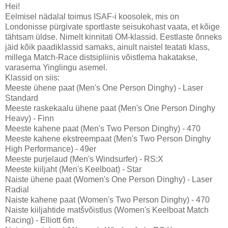
Hei!
Eelmisel nädalal toimus ISAF-i koosolek, mis on
Londonisse pürgivate sportlaste seisukohast vaata, et kõige
tähtsam üldse. Nimelt kinnitati OM-klassid. Eestlaste õnneks
jäid kõik paadiklassid samaks, ainult naistel teatati klass,
millega Match-Race distsipliinis võistlema hakatakse,
varasema Yinglingu asemel.
Klassid on siis:
Meeste ühene paat (Men's One Person Dinghy) - Laser
Standard
Meeste raskekaalu ühene paat (Men's One Person Dinghy
Heavy) - Finn
Meeste kahene paat (Men's Two Person Dinghy) - 470
Meeste kahene ekstreempaat (Men's Two Person Dinghy
High Performance) - 49er
Meeste purjelaud (Men's Windsurfer) - RS:X
Meeste kiiljaht (Men's Keelboat) - Star
Naiste ühene paat (Women's One Person Dinghy) - Laser
Radial
Naiste kahene paat (Women's Two Person Dinghy) - 470
Naiste kiiljahtide matšvõistlus (Women's Keelboat Match
Racing) - Elliott 6m