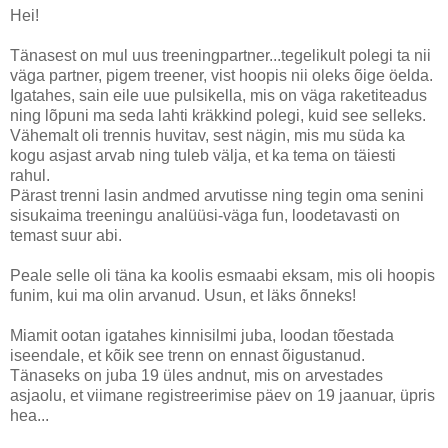
Hei!
Tänasest on mul uus treeningpartner...tegelikult polegi ta nii
väga partner, pigem treener, vist hoopis nii oleks õige öelda.
Igatahes, sain eile uue pulsikella, mis on väga raketiteadus
ning lõpuni ma seda lahti kräkkind polegi, kuid see selleks.
Vähemalt oli trennis huvitav, sest nägin, mis mu süda ka
kogu asjast arvab ning tuleb välja, et ka tema on täiesti
rahul.
Pärast trenni lasin andmed arvutisse ning tegin oma senini
sisukaima treeningu analüüsi-väga fun, loodetavasti on
temast suur abi.
Peale selle oli täna ka koolis esmaabi eksam, mis oli hoopis
funim, kui ma olin arvanud. Usun, et läks õnneks!
Miamit ootan igatahes kinnisilmi juba, loodan tõestada
iseendale, et kõik see trenn on ennast õigustanud.
Tänaseks on juba 19 üles andnut, mis on arvestades
asjaolu, et viimane registreerimise päev on 19 jaanuar, üpris
hea...