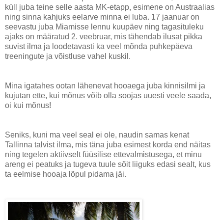
küll juba teine selle aasta MK-etapp, esimene on Austraalias
ning sinna kahjuks eelarve minna ei luba. 17 jaanuar on
seevastu juba Miamisse lennu kuupäev ning tagasituleku
ajaks on määratud 2. veebruar, mis tähendab ilusat pikka
suvist ilma ja loodetavasti ka veel mõnda puhkepäeva
treeningute ja võistluse vahel kuskil.
Mina igatahes ootan lähenevat hooaega juba kinnisilmi ja
kujutan ette, kui mõnus võib olla soojas uuesti veele saada,
oi kui mõnus!
Seniks, kuni ma veel seal ei ole, naudin samas kenat
Tallinna talvist ilma, mis täna juba esimest korda end näitas
ning tegelen aktiivselt füüsilise ettevalmistusega, et minu
areng ei peatuks ja tugeva tuule sõit liiguks edasi sealt, kus
ta eelmise hooaja lõpul pidama jäi.