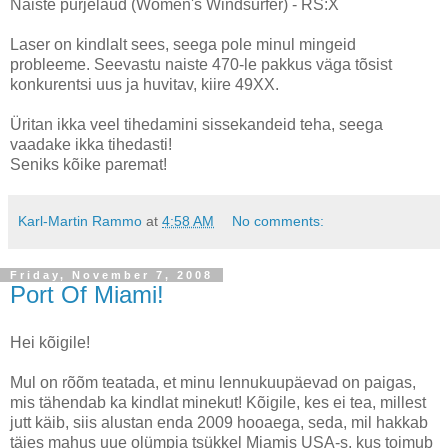
Naiste purjelaud (Women's Windsurfer) - RS:X
Laser on kindlalt sees, seega pole minul mingeid
probleeme. Seevastu naiste 470-le pakkus väga tõsist
konkurentsi uus ja huvitav, kiire 49XX.
Üritan ikka veel tihedamini sissekandeid teha, seega
vaadake ikka tihedasti!
Seniks kõike paremat!
Karl-Martin Rammo
at
4:58 AM
No comments:
Friday, November 7, 2008
Port Of Miami!
Hei kõigile!
Mul on rõõm teatada, et minu lennukuupäevad on paigas,
mis tähendab ka kindlat minekut! Kõigile, kes ei tea, millest
jutt käib, siis alustan enda 2009 hooaega, seda, mil hakkab
täies mahus uue olümpia tsükkel Miamis USA-s, kus toimub