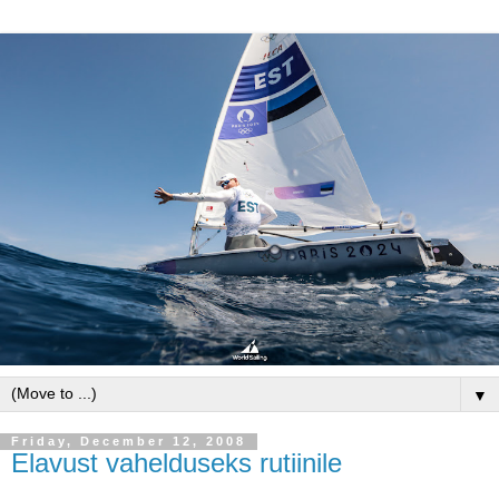
▼
Friday, December 12, 2008
Elavust vahelduseks rutiinile