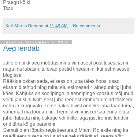
Praegu kõik!
Tsau
Karl-Martin Rammo
at
11:48 AM
No comments:
Tuesday, December 9, 2008
Aeg lendab
Jälle on pikk aeg möödas minu viimasest postitusest ja nii
nagu ma lubasin, tulevad postid tihedamini kui eelmisesse
blogisse.
Rääkida oskan seda, et sess on juba täies hoos, osad
eksamid tehtud ning minu elu esimesed 4 ainepunktigi juba
käes. Kahjuks on koolipinge ja trennipinge kooslus mõjunud
veidi jalust niitvalt, sest juba reedest kimbutab mind tõsisem
nohu ja kurguvalu. Teine hakkab vist õnneks juba taanduma,
vähemalt ma loodan nii. Trennist viilimist ei saa endale igal
juhul lubada ning uskuge või mitte, aga just trennis tundsin
end täna kõige paremini.
Samuti olen lõpuks registreerunud Miami Rolexile ning ka
paadilaenutusega on jutud selgeks räägitud, seega sõit