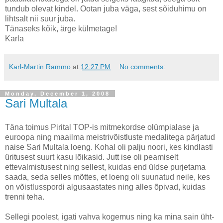
tundub olevat kindel. Ootan juba väga, sest sõiduhimu on
lihtsalt nii suur juba.
Tänaseks kõik, ärge külmetage!
Karla
Karl-Martin Rammo
at
12:27 PM
No comments:
Monday, December 1, 2008
Sari Multala
Täna toimus Pirital TOP-is mitmekordse olümpialase ja
euroopa ning maailma meistrivõistluste medalitega pärjatud
naise Sari Multala loeng. Kohal oli palju noori, kes kindlasti
üritusest suurt kasu lõikasid. Jutt ise oli peamiselt
ettevalmistusest ning sellest, kuidas end üldse purjetama
saada, seda selles mõttes, et loeng oli suunatud neile, kes
on võistlusspordi algusaastates ning alles õpivad, kuidas
trenni teha.
Sellegi poolest, igati vahva kogemus ning ka mina sain üht-