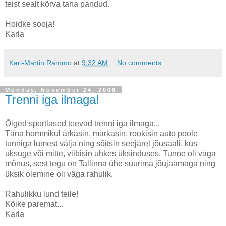
teist sealt kõrva taha pandud.
Hoidke sooja!
Karla
Karl-Martin Rammo
at
9:32 AM
No comments:
Monday, November 24, 2008
Trenni iga ilmaga!
Õiged sportlased teevad trenni iga ilmaga...
Täna hommikul ärkasin, märkasin, rookisin auto poole
tunniga lumest välja ning sõitsin seejärel jõusaali, kus
uksuge või mitte, viibisin uhkes üksinduses. Tunne oli väga
mõnus, sest tegu on Tallinna ühe suurima jõujaamaga ning
üksik olemine oli väga rahulik.
Rahulikku lund teile!
Kõike paremat...
Karla