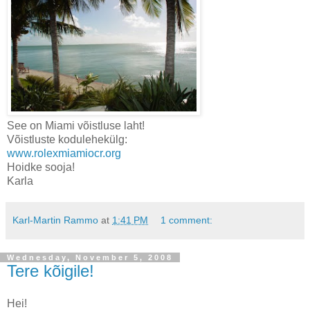
See on Miami võistluse laht!
Võistluste kodulehekülg:
www.rolexmiamiocr.org
Hoidke sooja!
Karla
Karl-Martin Rammo
at
1:41 PM
1 comment:
Wednesday, November 5, 2008
Tere kõigile!
Hei!