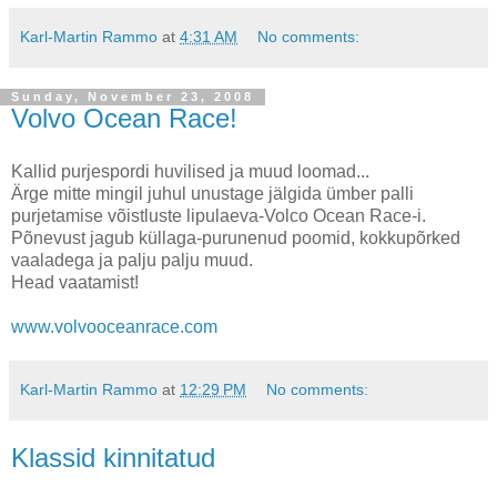
Karl-Martin Rammo
at
4:31 AM
No comments:
Sunday, November 23, 2008
Volvo Ocean Race!
Kallid purjespordi huvilised ja muud loomad...
Ärge mitte mingil juhul unustage jälgida ümber palli
purjetamise võistluste lipulaeva-Volco Ocean Race-i.
Põnevust jagub küllaga-purunenud poomid, kokkupõrked
vaaladega ja palju palju muud.
Head vaatamist!
www.volvooceanrace.com
Karl-Martin Rammo
at
12:29 PM
No comments:
Klassid kinnitatud