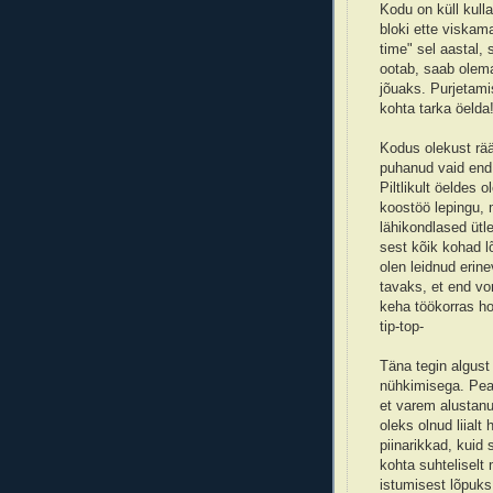
Kodu on küll kulla
bloki ette viskam
time" sel aastal,
ootab, saab olema
jõuaks. Purjetami
kohta tarka öelda
Kodus olekust rää
puhanud vaid end
Piltlikult öeldes 
koostöö lepingu, 
lähikondlased ütl
sest kõik kohad l
olen leidnud erine
tavaks, et end vo
keha töökorras ho
tip-top-
Täna tegin algust
nühkimisega. Pean
et varem alustanun
oleks olnud liial
piinarikkad, kuid
kohta suhteliselt
istumisest lõpuks 