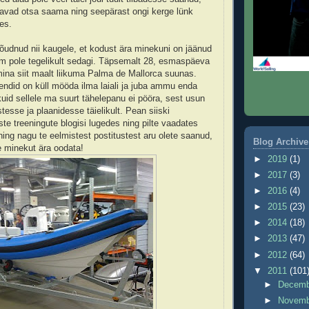
kavad otsa saama ning seepärast ongi kerge lünk
es.
jõudnud nii kaugele, et kodust ära minekuni on jäänud
am pole tegelikult sedagi. Täpsemalt 28, esmaspäeva
na siit maalt liikuma Palma de Mallorca suunas.
ndid on küll mööda ilma laiali ja juba ammu enda
kuid sellele ma suurt tähelepanu ei pööra, sest usun
tesse ja plaanidesse täielikult. Pean siiski
ste treeningute blogisi lugedes ning pilte vaadates
ning nagu te eelmistest postitustest aru olete saanud,
Blog Archive
le minekut ära oodata!
►
2019
(1)
►
2017
(3)
►
2016
(4)
►
2015
(23)
►
2014
(18)
►
2013
(47)
►
2012
(64)
▼
2011
(101
►
Decem
►
Novem