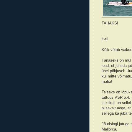
TAHAKS!
Hei!
Kõik võtab vaiksel
Tänaseks on mul t
load, et juhtida ju
ühel põhjusel: U
kui mitte võimatu
maha!
Teiseks on lõpuks
tuttuus VSR 5,4. 
isiklikult on sell
piisavalt aega, e
sellega ka juba t
Jõudsingi jutuga 
Mallorca.