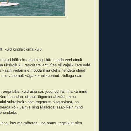
t, kuid kindlalt oma kuju.
ehtud kõik eksamid ning kätte saada veel ainult
ba ükskõik kui rasket treilerit. See oli vajalik lüke vaid
ue kaatri vedamine mööda ilma oleks nendeta olnud
, siis vähemalt väga komplikeeritud. Sellega sain
, aega läks, kuid asja sai, jõudnud Tallinna ka minu
See tähendab, et mul, õigemini abiväel, minul
el alal suhteliselt vähe kogemust ning oskust, on
t seada kõik valmis ning Mallorcal saab Rein mind
eenendada.
sinna, kus ma mõtetes juba ammu tegelikult olen.