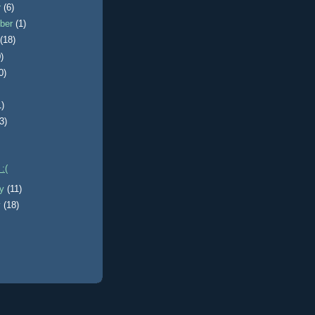
r
(6)
ber
(1)
t
(18)
)
0)
1)
(3)
:(
ry
(11)
y
(18)