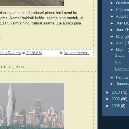
►
Octobe
►
Septem
d ettevalmistused kodusel pinnal hakkavad ka
►
Augus
õudma. Kaater hakkab kokku saama ning tundub, et
►
July
(10
s 100% valmis ning Palmal saame uue auriku juba
►
June
(1
►
May
(2)
e,
►
April
(1
▼
March
artin Rammo
at
11:16 AM
No comments:
Säuts
Kuju
CH 15, 2011
Kodune! 
►
Februa
►
Januar
►
2010
(72)
►
2009
(86)
►
2008
(8)