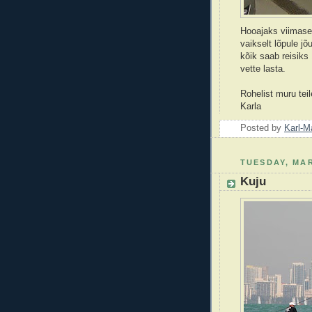
Hooajaks viimase
vaikselt lõpule j
kõik saab reisik
vette lasta.
Rohelist muru teil
Karla
Posted by
Karl-M
TUESDAY, MAR
Kuju