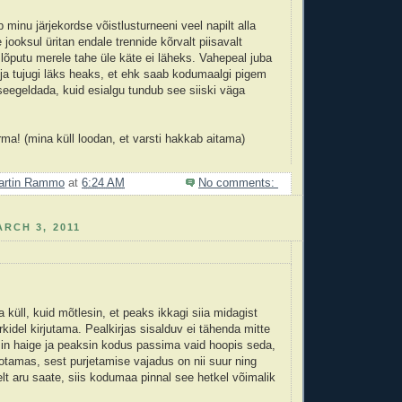
minu järjekordse võistlusturneeni veel napilt alla
 jooksul üritan endale trennide kõrvalt piisavalt
 lõputu merele tahe üle käte ei läheks. Vahepeal juba
ja tujugi läks heaks, et ehk saab kodumaalgi pigem
seegeldada, kuid esialgu tundub see siiski väga
ma! (mina küll loodan, et varsti hakkab aitama)
artin Rammo
at
6:24 AM
No comments:
RCH 3, 2011
 küll, kuid mõtlesin, et peaks ikkagi siia midagist
idel kirjutama. Pealkirjas sisalduv ei tähenda mitte
in haige ja peaksin kodus passima vaid hoopis seda,
otamas, sest purjetamise vajadus on nii suur ning
elt aru saate, siis kodumaa pinnal see hetkel võimalik