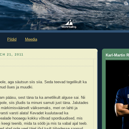
Pildid
Meedia
H 21, 2011
Karl-Martin
 pole, aga säutsun siis siia. Seda teevad tegelikult ka
innud õues ja muudki.
m pääsu, sest täna ta ka ametlikult alguse sai. Nii
pole, siis jõudis ta minuni samuti just täna. Jalutades
märkimisväärselt väiksemaks, meri on lahti ja
varsti varsti alata! Kevadet kuulutavad ka
lvealade hooaegu kokku võtvad spordiuudised, mis
 keegi teenib, mida ta sööb ja mis ta vabal ajal teeb.
d alad pole veel täiel jõul tuult tiibadesse saanud,