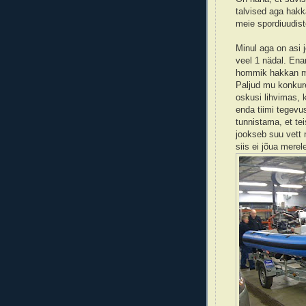
talvised aga hak
meie spordiuudist
Minul aga on asi 
veel 1 nädal. En
hommik hakkan mi
Paljud mu konkure
oskusi lihvimas, 
enda tiimi tegevus
tunnistama, et tei
jookseb suu vett 
siis ei jõua mere