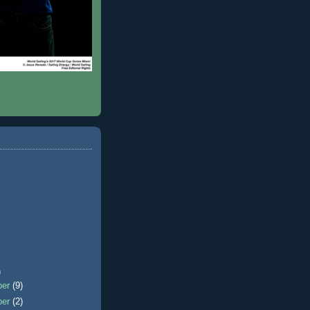
)
ber
(9)
ber
(2)