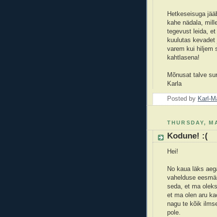
Hetkeseisuga jääb 
kahe nädala, mille
tegevust leida, et
kuulutas kevadet 
varem kui hiljem 
kahtlasena!
Mõnusat talve sur
Karla
Posted by
Karl-M
THURSDAY, MA
Kodune! :(
Hei!
No kaua läks aega
vahelduse eesmärk
seda, et ma oleks
et ma olen aru ka
nagu te kõik ilms
pole.