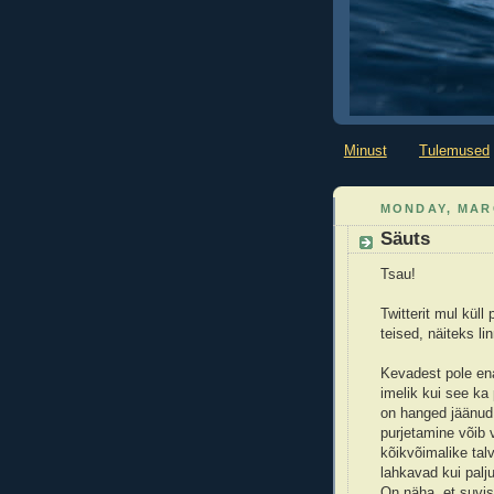
Minust
Tulemused
MONDAY, MARC
Säuts
Tsau!
Twitterit mul küll
teised, näiteks l
Kevadest pole ena
imelik kui see ka 
on hanged jäänud 
purjetamine võib 
kõikvõimalike ta
lahkavad kui palju
On näha, et suvise