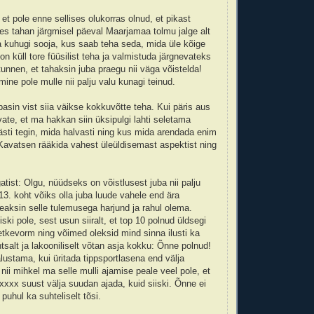
et pole enne sellises olukorras olnud, et pikast
lles tahan järgmisel päeval Maarjamaa tolmu jalge alt
a kuhugi sooja, kus saab teha seda, mida üle kõige
n küll tore füüsilist teha ja valmistuda järgnevateks
tunnen, et tahaksin juba praegu nii väga võistelda!
ine pole mulle nii palju valu kunagi teinud.
basin vist siia väikse kokkuvõtte teha. Kui päris aus
arvate, et ma hakkan siin üksipulgi lahti seletama
sti tegin, mida halvasti ning kus mida arendada enim
. Kavatsen rääkida vahest üleüldisemast aspektist ning
atist: Olgu, nüüdseks on võistlusest juba nii palju
3. koht võiks olla juba luude vahele end ära
eaksin selle tulemusega harjund ja rahul olema.
iski pole, sest usun siiralt, et top 10 polnud üldsegi
tkevorm ning võimed oleksid mind sinna ilusti ka
tsalt ja lakooniliselt võtan asja kokku: Õnne polnud!
lustama, kui üritada tippsportlasena end välja
nii mihkel ma selle mulli ajamise peale veel pole, et
xxxx suust välja suudan ajada, kuid siiski. Õnne ei
puhul ka suhteliselt tõsi.