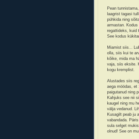
Pean tunnistama, 
laagrist tagasi tu
pühkida ning sõit
armastan. Kodus o
regattideks, kuid 
See kodus kükitam
Miamist siis... Lu
olla, siis kui te 
kõike, mida ma hä
vaja, siis eksite
kogu kremplist.
Alustades siis reg
aega möödas, et 1
paigutanud ning p
Kahjuks see nii si
kaugel ning mu he
välja vedanud. Lih
Kusagilt peab ju a
vabandada. Päris 
sula selget mukis
olnud! See on mu 