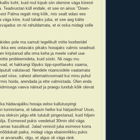
kallis koht, kuid mul kipub siin olemine väga kiiresti
a. Teadvustan küll endale, et see on ainus "Down-
 sest Palma regatt ning kõik, mis sealt edasi ees
 väga kiire, kuid tahaks juba, et see aeg kätte
svajadus on nii rahuldamata, et ei oska midagi selle
!
kides pole ma samuti tegelikult mitte loorberidel
 ikka ees ootavaks pikaks hooajaks valmis seadnud.
olen kirjutanud alla oma keha ja meele vahel uue
mitte probleemideta, kuid siiski. Nii nagu mu
evad, et hakkangi lõpuks tipp-sportlaseks saama,
õputult valutavad. Nendele nüanssidele vaatamata
vaid viise, vahest alternatiivsemaid kui minu puhul
rmis hoida, arendada ja ette valmistada. Olen enda
idmisega vaeva näinud ja praegu tundub kõik olevat
 ka hädavajaliku hooaja eelse kallutuspingi
 tunnistama, et tabasin hetke kui härjasilma! Usun,
a oleksin jalgu ehk tulutult pingestanud, kuid hiljem
t hilja. Esimesed pukis veedetud 30min olid väga
 samas kasulikud. Jalad venisid juba esimese korra
 mõõdukalt paika, midagi väga ebainimlikku pukis
ei arvanudki, olgu, et algus oli väga ränk.