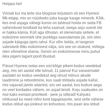
Heippa hei!
Viimati kui ma teile siia blogisse kirjutasin oli ees Hyeresi
Mk-etapp, mis on nüüdseks juba kauge kauge minevik. Kõik,
kes end asjaga vähegi kursis on tahtnud hoida on seda FB
vahendusel kindlasti ka teha saanud, seega asju uuesti üle
ei hakka käima. Küll aga rõhutan, et olenemata sellele, et
esikümne eesmärk ühe punktiga saavutamata jäi, siis olen
asjade käiguga üpris rahul. Kui võin öelda, et langesin
valestardi tõttu esikümnest välja, siis see on olukord, millega
olen võimeline elama. Senini on esikümnesse minu puhul
ikka pigem tagant poolt tõustud.
Pärast Hyeresi ootas ees vist kõige pikem kodus veedetud
aeg, mis sel aastal ette tulnud, 11 päeva! Kui varasematel
aastatel on kodus veedetud aeg olnud mõnus akude
laadimine ja rebootimine, kus saab töötada asjade kallal,
mis vajavad järele aitamist, siis sel aastal, kus kodust aega
on veel kordades vähem, on asjad teisiti. Koju saabudes on
mul kaks esmast prioriteeti - pere ja sõbrad! Kahjuks
nihkuvad ka need mõni kord tagaplaanile, sest selle vähese
kodus oldud aja jooksul on kohustusi, mis paari ära oldud