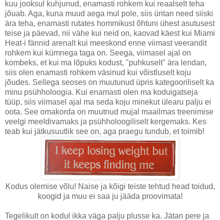
kuu jooksul kuhjunud, enamasti rohkem kui reaalselt teha
jõuab. Aga, kuna muud aega mul pole, siis üritan need siiski
ära teha, enamasti rutates hommikust õhtuni ühest asutusest
teise ja päevad, nii vähe kui neid on, kaovad käest kui Miami
Heat-i fännid arenalt kui meeskond enne viimast veerandit
rohkem kui kümnega taga on. Seega, viimasel ajal on
kombeks, et kui ma lõpuks kodust, "puhkuselt" ära lendan,
siis olen enamasti rohkem väsinud kui võistluselt koju
jõudes. Sellega seoses on muutunud üpris kategooriliselt ka
minu psühholoogia. Kui enamasti olen ma koduigatseja
tüüp, siis viimasel ajal ma seda koju minekut ülearu palju ei
oota. See omakorda on muutnud mujal maailmas treenimise
veelgi meeldivamaks ja psühholoogiliselt kergemaks. Kes
teab kui jätkusuutlik see on, aga praegu tundub, et toimib!
Kodus olemise võlu! Naise ja kõigi teiste tehtud head toidud,
koogid ja muu ei saa ju jääda proovimata!
Tegelikult on kodul ikka väga palju plusse ka. Jätan pere ja