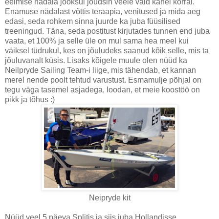
eelmise nädala jooksul jõudsin veele vaid kahel korral.
Enamuse nädalast võttis teraapia, venitused ja mida aeg
edasi, seda rohkem sinna juurde ka juba füüsilised
treeningud. Täna, seda postitust kirjutades tunnen end juba
vaata, et 100% ja selle üle on mul sama hea meel kui
väiksel tüdrukul, kes on jõuludeks saanud kõik selle, mis ta
jõuluvanalt küsis. Lisaks kõigele muule olen nüüd ka
Neilpryde Sailing Team-i liige, mis tähendab, et kannan
merel nende poolt tehtud varustust. Esmamulje põhjal on
tegu väga tasemel asjadega, loodan, et meie koostöö on
pikk ja tõhus :)
Neipryde kit
Nüüd veel 5 päeva Splitis ja siis juba Hollandisse,