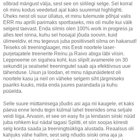
sõbrad mängust välja, sest see on siililegi selge. Sel korral
oli minu kodus veedetud ajal kaks suuremat highlighti.
Üheks neist oli suur üllatus, et minu tulemuste põhjal valis
ERR mu aprilli parimaks sportlaseks, mis oli mulle kui välk
selgest taevast. Enda silmis olen 100% work in progress ja
alles teel sinna, kuhu sel hooajal jõuda soovin, kuid
ülimeeldiv, et mu tegevus juba positiivselt silma on hakanud!
Teiseks oli treeninglaager, mis Eesti noortele laser-
purjetajatele treenerite Reinu ja Raivo abiga läbi viisin.
Leppneeme on sigahea koht, kus slipilt avamerele on 30
sekundit ja sealsetel treeningutel saab aja efektiivsus uue
tähenduse. Usun ja loodan, et minu näpunäidetest oli
noortele kasu ja neil on väheke selgem siht järgmiseks
paariks kuuks, mida enda juures parandada ja kuhu
püüelda.
Selle suure müttamisega jõudis asi aga nii kaugele, et kaks
päeva enne lendu tegin külmal lahel treenides oma seljale
veidi liiga. Arvasin, et see on easy fix ja lendasin siiski nüüd
juba rohkem kui nädal tagasi Splitti, et siin soojas kiiresti
selg korda saada ja treeningtsükliga alustada. Reaalsus oli
kahjuks vähe hallim, sest selg nõudis siiski oma aja ja