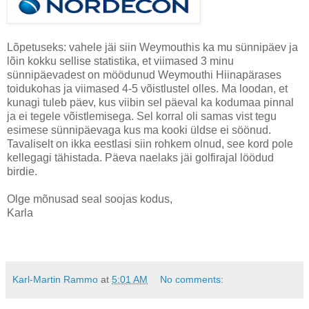
Lõpetuseks: vahele jäi siin Weymouthis ka mu sünnipäev ja
lõin kokku sellise statistika, et viimased 3 minu
sünnipäevadest on möödunud Weymouthi Hiinapärases
toidukohas ja viimased 4-5 võistlustel olles. Ma loodan, et
kunagi tuleb päev, kus viibin sel päeval ka kodumaa pinnal
ja ei tegele võistlemisega. Sel korral oli samas vist tegu
esimese sünnipäevaga kus ma kooki üldse ei söönud.
Tavaliselt on ikka eestlasi siin rohkem olnud, see kord pole
kellegagi tähistada. Päeva naelaks jäi golfirajal löödud
birdie.
Olge mõnusad seal soojas kodus,
Karla
Karl-Martin Rammo
at
5:01 AM
No comments: