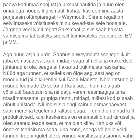
päeva kodumaa soojust ja luksust nautida ja nüüd olen
omadega hoopis Inglismaal, kohas, kus eelmine aasta
purjetasin olümpiaregatil - Weymouth. Siinne regatt on
eelviimaseks võistluseks minu kevad-suvisele hooajale.
Järgneb veel Kieli regatt Saksmaal ja siis saab hakata
valmistuma tähtsateks sügisel toimuvateks eventideks, EM
ja MM.
Aga nüüd asja juurde. Saabusin Weymouthisse tegelikult
juba esmaspäeval, kuid midagi väga ulmelist ja erakordset
juhtunud ei ole, seega ei hakanud trükimusta raiskama.
Nüüd aga tunnen, et selleks on õige aeg, sest aeg on
möödunud jälle kiiremini kui Baari-Madiste, Nõia-Intsude ja
muude loomade 15 sekundit kuulsust - homme algab
võistlus! Saabusin siia nii palju varem eesmärgiga teha
maailmatasemel grupiga trenni, midagi, millest kodus saab
ainult unistada. Nii ma siis olengi käinud esmaspäevast
saati merel ja tegelenud rattasõiduga. Trennid on olnud küll
produktiivsed, kuid keskendus on enamasti olnud kiirusel ja
olen saanud teada seda, et ma olen kiire. Kahjuks või
õnneks teadsin ma seda juba enne, seega võibolla veidi
tunnen, treeningutel oleks võinud võistlussituatsioone vähe