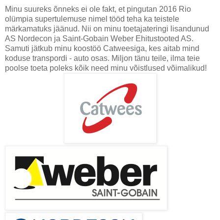
Minu suureks õnneks ei ole fakt, et pingutan 2016 Rio
olümpia supertulemuse nimel tööd teha ka teistele
märkamatuks jäänud. Nii on minu toetajateringi lisandunud
AS Nordecon ja Saint-Gobain Weber Ehitustooted AS.
Samuti jätkub minu koostöö Catweesiga, kes aitab mind
koduse transpordi - auto osas. Miljon tänu teile, ilma teie
poolse toeta poleks kõik need minu võistlused võimalikud!