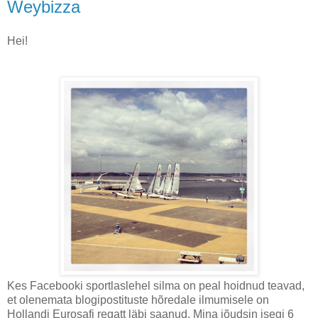
Weybizza
Hei!
Kes Facebooki sportlaslehel silma on peal hoidnud teavad,
et olenemata blogipostituste hõredale ilmumisele on
Hollandi Eurosafi regatt läbi saanud. Mina jõudsin isegi 6