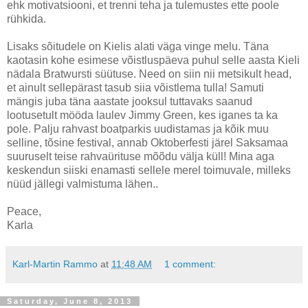
ehk motivatsiooni, et trenni teha ja tulemustes ette poole
rühkida.
Lisaks sõitudele on Kielis alati väga vinge melu. Täna
kaotasin kohe esimese võistluspäeva puhul selle aasta Kieli
nädala Bratwursti süütuse. Need on siin nii metsikult head,
et ainult sellepärast tasub siia võistlema tulla! Samuti
mängis juba täna aastate jooksul tuttavaks saanud
lootusetult mööda laulev Jimmy Green, kes iganes ta ka
pole. Palju rahvast boatparkis uudistamas ja kõik muu
selline, tõsine festival, annab Oktoberfesti järel Saksamaa
suuruselt teise rahvaürituse mõõdu välja küll! Mina aga
keskendun siiski enamasti sellele merel toimuvale, milleks
nüüd jällegi valmistuma lähen..
Peace,
Karla
Karl-Martin Rammo
at
11:48 AM
1 comment:
Saturday, June 8, 2013