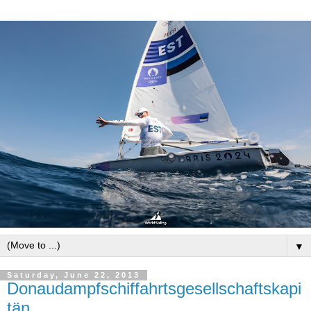
▼
Saturday, June 22, 2013
Donaudampfschiffahrtsgesellschaftskapi
tän