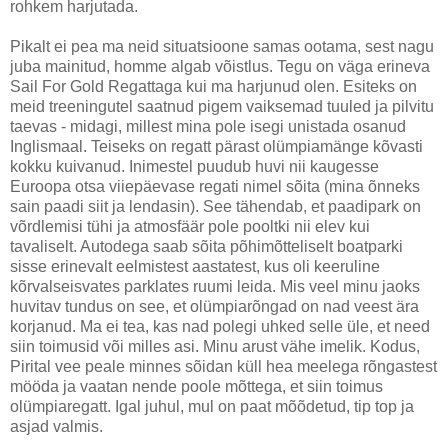
rohkem harjutada.
Pikalt ei pea ma neid situatsioone samas ootama, sest nagu
juba mainitud, homme algab võistlus. Tegu on väga erineva
Sail For Gold Regattaga kui ma harjunud olen. Esiteks on
meid treeningutel saatnud pigem vaiksemad tuuled ja pilvitu
taevas - midagi, millest mina pole isegi unistada osanud
Inglismaal. Teiseks on regatt pärast olümpiamänge kõvasti
kokku kuivanud. Inimestel puudub huvi nii kaugesse
Euroopa otsa viiepäevase regati nimel sõita (mina õnneks
sain paadi siit ja lendasin). See tähendab, et paadipark on
võrdlemisi tühi ja atmosfäär pole pooltki nii elev kui
tavaliselt. Autodega saab sõita põhimõtteliselt boatparki
sisse erinevalt eelmistest aastatest, kus oli keeruline
kõrvalseisvates parklates ruumi leida. Mis veel minu jaoks
huvitav tundus on see, et olümpiarõngad on nad veest ära
korjanud. Ma ei tea, kas nad polegi uhked selle üle, et need
siin toimusid või milles asi. Minu arust vähe imelik. Kodus,
Pirital vee peale minnes sõidan küll hea meelega rõngastest
mööda ja vaatan nende poole mõttega, et siin toimus
olümpiaregatt. Igal juhul, mul on paat mõõdetud, tip top ja
asjad valmis.