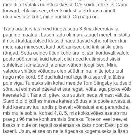
mõeldi, et võtaks uuesti rakkesse C/F sõidu, ehk siis Carry
forward, ehk siis see, et eelsõidust tuleb kaasa ainult
üldarvestuse koht, mitte punktid. On nagu on.
Täna aga tervitas meid tugevusega 3-8m/s keerutav ja
pagiline maatuul. Laseri rada oli marukaugel merel, mistõttu
ilmselt kaldapoolsed klassid hädaldavad vähe rohkem kui
meie raja inimesed, kuid pööramised olid tihti siiski päris
rängad. Seda öeldes ütlen kohe ära, et jäin korduvalt valele
poole pööramist, kuid teisalt olid need kruttimised siiski
suhteliselt aimatavad ja enam-vähem loogilised. Minu
valedes shiftide võttudes olen süüdi mina, mitte jobu tuul
nagu mõnikord. Sõidud tulid mul tegelikkuses välja täitsa
pole viga. Tuletaks siin kohal meelde Tom Slingsby kuldseid
sõnu, et esimesel päeval ei saa regatti võita, aga pxxxe võib
keerata küll. Täna oli päev, kus suutsin seda viimast vältida.
Stardid olid küll esimeses kahes sõidus alla poole arvestust,
kuid keerutav tuul andis piisavalt võimalusi end parandada,
mis mulle sobis. Kohad 4, 8, 5, mis kokkuvõttes asetab mu
praegu 96 mehe konkurentsis 6ndaks. Tore on veel see, et
lisaks minule on regatil osalemas ka kaks noort Eesti poissi
laseril. Usun, et see on neile ägedaks kogemuseks ja lisab