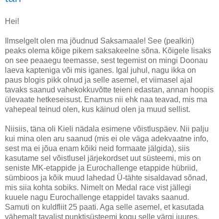
Hei!
Ilmselgelt olen ma jõudnud Saksamaale! See (pealkiri)
peaks olema kõige pikem saksakeelne sõna. Kõigele lisaks
on see peaaegu teemasse, sest tegemist on mingi Doonau
laeva kapteniga või mis iganes. Igal juhul, nagu ikka on
paus blogis pikk olnud ja selle asemel, et viimasel ajal
tavaks saanud vahekokkuvõtte teieni edastan, annan hoopis
ülevaate hetkeseisust. Enamus nii ehk naa teavad, mis ma
vahepeal teinud olen, kus käinud olen ja muud sellist.
Niisiis, täna oli Kieli nädala esimene võistluspäev. Nii palju
kui mina olen aru saanud (mis ei ole väga adekvaatne info,
sest ma ei jõua enam kõiki neid formaate jälgida), siis
kasutame sel võistlusel järjekordset uut süsteemi, mis on
seniste MK-etappide ja Eurochallenge etappide hübriid,
sümbioos ja kõik muud lahedad Ü-tähte sisaldavad sõnad,
mis siia kohta sobiks. Nimelt on Medal race vist jällegi
kuuele nagu Eurochallenge etappidel tavaks saanud.
Samuti on kuldfliit 25 paati. Aga selle asemel, et kasutada
vähemalt tavalist punktisüsteemi kogu selle värgi juures,