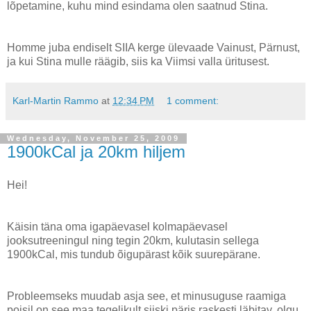
lõpetamine, kuhu mind esindama olen saatnud Stina.
Homme juba endiselt SIIA kerge ülevaade Vainust, Pärnust,
ja kui Stina mulle räägib, siis ka Viimsi valla üritusest.
Karl-Martin Rammo
at
12:34 PM
1 comment:
Wednesday, November 25, 2009
1900kCal ja 20km hiljem
Hei!
Käisin täna oma igapäevasel kolmapäevasel
jooksutreeningul ning tegin 20km, kulutasin sellega
1900kCal, mis tundub õigupärast kõik suurepärane.
Probleemseks muudab asja see, et minusuguse raamiga
poisil on see maa tegelikult siiski päris raskesti läbitav, olgu