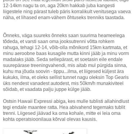
12-14km nagu ta on, aga 20km hakkab juba kangesti
liigestele ning pärast tuleb päris korralikult venitusega vaeva
näha, et lihased enam-vähem õhtuseks trenniks taastada.
Õnneks, väga suureks õnneks saan suurima heameelega
tõdeda, et varsti saan oma jooksutrenni võtta rohkem
rahuga, tehagi 12-14, võib-olla mõnikord 15km kartmata, et
minu aeroobne baas kusagile mutta kinni jääb ja minu vorm
madalaks jääb. Seda sellepärast, et soetasin eile endale
suurepärase treeningvahendi, mis aitab mul pürgida sinna,
kuhu ma jõuda soovin - tippu...ilma, et liigesed küljest ära
kukuks, ilma, et oleks sellist tunnet nagu oleksin Top Gearis
üks nendest vanadest autodest, mis 50km/h munakiviteel
sõidab, et vaadata palju juppe külge jääb.
Ostsin Hawaii Expressi abiga, kes mulle tublisti allahindlust
tegi endale maantee ratta. Hea abivahend tegemaks tublit
trenni. Liigesed jäävad ka oma kohale, mitte ei leia oma
kohta operatsioonilaua kõrval olevas kausis.