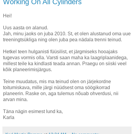
Working On All Cylinders
Hei!
Uus aasta on alanud.
Jah, minu jaoks on juba 2010. St, et olen alustanud oma uue
treeningtsükliga ning olen juba pea nädala trenni teinud.
Hetkel teen hulganisti füüsilist, et järgmiseks hooajaks
tugevas vormis olla. Varsti saan maha ka laagriplaanidega,
millest teile ka kindlasti teada annan. Praegu on siiski veel
kõik planeerimisjärgus.
Teine muudatus, mis ma teinud olen on järjekordne
toitumiskava, mille järgi nüüdsest oma söögikorrad
planeerin. Raske on, aga tulemus nõuab ohverdusi, nii
arvan mina.
Täna nägin esimest lund ka,
Karla