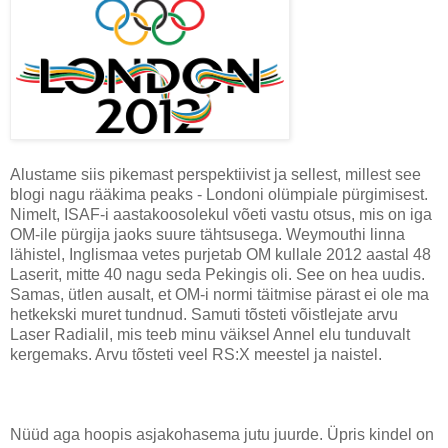
Alustame siis pikemast perspektiivist ja sellest, millest see
blogi nagu rääkima peaks - Londoni olümpiale pürgimisest.
Nimelt, ISAF-i aastakoosolekul võeti vastu otsus, mis on iga
OM-ile pürgija jaoks suure tähtsusega. Weymouthi linna
lähistel, Inglismaa vetes purjetab OM kullale 2012 aastal 48
Laserit, mitte 40 nagu seda Pekingis oli. See on hea uudis.
Samas, ütlen ausalt, et OM-i normi täitmise pärast ei ole ma
hetkekski muret tundnud. Samuti tõsteti võistlejate arvu
Laser Radialil, mis teeb minu väiksel Annel elu tunduvalt
kergemaks. Arvu tõsteti veel RS:X meestel ja naistel.
Nüüd aga hoopis asjakohasema jutu juurde. Üpris kindel on