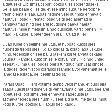
algatuseks 10x lihtsalt spurt jooksu üles soojenduseks.
Selle aja peale oli selge, et see mingisugune aeroobne
trenn olema ei saa. Edasi tegime veel hunniku erinevaid
harjutusi, osad kiiremad, osad veidi aeglasemad ja
venitavamad ning seejärel jõudsime päeva naelani:
harjutus, mille nimetasin ainuõiguslikult, varsti panen TM
märgi ka külge ja patendeerin ära..."Quad Killer"
Quad Killer on selline harjutus, et hüppad kükist üles
hüpetega trepist üles. Kõlab kuidas ta kõlab, aga uskuge
mind, tegelikult on see palju raskem kui te arvata oskate!
Jõusaali kangiga kükk on selle kõrval nohu! Polnud ühtegi
seeriat kui ma üles jõudes oleks tundnud mõnusat pinget
jalgades, tegemist oli korraliku krambiga või vähemalt selle
lähedase asjaga, nelipealihastes st.
Pärast Quad Killerit võtsime tempo veidi maha, et pulsi alla
saada uuesti ja tegime veidi venitavamaid harjutusi, seejärel
lõpetuseks jooksime veel erinevate sageduste ja
astmevahedega üles hunniku seeriaid ja tulime tagasi minu
kodu juurde jooksuga, Patkuli trepi kaudu!