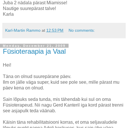
Juba 2 nädala pärast Miamisse!
Nautige suurepärast talve!
Karla
Karl-Martin Rammo
at
12:53 PM
No comments:
Monday, December 21, 2009
Füsioteraapia ja Vaal
Hei!
Täna on olnud suurepärane päev.
Ilm on jälle väga super, kuid see pole see, mille pärast mu
päev kena on olnud.
Sain lõpuks seda tunda, mis tähendab kui sul on oma
Füsioterapeud. Nii nagu Gerd Kanteril iga kord pärast trenni
see asjapulk teda väänab.
Käisin täna rehabilitatsiooni korras, et oma seljavaludele
lõpuks punkt panna Adeli keskuses, kus sain ühe väga