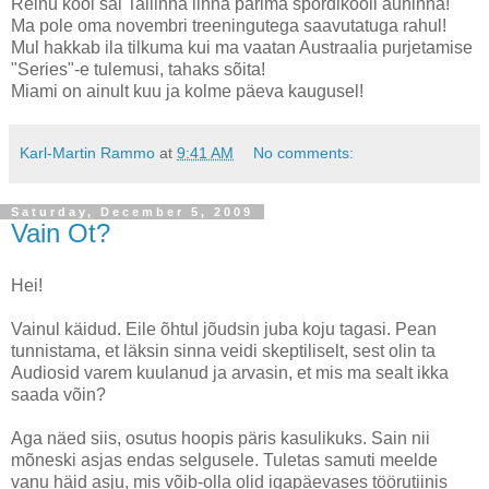
Reinu kool sai Tallinna linna parima spordikooli auhinna!
Ma pole oma novembri treeningutega saavutatuga rahul!
Mul hakkab ila tilkuma kui ma vaatan Austraalia purjetamise
"Series"-e tulemusi, tahaks sõita!
Miami on ainult kuu ja kolme päeva kaugusel!
Karl-Martin Rammo
at
9:41 AM
No comments:
Saturday, December 5, 2009
Vain Ot?
Hei!
Vainul käidud. Eile õhtul jõudsin juba koju tagasi. Pean
tunnistama, et läksin sinna veidi skeptiliselt, sest olin ta
Audiosid varem kuulanud ja arvasin, et mis ma sealt ikka
saada võin?
Aga näed siis, osutus hoopis päris kasulikuks. Sain nii
mõneski asjas endas selgusele. Tuletas samuti meelde
vanu häid asju, mis võib-olla olid igapäevases töörutiinis