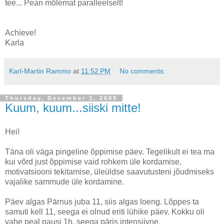
tee... Pean mõlemat paralleelselt!
Achieve!
Karla
Karl-Martin Rammo
at
11:52 PM
No comments:
Thursday, December 3, 2009
Kuum, kuum...siiski mitte!
Hei!
Täna oli väga pingeline õppimise päev. Tegelikult ei tea ma
kui võrd just õppimise vaid rohkem üle kordamise,
motivatsiooni tekitamise, üleüldse saavutusteni jõudmiseks
vajalike sammude üle kordamine.
Päev algas Pärnus juba 11, siis algas loeng. Lõppes ta
samuti kell 11, seega ei olnud eriti lühike päev. Kokku oli
vahe peal pausi 1h, seega päris intensiivne.