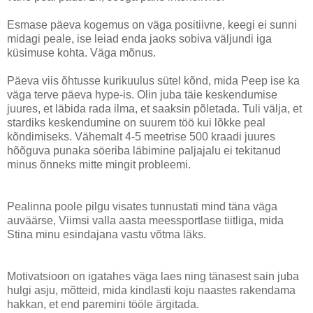
Esmase päeva kogemus on väga positiivne, keegi ei sunni
midagi peale, ise leiad enda jaoks sobiva väljundi iga
küsimuse kohta. Väga mõnus.
Päeva viis õhtusse kurikuulus sütel kõnd, mida Peep ise ka
väga terve päeva hype-is. Olin juba täie keskendumise
juures, et läbida rada ilma, et saaksin põletada. Tuli välja, et
stardiks keskendumine on suurem töö kui lõkke peal
kõndimiseks. Vähemalt 4-5 meetrise 500 kraadi juures
hõõguva punaka söeriba läbimine paljajalu ei tekitanud
minus õnneks mitte mingit probleemi.
Pealinna poole pilgu visates tunnustati mind täna väga
auväärse, Viimsi valla aasta meessportlase tiitliga, mida
Stina minu esindajana vastu võtma läks.
Motivatsioon on igatahes väga laes ning tänasest sain juba
hulgi asju, mõtteid, mida kindlasti koju naastes rakendama
hakkan, et end paremini tööle ärgitada.