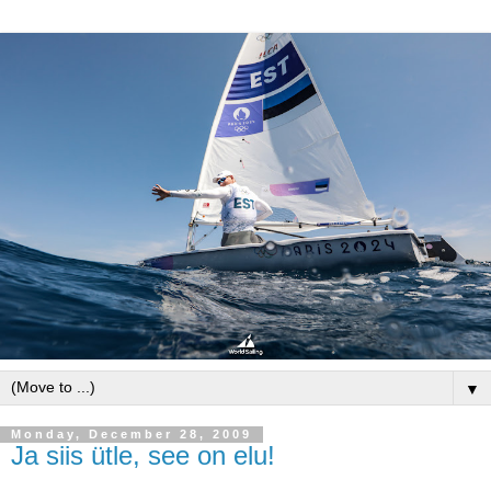
▼
Monday, December 28, 2009
Ja siis ütle, see on elu!