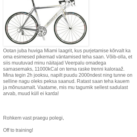
Ootan juba huviga Miami laagrit, kus purjetamise kõrvalt ka
oma esimesed pikemad väntamised teha saan. Võib-olla, et
siis muutuvad minu näitajad Veerpalu omadega
sarnasemaks, 11000kCal on tema raske trenni kaloraaž.
Mina tegin 2h jooksu, napilt puudu 2000ndest ning tunne on
selline nagu oleks peksa saanud. Ratast saan teha kauem
ja mõnusamalt. Vaatame, mis mu tagumik sellest sadulast
arvab, muud küll ei karda!
Rohkem vast praegu polegi,
Off to training!