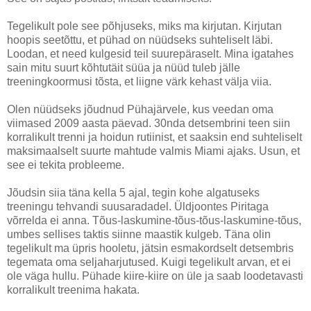
Tegelikult pole see põhjuseks, miks ma kirjutan. Kirjutan
hoopis seetõttu, et pühad on nüüdseks suhteliselt läbi.
Loodan, et need kulgesid teil suurepäraselt. Mina igatahes
sain mitu suurt kõhtutäit süüa ja nüüd tuleb jälle
treeningkoormusi tõsta, et liigne värk kehast välja viia.
Olen nüüdseks jõudnud Pühajärvele, kus veedan oma
viimased 2009 aasta päevad. 30nda detsembrini teen siin
korralikult trenni ja hoidun rutiinist, et saaksin end suhteliselt
maksimaalselt suurte mahtude valmis Miami ajaks. Usun, et
see ei tekita probleeme.
Jõudsin siia täna kella 5 ajal, tegin kohe algatuseks
treeningu tehvandi suusaradadel. Üldjoontes Piritaga
võrrelda ei anna. Tõus-laskumine-tõus-tõus-laskumine-tõus,
umbes sellises taktis siinne maastik kulgeb. Täna olin
tegelikult ma üpris hooletu, jätsin esmakordselt detsembris
tegemata oma seljaharjutused. Kuigi tegelikult arvan, et ei
ole väga hullu. Pühade kiire-kiire on üle ja saab loodetavasti
korralikult treenima hakata.