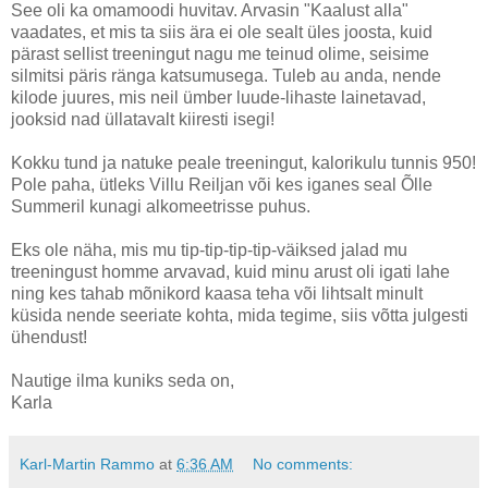
See oli ka omamoodi huvitav. Arvasin "Kaalust alla"
vaadates, et mis ta siis ära ei ole sealt üles joosta, kuid
pärast sellist treeningut nagu me teinud olime, seisime
silmitsi päris ränga katsumusega. Tuleb au anda, nende
kilode juures, mis neil ümber luude-lihaste lainetavad,
jooksid nad üllatavalt kiiresti isegi!
Kokku tund ja natuke peale treeningut, kalorikulu tunnis 950!
Pole paha, ütleks Villu Reiljan või kes iganes seal Õlle
Summeril kunagi alkomeetrisse puhus.
Eks ole näha, mis mu tip-tip-tip-tip-väiksed jalad mu
treeningust homme arvavad, kuid minu arust oli igati lahe
ning kes tahab mõnikord kaasa teha või lihtsalt minult
küsida nende seeriate kohta, mida tegime, siis võtta julgesti
ühendust!
Nautige ilma kuniks seda on,
Karla
Karl-Martin Rammo
at
6:36 AM
No comments: