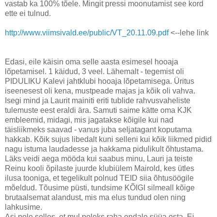
vastab ka 100% tõele. Mingit pressi moonutamist see kord
ette ei tulnud.
http://www.viimsivald.ee/public/VT_20.11.09.pdf
<--lehe link
Edasi, eile käisin oma selle aasta esimesel hooaja
lõpetamisel. 1 käidud, 3 veel. Lähemalt - tegemist oli
PIDULIKU Kalevi jahtklubi hooaja lõpetamisega. Üritus
iseenesest oli kena, mustpeade majas ja kõik oli vahva.
Isegi mind ja Laurit mainiti eriti tublide rahvusvaheliste
tulemuste eest eraldi ära. Samuti saime kätte oma KJK
embleemid, midagi, mis jagatakse kõigile kui nad
täisliikmeks saavad - vanus juba seljatagant koputama
hakkab. Kõik sujus libedalt kuni selleni kui kõik liikmed pidid
nagu istuma laudadesse ja hakkama pidulikult õhtustama.
Läks veidi aega mööda kui saabus minu, Lauri ja teiste
Reinu kooli õpilaste juurde klubiülem Mairold, kes ütles
ilusa tooniga, et tegelikult polnud TEID siia õhtusöögile
mõeldud. Tõusime püsti, tundsime KÕIGI silmeall kõige
brutaalsemat alandust, mis ma elus tundud olen ning
lahkusime.
Asi pole selles, et mul poleks raha endale süüa osta. Ei,