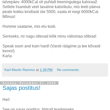
talvepäev. 4000kCal oli puhtalt treeningutega kaloraaž.
Sellele lisandub veel tavaline kalorikulu, mis teeb päeva
peale kokku kindlasti üle 5000, vaata et isegi 6000kCal.
Mõnus!
Homme vaatame, mis elu toob.
Seniseks, nii nagu ütlevad kõik minu välismaa sõbrad:
Speak soon and train hard! (Varsti räägime ja tee kõvasti
trenni!)
Karla
Karl-Martin Rammo
at
1:39 PM
No comments:
Sunday, December 27, 2009
Sajas postitus!
Hei!
See on sajas postitus, lihtsalt teadmiseks.