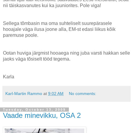
nii täiskasvanutes kui ka juuniorites. Pole viga!
Sellega tõmbasin ma oma suhteliselt suurepärasele
hooajale väga ilusa joone alla, EM-st edasi liikus kõik
paremuse poole.
Ootan huviga järgmist hooaega ning juba varsti hakkan selle
jaoks väga tõsiselt tööd tegema.
Karla
Karl-Martin Rammo
at
9:02 AM
No comments:
Tuesday, October 13, 2009
Vaade minevikku, OSA 2