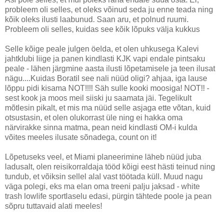
probleem oli selles, et oleks võinud seda ju enne teada ning
kõik oleks ilusti laabunud. Saan aru, et polnud ruumi.
Probleem oli selles, kuidas see kõik lõpuks välja kukkus
Selle kõige peale julgen öelda, et olen uhkusega Kalevi
jahtklubi liige ja panen kindlasti KJK vapi endale pintsaku
peale - lähen järgmine aasta ilusti lõpetamisele ja teen ilusat
nägu....Kuidas Boratil see nali nüüd oligi? ahjaa, iga lause
lõppu pidi kisama NOT!!!! Säh sulle kooki moosiga! NOT!! -
sest kook ja moos meil siiski ju saamata jäi. Tegelikult
mõtlesin pikalt, et mis ma nüüd selle asjaga ette võtan, kuid
otsustasin, et olen olukorrast üle ning ei hakka oma
närvirakke sinna matma, pean neid kindlasti OM-i kulda
võites meeles ilusate sõnadega, count on it!
Lõpetuseks veel, et Miami planeerimine läheb nüüd juba
ladusalt, olen reisikorraldaja tööd kõigi eest hästi teinud ning
tundub, et võiksin sellel alal vast töötada küll. Muud nagu
väga polegi, eks ma elan oma treeni palju jaksad - white
trash lowlife sportlaselu edasi, pürgin tähtede poole ja pean
sõpru tuttavaid alati meeles!