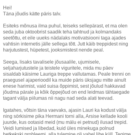
Hei!
Täna jõudis kätte päris talv.
Esiteks mõnusa ilma puhul, teiseks sellepärast, et ma olen
seda juba oktoobrist saadik teha tahtnud ja kolmandaks
seetõttu, et eile uueks nädalaks motivatsiooni taga ajades
vahtisin internetis jälle sellega tõtt. Jutt käib treppidest ning
harjutustest, hüpetest, jooksmistest nende peal.
Seega, lisaks tavalisele jõusaalile, ujumisele,
seljaharjutustele ja teistele viguritele, mida mu päev
sisaldab käisime Lauriga treppe vallutamas. Peale trenni on
praegusel ajaperioodil ka muide päris üksjagu mitte ainult
enese harimist, vaid suisa õppimist, sest jõulud hakkavad
jõudma pärale ja kõik õppejõud on end leidmas tähtaegade
tagant välja piilumas nii nagu nad seda alati teevad.
Igatahes, võtsin täna vaevaks, ajasin Lauri ka kodust välja
ning sörkisime pika Hermani torni alla, Arsise kellade kooli
juurde, kus ootasid meid (mu mälu ei petnud) ilusad trepid.
Veidi lumised ja libedad, kuid üles minekuga polnud
hetkekski probleemi, alla tulemine oli vahel libe küll. Tegime