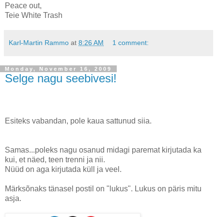
Peace out,
Teie White Trash
Karl-Martin Rammo
at
8:26 AM
1 comment:
Monday, November 16, 2009
Selge nagu seebivesi!
Esiteks vabandan, pole kaua sattunud siia.
Samas...poleks nagu osanud midagi paremat kirjutada ka
kui, et näed, teen trenni ja nii.
Nüüd on aga kirjutada küll ja veel.
Märksõnaks tänasel postil on "lukus". Lukus on päris mitu
asja.