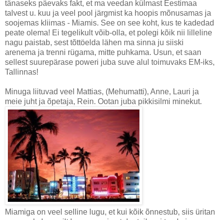
tänaseks päevaks fakt, et ma veedan külmast Eestimaa
talvest u. kuu ja veel pool järgmist ka hoopis mõnusamas ja
soojemas kliimas - Miamis. See on see koht, kus te kadedad
peate olema! Ei tegelikult võib-olla, et polegi kõik nii lilleline
nagu paistab, sest tõttöelda lähen ma sinna ju siiski
arenema ja trenni rügama, mitte puhkama. Usun, et saan
sellest suurepärase poweri juba suve alul toimuvaks EM-iks,
Tallinnas!
Minuga liituvad veel Mattias, (Mehumatti), Anne, Lauri ja
meie juht ja õpetaja, Rein. Ootan juba pikkisilmi minekut.
Miamiga on veel selline lugu, et kui kõik õnnestub, siis üritan