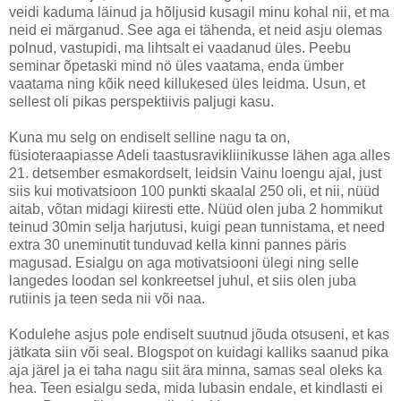
veidi kaduma läinud ja hõljusid kusagil minu kohal nii, et ma
neid ei märganud. See aga ei tähenda, et neid asju olemas
polnud, vastupidi, ma lihtsalt ei vaadanud üles. Peebu
seminar õpetaski mind nö üles vaatama, enda ümber
vaatama ning kõik need killukesed üles leidma. Usun, et
sellest oli pikas perspektiivis paljugi kasu.
Kuna mu selg on endiselt selline nagu ta on,
füsioteraapiasse Adeli taastusravikliinikusse lähen aga alles
21. detsember esmakordselt, leidsin Vainu loengu ajal, just
siis kui motivatsioon 100 punkti skaalal 250 oli, et nii, nüüd
aitab, võtan midagi kiiresti ette. Nüüd olen juba 2 hommikut
teinud 30min selja harjutusi, kuigi pean tunnistama, et need
extra 30 uneminutit tunduvad kella kinni pannes päris
magusad. Esialgu on aga motivatsiooni ülegi ning selle
langedes loodan sel konkreetsel juhul, et siis olen juba
rutiinis ja teen seda nii või naa.
Kodulehe asjus pole endiselt suutnud jõuda otsuseni, et kas
jätkata siin või seal. Blogspot on kuidagi kalliks saanud pika
aja järel ja ei taha nagu siit ära minna, samas seal oleks ka
hea. Teen esialgu seda, mida lubasin endale, et kindlasti ei