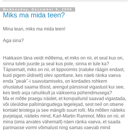
Wednesday, December 9, 2009
Miks ma mida teen?
Mina tean, miks ma mida teen!
Aga sina?
Hakkasin täna veidi mõtlema, et miks on nii, et seal kus on,
sinna tuleb juurde ja seal kus pole, sinna ei tule ka?
Täpsemalt, miks on nii, et tippvormis (natuke räägin endast,
kuid pigem üldiselt) olev sportlane, kes näeb ränka vaeva
enda "peak"-i saavutamiseks, on kordades rohkem
ohustatud saama tõsist, arengut pärssivat vigastust kui see,
kes teeb asja rahulikult ja väiksema pühendmusega?
Ma ei mõtle praegu näidet, et korvpallurid saavad vigastada,
või üleüldse pallimängudega tegelejad, sest neil on otsene
kontakt teistega ja see mängib suurt rolli. Ma mõtlen näiteks
purjetajat, näiteks mind, Karl-Martin Rammot. Miks on nii, et
mina (oma arvates vähemalt) näen ränka vaeva, et saada
parimasse vormi võimalust ning samas vaevab mind