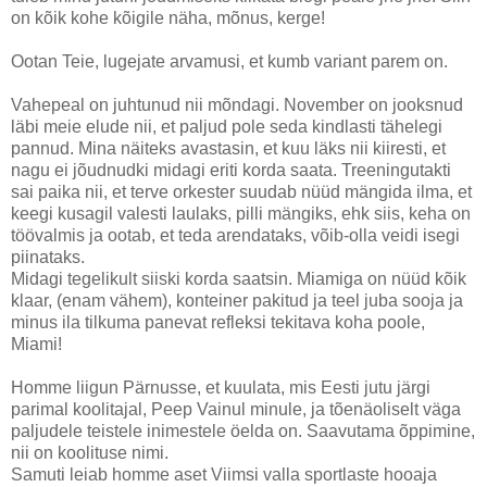
on kõik kohe kõigile näha, mõnus, kerge!
Ootan Teie, lugejate arvamusi, et kumb variant parem on.
Vahepeal on juhtunud nii mõndagi. November on jooksnud
läbi meie elude nii, et paljud pole seda kindlasti tähelegi
pannud. Mina näiteks avastasin, et kuu läks nii kiiresti, et
nagu ei jõudnudki midagi eriti korda saata. Treeningutakti
sai paika nii, et terve orkester suudab nüüd mängida ilma, et
keegi kusagil valesti laulaks, pilli mängiks, ehk siis, keha on
töövalmis ja ootab, et teda arendataks, võib-olla veidi isegi
piinataks.
Midagi tegelikult siiski korda saatsin. Miamiga on nüüd kõik
klaar, (enam vähem), konteiner pakitud ja teel juba sooja ja
minus ila tilkuma panevat refleksi tekitava koha poole,
Miami!
Homme liigun Pärnusse, et kuulata, mis Eesti jutu järgi
parimal koolitajal, Peep Vainul minule, ja tõenäoliselt väga
paljudele teistele inimestele öelda on. Saavutama õppimine,
nii on koolituse nimi.
Samuti leiab homme aset Viimsi valla sportlaste hooaja