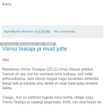
Karla
Karl-Martin Rammo
at
5:59 AM
No comments:
Sunday, November 22, 2009
Viimsi teataja ja muid jutte
Hei!
Reedeses Viimsi Teatajas (20.11) ilmus minust artikkel.
Samuti oli see vist mu esimene lehe esikaas, küll mitte
põhiuudisena, vaid üleval nurgas nagu tavalistes lehtedes
keegi tark ja edukas onu, kellel on alati hästi palju teistele
öelda.
Seega...Kel on tahtmist lugeda minu kohta, otsige välja
Viimsi Teataja ja saategi targemaks. Kõik, mis seal kirjas on,