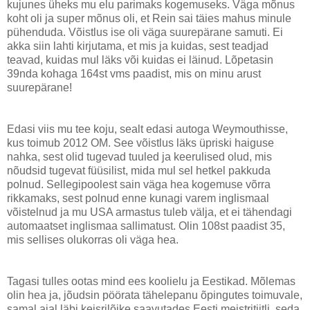
kujunes üheks mu elu parimaks kogemuseks. Väga mõnus
koht oli ja super mõnus oli, et Rein sai täies mahus minule
pühenduda. Võistlus ise oli väga suurepärane samuti. Ei
akka siin lahti kirjutama, et mis ja kuidas, sest teadjad
teavad, kuidas mul läks või kuidas ei läinud. Lõpetasin
39nda kohaga 164st vms paadist, mis on minu arust
suurepärane!
Edasi viis mu tee koju, sealt edasi autoga Weymouthisse,
kus toimub 2012 OM. See võistlus läks üpriski haiguse
nahka, sest olid tugevad tuuled ja keerulised olud, mis
nõudsid tugevat füüsilist, mida mul sel hetkel pakkuda
polnud. Sellegipoolest sain väga hea kogemuse võrra
rikkamaks, sest polnud enne kunagi varem inglismaal
võistelnud ja mu USA armastus tuleb välja, et ei tähendagi
automaatset inglismaa sallimatust. Olin 108st paadist 35,
mis sellises olukorras oli väga hea.
Tagasi tulles ootas mind ees koolielu ja Eestikad. Mõlemas
olin hea ja, jõudsin pöörata tähelepanu õpingutes toimuvale,
samal ajal läbi keisrilõike saavutades Eesti meistritiitli, seda