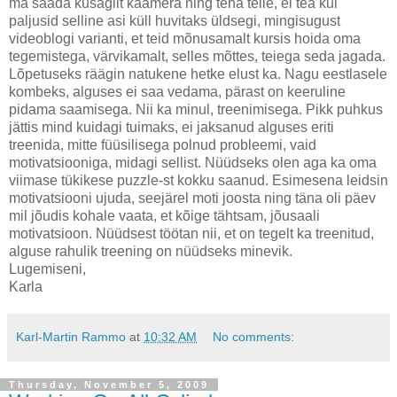
ma saada kusagilt kaamera ning teha teile, ei tea kui
paljusid selline asi küll huvitaks üldsegi, mingisugust
videoblogi varianti, et teid mõnusamalt kursis hoida oma
tegemistega, värvikamalt, selles mõttes, teiega seda jagada.
Lõpetuseks räägin natukene hetke elust ka. Nagu eestlasele
kombeks, alguses ei saa vedama, pärast on keeruline
pidama saamisega. Nii ka minul, treenimisega. Pikk puhkus
jättis mind kuidagi tuimaks, ei jaksanud alguses eriti
treenida, mitte füüsilisega polnud probleemi, vaid
motivatsiooniga, midagi sellist. Nüüdseks olen aga ka oma
viimase tükikese puzzle-st kokku saanud. Esimesena leidsin
motivatsiooni ujuda, seejärel moti joosta ning täna oli päev
mil jõudis kohale vaata, et kõige tähtsam, jõusaali
motivatsioon. Nüüdsest töötan nii, et on tegelt ka treenitud,
alguse rahulik treening on nüüdseks minevik.
Lugemiseni,
Karla
Karl-Martin Rammo
at
10:32 AM
No comments:
Thursday, November 5, 2009