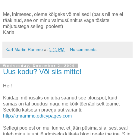
Me, inimesed, oleme kõigeks võimelised! (päris nii me ei
rääkinud, see on minu vaimusünnitus väga tõsiste
mõjutustega sellegi poolest)
Karla
Karl-Martin Rammo
at
1:41 PM
No comments:
Wednesday, December 2, 2009
Uus kodu? Või siis mitte!
Hei!
Kuidagi mõnusaks on juba saanud see blogspot, kuid
samas on tal puudusi nagu me kõik tõenäoliselt teame.
Seetõttu katsetan praegu uut varianti:
http://kmrammo.edicypages.com
Sellegi poolest on mul tunne, et jään püsima siia, sest seal
tuleb minu jutuni jõudmiseks klikata blogi peale jne jne. Siin