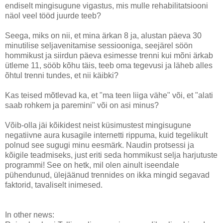
endiselt mingisugune vigastus, mis mulle rehabilitatsiooni
näol veel tööd juurde teeb?
Seega, miks on nii, et mina ärkan 8 ja, alustan päeva 30
minutilise seljavenitamise sessiooniga, seejärel söön
hommikust ja siirdun päeva esimesse trenni kui mõni ärkab
ütleme 11, sööb kõhu täis, teeb oma tegevusi ja läheb alles
õhtul trenni tundes, et nii käibki?
Kas teised mõtlevad ka, et "ma teen liiga vähe" või, et "alati
saab rohkem ja paremini" või on asi minus?
Võib-olla jäi kõikidest neist küsimustest mingisugune
negatiivne aura kusagile internetti rippuma, kuid tegelikult
polnud see sugugi minu eesmärk. Naudin protsessi ja
kõigile teadmiseks, just eriti seda hommikust selja harjutuste
programmi! See on hetk, mil olen ainult iseendale
pühendunud, ülejäänud trennides on ikka mingid segavad
faktorid, tavaliselt inimesed.
In other news: