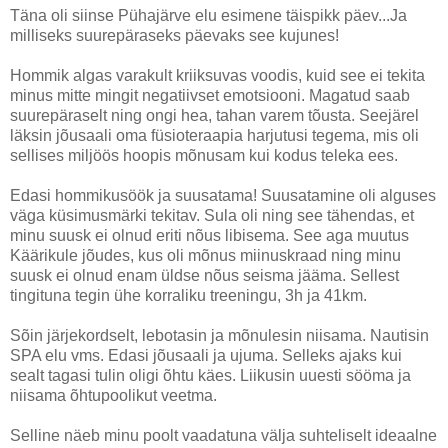
Täna oli siinse Pühajärve elu esimene täispikk päev...Ja
milliseks suurepäraseks päevaks see kujunes!
Hommik algas varakult kriiksuvas voodis, kuid see ei tekita
minus mitte mingit negatiivset emotsiooni. Magatud saab
suurepäraselt ning ongi hea, tahan varem tõusta. Seejärel
läksin jõusaali oma füsioteraapia harjutusi tegema, mis oli
sellises miljöös hoopis mõnusam kui kodus teleka ees.
Edasi hommikusöök ja suusatama! Suusatamine oli alguses
väga küsimusmärki tekitav. Sula oli ning see tähendas, et
minu suusk ei olnud eriti nõus libisema. See aga muutus
Käärikule jõudes, kus oli mõnus miinuskraad ning minu
suusk ei olnud enam üldse nõus seisma jääma. Sellest
tingituna tegin ühe korraliku treeningu, 3h ja 41km.
Sõin järjekordselt, lebotasin ja mõnulesin niisama. Nautisin
SPA elu vms. Edasi jõusaali ja ujuma. Selleks ajaks kui
sealt tagasi tulin oligi õhtu käes. Liikusin uuesti sööma ja
niisama õhtupoolikut veetma.
Selline näeb minu poolt vaadatuna välja suhteliselt ideaalne