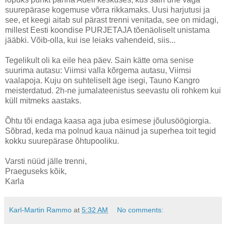
suurepärase kogemuse võrra rikkamaks. Uusi harjutusi ja
see, et keegi aitab sul pärast trenni venitada, see on midagi,
millest Eesti koondise PURJETAJA tõenäoliselt unistama
jääbki. Võib-olla, kui ise leiaks vahendeid, siis...
Tegelikult oli ka eile hea päev. Sain kätte oma senise
suurima autasu: Viimsi valla kõrgema autasu, Viimsi
vaalapoja. Kuju on suhteliselt äge isegi, Tauno Kangro
meisterdatud. 2h-ne jumalateenistus seevastu oli rohkem kui
küll mitmeks aastaks.
Õhtu tõi endaga kaasa aga juba esimese jõulusöögiorgia.
Sõbrad, keda ma polnud kaua näinud ja superhea toit tegid
kokku suurepärase õhtupooliku.
Varsti nüüd jälle trenni,
Praeguseks kõik,
Karla
Karl-Martin Rammo
at
5:32 AM
No comments: