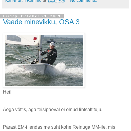
Karl-Martin Rammo
at
12:24 AM
No comments:
Friday, October 23, 2009
Vaade minevikku, OSA 3
Hei!
Aega võttis, aga teisipäeval ei olnud lihtsalt tuju.
Pärast EM-i lendasime suht kohe Reinuga MM-ile, mis