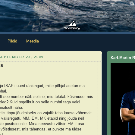
Pildid
Meedia
EPTEMBER 23, 2009
Karl-Martin
gs
älja ISAF-i uued ränkingud, mille põhjal asetun ma
ohal.
elt see number näib selline, mis tekitab küsimuse: mis
oled? Kuid tegelikult on selle numbri taga veidi
ealselt näha.
belis tippu jõudmiseks on vajalik teha kaasa vähemalt
a välisregatti, MM, EM, MK etapid ning jõuda neil
ale positsioonile. Mina seevastu võtsin EM-il osa
 võistlusest, mis tähendas, et punkte ma üldse
ud.