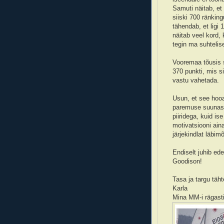
Samuti näitab, et
siiski 700 ränkin
tähendab, et ligi
näitab veel kord, 
tegin ma suhtelise
Vooremaa tõusis 
370 punkti, mis si
vastu vahetada.
Usun, et see hoo
paremuse suunas v
piiridega, kuid i
motivatsiooni aina
järjekindlat läbim
Endiselt juhib ede
Goodison!
Tasa ja targu täh
Karla
Mina MM-i rägast