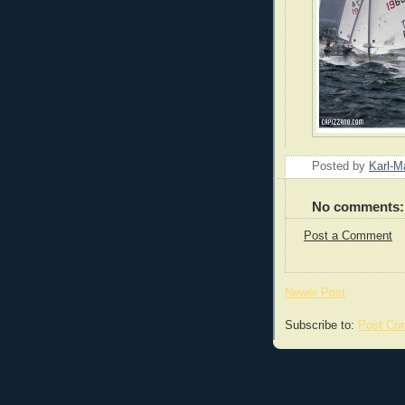
Posted by
Karl-M
No comments:
Post a Comment
Newer Post
Subscribe to:
Post Co