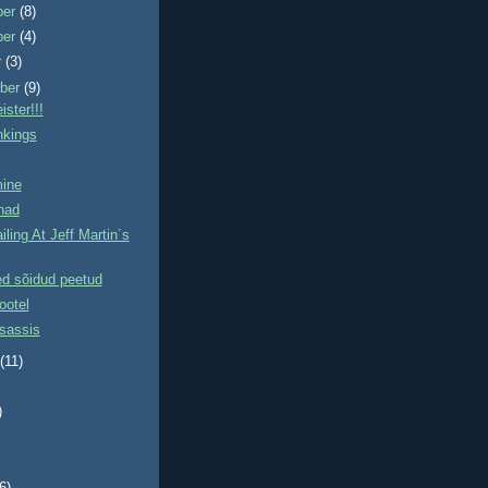
ber
(8)
ber
(4)
r
(3)
ber
(9)
ister!!!
kings
mine
had
iling At Jeff Martin´s
d sõidud peetud
ootel
sassis
t
(11)
)
)
(6)