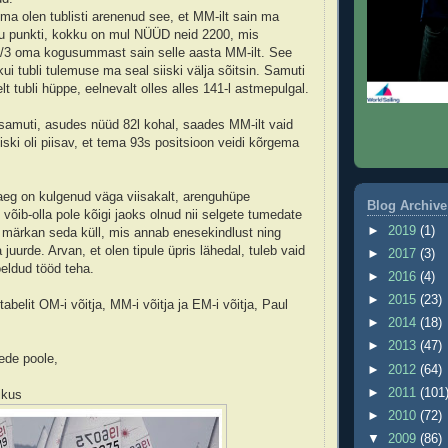
 ma olen tublisti arenenud see, et MM-ilt sain ma
gu punkti, kokku on mul NÜÜD neid 2200, mis
 1/3 oma kogusummast sain selle aasta MM-ilt. See
kui tubli tulemuse ma seal siiski välja sõitsin. Samuti
lt tubli hüppe, eelnevalt olles alles 141-l astmepulgal.
samuti, asudes nüüd 82l kohal, saades MM-ilt vaid
iski oli piisav, et tema 93s positsioon veidi kõrgema
aeg on kulgenud väga viisakalt, arenguhüpe
Blog Archive
õib-olla pole kõigi jaoks olnud nii selgete tumedate
►
2019
(1)
se märkan seda küll, mis annab enesekindlust ning
 juurde. Arvan, et olen tipule üpris lähedal, tuleb vaid
►
2017
(3)
õeldud tööd teha.
►
2016
(4)
►
2015
(23)
tabelit OM-i võitja, MM-i võitja ja EM-i võitja, Paul
►
2014
(18)
►
2013
(47)
tede poole,
►
2012
(64)
►
2011
(101
ikus
►
2010
(72)
▼
2009
(86)