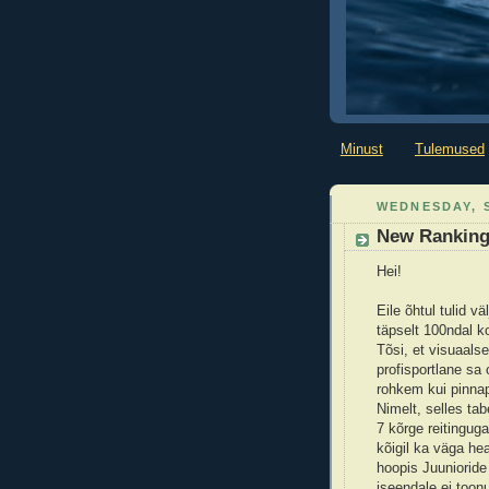
Minust
Tulemused
WEDNESDAY, S
New Rankin
Hei!
Eile õhtul tulid v
täpselt 100ndal k
Tõsi, et visuaals
profisportlane sa 
rohkem kui pinnap
Nimelt, selles ta
7 kõrge reitingug
kõigil ka väga he
hoopis Juunioride
iseendale ei toon