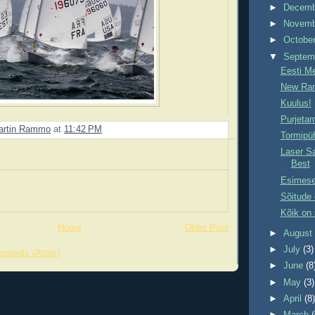
►
Decem
►
Novem
►
Octobe
▼
Septem
Eesti Me
New Ran
Kuulus!
Purjeta
artin Rammo
at
11:42 PM
Tormipü
Laser Sa
Best
Esimese
Sõitude 
Kõik on 
Home
Older Post
►
Augus
►
July
(3)
mments (Atom)
►
June
(8
►
May
(3)
►
April
(8
►
March