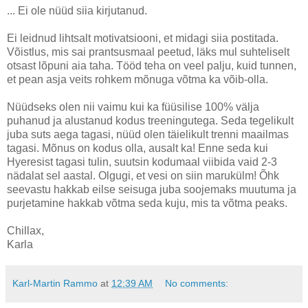
... Ei ole nüüd siia kirjutanud.
Ei leidnud lihtsalt motivatsiooni, et midagi siia postitada.
Võistlus, mis sai prantsusmaal peetud, läks mul suhteliselt
otsast lõpuni aia taha. Tööd teha on veel palju, kuid tunnen,
et pean asja veits rohkem mõnuga võtma ka võib-olla.
Nüüdseks olen nii vaimu kui ka füüsilise 100% välja
puhanud ja alustanud kodus treeningutega. Seda tegelikult
juba suts aega tagasi, nüüd olen täielikult trenni maailmas
tagasi. Mõnus on kodus olla, ausalt ka! Enne seda kui
Hyeresist tagasi tulin, suutsin kodumaal viibida vaid 2-3
nädalat sel aastal. Olgugi, et vesi on siin marukülm! Õhk
seevastu hakkab eilse seisuga juba soojemaks muutuma ja
purjetamine hakkab võtma seda kuju, mis ta võtma peaks.
Chillax,
Karla
Karl-Martin Rammo
at
12:39 AM
No comments: