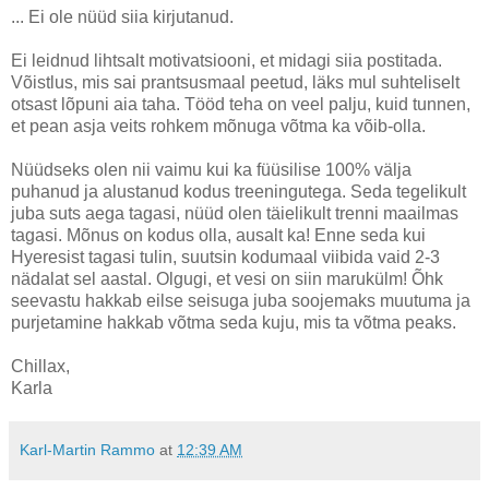
... Ei ole nüüd siia kirjutanud.
Ei leidnud lihtsalt motivatsiooni, et midagi siia postitada.
Võistlus, mis sai prantsusmaal peetud, läks mul suhteliselt
otsast lõpuni aia taha. Tööd teha on veel palju, kuid tunnen,
et pean asja veits rohkem mõnuga võtma ka võib-olla.
Nüüdseks olen nii vaimu kui ka füüsilise 100% välja
puhanud ja alustanud kodus treeningutega. Seda tegelikult
juba suts aega tagasi, nüüd olen täielikult trenni maailmas
tagasi. Mõnus on kodus olla, ausalt ka! Enne seda kui
Hyeresist tagasi tulin, suutsin kodumaal viibida vaid 2-3
nädalat sel aastal. Olgugi, et vesi on siin marukülm! Õhk
seevastu hakkab eilse seisuga juba soojemaks muutuma ja
purjetamine hakkab võtma seda kuju, mis ta võtma peaks.
Chillax,
Karla
Karl-Martin Rammo
at
12:39 AM