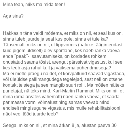
Mina tean, miks ma mida teen!
Aga sina?
Hakkasin täna veidi mõtlema, et miks on nii, et seal kus on,
sinna tuleb juurde ja seal kus pole, sinna ei tule ka?
Täpsemalt, miks on nii, et tippvormis (natuke räägin endast,
kuid pigem üldiselt) olev sportlane, kes näeb ränka vaeva
enda "peak"-i saavutamiseks, on kordades rohkem
ohustatud saama tõsist, arengut pärssivat vigastust kui see,
kes teeb asja rahulikult ja väiksema pühendmusega?
Ma ei mõtle praegu näidet, et korvpallurid saavad vigastada,
või üleüldse pallimängudega tegelejad, sest neil on otsene
kontakt teistega ja see mängib suurt rolli. Ma mõtlen näiteks
purjetajat, näiteks mind, Karl-Martin Rammot. Miks on nii, et
mina (oma arvates vähemalt) näen ränka vaeva, et saada
parimasse vormi võimalust ning samas vaevab mind
endiselt mingisugune vigastus, mis mulle rehabilitatsiooni
näol veel tööd juurde teeb?
Seega, miks on nii, et mina ärkan 8 ja, alustan päeva 30