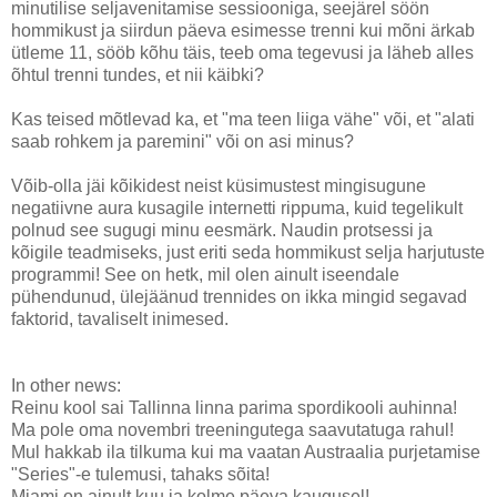
minutilise seljavenitamise sessiooniga, seejärel söön
hommikust ja siirdun päeva esimesse trenni kui mõni ärkab
ütleme 11, sööb kõhu täis, teeb oma tegevusi ja läheb alles
õhtul trenni tundes, et nii käibki?
Kas teised mõtlevad ka, et "ma teen liiga vähe" või, et "alati
saab rohkem ja paremini" või on asi minus?
Võib-olla jäi kõikidest neist küsimustest mingisugune
negatiivne aura kusagile internetti rippuma, kuid tegelikult
polnud see sugugi minu eesmärk. Naudin protsessi ja
kõigile teadmiseks, just eriti seda hommikust selja harjutuste
programmi! See on hetk, mil olen ainult iseendale
pühendunud, ülejäänud trennides on ikka mingid segavad
faktorid, tavaliselt inimesed.
In other news:
Reinu kool sai Tallinna linna parima spordikooli auhinna!
Ma pole oma novembri treeningutega saavutatuga rahul!
Mul hakkab ila tilkuma kui ma vaatan Austraalia purjetamise
"Series"-e tulemusi, tahaks sõita!
Miami on ainult kuu ja kolme päeva kaugusel!