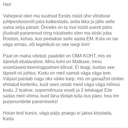
Hei!
Vahepeal olen ma suutnud Eestis nüüd ühe võistluse
juhtpositsioonilt juba katkestada, seda ikka ja jälle selle
sama selja pärast. Õnneks on ta mul nüüd uuesti päris
jõudsalt paranenud ning nüüdseks olen ma siiski juba
Rootsis, kohas, kus peetakse selle aasta EM. Küla on ise
väga armas, või tegelikult on see isegi linn!
Paat on maha võetud, paatidel on OMA KOHT, mis on
ääretult ebatavaline. Minu koht on Mattiase, minu
soomlasest treeningpartneri kõrval. Ei teagi, kuidas see
täpselt nii juhtus. Kodu on meil samuti väga väga tore.
Väljast paistab nagu üks väike karp, mis on garaažist ümber
ehitatud korteriks, kuid sees ootab meid väga väga mõnus
kodu. 2 toaline, supermõnusa voodi ja 2 telekaga! Eile
sadas meil vihma, kuid täna tõotab tulla ilus päev, hea ilm
purjenumbrite panemiseks!
Hoian teid kursis, väga palju praegu ei jaksa kirjutada,
Karla