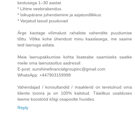
kestusega 1–30 aastat.
* Lihtne veebirakendus.
* Isikupärane juhendamine ja asjatundlikkus.
* Varjatud tasud puuduvad
Ärge kaotage võimalust rahaliste vahendite puudumise
tõttu. Võtke kohe ühendust minu kaaslasega, me saame
teid laenuga aidata.
Meie laenupakkumise kohta lisateabe saamiseks saatke
meile oma laenutaotlus aadressil:
E-post: sunshinefinancialgroupinc@gmail.com
WhatsApp: +447903159998
Vahendajad / konsultandid / maaklerid on teretulnud oma
kliente tooma ja on 100% kaitstud. Täielikus usalduses
teeme koostööd kõigi osapoolte huvides.
Reply