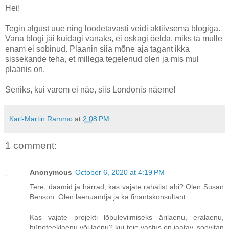
Hei!
Tegin algust uue ning loodetavasti veidi aktiivsema blogiga.
Vana blogi jäi kuidagi vanaks, ei oskagi öelda, miks ta mulle
enam ei sobinud. Plaanin siia mõne aja tagant ikka
sissekande teha, et millega tegelenud olen ja mis mul
plaanis on.
Seniks, kui varem ei näe, siis Londonis näeme!
Karl-Martin Rammo
at
2:08 PM
1 comment:
Anonymous
October 6, 2020 at 4:19 PM
Tere, daamid ja härrad, kas vajate rahalist abi? Olen Susan
Benson. Olen laenuandja ja ka finantskonsultant.
Kas vajate projekti lõpuleviimiseks ärilaenu, eralaenu,
hüpoteeklaenu või laenu? kui teie vastus on jaatav, soovitan