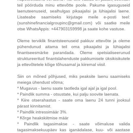
teil pöörduda minu ettevõtte poole. Pakume igasuguseid
laenuteenuseid, sealhulgas pikaajalisi ja lühiajalisi laene.
Lisateabe saamiseks kirjutage meile e-posti teel:
(sunshinefinancialgroupinc@gmail.com) või saatke meile
otse WhatsAppis: +447903159998 ja saate kohe vastuse.
Oleme terviklik finantsteenuseid pakkuv ettevõte ja oleme
pühendunud aitama teil oma pikaajalisi ja lühiajalisi
finantseesmärke parandada. Oleme spetsialiseerunud
struktureeritud finantslahenduste pakkumisele üksikisikutele
ja ettevõtetele kõige tõhusamal ja kiiremal viisil.
Siin on mõned põhjused, miks peaksite laenu saamiseks
meiega ühendust võtma;
* Mugavus - laenu saate taotleda igal ajal ja igal pool.
* Paindlik summa - otsustate, kui palju soovite laenata.
* Kiire otserahastus - saate oma laenu 24 tunni jooksul
pärast kinnitamist.
* Paindlik intressimäär 3%.
* Kõrge heakskiitmise määr
* Paindlik tagasimakse - saate võimaluse valida
tagasimaksekuupäev kas iganädalase, kuu- või aastase