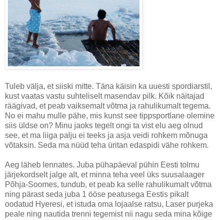
Tuleb välja, et siiski mitte. Täna käisin ka uuesti spordiarstil,
kust vaatas vastu suhteliselt masendav pilk. Kõik näitajad
räägivad, et peab vaiksemalt võtma ja rahulikumalt tegema.
No ei mahu mulle pähe, mis kunst see tippsportlane olemine
siis üldse on? Minu jaoks tegelt ongi ta vist elu aeg olnud
see, et ma liiga palju ei teeks ja asja veidi rohkem mõnuga
võtaksin. Seda ma nüüd teha üritan edaspidi vähe rohkem.
Aeg läheb lennates. Juba pühapäeval pühin Eesti tolmu
järjekordselt jalge alt, et minna teha veel üks suusalaager
Põhja-Soomes, tundub, et peab ka selle rahulikumalt võtma
ning pärast seda juba 1 ööse peatusega Eestis pikalt
oodatud Hyeresi, et istuda oma lojaalse ratsu, Laser purjeka
peale ning nautida trenni tegemist nii nagu seda mina kõige