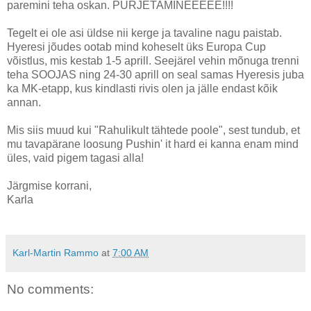
paremini teha oskan. PURJETAMINEEEEE!!!!
Tegelt ei ole asi üldse nii kerge ja tavaline nagu paistab.
Hyeresi jõudes ootab mind koheselt üks Europa Cup
võistlus, mis kestab 1-5 aprill. Seejärel vehin mõnuga trenni
teha SOOJAS ning 24-30 aprill on seal samas Hyeresis juba
ka MK-etapp, kus kindlasti rivis olen ja jälle endast kõik
annan.
Mis siis muud kui "Rahulikult tähtede poole", sest tundub, et
mu tavapärane loosung Pushin' it hard ei kanna enam mind
üles, vaid pigem tagasi alla!
Järgmise korrani,
Karla
Karl-Martin Rammo
at
7:00 AM
No comments: