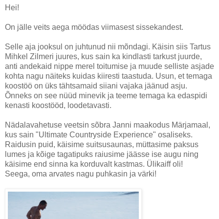
Hei!
On jälle veits aega möödas viimasest sissekandest.
Selle aja jooksul on juhtunud nii mõndagi. Käisin siis Tartus
Mihkel Zilmeri juures, kus sain ka kindlasti tarkust juurde,
anti andekaid nippe merel toitumise ja muude selliste asjade
kohta nagu näiteks kuidas kiiresti taastuda. Usun, et temaga
koostöö on üks tähtsamaid siiani vajaka jäänud asju.
Õnneks on see nüüd minevik ja teeme temaga ka edaspidi
kenasti koostööd, loodetavasti.
Nädalavahetuse veetsin sõbra Janni maakodus Märjamaal,
kus sain "Ultimate Countryside Experience" osaliseks.
Raidusin puid, käisime suitsusaunas, müttasime paksus
lumes ja kõige tagatipuks raiusime jäässe ise augu ning
käisime end sinna ka korduvalt kastmas. Ülikaiff oli!
Seega, oma arvates nagu puhkasin ja värki!