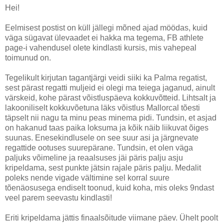
Hei!
Eelmisest postist on küll jällegi mõned ajad möödas, kuid
väga sügavat ülevaadet ei hakka ma tegema, FB athlete
page-i vahendusel olete kindlasti kursis, mis vahepeal
toimunud on.
Tegelikult kirjutan tagantjärgi veidi siiki ka Palma regatist,
sest pärast regatti muljeid ei olegi ma teiega jaganud, ainult
värskeid, kohe pärast võistluspäeva kokkuvõtteid. Lihtsalt ja
lakooniliselt kokkuvõetuna läks võistlus Mallorcal tõesti
täpselt nii nagu ta minu peas minema pidi. Tundsin, et asjad
on hakanud taas paika loksuma ja kõik näib liikuvat õiges
suunas. Enesekindlusele on see suur asi ja järgnevate
regattide ootuses suurepärane. Tundsin, et olen väga
paljuks võimeline ja reaalsuses jäi päris palju asju
kripeldama, sest punkte jätsin rajale päris palju. Medalit
poleks nende vigade vältimine sel korral suure
tõenäosusega endiselt toonud, kuid koha, mis oleks 9ndast
veel parem seevastu kindlasti!
Eriti kripeldama jättis finaalsõitude viimane päev. Ühelt poolt