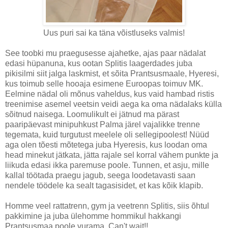
Uus puri sai ka täna võistluseks valmis!
See toobki mu praegusesse ajahetke, ajas paar nädalat
edasi hüpanuna, kus ootan Splitis laagerdades juba
pikisilmi siit jalga laskmist, et sõita Prantsusmaale, Hyeresi,
kus toimub selle hooaja esimene Euroopas toimuv MK.
Eelmine nädal oli mõnus vaheldus, kus vaid hambad ristis
treenimise asemel veetsin veidi aega ka oma nädalaks külla
sõitnud naisega. Loomulikult ei jätnud ma pärast
paaripäevast minipuhkust Palma järel vajalikke trenne
tegemata, kuid turgutust meelele oli sellegipoolest! Nüüd
aga olen tõesti mõtetega juba Hyeresis, kus loodan oma
head minekut jätkata, jätta rajale sel korral vähem punkte ja
liikuda edasi ikka paremuse poole. Tunnen, et asju, mille
kallal töötada praegu jagub, seega loodetavasti saan
nendele töödele ka sealt tagasisidet, et kas kõik klapib.
Homme veel rattatrenn, gym ja veetrenn Splitis, siis õhtul
pakkimine ja juba ülehomme hommikul hakkangi
Prantsusmaa poole vurama, Can't wait!!