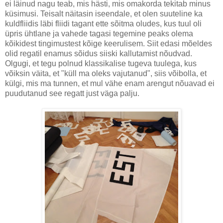
ei läinud nagu teab, mis hästi, mis omakorda tekitab minus
küsimusi. Teisalt näitasin iseendale, et olen suuteline ka
kuldfliidis läbi fliidi tagant ette sõitma oludes, kus tuul oli
üpris ühtlane ja vahede tagasi tegemine peaks olema
kõikidest tingimustest kõige keerulisem. Siit edasi mõeldes
olid regatil enamus sõidus siiski kallutamist nõudvad.
Olgugi, et tegu polnud klassikalise tugeva tuulega, kus
võiksin väita, et "küll ma oleks vajutanud", siis võibolla, et
külgi, mis ma tunnen, et mul vähe enam arengut nõuavad ei
puudutanud see regatt just väga palju.