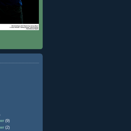
)
ber
(9)
ber
(2)