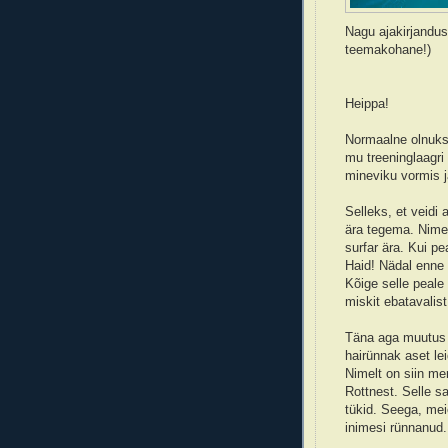
Nagu ajakirjanduse
teemakohane!)
Heippa!
Normaalne olnuks
mu treeninglaagri
mineviku vormis j
Selleks, et veidi 
ära tegema. Nimel
surfar ära. Kui pea
Haid! Nädal enne 
Kõige selle peale 
miskit ebatavalist
Täna aga muutus 
hairünnak aset le
Nimelt on siin me
Rottnest. Selle s
tükid. Seega, mei
inimesi rünnanud.