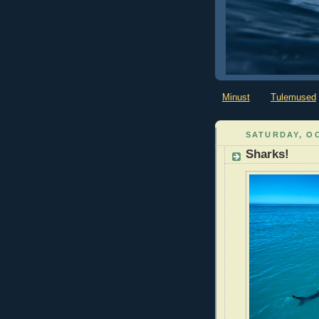
Minust
Tulemused
SATURDAY, OC
Sharks!