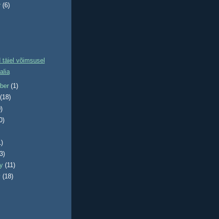
r
(6)
 täiel võimsusel
alia
ber
(1)
t
(18)
)
0)
1)
(3)
ry
(11)
y
(18)