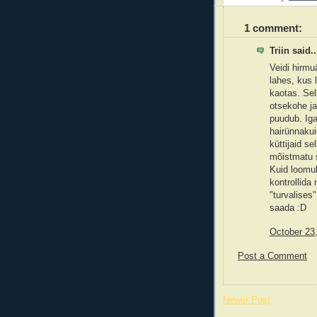
1 comment:
Triin said..
Veidi hirmu
lahes, kus 
kaotas. Sel
otsekohe jah
puudub. Iga
hairünnakui
küttijaid se
mõistmatu 
Kuid loomul
kontrollida
"turvalises
saada :D
October 23
Post a Comment
Newer Post