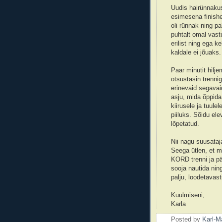
Uudis hairünnakus
esimesena finishee
oli rünnak ning pa
puhtalt omal vast
erilist ning ega ke
kaldale ei jõuaks
Paar minutit hilj
otsustasin trennig
erinevaid segavai
asju, mida õppida.
kiirusele ja tuule
piiluks. Sõidu el
lõpetatud.
Nii nagu suusataja
Seega ütlen, et m
KORD trenni ja pä
sooja nautida nin
palju, loodetavas
Kuulmiseni,
Karla
Posted by
Karl-M