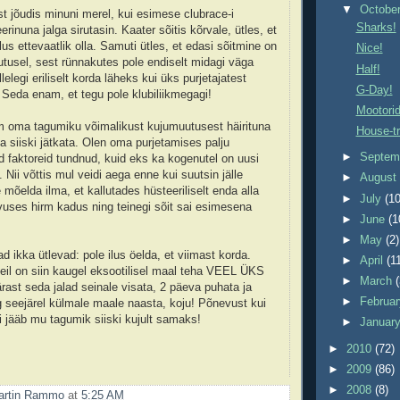
▼
Octobe
t jõudis minuni merel, kui esimese clubrace-i
Sharks!
rinuna jalga sirutasin. Kaater sõitis kõrvale, ütles, et
lus ettevaatlik olla. Samuti ütles, et edasi sõitmine on
Nice!
utusel, sest rünnakutes pole endiselt midagi väga
Half!
llelegi eriliselt korda läheks kui üks purjetajatest
G-Day!
. Seda enam, et tegu pole klubiliikmegagi!
Mootorid
em oma tagumiku võimalikust kujumuutusest häirituna
House-tr
a siiski jätkata. Olen oma purjetamises palju
►
Septem
d faktoreid tundnud, kuid eks ka kogenutel on uusi
 Nii võttis mul veidi aega enne kui suutsin jälle
►
Augus
le mõelda ilma, et kallutades hüsteeriliselt enda alla
►
July
(10
evuses hirm kadus ning teinegi sõit sai esimesena
►
June
(1
►
May
(2)
d ikka ütlevad: pole ilus öelda, et viimast korda.
►
April
(1
eil on siin kaugel eksootilisel maal teha VEEL ÜKS
►
March
rast seda jalad seinale visata, 2 päeva puhata ja
►
Februa
g seejärel külmale maale naasta, koju! Põnevust kui
ti jääb mu tagumik siiski kujult samaks!
►
Januar
►
2010
(72)
►
2009
(86)
►
2008
(8)
artin Rammo
at
5:25 AM