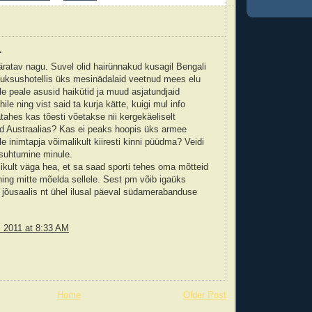
.
äratav nagu. Suvel olid hairünnakud kusagil Bengali
luksushotellis üks mesinädalaid veetnud mees elu
le peale asusid haikütid ja muud asjatundjaid
ile ning vist said ta kurja kätte, kuigi mul info
tahes kas tõesti võetakse nii kergekäeliselt
d Austraalias? Kas ei peaks hoopis üks armee
lle inimtapja võimalikult kiiresti kinni püüdma? Veidi
suhtumine minule.
ikult väga hea, et sa saad sporti tehes oma mõtteid
 ning mitte mõelda sellele. Sest pm võib igaüks
" jõusaalis nt ühel ilusal päeval südamerabanduse
, 2011 at 8:33 AM
Home
Older Post