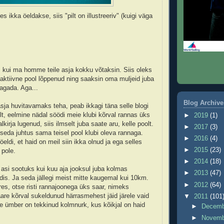
s ikka öeldakse, siis "pilt on illustreeriv" (kuigi väga
 kui ma homme teile asja kokku võtaksin. Siis oleks
 aktiivne pool lõppenud ning saaksin oma muljeid juba
agada. Aga...
Blog Archive
asja huvitavamaks teha, peab ikkagi täna selle blogi
t, eelmine nädal söödi meie klubi kõrval rannas üks
►
2019
(1)
lkirja lugenud, siis ilmselt juba saate aru, kelle poolt.
►
2017
(3)
seda juhtus sama teisel pool klubi oleva rannaga.
►
2016
(4)
öeldi, et haid on meil siin ikka olnud ja ega selles
►
2015
(23)
 pole.
►
2014
(18)
asi sootuks kui kuu aja jooksul juba kolmas
►
2013
(47)
idis. Ja seda jällegi meist mitte kaugemal kui 10km.
►
2012
(64)
res, otse risti rannajoonega üks saar, nimeks
aare kõrval sukeldunud härrasmehest jäid järele vaid
▼
2011
(101
e ümber on tekkinud kolmnurk, kus kõikjal on haid
►
Decem
►
Novem