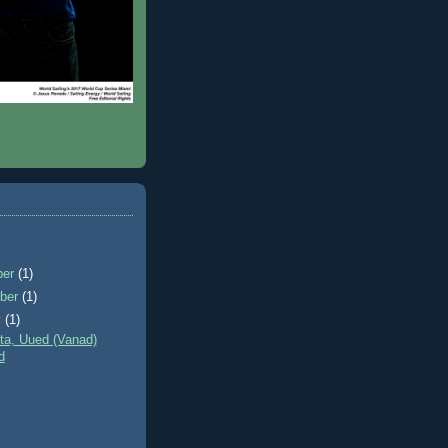
ber
(1)
ber
(1)
y
(1)
ta, Uued (Vanad)
d