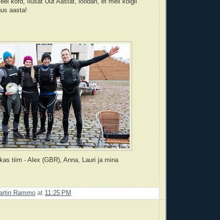
eel kord, Ilusat Uut Aastat, loodan, et meil kõigil
gus aasta!
kas tiim - Alex (GBR), Anna, Lauri ja mina
artin Rammo
at
11:25 PM