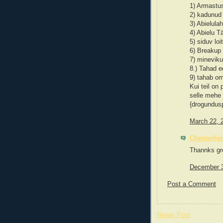
1) Armastu
2) kadunud
3) Abielula
4) Abielu 
5) siduv loi
6) Breakup
7) mineviku
8.) Tahad e
9) tahab om
Kui teil on
selle mehe
{drogundus
March 22, 
Chesterfie
Thannks gr
December 3
Post a Comment
Newer Post