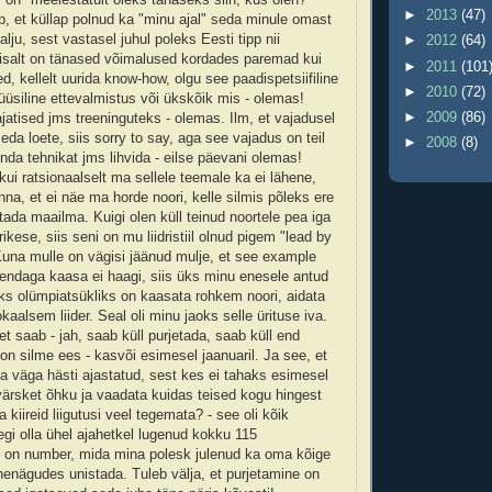
►
2013
(47)
eb, et küllap polnud ka "minu ajal" seda minule omast
alju, sest vastasel juhul poleks Eesti tipp nii
►
2012
(64)
eisalt on tänased võimalused kordades paremad kui
►
2011
(101
d, kellelt uurida know-how, olgu see paadispetsiifiline
►
2010
(72)
füüsiline ettevalmistus või ükskõik mis - olemas!
►
2009
(86)
jatised jms treeninguteks - olemas. Ilm, et vajadusel
seda loete, siis sorry to say, aga see vajadus on teil
►
2008
(8)
nda tehnikat jms lihvida - eilse päevani olemas!
kui ratsionaalselt ma sellele teemale ka ei lähene,
inna, et ei näe ma horde noori, kelle silmis põleks ere
tada maailma. Kuigi olen küll teinud noortele pea iga
ikese, siis seni on mu liidristiil olnud pigem "lead by
 Kuna mulle on vägisi jäänud mulje, et see example
i endaga kaasa ei haagi, siis üks minu enesele antud
ks olümpiatsükliks on kaasata rohkem noori, aidata
okaalsem liider. Seal oli minu jaoks selle ürituse iva.
et saab - jah, saab küll purjetada, saab küll end
 on silme ees - kasvõi esimesel jaanuaril. Ja see, et
ma väga hästi ajastatud, sest kes ei tahaks esimesel
 värsket õhku ja vaadata kuidas teised kogu hingest
 kiireid liigutusi veel tegemata? - see oli kõik
egi olla ühel ajahetkel lugenud kokku 115
s on number, mida mina polesk julenud ka oma kõige
enägudes unistada. Tuleb välja, et purjetamine on