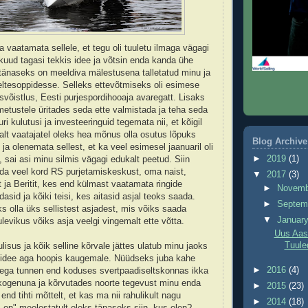
a vaatamata sellele, et tegu oli tuuletu ilmaga vägagi
kuud tagasi tekkis idee ja võtsin enda kanda ühe
tänaseks on meeldiva mälestusena talletatud minu ja
eltesoppidesse. Selleks ettevõtmiseks oli esimese
isvõistlus, Eesti purjespordihooaja avaregatt. Lisaks
metustele üritades seda ette valmistada ja teha seda
uri kulutusi ja investeeringuid tegemata nii, et kõigil
valt vaatajatel oleks hea mõnus olla osutus lõpuks
Blog Archive
 ja olenemata sellest, et ka veel esimesel jaanuaril oli
►
2019
(1)
, sai asi minu silmis vägagi edukalt peetud. Siin
da veel kord RS purjetamiskeskust, oma naist,
▼
2017
(3)
at ja Beritit, kes end külmast vaatamata ringide
►
Novem
sid ja kõiki teisi, kes aitasid asjal teoks saada.
►
Septem
ks olla üks sellistest asjadest, mis võiks saada
▼
Januar
tulevikus võiks asja veelgi vingemalt ette võtta.
Uus Aas
Tuule
isus ja kõik selline kõrvale jättes ulatub minu jaoks
e idee aga hoopis kaugemale. Nüüdseks juba kahe
►
2016
(4)
ga tunnen end koduses svertpaadiseltskonnas ikka
kogenuna ja kõrvutades noorte tegevust minu enda
►
2015
(23)
end tihti mõttelt, et kas ma nii rahulikult nagu
►
2014
(18)
on" meelestatult oleks tänaseks siin, kus olen?