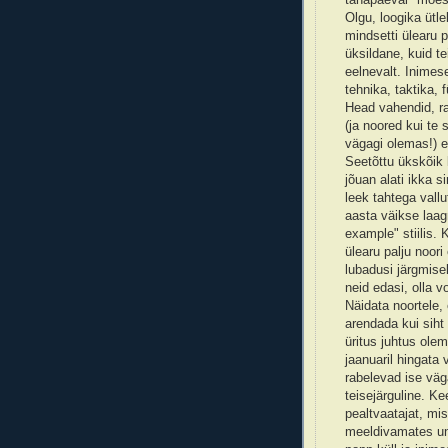
Olgu, loogika ütl
mindsetti ülearu p
üksildane, kuid t
eelnevalt. Inimese
tehnika, taktika, 
Head vahendid, ra
(ja noored kui te 
vägagi olemas!) e
Seetõttu ükskõik 
jõuan alati ikka s
leek tahtega vallu
aasta väikse laagr
example" stiilis.
ülearu palju noor
lubadusi järgmise
neid edasi, olla v
Näidata noortele, 
arendada kui siht
üritus juhtus ole
jaanuaril hingata
rabelevad ise väga
teisejärguline. Ke
pealtvaatajat, mi
meeldivamates un