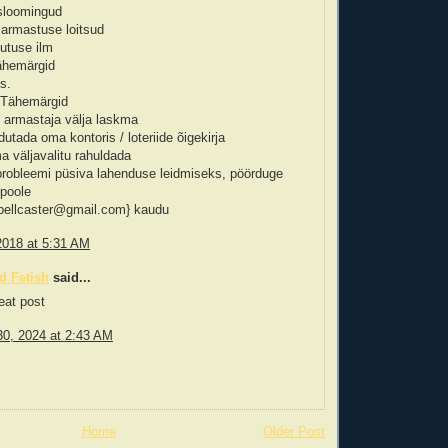
sloomingud
 armastuse loitsud
hutuse ilm
Tähemärgid
ts.
 Tähemärgid
 armastaja välja laskma
dutada oma kontoris / loteriide õigekirja
a väljavalitu rahuldada
 probleemi püsiva lahenduse leidmiseks, pöörduge
 poole
pellcaster@gmail.com} kaudu
2018 at 5:31 AM
ld Fetish
said...
eat post
0, 2024 at 2:43 AM
Home
Older Post