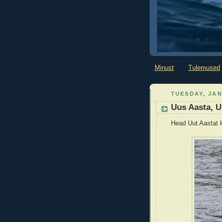
Minust
Tulemused
TUESDAY, JAN
Uus Aasta, U
Head Uut Aastat k