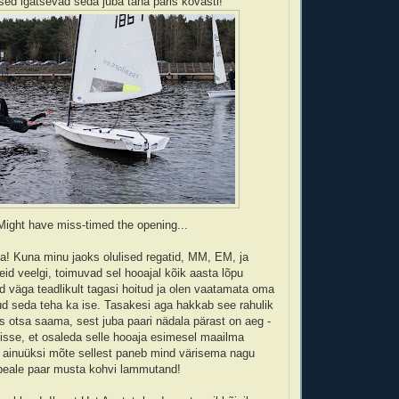
esed igatsevad seda juba täna päris kõvasti!
Might have miss-timed the opening...
a! Kuna minu jaoks olulised regatid, MM, EM, ja
eid veelgi, toimuvad sel hooajal kõik aasta lõpu
nd väga teadlikult tagasi hoitud ja olen vaatamata oma
ud seda teha ka ise. Tasakesi aga hakkab see rahulik
 otsa saama, sest juba paari nädala pärast on aeg -
isse, et osaleda selle hooaja esimesel maailma
a ainuüksi mõte sellest paneb mind värisema nagu
 peale paar musta kohvi lammutand!