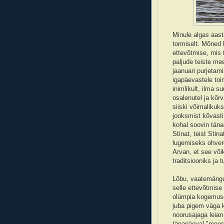
Minule algas aast
tormiselt. Mõned 
ettevõtmise, mis 
paljude teiste me
jaanuari purjetam
igapäevastele toi
inimlikult, ilma su
osalenutel ja kõr
siiski võimalikuks
jooksmist kõvasti
kohal soovin täna
Stinat, teist Stin
lugemiseks ohverda
Arvan, et see või
traditsiooniks ja 
Lõbu, vaatemängul
selle ettevõtmis
olümpia kogemuse
juba pigem väga 
noorusajaga leian 
tänapäeval "moes 