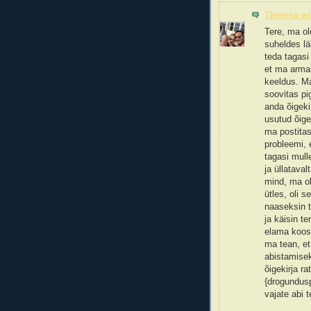
Theresa wi
Tere, ma ol
suheldes lä
teda tagasi 
et ma armas
keeldus. Ma
soovitas pi
anda õigeki
usutud õige
ma postitas 
probleemi, 
tagasi mull
ja üllatava
mind, ma ol
ütles, oli s
naaseksin t
ja käisin t
elama koos.
ma tean, et
abistamisek
õigekirja r
{drogundusp
vajate abi