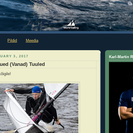
Pildid
Meedia
UARY 3, 2017
Karl-Martin
ued (Vanad) Tuuled
õigile!