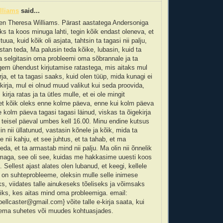
lliams
said...
en Theresa Williams. Pärast aastatega Andersoniga
ks ta koos minuga lahti, tegin kõik endast oleneva, et
tuua, kuid kõik oli asjata, tahtsin ta tagasi nii palju,
tan teda, Ma palusin teda kõike, lubasin, kuid ta
 selgitasin oma probleemi oma sõbrannale ja ta
gem ühendust kirjutamise ratastega, mis aitaks mul
rja, et ta tagasi saaks, kuid olen tüüp, mida kunagi ei
kirja, mul ei olnud muud valikut kui seda proovida,
kirja ratas ja ta ütles mulle, et ei ole mingit
et kõik oleks enne kolme päeva, enne kui kolm päeva
e kolm päeva tagasi tagasi läinud, viskas ta õigekirja
lt teisel päeval umbes kell 16.00. Minu endine kutsus
in nii üllatunud, vastasin kõnele ja kõik, mida ta
ee nii kahju, et see juhtus, et ta tahab, et ma
eda, et ta armastab mind nii palju. Ma olin nii õnnelik
emaga, see oli see, kuidas me hakkasime uuesti koos
 Sellest ajast alates olen lubanud, et keegi, kellele
 on suhteprobleeme, oleksin mulle selle inimese
s, viidates talle ainukeseks tõeliseks ja võimsaks
atiks, kes aitas mind oma probleemiga. email:
ellcaster@gmail.com} võite talle e-kirja saata, kui
 tema suhetes või muudes kohtuasjades.