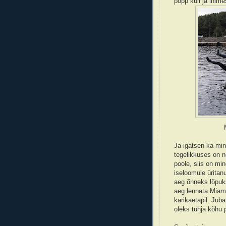
popp küll ja inim
Ja igatsen ka min
tegelikkuses on n
poole, siis on mi
iseloomule üritan
aeg õnneks lõpuks
aeg lennata Miam
karikaetapil. Jub
oleks tühja kõhu