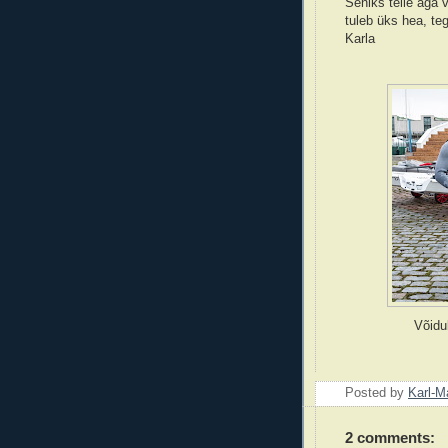
Seniks teile aga v
tuleb üks hea, te
Karla
Võidu
Posted by
Karl-M
2 comments: