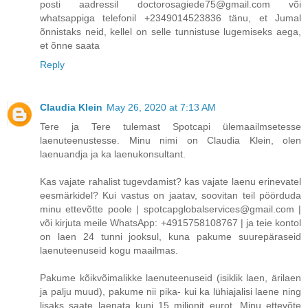
posti aadressil doctorosagiede75@gmail.com või
whatsappiga telefonil +2349014523836 tänu, et Jumal
õnnistaks neid, kellel on selle tunnistuse lugemiseks aega,
et õnne saata
Reply
Claudia Klein
May 26, 2020 at 7:13 AM
Tere ja Tere tulemast Spotcapi ülemaailmsetesse
laenuteenustesse. Minu nimi on Claudia Klein, olen
laenuandja ja ka laenukonsultant.
Kas vajate rahalist tugevdamist? kas vajate laenu erinevatel
eesmärkidel? Kui vastus on jaatav, soovitan teil pöörduda
minu ettevõtte poole | spotcapglobalservices@gmail.com |
või kirjuta meile WhatsApp: +4915758108767 | ja teie kontol
on laen 24 tunni jooksul, kuna pakume suurepäraseid
laenuteenuseid kogu maailmas.
Pakume kõikvõimalikke laenuteenuseid (isiklik laen, ärilaen
ja palju muud), pakume nii pika- kui ka lühiajalisi laene ning
lisaks saate laenata kuni 15 miljonit eurot. Minu ettevõte