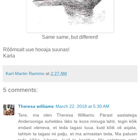
Same same, but different!
Rõõmsalt uue hooaja suunas!
Karla
Karl-Martin Rammo
at
2:27 AM
5 comments:
Theresa williams
March 22, 2018 at 5:30 AM
Tere, ma olen Theresa Williams. Pärast aastatega
Andersoniga suheldes läks ta koos minuga lahti, tegin kõik
endast oleneva, et teda tagasi tuua, kuid kõik oli asjata,
tahtsin ta tagasi nii palju, et ma armastan teda, Ma palusin
teda kõike, lubasin, kuid ta keeldus. Ma selgitasin oma