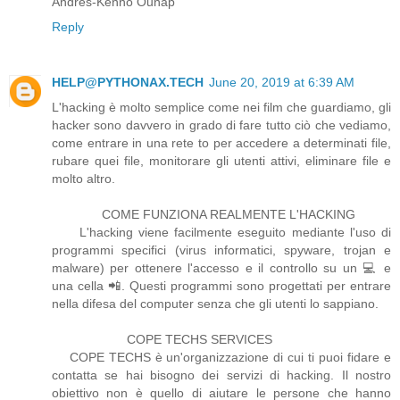
Andres-Kenno Õunap
Reply
HELP@PYTHONAX.TECH
June 20, 2019 at 6:39 AM
L'hacking è molto semplice come nei film che guardiamo, gli
hacker sono davvero in grado di fare tutto ciò che vediamo,
come entrare in una rete to per accedere a determinati file,
rubare quei file, monitorare gli utenti attivi, eliminare file e
molto altro.
COME FUNZIONA REALMENTE L'HACKING
L'hacking viene facilmente eseguito mediante l'uso di
programmi specifici (virus informatici, spyware, trojan e
malware) per ottenere l'accesso e il controllo su un 💻 e
una cella 📲. Questi programmi sono progettati per entrare
nella difesa del computer senza che gli utenti lo sappiano.
COPE TECHS SERVICES
COPE TECHS è un'organizzazione di cui ti puoi fidare e
contatta se hai bisogno dei servizi di hacking. Il nostro
obiettivo non è quello di aiutare le persone che hanno