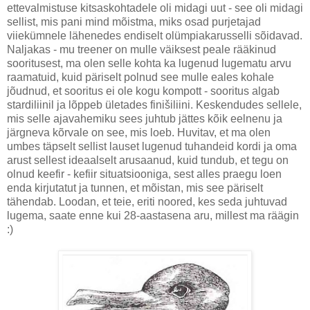
ettevalmistuse kitsaskohtadele oli midagi uut - see oli midagi
sellist, mis pani mind mõistma, miks osad purjetajad
viiekümnele lähenedes endiselt olümpiakarusselli sõidavad.
Naljakas - mu treener on mulle väiksest peale rääkinud
sooritusest, ma olen selle kohta ka lugenud lugematu arvu
raamatuid, kuid päriselt polnud see mulle eales kohale
jõudnud, et sooritus ei ole kogu kompott - sooritus algab
stardiliinil ja lõppeb ületades finišiliini. Keskendudes sellele,
mis selle ajavahemiku sees juhtub jättes kõik eelnenu ja
järgneva kõrvale on see, mis loeb. Huvitav, et ma olen
umbes täpselt sellist lauset lugenud tuhandeid kordi ja oma
arust sellest ideaalselt arusaanud, kuid tundub, et tegu on
olnud keefir - kefiir situatsiooniga, sest alles praegu loen
enda kirjutatut ja tunnen, et mõistan, mis see päriselt
tähendab. Loodan, et teie, eriti noored, kes seda juhtuvad
lugema, saate enne kui 28-aastasena aru, millest ma räägin
:)