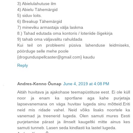
3) Abielulahutuse ilm
4) Abielu Tähemärgid
5) siduv loits.
6) Breakup Tähemärgid
7) mineviku armastaja välja laskma
8.) Tahad edutada oma kontoris / loteriide õigekirja
9) tahab oma väljavalitu rahuldada
Kui teil on probleemi püsiva lahenduse leidmiseks,
pöörduge selle mehe poole
{drogunduspellcaster@gmail.com} kaudu
Reply
Andres-Kenno Õunap
June 4, 2019 at 4:08 PM
Aitäh huvitava ja ajakohase teemapüstituse eest. Ei ole küll
noor ja enam ka sportlane aga kahe purjetaja
lapsevanemana on väga huvitav lugeda sinu mõtteid.Eriti
neid mis ridade vahel. Neid võiks lisaks noortele ka
vanemad ja treenerid lugeda. Olen samuti mures Eesti
purjetamise pärast ja ilmselt kaugeltki mitte ainus kes
samuti tunneb. Lasen seda kindlasti ka lastel lugeda.