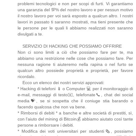
problemi tecnologici e non per scopi di furti. Vi garantiamo
una garanzia del 💯% del nostro lavoro e per nessun motivo
il nostro lavoro per voi sarà esposto a qualcun altro. I nostri
lavori in passato ti saranno mostrati, ma tieni presente che
le persone per le quali li abbiamo realizzati non saranno
divulgati a te.
SERVIZIO DI HACKING CHE POSSIAMO OFFRIRE
Non ci sono limiti a ciò che possiamo fare per te, ma
abbiamo una restrizione nelle cose che possiamo fare. Per
nessuna ragione ti aiuteremo nella rapina o nel furto se
qualcun altro possiede proprietà e proprietà, per favore
ricordalo.
Ecco un elenco dei nostri servizi approvati:
* Hacking di telefoni 📱 o Computer 💻 per il monitoraggio di
e-mail, messaggi di testo✉️, telefonate📞, chat dei social
media💝, se si sospetta che il coniuge stia barando o
facendo qualcosa che non va bene.
* Rimborsi di debiti * a banche e altre società di prestiti, sì,
con l'aiuto del mining di Bitcoin💰 abbiamo aiutato così tante
persone a rimborsare i debiti.
* Modifica dei voti universitari per studenti🗞, possiamo