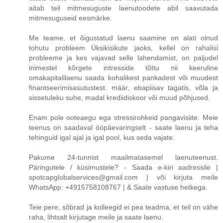
aitab teil mitmesuguste laenutoodete abil saavutada
mitmesuguseid eesmärke.
Me teame, et õigustatud laenu saamine on alati olnud
tohutu probleem Üksikisikute jaoks, kellel on rahalisi
probleeme ja kes vajavad selle lahendamist, on paljudel
inimestel kõrgete intresside tõttu nii keeruline
omakapitalilaenu saada kohalikest pankadest või muudest
finantseerimisasutustest. määr, ebapiisav tagatis, võla ja
sissetuleku suhe, madal krediidiskoor või muud põhjused.
Enam pole ooteaegu ega stressirohkeid pangavisiite. Meie
teenus on saadaval ööpäevaringselt - saate laenu ja teha
tehinguid igal ajal ja igal pool, kus seda vajate.
Pakume 24-tunnist maailmatasemel laenuteenust.
Päringutele / küsimustele? - Saada e-kiri aadressile |
spotcapglobalservices@gmail.com | või kirjuta meile
WhatsApp: +4915758108767 | & Saate vastuse hetkega.
Teie pere, sõbrad ja kolleegid ei pea teadma, et teil on vähe
raha, lihtsalt kirjutage meile ja saate laenu.