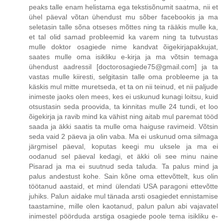
peaks talle enam helistama ega tekstisõnumit saatma, nii et
ühel päeval võtan ühendust mu sõber facebookis ja ma
seletasin talle sõna otseses mõttes ning ta rääkis mulle ka,
et tal olid samad probleemid ka varem ning ta tutvustas
mulle doktor osagiede nime kandvat õigekirjapakkujat,
saates mulle oma isikliku e-kirja ja ma võtsin temaga
ühendust aadressil [doctorosagiede75@gmail.com] ja ta
vastas mulle kiiresti, selgitasin talle oma probleeme ja ta
käskis mul mitte muretseda, et ta on nii teinud, et nii paljude
inimeste jaoks olen mees, kes ei uskunud kunagi loitsu, kuid
otsustasin seda proovida, ta kinnitas mulle 24 tundi, et loo
õigekirja ja ravib mind ka vähist ning aitab mul paremat tööd
saada ja äkki saatis ta mulle oma haiguse ravimeid. Võtsin
seda vaid 2 päeva ja olin vaba. Ma ei uskunud oma silmaga
järgmisel päeval, koputas keegi mu uksele ja ma ei
oodanud sel päeval kedagi, et äkki oli see minu naine
Pisarad ja ma ei suutnud seda taluda. Ta palus mind ja
palus andestust kohe. Sain kõne oma ettevõttelt, kus olin
töötanud aastaid, et mind ülendati USA paragoni ettevõtte
juhiks. Palun aidake mul tänada arsti osagiedet ennistamise
taastamine, mille olen kaotanud, palun palun abi vajavatel
inimestel pöörduda arstiga osagiede poole tema isikliku e-