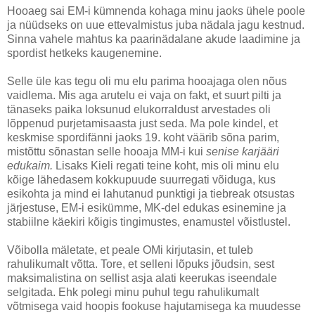
Hooaeg sai EM-i kümnenda kohaga minu jaoks ühele poole
ja nüüdseks on uue ettevalmistus juba nädala jagu kestnud.
Sinna vahele mahtus ka paarinädalane akude laadimine ja
spordist hetkeks kaugenemine.
Selle üle kas tegu oli mu elu parima hooajaga olen nõus
vaidlema. Mis aga arutelu ei vaja on fakt, et suurt pilti ja
tänaseks paika loksunud elukorraldust arvestades oli
lõppenud purjetamisaasta just seda. Ma pole kindel, et
keskmise spordifänni jaoks 19. koht väärib sõna parim,
mistõttu sõnastan selle hooaja MM-i kui
senise karjääri
edukaim.
Lisaks Kieli regati teine koht, mis oli minu elu
kõige lähedasem kokkupuude suurregati võiduga, kus
esikohta ja mind ei lahutanud punktigi ja tiebreak otsustas
järjestuse, EM-i esikümme, MK-del edukas esinemine ja
stabiilne käekiri kõigis tingimustes, enamustel võistlustel.
Võibolla mäletate, et peale OMi kirjutasin, et tuleb
rahulikumalt võtta. Tore, et selleni lõpuks jõudsin, sest
maksimalistina on sellist asja alati keerukas iseendale
selgitada. Ehk polegi minu puhul tegu rahulikumalt
võtmisega vaid hoopis fookuse hajutamisega ka muudesse