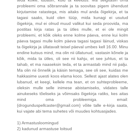
probleemi oma sõbrannale ja ta soovitas pigem ühendust
kirjutamise ratastega, mis aitaks mul anda õigekirja, et ta
tagasi saaks, kuid olen tüüp, mida kunagi ei usutud
õigekirja, mul ei olnud muud valikut kui seda proovida, ma
postitas kirja ratas ja ta ütles mulle, et ei ole mingit
probleemi, et kõik oleks enne kolme päeva, enne kui kolm
päeva tagasi mulle kolm päeva tagasi tagasi läinud, viskas
ta õigekirja ja üllatavalt teisel päeval umbes kell 16.00. Minu
endine kutsus mind, ma olin nii üllatunud, vastasin kõnele ja
kõik, mida ta ütles, oli see nii kahju, et see juhtus, et ta
tahab, et ma naaseksin teda, et ta armastab mind nii palju.
Ma olin nii õnnelik ja käisin temaga, see oli see, kuidas me
hakkasime uuesti koos elama koos. Sellest ajast alates olen
lubanud, et keegi, kellele ma tean, et on suhteprobleeme,
oleksin mulle selle inimese abistamiseks, viidates talle
ainukeseks tõeliseks ja võimsaks õigekirja ratiks, kes aitas
mind oma probleemiga. email:
{drogunduspellcaster@gmail.com} võite talle e-kirja saata,
kui vajate abi tema suhetes või muudes kohtuasjades.
1) Armastusloomingud
2) kadunud armastuse loitsud