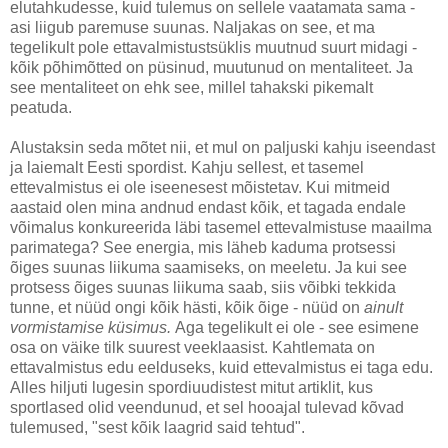
elutahkudesse, kuid tulemus on sellele vaatamata sama -
asi liigub paremuse suunas. Naljakas on see, et ma
tegelikult pole ettavalmistustsüklis muutnud suurt midagi -
kõik põhimõtted on püsinud, muutunud on mentaliteet. Ja
see mentaliteet on ehk see, millel tahakski pikemalt
peatuda.
Alustaksin seda mõtet nii, et mul on paljuski kahju iseendast
ja laiemalt Eesti spordist. Kahju sellest, et tasemel
ettevalmistus ei ole iseenesest mõistetav. Kui mitmeid
aastaid olen mina andnud endast kõik, et tagada endale
võimalus konkureerida läbi tasemel ettevalmistuse maailma
parimatega? See energia, mis läheb kaduma protsessi
õiges suunas liikuma saamiseks, on meeletu. Ja kui see
protsess õiges suunas liikuma saab, siis võibki tekkida
tunne, et nüüd ongi kõik hästi, kõik õige - nüüd on
ainult
vormistamise küsimus.
Aga tegelikult ei ole - see esimene
osa on väike tilk suurest veeklaasist. Kahtlemata on
ettavalmistus edu eelduseks, kuid ettevalmistus ei taga edu.
Alles hiljuti lugesin spordiuudistest mitut artiklit, kus
sportlased olid veendunud, et sel hooajal tulevad kõvad
tulemused, "sest kõik laagrid said tehtud".