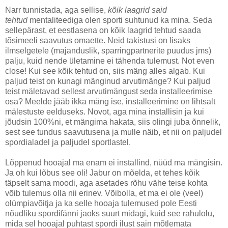
Narr tunnistada, aga sellise,
kõik laagrid said
tehtud
mentaliteediga olen sporti suhtunud ka mina. Seda
sellepärast, et eestlasena on kõik laagrid tehtud saada
tõsimeeli saavutus omaette. Neid takistusi on lisaks
ilmselgetele (majanduslik, sparringpartnerite puudus jms)
palju, kuid nende ületamine ei tähenda tulemust. Not even
close! Kui see kõik tehtud on, siis mäng alles algab. Kui
paljud teist on kunagi mänginud arvutimänge? Kui paljud
teist mäletavad sellest arvutimängust seda installeerimise
osa? Meelde jääb ikka mäng ise, installeerimine on lihtsalt
mälestuste eelduseks. Novot, aga mina installisin ja kui
jõudsin 100%ni, et mängima hakata, siis olingi juba õnnelik,
sest see tundus saavutusena ja mulle näib, et nii on paljudel
spordialadel ja paljudel sportlastel.
Lõppenud hooajal ma enam ei installind, nüüd ma mängisin.
Ja oh kui lõbus see oli! Jabur on mõelda, et tehes kõik
täpselt sama moodi, aga asetades rõhu vähe teise kohta
võib tulemus olla nii erinev. Võibolla, et ma ei ole (veel)
olümpiavõitja ja ka selle hooaja tulemused pole Eesti
nõudliku spordifänni jaoks suurt midagi, kuid see rahulolu,
mida sel hooajal puhtast spordi ilust sain mõtlemata