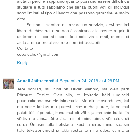
aiutarci perché sappiamo quanto possano essere difficili da
studiare e tutti sappiamo che senza buoni voti gli individui
sono limitati al tipo di lavoro che possono garantire. e molto
altro.
Se non ti sembra di trovare un servizio, devi sentirci
libero di chiederci e se non è contrario alle nostre regole ti
aiuteremo. I contatti sono fatti solo via e-mail, questo ci
aiuta a rimanere al sicuro e non rintracciabili.
Contatto-:
copetechs@gmail.com
Reply
Anneli Jäätteenmäki
September 24, 2019 at 4:29 PM
Tere sõbrad, mu nimi on Hilvar Mennik, ma olen pärit
Pärnust, Eestist. Olen siin, et levitada häid uudiseid
puudustkannatavatele inimestele. Ma olin masenduses, kui
mu naine lahkus mu juurest teise mehe juurde, kuna mul
paluti töö lõpetada, kuna mul oli vähk ja ma sain katki. Ta
võttis mu ainsa tütre ära, nii et minu ainus võimalus oli
surra. Üritasin talle helistada, kuid ta eiras mind, saatsin
talle tekstsõnumeid ja äkki vastas ta ning ütles, et ma ei