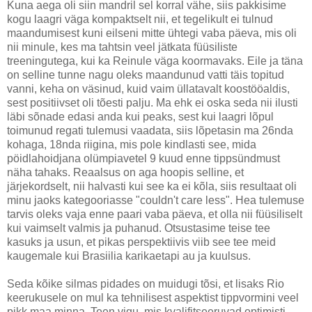
Kuna aega oli siin mandril sel korral vähe, siis pakkisime
kogu laagri väga kompaktselt nii, et tegelikult ei tulnud
maandumisest kuni eilseni mitte ühtegi vaba päeva, mis oli
nii minule, kes ma tahtsin veel jätkata füüsiliste
treeningutega, kui ka Reinule väga koormavaks. Eile ja täna
on selline tunne nagu oleks maandunud vatti täis topitud
vanni, keha on väsinud, kuid vaim üllatavalt koostööaldis,
sest positiivset oli tõesti palju. Ma ehk ei oska seda nii ilusti
läbi sõnade edasi anda kui peaks, sest kui laagri lõpul
toimunud regati tulemusi vaadata, siis lõpetasin ma 26nda
kohaga, 18nda riigina, mis pole kindlasti see, mida
pöidlahoidjana olümpiavetel 9 kuud enne tippsündmust
näha tahaks. Reaalsus on aga hoopis selline, et
järjekordselt, nii halvasti kui see ka ei kõla, siis resultaat oli
minu jaoks kategooriasse "couldn't care less". Hea tulemuse
tarvis oleks vaja enne paari vaba päeva, et olla nii füüsiliselt
kui vaimselt valmis ja puhanud. Otsustasime teise tee
kasuks ja usun, et pikas perspektiivis viib see tee meid
kaugemale kui Brasiilia karikaetapi au ja kuulsus.
Seda kõike silmas pidades on muidugi tõsi, et lisaks Rio
keerukusele on mul ka tehnilisest aspektist tippvormini veel
pikk maa minna. Teen vigu, mis kvalifitseeruvad optimisti