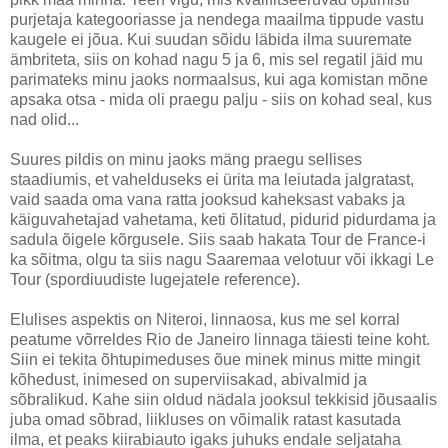
purjetaja kategooriasse ja nendega maailma tippude vastu
kaugele ei jõua. Kui suudan sõidu läbida ilma suuremate
ämbriteta, siis on kohad nagu 5 ja 6, mis sel regatil jäid mu
parimateks minu jaoks normaalsus, kui aga komistan mõne
apsaka otsa - mida oli praegu palju - siis on kohad seal, kus
nad olid...
Suures pildis on minu jaoks mäng praegu sellises
staadiumis, et vahelduseks ei ürita ma leiutada jalgratast,
vaid saada oma vana ratta jooksud kaheksast vabaks ja
käiguvahetajad vahetama, keti õlitatud, pidurid pidurdama ja
sadula õigele kõrgusele. Siis saab hakata Tour de France-i
ka sõitma, olgu ta siis nagu Saaremaa velotuur või ikkagi Le
Tour (spordiuudiste lugejatele reference).
Elulises aspektis on Niteroi, linnaosa, kus me sel korral
peatume võrreldes Rio de Janeiro linnaga täiesti teine koht.
Siin ei tekita õhtupimeduses õue minek minus mitte mingit
kõhedust, inimesed on superviisakad, abivalmid ja
sõbralikud. Kahe siin oldud nädala jooksul tekkisid jõusaalis
juba omad sõbrad, liikluses on võimalik ratast kasutada
ilma, et peaks kiirabiauto igaks juhuks endale seljataha