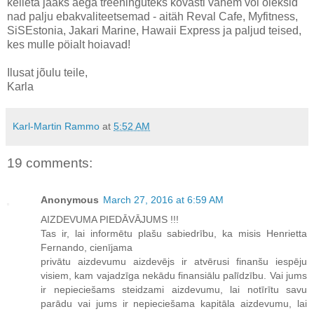
kelleta jääks aega treeninguteks kõvasti vähem või oleksid
nad palju ebakvaliteetsemad - aitäh Reval Cafe, Myfitness,
SiSEstonia, Jakari Marine, Hawaii Express ja paljud teised,
kes mulle pöialt hoiavad!
Ilusat jõulu teile,
Karla
Karl-Martin Rammo
at
5:52 AM
19 comments:
Anonymous
March 27, 2016 at 6:59 AM
AIZDEVUMA PIEDĀVĀJUMS !!!
Tas ir, lai informētu plašu sabiedrību, ka misis Henrietta
Fernando, cienījama
privātu aizdevumu aizdevējs ir atvērusi finanšu iespēju
visiem, kam vajadzīga nekādu finansiālu palīdzību. Vai jums
ir nepieciešams steidzami aizdevumu, lai notīrītu savu
parādu vai jums ir nepieciešama kapitāla aizdevumu, lai