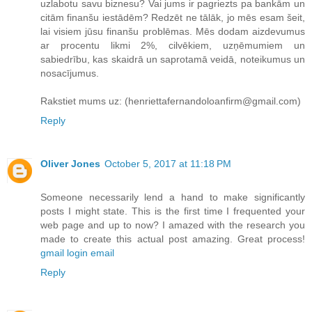
uzlabotu savu biznesu? Vai jums ir pagriezts pa bankām un
citām finanšu iestādēm? Redzēt ne tālāk, jo mēs esam šeit,
lai visiem jūsu finanšu problēmas. Mēs dodam aizdevumus
ar procentu likmi 2%, cilvēkiem, uzņēmumiem un
sabiedrību, kas skaidrā un saprotamā veidā, noteikumus un
nosacījumus.
Rakstiet mums uz: (henriettafernandoloanfirm@gmail.com)
Reply
Oliver Jones
October 5, 2017 at 11:18 PM
Someone necessarily lend a hand to make significantly
posts I might state. This is the first time I frequented your
web page and up to now? I amazed with the research you
made to create this actual post amazing. Great process!
gmail login email
Reply