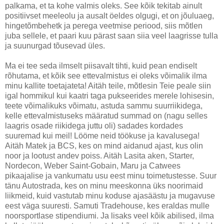
palkama, et ta kohe valmis oleks. See kõik tekitab ainult
positiivset meeleolu ja ausalt öeldes olgugi, et on jõuluaeg,
hingetõmbehetk ja perega veetmise periood, siis mõtlen
juba sellele, et paari kuu pärast saan siia veel laagrisse tulla
ja suunurgad tõusevad üles.
Ma ei tee seda ilmselt piisavalt tihti, kuid pean endiselt
rõhutama, et kõik see ettevalmistus ei oleks võimalik ilma
minu kallite toetajateta! Aitäh teile, mõtlesin Teie peale siin
igal hommikul kui kaatri taga pukseerides merele lohisesin,
teete võimalikuks võimatu, astuda sammu suurriikidega,
kelle ettevalmistuseks määratud summad on (nagu selles
laagris osade riikidega juttu oli) sadades kordades
suuremad kui meil! Lööme neid töökuse ja kavalusega!
Aitäh Matek ja BCS, kes on mind aidanud ajast, kus olin
noor ja lootust andev poiss. Aitäh Lasita aken, Starter,
Nordecon, Weber Saint-Gobain, Maru ja Catwees
pikaajalise ja vankumatu usu eest minu toimetustesse. Suur
tänu Autostrada, kes on minu meeskonna üks noorimaid
liikmeid, kuid vastutab minu koduse ajasäästu ja mugavuse
eest väga suuresti. Samuti Tradehouse, kes eraldas mulle
noorsportlase stipendiumi. Ja lisaks veel kõik abilised, ilma