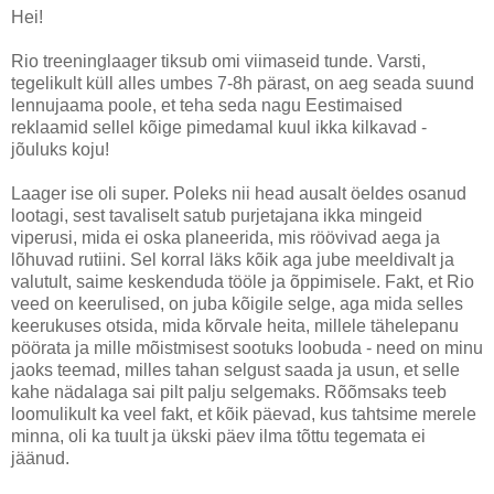
Hei!
Rio treeninglaager tiksub omi viimaseid tunde. Varsti,
tegelikult küll alles umbes 7-8h pärast, on aeg seada suund
lennujaama poole, et teha seda nagu Eestimaised
reklaamid sellel kõige pimedamal kuul ikka kilkavad -
jõuluks koju!
Laager ise oli super. Poleks nii head ausalt öeldes osanud
lootagi, sest tavaliselt satub purjetajana ikka mingeid
viperusi, mida ei oska planeerida, mis röövivad aega ja
lõhuvad rutiini. Sel korral läks kõik aga jube meeldivalt ja
valutult, saime keskenduda tööle ja õppimisele. Fakt, et Rio
veed on keerulised, on juba kõigile selge, aga mida selles
keerukuses otsida, mida kõrvale heita, millele tähelepanu
pöörata ja mille mõistmisest sootuks loobuda - need on minu
jaoks teemad, milles tahan selgust saada ja usun, et selle
kahe nädalaga sai pilt palju selgemaks. Rõõmsaks teeb
loomulikult ka veel fakt, et kõik päevad, kus tahtsime merele
minna, oli ka tuult ja ükski päev ilma tõttu tegemata ei
jäänud.