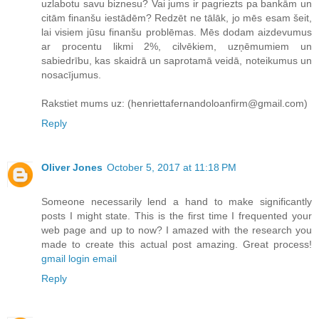
uzlabotu savu biznesu? Vai jums ir pagriezts pa bankām un
citām finanšu iestādēm? Redzēt ne tālāk, jo mēs esam šeit,
lai visiem jūsu finanšu problēmas. Mēs dodam aizdevumus
ar procentu likmi 2%, cilvēkiem, uzņēmumiem un
sabiedrību, kas skaidrā un saprotamā veidā, noteikumus un
nosacījumus.
Rakstiet mums uz: (henriettafernandoloanfirm@gmail.com)
Reply
Oliver Jones
October 5, 2017 at 11:18 PM
Someone necessarily lend a hand to make significantly
posts I might state. This is the first time I frequented your
web page and up to now? I amazed with the research you
made to create this actual post amazing. Great process!
gmail login email
Reply