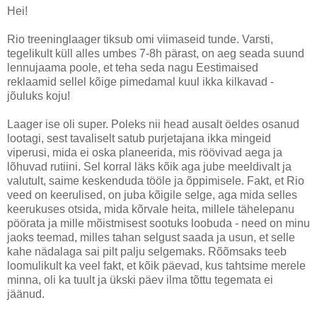
Hei!
Rio treeninglaager tiksub omi viimaseid tunde. Varsti,
tegelikult küll alles umbes 7-8h pärast, on aeg seada suund
lennujaama poole, et teha seda nagu Eestimaised
reklaamid sellel kõige pimedamal kuul ikka kilkavad -
jõuluks koju!
Laager ise oli super. Poleks nii head ausalt öeldes osanud
lootagi, sest tavaliselt satub purjetajana ikka mingeid
viperusi, mida ei oska planeerida, mis röövivad aega ja
lõhuvad rutiini. Sel korral läks kõik aga jube meeldivalt ja
valutult, saime keskenduda tööle ja õppimisele. Fakt, et Rio
veed on keerulised, on juba kõigile selge, aga mida selles
keerukuses otsida, mida kõrvale heita, millele tähelepanu
pöörata ja mille mõistmisest sootuks loobuda - need on minu
jaoks teemad, milles tahan selgust saada ja usun, et selle
kahe nädalaga sai pilt palju selgemaks. Rõõmsaks teeb
loomulikult ka veel fakt, et kõik päevad, kus tahtsime merele
minna, oli ka tuult ja ükski päev ilma tõttu tegemata ei
jäänud.