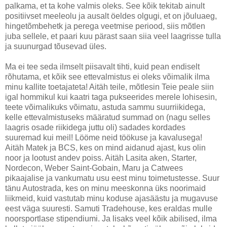
palkama, et ta kohe valmis oleks. See kõik tekitab ainult
positiivset meeleolu ja ausalt öeldes olgugi, et on jõuluaeg,
hingetõmbehetk ja perega veetmise periood, siis mõtlen
juba sellele, et paari kuu pärast saan siia veel laagrisse tulla
ja suunurgad tõusevad üles.
Ma ei tee seda ilmselt piisavalt tihti, kuid pean endiselt
rõhutama, et kõik see ettevalmistus ei oleks võimalik ilma
minu kallite toetajateta! Aitäh teile, mõtlesin Teie peale siin
igal hommikul kui kaatri taga pukseerides merele lohisesin,
teete võimalikuks võimatu, astuda sammu suurriikidega,
kelle ettevalmistuseks määratud summad on (nagu selles
laagris osade riikidega juttu oli) sadades kordades
suuremad kui meil! Lööme neid töökuse ja kavalusega!
Aitäh Matek ja BCS, kes on mind aidanud ajast, kus olin
noor ja lootust andev poiss. Aitäh Lasita aken, Starter,
Nordecon, Weber Saint-Gobain, Maru ja Catwees
pikaajalise ja vankumatu usu eest minu toimetustesse. Suur
tänu Autostrada, kes on minu meeskonna üks noorimaid
liikmeid, kuid vastutab minu koduse ajasäästu ja mugavuse
eest väga suuresti. Samuti Tradehouse, kes eraldas mulle
noorsportlase stipendiumi. Ja lisaks veel kõik abilised, ilma