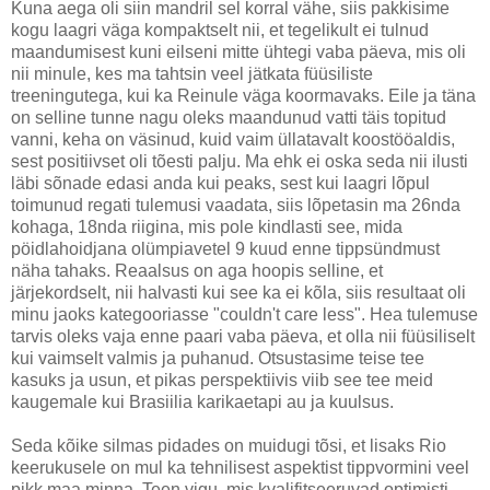
Kuna aega oli siin mandril sel korral vähe, siis pakkisime
kogu laagri väga kompaktselt nii, et tegelikult ei tulnud
maandumisest kuni eilseni mitte ühtegi vaba päeva, mis oli
nii minule, kes ma tahtsin veel jätkata füüsiliste
treeningutega, kui ka Reinule väga koormavaks. Eile ja täna
on selline tunne nagu oleks maandunud vatti täis topitud
vanni, keha on väsinud, kuid vaim üllatavalt koostööaldis,
sest positiivset oli tõesti palju. Ma ehk ei oska seda nii ilusti
läbi sõnade edasi anda kui peaks, sest kui laagri lõpul
toimunud regati tulemusi vaadata, siis lõpetasin ma 26nda
kohaga, 18nda riigina, mis pole kindlasti see, mida
pöidlahoidjana olümpiavetel 9 kuud enne tippsündmust
näha tahaks. Reaalsus on aga hoopis selline, et
järjekordselt, nii halvasti kui see ka ei kõla, siis resultaat oli
minu jaoks kategooriasse "couldn't care less". Hea tulemuse
tarvis oleks vaja enne paari vaba päeva, et olla nii füüsiliselt
kui vaimselt valmis ja puhanud. Otsustasime teise tee
kasuks ja usun, et pikas perspektiivis viib see tee meid
kaugemale kui Brasiilia karikaetapi au ja kuulsus.
Seda kõike silmas pidades on muidugi tõsi, et lisaks Rio
keerukusele on mul ka tehnilisest aspektist tippvormini veel
pikk maa minna. Teen vigu, mis kvalifitseeruvad optimisti