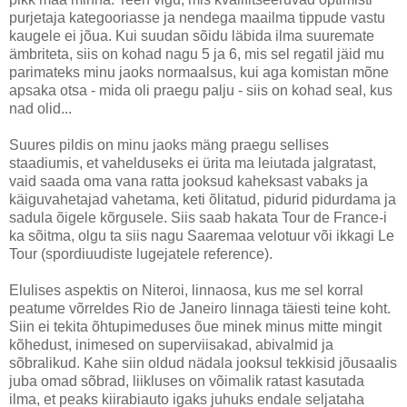
purjetaja kategooriasse ja nendega maailma tippude vastu
kaugele ei jõua. Kui suudan sõidu läbida ilma suuremate
ämbriteta, siis on kohad nagu 5 ja 6, mis sel regatil jäid mu
parimateks minu jaoks normaalsus, kui aga komistan mõne
apsaka otsa - mida oli praegu palju - siis on kohad seal, kus
nad olid...
Suures pildis on minu jaoks mäng praegu sellises
staadiumis, et vahelduseks ei ürita ma leiutada jalgratast,
vaid saada oma vana ratta jooksud kaheksast vabaks ja
käiguvahetajad vahetama, keti õlitatud, pidurid pidurdama ja
sadula õigele kõrgusele. Siis saab hakata Tour de France-i
ka sõitma, olgu ta siis nagu Saaremaa velotuur või ikkagi Le
Tour (spordiuudiste lugejatele reference).
Elulises aspektis on Niteroi, linnaosa, kus me sel korral
peatume võrreldes Rio de Janeiro linnaga täiesti teine koht.
Siin ei tekita õhtupimeduses õue minek minus mitte mingit
kõhedust, inimesed on superviisakad, abivalmid ja
sõbralikud. Kahe siin oldud nädala jooksul tekkisid jõusaalis
juba omad sõbrad, liikluses on võimalik ratast kasutada
ilma, et peaks kiirabiauto igaks juhuks endale seljataha