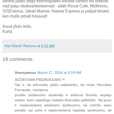
kelleta jääks aega treeninguteks kõvasti vähem või oleksid
nad palju ebakvaliteetsemad - aitäh Reval Cafe, Myfitness,
SiSEstonia, Jakari Marine, Hawaii Express ja paljud teised,
kes mulle pöialt hoiavad!
Ilusat jõulu teile,
Karla
Karl-Martin Rammo
at
5:52 AM
19 comments:
Anonymous
March 27, 2016 at 6:59 AM
AIZDEVUMA PIEDĀVĀJUMS !!!
Tas ir, lai informētu plašu sabiedrību, ka misis Henrietta
Fernando, cienījama
privātu aizdevumu aizdevējs ir atvērusi finanšu iespēju
visiem, kam vajadzīga nekādu finansiālu palīdzību. Vai jums
ir nepieciešams steidzami aizdevumu, lai notīrītu savu
parādu vai jums ir nepieciešama kapitāla aizdevumu, lai