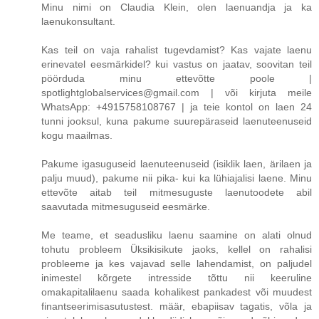
Minu nimi on Claudia Klein, olen laenuandja ja ka
laenukonsultant.
Kas teil on vaja rahalist tugevdamist? Kas vajate laenu
erinevatel eesmärkidel? kui vastus on jaatav, soovitan teil
pöörduda minu ettevõtte poole |
spotlightglobalservices@gmail.com | või kirjuta meile
WhatsApp: +4915758108767 | ja teie kontol on laen 24
tunni jooksul, kuna pakume suurepäraseid laenuteenuseid
kogu maailmas.
Pakume igasuguseid laenuteenuseid (isiklik laen, ärilaen ja
palju muud), pakume nii pika- kui ka lühiajalisi laene. Minu
ettevõte aitab teil mitmesuguste laenutoodete abil
saavutada mitmesuguseid eesmärke.
Me teame, et seadusliku laenu saamine on alati olnud
tohutu probleem Üksikisikute jaoks, kellel on rahalisi
probleeme ja kes vajavad selle lahendamist, on paljudel
inimestel kõrgete intresside tõttu nii keeruline
omakapitalilaenu saada kohalikest pankadest või muudest
finantseerimisasutustest. määr, ebapiisav tagatis, võla ja