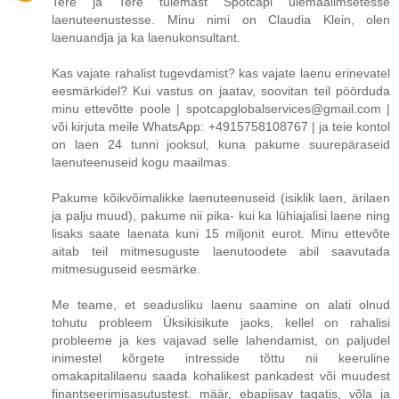
Tere ja Tere tulemast Spotcapi ülemaailmsetesse
laenuteenustesse. Minu nimi on Claudia Klein, olen
laenuandja ja ka laenukonsultant.
Kas vajate rahalist tugevdamist? kas vajate laenu erinevatel
eesmärkidel? Kui vastus on jaatav, soovitan teil pöörduda
minu ettevõtte poole | spotcapglobalservices@gmail.com |
või kirjuta meile WhatsApp: +4915758108767 | ja teie kontol
on laen 24 tunni jooksul, kuna pakume suurepäraseid
laenuteenuseid kogu maailmas.
Pakume kõikvõimalikke laenuteenuseid (isiklik laen, ärilaen
ja palju muud), pakume nii pika- kui ka lühiajalisi laene ning
lisaks saate laenata kuni 15 miljonit eurot. Minu ettevõte
aitab teil mitmesuguste laenutoodete abil saavutada
mitmesuguseid eesmärke.
Me teame, et seadusliku laenu saamine on alati olnud
tohutu probleem Üksikisikute jaoks, kellel on rahalisi
probleeme ja kes vajavad selle lahendamist, on paljudel
inimestel kõrgete intresside tõttu nii keeruline
omakapitalilaenu saada kohalikest pankadest või muudest
finantseerimisasutustest. määr, ebapiisav tagatis, võla ja