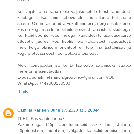
Kui vajate oma rahalistele väljakutsetele tõesti lahendust,
kirjutage lihtsalt minu ettevõttele, me aitame teil laenu
saada. Oleme aidanud arvukalt inimesi ja organisatsioone,
kes on kogu maailmas silmitsi seisnud rahaliste raskustega.
Kui kandideerite koos meiega, kandideerite usaldusväärse
ettevõtte juures, kes hoolib teie rahalistest vajadustest,
meie kõige olulisem prioriteet on teie finantsstabiilsus ja
kogu protsessi eest hoolitsetakse teie eest.
Meie laenupakkumise kohta lisateabe saamiseks saatke
meile oma laenutaotlus:
E-post: sunshinefinancialgroupinc@gmail.com VÕI;
WhatsApp: +447903159998
Reply
Camilla Karlsen
June 17, 2020 at 3:26 AM
TERE; Kas vajate laenu?
Pakume igat tüüpi laenuteenuseid: isiklik laen, ärilaen,
hüpoteeklaen, autolaen, võlgade konsolideerimise laen,