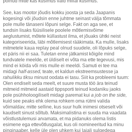
polnud mitte kas küsimus vaid millal küsimus.
See, kas mootor jõudis kokku joosta ja seda Jaapanis
kogesingi või jõudsin enne juhtme seinast välja tõmmata
pole mulle tänaseni lõpuni selge. Fakt on aga see, et
tundsin lisaks füüsilisele poolele mõtlemisvõime
aeglustumist, mõtete küllastust ilma, et jõuaks ühtki neist
kategoriseerida, läbi mõtlemisest rääkimata. Ka mulle, lisaks
mitmetele kaua replay peal olnud suudele, oli lõpuks selge,
et päris nii ei saa. Tuletan enne jätkamist kõigile mind
tundvatele meelde, et üldiselt ei võta ma ette tegevusi, mis
mind ei köida või mis mulle ei meeldi. Samuti ei tee ma
midagi
half-assed,
teate, et kaldun ekstreemsustesse ja
rahulikku tiksu
minust oodata ei tasu. Siit ka probleemi tuum:
Olen endiselt seda meelt, et suure musta töö ära teinud
mitmeid mitmeid aastaid tippsporti teinud kodaniku jaoks
pole psühholoogiliselt midagi paremat kui
a job on the side,
kuid see peaks ehk olema rohkem oma rütmi valida
võimaldav, mitte selline, kus suur hulk inimesi otseselt või
kaudselt sinust sõltub. Maksimalistina ei suuda ma vaadata
võistlustulemusi arvamata, et ma pidanuks olema listis
esimene ega ettevõtlusgalat, kus oli nomineeritud ka minu
pinginaaber, kelle üle olen uhkem kui laiali sulgedega