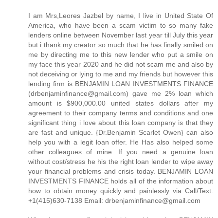
I am Mrs,Leores Jazbel by name, I live in United State Of
America, who have been a scam victim to so many fake
lenders online between November last year till July this year
but i thank my creator so much that he has finally smiled on
me by directing me to this new lender who put a smile on
my face this year 2020 and he did not scam me and also by
not deceiving or lying to me and my friends but however this
lending firm is BENJAMIN LOAN INVESTMENTS FINANCE
(drbenjaminfinance@gmail.com) gave me 2% loan which
amount is $900,000.00 united states dollars after my
agreement to their company terms and conditions and one
significant thing i love about this loan company is that they
are fast and unique. {Dr.Benjamin Scarlet Owen} can also
help you with a legit loan offer. He Has also helped some
other colleagues of mine. If you need a genuine loan
without cost/stress he his the right loan lender to wipe away
your financial problems and crisis today. BENJAMIN LOAN
INVESTMENTS FINANCE holds all of the information about
how to obtain money quickly and painlessly via Call/Text:
+1(415)630-7138 Email: drbenjaminfinance@gmail.com