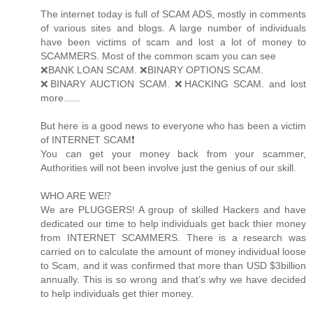
The internet today is full of SCAM ADS, mostly in comments
of various sites and blogs. A large number of individuals
have been victims of scam and lost a lot of money to
SCAMMERS. Most of the common scam you can see
❌BANK LOAN SCAM. ❌BINARY OPTIONS SCAM.
❌BINARY AUCTION SCAM. ❌HACKING SCAM. and lost
more......
But here is a good news to everyone who has been a victim
of INTERNET SCAM❗️
You can get your money back from your scammer,
Authorities will not been involve just the genius of our skill.
WHO ARE WE⁉️
We are PLUGGERS! A group of skilled Hackers and have
dedicated our time to help individuals get back thier money
from INTERNET SCAMMERS. There is a research was
carried on to calculate the amount of money individual loose
to Scam, and it was confirmed that more than USD $3billion
annually. This is so wrong and that’s why we have decided
to help individuals get thier money.