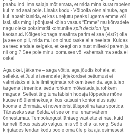
paabulind ilma salaja mõtlemata, et mida mina kurat rabelen
kui mind seal pole. Lisaks kodu - Võibolla olen ainuke, aga
kui lapselt küsida, et kas unejuttu peaks lugema emme või
issi, siis mingil põhjusel kõlab vastus “Emme” mu kõrvadele
nagu oleks poksimatši kohtunike
split decision´iga
kaotanud. Kõiges korraga maailma parim ei saa (vist?) olla
ja see on pill, mida mul on olnud raske alla neelata. Kuidas
sa teed endale selgeks, et keegi on sinust milleski parem ja
nii ongi? See pole minu loomuses või vähemalt ma seda ei
oska!
Aga okei, jätkame – aega võttis, aga jõudis kohale, et
selleks, et Juulis iseendale järjekordset pettumust ei
valmistaks ei tule ilmtingimata rohkem treenida, aga tuleb
targemalt treenida, seda rohkem mõtestada ja rohkem
magada! Sellest tingituna läbisin hooaja lõppedes mõne
kuuse nö üleminekuaja, kus katsusin kontorielus asju
koomale tõmmata, et novembrist täisprofina taas sportida.
Tänaseks saan öelda, et see on mul enamvähem
õnnestumas. Tempolangust lähiaeg vast ette ei näe, kuid
tunneli lõpus paistab valgus, mis võib olla ka rong. Seda
kirjutades lendan kodu poole oma üle pika aja esimesest