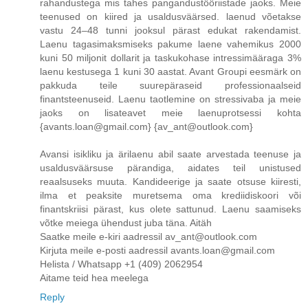
rahandustega mis tahes pangandustööriistade jaoks. Meie
teenused on kiired ja usaldusväärsed. laenud võetakse
vastu 24–48 tunni jooksul pärast edukat rakendamist.
Laenu tagasimaksmiseks pakume laene vahemikus 2000
kuni 50 miljonit dollarit ja taskukohase intressimääraga 3%
laenu kestusega 1 kuni 30 aastat. Avant Groupi eesmärk on
pakkuda teile suurepäraseid professionaalseid
finantsteenuseid. Laenu taotlemine on stressivaba ja meie
jaoks on lisateavet meie laenuprotsessi kohta
{avants.loan@gmail.com} {av_ant@outlook.com}
Avansi isikliku ja ärilaenu abil saate arvestada teenuse ja
usaldusväärsuse pärandiga, aidates teil unistused
reaalsuseks muuta. Kandideerige ja saate otsuse kiiresti,
ilma et peaksite muretsema oma krediidiskoori või
finantskriisi pärast, kus olete sattunud. Laenu saamiseks
võtke meiega ühendust juba täna. Aitäh
Saatke meile e-kiri aadressil av_ant@outlook.com
Kirjuta meile e-posti aadressil avants.loan@gmail.com
Helista / Whatsapp +1 (409) 2062954
Aitame teid hea meelega
Reply