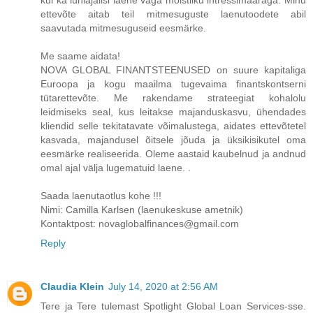
ettevõte aitab teil mitmesuguste laenutoodete abil
saavutada mitmesuguseid eesmärke.
Me saame aidata!
NOVA GLOBAL FINANTSTEENUSED on suure kapitaliga
Euroopa ja kogu maailma tugevaima finantskontserni
tütarettevõte. Me rakendame strateegiat kohalolu
leidmiseks seal, kus leitakse majanduskasvu, ühendades
kliendid selle tekitatavate võimalustega, aidates ettevõtetel
kasvada, majandusel õitsele jõuda ja üksikisikutel oma
eesmärke realiseerida. Oleme aastaid kaubelnud ja andnud
omal ajal välja lugematuid laene. .
Saada laenutaotlus kohe !!!
Nimi: Camilla Karlsen (laenukeskuse ametnik)
Kontaktpost: novaglobalfinances@gmail.com
Reply
Claudia Klein
July 14, 2020 at 2:56 AM
Tere ja Tere tulemast Spotlight Global Loan Services-sse.