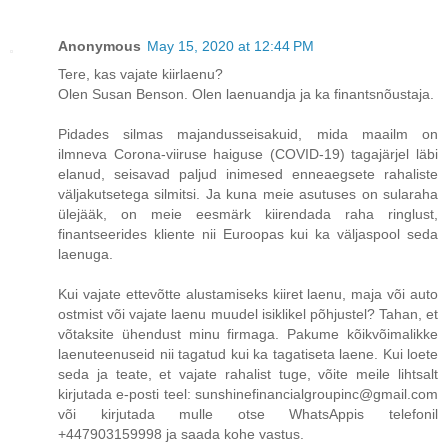
Anonymous
May 15, 2020 at 12:44 PM
Tere, kas vajate kiirlaenu?
Olen Susan Benson. Olen laenuandja ja ka finantsnõustaja.
Pidades silmas majandusseisakuid, mida maailm on
ilmneva Corona-viiruse haiguse (COVID-19) tagajärjel läbi
elanud, seisavad paljud inimesed enneaegsete rahaliste
väljakutsetega silmitsi. Ja kuna meie asutuses on sularaha
ülejääk, on meie eesmärk kiirendada raha ringlust,
finantseerides kliente nii Euroopas kui ka väljaspool seda
laenuga.
Kui vajate ettevõtte alustamiseks kiiret laenu, maja või auto
ostmist või vajate laenu muudel isiklikel põhjustel? Tahan, et
võtaksite ühendust minu firmaga. Pakume kõikvõimalikke
laenuteenuseid nii tagatud kui ka tagatiseta laene. Kui loete
seda ja teate, et vajate rahalist tuge, võite meile lihtsalt
kirjutada e-posti teel: sunshinefinancialgroupinc@gmail.com
või kirjutada mulle otse WhatsAppis telefonil
+447903159998 ja saada kohe vastus.