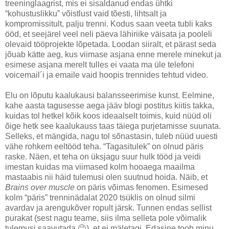
treeninglaagrist, mis ei sisaldanud endas ühtki
“kohustuslikku” võistlust vaid tõesti, lihtsalt ja
kompromissitult, palju trenni. Kodus saan veeta tubli kaks
ööd, et seejärel veel neli päeva lähiriike väisata ja pooleli
olevaid tööprojekte lõpetada. Loodan siiralt, et pärast seda
jõuab kätte aeg, kus viimase asjana enne merele minekut ja
esimese asjana merelt tulles ei vaata ma üle telefoni
voicemail´i ja emaile vaid hoopis trennides tehtud video.
Elu on lõputu kaalukausi balansseerimise kunst. Eelmine,
kahe aasta tagusesse aega jääv blogi postitus kiitis takka,
kuidas tol hetkel kõik koos ideaalselt toimis, kuid nüüd oli
õige hetk see kaalukauss taas täiega purjetamisse suunata.
Selleks, et mängida, nagu tol sõnastasin, tuleb nüüd uuesti
vähe rohkem eeltööd teha. “Tagasitulek” on olnud päris
raske. Näen, et teha on üksjagu suur hulk tööd ja veidi
imestan kuidas ma viimased kolm hooaega maailma
mastaabis nii häid tulemusi olen suutnud hoida. Näib, et
Brains over muscle
on päris võimas fenomen. Esimesed
kolm “päris” trenninädalat 2020 tsüklis on olnud silmi
avardav ja arengukõver ropult järsk. Tunnen endas sellist
purakat (sest nagu teame, siis ilma selleta pole võimalik
tulemusi saavutada
😉
), et ei mäletagi. Edasine toob minu