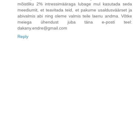
mõistliku 2% intressimääraga lubage mul kasutada seda
meediumit, et teavitada teid, et pakume usaldusväärset ja
abivalmis abi ning oleme valmis teile laenu andma. Võtke
meiega ühendust juba täna e-posti teel:
dakany.endre@gmail.com
Reply