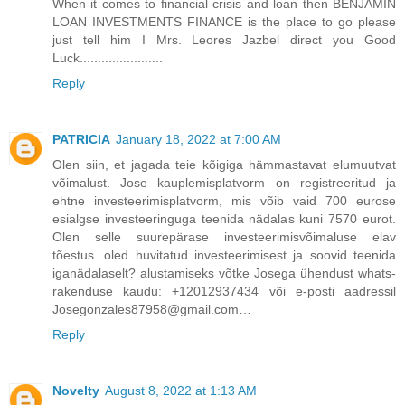
When it comes to financial crisis and loan then BENJAMIN
LOAN INVESTMENTS FINANCE is the place to go please
just tell him I Mrs. Leores Jazbel direct you Good
Luck.......................
Reply
PATRICIA
January 18, 2022 at 7:00 AM
Olen siin, et jagada teie kõigiga hämmastavat elumuutvat
võimalust. Jose kauplemisplatvorm on registreeritud ja
ehtne investeerimisplatvorm, mis võib vaid 700 eurose
esialgse investeeringuga teenida nädalas kuni 7570 eurot.
Olen selle suurepärase investeerimisvõimaluse elav
tõestus. oled huvitatud investeerimisest ja soovid teenida
iganädalaselt? alustamiseks võtke Josega ühendust whats-
rakenduse kaudu: +12012937434 või e-posti aadressil
Josegonzales87958@gmail.com…
Reply
Novelty
August 8, 2022 at 1:13 AM