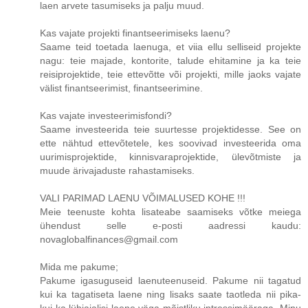
laen arvete tasumiseks ja palju muud.
Kas vajate projekti finantseerimiseks laenu?
Saame teid toetada laenuga, et viia ellu selliseid projekte
nagu: teie majade, kontorite, talude ehitamine ja ka teie
reisiprojektide, teie ettevõtte või projekti, mille jaoks vajate
välist finantseerimist, finantseerimine.
Kas vajate investeerimisfondi?
Saame investeerida teie suurtesse projektidesse. See on
ette nähtud ettevõtetele, kes soovivad investeerida oma
uurimisprojektide, kinnisvaraprojektide, ülevõtmiste ja
muude ärivajaduste rahastamiseks.
VALI PARIMAD LAENU VÕIMALUSED KOHE !!!
Meie teenuste kohta lisateabe saamiseks võtke meiega
ühendust selle e-posti aadressi kaudu:
novaglobalfinances@gmail.com
Mida me pakume;
Pakume igasuguseid laenuteenuseid. Pakume nii tagatud
kui ka tagatiseta laene ning lisaks saate taotleda nii pika-
kui ka lühiajalisi laene väga mõistliku intressimääraga. Minu