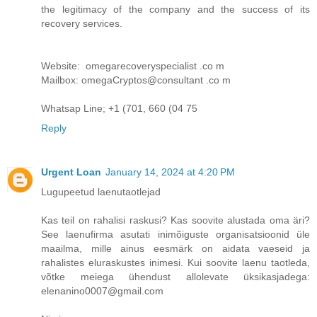
the legitimacy of the company and the success of its
recovery services.
Website: omegarecoveryspecialist .co m
Mailbox: omegaCryptos@consultant .co m
Whatsap Line; +1 (701, 660 (04 75
Reply
Urgent Loan
January 14, 2024 at 4:20 PM
Lugupeetud laenutaotlejad
Kas teil on rahalisi raskusi? Kas soovite alustada oma äri?
See laenufirma asutati inimõiguste organisatsioonid üle
maailma, mille ainus eesmärk on aidata vaeseid ja
rahalistes eluraskustes inimesi. Kui soovite laenu taotleda,
võtke meiega ühendust allolevate üksikasjadega:
elenanino0007@gmail.com