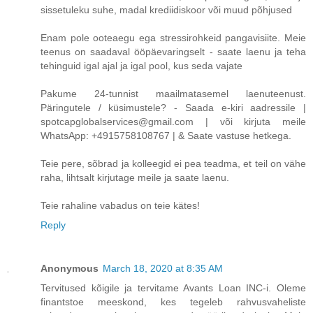
sissetuleku suhe, madal krediidiskoor või muud põhjused
Enam pole ooteaegu ega stressirohkeid pangavisiite. Meie
teenus on saadaval ööpäevaringselt - saate laenu ja teha
tehinguid igal ajal ja igal pool, kus seda vajate
Pakume 24-tunnist maailmatasemel laenuteenust.
Päringutele / küsimustele? - Saada e-kiri aadressile |
spotcapglobalservices@gmail.com | või kirjuta meile
WhatsApp: +4915758108767 | & Saate vastuse hetkega.
Teie pere, sõbrad ja kolleegid ei pea teadma, et teil on vähe
raha, lihtsalt kirjutage meile ja saate laenu.
Teie rahaline vabadus on teie kätes!
Reply
Anonymous
March 18, 2020 at 8:35 AM
Tervitused kõigile ja tervitame Avants Loan INC-i. Oleme
finantstoe meeskond, kes tegeleb rahvusvaheliste