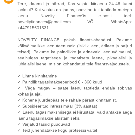
Tere, daamid ja härrad; Kas vajate kiirlaenu 24-48 tunni
jooksul? Kui vastus on jaatav, soovitan teil taotleda meiega
laenu Novelty Finance'is e-posti teel:
noveltyfinances@gmail.com VÕI WhatsApp:
+447915601531
NOVELTY FINANCE pakub finantslahendusi. Pakume
kõikvõimalikke laenuteenuseid (isiklik laen, ärilaen ja paljud
teised). Pakume ka paindlikke ja erinevaid laenuvõimalusi,
sealhulgas tagatisega ja tagatiseta laene, pikaajalisi ja
lühiajalisi laene, mis on kohandatud teie finantsvajadustele.
✓ Lihtne kinnitamine
✓ Paindlik tagasimakseperiood 6 - 360 kuud
✓ Väga mugav – saate laenu taotleda endale sobivas
kohas ja ajal.
✓ Kohene juurdepääs teie rahale pärast kinnitamist.
✓ Subsideeritud intressimäär (3% aastas)
✓ Laenu tagasimaksmisega ei kiirustata, vaid antakse aega
laenu tagasimakse alustamiseks.
✓ Varjatud tasud puuduvad
✓ Teid juhendatakse kogu protsessi vältel