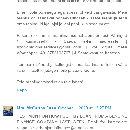
sissetuleku suhe, madal krediidiskoor või muud põhjused.
Enam pole ooteaegu ega stressirohkeid pangavisiite. Meie
teenus on saadaval ööpäevaringselt - saate laenu ja teha
oma tehinguid igal ajal ja igal pool, kus seda vajate.
Pakume 24-tunnist maailmatasemel laenuteenust. Päringud
/ küsimused? - Saada e-kiri aadressile |
spotlightglobalservices@gmail.com | või kirjuta meile
WhatsApp: +4915758108767 | & Saate vastuse hetkega.
Teie pere, sõbrad ja kolleegid ei pea teadma, et teil on vähe
raha, lihtsalt kirjutage meile ja saate laenu.
Teie rahaline vabadus on teie kätes!
Reply
Mrs. McCarthy Juan
October 1, 2020 at 12:25 PM
TESTIMONY ON HOW I GOT MY LOAN FROM A GENUINE
FINANCE COMPANY LAST WEEK. Email for immediate
response: drbenjaminfinance@gmail.com