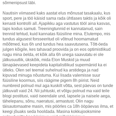
sõrmenipsust läbi.
Nautisin viimased kaks aastat elus mõnusat tasakaalu, kus
sport, pere ja töö käisid sama rada ühtlases taktis ja kõik oli
kenasti kontrolli all. Ajapikku aga vastutus tööl aina kasvas,
laps kodus samuti. Treeningtunnid ei kannatanud, sain
trennid tehtud, kuid kannatas füüsiline mina. Elutempo, mis
tundus algusest forsseeritud oli võtnud hoomamatud
mõõtmed, kus 6h und tundus hea saavutusena. Tõtt-öeda
julgen kõigile, kes tahavad proovida ja on eos optimistlikud
nagu mina öelda, et kõik alla 6h unega saavutatu ei ole
jätkusuutlik, ükskõik, mida Elon Muskid ja muud
tänapäevased keepideta kapitalistlikud supermänid ka ei
ütleks. Olen sel teemal suhelnud ka arstidega ja nad
kipuvad minuga nõustuma. Kui lisada valemisse suur
füüsiline koormus, siis räägime pigem 8h piirist. Neid
numbreid polnud mul aga kuskilt võtta, sest päevas on tunde
jätkuvalt vaid 24. Nii juhtuski, et võlgu polnud ma vaid teile
blogi postitusi, vaid iseendale und, lapsele ja naisele aega,
tähelepanu, sõnu, naeratusi, armastust. Olin nagu
täisautomaatne masin, mis pöörles ca 18h ööpäevas ilma, et
keegi jõuaks seda hooldada. Masina kokkujooksmine