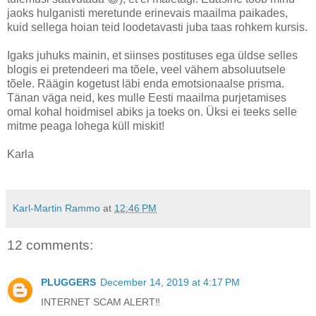
jaoks hulganisti meretunde erinevais maailma paikades,
kuid sellega hoian teid loodetavasti juba taas rohkem kursis.
Igaks juhuks mainin, et siinses postituses ega üldse selles
blogis ei pretendeeri ma tõele, veel vähem absoluutsele
tõele. Räägin kogetust läbi enda emotsionaalse prisma.
Tänan väga neid, kes mulle Eesti maailma purjetamises
omal kohal hoidmisel abiks ja toeks on. Üksi ei teeks selle
mitme peaga lohega küll miskit!
Karla
Karl-Martin Rammo
at
12:46 PM
12 comments:
PLUGGERS
December 14, 2019 at 4:17 PM
INTERNET SCAM ALERT‼️