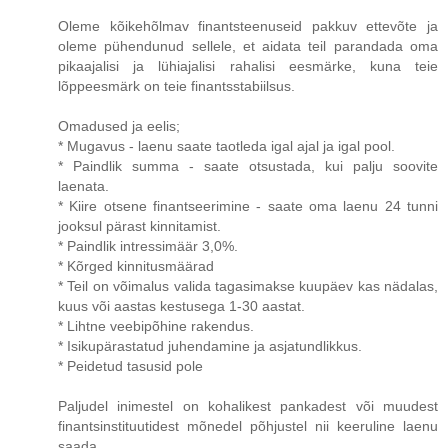
Oleme kõikehõlmav finantsteenuseid pakkuv ettevõte ja
oleme pühendunud sellele, et aidata teil parandada oma
pikaajalisi ja lühiajalisi rahalisi eesmärke, kuna teie
lõppeesmärk on teie finantsstabiilsus.
Omadused ja eelis;
* Mugavus - laenu saate taotleda igal ajal ja igal pool.
* Paindlik summa - saate otsustada, kui palju soovite
laenata.
* Kiire otsene finantseerimine - saate oma laenu 24 tunni
jooksul pärast kinnitamist.
* Paindlik intressimäär 3,0%.
* Kõrged kinnitusmäärad
* Teil on võimalus valida tagasimakse kuupäev kas nädalas,
kuus või aastas kestusega 1-30 aastat.
* Lihtne veebipõhine rakendus.
* Isikupärastatud juhendamine ja asjatundlikkus.
* Peidetud tasusid pole
Paljudel inimestel on kohalikest pankadest või muudest
finantsinstituutidest mõnedel põhjustel nii keeruline laenu
saada.