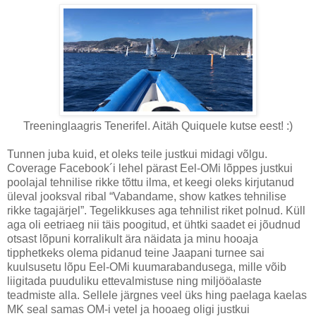
Treeninglaagris Tenerifel. Aitäh Quiquele kutse eest! :)
Tunnen juba kuid, et oleks teile justkui midagi võlgu.
Coverage Facebook´i lehel pärast Eel-OMi lõppes justkui
poolajal tehnilise rikke tõttu ilma, et keegi oleks kirjutanud
üleval jooksval ribal “Vabandame, show katkes tehnilise
rikke tagajärjel”. Tegelikkuses aga tehnilist riket polnud. Küll
aga oli eetriaeg nii täis poogitud, et ühtki saadet ei jõudnud
otsast lõpuni korralikult ära näidata ja minu hooaja
tipphetkeks olema pidanud teine Jaapani turnee sai
kuulsusetu lõpu Eel-OMi kuumarabandusega, mille võib
liigitada puuduliku ettevalmistuse ning miljööalaste
teadmiste alla. Sellele järgnes veel üks hing paelaga kaelas
MK seal samas OM-i vetel ja hooaeg oligi justkui