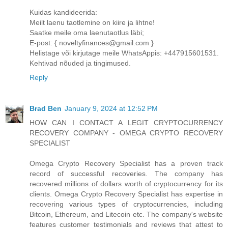
Kuidas kandideerida:
Meilt laenu taotlemine on kiire ja lihtne!
Saatke meile oma laenutaotlus läbi;
E-post: { noveltyfinances@gmail.com }
Helistage või kirjutage meile WhatsAppis: +447915601531.
Kehtivad nõuded ja tingimused.
Reply
Brad Ben
January 9, 2024 at 12:52 PM
HOW CAN I CONTACT A LEGIT CRYPTOCURRENCY
RECOVERY COMPANY - OMEGA CRYPTO RECOVERY
SPECIALIST
Omega Crypto Recovery Specialist has a proven track
record of successful recoveries. The company has
recovered millions of dollars worth of cryptocurrency for its
clients. Omega Crypto Recovery Specialist has expertise in
recovering various types of cryptocurrencies, including
Bitcoin, Ethereum, and Litecoin etc. The company's website
features customer testimonials and reviews that attest to