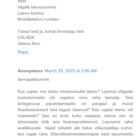
Nimi:
Vajalik laenusumma:
Laenu kestus:
Mobiiltelefoni number:
Tänan teid ja Jumal õnnistagu teid
USLADA
Jelena Nino
Reply
Anonymous
March 20, 2025 at 3:56 AM
laenupakkumine.
Kas vajate mis tahes kiireloomulist laenu? Laenud võlgade
kustutamiseks või vajadus oma raha laenata. Teie
äritegevuse parandamiseks on pangad ja muud
finantsasutused teid tagasi lükanud? Kas vajate laenu või
hüpoteeki? See on koht, kuhu vaadata, oleme siin, et
lahendada kõik teie finantsprobleemid. Laename raha
avalikkusele. Vajad rahalist abi halva võlausaldaja puhul,
kes vajab raha. Ettevõtlusinvesteeringute eest tasumiseks