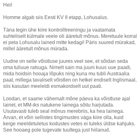
Hei!
Homme algab siis Eesti KV II etapp, Lohusalus.
Täna tegin ühe kiire kontrolltreeningu ja vaatamata
suhteliselt külmale veele oli ääretult mõnus. Meretuule korral
ei peta Lohusalu lained mitte kedagi! Päris suured mürakad,
millel ääretult mõnus mürada.
Uudne on selle võistluse juures veel see, et sõidan seda
oma tuliuue ratsuga. Nimelt sain ma juuni kuus uue paadi,
mida hoidsin hooaja lõpuks ning kuna mu tubli Austraalia
paat, millega tavaliselt võistlen on hetkel endiselt Inglismaal,
siis kasutan meeleldi esmakordselt uut paati.
Loodan, et saame vähemalt mõne päeva ka võistluse ajal
lainet, et MM-iks natukene lainega sõitu harjutada.
Usutavasti tuleb seal mõnus merebriis, ka hea lainega.
Arvan, et võin sellistes tingimustes väga kiire olla, kuid
kerge meeldetuletus kodustes vetes ei tuleks üldse kahjuks.
See hooaeg pole tugevate tuultega just hiilanud.