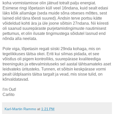
koha vormistamisse olin jätnud totralt palju energiat.
Esimese ringi lõpetasin küll veel 16ndana, kuid sealt edasi
läks kõik allamäge (seda muide sõna otseses mõttes, sest
lained olid täna tõesti suured). Andsin terve portsu kätte
võideldud kohti ära ja üle joone sõitsin 27ndana. Nii kiiresti
oli saanud suurepäraste purjetamistingimuste nautimisest
pettumus, et olin ilusate tingimustega sõidutel lasnud end
nõnda alla neelata.
Pole viga, lõpetasin regati siiski 29nda kohaga, mis on
tegelikkuses täitsa okei. Eriti kui silmas pidada, et see
võistlus oli pigem kontrolliks, suurepärase kvaliteediga
treeninguks ja ettevalmistuseks sel aastal tähtsamateks aset
leidvateks üritusteks. Tunnen, et sõitsin keskpärase vormi
pealt üldplaanis täitsa targalt ja vead, mis sisse tulid, on
kõrvaldatavad.
I'm Out!
Carlito
Karl-Martin Rammo
at
1:21 PM