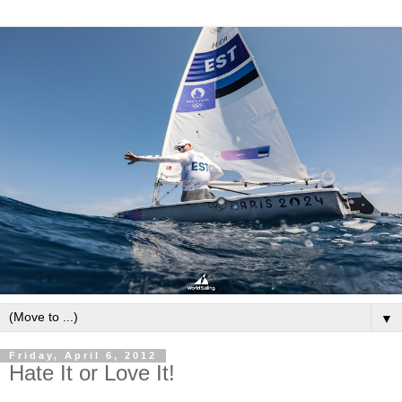
▼
Friday, April 6, 2012
Hate It or Love It!