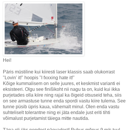
Hei!
Päris müstiline kui kiiresti laser klassis saab olukorrast
"Lovin' it!" hoopis "I fxxxing hate it!"
Kõige kummalisem on selle juures, et keskmist varianti ei
eksisteeri. Olgu see finišikoht nii nagu ta on, kuid kui ikka
purjetades olla kiire ning rajal ka õigeid otsuseid teha, siis
on see armastuse tunne enda spordi vastu kiire tulema. See
tunne püsib üpris kaua, vähemalt minul. Olen enda vastu
suhteliselt tolerantne ning ei jäta endale just eriti tihti
võimalust purjetamist täiega mitte nautida.
Täna oli üks nendest päevadest! Puhus mõnus 9 m/s tuul