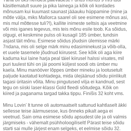
käsitlematult suure ja pika lainega ja kõik oli kordades
mõnusam kui kuumast saunast jääauku hüppamine (mine ja
mõtle välja, miks Mallorca saarel oli see esimene mõnus asi,
mis mul mõttesse tuli?!), kallite inimeste seltsis aja veetmine
või mis iganes tegevus, mis teis mõnu esile toob. Ka sõidus,
olgugi, et keskmine pulss oli kusagil 185 ümber, tundsin
asjast täit mõnu. Esimese sõidus jõudsin ülemisse märki
7ndana, mis oli selge märk minu edasiminekust ja võib-olla,
et uuele tasemele jõudnud kiirusest. See kõik oli aga kiire
kaduma kui laine harja peal täiel kiirusel halssi visates, mil
puri tuulest tühi on jäi poomi küljest soodi ots ümber mu
kaela. Minu manööver lõppes ümber mineku ja lootusetult
paljude kaotatud kohtadega, mida ülejäänud sõidu piinlikult
tagasi üritasin võita. Minu pingutused vilja ei kandnud, sest
tegu on siiski laser-klassi Gold fleedi sõitudega. Kõik on
kiired ja paganama targad takka tippu. Finišis 32 koht vms.
Minu Lovin' It tunne oli automaatselt sattunud kahtlaselt äkki
sellesse teise äärmusesse, kus õnneks pikalt aega ei
veetnud. Sain oma esimese sõidu apsudest üle ja oli valmis
järgmiseks - vähemalt psühholoogiliselt! Pärast teise sõidu
starti sai mulle järjest enam selgeks, et eelmise sõidu 32.