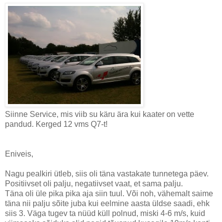
Siinne Service, mis viib su käru ära kui kaater on vette
pandud. Kerged 12 vms Q7-t!
Eniveis,
Nagu pealkiri ütleb, siis oli täna vastakate tunnetega päev.
Positiivset oli palju, negatiivset vaat, et sama palju.
Täna oli üle pika pika aja siin tuul. Või noh, vähemalt saime
täna nii palju sõite juba kui eelmine aasta üldse saadi, ehk
siis 3. Väga tugev ta nüüd küll polnud, miski 4-6 m/s, kuid