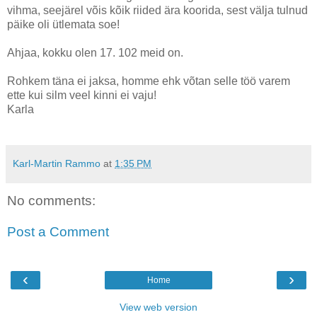
vihma, seejärel võis kõik riided ära koorida, sest välja tulnud
päike oli ütlemata soe!
Ahjaa, kokku olen 17. 102 meid on.
Rohkem täna ei jaksa, homme ehk võtan selle töö varem
ette kui silm veel kinni ei vaju!
Karla
Karl-Martin Rammo
at
1:35 PM
No comments:
Post a Comment
‹
›
Home
View web version