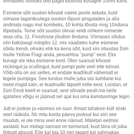
viimaseks sõiduks olid pagid tõusnud kusagile 10m/s kanti.
Esimene sõit suutsin kõvasti valele poole astuda, kuid
viimase taganttuulega suutsin lõpuni pingutades ja alla
andmata nagu mul kombeks, 10 kohta tõusta ning 10ndana
lõpetada. Teine sõit suutsin üleval veidi rohkem inimeste
seas olla, 11. Finishisse jõudsin 6ndana. Viimases sõidus
olin bakstaagi märgiks 12, mis vaadates kahe esimese
sõidu trendi, olnuks ehk ka kena sõit, kuid siis otsustas žürii
mulle Yellow Flagi anda, pesuehtsa "pump" eest. Eks
kunagi ole ikka esimene kord. Olen saanud kõvasti
rockingut ja scullingut, kuid pumpi pole veel ette tulnud.
Võib-olla on asi selles, et endale teadlikult vähemalt ei
tegele pumpiga. See tundus mulle juba siis kahtlane kui
need ringid sain, ei teadnudki täpselt mille eest. Loodan, et
žürii Eesti keelt ei osanud, sest sõnade pealt ma neile
igatahes võlgu ei jäänud sel ajal kui oma karistusringe tegin.
Jutt ei jookse ja väsimus on suur. Ilmast tahaksin küll siiski
veel rääkida. Nii mitu korda päeva jooksul kui siin see
muutub, ei ole mina veel enne näinud. Mäletan eelmisi
aastaid, kus midagi sarnast on toimunud, kuid täna oli juba
lihtsalt absurd. Eile ka! Iga 10 min tagant tuli sahmakas