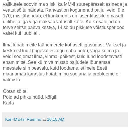
valikutele soovin ma siiski ka MM-il suurepäraselt esineda ja
veatut sõitu näidata. Rahvast on kogunenud palju, veidi üle
170, mis tähendab, et konkurents on laser-klassile omaselt
ülitihe ja iga viga maksab valusalt kätte. Kõik osalejad on
terve seitse päeva kestva, 14 sõidu pikkuse võistlusperioodi
vältel kui luubi all.
Ilma lubab meile läänemerele kohaselt igasugust. Vaikset ja
keskmist tuult (tugevat esialgu näha pole), väga külma ja
veidi soojemat ilma, vihma, päikest, kuid lund loodetavasti
enam mitte. See külm valmistab paljudele lõunamaa
meestele siin peavalu, kuid loodame, et meie Eesti
maarjamaa karastus hoiab minu soojana ja probleeme ei
valmista.
Ootan sõite!
Pöidlad pihku nüüd, kõigil!
Karla
Karl-Martin Rammo
at
10:15 AM