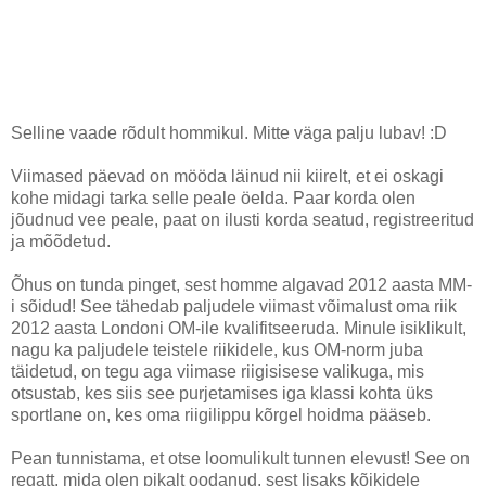
Selline vaade rõdult hommikul. Mitte väga palju lubav! :D
Viimased päevad on mööda läinud nii kiirelt, et ei oskagi
kohe midagi tarka selle peale öelda. Paar korda olen
jõudnud vee peale, paat on ilusti korda seatud, registreeritud
ja mõõdetud.
Õhus on tunda pinget, sest homme algavad 2012 aasta MM-
i sõidud! See tähedab paljudele viimast võimalust oma riik
2012 aasta Londoni OM-ile kvalifitseeruda. Minule isiklikult,
nagu ka paljudele teistele riikidele, kus OM-norm juba
täidetud, on tegu aga viimase riigisisese valikuga, mis
otsustab, kes siis see purjetamises iga klassi kohta üks
sportlane on, kes oma riigilippu kõrgel hoidma pääseb.
Pean tunnistama, et otse loomulikult tunnen elevust! See on
regatt, mida olen pikalt oodanud, sest lisaks kõikidele