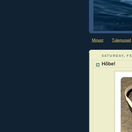
Minust
Tulemused
SATURDAY, FE
Hõbe!