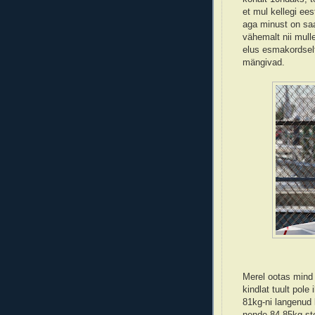
et mul kellegi ee
aga minust on saa
vähemalt nii mull
elus esmakordselt
mängivad.
Merel ootas mind 
kindlat tuult pole
81kg-ni langenud 
nende 84-85kg-ste 