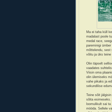
Ma ei taha küll k
madalast poole tu
medal race, seega 
pareminigi ümber 
mõttelendu, sest 
võitu ja üks tein
Olin täpselt selli
vaadates suhtelis
Viisin oma plaani
olin ülemiseks m
vahe pikaks ja ed
sekundilise eduma
Teine sõit jälgisi
sõita esimeseks. 
loomulikult sai ta
mööda. Sellele va