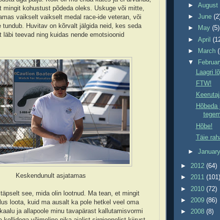
►
Augus
st mingit kohustust põdeda oleks. Uskuge või mitte,
►
June
(2
mas vaikselt vaikselt medal race-ide veteran, või
e tundub. Huvitav on kõrvalt jälgida neid, kes seda
►
May
(5)
 läbi teevad ning kuidas nende emotsioonid
►
April
(1
►
March
▼
Februa
Laagri l
FTW!
Keerutaj
Hõbeda j
tegem
Hõbe!
Täie rah
►
Januar
►
2012
(64)
Keskendunult asjatamas
►
2011
(101
►
2010
(72)
täpselt see, mida olin lootnud. Ma tean, et mingit
►
2009
(86)
 ilus loota, kuid ma ausalt ka pole hetkel veel oma
kaalu ja allapoole minu tavapärast kallutamisvormi
►
2008
(8)
kollidega võimeline pika-ajalist sirgjoonelist kiirust