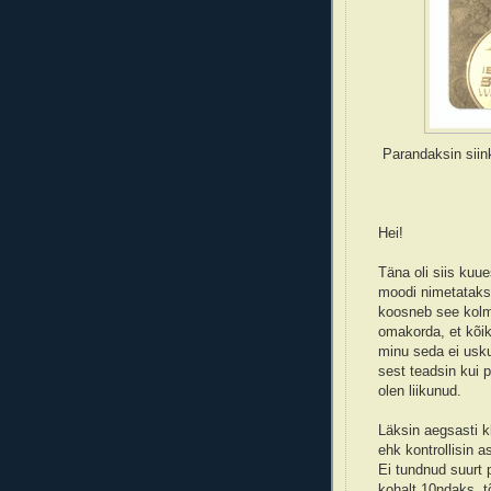
Parandaksin siin
Hei!
Täna oli siis kuu
moodi nimetatakse
koosneb see kolm
omakorda, et kõik 
minu seda ei usku
sest teadsin kui p
olen liikunud.
Läksin aegsasti kl
ehk kontrollisin a
Ei tundnud suurt 
kohalt 10ndaks, t