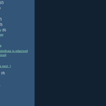
t
(2)
)
2)
(3)
ry
(6)
õpp
a
ärelkaja ja edasised
ised
a eest :)
y
(4)
)