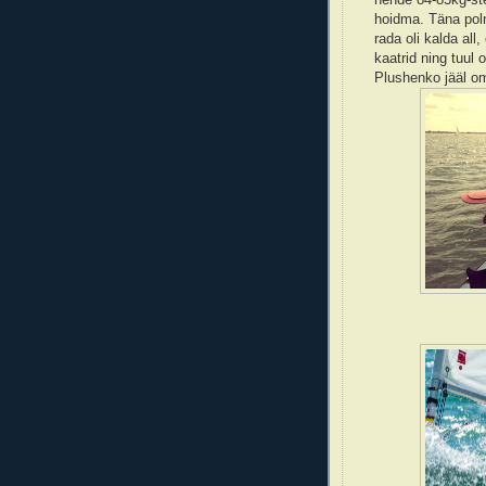
hoidma. Täna poln
rada oli kalda all
kaatrid ning tuul
Plushenko jääl om