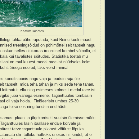
Kaatrite lainetes
ellelegi tuhka pähe raputada, kuid Reinu kooli maast-
nnised treeningsõidud on põhimõtteliselt täpselt nagu
oskan selles olukorras iroonilisel kombel võibolla, et
käia kui tavalistes sõitudes. Statistika toetab mu
siiani on mul kuuest medal race-ist nüüdseks kolm
e koht. Seega noored, läks vorst minna!
ses konditsioonis nagu vaja ja teadsin raja üle
elt täpselt, mida teha tahan ja miks seda teha tahan.
d laitmatult ellu ning esimeses kolmest medal race-ist
ärgiks juba vahega esimene. Taganttuules tõmbasin
asi oli vaja hoida. Finišeerisin umbes 25-30
aga teise ees ning tundsin end hästi.
n sarnast plaani ja järjekordselt suutsin ülemisse märki
Taganttuules lasin itaallase endale kõrvale ja
 pärast terve taganttuule pikkust võitlust lõpuks
atamata olin tolleks hetkeks eneses nii kindel, et ei