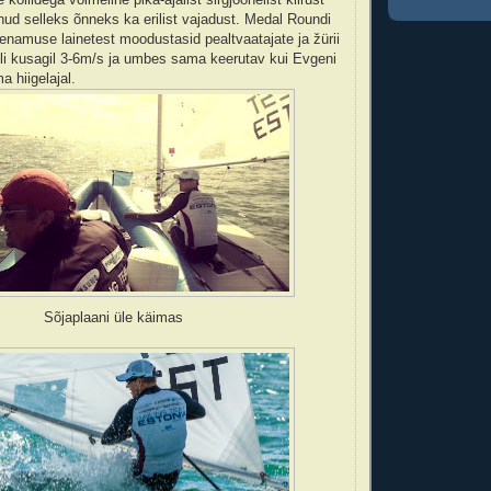
ud selleks õnneks ka erilist vajadust. Medal Roundi
, enamuse lainetest moodustasid pealtvaatajate ja žürii
 oli kusagil 3-6m/s ja umbes sama keerutav kui Evgeni
a hiigelajal.
Sõjaplaani üle käimas