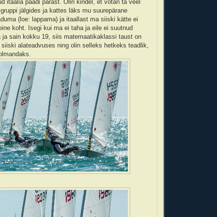
itaalia paadi pärast. Olin kindel, et võtan ta veel
 gruppi jälgides ja kattes läks mu suurepärane
duma (loe: lappama) ja itaallast ma siiski kätte ei
ne koht. Isegi kui ma ei taha ja eile ei suutnud
ita ja sain kokku 19, siis matemaatikaklassi taust on
siiski alateadvuses ning olin selleks hetkeks teadlik,
kolmandaks.