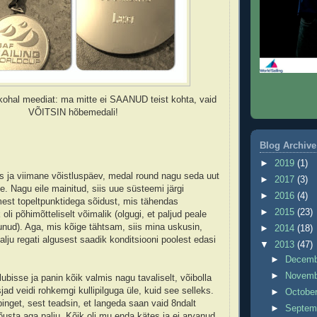
kohal meediat: ma mitte ei SAANUD teist kohta, vaid
VÕITSIN hõbemedali!
Blog Archive
►
2019
(1)
es ja viimane võistluspäev, medal round nagu seda uut
►
2017
(3)
. Nagu eile mainitud, siis uue süsteemi järgi
►
2016
(4)
est topeltpunktidega sõidust, mis tähendas
►
2015
(23)
oli põhimõtteliselt võimalik (olgugi, et paljud peale
nud). Aga, mis kõige tähtsam, siis mina uskusin,
►
2014
(18)
alju regati algusest saadik konditsiooni poolest edasi
▼
2013
(47)
►
Decem
►
Novem
ubisse ja panin kõik valmis nagu tavaliselt, võibolla
sjad veidi rohkemgi kullipilguga üle, kuid see selleks.
►
Octobe
pinget, sest teadsin, et langeda saan vaid 8ndalt
►
Septem
õusta aga palju. Kõik oli mu enda kätes ja ei arvanud,