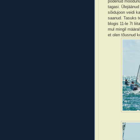
põdenud möödunud 
tagasi. Ülejäänud
sõidujoon veidi ka
saanud. Tasuks tei
blogis 11-le 7t li
mul mingil määral 
et olen tõusnud 