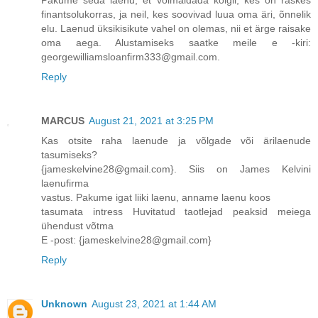
Pakume seda laenu, et võimaldada kõigil, kes on raskes
finantsolukorras, ja neil, kes soovivad luua oma äri, õnnelik
elu. Laenud üksikisikute vahel on olemas, nii et ärge raisake
oma aega. Alustamiseks saatke meile e -kiri:
georgewilliamsloanfirm333@gmail.com.
Reply
MARCUS
August 21, 2021 at 3:25 PM
Kas otsite raha laenude ja võlgade või ärilaenude
tasumiseks?
{jameskelvine28@gmail.com}. Siis on James Kelvini
laenufirma
vastus. Pakume igat liiki laenu, anname laenu koos
tasumata intress Huvitatud taotlejad peaksid meiega
ühendust võtma
E -post: {jameskelvine28@gmail.com}
Reply
Unknown
August 23, 2021 at 1:44 AM