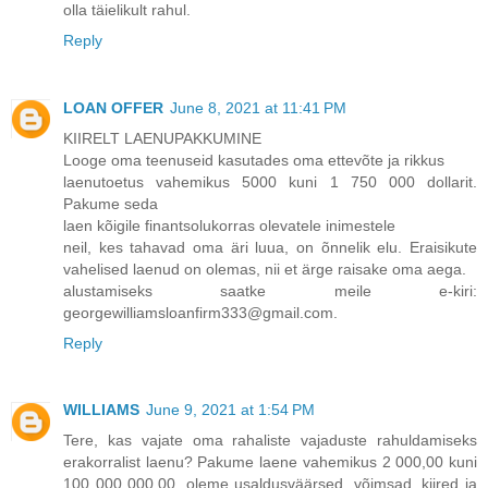
olla täielikult rahul.
Reply
LOAN OFFER
June 8, 2021 at 11:41 PM
KIIRELT LAENUPAKKUMINE
Looge oma teenuseid kasutades oma ettevõte ja rikkus
laenutoetus vahemikus 5000 kuni 1 750 000 dollarit.
Pakume seda
laen kõigile finantsolukorras olevatele inimestele
neil, kes tahavad oma äri luua, on õnnelik elu. Eraisikute
vahelised laenud on olemas, nii et ärge raisake oma aega.
alustamiseks saatke meile e-kiri:
georgewilliamsloanfirm333@gmail.com.
Reply
WILLIAMS
June 9, 2021 at 1:54 PM
Tere, kas vajate oma rahaliste vajaduste rahuldamiseks
erakorralist laenu? Pakume laene vahemikus 2 000,00 kuni
100 000 000,00, oleme usaldusväärsed, võimsad, kiired ja