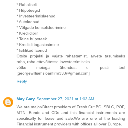
* Rahaliselt
* Hüpoteegid
* Investeerimislaenud
* Autolaenud
* Võlgade konsolideerimine
* Krediidipiir
* Teine hüpoteek
* Krediidi tagasiostmine
* Isiklikud laenud
Otsite projekti ja vajate rahastamist, arvete tasumiseks
raha, raha ettevõttesse investeerimiseks.
võtke meiega ühendust e -posti teel
[georgewilliamsloanfirm333@gmail.com]
Reply
May Gary
September 27, 2021 at 1:03 AM
We are major/Direct providers of Fresh Cut BG, SBLC, POF,
MTN, Bonds and CDs and this financial instruments are
specifically for lease and sale.We are one of the leading
Financial instrument providers with offices all over Europe.