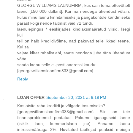
GEORGE WILLIAMS LAENUFIRM, kus sain tema ettevõttelt
laenu [150 000 dollarit]. Kui ma nendega ühendust võtsin,
kulus minu laenu kinnitamiseks ja pangakontole kandmiseks
pärast kõigi nende täitmist vaid 72 tundi.
laenulepingus / eeskirjades kindlaksmääratud viisid. Isegi
kui
teil on halb krediidivõime, nad pakuvad teile ikkagi teene.
Kui sa
vajate kiiret rahalist abi, saate nendega juba täna ühendust
võtta
saada laenu selle e -posti aadressi kaudu:
[georgewilliamsloanfirm333@gmail.com]
Reply
LOAN OFFER
September 30, 2021 at 6:19 PM
Kas otsite raha krediidi ja võlgade tasumiseks?
{georgewilliamsloanfirm333@gmail.com} Siin on teie
finantsprobleemid peatatud. Pakume igasuguseid laene
(isiklik laen, kommertslaen jne). Anname laenu
intressimääraga 2%. Huvitatud taotlejad peaksid meiega