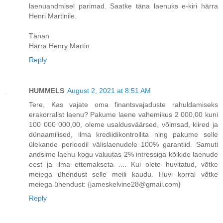
laenuandmisel parimad. Saatke täna laenuks e-kiri härra
Henri Martinile.
Tänan
Härra Henry Martin
Reply
HUMMELS
August 2, 2021 at 8:51 AM
Tere, Kas vajate oma finantsvajaduste rahuldamiseks
erakorralist laenu? Pakume laene vahemikus 2 000,00 kuni
100 000 000,00, oleme usaldusväärsed, võimsad, kiired ja
dünaamilised, ilma krediidikontrollita ning pakume selle
ülekande perioodil välislaenudele 100% garantiid. Samuti
andsime laenu kogu valuutas 2% intressiga kõikide laenude
eest ja ilma ettemakseta .... Kui olete huvitatud, võtke
meiega ühendust selle meili kaudu. Huvi korral võtke
meiega ühendust: {jameskelvine28@gmail.com}
Reply