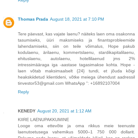
Reply
Thomas Prada
August 18, 2021 at 7:10 PM
Tere päevast, kas vajate laenu? näiteks laen oma osakonna
tasumiseks, üüri maksmiseks ja finantsprobleemide
lahendamiseks, siin on teile võimalus, Hope pakub
kodulaenu, ärilaenu, kommertslaenu, stardikapitalilaenu,
ehituslaenu, autolaenu, hotellilaenud jms 2%
intressimääraga iga -aastase tagasimakse kohta. Hope -
laen võtab maksimaalselt {24} tundi, et jõuda kõigi
heakskiidetud klientideni, võtke meiega ühendust aadressil
tinvestor53@gmail.com WhatsApp “: +16892107004
Reply
KENEDY
August 20, 2021 at 1:12 AM
KIIRE LAENUPAKKUMINE
Looge oma ettevõte ja oma rikkus meie teenuste
laenutoetusega vahemikus 5000–1 750 000 dollarit.