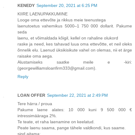
KENEDY
September 20, 2021 at 6:25 PM
KIIRE LAENUPAKKUMINE
Looge oma ettevõte ja rikkus meie teenustega
laenutoetus vahemikus 5000–1 750 000 dollarit. Pakume
seda
laenu, et võimaldada kõigil, kellel on rahaline olukord
raske ja need, kes tahavad luua oma ettevõtte, et neil oleks
õnnelik elu. Laenud üksikisikute vahel on olemas, nii et ärge
raisake oma aega.
Alustamiseks saatke meile e -kiri:
(georgewilliamsloanfirm333@gmail.com).
Reply
LOAN OFFER
September 22, 2021 at 2:49 PM
Tere härra / proua
Pakume laene alates: 10 000 kuni 9 500 000 €
intressimääraga 2%.
Te teate, et raha laenamine on keelatud.
Peate laenu saama, pange tähele valdkondi, kus saame.
sind aitama: