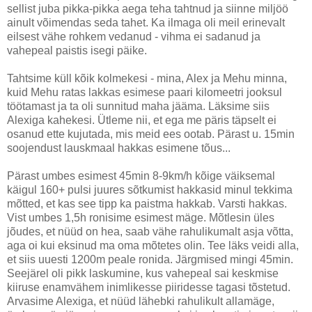
sellist juba pikka-pikka aega teha tahtnud ja siinne miljöö
ainult võimendas seda tahet. Ka ilmaga oli meil erinevalt
eilsest vähe rohkem vedanud - vihma ei sadanud ja
vahepeal paistis isegi päike.
Tahtsime küll kõik kolmekesi - mina, Alex ja Mehu minna,
kuid Mehu ratas lakkas esimese paari kilomeetri jooksul
töötamast ja ta oli sunnitud maha jääma. Läksime siis
Alexiga kahekesi. Ütleme nii, et ega me päris täpselt ei
osanud ette kujutada, mis meid ees ootab. Pärast u. 15min
soojendust lauskmaal hakkas esimene tõus...
Pärast umbes esimest 45min 8-9km/h kõige väiksemal
käigul 160+ pulsi juures sõtkumist hakkasid minul tekkima
mõtted, et kas see tipp ka paistma hakkab. Varsti hakkas.
Vist umbes 1,5h ronisime esimest mäge. Mõtlesin üles
jõudes, et nüüd on hea, saab vähe rahulikumalt asja võtta,
aga oi kui eksinud ma oma mõtetes olin. Tee läks veidi alla,
et siis uuesti 1200m peale ronida. Järgmised mingi 45min.
Seejärel oli pikk laskumine, kus vahepeal sai keskmise
kiiruse enamvähem inimlikesse piiridesse tagasi tõstetud.
Arvasime Alexiga, et nüüd lähebki rahulikult allamäge,