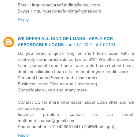
Email : inquiry.securedfunding@gmail.com
Skype : inquiry.securedfunding@gmail.com
Reply
WE OFFER ALL KIND OF LOANS - APPLY FOR
AFFORDABLE LOANS
June 17, 2021 at 1:02 PM
Do you need a quick long or short term Loan with a
relatively low interest rate as low as 3%? We offer business
Loan, personal Loan, home Loan, auto Loan,student Loan,
debt consolidation Loan e.t.c. no matter your credit score.
Personal Loans (Secure and Unsecured)
Business Loans (Secure and Unsecured)
Consolidation Loan and many more.
Contact US for more information about Loan offer and we
will solve your
financial problem. contact us via email:
muthooth.finance@gmail.com
Phone number: +917428831341 (Call/Whats app)
Reply