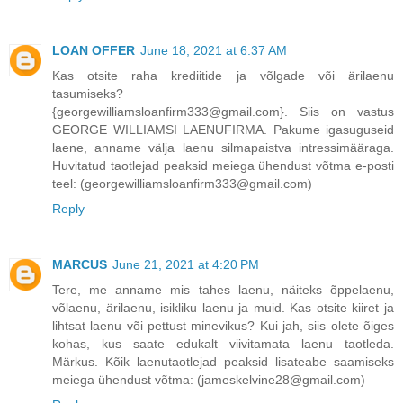
LOAN OFFER
June 18, 2021 at 6:37 AM
Kas otsite raha krediitide ja võlgade või ärilaenu
tasumiseks?
{georgewilliamsloanfirm333@gmail.com}. Siis on vastus
GEORGE WILLIAMSI LAENUFIRMA. Pakume igasuguseid
laene, anname välja laenu silmapaistva intressimääraga.
Huvitatud taotlejad peaksid meiega ühendust võtma e-posti
teel: (georgewilliamsloanfirm333@gmail.com)
Reply
MARCUS
June 21, 2021 at 4:20 PM
Tere, me anname mis tahes laenu, näiteks õppelaenu,
võlaenu, ärilaenu, isikliku laenu ja muid. Kas otsite kiiret ja
lihtsat laenu või pettust minevikus? Kui jah, siis olete õiges
kohas, kus saate edukalt viivitamata laenu taotleda.
Märkus. Kõik laenutaotlejad peaksid lisateabe saamiseks
meiega ühendust võtma: (jameskelvine28@gmail.com)