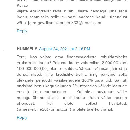
Kui sa
vajate erakorralist rahalist abi, saate nendega juba täna
laenu saamiseks selle e -posti aadressi kaudu ühendust
võtta: [georgewilliamsloanfirm333@gmail.com]
Reply
HUMMELS
August 24, 2021 at 2:16 PM
Tere, Kas vajate oma finantsvajaduste rahuldamiseks
erakorralist laenu? Pakume laene vahemikus 2 000,00 kuni
100 000 000,00, oleme usaldusväärsed, võimsad, kiired ja
dünaamilised, ilma krediidikontrollita ning pakume selle
ülekande perioodil välislaenudele 100% garantiid. Samuti
andsime laenu kogu valuutas 2% intressiga kõikide laenude
eest ja ilma ettemakseta .... Kui olete huvitatud, võtke
meiega ühendust selle meili kaudu. Palun võtke meiega
ühendust, kui olete sellest huvitatud:
{jameskelvine28@gmail.com} ja olete täielikult rahul.
Reply