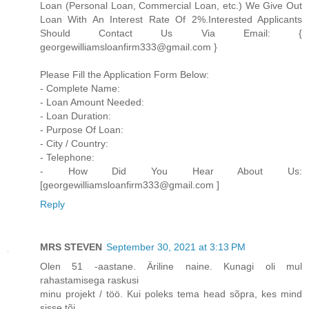
Loan (Personal Loan, Commercial Loan, etc.) We Give Out
Loan With An Interest Rate Of 2%.Interested Applicants
Should Contact Us Via Email: {
georgewilliamsloanfirm333@gmail.com }
Please Fill the Application Form Below:
- Complete Name:
- Loan Amount Needed:
- Loan Duration:
- Purpose Of Loan:
- City / Country:
- Telephone:
- How Did You Hear About Us:
[georgewilliamsloanfirm333@gmail.com ]
Reply
MRS STEVEN
September 30, 2021 at 3:13 PM
Olen 51 -aastane. Äriline naine. Kunagi oli mul
rahastamisega raskusi
minu projekt / töö. Kui poleks tema head sõpra, kes mind
sisse tõi