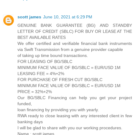
scott james
June 10, 2021 at 6:29 PM
GENUINE BANK GUARANTEE (BG) AND STANDBY
LETTER OF CREDIT (SBLC) FOR BUY OR LEASE AT THE
BEST AVAILABLE RATES
We offer certified and verifiable financial bank instruments
via Swift Transmission from a genuine provider capable
of taking up time bound transactions.
FOR LEASING OF BG/SBLC
MINIMUM FACE VALUE OF BG/SBLC = EUR/USD 1M
LEASING FEE = 4%+2%
FOR PURCHASE OF FRESH CUT BG/SBLC
MINIMUM FACE VALUE OF BG/SBLC = EUR/USD 1M
PRICE = 32%+2%
Our BG/SBLC Financing can help you get your project
funded,
loan financing by providing you with yearly.
RWA ready to close leasing with any interested client in few
banking days
I will be glad to share with you our working procedures.
Name : scott james