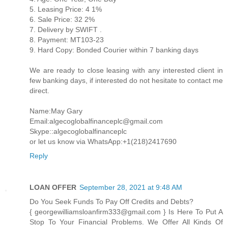
5. Leasing Price: 4 1%
6. Sale Price: 32 2%
7. Delivery by SWIFT .
8. Payment: MT103-23
9. Hard Copy: Bonded Courier within 7 banking days
We are ready to close leasing with any interested client in
few banking days, if interested do not hesitate to contact me
direct.
Name:May Gary
Email:algecoglobalfinanceplc@gmail.com
Skype::algecoglobalfinanceplc
or let us know via WhatsApp:+1(218)2417690
Reply
LOAN OFFER
September 28, 2021 at 9:48 AM
Do You Seek Funds To Pay Off Credits and Debts?
{ georgewilliamsloanfirm333@gmail.com } Is Here To Put A
Stop To Your Financial Problems. We Offer All Kinds Of