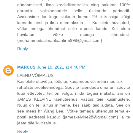
dünaamilised, ilma krediidikontrollita ning pakume 100%
garantiid välislaenudele selle ülekande perioodil.
Avaldasime ka kogu valuuta laenu 2% intressiga kõigi
laenude eest ja ilma ettemakseta .... Kui olete huvitatud,
võtke meiega ühendust selle e-posti kaudu. Kui olete
huvitatud, võtke meiega ühendust:
{mohammedsalmanloanfirm999@gmail.com}
Reply
MARCUS
June 10, 2021 at 4:46 PM
LAENU VÕIMALUS
Kas olete ettevõtja, tööstur, kaupmees või mõni muu isik
rahaliste probleemidega. Soovite laiendada oma äri, soovite
luua ettevõtet, teil on võlgu, mida tagasi maksta, siis on
JAMES KELVINE laenuteenus vastus teie küsimustele.
Nüüd on teil ainus inimene, kes saab teid aidata. See on
see mees hr Wang Lee., Võtke temaga ühendust tema e-
posti aadressi kaudu: {jameskelvine28@gmail.com} ja te
jääte täielikult rahule.
Reply