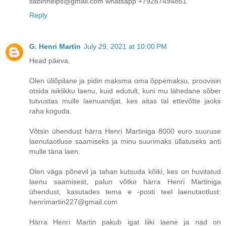
sabinhelps@gmail.com whatsapp +79267494861
Reply
G. Henri Martin
July 29, 2021 at 10:00 PM
Head päeva,
Olen üliõpilane ja pidin maksma oma õppemaksu, proovisin
otsida isiklikku laenu, kuid edutult, kuni mu lähedane sõber
tutvustas mulle laenuandjat, kes aitas tal ettevõtte jaoks
raha koguda.
Võtsin ühendust härra Henri Martiniga 8000 euro suuruse
laenutaotluse saamiseks ja minu suurimaks üllatuseks anti
mulle täna laen.
Olen väga põnevil ja tahan kutsuda kõiki, kes on huvitatud
laenu saamisest, palun võtke härra Henri Martiniga
ühendust, kasutades tema e -posti teel laenutaotlust:
henrimartin227@gmail.com
Härra Henri Martin pakub igat liiki laene ja nad on