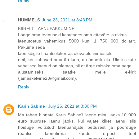
Reply
HUMMELS
June 23, 2021 at 8:43 PM
KIIRELT LAENUPAKKUMINE
Looge oma teenuseid kasutades oma ettevõte ja rikkus
laenutoetus vahemikus 5000 kuni 1 750 000 dollarit.
Pakume seda
laen kõigile finantsolukorras olevatele inimestele
neil, kes tahavad oma äri luua, on õnnelik elu. Üksikisikute
vahelised laenud on olemas, nii et ärge raisake oma aega.
alustamiseks saatke meile e-kiri:
{jameskelvine28@gmail.com}.
Reply
Karin Sabine
July 26, 2021 at 3:30 PM
Ma tahan hinnata Karin Sabine'i laene minu jaoks 10 000
euro suuruse laenu jaoks. kui vajate kiiret laenu, siis
hoiduge võltsitud laenuandjate pettusest ja pöörduge
reaalse laenufirma kaudu e-posti teel