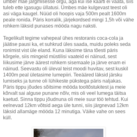
ümber mäe järgmisesse orgu, aga kui ise kaarti ei vaata, siis
tuleb ette igasugu üllatusi. Ümbes mäe kulgevast teest oli
asi väga kaugel. Nüüd oli hoopis vaja 500m pealt 1600m
peale ronida. Päris korralik, järjekordsed mingi 1,5h või vähe
rohkem läksid punases mööda nagu naksti.
Tegelikult tegime vahepeal ühes restoranis coca-cola ja
jäätise pausi ka, et suhkrud üles saada, muidu poleks seda
ronimist vist üle eland. Kuna läksime täna tõesti päris
kõrgele, siis mingeid müstilisi vaateid ei näinud, sest
liikusime järve äärest rohkem sisemaale ja järve enam ei
näinud. Seevastu oli üleval teist moodi huvitav, sest kuskil
1400m peal ületasime lumepiiri. Teeääred läksid järsku
lumiseks ja tunne oli lühikeste pükstega päris naljakas.
Päris tippu jõudes sõitsime mööda tooltõstukitest ja meie
kõrvalt sai alguse punane nõlv, mis oli veel lumega täitsa
kaetud. Sinna tippu jõudnuna oli meie suur töö tehtud. Kui
eelnevad 12km võtsid aega üle tunni, siis järgnevad 12km
läksid allamäge mööda 12 minutiga. Väike vahe on sees
küll.