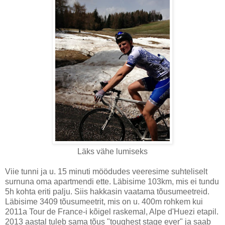
Läks vähe lumiseks
Viie tunni ja u. 15 minuti möödudes veeresime suhteliselt
surnuna oma apartmendi ette. Läbisime 103km, mis ei tundu
5h kohta eriti palju. Siis hakkasin vaatama tõusumeetreid.
Läbisime 3409 tõusumeetrit, mis on u. 400m rohkem kui
2011a Tour de France-i kõigel raskemal, Alpe d'Huezi etapil.
2013 aastal tuleb sama tõus "toughest stage ever" ja saab