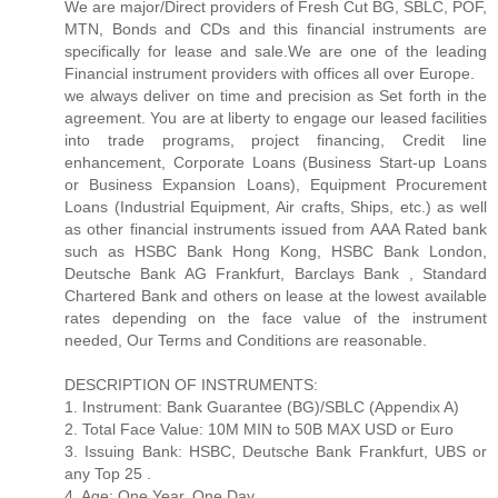
We are major/Direct providers of Fresh Cut BG, SBLC, POF,
MTN, Bonds and CDs and this financial instruments are
specifically for lease and sale.We are one of the leading
Financial instrument providers with offices all over Europe.
we always deliver on time and precision as Set forth in the
agreement. You are at liberty to engage our leased facilities
into trade programs, project financing, Credit line
enhancement, Corporate Loans (Business Start-up Loans
or Business Expansion Loans), Equipment Procurement
Loans (Industrial Equipment, Air crafts, Ships, etc.) as well
as other financial instruments issued from AAA Rated bank
such as HSBC Bank Hong Kong, HSBC Bank London,
Deutsche Bank AG Frankfurt, Barclays Bank , Standard
Chartered Bank and others on lease at the lowest available
rates depending on the face value of the instrument
needed, Our Terms and Conditions are reasonable.
DESCRIPTION OF INSTRUMENTS:
1. Instrument: Bank Guarantee (BG)/SBLC (Appendix A)
2. Total Face Value: 10M MIN to 50B MAX USD or Euro
3. Issuing Bank: HSBC, Deutsche Bank Frankfurt, UBS or
any Top 25 .
4. Age: One Year, One Day