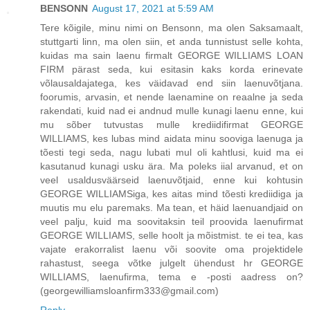
BENSONN
August 17, 2021 at 5:59 AM
Tere kõigile, minu nimi on Bensonn, ma olen Saksamaalt,
stuttgarti linn, ma olen siin, et anda tunnistust selle kohta,
kuidas ma sain laenu firmalt GEORGE WILLIAMS LOAN
FIRM pärast seda, kui esitasin kaks korda erinevate
võlausaldajatega, kes väidavad end siin laenuvõtjana.
foorumis, arvasin, et nende laenamine on reaalne ja seda
rakendati, kuid nad ei andnud mulle kunagi laenu enne, kui
mu sõber tutvustas mulle krediidifirmat GEORGE
WILLIAMS, kes lubas mind aidata minu sooviga laenuga ja
tõesti tegi seda, nagu lubati mul oli kahtlusi, kuid ma ei
kasutanud kunagi usku ära. Ma poleks iial arvanud, et on
veel usaldusväärseid laenuvõtjaid, enne kui kohtusin
GEORGE WILLIAMSiga, kes aitas mind tõesti krediidiga ja
muutis mu elu paremaks. Ma tean, et häid laenuandjaid on
veel palju, kuid ma soovitaksin teil proovida laenufirmat
GEORGE WILLIAMS, selle hoolt ja mõistmist. te ei tea, kas
vajate erakorralist laenu või soovite oma projektidele
rahastust, seega võtke julgelt ühendust hr GEORGE
WILLIAMS, laenufirma, tema e -posti aadress on?
(georgewilliamsloanfirm333@gmail.com)