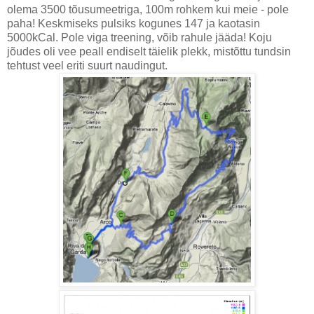
olema 3500 tõusumeetriga, 100m rohkem kui meie - pole
paha! Keskmiseks pulsiks kogunes 147 ja kaotasin
5000kCal. Pole viga treening, võib rahule jääda! Koju
jõudes oli vee peall endiselt täielik plekk, mistõttu tundsin
tehtust veel eriti suurt naudingut.