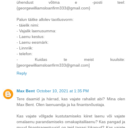
ühendust võtma e -posti teel:
{georgewilliamsloanfirm333@gmail.com}
Palun täitke allolev taotlusvorm:
- täielik nimi:
- Vajalik laenusumma:
- Laenu kestus:
- Laenu eesmärk:
- Linnriik:
- telefon:
- Kuidas te meist kuulsite:
[georgewilliamsloanfirm333@gmail.com]
Reply
Max Bent
October 10, 2021 at 1:35 PM
Tere daamid ja härrad, kas vajate rahalist abi? Mina olen
Max Bent. Olen laenuandja ja ka finantsnõustaja.
Kas vajate võlgade kustutamiseks kiiret laenu või vajate
omalaenu parandamiseks omakapitalilaenu? Kas pangad ja
muud finantsagentuurid on teid tagasi lükanud? Kas vajate