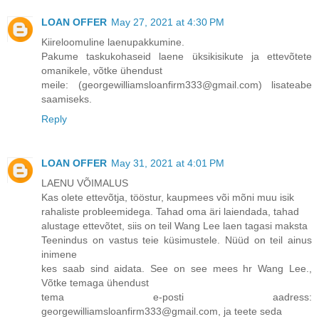
LOAN OFFER
May 27, 2021 at 4:30 PM
Kiireloomuline laenupakkumine.
Pakume taskukohaseid laene üksikisikute ja ettevõtete
omanikele, võtke ühendust
meile: (georgewilliamsloanfirm333@gmail.com) lisateabe
saamiseks.
Reply
LOAN OFFER
May 31, 2021 at 4:01 PM
LAENU VÕIMALUS
Kas olete ettevõtja, tööstur, kaupmees või mõni muu isik
rahaliste probleemidega. Tahad oma äri laiendada, tahad
alustage ettevõtet, siis on teil Wang Lee laen tagasi maksta
Teenindus on vastus teie küsimustele. Nüüd on teil ainus
inimene
kes saab sind aidata. See on see mees hr Wang Lee.,
Võtke temaga ühendust
tema e-posti aadress:
georgewilliamsloanfirm333@gmail.com, ja teete seda