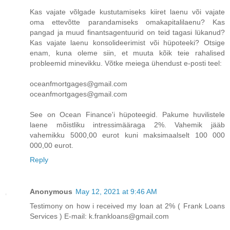
Kas vajate võlgade kustutamiseks kiiret laenu või vajate
oma ettevõtte parandamiseks omakapitalilaenu? Kas
pangad ja muud finantsagentuurid on teid tagasi lükanud?
Kas vajate laenu konsolideerimist või hüpoteeki? Otsige
enam, kuna oleme siin, et muuta kõik teie rahalised
probleemid minevikku. Võtke meiega ühendust e-posti teel:
oceanfmortgages@gmail.com
oceanfmortgages@gmail.com
See on Ocean Finance'i hüpoteegid. Pakume huvilistele
laene mõistliku intressimääraga 2%. Vahemik jääb
vahemikku 5000,00 eurot kuni maksimaalselt 100 000
000,00 eurot.
Reply
Anonymous
May 12, 2021 at 9:46 AM
Testimony on how i received my loan at 2% ( Frank Loans
Services ) E-mail: k.frankloans@gmail.com