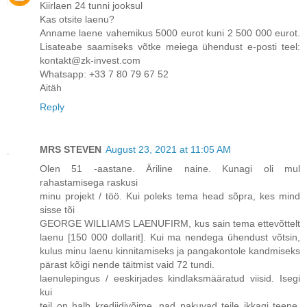
Kiirlaen 24 tunni jooksul
Kas otsite laenu?
Anname laene vahemikus 5000 eurot kuni 2 500 000 eurot.
Lisateabe saamiseks võtke meiega ühendust e-posti teel:
kontakt@zk-invest.com
Whatsapp: +33 7 80 79 67 52
Aitäh
Reply
MRS STEVEN
August 23, 2021 at 11:05 AM
Olen 51 -aastane. Äriline naine. Kunagi oli mul
rahastamisega raskusi
minu projekt / töö. Kui poleks tema head sõpra, kes mind
sisse tõi
GEORGE WILLIAMS LAENUFIRM, kus sain tema ettevõttelt
laenu [150 000 dollarit]. Kui ma nendega ühendust võtsin,
kulus minu laenu kinnitamiseks ja pangakontole kandmiseks
pärast kõigi nende täitmist vaid 72 tundi.
laenulepingus / eeskirjades kindlaksmääratud viisid. Isegi
kui
teil on halb krediidivõime, nad pakuvad teile ikkagi teene.