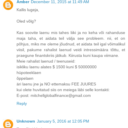
Amber
December 11, 2015 at 11:49 AM
Kallis lugeja,
Oled võlg?
Kas soovite laenu mis tahes liiki ja no keha või rahanduse
maja taha, et aidata teil välja see probleem. nii, et on
põhjus, miks me oleme jõudnud, et aidata teil igal võimalikul
viisil, pakume rahalist laenud veidi intressimäära tõttu, et
praegune finantskriis jätkub. Kiirusta kuni kaupa viimane.
Meie rahalist laenud / teenuseid:
isikliku laenu alates $ 1500 kuni $ 50000000
hüpoteeklaen
õppelaen
äri laenu jne ja NO ettemaksu FEE JUURES
kui olete huvitatud siis on meiega läbi selle kontakti:
E-post: mitchellglobalfinance@gmail.com
Reply
Unknown
January 5, 2016 at 12:05 PM