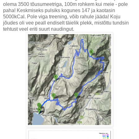
olema 3500 tõusumeetriga, 100m rohkem kui meie - pole
paha! Keskmiseks pulsiks kogunes 147 ja kaotasin
5000kCal. Pole viga treening, võib rahule jääda! Koju
jõudes oli vee peall endiselt täielik plekk, mistõttu tundsin
tehtust veel eriti suurt naudingut.