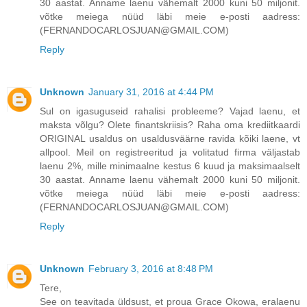
30 aastat. Anname laenu vähemalt 2000 kuni 50 miljonit.
võtke meiega nüüd läbi meie e-posti aadress:
(FERNANDOCARLOSJUAN@GMAIL.COM)
Reply
Unknown
January 31, 2016 at 4:44 PM
Sul on igasuguseid rahalisi probleeme? Vajad laenu, et
maksta võlgu? Olete finantskriisis? Raha oma krediitkaardi
ORIGINAL usaldus on usaldusväärne ravida kõiki laene, vt
allpool. Meil on registreeritud ja volitatud firma väljastab
laenu 2%, mille minimaalne kestus 6 kuud ja maksimaalselt
30 aastat. Anname laenu vähemalt 2000 kuni 50 miljonit.
võtke meiega nüüd läbi meie e-posti aadress:
(FERNANDOCARLOSJUAN@GMAIL.COM)
Reply
Unknown
February 3, 2016 at 8:48 PM
Tere,
See on teavitada üldsust, et proua Grace Okowa, eralaenu