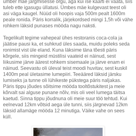
ümber mäe järgmisesse orgu, aga kui ise kaarti ei vaata, siis
tuleb ette igasugu üllatusi. Ümbes mäe kulgevast teest oli
asi väga kaugel. Nüüd oli hoopis vaja 500m pealt 1600m
peale ronida. Päris korralik, järjekordsed mingi 1,5h või vähe
rohkem läksid punases mööda nagu naksti.
Tegelikult tegime vahepeal ühes restoranis coca-cola ja
jäätise pausi ka, et suhkrud üles saada, muidu poleks seda
ronimist vist üle eland. Kuna läksime täna tõesti päris
kõrgele, siis mingeid müstilisi vaateid ei näinud, sest
liikusime järve äärest rohkem sisemaale ja järve enam ei
näinud. Seevastu oli üleval teist moodi huvitav, sest kuskil
1400m peal ületasime lumepiiri. Teeääred läksid järsku
lumiseks ja tunne oli lühikeste pükstega päris naljakas.
Päris tippu jõudes sõitsime mööda tooltõstukitest ja meie
kõrvalt sai alguse punane nõlv, mis oli veel lumega täitsa
kaetud. Sinna tippu jõudnuna oli meie suur töö tehtud. Kui
eelnevad 12km võtsid aega üle tunni, siis järgnevad 12km
läksid allamäge mööda 12 minutiga. Väike vahe on sees
küll.