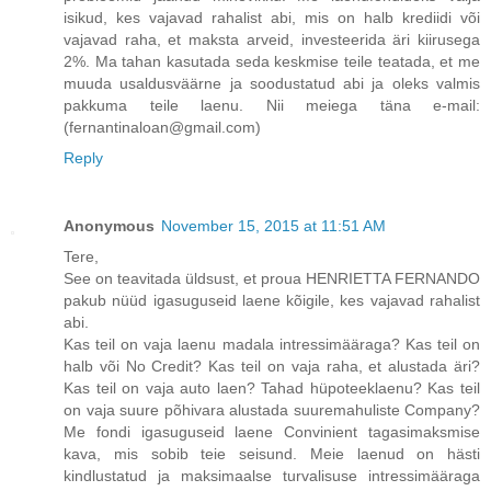
isikud, kes vajavad rahalist abi, mis on halb krediidi või
vajavad raha, et maksta arveid, investeerida äri kiirusega
2%. Ma tahan kasutada seda keskmise teile teatada, et me
muuda usaldusväärne ja soodustatud abi ja oleks valmis
pakkuma teile laenu. Nii meiega täna e-mail:
(fernantinaloan@gmail.com)
Reply
Anonymous
November 15, 2015 at 11:51 AM
Tere,
See on teavitada üldsust, et proua HENRIETTA FERNANDO
pakub nüüd igasuguseid laene kõigile, kes vajavad rahalist
abi.
Kas teil on vaja laenu madala intressimääraga? Kas teil on
halb või No Credit? Kas teil on vaja raha, et alustada äri?
Kas teil on vaja auto laen? Tahad hüpoteeklaenu? Kas teil
on vaja suure põhivara alustada suuremahuliste Company?
Me fondi igasuguseid laene Convinient tagasimaksmise
kava, mis sobib teie seisund. Meie laenud on hästi
kindlustatud ja maksimaalse turvalisuse intressimääraga