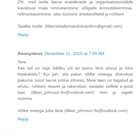
2%, meil anda laene eraisikutele ja organisatsioonidele
kavatsusi maja renoveerimine, võlgade konsolideerimise,
refinantseerimine .also loomine äriettevõtteid ja rohkem
Saatke meile: (Henriettafernandoloanfirm@gmail.com)
Reply
Anonymous
December 11, 2015 at 7:09 AM
Tere.
Kas teil on vaja isikliku või äri laenu ilma stress ja kiire
heakskiidu? Kui jah, siis palun võtke meiega ühendust
pakume nüüd laene prime intressi. Meie laen on tagatud ja
ohutu, rohkem teavet ja rakendusi, vastake sellele e-posti
teel. (lillian_johnson.fin@outlook.com) nimi ja vajalik
summa.
Võtke meiega juba täna (lillian_johnson.fin@outlook.com)
Reply