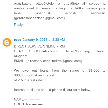
eraisikutele, ettevõtetele ja ettevõtete all selged ja
arusaadavad tingimused ja tingimus. Võtke meiega juba
täna ühendust e-posti aadressil:
(gerardsanchezloan@gmail.com)
Reply
rose
January 9, 2016 at 2:38 AM
DIRECT SERVICE ONLINE FIRM
HEAD OFFICE---Richmond Road,Worthing, United
Kingdom
EMAIL--[directserviceonlinefirm@gmail.com]
---------------------------------------------------------------------------
We give out loans from the range of $1,000 to
$90,000,000.at an interest
of 2% Interest rate.
Interested clients should please fill our form below-
NAME--------------
COUNTRY-----------