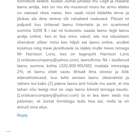
tunnistust sellest, kuidas Jumal juhatas mu Legit ja reaalne
laenu andja, kes on mu elu muutnud muru ka armu alates
on vaesed rikas naine, kes saab nüüd kiidelda terve ja
jõukas elu ilma stressi või rahalised raskused. Pärast nii
paljusid kuu üritavad laenu Internetis ja on scammed
summa 5200 $ i sai nii lootusetu saada laenu legit laenu
andja online, kes ei lisa minu valud, siis ma otsustasin
ühendust sõber minu kes hiljuti sai laenu online, arutleti
küsimus ning meie järeldusele ta rääkis mulle mees nimega
Mr Harrison Loris, kes on tegevjuht Harrison Loris
(Lorisloancompany@yahoo.com) laenufirma Nii i taotlenud
laenu summa kohta (320,000.00USD) madala intressiga
2%, et laenu võeti vastu lihtsalt ilma stressi ja kõik
ettevalmistused, kus tehti seoses laenu üleandmist ja
vähem kui kaks (2) päeva laenu anti hoiule mu pank, et ma
tahan nõu keegi mul on vaja laenu kiiresti temaga kaudu:
(Lorisloancompany@yahoo.com) ta ei tea teen seda ma
palvetan, et Jumal õnnistagu teda hea asi, mida ta on
teinud oma elus.
Reply