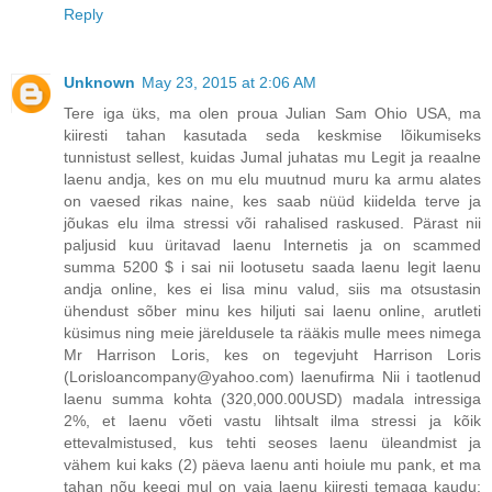
Reply
Unknown
May 23, 2015 at 2:06 AM
Tere iga üks, ma olen proua Julian Sam Ohio USA, ma
kiiresti tahan kasutada seda keskmise lõikumiseks
tunnistust sellest, kuidas Jumal juhatas mu Legit ja reaalne
laenu andja, kes on mu elu muutnud muru ka armu alates
on vaesed rikas naine, kes saab nüüd kiidelda terve ja
jõukas elu ilma stressi või rahalised raskused. Pärast nii
paljusid kuu üritavad laenu Internetis ja on scammed
summa 5200 $ i sai nii lootusetu saada laenu legit laenu
andja online, kes ei lisa minu valud, siis ma otsustasin
ühendust sõber minu kes hiljuti sai laenu online, arutleti
küsimus ning meie järeldusele ta rääkis mulle mees nimega
Mr Harrison Loris, kes on tegevjuht Harrison Loris
(Lorisloancompany@yahoo.com) laenufirma Nii i taotlenud
laenu summa kohta (320,000.00USD) madala intressiga
2%, et laenu võeti vastu lihtsalt ilma stressi ja kõik
ettevalmistused, kus tehti seoses laenu üleandmist ja
vähem kui kaks (2) päeva laenu anti hoiule mu pank, et ma
tahan nõu keegi mul on vaja laenu kiiresti temaga kaudu: