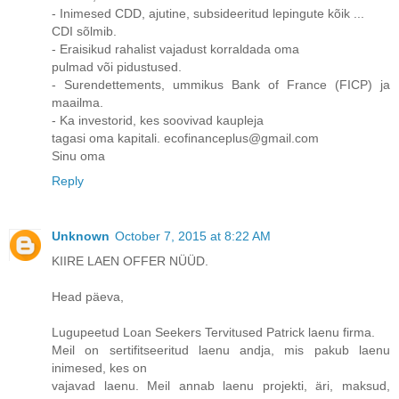
- Inimesed CDD, ajutine, subsideeritud lepingute kõik ...
CDI sõlmib.
- Eraisikud rahalist vajadust korraldada oma
pulmad või pidustused.
- Surendettements, ummikus Bank of France (FICP) ja
maailma.
- Ka investorid, kes soovivad kaupleja
tagasi oma kapitali. ecofinanceplus@gmail.com
Sinu oma
Reply
Unknown
October 7, 2015 at 8:22 AM
KIIRE LAEN OFFER NÜÜD.
Head päeva,
Lugupeetud Loan Seekers Tervitused Patrick laenu firma.
Meil on sertifitseeritud laenu andja, mis pakub laenu
inimesed, kes on
vajavad laenu. Meil annab laenu projekti, äri, maksud,