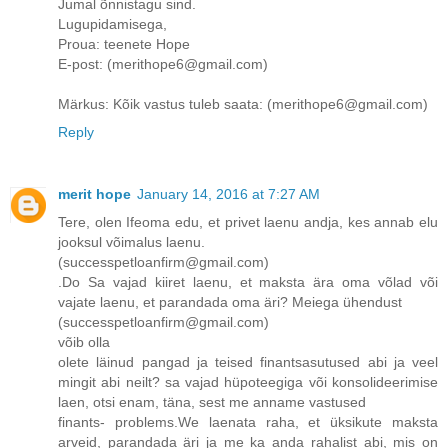
Jumal õnnistagu sind.
Lugupidamisega,
Proua: teenete Hope
E-post: (merithope6@gmail.com)
Märkus: Kõik vastus tuleb saata: (merithope6@gmail.com)
Reply
merit hope
January 14, 2016 at 7:27 AM
Tere, olen Ifeoma edu, et privet laenu andja, kes annab elu
jooksul võimalus laenu.
(successpetloanfirm@gmail.com)
.Do Sa vajad kiiret laenu, et maksta ära oma võlad või
vajate laenu, et parandada oma äri? Meiega ühendust
(successpetloanfirm@gmail.com)
võib olla
olete läinud pangad ja teised finantsasutused abi ja veel
mingit abi neilt? sa vajad hüpoteegiga või konsolideerimise
laen, otsi enam, täna, sest me anname vastused
finants- problems.We laenata raha, et üksikute maksta
arveid, parandada äri ja me ka anda rahalist abi, mis on