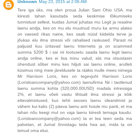
Unknown
May 23, 2015 at 2:06 AM
Tere iga üks, ma olen proua Julian Sam Ohio USA, ma
kiiresti tahan kasutada seda keskmise lõikumiseks
tunnistust sellest, kuidas Jumal juhatas mu Legit ja reaalne
laenu andja, kes on mu elu muutnud muru ka armu alates
on vaesed rikas naine, kes saab nüüd kiidelda terve ja
jõukas elu ilma stressi või rahalised raskused. Pärast nii
paljusid kuu üritavad laenu Internetis ja on scammed
summa 5200 $ i sai nii lootusetu saada laenu legit laenu
andja online, kes ei lisa minu valud, siis ma otsustasin
ühendust sõber minu kes hiljuti sai laenu online, arutleti
küsimus ning meie järeldusele ta rääkis mulle mees nimega
Mr Harrison Loris, kes on tegevjuht Harrison Loris
(Lorisloancompany@yahoo.com) laenufirma Nii i taotlenud
laenu summa kohta (320,000.00USD) madala intressiga
2%, et laenu võeti vastu lihtsalt ilma stressi ja kõik
ettevalmistused, kus tehti seoses laenu üleandmist ja
vähem kui kaks (2) päeva laenu anti hoiule mu pank, et ma
tahan nõu keegi mul on vaja laenu kiiresti temaga kaudu:
(Lorisloancompany@yahoo.com) ta ei tea teen seda ma
palvetan, et Jumal õnnistagu teda hea asi, mida ta on
teinud oma elus.