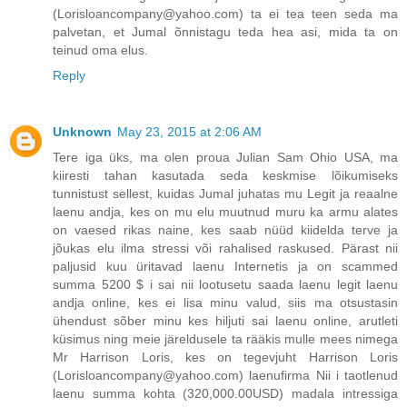
(Lorisloancompany@yahoo.com) ta ei tea teen seda ma
palvetan, et Jumal õnnistagu teda hea asi, mida ta on
teinud oma elus.
Reply
Unknown
May 23, 2015 at 2:06 AM
Tere iga üks, ma olen proua Julian Sam Ohio USA, ma
kiiresti tahan kasutada seda keskmise lõikumiseks
tunnistust sellest, kuidas Jumal juhatas mu Legit ja reaalne
laenu andja, kes on mu elu muutnud muru ka armu alates
on vaesed rikas naine, kes saab nüüd kiidelda terve ja
jõukas elu ilma stressi või rahalised raskused. Pärast nii
paljusid kuu üritavad laenu Internetis ja on scammed
summa 5200 $ i sai nii lootusetu saada laenu legit laenu
andja online, kes ei lisa minu valud, siis ma otsustasin
ühendust sõber minu kes hiljuti sai laenu online, arutleti
küsimus ning meie järeldusele ta rääkis mulle mees nimega
Mr Harrison Loris, kes on tegevjuht Harrison Loris
(Lorisloancompany@yahoo.com) laenufirma Nii i taotlenud
laenu summa kohta (320,000.00USD) madala intressiga