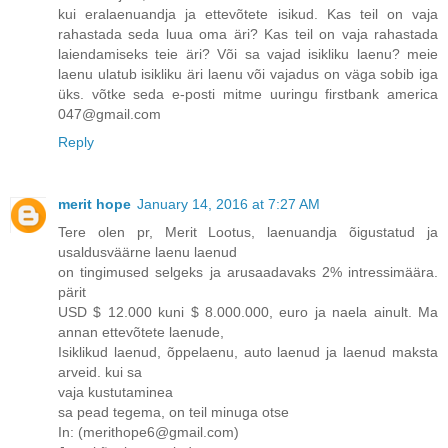
kui eralaenuandja ja ettevõtete isikud. Kas teil on vaja
rahastada seda luua oma äri? Kas teil on vaja rahastada
laiendamiseks teie äri? Või sa vajad isikliku laenu? meie
laenu ulatub isikliku äri laenu või vajadus on väga sobib iga
üks. võtke seda e-posti mitme uuringu firstbank america
047@gmail.com
Reply
merit hope
January 14, 2016 at 7:27 AM
Tere olen pr, Merit Lootus, laenuandja õigustatud ja
usaldusväärne laenu laenud
on tingimused selgeks ja arusaadavaks 2% intressimäära.
pärit
USD $ 12.000 kuni $ 8.000.000, euro ja naela ainult. Ma
annan ettevõtete laenude,
Isiklikud laenud, õppelaenu, auto laenud ja laenud maksta
arveid. kui sa
vaja kustutaminea
sa pead tegema, on teil minuga otse
In: (merithope6@gmail.com)