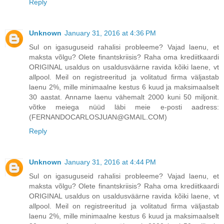
Reply
Unknown
January 31, 2016 at 4:36 PM
Sul on igasuguseid rahalisi probleeme? Vajad laenu, et
maksta võlgu? Olete finantskriisis? Raha oma krediitkaardi
ORIGINAL usaldus on usaldusväärne ravida kõiki laene, vt
allpool. Meil on registreeritud ja volitatud firma väljastab
laenu 2%, mille minimaalne kestus 6 kuud ja maksimaalselt
30 aastat. Anname laenu vähemalt 2000 kuni 50 miljonit.
võtke meiega nüüd läbi meie e-posti aadress:
(FERNANDOCARLOSJUAN@GMAIL.COM)
Reply
Unknown
January 31, 2016 at 4:44 PM
Sul on igasuguseid rahalisi probleeme? Vajad laenu, et
maksta võlgu? Olete finantskriisis? Raha oma krediitkaardi
ORIGINAL usaldus on usaldusväärne ravida kõiki laene, vt
allpool. Meil on registreeritud ja volitatud firma väljastab
laenu 2%, mille minimaalne kestus 6 kuud ja maksimaalselt