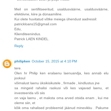
Meil on sertifitseeritud, usaldusväärne, usaldusväärne,
efektiivne, kiire ja dünaamiline.
Kui olete huvitatud võtke meiega ühendust aadressil:
patrickloans15@gmail.com
Edu,
Klienditeenindus.
Patrick LAEN KINDEL.
Reply
philipken
October 15, 2015 at 4:10 PM
tere.
Olen hr Philip ken eralaenu laenuandja, kes annab elu
jooksul
võimalust laenu üksikisikutele , firmade , kindlustus jne
sa mingeid rahalisi raskusi või kes vajavad laenu, et
investeerida või siis
on vaja laenu , et maksta oma arved otsida enam , kui me
oleme siin, et
kõik oma rahalised probleemid jäänud minevikku . Pakume