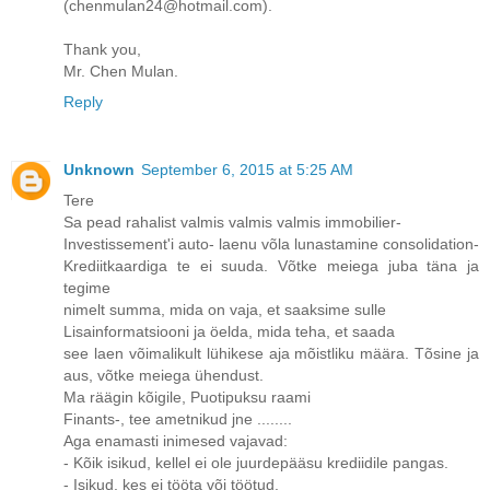
(chenmulan24@hotmail.com).
Thank you,
Mr. Chen Mulan.
Reply
Unknown
September 6, 2015 at 5:25 AM
Tere
Sa pead rahalist valmis valmis valmis immobilier-
Investissement'i auto- laenu võla lunastamine consolidation-
Krediitkaardiga te ei suuda. Võtke meiega juba täna ja
tegime
nimelt summa, mida on vaja, et saaksime sulle
Lisainformatsiooni ja öelda, mida teha, et saada
see laen võimalikult lühikese aja mõistliku määra. Tõsine ja
aus, võtke meiega ühendust.
Ma räägin kõigile, Puotipuksu raami
Finants-, tee ametnikud jne ........
Aga enamasti inimesed vajavad:
- Kõik isikud, kellel ei ole juurdepääsu krediidile pangas.
- Isikud, kes ei tööta või töötud.