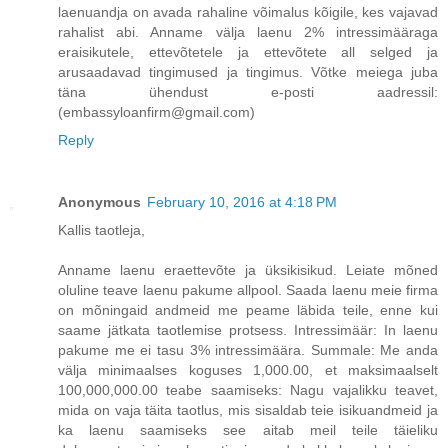
laenuandja on avada rahaline võimalus kõigile, kes vajavad
rahalist abi. Anname välja laenu 2% intressimääraga
eraisikutele, ettevõtetele ja ettevõtete all selged ja
arusaadavad tingimused ja tingimus. Võtke meiega juba
täna ühendust e-posti aadressil:
(embassyloanfirm@gmail.com)
Reply
Anonymous
February 10, 2016 at 4:18 PM
Kallis taotleja,
Anname laenu eraettevõte ja üksikisikud. Leiate mõned
oluline teave laenu pakume allpool. Saada laenu meie firma
on mõningaid andmeid me peame läbida teile, enne kui
saame jätkata taotlemise protsess. Intressimäär: In laenu
pakume me ei tasu 3% intressimäära. Summale: Me anda
välja minimaalses koguses 1,000.00, et maksimaalselt
100,000,000.00 teabe saamiseks: Nagu vajalikku teavet,
mida on vaja täita taotlus, mis sisaldab teie isikuandmeid ja
ka laenu saamiseks see aitab meil teile täieliku