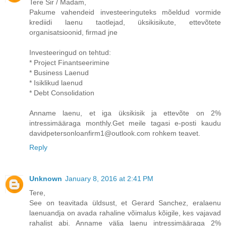
Tere Sir / Madam,
Pakume vahendeid investeeringuteks mõeldud vormide
krediidi laenu taotlejad, üksikisikute, ettevõtete
organisatsioonid, firmad jne
Investeeringud on tehtud:
* Project Finantseerimine
* Business Laenud
* Isiklikud laenud
* Debt Consolidation
Anname laenu, et iga üksikisik ja ettevõte on 2%
intressimääraga monthly.Get meile tagasi e-posti kaudu
davidpetersonloanfirm1@outlook.com rohkem teavet.
Reply
Unknown
January 8, 2016 at 2:41 PM
Tere,
See on teavitada üldsust, et Gerard Sanchez, eralaenu
laenuandja on avada rahaline võimalus kõigile, kes vajavad
rahalist abi. Anname välja laenu intressimääraga 2%