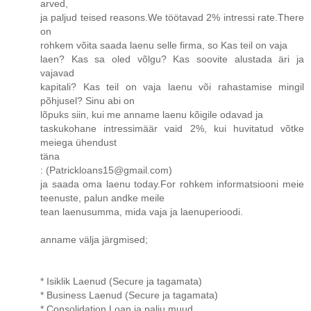
arved,
ja paljud teised reasons.We töötavad 2% intressi rate.There
on
rohkem võita saada laenu selle firma, so Kas teil on vaja
laen? Kas sa oled võlgu? Kas soovite alustada äri ja
vajavad
kapitali? Kas teil on vaja laenu või rahastamise mingil
põhjusel? Sinu abi on
lõpuks siin, kui me anname laenu kõigile odavad ja
taskukohane intressimäär vaid 2%, kui huvitatud võtke
meiega ühendust
täna
: (Patrickloans15@gmail.com)
ja saada oma laenu today.For rohkem informatsiooni meie
teenuste, palun andke meile
tean laenusumma, mida vaja ja laenuperioodi.
anname välja järgmised;
* Isiklik Laenud (Secure ja tagamata)
* Business Laenud (Secure ja tagamata)
* Consolidation Loan ja palju muud.