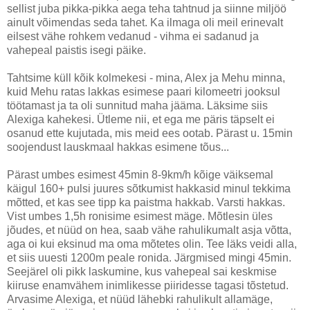
sellist juba pikka-pikka aega teha tahtnud ja siinne miljöö
ainult võimendas seda tahet. Ka ilmaga oli meil erinevalt
eilsest vähe rohkem vedanud - vihma ei sadanud ja
vahepeal paistis isegi päike.
Tahtsime küll kõik kolmekesi - mina, Alex ja Mehu minna,
kuid Mehu ratas lakkas esimese paari kilomeetri jooksul
töötamast ja ta oli sunnitud maha jääma. Läksime siis
Alexiga kahekesi. Ütleme nii, et ega me päris täpselt ei
osanud ette kujutada, mis meid ees ootab. Pärast u. 15min
soojendust lauskmaal hakkas esimene tõus...
Pärast umbes esimest 45min 8-9km/h kõige väiksemal
käigul 160+ pulsi juures sõtkumist hakkasid minul tekkima
mõtted, et kas see tipp ka paistma hakkab. Varsti hakkas.
Vist umbes 1,5h ronisime esimest mäge. Mõtlesin üles
jõudes, et nüüd on hea, saab vähe rahulikumalt asja võtta,
aga oi kui eksinud ma oma mõtetes olin. Tee läks veidi alla,
et siis uuesti 1200m peale ronida. Järgmised mingi 45min.
Seejärel oli pikk laskumine, kus vahepeal sai keskmise
kiiruse enamvähem inimlikesse piiridesse tagasi tõstetud.
Arvasime Alexiga, et nüüd lähebki rahulikult allamäge,