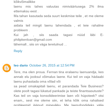
kõikvõimalikke
laenu mis tahes valuutas nimiväärtusega 2% ilma
ettemaksu eest .
Ma tahan kasutada seda suurt keskmise teile , et me oleme
valmis
aidata teil mingit laenu lahendada , et teie rahaline
probleem .
Kui jah , siis saada tagasi nüüd läbi E-
philipkenloan@gmail.com
lähemalt , siis on väga teretulnud ...
Reply
leo dario
October 26, 2015 at 12:54 PM
Tere, ma olen proua. Fernan tina eralaenu laenuandja, kes
annab elu jooksul võimalus laene. Kui teil on vaja hädaabi
laenu puhastada oma võlad või
sa pead omakapitali laenu, et parandada Teie Business?
olete poolt tagasi lükatud pankade ja teiste finantsasutuste?
Kas teil on vaja konsolideerimise laen või hüpoteek? otsi
enam,, sest me oleme siin, et teha kõik oma rahalised
probleemid jäänud minevikku. Me laenufondideks välja