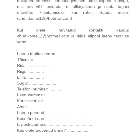
dokumenteerimise laenutingimused kokkuleppel lepingu,
mis siis võib eeldada, et allkirjastada ja saata tagasi
ettevõtte kinnitamiseks, kui rahul. Saada meile:
(chun.kome12@hotmail.com)
Kui olete huvitatud kontakti kaudu:
chun.kome12@hotmail.com ja täida allpool laenu taotluse
vormi.
Laenu taotluse vorm:
Täisnimi:....................
Riik: .....................
Riigi: ..............
Linn: ..............
Sugu: .........................
Telefoni number:...........
Laenusumma :...........
Kuusissetulek: ..........
Amet: ................... ....
Laenu periood: ....................... ................
Eesmärk Loan: ......................... ...........
E-posti aadress:...................... ................
Kas olete taotlenud enne? ....................