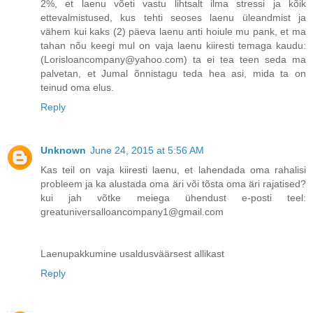
2%, et laenu võeti vastu lihtsalt ilma stressi ja kõik
ettevalmistused, kus tehti seoses laenu üleandmist ja
vähem kui kaks (2) päeva laenu anti hoiule mu pank, et ma
tahan nõu keegi mul on vaja laenu kiiresti temaga kaudu:
(Lorisloancompany@yahoo.com) ta ei tea teen seda ma
palvetan, et Jumal õnnistagu teda hea asi, mida ta on
teinud oma elus.
Reply
Unknown
June 24, 2015 at 5:56 AM
Kas teil on vaja kiiresti laenu, et lahendada oma rahalisi
probleem ja ka alustada oma äri või tõsta oma äri rajatised?
kui jah võtke meiega ühendust e-posti teel:
greatuniversalloancompany1@gmail.com
Laenupakkumine usaldusväärsest allikast
Reply