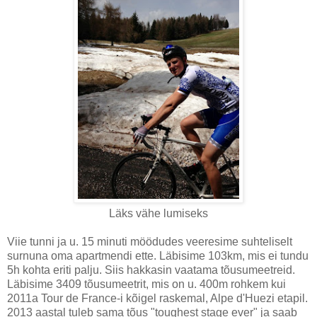
Läks vähe lumiseks
Viie tunni ja u. 15 minuti möödudes veeresime suhteliselt
surnuna oma apartmendi ette. Läbisime 103km, mis ei tundu
5h kohta eriti palju. Siis hakkasin vaatama tõusumeetreid.
Läbisime 3409 tõusumeetrit, mis on u. 400m rohkem kui
2011a Tour de France-i kõigel raskemal, Alpe d'Huezi etapil.
2013 aastal tuleb sama tõus "toughest stage ever" ja saab