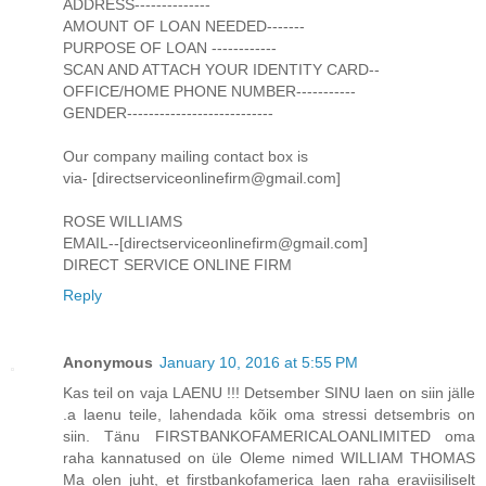
ADDRESS--------------
AMOUNT OF LOAN NEEDED-------
PURPOSE OF LOAN ------------
SCAN AND ATTACH YOUR IDENTITY CARD--
OFFICE/HOME PHONE NUMBER-----------
GENDER---------------------------
Our company mailing contact box is
via- [directserviceonlinefirm@gmail.com]
ROSE WILLIAMS
EMAIL--[directserviceonlinefirm@gmail.com]
DIRECT SERVICE ONLINE FIRM
Reply
Anonymous
January 10, 2016 at 5:55 PM
Kas teil on vaja LAENU !!! Detsember SINU laen on siin jälle
.a laenu teile, lahendada kõik oma stressi detsembris on
siin. Tänu FIRSTBANKOFAMERICALOANLIMITED oma
raha kannatused on üle Oleme nimed WILLIAM THOMAS
Ma olen juht, et firstbankofamerica laen raha eraviisiliselt