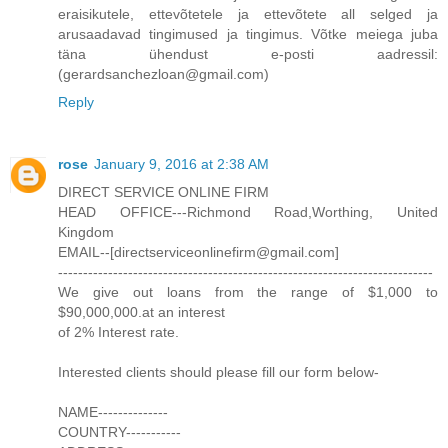
eraisikutele, ettevõtetele ja ettevõtete all selged ja
arusaadavad tingimused ja tingimus. Võtke meiega juba
täna ühendust e-posti aadressil:
(gerardsanchezloan@gmail.com)
Reply
rose
January 9, 2016 at 2:38 AM
DIRECT SERVICE ONLINE FIRM
HEAD OFFICE---Richmond Road,Worthing, United
Kingdom
EMAIL--[directserviceonlinefirm@gmail.com]
---------------------------------------------------------------------------
We give out loans from the range of $1,000 to
$90,000,000.at an interest
of 2% Interest rate.
Interested clients should please fill our form below-
NAME--------------
COUNTRY-----------