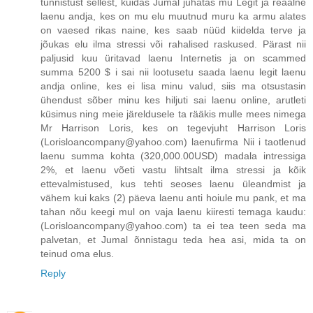
tunnistust sellest, kuidas Jumal juhatas mu Legit ja reaalne
laenu andja, kes on mu elu muutnud muru ka armu alates
on vaesed rikas naine, kes saab nüüd kiidelda terve ja
jõukas elu ilma stressi või rahalised raskused. Pärast nii
paljusid kuu üritavad laenu Internetis ja on scammed
summa 5200 $ i sai nii lootusetu saada laenu legit laenu
andja online, kes ei lisa minu valud, siis ma otsustasin
ühendust sõber minu kes hiljuti sai laenu online, arutleti
küsimus ning meie järeldusele ta rääkis mulle mees nimega
Mr Harrison Loris, kes on tegevjuht Harrison Loris
(Lorisloancompany@yahoo.com) laenufirma Nii i taotlenud
laenu summa kohta (320,000.00USD) madala intressiga
2%, et laenu võeti vastu lihtsalt ilma stressi ja kõik
ettevalmistused, kus tehti seoses laenu üleandmist ja
vähem kui kaks (2) päeva laenu anti hoiule mu pank, et ma
tahan nõu keegi mul on vaja laenu kiiresti temaga kaudu:
(Lorisloancompany@yahoo.com) ta ei tea teen seda ma
palvetan, et Jumal õnnistagu teda hea asi, mida ta on
teinud oma elus.
Reply