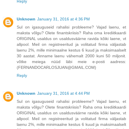
Reply
Unknown
January 31, 2016 at 4:36 PM
Sul on igasuguseid rahalisi probleeme? Vajad laenu, et
maksta võlgu? Olete finantskriisis? Raha oma krediitkaardi
ORIGINAL usaldus on usaldusväärne ravida kõiki laene, vt
allpool. Meil on registreeritud ja volitatud firma väljastab
laenu 2%, mille minimaalne kestus 6 kuud ja maksimaalselt
30 aastat. Anname laenu vähemalt 2000 kuni 50 miljonit.
võtke meiega nüüd läbi meie e-posti aadress:
(FERNANDOCARLOSJUAN@GMAIL.COM)
Reply
Unknown
January 31, 2016 at 4:44 PM
Sul on igasuguseid rahalisi probleeme? Vajad laenu, et
maksta võlgu? Olete finantskriisis? Raha oma krediitkaardi
ORIGINAL usaldus on usaldusväärne ravida kõiki laene, vt
allpool. Meil on registreeritud ja volitatud firma väljastab
laenu 2%, mille minimaalne kestus 6 kuud ja maksimaalselt