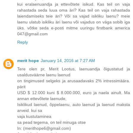
kui eralaenuandja ja ettevõtete isikud. Kas teil on vaja
rahastada seda luua oma äri? Kas teil on vaja rahastada
laiendamiseks teie äri? Või sa vajad isikliku laenu? meie
laenu ulatub isikliku äri laenu või vajadus on väga sobib iga
üks. võtke seda e-posti mitme uuringu firstbank america
047@gmail.com
Reply
merit hope
January 14, 2016 at 7:27 AM
Tere olen pr, Merit Lootus, laenuandja õigustatud ja
usaldusväärne laenu laenud
on tingimused selgeks ja arusaadavaks 2% intressimäära.
pärit
USD $ 12.000 kuni $ 8.000.000, euro ja naela ainult. Ma
annan ettevõtete laenude,
Isiklikud laenud, õppelaenu, auto laenud ja laenud maksta
arveid. kui sa
vaja kustutaminea
sa pead tegema, on teil minuga otse
In: (merithope6@gmail.com)