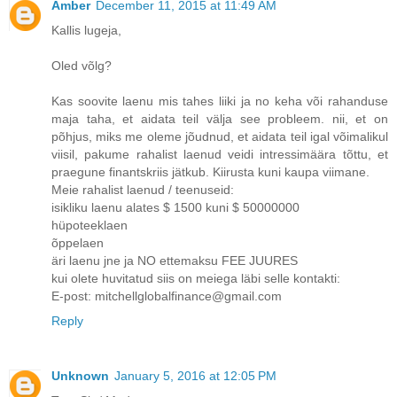
Amber
December 11, 2015 at 11:49 AM
Kallis lugeja,
Oled võlg?
Kas soovite laenu mis tahes liiki ja no keha või rahanduse
maja taha, et aidata teil välja see probleem. nii, et on
põhjus, miks me oleme jõudnud, et aidata teil igal võimalikul
viisil, pakume rahalist laenud veidi intressimäära tõttu, et
praegune finantskriis jätkub. Kiirusta kuni kaupa viimane.
Meie rahalist laenud / teenuseid:
isikliku laenu alates $ 1500 kuni $ 50000000
hüpoteeklaen
õppelaen
äri laenu jne ja NO ettemaksu FEE JUURES
kui olete huvitatud siis on meiega läbi selle kontakti:
E-post: mitchellglobalfinance@gmail.com
Reply
Unknown
January 5, 2016 at 12:05 PM