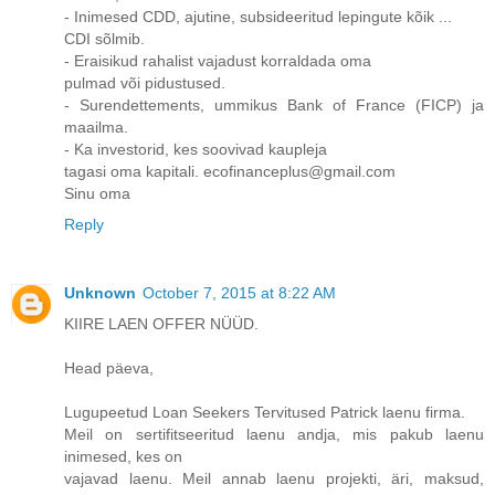
- Inimesed CDD, ajutine, subsideeritud lepingute kõik ...
CDI sõlmib.
- Eraisikud rahalist vajadust korraldada oma
pulmad või pidustused.
- Surendettements, ummikus Bank of France (FICP) ja
maailma.
- Ka investorid, kes soovivad kaupleja
tagasi oma kapitali. ecofinanceplus@gmail.com
Sinu oma
Reply
Unknown
October 7, 2015 at 8:22 AM
KIIRE LAEN OFFER NÜÜD.
Head päeva,
Lugupeetud Loan Seekers Tervitused Patrick laenu firma.
Meil on sertifitseeritud laenu andja, mis pakub laenu
inimesed, kes on
vajavad laenu. Meil annab laenu projekti, äri, maksud,