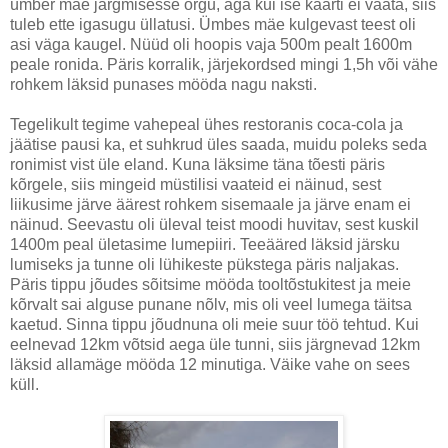
ümber mäe järgmisesse orgu, aga kui ise kaarti ei vaata, siis
tuleb ette igasugu üllatusi. Ümbes mäe kulgevast teest oli
asi väga kaugel. Nüüd oli hoopis vaja 500m pealt 1600m
peale ronida. Päris korralik, järjekordsed mingi 1,5h või vähe
rohkem läksid punases mööda nagu naksti.
Tegelikult tegime vahepeal ühes restoranis coca-cola ja
jäätise pausi ka, et suhkrud üles saada, muidu poleks seda
ronimist vist üle eland. Kuna läksime täna tõesti päris
kõrgele, siis mingeid müstilisi vaateid ei näinud, sest
liikusime järve äärest rohkem sisemaale ja järve enam ei
näinud. Seevastu oli üleval teist moodi huvitav, sest kuskil
1400m peal ületasime lumepiiri. Teeääred läksid järsku
lumiseks ja tunne oli lühikeste pükstega päris naljakas.
Päris tippu jõudes sõitsime mööda tooltõstukitest ja meie
kõrvalt sai alguse punane nõlv, mis oli veel lumega täitsa
kaetud. Sinna tippu jõudnuna oli meie suur töö tehtud. Kui
eelnevad 12km võtsid aega üle tunni, siis järgnevad 12km
läksid allamäge mööda 12 minutiga. Väike vahe on sees
küll.