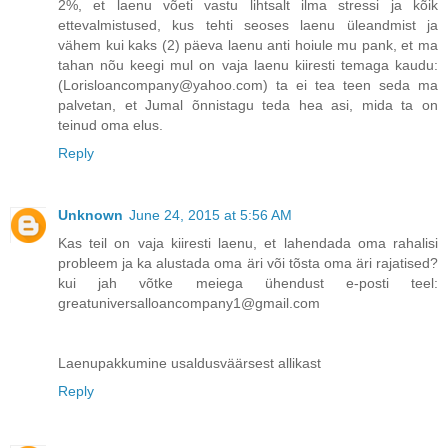
2%, et laenu võeti vastu lihtsalt ilma stressi ja kõik
ettevalmistused, kus tehti seoses laenu üleandmist ja
vähem kui kaks (2) päeva laenu anti hoiule mu pank, et ma
tahan nõu keegi mul on vaja laenu kiiresti temaga kaudu:
(Lorisloancompany@yahoo.com) ta ei tea teen seda ma
palvetan, et Jumal õnnistagu teda hea asi, mida ta on
teinud oma elus.
Reply
Unknown
June 24, 2015 at 5:56 AM
Kas teil on vaja kiiresti laenu, et lahendada oma rahalisi
probleem ja ka alustada oma äri või tõsta oma äri rajatised?
kui jah võtke meiega ühendust e-posti teel:
greatuniversalloancompany1@gmail.com
Laenupakkumine usaldusväärsest allikast
Reply