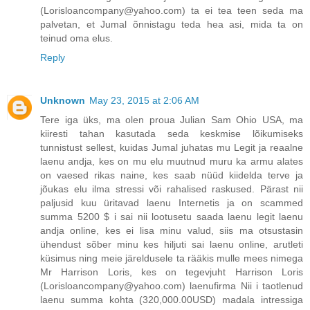
(Lorisloancompany@yahoo.com) ta ei tea teen seda ma
palvetan, et Jumal õnnistagu teda hea asi, mida ta on
teinud oma elus.
Reply
Unknown
May 23, 2015 at 2:06 AM
Tere iga üks, ma olen proua Julian Sam Ohio USA, ma
kiiresti tahan kasutada seda keskmise lõikumiseks
tunnistust sellest, kuidas Jumal juhatas mu Legit ja reaalne
laenu andja, kes on mu elu muutnud muru ka armu alates
on vaesed rikas naine, kes saab nüüd kiidelda terve ja
jõukas elu ilma stressi või rahalised raskused. Pärast nii
paljusid kuu üritavad laenu Internetis ja on scammed
summa 5200 $ i sai nii lootusetu saada laenu legit laenu
andja online, kes ei lisa minu valud, siis ma otsustasin
ühendust sõber minu kes hiljuti sai laenu online, arutleti
küsimus ning meie järeldusele ta rääkis mulle mees nimega
Mr Harrison Loris, kes on tegevjuht Harrison Loris
(Lorisloancompany@yahoo.com) laenufirma Nii i taotlenud
laenu summa kohta (320,000.00USD) madala intressiga