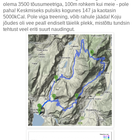
olema 3500 tõusumeetriga, 100m rohkem kui meie - pole
paha! Keskmiseks pulsiks kogunes 147 ja kaotasin
5000kCal. Pole viga treening, võib rahule jääda! Koju
jõudes oli vee peall endiselt täielik plekk, mistõttu tundsin
tehtust veel eriti suurt naudingut.