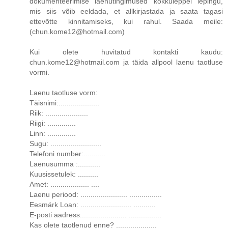
dokumenteerimise laenutingimused kokkuleppel lepingu,
mis siis võib eeldada, et allkirjastada ja saata tagasi
ettevõtte kinnitamiseks, kui rahul. Saada meile:
(chun.kome12@hotmail.com)
Kui olete huvitatud kontakti kaudu:
chun.kome12@hotmail.com ja täida allpool laenu taotluse
vormi.
Laenu taotluse vorm:
Täisnimi:....................
Riik: .....................
Riigi: ..............
Linn: ..............
Sugu: .........................
Telefoni number:...........
Laenusumma :...........
Kuusissetulek: ..........
Amet: ................... ....
Laenu periood: ....................... ................
Eesmärk Loan: ......................... ...........
E-posti aadress:...................... ................
Kas olete taotlenud enne? ....................