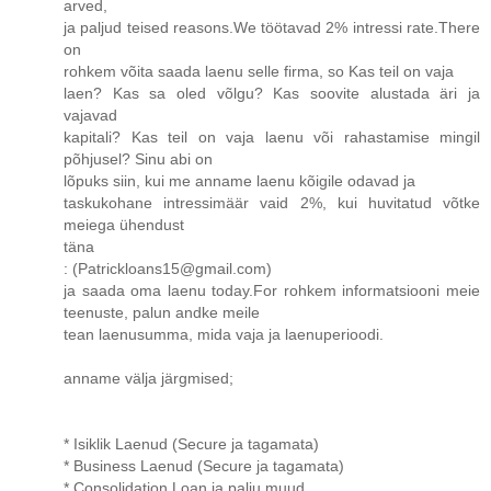
arved,
ja paljud teised reasons.We töötavad 2% intressi rate.There
on
rohkem võita saada laenu selle firma, so Kas teil on vaja
laen? Kas sa oled võlgu? Kas soovite alustada äri ja
vajavad
kapitali? Kas teil on vaja laenu või rahastamise mingil
põhjusel? Sinu abi on
lõpuks siin, kui me anname laenu kõigile odavad ja
taskukohane intressimäär vaid 2%, kui huvitatud võtke
meiega ühendust
täna
: (Patrickloans15@gmail.com)
ja saada oma laenu today.For rohkem informatsiooni meie
teenuste, palun andke meile
tean laenusumma, mida vaja ja laenuperioodi.
anname välja järgmised;
* Isiklik Laenud (Secure ja tagamata)
* Business Laenud (Secure ja tagamata)
* Consolidation Loan ja palju muud.