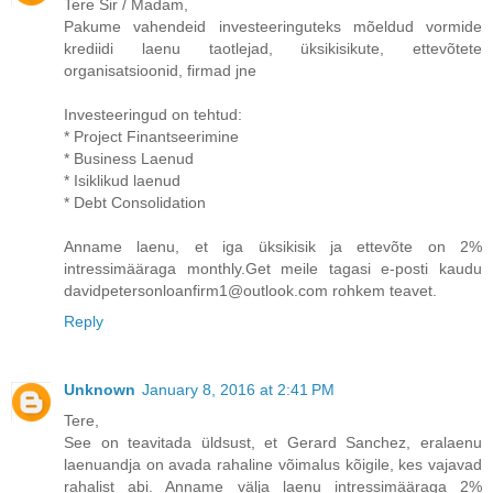
Tere Sir / Madam,
Pakume vahendeid investeeringuteks mõeldud vormide
krediidi laenu taotlejad, üksikisikute, ettevõtete
organisatsioonid, firmad jne
Investeeringud on tehtud:
* Project Finantseerimine
* Business Laenud
* Isiklikud laenud
* Debt Consolidation
Anname laenu, et iga üksikisik ja ettevõte on 2%
intressimääraga monthly.Get meile tagasi e-posti kaudu
davidpetersonloanfirm1@outlook.com rohkem teavet.
Reply
Unknown
January 8, 2016 at 2:41 PM
Tere,
See on teavitada üldsust, et Gerard Sanchez, eralaenu
laenuandja on avada rahaline võimalus kõigile, kes vajavad
rahalist abi. Anname välja laenu intressimääraga 2%