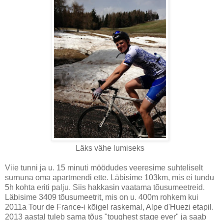
Läks vähe lumiseks
Viie tunni ja u. 15 minuti möödudes veeresime suhteliselt
surnuna oma apartmendi ette. Läbisime 103km, mis ei tundu
5h kohta eriti palju. Siis hakkasin vaatama tõusumeetreid.
Läbisime 3409 tõusumeetrit, mis on u. 400m rohkem kui
2011a Tour de France-i kõigel raskemal, Alpe d'Huezi etapil.
2013 aastal tuleb sama tõus "toughest stage ever" ja saab