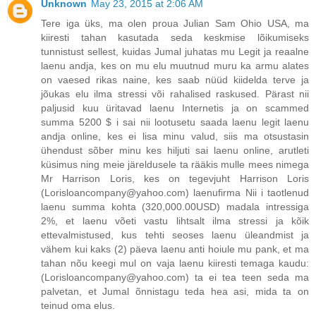
Unknown
May 23, 2015 at 2:06 AM
Tere iga üks, ma olen proua Julian Sam Ohio USA, ma
kiiresti tahan kasutada seda keskmise lõikumiseks
tunnistust sellest, kuidas Jumal juhatas mu Legit ja reaalne
laenu andja, kes on mu elu muutnud muru ka armu alates
on vaesed rikas naine, kes saab nüüd kiidelda terve ja
jõukas elu ilma stressi või rahalised raskused. Pärast nii
paljusid kuu üritavad laenu Internetis ja on scammed
summa 5200 $ i sai nii lootusetu saada laenu legit laenu
andja online, kes ei lisa minu valud, siis ma otsustasin
ühendust sõber minu kes hiljuti sai laenu online, arutleti
küsimus ning meie järeldusele ta rääkis mulle mees nimega
Mr Harrison Loris, kes on tegevjuht Harrison Loris
(Lorisloancompany@yahoo.com) laenufirma Nii i taotlenud
laenu summa kohta (320,000.00USD) madala intressiga
2%, et laenu võeti vastu lihtsalt ilma stressi ja kõik
ettevalmistused, kus tehti seoses laenu üleandmist ja
vähem kui kaks (2) päeva laenu anti hoiule mu pank, et ma
tahan nõu keegi mul on vaja laenu kiiresti temaga kaudu:
(Lorisloancompany@yahoo.com) ta ei tea teen seda ma
palvetan, et Jumal õnnistagu teda hea asi, mida ta on
teinud oma elus.