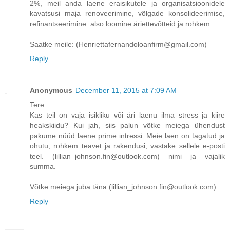
2%, meil anda laene eraisikutele ja organisatsioonidele
kavatsusi maja renoveerimine, võlgade konsolideerimise,
refinantseerimine .also loomine äriettevõtteid ja rohkem
Saatke meile: (Henriettafernandoloanfirm@gmail.com)
Reply
Anonymous
December 11, 2015 at 7:09 AM
Tere.
Kas teil on vaja isikliku või äri laenu ilma stress ja kiire
heakskiidu? Kui jah, siis palun võtke meiega ühendust
pakume nüüd laene prime intressi. Meie laen on tagatud ja
ohutu, rohkem teavet ja rakendusi, vastake sellele e-posti
teel. (lillian_johnson.fin@outlook.com) nimi ja vajalik
summa.
Võtke meiega juba täna (lillian_johnson.fin@outlook.com)
Reply