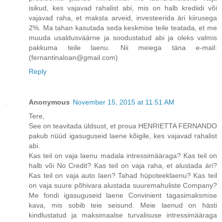
isikud, kes vajavad rahalist abi, mis on halb krediidi või
vajavad raha, et maksta arveid, investeerida äri kiirusega
2%. Ma tahan kasutada seda keskmise teile teatada, et me
muuda usaldusväärne ja soodustatud abi ja oleks valmis
pakkuma teile laenu. Nii meiega täna e-mail:
(fernantinaloan@gmail.com)
Reply
Anonymous
November 15, 2015 at 11:51 AM
Tere,
See on teavitada üldsust, et proua HENRIETTA FERNANDO
pakub nüüd igasuguseid laene kõigile, kes vajavad rahalist
abi.
Kas teil on vaja laenu madala intressimääraga? Kas teil on
halb või No Credit? Kas teil on vaja raha, et alustada äri?
Kas teil on vaja auto laen? Tahad hüpoteeklaenu? Kas teil
on vaja suure põhivara alustada suuremahuliste Company?
Me fondi igasuguseid laene Convinient tagasimaksmise
kava, mis sobib teie seisund. Meie laenud on hästi
kindlustatud ja maksimaalse turvalisuse intressimääraga