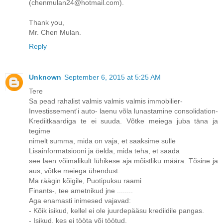
(chenmulan24@hotmail.com).
Thank you,
Mr. Chen Mulan.
Reply
Unknown
September 6, 2015 at 5:25 AM
Tere
Sa pead rahalist valmis valmis valmis immobilier-
Investissement'i auto- laenu võla lunastamine consolidation-
Krediitkaardiga te ei suuda. Võtke meiega juba täna ja
tegime
nimelt summa, mida on vaja, et saaksime sulle
Lisainformatsiooni ja öelda, mida teha, et saada
see laen võimalikult lühikese aja mõistliku määra. Tõsine ja
aus, võtke meiega ühendust.
Ma räägin kõigile, Puotipuksu raami
Finants-, tee ametnikud jne ........
Aga enamasti inimesed vajavad:
- Kõik isikud, kellel ei ole juurdepääsu krediidile pangas.
- Isikud, kes ei tööta või töötud.