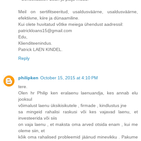
Meil on sertifitseeritud, usaldusväärne, usaldusväärne,
efektiivne, kiire ja dünaamiline.
Kui olete huvitatud võtke meiega ühendust aadressil:
patrickloans15@gmail.com
Edu,
Klienditeenindus.
Patrick LAEN KINDEL.
Reply
philipken
October 15, 2015 at 4:10 PM
tere.
Olen hr Philip ken eralaenu laenuandja, kes annab elu
jooksul
võimalust laenu üksikisikutele , firmade , kindlustus jne
sa mingeid rahalisi raskusi või kes vajavad laenu, et
investeerida või siis
on vaja laenu , et maksta oma arved otsida enam , kui me
oleme siin, et
kõik oma rahalised probleemid jäänud minevikku . Pakume