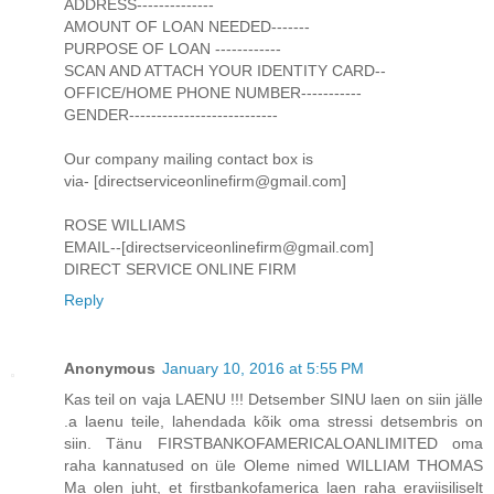
ADDRESS--------------
AMOUNT OF LOAN NEEDED-------
PURPOSE OF LOAN ------------
SCAN AND ATTACH YOUR IDENTITY CARD--
OFFICE/HOME PHONE NUMBER-----------
GENDER---------------------------
Our company mailing contact box is
via- [directserviceonlinefirm@gmail.com]
ROSE WILLIAMS
EMAIL--[directserviceonlinefirm@gmail.com]
DIRECT SERVICE ONLINE FIRM
Reply
Anonymous
January 10, 2016 at 5:55 PM
Kas teil on vaja LAENU !!! Detsember SINU laen on siin jälle
.a laenu teile, lahendada kõik oma stressi detsembris on
siin. Tänu FIRSTBANKOFAMERICALOANLIMITED oma
raha kannatused on üle Oleme nimed WILLIAM THOMAS
Ma olen juht, et firstbankofamerica laen raha eraviisiliselt