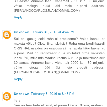
30 aastat. Anname laenu vähemalt 2000 kuni 50 miljonit.
võtke meiega nüüd läbi meie e-posti aadress:
(FERNANDOCARLOSJUAN@GMAIL.COM)
Reply
Unknown
January 31, 2016 at 4:44 PM
Sul on igasuguseid rahalisi probleeme? Vajad laenu, et
maksta võlgu? Olete finantskriisis? Raha oma krediitkaardi
ORIGINAL usaldus on usaldusväärne ravida kõiki laene, vt
allpool. Meil on registreeritud ja volitatud firma väljastab
laenu 2%, mille minimaalne kestus 6 kuud ja maksimaalselt
30 aastat. Anname laenu vähemalt 2000 kuni 50 miljonit.
võtke meiega nüüd läbi meie e-posti aadress:
(FERNANDOCARLOSJUAN@GMAIL.COM)
Reply
Unknown
February 3, 2016 at 8:48 PM
Tere,
See on teavitada üldsust, et proua Grace Okowa, eralaenu