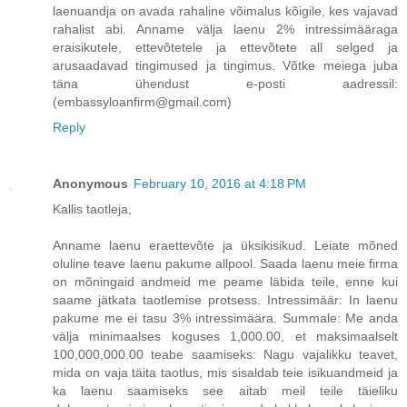
laenuandja on avada rahaline võimalus kõigile, kes vajavad
rahalist abi. Anname välja laenu 2% intressimääraga
eraisikutele, ettevõtetele ja ettevõtete all selged ja
arusaadavad tingimused ja tingimus. Võtke meiega juba
täna ühendust e-posti aadressil:
(embassyloanfirm@gmail.com)
Reply
Anonymous
February 10, 2016 at 4:18 PM
Kallis taotleja,
Anname laenu eraettevõte ja üksikisikud. Leiate mõned
oluline teave laenu pakume allpool. Saada laenu meie firma
on mõningaid andmeid me peame läbida teile, enne kui
saame jätkata taotlemise protsess. Intressimäär: In laenu
pakume me ei tasu 3% intressimäära. Summale: Me anda
välja minimaalses koguses 1,000.00, et maksimaalselt
100,000,000.00 teabe saamiseks: Nagu vajalikku teavet,
mida on vaja täita taotlus, mis sisaldab teie isikuandmeid ja
ka laenu saamiseks see aitab meil teile täieliku