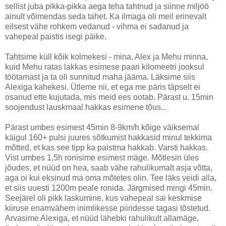
sellist juba pikka-pikka aega teha tahtnud ja siinne miljöö
ainult võimendas seda tahet. Ka ilmaga oli meil erinevalt
eilsest vähe rohkem vedanud - vihma ei sadanud ja
vahepeal paistis isegi päike.
Tahtsime küll kõik kolmekesi - mina, Alex ja Mehu minna,
kuid Mehu ratas lakkas esimese paari kilomeetri jooksul
töötamast ja ta oli sunnitud maha jääma. Läksime siis
Alexiga kahekesi. Ütleme nii, et ega me päris täpselt ei
osanud ette kujutada, mis meid ees ootab. Pärast u. 15min
soojendust lauskmaal hakkas esimene tõus...
Pärast umbes esimest 45min 8-9km/h kõige väiksemal
käigul 160+ pulsi juures sõtkumist hakkasid minul tekkima
mõtted, et kas see tipp ka paistma hakkab. Varsti hakkas.
Vist umbes 1,5h ronisime esimest mäge. Mõtlesin üles
jõudes, et nüüd on hea, saab vähe rahulikumalt asja võtta,
aga oi kui eksinud ma oma mõtetes olin. Tee läks veidi alla,
et siis uuesti 1200m peale ronida. Järgmised mingi 45min.
Seejärel oli pikk laskumine, kus vahepeal sai keskmise
kiiruse enamvähem inimlikesse piiridesse tagasi tõstetud.
Arvasime Alexiga, et nüüd lähebki rahulikult allamäge,