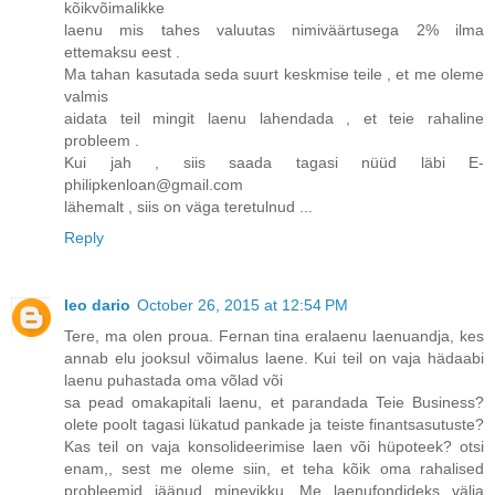
kõikvõimalikke
laenu mis tahes valuutas nimiväärtusega 2% ilma
ettemaksu eest .
Ma tahan kasutada seda suurt keskmise teile , et me oleme
valmis
aidata teil mingit laenu lahendada , et teie rahaline
probleem .
Kui jah , siis saada tagasi nüüd läbi E-
philipkenloan@gmail.com
lähemalt , siis on väga teretulnud ...
Reply
leo dario
October 26, 2015 at 12:54 PM
Tere, ma olen proua. Fernan tina eralaenu laenuandja, kes
annab elu jooksul võimalus laene. Kui teil on vaja hädaabi
laenu puhastada oma võlad või
sa pead omakapitali laenu, et parandada Teie Business?
olete poolt tagasi lükatud pankade ja teiste finantsasutuste?
Kas teil on vaja konsolideerimise laen või hüpoteek? otsi
enam,, sest me oleme siin, et teha kõik oma rahalised
probleemid jäänud minevikku. Me laenufondideks välja