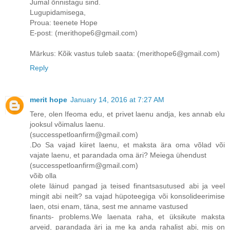
Jumal õnnistagu sind.
Lugupidamisega,
Proua: teenete Hope
E-post: (merithope6@gmail.com)
Märkus: Kõik vastus tuleb saata: (merithope6@gmail.com)
Reply
merit hope
January 14, 2016 at 7:27 AM
Tere, olen Ifeoma edu, et privet laenu andja, kes annab elu
jooksul võimalus laenu.
(successpetloanfirm@gmail.com)
.Do Sa vajad kiiret laenu, et maksta ära oma võlad või
vajate laenu, et parandada oma äri? Meiega ühendust
(successpetloanfirm@gmail.com)
võib olla
olete läinud pangad ja teised finantsasutused abi ja veel
mingit abi neilt? sa vajad hüpoteegiga või konsolideerimise
laen, otsi enam, täna, sest me anname vastused
finants- problems.We laenata raha, et üksikute maksta
arveid, parandada äri ja me ka anda rahalist abi, mis on