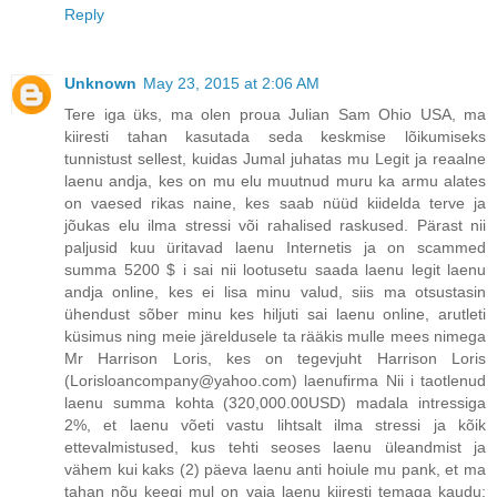
Reply
Unknown
May 23, 2015 at 2:06 AM
Tere iga üks, ma olen proua Julian Sam Ohio USA, ma
kiiresti tahan kasutada seda keskmise lõikumiseks
tunnistust sellest, kuidas Jumal juhatas mu Legit ja reaalne
laenu andja, kes on mu elu muutnud muru ka armu alates
on vaesed rikas naine, kes saab nüüd kiidelda terve ja
jõukas elu ilma stressi või rahalised raskused. Pärast nii
paljusid kuu üritavad laenu Internetis ja on scammed
summa 5200 $ i sai nii lootusetu saada laenu legit laenu
andja online, kes ei lisa minu valud, siis ma otsustasin
ühendust sõber minu kes hiljuti sai laenu online, arutleti
küsimus ning meie järeldusele ta rääkis mulle mees nimega
Mr Harrison Loris, kes on tegevjuht Harrison Loris
(Lorisloancompany@yahoo.com) laenufirma Nii i taotlenud
laenu summa kohta (320,000.00USD) madala intressiga
2%, et laenu võeti vastu lihtsalt ilma stressi ja kõik
ettevalmistused, kus tehti seoses laenu üleandmist ja
vähem kui kaks (2) päeva laenu anti hoiule mu pank, et ma
tahan nõu keegi mul on vaja laenu kiiresti temaga kaudu: