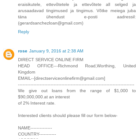
eraisikutele, ettevõtetele ja ettevõtete all selged ja
arusaadavad tingimused ja tingimus. Võtke meiega juba
täna ühendust e-posti aadressil:
(gerardsanchezloan@gmail.com)
Reply
rose
January 9, 2016 at 2:38 AM
DIRECT SERVICE ONLINE FIRM
HEAD OFFICE---Richmond Road,Worthing, United
Kingdom
EMAIL--[directserviceonlinefirm@gmail.com]
---------------------------------------------------------------------------
We give out loans from the range of $1,000 to
$90,000,000.at an interest
of 2% Interest rate.
Interested clients should please fill our form below-
NAME--------------
COUNTRY-----------