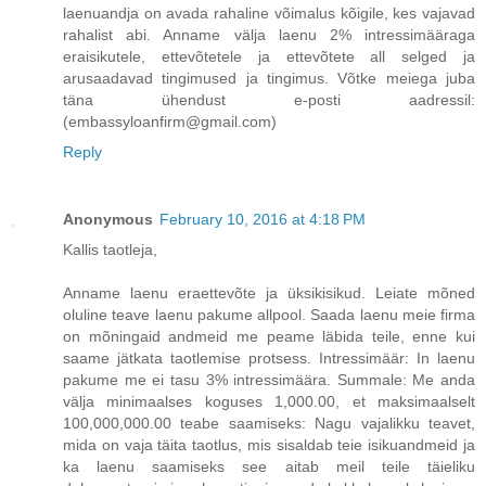
laenuandja on avada rahaline võimalus kõigile, kes vajavad
rahalist abi. Anname välja laenu 2% intressimääraga
eraisikutele, ettevõtetele ja ettevõtete all selged ja
arusaadavad tingimused ja tingimus. Võtke meiega juba
täna ühendust e-posti aadressil:
(embassyloanfirm@gmail.com)
Reply
Anonymous
February 10, 2016 at 4:18 PM
Kallis taotleja,
Anname laenu eraettevõte ja üksikisikud. Leiate mõned
oluline teave laenu pakume allpool. Saada laenu meie firma
on mõningaid andmeid me peame läbida teile, enne kui
saame jätkata taotlemise protsess. Intressimäär: In laenu
pakume me ei tasu 3% intressimäära. Summale: Me anda
välja minimaalses koguses 1,000.00, et maksimaalselt
100,000,000.00 teabe saamiseks: Nagu vajalikku teavet,
mida on vaja täita taotlus, mis sisaldab teie isikuandmeid ja
ka laenu saamiseks see aitab meil teile täieliku