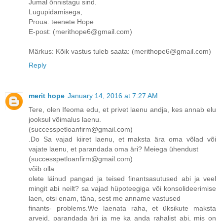
Jumal õnnistagu sind.
Lugupidamisega,
Proua: teenete Hope
E-post: (merithope6@gmail.com)
Märkus: Kõik vastus tuleb saata: (merithope6@gmail.com)
Reply
merit hope
January 14, 2016 at 7:27 AM
Tere, olen Ifeoma edu, et privet laenu andja, kes annab elu
jooksul võimalus laenu.
(successpetloanfirm@gmail.com)
.Do Sa vajad kiiret laenu, et maksta ära oma võlad või
vajate laenu, et parandada oma äri? Meiega ühendust
(successpetloanfirm@gmail.com)
võib olla
olete läinud pangad ja teised finantsasutused abi ja veel
mingit abi neilt? sa vajad hüpoteegiga või konsolideerimise
laen, otsi enam, täna, sest me anname vastused
finants- problems.We laenata raha, et üksikute maksta
arveid, parandada äri ja me ka anda rahalist abi, mis on