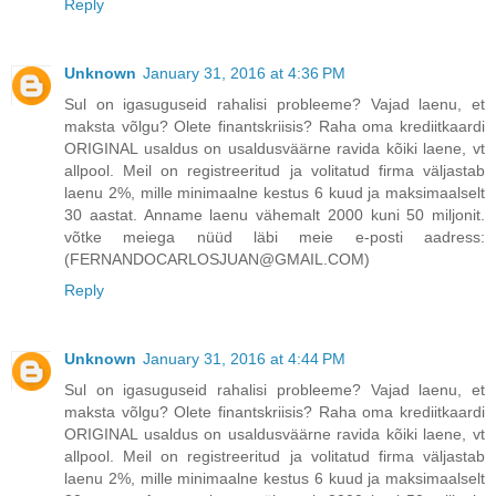
Reply
Unknown
January 31, 2016 at 4:36 PM
Sul on igasuguseid rahalisi probleeme? Vajad laenu, et
maksta võlgu? Olete finantskriisis? Raha oma krediitkaardi
ORIGINAL usaldus on usaldusväärne ravida kõiki laene, vt
allpool. Meil on registreeritud ja volitatud firma väljastab
laenu 2%, mille minimaalne kestus 6 kuud ja maksimaalselt
30 aastat. Anname laenu vähemalt 2000 kuni 50 miljonit.
võtke meiega nüüd läbi meie e-posti aadress:
(FERNANDOCARLOSJUAN@GMAIL.COM)
Reply
Unknown
January 31, 2016 at 4:44 PM
Sul on igasuguseid rahalisi probleeme? Vajad laenu, et
maksta võlgu? Olete finantskriisis? Raha oma krediitkaardi
ORIGINAL usaldus on usaldusväärne ravida kõiki laene, vt
allpool. Meil on registreeritud ja volitatud firma väljastab
laenu 2%, mille minimaalne kestus 6 kuud ja maksimaalselt