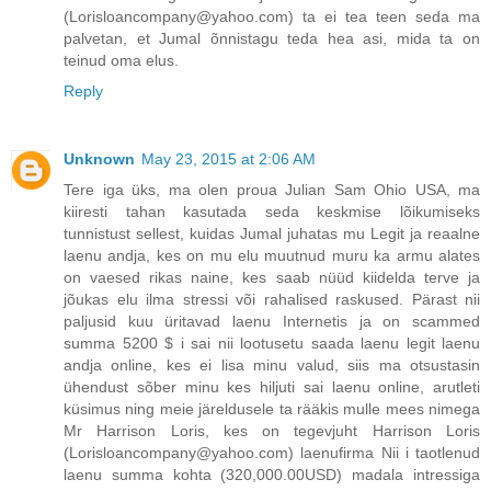
(Lorisloancompany@yahoo.com) ta ei tea teen seda ma
palvetan, et Jumal õnnistagu teda hea asi, mida ta on
teinud oma elus.
Reply
Unknown
May 23, 2015 at 2:06 AM
Tere iga üks, ma olen proua Julian Sam Ohio USA, ma
kiiresti tahan kasutada seda keskmise lõikumiseks
tunnistust sellest, kuidas Jumal juhatas mu Legit ja reaalne
laenu andja, kes on mu elu muutnud muru ka armu alates
on vaesed rikas naine, kes saab nüüd kiidelda terve ja
jõukas elu ilma stressi või rahalised raskused. Pärast nii
paljusid kuu üritavad laenu Internetis ja on scammed
summa 5200 $ i sai nii lootusetu saada laenu legit laenu
andja online, kes ei lisa minu valud, siis ma otsustasin
ühendust sõber minu kes hiljuti sai laenu online, arutleti
küsimus ning meie järeldusele ta rääkis mulle mees nimega
Mr Harrison Loris, kes on tegevjuht Harrison Loris
(Lorisloancompany@yahoo.com) laenufirma Nii i taotlenud
laenu summa kohta (320,000.00USD) madala intressiga