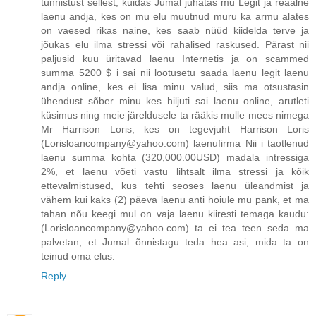
tunnistust sellest, kuidas Jumal juhatas mu Legit ja reaalne
laenu andja, kes on mu elu muutnud muru ka armu alates
on vaesed rikas naine, kes saab nüüd kiidelda terve ja
jõukas elu ilma stressi või rahalised raskused. Pärast nii
paljusid kuu üritavad laenu Internetis ja on scammed
summa 5200 $ i sai nii lootusetu saada laenu legit laenu
andja online, kes ei lisa minu valud, siis ma otsustasin
ühendust sõber minu kes hiljuti sai laenu online, arutleti
küsimus ning meie järeldusele ta rääkis mulle mees nimega
Mr Harrison Loris, kes on tegevjuht Harrison Loris
(Lorisloancompany@yahoo.com) laenufirma Nii i taotlenud
laenu summa kohta (320,000.00USD) madala intressiga
2%, et laenu võeti vastu lihtsalt ilma stressi ja kõik
ettevalmistused, kus tehti seoses laenu üleandmist ja
vähem kui kaks (2) päeva laenu anti hoiule mu pank, et ma
tahan nõu keegi mul on vaja laenu kiiresti temaga kaudu:
(Lorisloancompany@yahoo.com) ta ei tea teen seda ma
palvetan, et Jumal õnnistagu teda hea asi, mida ta on
teinud oma elus.
Reply