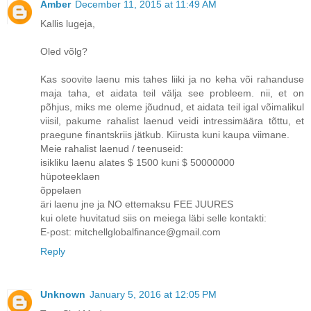
Amber
December 11, 2015 at 11:49 AM
Kallis lugeja,
Oled võlg?
Kas soovite laenu mis tahes liiki ja no keha või rahanduse
maja taha, et aidata teil välja see probleem. nii, et on
põhjus, miks me oleme jõudnud, et aidata teil igal võimalikul
viisil, pakume rahalist laenud veidi intressimäära tõttu, et
praegune finantskriis jätkub. Kiirusta kuni kaupa viimane.
Meie rahalist laenud / teenuseid:
isikliku laenu alates $ 1500 kuni $ 50000000
hüpoteeklaen
õppelaen
äri laenu jne ja NO ettemaksu FEE JUURES
kui olete huvitatud siis on meiega läbi selle kontakti:
E-post: mitchellglobalfinance@gmail.com
Reply
Unknown
January 5, 2016 at 12:05 PM