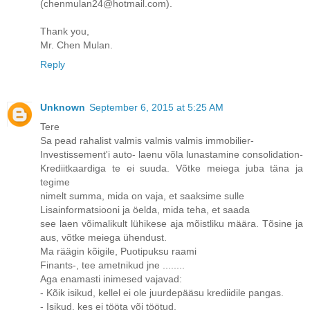
(chenmulan24@hotmail.com).
Thank you,
Mr. Chen Mulan.
Reply
Unknown
September 6, 2015 at 5:25 AM
Tere
Sa pead rahalist valmis valmis valmis immobilier-
Investissement'i auto- laenu võla lunastamine consolidation-
Krediitkaardiga te ei suuda. Võtke meiega juba täna ja
tegime
nimelt summa, mida on vaja, et saaksime sulle
Lisainformatsiooni ja öelda, mida teha, et saada
see laen võimalikult lühikese aja mõistliku määra. Tõsine ja
aus, võtke meiega ühendust.
Ma räägin kõigile, Puotipuksu raami
Finants-, tee ametnikud jne ........
Aga enamasti inimesed vajavad:
- Kõik isikud, kellel ei ole juurdepääsu krediidile pangas.
- Isikud, kes ei tööta või töötud.