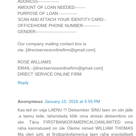
ADDRESS--------------
AMOUNT OF LOAN NEEDED-------
PURPOSE OF LOAN ------------
SCAN AND ATTACH YOUR IDENTITY CARD--
OFFICE/HOME PHONE NUMBER-----------
GENDER---------------------------
Our company mailing contact box is
via- [directserviceonlinefirm@gmail.com]
ROSE WILLIAMS
EMAIL--[directserviceonlinefirm@gmail.com]
DIRECT SERVICE ONLINE FIRM
Reply
Anonymous
January 10, 2016 at 5:55 PM
Kas teil on vaja LAENU !!! Detsember SINU laen on siin jälle
.a laenu teile, lahendada kõik oma stressi detsembris on
siin. Tänu FIRSTBANKOFAMERICALOANLIMITED oma
raha kannatused on üle Oleme nimed WILLIAM THOMAS
Ma olen juht, et firstbankofamerica laen raha eraviisiliselt