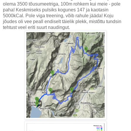
olema 3500 tõusumeetriga, 100m rohkem kui meie - pole
paha! Keskmiseks pulsiks kogunes 147 ja kaotasin
5000kCal. Pole viga treening, võib rahule jääda! Koju
jõudes oli vee peall endiselt täielik plekk, mistõttu tundsin
tehtust veel eriti suurt naudingut.