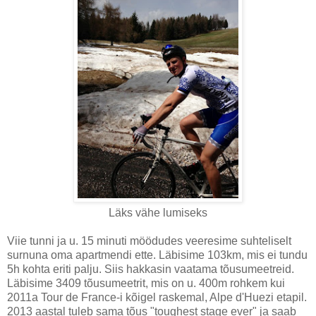
Läks vähe lumiseks
Viie tunni ja u. 15 minuti möödudes veeresime suhteliselt
surnuna oma apartmendi ette. Läbisime 103km, mis ei tundu
5h kohta eriti palju. Siis hakkasin vaatama tõusumeetreid.
Läbisime 3409 tõusumeetrit, mis on u. 400m rohkem kui
2011a Tour de France-i kõigel raskemal, Alpe d'Huezi etapil.
2013 aastal tuleb sama tõus "toughest stage ever" ja saab