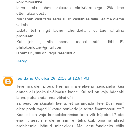
kõikvõimalikke
laenu mis tahes valuutas nimiväärtusega 2% ilma
ettemaksu eest .
Ma tahan kasutada seda suurt keskmise teile , et me oleme
valmis
aidata teil mingit laenu lahendada , et teie rahaline
probleem .
Kui jah , siis saada tagasi nüüd läbi E-
philipkenloan@gmail.com
lähemalt , siis on väga teretulnud ...
Reply
leo dario
October 26, 2015 at 12:54 PM
Tere, ma olen proua. Fernan tina eralaenu laenuandja, kes
annab elu jooksul võimalus laene. Kui teil on vaja hädaabi
laenu puhastada oma võlad või
sa pead omakapitali laenu, et parandada Teie Business?
olete poolt tagasi lükatud pankade ja teiste finantsasutuste?
Kas teil on vaja konsolideerimise laen või hüpoteek? otsi
enam,, sest me oleme siin, et teha kõik oma rahalised
probleemid jäänud minevikku. Me laenufondideks välja