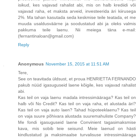
isikud, kes vajavad rahalist abi, mis on halb krediidi või
vajavad raha, et maksta arveid, investeerida äri kiirusega
2%. Ma tahan kasutada seda keskmise teile teatada, et me
muuda usaldusväärne ja soodustatud abi ja oleks valmis
pakkuma teile laenu. Nii meiega täna e-mail:
(fernantinaloan@gmail.com)
Reply
Anonymous
November 15, 2015 at 11:51 AM
Tere,
See on teavitada üldsust, et proua HENRIETTA FERNANDO
pakub nüüd igasuguseid laene kõigile, kes vajavad rahalist
abi.
Kas teil on vaja laenu madala intressimääraga? Kas teil on
halb või No Credit? Kas teil on vaja raha, et alustada äri?
Kas teil on vaja auto laen? Tahad hüpoteeklaenu? Kas teil
on vaja suure põhivara alustada suuremahuliste Company?
Me fondi igasuguseid laene Convinient tagasimaksmise
kava, mis sobib teie seisund. Meie laenud on hästi
kindlustatud ja maksimaalse turvalisuse intressimääraga