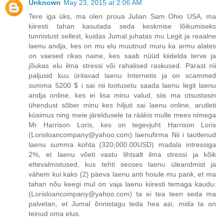
Unknown
May 23, 2015 at 2:06 AM
Tere iga üks, ma olen proua Julian Sam Ohio USA, ma
kiiresti tahan kasutada seda keskmise lõikumiseks
tunnistust sellest, kuidas Jumal juhatas mu Legit ja reaalne
laenu andja, kes on mu elu muutnud muru ka armu alates
on vaesed rikas naine, kes saab nüüd kiidelda terve ja
jõukas elu ilma stressi või rahalised raskused. Pärast nii
paljusid kuu üritavad laenu Internetis ja on scammed
summa 5200 $ i sai nii lootusetu saada laenu legit laenu
andja online, kes ei lisa minu valud, siis ma otsustasin
ühendust sõber minu kes hiljuti sai laenu online, arutleti
küsimus ning meie järeldusele ta rääkis mulle mees nimega
Mr Harrison Loris, kes on tegevjuht Harrison Loris
(Lorisloancompany@yahoo.com) laenufirma Nii i taotlenud
laenu summa kohta (320,000.00USD) madala intressiga
2%, et laenu võeti vastu lihtsalt ilma stressi ja kõik
ettevalmistused, kus tehti seoses laenu üleandmist ja
vähem kui kaks (2) päeva laenu anti hoiule mu pank, et ma
tahan nõu keegi mul on vaja laenu kiiresti temaga kaudu:
(Lorisloancompany@yahoo.com) ta ei tea teen seda ma
palvetan, et Jumal õnnistagu teda hea asi, mida ta on
teinud oma elus.