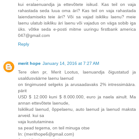
kui eralaenuandja ja ettevõtete isikud. Kas teil on vaja
rahastada seda luua oma äri? Kas teil on vaja rahastada
laiendamiseks teie äri? Või sa vajad isikliku laenu? meie
laenu ulatub isikliku äri laenu või vajadus on väga sobib iga
üks. võtke seda e-posti mitme uuringu firstbank america
047@gmail.com
Reply
merit hope
January 14, 2016 at 7:27 AM
Tere olen pr, Merit Lootus, laenuandja õigustatud ja
usaldusväärne laenu laenud
on tingimused selgeks ja arusaadavaks 2% intressimäära.
pärit
USD $ 12.000 kuni $ 8.000.000, euro ja naela ainult. Ma
annan ettevõtete laenude,
Isiklikud laenud, õppelaenu, auto laenud ja laenud maksta
arveid. kui sa
vaja kustutaminea
sa pead tegema, on teil minuga otse
In: (merithope6@gmail.com)