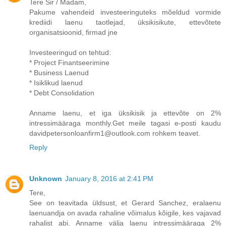
Tere Sir / Madam,
Pakume vahendeid investeeringuteks mõeldud vormide
krediidi laenu taotlejad, üksikisikute, ettevõtete
organisatsioonid, firmad jne
Investeeringud on tehtud:
* Project Finantseerimine
* Business Laenud
* Isiklikud laenud
* Debt Consolidation
Anname laenu, et iga üksikisik ja ettevõte on 2%
intressimääraga monthly.Get meile tagasi e-posti kaudu
davidpetersonloanfirm1@outlook.com rohkem teavet.
Reply
Unknown
January 8, 2016 at 2:41 PM
Tere,
See on teavitada üldsust, et Gerard Sanchez, eralaenu
laenuandja on avada rahaline võimalus kõigile, kes vajavad
rahalist abi. Anname välja laenu intressimääraga 2%