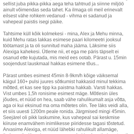
sellist juba pikka-pikka aega teha tahtnud ja siinne miljöö
ainult võimendas seda tahet. Ka ilmaga oli meil erinevalt
eilsest vähe rohkem vedanud - vihma ei sadanud ja
vahepeal paistis isegi päike.
Tahtsime küll kõik kolmekesi - mina, Alex ja Mehu minna,
kuid Mehu ratas lakkas esimese paari kilomeetri jooksul
töötamast ja ta oli sunnitud maha jääma. Läksime siis
Alexiga kahekesi. Ütleme nii, et ega me päris täpselt ei
osanud ette kujutada, mis meid ees ootab. Pärast u. 15min
soojendust lauskmaal hakkas esimene tõus...
Pärast umbes esimest 45min 8-9km/h kõige väiksemal
käigul 160+ pulsi juures sõtkumist hakkasid minul tekkima
mõtted, et kas see tipp ka paistma hakkab. Varsti hakkas.
Vist umbes 1,5h ronisime esimest mäge. Mõtlesin üles
jõudes, et nüüd on hea, saab vähe rahulikumalt asja võtta,
aga oi kui eksinud ma oma mõtetes olin. Tee läks veidi alla,
et siis uuesti 1200m peale ronida. Järgmised mingi 45min.
Seejärel oli pikk laskumine, kus vahepeal sai keskmise
kiiruse enamvähem inimlikesse piiridesse tagasi tõstetud.
Arvasime Alexiga, et nüüd lähebki rahulikult allamäge,