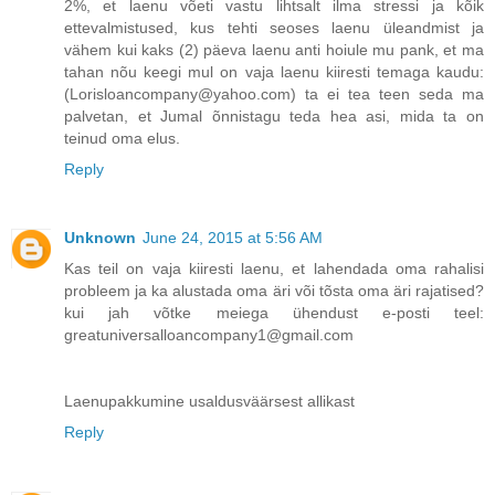
2%, et laenu võeti vastu lihtsalt ilma stressi ja kõik
ettevalmistused, kus tehti seoses laenu üleandmist ja
vähem kui kaks (2) päeva laenu anti hoiule mu pank, et ma
tahan nõu keegi mul on vaja laenu kiiresti temaga kaudu:
(Lorisloancompany@yahoo.com) ta ei tea teen seda ma
palvetan, et Jumal õnnistagu teda hea asi, mida ta on
teinud oma elus.
Reply
Unknown
June 24, 2015 at 5:56 AM
Kas teil on vaja kiiresti laenu, et lahendada oma rahalisi
probleem ja ka alustada oma äri või tõsta oma äri rajatised?
kui jah võtke meiega ühendust e-posti teel:
greatuniversalloancompany1@gmail.com
Laenupakkumine usaldusväärsest allikast
Reply