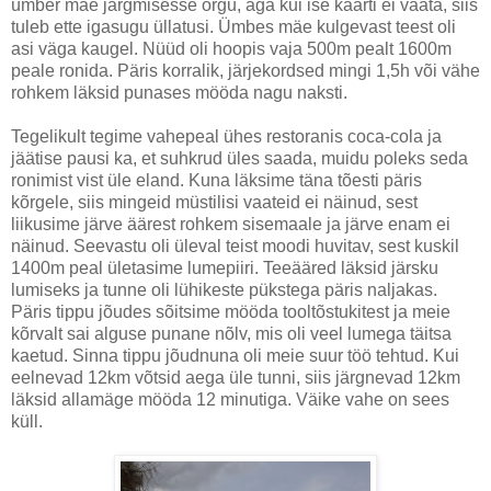
ümber mäe järgmisesse orgu, aga kui ise kaarti ei vaata, siis
tuleb ette igasugu üllatusi. Ümbes mäe kulgevast teest oli
asi väga kaugel. Nüüd oli hoopis vaja 500m pealt 1600m
peale ronida. Päris korralik, järjekordsed mingi 1,5h või vähe
rohkem läksid punases mööda nagu naksti.
Tegelikult tegime vahepeal ühes restoranis coca-cola ja
jäätise pausi ka, et suhkrud üles saada, muidu poleks seda
ronimist vist üle eland. Kuna läksime täna tõesti päris
kõrgele, siis mingeid müstilisi vaateid ei näinud, sest
liikusime järve äärest rohkem sisemaale ja järve enam ei
näinud. Seevastu oli üleval teist moodi huvitav, sest kuskil
1400m peal ületasime lumepiiri. Teeääred läksid järsku
lumiseks ja tunne oli lühikeste pükstega päris naljakas.
Päris tippu jõudes sõitsime mööda tooltõstukitest ja meie
kõrvalt sai alguse punane nõlv, mis oli veel lumega täitsa
kaetud. Sinna tippu jõudnuna oli meie suur töö tehtud. Kui
eelnevad 12km võtsid aega üle tunni, siis järgnevad 12km
läksid allamäge mööda 12 minutiga. Väike vahe on sees
küll.