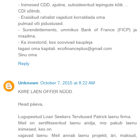
- Inimesed CDD, ajutine, subsideeritud lepingute kõik ...
CDI sõlmib.
- Eraisikud rahalist vajadust korraldada oma
pulmad või pidustused.
- Surendettements, ummikus Bank of France (FICP) ja
maailma.
- Ka investorid, kes soovivad kaupleja
tagasi oma kapitali. ecofinanceplus@gmail.com
Sinu oma
Reply
Unknown
October 7, 2015 at 8:22 AM
KIIRE LAEN OFFER NÜÜD.
Head päeva,
Lugupeetud Loan Seekers Tervitused Patrick laenu firma.
Meil on sertifitseeritud laenu andja, mis pakub laenu
inimesed, kes on
vajavad laenu. Meil annab laenu projekti, äri, maksud,