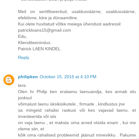
Meil on sertifitseeritud, usaldusväärne, usaldusväärne,
efektiivne, kiire ja dünaamiline.
Kui olete huvitatud võtke meiega ühendust aadressil:
patrickloans15@gmail.com
Edu,
Klienditeenindus.
Patrick LAEN KINDEL.
Reply
philipken
October 15, 2015 at 4:10 PM
tere.
Olen hr Philip ken eralaenu laenuandja, kes annab elu
jooksul
võimalust laenu üksikisikutele , firmade , kindlustus jne
sa mingeid rahalisi raskusi või kes vajavad laenu, et
investeerida või siis
on vaja laenu , et maksta oma arved otsida enam , kui me
oleme siin, et
kõik oma rahalised probleemid jäänud minevikku . Pakume