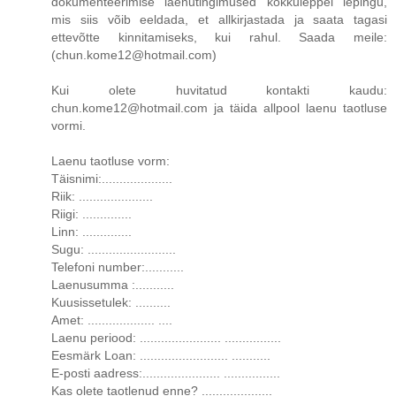
dokumenteerimise laenutingimused kokkuleppel lepingu,
mis siis võib eeldada, et allkirjastada ja saata tagasi
ettevõtte kinnitamiseks, kui rahul. Saada meile:
(chun.kome12@hotmail.com)
Kui olete huvitatud kontakti kaudu:
chun.kome12@hotmail.com ja täida allpool laenu taotluse
vormi.
Laenu taotluse vorm:
Täisnimi:....................
Riik: .....................
Riigi: ..............
Linn: ..............
Sugu: .........................
Telefoni number:...........
Laenusumma :...........
Kuusissetulek: ..........
Amet: ................... ....
Laenu periood: ....................... ................
Eesmärk Loan: ......................... ...........
E-posti aadress:...................... ................
Kas olete taotlenud enne? ....................