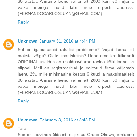
30 aastat. Anname laenu vähemalt 2000 kuni 50 miljonit.
võtke meiega nüüd läbi meie e-posti aadress:
(FERNANDOCARLOSJUAN@GMAIL.COM)
Reply
Unknown
January 31, 2016 at 4:44 PM
Sul on igasuguseid rahalisi probleeme? Vajad laenu, et
maksta võlgu? Olete finantskriisis? Raha oma krediitkaardi
ORIGINAL usaldus on usaldusväärne ravida kõiki laene, vt
allpool. Meil on registreeritud ja volitatud firma väljastab
laenu 2%, mille minimaalne kestus 6 kuud ja maksimaalselt
30 aastat. Anname laenu vähemalt 2000 kuni 50 miljonit.
võtke meiega nüüd läbi meie e-posti aadress:
(FERNANDOCARLOSJUAN@GMAIL.COM)
Reply
Unknown
February 3, 2016 at 8:48 PM
Tere,
See on teavitada üldsust, et proua Grace Okowa, eralaenu