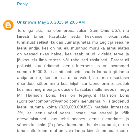
Reply
Unknown
May 23, 2015 at 2:06 AM
Tere iga üks, ma olen proua Julian Sam Ohio USA, ma
kiiresti tahan kasutada seda keskmise lõikumiseks
tunnistust sellest, kuidas Jumal juhatas mu Legit ja reaalne
laenu andja, kes on mu elu muutnud muru ka armu alates
on vaesed rikas naine, kes saab nüüd kiidelda terve ja
jõukas elu ilma stressi või rahalised raskused. Pärast nii
paljusid kuu üritavad laenu Internetis ja on scammed
summa 5200 $ i sai nii lootusetu saada laenu legit laenu
andja online, kes ei lisa minu valud, siis ma otsustasin
ühendust sõber minu kes hiljuti sai laenu online, arutleti
küsimus ning meie järeldusele ta rääkis mulle mees nimega
Mr Harrison Loris, kes on tegevjuht Harrison Loris
(Lorisloancompany@yahoo.com) laenufirma Nii i taotlenud
laenu summa kohta (320,000.00USD) madala intressiga
2%, et laenu võeti vastu lihtsalt ilma stressi ja kõik
ettevalmistused, kus tehti seoses laenu üleandmist ja
vähem kui kaks (2) päeva laenu anti hoiule mu pank, et ma
tahan nõu keegi mul on vaja laenu kiiresti temaga kaudu: