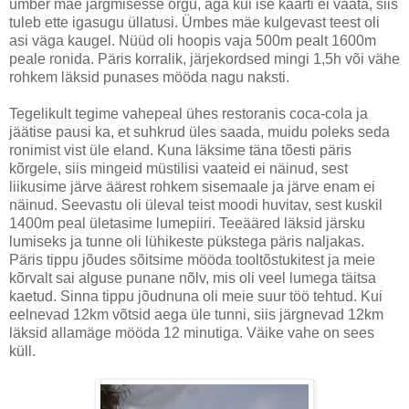
ümber mäe järgmisesse orgu, aga kui ise kaarti ei vaata, siis
tuleb ette igasugu üllatusi. Ümbes mäe kulgevast teest oli
asi väga kaugel. Nüüd oli hoopis vaja 500m pealt 1600m
peale ronida. Päris korralik, järjekordsed mingi 1,5h või vähe
rohkem läksid punases mööda nagu naksti.
Tegelikult tegime vahepeal ühes restoranis coca-cola ja
jäätise pausi ka, et suhkrud üles saada, muidu poleks seda
ronimist vist üle eland. Kuna läksime täna tõesti päris
kõrgele, siis mingeid müstilisi vaateid ei näinud, sest
liikusime järve äärest rohkem sisemaale ja järve enam ei
näinud. Seevastu oli üleval teist moodi huvitav, sest kuskil
1400m peal ületasime lumepiiri. Teeääred läksid järsku
lumiseks ja tunne oli lühikeste pükstega päris naljakas.
Päris tippu jõudes sõitsime mööda tooltõstukitest ja meie
kõrvalt sai alguse punane nõlv, mis oli veel lumega täitsa
kaetud. Sinna tippu jõudnuna oli meie suur töö tehtud. Kui
eelnevad 12km võtsid aega üle tunni, siis järgnevad 12km
läksid allamäge mööda 12 minutiga. Väike vahe on sees
küll.