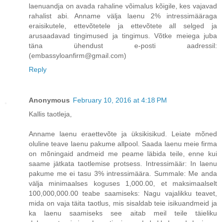
laenuandja on avada rahaline võimalus kõigile, kes vajavad
rahalist abi. Anname välja laenu 2% intressimääraga
eraisikutele, ettevõtetele ja ettevõtete all selged ja
arusaadavad tingimused ja tingimus. Võtke meiega juba
täna ühendust e-posti aadressil:
(embassyloanfirm@gmail.com)
Reply
Anonymous
February 10, 2016 at 4:18 PM
Kallis taotleja,
Anname laenu eraettevõte ja üksikisikud. Leiate mõned
oluline teave laenu pakume allpool. Saada laenu meie firma
on mõningaid andmeid me peame läbida teile, enne kui
saame jätkata taotlemise protsess. Intressimäär: In laenu
pakume me ei tasu 3% intressimäära. Summale: Me anda
välja minimaalses koguses 1,000.00, et maksimaalselt
100,000,000.00 teabe saamiseks: Nagu vajalikku teavet,
mida on vaja täita taotlus, mis sisaldab teie isikuandmeid ja
ka laenu saamiseks see aitab meil teile täieliku