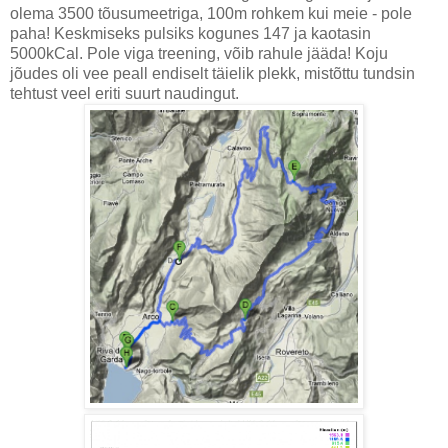
olema 3500 tõusumeetriga, 100m rohkem kui meie - pole
paha! Keskmiseks pulsiks kogunes 147 ja kaotasin
5000kCal. Pole viga treening, võib rahule jääda! Koju
jõudes oli vee peall endiselt täielik plekk, mistõttu tundsin
tehtust veel eriti suurt naudingut.