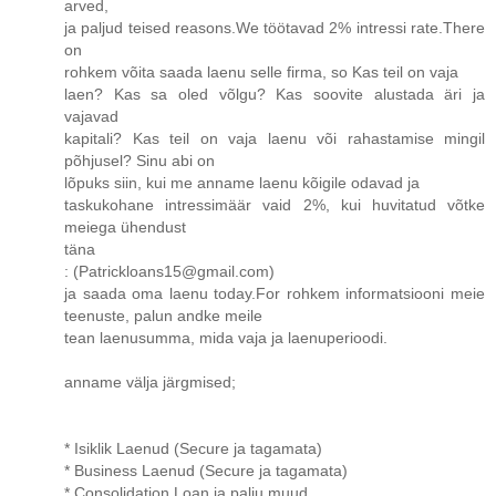
arved,
ja paljud teised reasons.We töötavad 2% intressi rate.There
on
rohkem võita saada laenu selle firma, so Kas teil on vaja
laen? Kas sa oled võlgu? Kas soovite alustada äri ja
vajavad
kapitali? Kas teil on vaja laenu või rahastamise mingil
põhjusel? Sinu abi on
lõpuks siin, kui me anname laenu kõigile odavad ja
taskukohane intressimäär vaid 2%, kui huvitatud võtke
meiega ühendust
täna
: (Patrickloans15@gmail.com)
ja saada oma laenu today.For rohkem informatsiooni meie
teenuste, palun andke meile
tean laenusumma, mida vaja ja laenuperioodi.
anname välja järgmised;
* Isiklik Laenud (Secure ja tagamata)
* Business Laenud (Secure ja tagamata)
* Consolidation Loan ja palju muud.