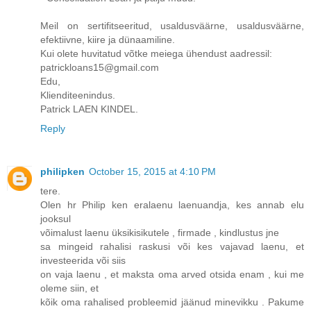
Meil on sertifitseeritud, usaldusväärne, usaldusväärne,
efektiivne, kiire ja dünaamiline.
Kui olete huvitatud võtke meiega ühendust aadressil:
patrickloans15@gmail.com
Edu,
Klienditeenindus.
Patrick LAEN KINDEL.
Reply
philipken
October 15, 2015 at 4:10 PM
tere.
Olen hr Philip ken eralaenu laenuandja, kes annab elu
jooksul
võimalust laenu üksikisikutele , firmade , kindlustus jne
sa mingeid rahalisi raskusi või kes vajavad laenu, et
investeerida või siis
on vaja laenu , et maksta oma arved otsida enam , kui me
oleme siin, et
kõik oma rahalised probleemid jäänud minevikku . Pakume