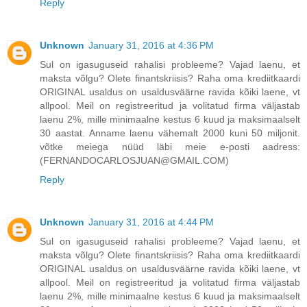
Reply
Unknown
January 31, 2016 at 4:36 PM
Sul on igasuguseid rahalisi probleeme? Vajad laenu, et
maksta võlgu? Olete finantskriisis? Raha oma krediitkaardi
ORIGINAL usaldus on usaldusväärne ravida kõiki laene, vt
allpool. Meil on registreeritud ja volitatud firma väljastab
laenu 2%, mille minimaalne kestus 6 kuud ja maksimaalselt
30 aastat. Anname laenu vähemalt 2000 kuni 50 miljonit.
võtke meiega nüüd läbi meie e-posti aadress:
(FERNANDOCARLOSJUAN@GMAIL.COM)
Reply
Unknown
January 31, 2016 at 4:44 PM
Sul on igasuguseid rahalisi probleeme? Vajad laenu, et
maksta võlgu? Olete finantskriisis? Raha oma krediitkaardi
ORIGINAL usaldus on usaldusväärne ravida kõiki laene, vt
allpool. Meil on registreeritud ja volitatud firma väljastab
laenu 2%, mille minimaalne kestus 6 kuud ja maksimaalselt