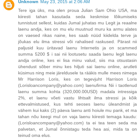
Unknown
May 23, 2015 at 2:06 AM
Tere iga üks, ma olen proua Julian Sam Ohio USA, ma
kiiresti tahan kasutada seda keskmise lõikumiseks
tunnistust sellest, kuidas Jumal juhatas mu Legit ja reaalne
laenu andja, kes on mu elu muutnud muru ka armu alates
on vaesed rikas naine, kes saab nüüd kiidelda terve ja
jõukas elu ilma stressi või rahalised raskused. Pärast nii
paljusid kuu üritavad laenu Internetis ja on scammed
summa 5200 $ i sai nii lootusetu saada laenu legit laenu
andja online, kes ei lisa minu valud, siis ma otsustasin
ühendust sõber minu kes hiljuti sai laenu online, arutleti
küsimus ning meie järeldusele ta rääkis mulle mees nimega
Mr Harrison Loris, kes on tegevjuht Harrison Loris
(Lorisloancompany@yahoo.com) laenufirma Nii i taotlenud
laenu summa kohta (320,000.00USD) madala intressiga
2%, et laenu võeti vastu lihtsalt ilma stressi ja kõik
ettevalmistused, kus tehti seoses laenu üleandmist ja
vähem kui kaks (2) päeva laenu anti hoiule mu pank, et ma
tahan nõu keegi mul on vaja laenu kiiresti temaga kaudu:
(Lorisloancompany@yahoo.com) ta ei tea teen seda ma
palvetan, et Jumal õnnistagu teda hea asi, mida ta on
teinud oma elus.