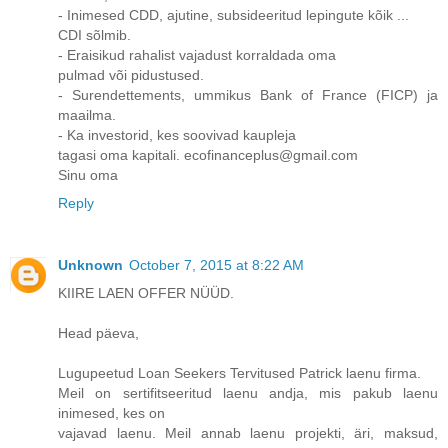
- Inimesed CDD, ajutine, subsideeritud lepingute kõik ...
CDI sõlmib.
- Eraisikud rahalist vajadust korraldada oma
pulmad või pidustused.
- Surendettements, ummikus Bank of France (FICP) ja
maailma.
- Ka investorid, kes soovivad kaupleja
tagasi oma kapitali. ecofinanceplus@gmail.com
Sinu oma
Reply
Unknown
October 7, 2015 at 8:22 AM
KIIRE LAEN OFFER NÜÜD.
Head päeva,
Lugupeetud Loan Seekers Tervitused Patrick laenu firma.
Meil on sertifitseeritud laenu andja, mis pakub laenu
inimesed, kes on
vajavad laenu. Meil annab laenu projekti, äri, maksud,