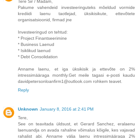
Tere Sir / Madam,
Pakume vahendeid investeeringuteks mõeldud vormide
krediidi laenu taotlejad, üksikisikute, ettevõtete
organisatsioonid, firmad jne
Investeeringud on tehtud:
* Project Finantseerimine
* Business Laenud
* Isiklikud laenud
* Debt Consolidation
Anname laenu, et iga üksikisik ja ettevõte on 2%
intressimääraga monthly.Get meile tagasi e-posti kaudu
davidpetersonloanfirm1@outlook.com rohkem teavet.
Reply
Unknown
January 8, 2016 at 2:41 PM
Tere,
See on teavitada üldsust, et Gerard Sanchez, eralaenu
laenuandja on avada rahaline võimalus kõigile, kes vajavad
rahalist abi. Anname välja laenu intressimääraga 2%