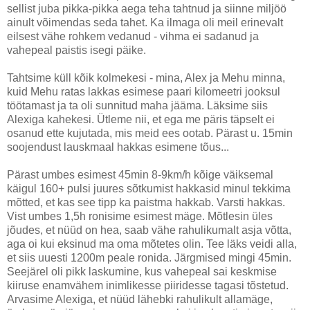
sellist juba pikka-pikka aega teha tahtnud ja siinne miljöö
ainult võimendas seda tahet. Ka ilmaga oli meil erinevalt
eilsest vähe rohkem vedanud - vihma ei sadanud ja
vahepeal paistis isegi päike.
Tahtsime küll kõik kolmekesi - mina, Alex ja Mehu minna,
kuid Mehu ratas lakkas esimese paari kilomeetri jooksul
töötamast ja ta oli sunnitud maha jääma. Läksime siis
Alexiga kahekesi. Ütleme nii, et ega me päris täpselt ei
osanud ette kujutada, mis meid ees ootab. Pärast u. 15min
soojendust lauskmaal hakkas esimene tõus...
Pärast umbes esimest 45min 8-9km/h kõige väiksemal
käigul 160+ pulsi juures sõtkumist hakkasid minul tekkima
mõtted, et kas see tipp ka paistma hakkab. Varsti hakkas.
Vist umbes 1,5h ronisime esimest mäge. Mõtlesin üles
jõudes, et nüüd on hea, saab vähe rahulikumalt asja võtta,
aga oi kui eksinud ma oma mõtetes olin. Tee läks veidi alla,
et siis uuesti 1200m peale ronida. Järgmised mingi 45min.
Seejärel oli pikk laskumine, kus vahepeal sai keskmise
kiiruse enamvähem inimlikesse piiridesse tagasi tõstetud.
Arvasime Alexiga, et nüüd lähebki rahulikult allamäge,