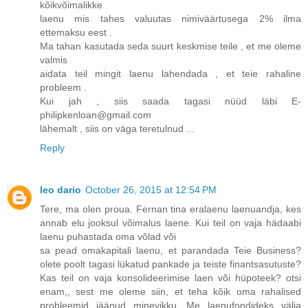
kõikvõimalikke
laenu mis tahes valuutas nimiväärtusega 2% ilma
ettemaksu eest .
Ma tahan kasutada seda suurt keskmise teile , et me oleme
valmis
aidata teil mingit laenu lahendada , et teie rahaline
probleem .
Kui jah , siis saada tagasi nüüd läbi E-
philipkenloan@gmail.com
lähemalt , siis on väga teretulnud ...
Reply
leo dario
October 26, 2015 at 12:54 PM
Tere, ma olen proua. Fernan tina eralaenu laenuandja, kes
annab elu jooksul võimalus laene. Kui teil on vaja hädaabi
laenu puhastada oma võlad või
sa pead omakapitali laenu, et parandada Teie Business?
olete poolt tagasi lükatud pankade ja teiste finantsasutuste?
Kas teil on vaja konsolideerimise laen või hüpoteek? otsi
enam,, sest me oleme siin, et teha kõik oma rahalised
probleemid jäänud minevikku. Me laenufondideks välja