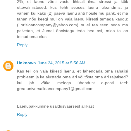
2%, et laenu võeti vastu lihtsalt ilma stressi ja kõik
ettevalmistused, kus tehti seoses laenu üleandmist ja
vähem kui kaks (2) päeva laenu anti hoiule mu pank, et ma
tahan nõu keegi mul on vaja laenu kiiresti temaga kaudu:
(Lorisloancompany@yahoo.com) ta ei tea teen seda ma
palvetan, et Jumal õnnistagu teda hea asi, mida ta on
teinud oma elus.
Reply
Unknown
June 24, 2015 at 5:56 AM
Kas teil on vaja kiiresti laenu, et lahendada oma rahalisi
probleem ja ka alustada oma äri või tõsta oma äri rajatised?
kui jah võtke meiega ühendust e-posti teel:
greatuniversalloancompany1@gmail.com
Laenupakkumine usaldusväärsest allikast
Reply