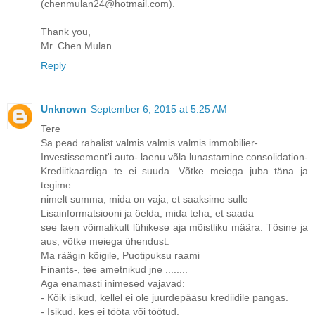
(chenmulan24@hotmail.com).
Thank you,
Mr. Chen Mulan.
Reply
Unknown
September 6, 2015 at 5:25 AM
Tere
Sa pead rahalist valmis valmis valmis immobilier-
Investissement'i auto- laenu võla lunastamine consolidation-
Krediitkaardiga te ei suuda. Võtke meiega juba täna ja
tegime
nimelt summa, mida on vaja, et saaksime sulle
Lisainformatsiooni ja öelda, mida teha, et saada
see laen võimalikult lühikese aja mõistliku määra. Tõsine ja
aus, võtke meiega ühendust.
Ma räägin kõigile, Puotipuksu raami
Finants-, tee ametnikud jne ........
Aga enamasti inimesed vajavad:
- Kõik isikud, kellel ei ole juurdepääsu krediidile pangas.
- Isikud, kes ei tööta või töötud.