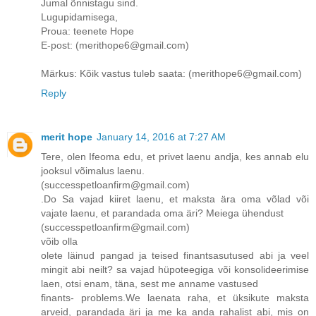
Jumal õnnistagu sind.
Lugupidamisega,
Proua: teenete Hope
E-post: (merithope6@gmail.com)
Märkus: Kõik vastus tuleb saata: (merithope6@gmail.com)
Reply
merit hope
January 14, 2016 at 7:27 AM
Tere, olen Ifeoma edu, et privet laenu andja, kes annab elu
jooksul võimalus laenu.
(successpetloanfirm@gmail.com)
.Do Sa vajad kiiret laenu, et maksta ära oma võlad või
vajate laenu, et parandada oma äri? Meiega ühendust
(successpetloanfirm@gmail.com)
võib olla
olete läinud pangad ja teised finantsasutused abi ja veel
mingit abi neilt? sa vajad hüpoteegiga või konsolideerimise
laen, otsi enam, täna, sest me anname vastused
finants- problems.We laenata raha, et üksikute maksta
arveid, parandada äri ja me ka anda rahalist abi, mis on