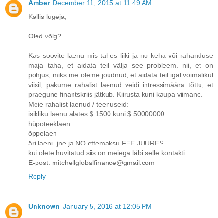
Amber
December 11, 2015 at 11:49 AM
Kallis lugeja,
Oled võlg?
Kas soovite laenu mis tahes liiki ja no keha või rahanduse
maja taha, et aidata teil välja see probleem. nii, et on
põhjus, miks me oleme jõudnud, et aidata teil igal võimalikul
viisil, pakume rahalist laenud veidi intressimäära tõttu, et
praegune finantskriis jätkub. Kiirusta kuni kaupa viimane.
Meie rahalist laenud / teenuseid:
isikliku laenu alates $ 1500 kuni $ 50000000
hüpoteeklaen
õppelaen
äri laenu jne ja NO ettemaksu FEE JUURES
kui olete huvitatud siis on meiega läbi selle kontakti:
E-post: mitchellglobalfinance@gmail.com
Reply
Unknown
January 5, 2016 at 12:05 PM