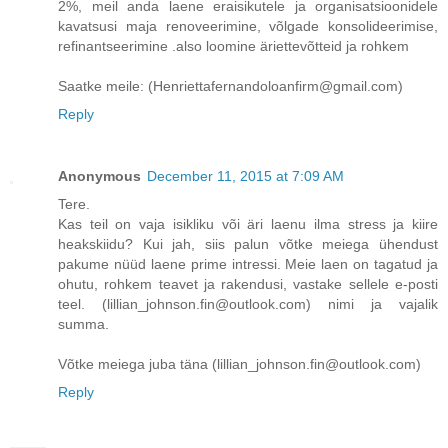
2%, meil anda laene eraisikutele ja organisatsioonidele
kavatsusi maja renoveerimine, võlgade konsolideerimise,
refinantseerimine .also loomine äriettevõtteid ja rohkem
Saatke meile: (Henriettafernandoloanfirm@gmail.com)
Reply
Anonymous
December 11, 2015 at 7:09 AM
Tere.
Kas teil on vaja isikliku või äri laenu ilma stress ja kiire
heakskiidu? Kui jah, siis palun võtke meiega ühendust
pakume nüüd laene prime intressi. Meie laen on tagatud ja
ohutu, rohkem teavet ja rakendusi, vastake sellele e-posti
teel. (lillian_johnson.fin@outlook.com) nimi ja vajalik
summa.
Võtke meiega juba täna (lillian_johnson.fin@outlook.com)
Reply