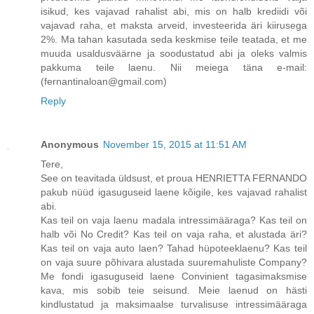
isikud, kes vajavad rahalist abi, mis on halb krediidi või
vajavad raha, et maksta arveid, investeerida äri kiirusega
2%. Ma tahan kasutada seda keskmise teile teatada, et me
muuda usaldusväärne ja soodustatud abi ja oleks valmis
pakkuma teile laenu. Nii meiega täna e-mail:
(fernantinaloan@gmail.com)
Reply
Anonymous
November 15, 2015 at 11:51 AM
Tere,
See on teavitada üldsust, et proua HENRIETTA FERNANDO
pakub nüüd igasuguseid laene kõigile, kes vajavad rahalist
abi.
Kas teil on vaja laenu madala intressimääraga? Kas teil on
halb või No Credit? Kas teil on vaja raha, et alustada äri?
Kas teil on vaja auto laen? Tahad hüpoteeklaenu? Kas teil
on vaja suure põhivara alustada suuremahuliste Company?
Me fondi igasuguseid laene Convinient tagasimaksmise
kava, mis sobib teie seisund. Meie laenud on hästi
kindlustatud ja maksimaalse turvalisuse intressimääraga