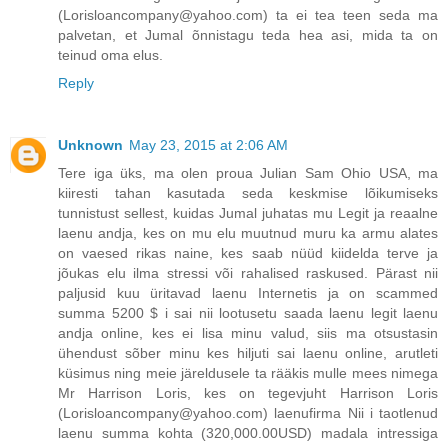
(Lorisloancompany@yahoo.com) ta ei tea teen seda ma
palvetan, et Jumal õnnistagu teda hea asi, mida ta on
teinud oma elus.
Reply
Unknown
May 23, 2015 at 2:06 AM
Tere iga üks, ma olen proua Julian Sam Ohio USA, ma
kiiresti tahan kasutada seda keskmise lõikumiseks
tunnistust sellest, kuidas Jumal juhatas mu Legit ja reaalne
laenu andja, kes on mu elu muutnud muru ka armu alates
on vaesed rikas naine, kes saab nüüd kiidelda terve ja
jõukas elu ilma stressi või rahalised raskused. Pärast nii
paljusid kuu üritavad laenu Internetis ja on scammed
summa 5200 $ i sai nii lootusetu saada laenu legit laenu
andja online, kes ei lisa minu valud, siis ma otsustasin
ühendust sõber minu kes hiljuti sai laenu online, arutleti
küsimus ning meie järeldusele ta rääkis mulle mees nimega
Mr Harrison Loris, kes on tegevjuht Harrison Loris
(Lorisloancompany@yahoo.com) laenufirma Nii i taotlenud
laenu summa kohta (320,000.00USD) madala intressiga