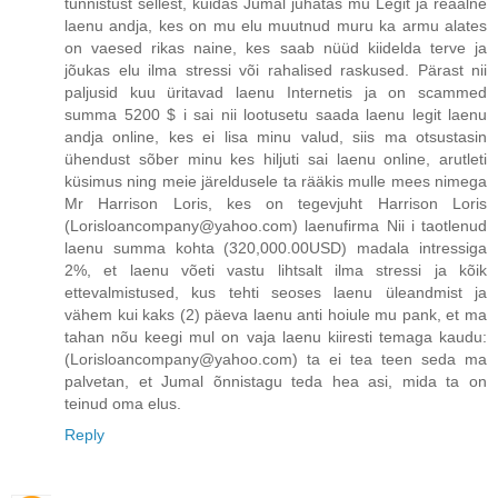
tunnistust sellest, kuidas Jumal juhatas mu Legit ja reaalne
laenu andja, kes on mu elu muutnud muru ka armu alates
on vaesed rikas naine, kes saab nüüd kiidelda terve ja
jõukas elu ilma stressi või rahalised raskused. Pärast nii
paljusid kuu üritavad laenu Internetis ja on scammed
summa 5200 $ i sai nii lootusetu saada laenu legit laenu
andja online, kes ei lisa minu valud, siis ma otsustasin
ühendust sõber minu kes hiljuti sai laenu online, arutleti
küsimus ning meie järeldusele ta rääkis mulle mees nimega
Mr Harrison Loris, kes on tegevjuht Harrison Loris
(Lorisloancompany@yahoo.com) laenufirma Nii i taotlenud
laenu summa kohta (320,000.00USD) madala intressiga
2%, et laenu võeti vastu lihtsalt ilma stressi ja kõik
ettevalmistused, kus tehti seoses laenu üleandmist ja
vähem kui kaks (2) päeva laenu anti hoiule mu pank, et ma
tahan nõu keegi mul on vaja laenu kiiresti temaga kaudu:
(Lorisloancompany@yahoo.com) ta ei tea teen seda ma
palvetan, et Jumal õnnistagu teda hea asi, mida ta on
teinud oma elus.
Reply