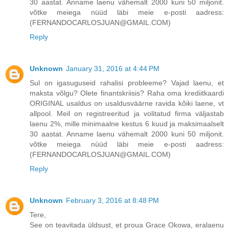
30 aastat. Anname laenu vähemalt 2000 kuni 50 miljonit.
võtke meiega nüüd läbi meie e-posti aadress:
(FERNANDOCARLOSJUAN@GMAIL.COM)
Reply
Unknown
January 31, 2016 at 4:44 PM
Sul on igasuguseid rahalisi probleeme? Vajad laenu, et
maksta võlgu? Olete finantskriisis? Raha oma krediitkaardi
ORIGINAL usaldus on usaldusväärne ravida kõiki laene, vt
allpool. Meil on registreeritud ja volitatud firma väljastab
laenu 2%, mille minimaalne kestus 6 kuud ja maksimaalselt
30 aastat. Anname laenu vähemalt 2000 kuni 50 miljonit.
võtke meiega nüüd läbi meie e-posti aadress:
(FERNANDOCARLOSJUAN@GMAIL.COM)
Reply
Unknown
February 3, 2016 at 8:48 PM
Tere,
See on teavitada üldsust, et proua Grace Okowa, eralaenu