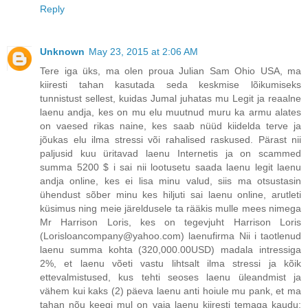
Reply
Unknown
May 23, 2015 at 2:06 AM
Tere iga üks, ma olen proua Julian Sam Ohio USA, ma
kiiresti tahan kasutada seda keskmise lõikumiseks
tunnistust sellest, kuidas Jumal juhatas mu Legit ja reaalne
laenu andja, kes on mu elu muutnud muru ka armu alates
on vaesed rikas naine, kes saab nüüd kiidelda terve ja
jõukas elu ilma stressi või rahalised raskused. Pärast nii
paljusid kuu üritavad laenu Internetis ja on scammed
summa 5200 $ i sai nii lootusetu saada laenu legit laenu
andja online, kes ei lisa minu valud, siis ma otsustasin
ühendust sõber minu kes hiljuti sai laenu online, arutleti
küsimus ning meie järeldusele ta rääkis mulle mees nimega
Mr Harrison Loris, kes on tegevjuht Harrison Loris
(Lorisloancompany@yahoo.com) laenufirma Nii i taotlenud
laenu summa kohta (320,000.00USD) madala intressiga
2%, et laenu võeti vastu lihtsalt ilma stressi ja kõik
ettevalmistused, kus tehti seoses laenu üleandmist ja
vähem kui kaks (2) päeva laenu anti hoiule mu pank, et ma
tahan nõu keegi mul on vaja laenu kiiresti temaga kaudu: