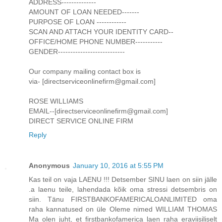
ADDRESS--------------
AMOUNT OF LOAN NEEDED-------
PURPOSE OF LOAN ------------
SCAN AND ATTACH YOUR IDENTITY CARD--
OFFICE/HOME PHONE NUMBER-----------
GENDER---------------------------
Our company mailing contact box is
via- [directserviceonlinefirm@gmail.com]
ROSE WILLIAMS
EMAIL--[directserviceonlinefirm@gmail.com]
DIRECT SERVICE ONLINE FIRM
Reply
Anonymous
January 10, 2016 at 5:55 PM
Kas teil on vaja LAENU !!! Detsember SINU laen on siin jälle
.a laenu teile, lahendada kõik oma stressi detsembris on
siin. Tänu FIRSTBANKOFAMERICALOANLIMITED oma
raha kannatused on üle Oleme nimed WILLIAM THOMAS
Ma olen juht, et firstbankofamerica laen raha eraviisiliselt