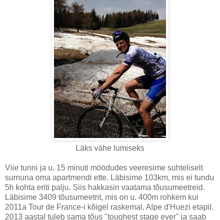
Läks vähe lumiseks
Viie tunni ja u. 15 minuti möödudes veeresime suhteliselt
surnuna oma apartmendi ette. Läbisime 103km, mis ei tundu
5h kohta eriti palju. Siis hakkasin vaatama tõusumeetreid.
Läbisime 3409 tõusumeetrit, mis on u. 400m rohkem kui
2011a Tour de France-i kõigel raskemal, Alpe d'Huezi etapil.
2013 aastal tuleb sama tõus "toughest stage ever" ja saab