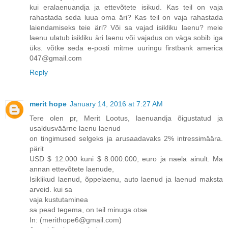
kui eralaenuandja ja ettevõtete isikud. Kas teil on vaja
rahastada seda luua oma äri? Kas teil on vaja rahastada
laiendamiseks teie äri? Või sa vajad isikliku laenu? meie
laenu ulatub isikliku äri laenu või vajadus on väga sobib iga
üks. võtke seda e-posti mitme uuringu firstbank america
047@gmail.com
Reply
merit hope
January 14, 2016 at 7:27 AM
Tere olen pr, Merit Lootus, laenuandja õigustatud ja
usaldusväärne laenu laenud
on tingimused selgeks ja arusaadavaks 2% intressimäära.
pärit
USD $ 12.000 kuni $ 8.000.000, euro ja naela ainult. Ma
annan ettevõtete laenude,
Isiklikud laenud, õppelaenu, auto laenud ja laenud maksta
arveid. kui sa
vaja kustutaminea
sa pead tegema, on teil minuga otse
In: (merithope6@gmail.com)