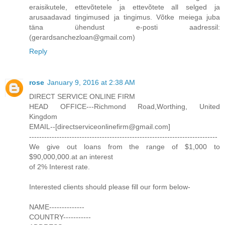
eraisikutele, ettevõtetele ja ettevõtete all selged ja
arusaadavad tingimused ja tingimus. Võtke meiega juba
täna ühendust e-posti aadressil:
(gerardsanchezloan@gmail.com)
Reply
rose
January 9, 2016 at 2:38 AM
DIRECT SERVICE ONLINE FIRM
HEAD OFFICE---Richmond Road,Worthing, United
Kingdom
EMAIL--[directserviceonlinefirm@gmail.com]
---------------------------------------------------------------------------
We give out loans from the range of $1,000 to
$90,000,000.at an interest
of 2% Interest rate.
Interested clients should please fill our form below-
NAME--------------
COUNTRY-----------