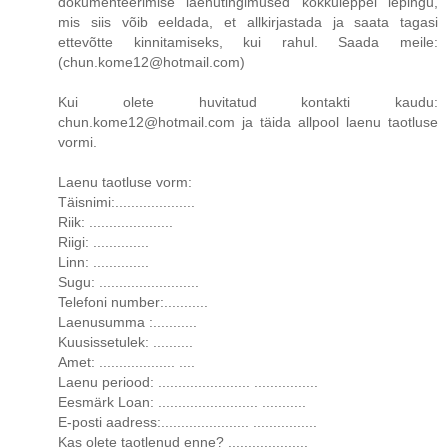
dokumenteerimise laenutingimused kokkuleppel lepingu,
mis siis võib eeldada, et allkirjastada ja saata tagasi
ettevõtte kinnitamiseks, kui rahul. Saada meile:
(chun.kome12@hotmail.com)
Kui olete huvitatud kontakti kaudu:
chun.kome12@hotmail.com ja täida allpool laenu taotluse
vormi.
Laenu taotluse vorm:
Täisnimi:....................
Riik: .....................
Riigi: ..............
Linn: ..............
Sugu: .........................
Telefoni number:...........
Laenusumma :...........
Kuusissetulek: ..........
Amet: ................... ....
Laenu periood: ....................... ................
Eesmärk Loan: ......................... ...........
E-posti aadress:...................... ................
Kas olete taotlenud enne? ....................