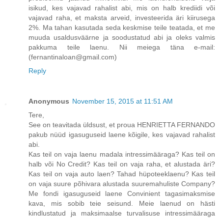
isikud, kes vajavad rahalist abi, mis on halb krediidi või
vajavad raha, et maksta arveid, investeerida äri kiirusega
2%. Ma tahan kasutada seda keskmise teile teatada, et me
muuda usaldusväärne ja soodustatud abi ja oleks valmis
pakkuma teile laenu. Nii meiega täna e-mail:
(fernantinaloan@gmail.com)
Reply
Anonymous
November 15, 2015 at 11:51 AM
Tere,
See on teavitada üldsust, et proua HENRIETTA FERNANDO
pakub nüüd igasuguseid laene kõigile, kes vajavad rahalist
abi.
Kas teil on vaja laenu madala intressimääraga? Kas teil on
halb või No Credit? Kas teil on vaja raha, et alustada äri?
Kas teil on vaja auto laen? Tahad hüpoteeklaenu? Kas teil
on vaja suure põhivara alustada suuremahuliste Company?
Me fondi igasuguseid laene Convinient tagasimaksmise
kava, mis sobib teie seisund. Meie laenud on hästi
kindlustatud ja maksimaalse turvalisuse intressimääraga