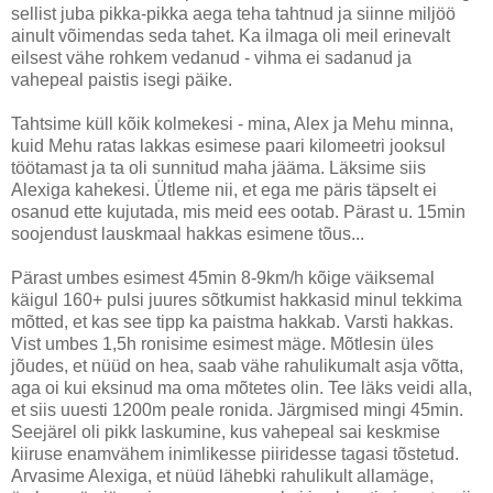
sellist juba pikka-pikka aega teha tahtnud ja siinne miljöö
ainult võimendas seda tahet. Ka ilmaga oli meil erinevalt
eilsest vähe rohkem vedanud - vihma ei sadanud ja
vahepeal paistis isegi päike.
Tahtsime küll kõik kolmekesi - mina, Alex ja Mehu minna,
kuid Mehu ratas lakkas esimese paari kilomeetri jooksul
töötamast ja ta oli sunnitud maha jääma. Läksime siis
Alexiga kahekesi. Ütleme nii, et ega me päris täpselt ei
osanud ette kujutada, mis meid ees ootab. Pärast u. 15min
soojendust lauskmaal hakkas esimene tõus...
Pärast umbes esimest 45min 8-9km/h kõige väiksemal
käigul 160+ pulsi juures sõtkumist hakkasid minul tekkima
mõtted, et kas see tipp ka paistma hakkab. Varsti hakkas.
Vist umbes 1,5h ronisime esimest mäge. Mõtlesin üles
jõudes, et nüüd on hea, saab vähe rahulikumalt asja võtta,
aga oi kui eksinud ma oma mõtetes olin. Tee läks veidi alla,
et siis uuesti 1200m peale ronida. Järgmised mingi 45min.
Seejärel oli pikk laskumine, kus vahepeal sai keskmise
kiiruse enamvähem inimlikesse piiridesse tagasi tõstetud.
Arvasime Alexiga, et nüüd lähebki rahulikult allamäge,