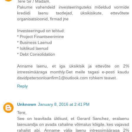
Tere Sir / Madam,
Pakume vahendeid investeeringuteks mõeldud vormide
krediidi laenu taotlejad, üksikisikute, ettevõtete
organisatsioonid, firmad jne
Investeeringud on tehtud:
* Project Finantseerimine
* Business Laenud
* Isiklikud laenud
* Debt Consolidation
Anname laenu, et iga üksikisik ja ettevõte on 2%
intressimääraga monthly.Get meile tagasi e-posti kaudu
davidpetersonloanfirm1@outlook.com rohkem teavet.
Reply
Unknown
January 8, 2016 at 2:41 PM
Tere,
See on teavitada üldsust, et Gerard Sanchez, eralaenu
laenuandja on avada rahaline võimalus kõigile, kes vajavad
rahalist abi. Anname välja laenu intressimääraga 2%