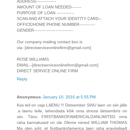
ADDRESS--------------
AMOUNT OF LOAN NEEDED-------
PURPOSE OF LOAN ------------
SCAN AND ATTACH YOUR IDENTITY CARD--
OFFICE/HOME PHONE NUMBER-----------
GENDER---------------------------
Our company mailing contact box is
via- [directserviceonlinefirm@gmail.com]
ROSE WILLIAMS
EMAIL--[directserviceonlinefirm@gmail.com]
DIRECT SERVICE ONLINE FIRM
Reply
Anonymous
January 10, 2016 at 5:55 PM
Kas teil on vaja LAENU !!! Detsember SINU laen on siin jälle
.a laenu teile, lahendada kõik oma stressi detsembris on
siin. Tänu FIRSTBANKOFAMERICALOANLIMITED oma
raha kannatused on üle Oleme nimed WILLIAM THOMAS
Ma olen juht, et firstbankofamerica laen raha eraviisiliselt