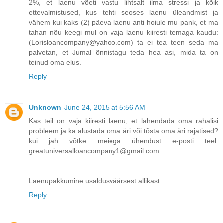
2%, et laenu võeti vastu lihtsalt ilma stressi ja kõik
ettevalmistused, kus tehti seoses laenu üleandmist ja
vähem kui kaks (2) päeva laenu anti hoiule mu pank, et ma
tahan nõu keegi mul on vaja laenu kiiresti temaga kaudu:
(Lorisloancompany@yahoo.com) ta ei tea teen seda ma
palvetan, et Jumal õnnistagu teda hea asi, mida ta on
teinud oma elus.
Reply
Unknown
June 24, 2015 at 5:56 AM
Kas teil on vaja kiiresti laenu, et lahendada oma rahalisi
probleem ja ka alustada oma äri või tõsta oma äri rajatised?
kui jah võtke meiega ühendust e-posti teel:
greatuniversalloancompany1@gmail.com
Laenupakkumine usaldusväärsest allikast
Reply