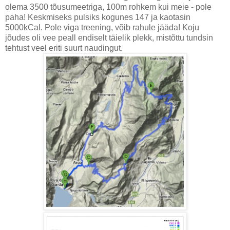
olema 3500 tõusumeetriga, 100m rohkem kui meie - pole
paha! Keskmiseks pulsiks kogunes 147 ja kaotasin
5000kCal. Pole viga treening, võib rahule jääda! Koju
jõudes oli vee peall endiselt täielik plekk, mistõttu tundsin
tehtust veel eriti suurt naudingut.