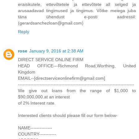
eraisikutele, ettevõtetele ja ettevõtete all selged ja
arusaadavad tingimused ja tingimus. Võtke meiega juba
täna ühendust e-posti aadressil:
(gerardsanchezloan@gmail.com)
Reply
rose
January 9, 2016 at 2:38 AM
DIRECT SERVICE ONLINE FIRM
HEAD OFFICE---Richmond Road,Worthing, United
Kingdom
EMAIL--[directserviceonlinefirm@gmail.com]
---------------------------------------------------------------------------
We give out loans from the range of $1,000 to
$90,000,000.at an interest
of 2% Interest rate.
Interested clients should please fill our form below-
NAME--------------
COUNTRY-----------