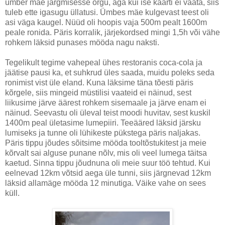
ümber mäe järgmisesse orgu, aga kui ise kaarti ei vaata, siis
tuleb ette igasugu üllatusi. Ümbes mäe kulgevast teest oli
asi väga kaugel. Nüüd oli hoopis vaja 500m pealt 1600m
peale ronida. Päris korralik, järjekordsed mingi 1,5h või vähe
rohkem läksid punases mööda nagu naksti.
Tegelikult tegime vahepeal ühes restoranis coca-cola ja
jäätise pausi ka, et suhkrud üles saada, muidu poleks seda
ronimist vist üle eland. Kuna läksime täna tõesti päris
kõrgele, siis mingeid müstilisi vaateid ei näinud, sest
liikusime järve äärest rohkem sisemaale ja järve enam ei
näinud. Seevastu oli üleval teist moodi huvitav, sest kuskil
1400m peal ületasime lumepiiri. Teeääred läksid järsku
lumiseks ja tunne oli lühikeste pükstega päris naljakas.
Päris tippu jõudes sõitsime mööda tooltõstukitest ja meie
kõrvalt sai alguse punane nõlv, mis oli veel lumega täitsa
kaetud. Sinna tippu jõudnuna oli meie suur töö tehtud. Kui
eelnevad 12km võtsid aega üle tunni, siis järgnevad 12km
läksid allamäge mööda 12 minutiga. Väike vahe on sees
küll.