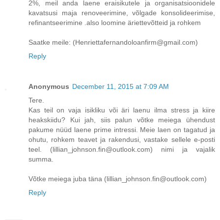
2%, meil anda laene eraisikutele ja organisatsioonidele
kavatsusi maja renoveerimine, võlgade konsolideerimise,
refinantseerimine .also loomine äriettevõtteid ja rohkem
Saatke meile: (Henriettafernandoloanfirm@gmail.com)
Reply
Anonymous
December 11, 2015 at 7:09 AM
Tere.
Kas teil on vaja isikliku või äri laenu ilma stress ja kiire
heakskiidu? Kui jah, siis palun võtke meiega ühendust
pakume nüüd laene prime intressi. Meie laen on tagatud ja
ohutu, rohkem teavet ja rakendusi, vastake sellele e-posti
teel. (lillian_johnson.fin@outlook.com) nimi ja vajalik
summa.
Võtke meiega juba täna (lillian_johnson.fin@outlook.com)
Reply