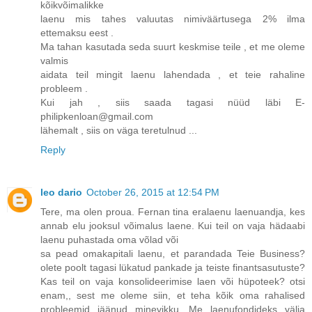
kõikvõimalikke
laenu mis tahes valuutas nimiväärtusega 2% ilma
ettemaksu eest .
Ma tahan kasutada seda suurt keskmise teile , et me oleme
valmis
aidata teil mingit laenu lahendada , et teie rahaline
probleem .
Kui jah , siis saada tagasi nüüd läbi E-
philipkenloan@gmail.com
lähemalt , siis on väga teretulnud ...
Reply
leo dario
October 26, 2015 at 12:54 PM
Tere, ma olen proua. Fernan tina eralaenu laenuandja, kes
annab elu jooksul võimalus laene. Kui teil on vaja hädaabi
laenu puhastada oma võlad või
sa pead omakapitali laenu, et parandada Teie Business?
olete poolt tagasi lükatud pankade ja teiste finantsasutuste?
Kas teil on vaja konsolideerimise laen või hüpoteek? otsi
enam,, sest me oleme siin, et teha kõik oma rahalised
probleemid jäänud minevikku. Me laenufondideks välja