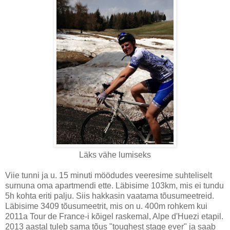
Läks vähe lumiseks
Viie tunni ja u. 15 minuti möödudes veeresime suhteliselt
surnuna oma apartmendi ette. Läbisime 103km, mis ei tundu
5h kohta eriti palju. Siis hakkasin vaatama tõusumeetreid.
Läbisime 3409 tõusumeetrit, mis on u. 400m rohkem kui
2011a Tour de France-i kõigel raskemal, Alpe d'Huezi etapil.
2013 aastal tuleb sama tõus "toughest stage ever" ja saab