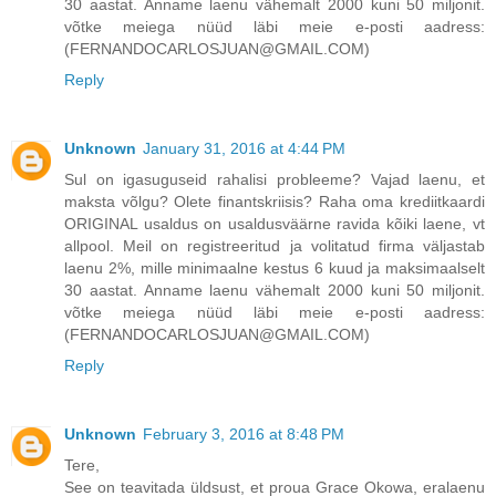
30 aastat. Anname laenu vähemalt 2000 kuni 50 miljonit.
võtke meiega nüüd läbi meie e-posti aadress:
(FERNANDOCARLOSJUAN@GMAIL.COM)
Reply
Unknown
January 31, 2016 at 4:44 PM
Sul on igasuguseid rahalisi probleeme? Vajad laenu, et
maksta võlgu? Olete finantskriisis? Raha oma krediitkaardi
ORIGINAL usaldus on usaldusväärne ravida kõiki laene, vt
allpool. Meil on registreeritud ja volitatud firma väljastab
laenu 2%, mille minimaalne kestus 6 kuud ja maksimaalselt
30 aastat. Anname laenu vähemalt 2000 kuni 50 miljonit.
võtke meiega nüüd läbi meie e-posti aadress:
(FERNANDOCARLOSJUAN@GMAIL.COM)
Reply
Unknown
February 3, 2016 at 8:48 PM
Tere,
See on teavitada üldsust, et proua Grace Okowa, eralaenu