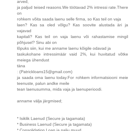
arved,
ja paljud teised reasons.We töötavad 2% intressi rate.There
on
rohkem võita saada laenu selle firma, so Kas teil on vaja
laen? Kas sa oled võlgu? Kas soovite alustada äri ja
vajavad
kapitali? Kas teil on vaja laenu või rahastamise mingil
põhjusel? Sinu abi on
lõpuks siin, kui me anname laenu kõigile odavad ja
taskukohane intressimäär vaid 2%, kui huvitatud võtke
meiega ühendust
täna
: (Patrickloans15@gmail.com)
ja saada oma laenu today.For rohkem informatsiooni meie
teenuste, palun andke meile
tean laenusumma, mida vaja ja laenuperioodi.
anname välja järgmised;
* Isiklik Laenud (Secure ja tagamata)
* Business Laenud (Secure ja tagamata)
* Consolidation Loan ja palju muud.