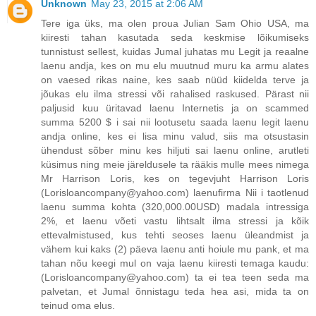
Unknown
May 23, 2015 at 2:06 AM
Tere iga üks, ma olen proua Julian Sam Ohio USA, ma
kiiresti tahan kasutada seda keskmise lõikumiseks
tunnistust sellest, kuidas Jumal juhatas mu Legit ja reaalne
laenu andja, kes on mu elu muutnud muru ka armu alates
on vaesed rikas naine, kes saab nüüd kiidelda terve ja
jõukas elu ilma stressi või rahalised raskused. Pärast nii
paljusid kuu üritavad laenu Internetis ja on scammed
summa 5200 $ i sai nii lootusetu saada laenu legit laenu
andja online, kes ei lisa minu valud, siis ma otsustasin
ühendust sõber minu kes hiljuti sai laenu online, arutleti
küsimus ning meie järeldusele ta rääkis mulle mees nimega
Mr Harrison Loris, kes on tegevjuht Harrison Loris
(Lorisloancompany@yahoo.com) laenufirma Nii i taotlenud
laenu summa kohta (320,000.00USD) madala intressiga
2%, et laenu võeti vastu lihtsalt ilma stressi ja kõik
ettevalmistused, kus tehti seoses laenu üleandmist ja
vähem kui kaks (2) päeva laenu anti hoiule mu pank, et ma
tahan nõu keegi mul on vaja laenu kiiresti temaga kaudu:
(Lorisloancompany@yahoo.com) ta ei tea teen seda ma
palvetan, et Jumal õnnistagu teda hea asi, mida ta on
teinud oma elus.