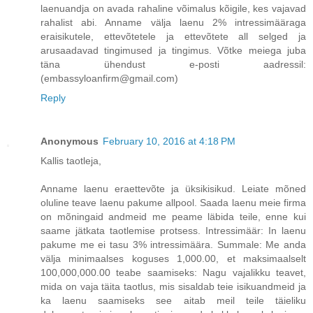
laenuandja on avada rahaline võimalus kõigile, kes vajavad
rahalist abi. Anname välja laenu 2% intressimääraga
eraisikutele, ettevõtetele ja ettevõtete all selged ja
arusaadavad tingimused ja tingimus. Võtke meiega juba
täna ühendust e-posti aadressil:
(embassyloanfirm@gmail.com)
Reply
Anonymous
February 10, 2016 at 4:18 PM
Kallis taotleja,
Anname laenu eraettevõte ja üksikisikud. Leiate mõned
oluline teave laenu pakume allpool. Saada laenu meie firma
on mõningaid andmeid me peame läbida teile, enne kui
saame jätkata taotlemise protsess. Intressimäär: In laenu
pakume me ei tasu 3% intressimäära. Summale: Me anda
välja minimaalses koguses 1,000.00, et maksimaalselt
100,000,000.00 teabe saamiseks: Nagu vajalikku teavet,
mida on vaja täita taotlus, mis sisaldab teie isikuandmeid ja
ka laenu saamiseks see aitab meil teile täieliku