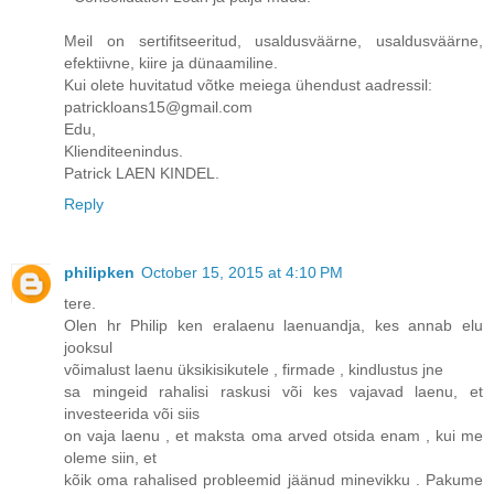
Meil on sertifitseeritud, usaldusväärne, usaldusväärne,
efektiivne, kiire ja dünaamiline.
Kui olete huvitatud võtke meiega ühendust aadressil:
patrickloans15@gmail.com
Edu,
Klienditeenindus.
Patrick LAEN KINDEL.
Reply
philipken
October 15, 2015 at 4:10 PM
tere.
Olen hr Philip ken eralaenu laenuandja, kes annab elu
jooksul
võimalust laenu üksikisikutele , firmade , kindlustus jne
sa mingeid rahalisi raskusi või kes vajavad laenu, et
investeerida või siis
on vaja laenu , et maksta oma arved otsida enam , kui me
oleme siin, et
kõik oma rahalised probleemid jäänud minevikku . Pakume