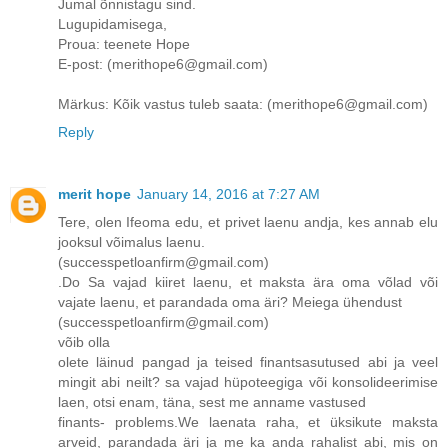
Jumal õnnistagu sind.
Lugupidamisega,
Proua: teenete Hope
E-post: (merithope6@gmail.com)
Märkus: Kõik vastus tuleb saata: (merithope6@gmail.com)
Reply
merit hope
January 14, 2016 at 7:27 AM
Tere, olen Ifeoma edu, et privet laenu andja, kes annab elu
jooksul võimalus laenu.
(successpetloanfirm@gmail.com)
.Do Sa vajad kiiret laenu, et maksta ära oma võlad või
vajate laenu, et parandada oma äri? Meiega ühendust
(successpetloanfirm@gmail.com)
võib olla
olete läinud pangad ja teised finantsasutused abi ja veel
mingit abi neilt? sa vajad hüpoteegiga või konsolideerimise
laen, otsi enam, täna, sest me anname vastused
finants- problems.We laenata raha, et üksikute maksta
arveid, parandada äri ja me ka anda rahalist abi, mis on