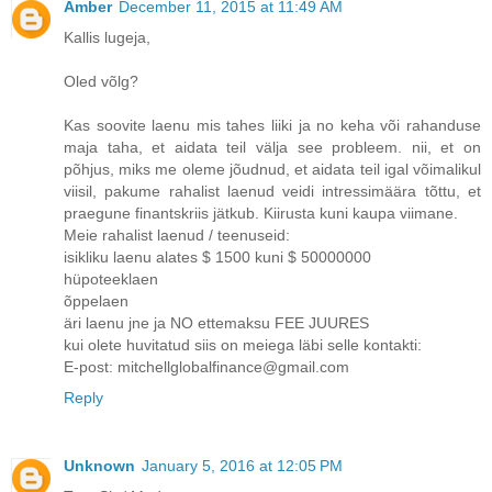
Amber
December 11, 2015 at 11:49 AM
Kallis lugeja,
Oled võlg?
Kas soovite laenu mis tahes liiki ja no keha või rahanduse
maja taha, et aidata teil välja see probleem. nii, et on
põhjus, miks me oleme jõudnud, et aidata teil igal võimalikul
viisil, pakume rahalist laenud veidi intressimäära tõttu, et
praegune finantskriis jätkub. Kiirusta kuni kaupa viimane.
Meie rahalist laenud / teenuseid:
isikliku laenu alates $ 1500 kuni $ 50000000
hüpoteeklaen
õppelaen
äri laenu jne ja NO ettemaksu FEE JUURES
kui olete huvitatud siis on meiega läbi selle kontakti:
E-post: mitchellglobalfinance@gmail.com
Reply
Unknown
January 5, 2016 at 12:05 PM