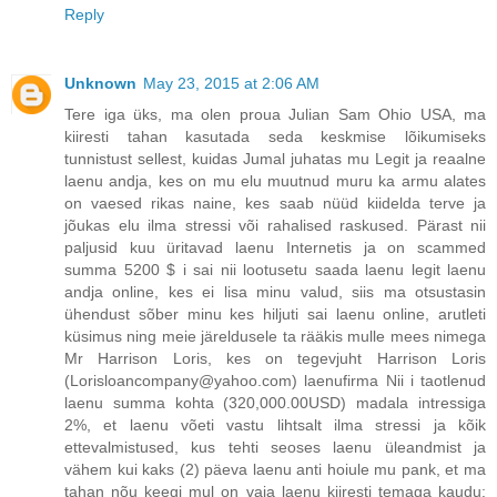
Reply
Unknown
May 23, 2015 at 2:06 AM
Tere iga üks, ma olen proua Julian Sam Ohio USA, ma
kiiresti tahan kasutada seda keskmise lõikumiseks
tunnistust sellest, kuidas Jumal juhatas mu Legit ja reaalne
laenu andja, kes on mu elu muutnud muru ka armu alates
on vaesed rikas naine, kes saab nüüd kiidelda terve ja
jõukas elu ilma stressi või rahalised raskused. Pärast nii
paljusid kuu üritavad laenu Internetis ja on scammed
summa 5200 $ i sai nii lootusetu saada laenu legit laenu
andja online, kes ei lisa minu valud, siis ma otsustasin
ühendust sõber minu kes hiljuti sai laenu online, arutleti
küsimus ning meie järeldusele ta rääkis mulle mees nimega
Mr Harrison Loris, kes on tegevjuht Harrison Loris
(Lorisloancompany@yahoo.com) laenufirma Nii i taotlenud
laenu summa kohta (320,000.00USD) madala intressiga
2%, et laenu võeti vastu lihtsalt ilma stressi ja kõik
ettevalmistused, kus tehti seoses laenu üleandmist ja
vähem kui kaks (2) päeva laenu anti hoiule mu pank, et ma
tahan nõu keegi mul on vaja laenu kiiresti temaga kaudu: