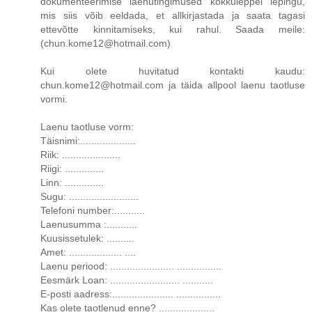
dokumenteerimise laenutingimused kokkuleppel lepingu,
mis siis võib eeldada, et allkirjastada ja saata tagasi
ettevõtte kinnitamiseks, kui rahul. Saada meile:
(chun.kome12@hotmail.com)
Kui olete huvitatud kontakti kaudu:
chun.kome12@hotmail.com ja täida allpool laenu taotluse
vormi.
Laenu taotluse vorm:
Täisnimi:....................
Riik: .....................
Riigi: ..............
Linn: ..............
Sugu: .........................
Telefoni number:...........
Laenusumma :...........
Kuusissetulek: ..........
Amet: ................... ....
Laenu periood: ....................... ................
Eesmärk Loan: ......................... ...........
E-posti aadress:...................... ................
Kas olete taotlenud enne? ....................