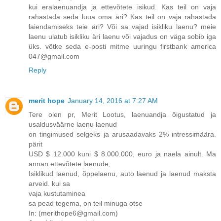
kui eralaenuandja ja ettevõtete isikud. Kas teil on vaja
rahastada seda luua oma äri? Kas teil on vaja rahastada
laiendamiseks teie äri? Või sa vajad isikliku laenu? meie
laenu ulatub isikliku äri laenu või vajadus on väga sobib iga
üks. võtke seda e-posti mitme uuringu firstbank america
047@gmail.com
Reply
merit hope
January 14, 2016 at 7:27 AM
Tere olen pr, Merit Lootus, laenuandja õigustatud ja
usaldusväärne laenu laenud
on tingimused selgeks ja arusaadavaks 2% intressimäära.
pärit
USD $ 12.000 kuni $ 8.000.000, euro ja naela ainult. Ma
annan ettevõtete laenude,
Isiklikud laenud, õppelaenu, auto laenud ja laenud maksta
arveid. kui sa
vaja kustutaminea
sa pead tegema, on teil minuga otse
In: (merithope6@gmail.com)