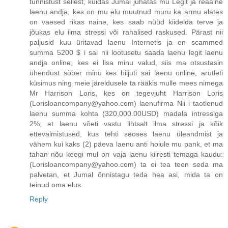
tunnistust sellest, kuidas Jumal juhatas mu Legit ja reaalne
laenu andja, kes on mu elu muutnud muru ka armu alates
on vaesed rikas naine, kes saab nüüd kiidelda terve ja
jõukas elu ilma stressi või rahalised raskused. Pärast nii
paljusid kuu üritavad laenu Internetis ja on scammed
summa 5200 $ i sai nii lootusetu saada laenu legit laenu
andja online, kes ei lisa minu valud, siis ma otsustasin
ühendust sõber minu kes hiljuti sai laenu online, arutleti
küsimus ning meie järeldusele ta rääkis mulle mees nimega
Mr Harrison Loris, kes on tegevjuht Harrison Loris
(Lorisloancompany@yahoo.com) laenufirma Nii i taotlenud
laenu summa kohta (320,000.00USD) madala intressiga
2%, et laenu võeti vastu lihtsalt ilma stressi ja kõik
ettevalmistused, kus tehti seoses laenu üleandmist ja
vähem kui kaks (2) päeva laenu anti hoiule mu pank, et ma
tahan nõu keegi mul on vaja laenu kiiresti temaga kaudu:
(Lorisloancompany@yahoo.com) ta ei tea teen seda ma
palvetan, et Jumal õnnistagu teda hea asi, mida ta on
teinud oma elus.
Reply