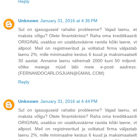
Reply
Unknown
January 31, 2016 at 4:36 PM
Sul on igasuguseid rahalisi probleeme? Vajad laenu, et
maksta võlgu? Olete finantskriisis? Raha oma krediitkaardi
ORIGINAL usaldus on usaldusväärne ravida kõiki laene, vt
allpool. Meil on registreeritud ja volitatud firma väljastab
laenu 2%, mille minimaalne kestus 6 kuud ja maksimaalselt
30 aastat. Anname laenu vähemalt 2000 kuni 50 miljonit.
võtke meiega nüüd läbi meie e-posti aadress:
(FERNANDOCARLOSJUAN@GMAIL.COM)
Reply
Unknown
January 31, 2016 at 4:44 PM
Sul on igasuguseid rahalisi probleeme? Vajad laenu, et
maksta võlgu? Olete finantskriisis? Raha oma krediitkaardi
ORIGINAL usaldus on usaldusväärne ravida kõiki laene, vt
allpool. Meil on registreeritud ja volitatud firma väljastab
laenu 2%, mille minimaalne kestus 6 kuud ja maksimaalselt