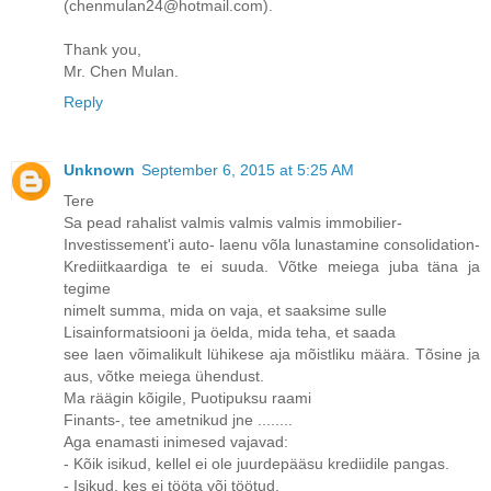
(chenmulan24@hotmail.com).
Thank you,
Mr. Chen Mulan.
Reply
Unknown
September 6, 2015 at 5:25 AM
Tere
Sa pead rahalist valmis valmis valmis immobilier-
Investissement'i auto- laenu võla lunastamine consolidation-
Krediitkaardiga te ei suuda. Võtke meiega juba täna ja
tegime
nimelt summa, mida on vaja, et saaksime sulle
Lisainformatsiooni ja öelda, mida teha, et saada
see laen võimalikult lühikese aja mõistliku määra. Tõsine ja
aus, võtke meiega ühendust.
Ma räägin kõigile, Puotipuksu raami
Finants-, tee ametnikud jne ........
Aga enamasti inimesed vajavad:
- Kõik isikud, kellel ei ole juurdepääsu krediidile pangas.
- Isikud, kes ei tööta või töötud.