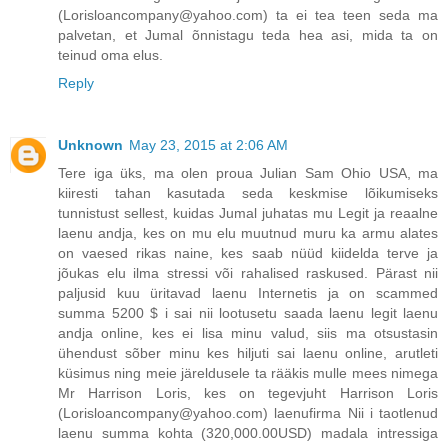
(Lorisloancompany@yahoo.com) ta ei tea teen seda ma
palvetan, et Jumal õnnistagu teda hea asi, mida ta on
teinud oma elus.
Reply
Unknown
May 23, 2015 at 2:06 AM
Tere iga üks, ma olen proua Julian Sam Ohio USA, ma
kiiresti tahan kasutada seda keskmise lõikumiseks
tunnistust sellest, kuidas Jumal juhatas mu Legit ja reaalne
laenu andja, kes on mu elu muutnud muru ka armu alates
on vaesed rikas naine, kes saab nüüd kiidelda terve ja
jõukas elu ilma stressi või rahalised raskused. Pärast nii
paljusid kuu üritavad laenu Internetis ja on scammed
summa 5200 $ i sai nii lootusetu saada laenu legit laenu
andja online, kes ei lisa minu valud, siis ma otsustasin
ühendust sõber minu kes hiljuti sai laenu online, arutleti
küsimus ning meie järeldusele ta rääkis mulle mees nimega
Mr Harrison Loris, kes on tegevjuht Harrison Loris
(Lorisloancompany@yahoo.com) laenufirma Nii i taotlenud
laenu summa kohta (320,000.00USD) madala intressiga