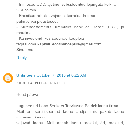
- Inimesed CDD, ajutine, subsideeritud lepingute kõik ...
CDI sõlmib.
- Eraisikud rahalist vajadust korraldada oma
pulmad või pidustused.
- Surendettements, ummikus Bank of France (FICP) ja
maailma.
- Ka investorid, kes soovivad kaupleja
tagasi oma kapitali. ecofinanceplus@gmail.com
Sinu oma
Reply
Unknown
October 7, 2015 at 8:22 AM
KIIRE LAEN OFFER NÜÜD.
Head päeva,
Lugupeetud Loan Seekers Tervitused Patrick laenu firma.
Meil on sertifitseeritud laenu andja, mis pakub laenu
inimesed, kes on
vajavad laenu. Meil annab laenu projekti, äri, maksud,