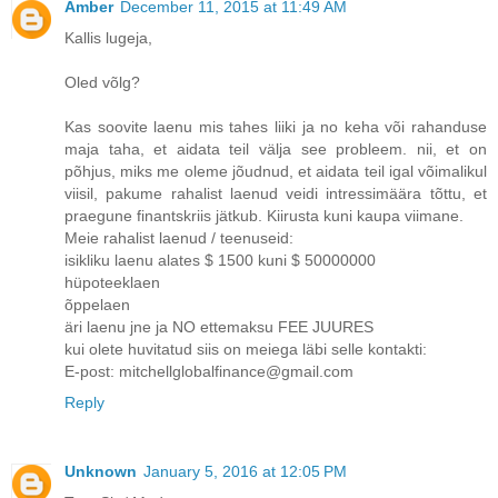
Amber
December 11, 2015 at 11:49 AM
Kallis lugeja,
Oled võlg?
Kas soovite laenu mis tahes liiki ja no keha või rahanduse
maja taha, et aidata teil välja see probleem. nii, et on
põhjus, miks me oleme jõudnud, et aidata teil igal võimalikul
viisil, pakume rahalist laenud veidi intressimäära tõttu, et
praegune finantskriis jätkub. Kiirusta kuni kaupa viimane.
Meie rahalist laenud / teenuseid:
isikliku laenu alates $ 1500 kuni $ 50000000
hüpoteeklaen
õppelaen
äri laenu jne ja NO ettemaksu FEE JUURES
kui olete huvitatud siis on meiega läbi selle kontakti:
E-post: mitchellglobalfinance@gmail.com
Reply
Unknown
January 5, 2016 at 12:05 PM