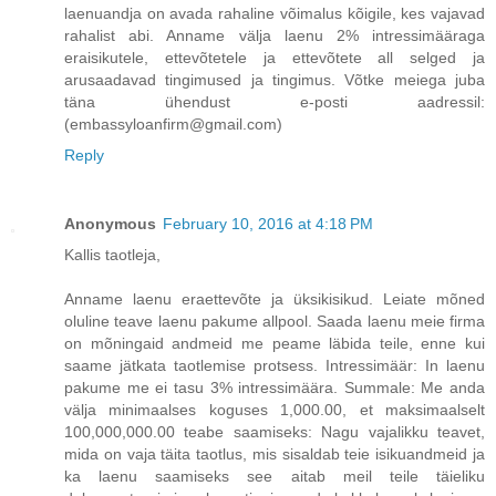
laenuandja on avada rahaline võimalus kõigile, kes vajavad
rahalist abi. Anname välja laenu 2% intressimääraga
eraisikutele, ettevõtetele ja ettevõtete all selged ja
arusaadavad tingimused ja tingimus. Võtke meiega juba
täna ühendust e-posti aadressil:
(embassyloanfirm@gmail.com)
Reply
Anonymous
February 10, 2016 at 4:18 PM
Kallis taotleja,
Anname laenu eraettevõte ja üksikisikud. Leiate mõned
oluline teave laenu pakume allpool. Saada laenu meie firma
on mõningaid andmeid me peame läbida teile, enne kui
saame jätkata taotlemise protsess. Intressimäär: In laenu
pakume me ei tasu 3% intressimäära. Summale: Me anda
välja minimaalses koguses 1,000.00, et maksimaalselt
100,000,000.00 teabe saamiseks: Nagu vajalikku teavet,
mida on vaja täita taotlus, mis sisaldab teie isikuandmeid ja
ka laenu saamiseks see aitab meil teile täieliku