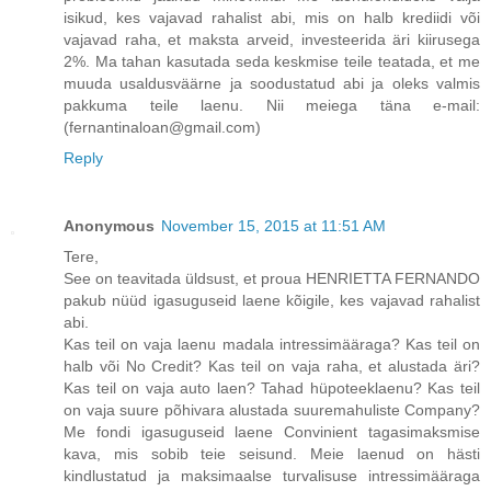
isikud, kes vajavad rahalist abi, mis on halb krediidi või
vajavad raha, et maksta arveid, investeerida äri kiirusega
2%. Ma tahan kasutada seda keskmise teile teatada, et me
muuda usaldusväärne ja soodustatud abi ja oleks valmis
pakkuma teile laenu. Nii meiega täna e-mail:
(fernantinaloan@gmail.com)
Reply
Anonymous
November 15, 2015 at 11:51 AM
Tere,
See on teavitada üldsust, et proua HENRIETTA FERNANDO
pakub nüüd igasuguseid laene kõigile, kes vajavad rahalist
abi.
Kas teil on vaja laenu madala intressimääraga? Kas teil on
halb või No Credit? Kas teil on vaja raha, et alustada äri?
Kas teil on vaja auto laen? Tahad hüpoteeklaenu? Kas teil
on vaja suure põhivara alustada suuremahuliste Company?
Me fondi igasuguseid laene Convinient tagasimaksmise
kava, mis sobib teie seisund. Meie laenud on hästi
kindlustatud ja maksimaalse turvalisuse intressimääraga