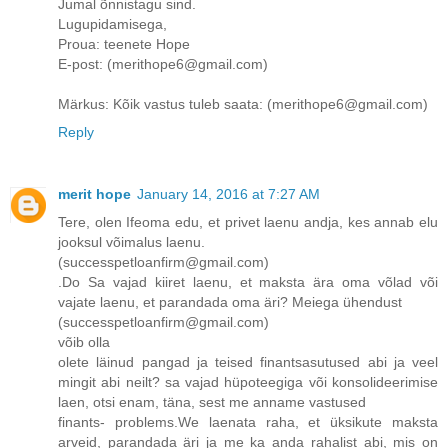
Jumal õnnistagu sind.
Lugupidamisega,
Proua: teenete Hope
E-post: (merithope6@gmail.com)
Märkus: Kõik vastus tuleb saata: (merithope6@gmail.com)
Reply
merit hope
January 14, 2016 at 7:27 AM
Tere, olen Ifeoma edu, et privet laenu andja, kes annab elu
jooksul võimalus laenu.
(successpetloanfirm@gmail.com)
.Do Sa vajad kiiret laenu, et maksta ära oma võlad või
vajate laenu, et parandada oma äri? Meiega ühendust
(successpetloanfirm@gmail.com)
võib olla
olete läinud pangad ja teised finantsasutused abi ja veel
mingit abi neilt? sa vajad hüpoteegiga või konsolideerimise
laen, otsi enam, täna, sest me anname vastused
finants- problems.We laenata raha, et üksikute maksta
arveid, parandada äri ja me ka anda rahalist abi, mis on