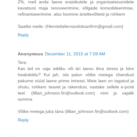
2%, meil anda laene eraisikutele ja organisatsioonidele
kavatsusi maja renoveerimine, võlgade konsolideerimise,
refinantseerimine .also loomine äriettevõtteid ja rohkem
Saatke meile: (Henriettafernandoloanfirm@gmail.com)
Reply
Anonymous
December 11, 2015 at 7:09 AM
Tere.
Kas teil on vaja isikliku või äri laenu ilma stress ja kiire
heakskiidu? Kui jah, siis palun võtke meiega ühendust
pakume nüüd laene prime intressi. Meie laen on tagatud ja
ohutu, rohkem teavet ja rakendusi, vastake sellele e-posti
teel. (lillian_johnson.fin@outlook.com) nimi ja vajalik
summa.
Võtke meiega juba täna (lillian_johnson.fin@outlook.com)
Reply