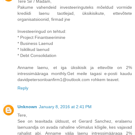
Tere Sir / Madam,
Pakume vahendeid investeeringuteks mõeldud vormide
krediidi laenu taotlejad, üksikisikute, ettevõtete
organisatsioonid, firmad jne
Investeeringud on tehtud:
* Project Finantseerimine
* Business Laenud
* Isiklikud laenud
* Debt Consolidation
Anname laenu, et iga üksikisik ja ettevõte on 2%
intressimääraga monthly.Get meile tagasi e-posti kaudu
davidpetersonloanfirm1@outlook.com rohkem teavet.
Reply
Unknown
January 8, 2016 at 2:41 PM
Tere,
See on teavitada üldsust, et Gerard Sanchez, eralaenu
laenuandja on avada rahaline võimalus kõigile, kes vajavad
rahalist abi. Anname välja laenu intressimääraga 2%