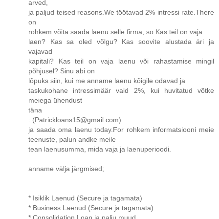
arved,
ja paljud teised reasons.We töötavad 2% intressi rate.There
on
rohkem võita saada laenu selle firma, so Kas teil on vaja
laen? Kas sa oled võlgu? Kas soovite alustada äri ja
vajavad
kapitali? Kas teil on vaja laenu või rahastamise mingil
põhjusel? Sinu abi on
lõpuks siin, kui me anname laenu kõigile odavad ja
taskukohane intressimäär vaid 2%, kui huvitatud võtke
meiega ühendust
täna
: (Patrickloans15@gmail.com)
ja saada oma laenu today.For rohkem informatsiooni meie
teenuste, palun andke meile
tean laenusumma, mida vaja ja laenuperioodi.
anname välja järgmised;
* Isiklik Laenud (Secure ja tagamata)
* Business Laenud (Secure ja tagamata)
* Consolidation Loan ja palju muud.