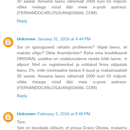
30 aastat. Anname laenu vähemalt 2000 kuni 50 miljonit.
võtke meiega nüüd läbi meie e-posti aadress:
(FERNANDOCARLOSJUAN@GMAIL.COM)
Reply
Unknown
January 31, 2016 at 4:44 PM
Sul on igasuguseid rahalisi probleeme? Vajad laenu, et
maksta võlgu? Olete finantskriisis? Raha oma krediitkaardi
ORIGINAL usaldus on usaldusväärne ravida kõiki laene, vt
allpool. Meil on registreeritud ja volitatud firma väljastab
laenu 2%, mille minimaalne kestus 6 kuud ja maksimaalselt
30 aastat. Anname laenu vähemalt 2000 kuni 50 miljonit.
võtke meiega nüüd läbi meie e-posti aadress:
(FERNANDOCARLOSJUAN@GMAIL.COM)
Reply
Unknown
February 3, 2016 at 8:48 PM
Tere,
See on teavitada üldsust, et proua Grace Okowa, eralaenu