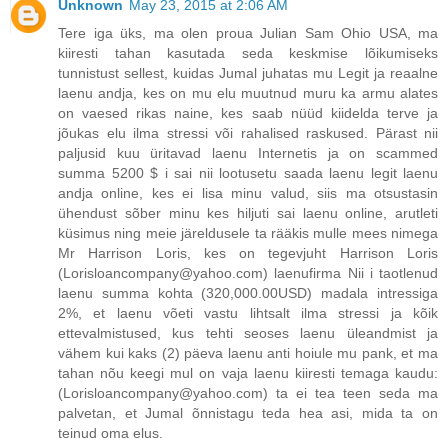
Unknown
May 23, 2015 at 2:06 AM
Tere iga üks, ma olen proua Julian Sam Ohio USA, ma
kiiresti tahan kasutada seda keskmise lõikumiseks
tunnistust sellest, kuidas Jumal juhatas mu Legit ja reaalne
laenu andja, kes on mu elu muutnud muru ka armu alates
on vaesed rikas naine, kes saab nüüd kiidelda terve ja
jõukas elu ilma stressi või rahalised raskused. Pärast nii
paljusid kuu üritavad laenu Internetis ja on scammed
summa 5200 $ i sai nii lootusetu saada laenu legit laenu
andja online, kes ei lisa minu valud, siis ma otsustasin
ühendust sõber minu kes hiljuti sai laenu online, arutleti
küsimus ning meie järeldusele ta rääkis mulle mees nimega
Mr Harrison Loris, kes on tegevjuht Harrison Loris
(Lorisloancompany@yahoo.com) laenufirma Nii i taotlenud
laenu summa kohta (320,000.00USD) madala intressiga
2%, et laenu võeti vastu lihtsalt ilma stressi ja kõik
ettevalmistused, kus tehti seoses laenu üleandmist ja
vähem kui kaks (2) päeva laenu anti hoiule mu pank, et ma
tahan nõu keegi mul on vaja laenu kiiresti temaga kaudu:
(Lorisloancompany@yahoo.com) ta ei tea teen seda ma
palvetan, et Jumal õnnistagu teda hea asi, mida ta on
teinud oma elus.