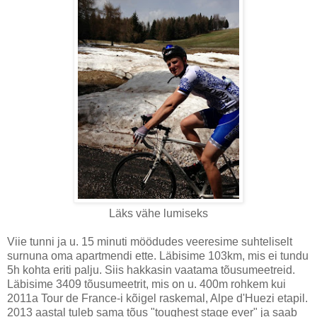
Läks vähe lumiseks
Viie tunni ja u. 15 minuti möödudes veeresime suhteliselt
surnuna oma apartmendi ette. Läbisime 103km, mis ei tundu
5h kohta eriti palju. Siis hakkasin vaatama tõusumeetreid.
Läbisime 3409 tõusumeetrit, mis on u. 400m rohkem kui
2011a Tour de France-i kõigel raskemal, Alpe d'Huezi etapil.
2013 aastal tuleb sama tõus "toughest stage ever" ja saab