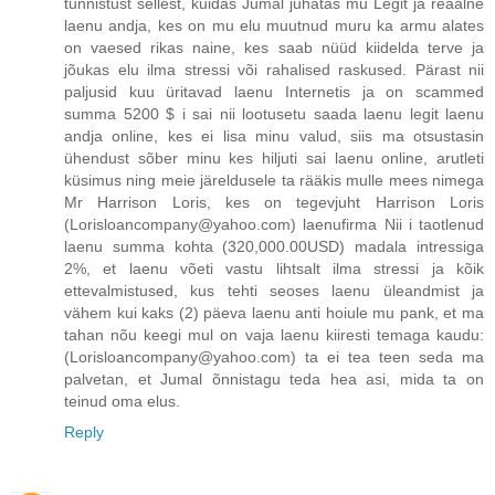
tunnistust sellest, kuidas Jumal juhatas mu Legit ja reaalne
laenu andja, kes on mu elu muutnud muru ka armu alates
on vaesed rikas naine, kes saab nüüd kiidelda terve ja
jõukas elu ilma stressi või rahalised raskused. Pärast nii
paljusid kuu üritavad laenu Internetis ja on scammed
summa 5200 $ i sai nii lootusetu saada laenu legit laenu
andja online, kes ei lisa minu valud, siis ma otsustasin
ühendust sõber minu kes hiljuti sai laenu online, arutleti
küsimus ning meie järeldusele ta rääkis mulle mees nimega
Mr Harrison Loris, kes on tegevjuht Harrison Loris
(Lorisloancompany@yahoo.com) laenufirma Nii i taotlenud
laenu summa kohta (320,000.00USD) madala intressiga
2%, et laenu võeti vastu lihtsalt ilma stressi ja kõik
ettevalmistused, kus tehti seoses laenu üleandmist ja
vähem kui kaks (2) päeva laenu anti hoiule mu pank, et ma
tahan nõu keegi mul on vaja laenu kiiresti temaga kaudu:
(Lorisloancompany@yahoo.com) ta ei tea teen seda ma
palvetan, et Jumal õnnistagu teda hea asi, mida ta on
teinud oma elus.
Reply