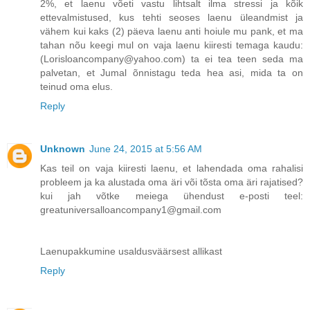
2%, et laenu võeti vastu lihtsalt ilma stressi ja kõik
ettevalmistused, kus tehti seoses laenu üleandmist ja
vähem kui kaks (2) päeva laenu anti hoiule mu pank, et ma
tahan nõu keegi mul on vaja laenu kiiresti temaga kaudu:
(Lorisloancompany@yahoo.com) ta ei tea teen seda ma
palvetan, et Jumal õnnistagu teda hea asi, mida ta on
teinud oma elus.
Reply
Unknown
June 24, 2015 at 5:56 AM
Kas teil on vaja kiiresti laenu, et lahendada oma rahalisi
probleem ja ka alustada oma äri või tõsta oma äri rajatised?
kui jah võtke meiega ühendust e-posti teel:
greatuniversalloancompany1@gmail.com
Laenupakkumine usaldusväärsest allikast
Reply