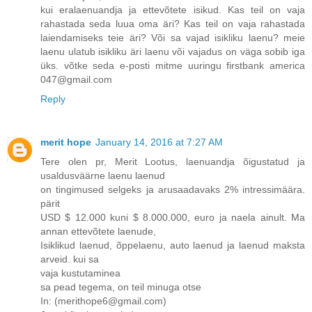
kui eralaenuandja ja ettevõtete isikud. Kas teil on vaja
rahastada seda luua oma äri? Kas teil on vaja rahastada
laiendamiseks teie äri? Või sa vajad isikliku laenu? meie
laenu ulatub isikliku äri laenu või vajadus on väga sobib iga
üks. võtke seda e-posti mitme uuringu firstbank america
047@gmail.com
Reply
merit hope
January 14, 2016 at 7:27 AM
Tere olen pr, Merit Lootus, laenuandja õigustatud ja
usaldusväärne laenu laenud
on tingimused selgeks ja arusaadavaks 2% intressimäära.
pärit
USD $ 12.000 kuni $ 8.000.000, euro ja naela ainult. Ma
annan ettevõtete laenude,
Isiklikud laenud, õppelaenu, auto laenud ja laenud maksta
arveid. kui sa
vaja kustutaminea
sa pead tegema, on teil minuga otse
In: (merithope6@gmail.com)