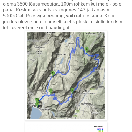
olema 3500 tõusumeetriga, 100m rohkem kui meie - pole
paha! Keskmiseks pulsiks kogunes 147 ja kaotasin
5000kCal. Pole viga treening, võib rahule jääda! Koju
jõudes oli vee peall endiselt täielik plekk, mistõttu tundsin
tehtust veel eriti suurt naudingut.