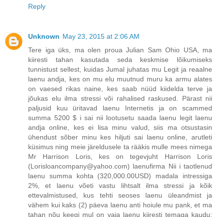
Reply
Unknown
May 23, 2015 at 2:06 AM
Tere iga üks, ma olen proua Julian Sam Ohio USA, ma
kiiresti tahan kasutada seda keskmise lõikumiseks
tunnistust sellest, kuidas Jumal juhatas mu Legit ja reaalne
laenu andja, kes on mu elu muutnud muru ka armu alates
on vaesed rikas naine, kes saab nüüd kiidelda terve ja
jõukas elu ilma stressi või rahalised raskused. Pärast nii
paljusid kuu üritavad laenu Internetis ja on scammed
summa 5200 $ i sai nii lootusetu saada laenu legit laenu
andja online, kes ei lisa minu valud, siis ma otsustasin
ühendust sõber minu kes hiljuti sai laenu online, arutleti
küsimus ning meie järeldusele ta rääkis mulle mees nimega
Mr Harrison Loris, kes on tegevjuht Harrison Loris
(Lorisloancompany@yahoo.com) laenufirma Nii i taotlenud
laenu summa kohta (320,000.00USD) madala intressiga
2%, et laenu võeti vastu lihtsalt ilma stressi ja kõik
ettevalmistused, kus tehti seoses laenu üleandmist ja
vähem kui kaks (2) päeva laenu anti hoiule mu pank, et ma
tahan nõu keegi mul on vaja laenu kiiresti temaga kaudu: