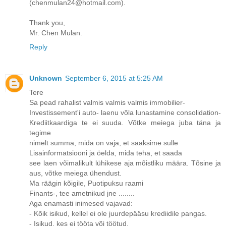
(chenmulan24@hotmail.com).
Thank you,
Mr. Chen Mulan.
Reply
Unknown
September 6, 2015 at 5:25 AM
Tere
Sa pead rahalist valmis valmis valmis immobilier-
Investissement'i auto- laenu võla lunastamine consolidation-
Krediitkaardiga te ei suuda. Võtke meiega juba täna ja
tegime
nimelt summa, mida on vaja, et saaksime sulle
Lisainformatsiooni ja öelda, mida teha, et saada
see laen võimalikult lühikese aja mõistliku määra. Tõsine ja
aus, võtke meiega ühendust.
Ma räägin kõigile, Puotipuksu raami
Finants-, tee ametnikud jne ........
Aga enamasti inimesed vajavad:
- Kõik isikud, kellel ei ole juurdepääsu krediidile pangas.
- Isikud, kes ei tööta või töötud.