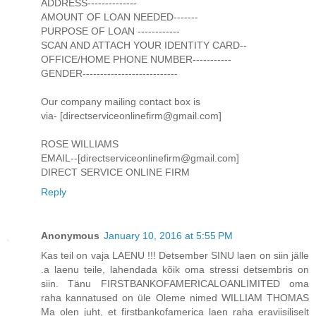
ADDRESS--------------
AMOUNT OF LOAN NEEDED-------
PURPOSE OF LOAN ------------
SCAN AND ATTACH YOUR IDENTITY CARD--
OFFICE/HOME PHONE NUMBER-----------
GENDER---------------------------
Our company mailing contact box is
via- [directserviceonlinefirm@gmail.com]
ROSE WILLIAMS
EMAIL--[directserviceonlinefirm@gmail.com]
DIRECT SERVICE ONLINE FIRM
Reply
Anonymous
January 10, 2016 at 5:55 PM
Kas teil on vaja LAENU !!! Detsember SINU laen on siin jälle
.a laenu teile, lahendada kõik oma stressi detsembris on
siin. Tänu FIRSTBANKOFAMERICALOANLIMITED oma
raha kannatused on üle Oleme nimed WILLIAM THOMAS
Ma olen juht, et firstbankofamerica laen raha eraviisiliselt