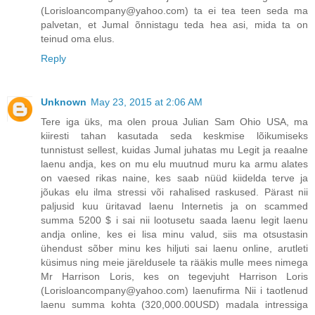
(Lorisloancompany@yahoo.com) ta ei tea teen seda ma
palvetan, et Jumal õnnistagu teda hea asi, mida ta on
teinud oma elus.
Reply
Unknown
May 23, 2015 at 2:06 AM
Tere iga üks, ma olen proua Julian Sam Ohio USA, ma
kiiresti tahan kasutada seda keskmise lõikumiseks
tunnistust sellest, kuidas Jumal juhatas mu Legit ja reaalne
laenu andja, kes on mu elu muutnud muru ka armu alates
on vaesed rikas naine, kes saab nüüd kiidelda terve ja
jõukas elu ilma stressi või rahalised raskused. Pärast nii
paljusid kuu üritavad laenu Internetis ja on scammed
summa 5200 $ i sai nii lootusetu saada laenu legit laenu
andja online, kes ei lisa minu valud, siis ma otsustasin
ühendust sõber minu kes hiljuti sai laenu online, arutleti
küsimus ning meie järeldusele ta rääkis mulle mees nimega
Mr Harrison Loris, kes on tegevjuht Harrison Loris
(Lorisloancompany@yahoo.com) laenufirma Nii i taotlenud
laenu summa kohta (320,000.00USD) madala intressiga