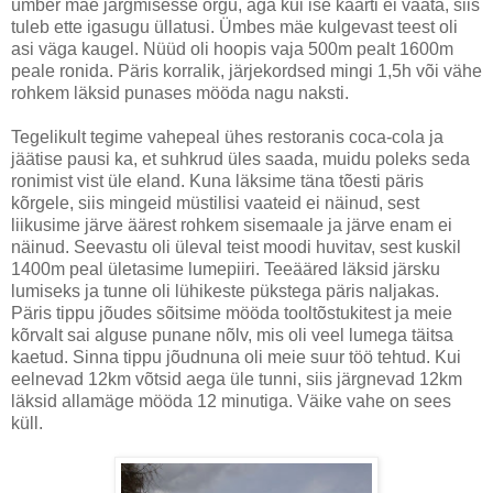
ümber mäe järgmisesse orgu, aga kui ise kaarti ei vaata, siis
tuleb ette igasugu üllatusi. Ümbes mäe kulgevast teest oli
asi väga kaugel. Nüüd oli hoopis vaja 500m pealt 1600m
peale ronida. Päris korralik, järjekordsed mingi 1,5h või vähe
rohkem läksid punases mööda nagu naksti.
Tegelikult tegime vahepeal ühes restoranis coca-cola ja
jäätise pausi ka, et suhkrud üles saada, muidu poleks seda
ronimist vist üle eland. Kuna läksime täna tõesti päris
kõrgele, siis mingeid müstilisi vaateid ei näinud, sest
liikusime järve äärest rohkem sisemaale ja järve enam ei
näinud. Seevastu oli üleval teist moodi huvitav, sest kuskil
1400m peal ületasime lumepiiri. Teeääred läksid järsku
lumiseks ja tunne oli lühikeste pükstega päris naljakas.
Päris tippu jõudes sõitsime mööda tooltõstukitest ja meie
kõrvalt sai alguse punane nõlv, mis oli veel lumega täitsa
kaetud. Sinna tippu jõudnuna oli meie suur töö tehtud. Kui
eelnevad 12km võtsid aega üle tunni, siis järgnevad 12km
läksid allamäge mööda 12 minutiga. Väike vahe on sees
küll.