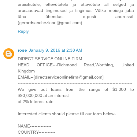
eraisikutele, ettevõtetele ja ettevõtete all selged ja
arusaadavad tingimused ja tingimus. Võtke meiega juba
täna ühendust e-posti aadressil:
(gerardsanchezloan@gmail.com)
Reply
rose
January 9, 2016 at 2:38 AM
DIRECT SERVICE ONLINE FIRM
HEAD OFFICE---Richmond Road,Worthing, United
Kingdom
EMAIL--[directserviceonlinefirm@gmail.com]
---------------------------------------------------------------------------
We give out loans from the range of $1,000 to
$90,000,000.at an interest
of 2% Interest rate.
Interested clients should please fill our form below-
NAME--------------
COUNTRY-----------