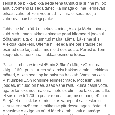
sellist juba pikka-pikka aega teha tahtnud ja siinne miljöö
ainult võimendas seda tahet. Ka ilmaga oli meil erinevalt
eilsest vähe rohkem vedanud - vihma ei sadanud ja
vahepeal paistis isegi päike.
Tahtsime küll kõik kolmekesi - mina, Alex ja Mehu minna,
kuid Mehu ratas lakkas esimese paari kilomeetri jooksul
töötamast ja ta oli sunnitud maha jääma. Läksime siis
Alexiga kahekesi. Ütleme nii, et ega me päris täpselt ei
osanud ette kujutada, mis meid ees ootab. Pärast u. 15min
soojendust lauskmaal hakkas esimene tõus...
Pärast umbes esimest 45min 8-9km/h kõige väiksemal
käigul 160+ pulsi juures sõtkumist hakkasid minul tekkima
mõtted, et kas see tipp ka paistma hakkab. Varsti hakkas.
Vist umbes 1,5h ronisime esimest mäge. Mõtlesin üles
jõudes, et nüüd on hea, saab vähe rahulikumalt asja võtta,
aga oi kui eksinud ma oma mõtetes olin. Tee läks veidi alla,
et siis uuesti 1200m peale ronida. Järgmised mingi 45min.
Seejärel oli pikk laskumine, kus vahepeal sai keskmise
kiiruse enamvähem inimlikesse piiridesse tagasi tõstetud.
Arvasime Alexiga, et nüüd lähebki rahulikult allamäge,