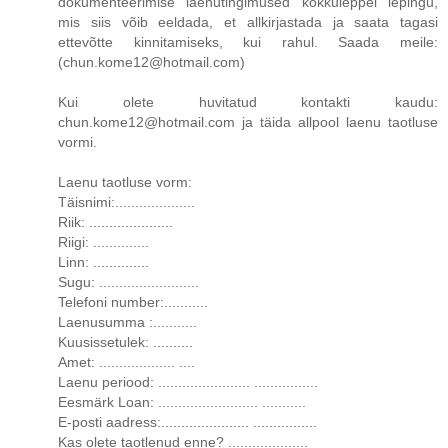
dokumenteerimise laenutingimused kokkuleppel lepingu,
mis siis võib eeldada, et allkirjastada ja saata tagasi
ettevõtte kinnitamiseks, kui rahul. Saada meile:
(chun.kome12@hotmail.com)
Kui olete huvitatud kontakti kaudu:
chun.kome12@hotmail.com ja täida allpool laenu taotluse
vormi.
Laenu taotluse vorm:
Täisnimi:....................
Riik: .....................
Riigi: ..............
Linn: ..............
Sugu: .........................
Telefoni number:...........
Laenusumma :...........
Kuusissetulek: ..........
Amet: ................... ....
Laenu periood: ....................... ................
Eesmärk Loan: ......................... ...........
E-posti aadress:...................... ................
Kas olete taotlenud enne? ....................