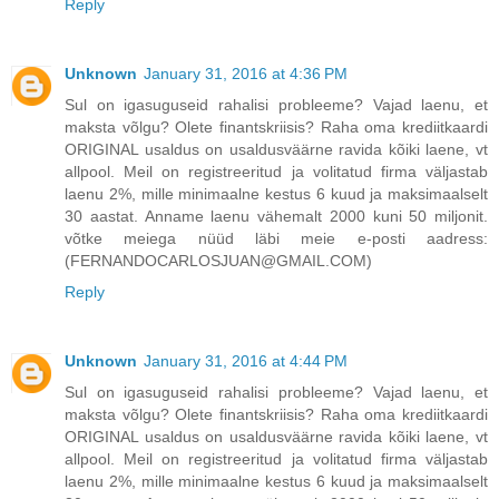
Reply
Unknown
January 31, 2016 at 4:36 PM
Sul on igasuguseid rahalisi probleeme? Vajad laenu, et
maksta võlgu? Olete finantskriisis? Raha oma krediitkaardi
ORIGINAL usaldus on usaldusväärne ravida kõiki laene, vt
allpool. Meil on registreeritud ja volitatud firma väljastab
laenu 2%, mille minimaalne kestus 6 kuud ja maksimaalselt
30 aastat. Anname laenu vähemalt 2000 kuni 50 miljonit.
võtke meiega nüüd läbi meie e-posti aadress:
(FERNANDOCARLOSJUAN@GMAIL.COM)
Reply
Unknown
January 31, 2016 at 4:44 PM
Sul on igasuguseid rahalisi probleeme? Vajad laenu, et
maksta võlgu? Olete finantskriisis? Raha oma krediitkaardi
ORIGINAL usaldus on usaldusväärne ravida kõiki laene, vt
allpool. Meil on registreeritud ja volitatud firma väljastab
laenu 2%, mille minimaalne kestus 6 kuud ja maksimaalselt