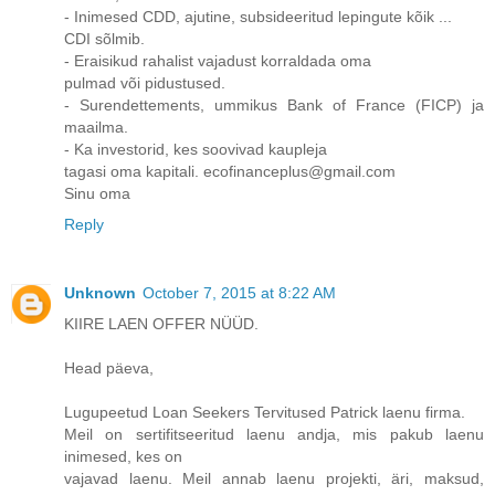
- Inimesed CDD, ajutine, subsideeritud lepingute kõik ...
CDI sõlmib.
- Eraisikud rahalist vajadust korraldada oma
pulmad või pidustused.
- Surendettements, ummikus Bank of France (FICP) ja
maailma.
- Ka investorid, kes soovivad kaupleja
tagasi oma kapitali. ecofinanceplus@gmail.com
Sinu oma
Reply
Unknown
October 7, 2015 at 8:22 AM
KIIRE LAEN OFFER NÜÜD.
Head päeva,
Lugupeetud Loan Seekers Tervitused Patrick laenu firma.
Meil on sertifitseeritud laenu andja, mis pakub laenu
inimesed, kes on
vajavad laenu. Meil annab laenu projekti, äri, maksud,