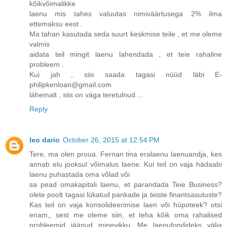
kõikvõimalikke
laenu mis tahes valuutas nimiväärtusega 2% ilma
ettemaksu eest .
Ma tahan kasutada seda suurt keskmise teile , et me oleme
valmis
aidata teil mingit laenu lahendada , et teie rahaline
probleem .
Kui jah , siis saada tagasi nüüd läbi E-
philipkenloan@gmail.com
lähemalt , siis on väga teretulnud ...
Reply
leo dario
October 26, 2015 at 12:54 PM
Tere, ma olen proua. Fernan tina eralaenu laenuandja, kes
annab elu jooksul võimalus laene. Kui teil on vaja hädaabi
laenu puhastada oma võlad või
sa pead omakapitali laenu, et parandada Teie Business?
olete poolt tagasi lükatud pankade ja teiste finantsasutuste?
Kas teil on vaja konsolideerimise laen või hüpoteek? otsi
enam,, sest me oleme siin, et teha kõik oma rahalised
probleemid jäänud minevikku. Me laenufondideks välja