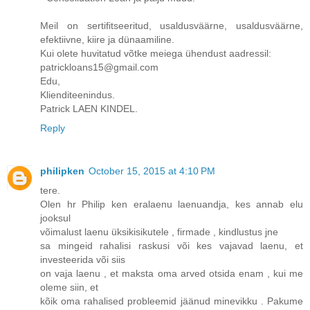
Meil on sertifitseeritud, usaldusväärne, usaldusväärne,
efektiivne, kiire ja dünaamiline.
Kui olete huvitatud võtke meiega ühendust aadressil:
patrickloans15@gmail.com
Edu,
Klienditeenindus.
Patrick LAEN KINDEL.
Reply
philipken
October 15, 2015 at 4:10 PM
tere.
Olen hr Philip ken eralaenu laenuandja, kes annab elu
jooksul
võimalust laenu üksikisikutele , firmade , kindlustus jne
sa mingeid rahalisi raskusi või kes vajavad laenu, et
investeerida või siis
on vaja laenu , et maksta oma arved otsida enam , kui me
oleme siin, et
kõik oma rahalised probleemid jäänud minevikku . Pakume