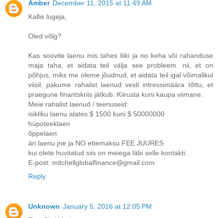
Amber
December 11, 2015 at 11:49 AM
Kallis lugeja,
Oled võlg?
Kas soovite laenu mis tahes liiki ja no keha või rahanduse
maja taha, et aidata teil välja see probleem. nii, et on
põhjus, miks me oleme jõudnud, et aidata teil igal võimalikul
viisil, pakume rahalist laenud veidi intressimäära tõttu, et
praegune finantskriis jätkub. Kiirusta kuni kaupa viimane.
Meie rahalist laenud / teenuseid:
isikliku laenu alates $ 1500 kuni $ 50000000
hüpoteeklaen
õppelaen
äri laenu jne ja NO ettemaksu FEE JUURES
kui olete huvitatud siis on meiega läbi selle kontakti:
E-post: mitchellglobalfinance@gmail.com
Reply
Unknown
January 5, 2016 at 12:05 PM