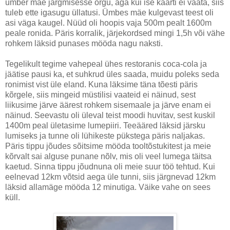
ümber mäe järgmisesse orgu, aga kui ise kaarti ei vaata, siis
tuleb ette igasugu üllatusi. Ümbes mäe kulgevast teest oli
asi väga kaugel. Nüüd oli hoopis vaja 500m pealt 1600m
peale ronida. Päris korralik, järjekordsed mingi 1,5h või vähe
rohkem läksid punases mööda nagu naksti.
Tegelikult tegime vahepeal ühes restoranis coca-cola ja
jäätise pausi ka, et suhkrud üles saada, muidu poleks seda
ronimist vist üle eland. Kuna läksime täna tõesti päris
kõrgele, siis mingeid müstilisi vaateid ei näinud, sest
liikusime järve äärest rohkem sisemaale ja järve enam ei
näinud. Seevastu oli üleval teist moodi huvitav, sest kuskil
1400m peal ületasime lumepiiri. Teeääred läksid järsku
lumiseks ja tunne oli lühikeste pükstega päris naljakas.
Päris tippu jõudes sõitsime mööda tooltõstukitest ja meie
kõrvalt sai alguse punane nõlv, mis oli veel lumega täitsa
kaetud. Sinna tippu jõudnuna oli meie suur töö tehtud. Kui
eelnevad 12km võtsid aega üle tunni, siis järgnevad 12km
läksid allamäge mööda 12 minutiga. Väike vahe on sees
küll.