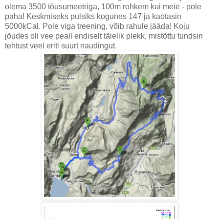
olema 3500 tõusumeetriga, 100m rohkem kui meie - pole
paha! Keskmiseks pulsiks kogunes 147 ja kaotasin
5000kCal. Pole viga treening, võib rahule jääda! Koju
jõudes oli vee peall endiselt täielik plekk, mistõttu tundsin
tehtust veel eriti suurt naudingut.