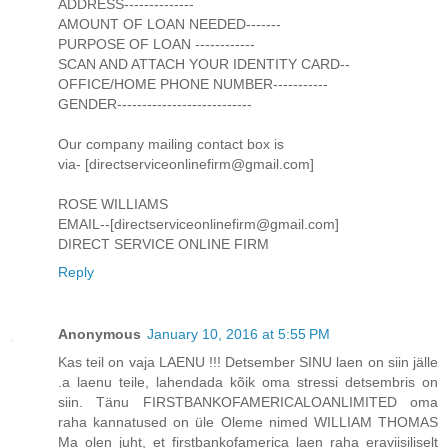
ADDRESS--------------
AMOUNT OF LOAN NEEDED-------
PURPOSE OF LOAN ------------
SCAN AND ATTACH YOUR IDENTITY CARD--
OFFICE/HOME PHONE NUMBER-----------
GENDER---------------------------
Our company mailing contact box is
via- [directserviceonlinefirm@gmail.com]
ROSE WILLIAMS
EMAIL--[directserviceonlinefirm@gmail.com]
DIRECT SERVICE ONLINE FIRM
Reply
Anonymous
January 10, 2016 at 5:55 PM
Kas teil on vaja LAENU !!! Detsember SINU laen on siin jälle
.a laenu teile, lahendada kõik oma stressi detsembris on
siin. Tänu FIRSTBANKOFAMERICALOANLIMITED oma
raha kannatused on üle Oleme nimed WILLIAM THOMAS
Ma olen juht, et firstbankofamerica laen raha eraviisiliselt