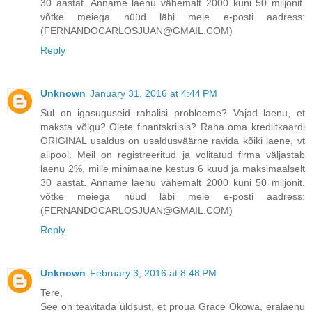
30 aastat. Anname laenu vähemalt 2000 kuni 50 miljonit.
võtke meiega nüüd läbi meie e-posti aadress:
(FERNANDOCARLOSJUAN@GMAIL.COM)
Reply
Unknown
January 31, 2016 at 4:44 PM
Sul on igasuguseid rahalisi probleeme? Vajad laenu, et
maksta võlgu? Olete finantskriisis? Raha oma krediitkaardi
ORIGINAL usaldus on usaldusväärne ravida kõiki laene, vt
allpool. Meil on registreeritud ja volitatud firma väljastab
laenu 2%, mille minimaalne kestus 6 kuud ja maksimaalselt
30 aastat. Anname laenu vähemalt 2000 kuni 50 miljonit.
võtke meiega nüüd läbi meie e-posti aadress:
(FERNANDOCARLOSJUAN@GMAIL.COM)
Reply
Unknown
February 3, 2016 at 8:48 PM
Tere,
See on teavitada üldsust, et proua Grace Okowa, eralaenu