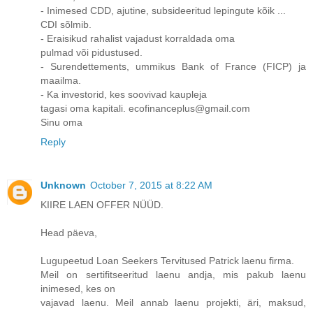
- Inimesed CDD, ajutine, subsideeritud lepingute kõik ...
CDI sõlmib.
- Eraisikud rahalist vajadust korraldada oma
pulmad või pidustused.
- Surendettements, ummikus Bank of France (FICP) ja
maailma.
- Ka investorid, kes soovivad kaupleja
tagasi oma kapitali. ecofinanceplus@gmail.com
Sinu oma
Reply
Unknown
October 7, 2015 at 8:22 AM
KIIRE LAEN OFFER NÜÜD.
Head päeva,
Lugupeetud Loan Seekers Tervitused Patrick laenu firma.
Meil on sertifitseeritud laenu andja, mis pakub laenu
inimesed, kes on
vajavad laenu. Meil annab laenu projekti, äri, maksud,