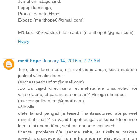
Jumal õnnistagu sind.
Lugupidamisega,
Proua: teenete Hope
E-post: (merithope6@gmail.com)
Märkus: Kõik vastus tuleb saata: (merithope6@gmail.com)
Reply
merit hope
January 14, 2016 at 7:27 AM
Tere, olen Ifeoma edu, et privet laenu andja, kes annab elu
jooksul võimalus laenu.
(successpetloanfirm@gmail.com)
.Do Sa vajad kiiret laenu, et maksta ära oma võlad või
vajate laenu, et parandada oma äri? Meiega ühendust
(successpetloanfirm@gmail.com)
võib olla
olete läinud pangad ja teised finantsasutused abi ja veel
mingit abi neilt? sa vajad hüpoteegiga või konsolideerimise
laen, otsi enam, täna, sest me anname vastused
finants- problems.We laenata raha, et üksikute maksta
arveid, parandada äri ja me ka anda rahalist abi, mis on