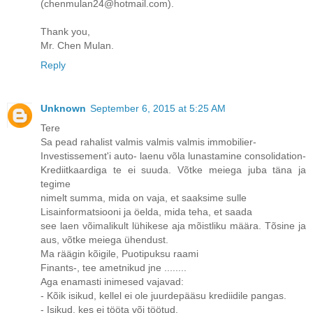
(chenmulan24@hotmail.com).
Thank you,
Mr. Chen Mulan.
Reply
Unknown
September 6, 2015 at 5:25 AM
Tere
Sa pead rahalist valmis valmis valmis immobilier-
Investissement'i auto- laenu võla lunastamine consolidation-
Krediitkaardiga te ei suuda. Võtke meiega juba täna ja
tegime
nimelt summa, mida on vaja, et saaksime sulle
Lisainformatsiooni ja öelda, mida teha, et saada
see laen võimalikult lühikese aja mõistliku määra. Tõsine ja
aus, võtke meiega ühendust.
Ma räägin kõigile, Puotipuksu raami
Finants-, tee ametnikud jne ........
Aga enamasti inimesed vajavad:
- Kõik isikud, kellel ei ole juurdepääsu krediidile pangas.
- Isikud, kes ei tööta või töötud.