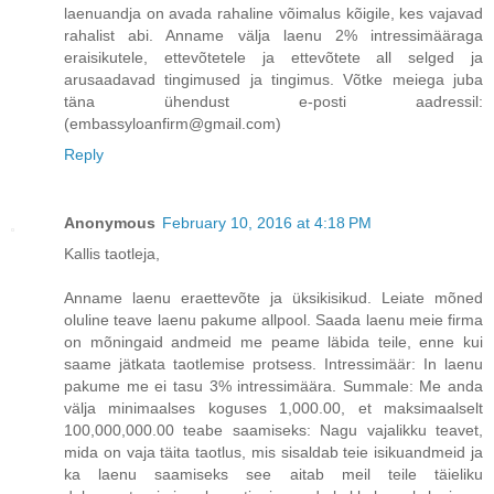
laenuandja on avada rahaline võimalus kõigile, kes vajavad
rahalist abi. Anname välja laenu 2% intressimääraga
eraisikutele, ettevõtetele ja ettevõtete all selged ja
arusaadavad tingimused ja tingimus. Võtke meiega juba
täna ühendust e-posti aadressil:
(embassyloanfirm@gmail.com)
Reply
Anonymous
February 10, 2016 at 4:18 PM
Kallis taotleja,
Anname laenu eraettevõte ja üksikisikud. Leiate mõned
oluline teave laenu pakume allpool. Saada laenu meie firma
on mõningaid andmeid me peame läbida teile, enne kui
saame jätkata taotlemise protsess. Intressimäär: In laenu
pakume me ei tasu 3% intressimäära. Summale: Me anda
välja minimaalses koguses 1,000.00, et maksimaalselt
100,000,000.00 teabe saamiseks: Nagu vajalikku teavet,
mida on vaja täita taotlus, mis sisaldab teie isikuandmeid ja
ka laenu saamiseks see aitab meil teile täieliku