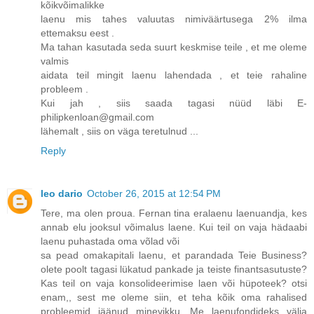
kõikvõimalikke
laenu mis tahes valuutas nimiväärtusega 2% ilma
ettemaksu eest .
Ma tahan kasutada seda suurt keskmise teile , et me oleme
valmis
aidata teil mingit laenu lahendada , et teie rahaline
probleem .
Kui jah , siis saada tagasi nüüd läbi E-
philipkenloan@gmail.com
lähemalt , siis on väga teretulnud ...
Reply
leo dario
October 26, 2015 at 12:54 PM
Tere, ma olen proua. Fernan tina eralaenu laenuandja, kes
annab elu jooksul võimalus laene. Kui teil on vaja hädaabi
laenu puhastada oma võlad või
sa pead omakapitali laenu, et parandada Teie Business?
olete poolt tagasi lükatud pankade ja teiste finantsasutuste?
Kas teil on vaja konsolideerimise laen või hüpoteek? otsi
enam,, sest me oleme siin, et teha kõik oma rahalised
probleemid jäänud minevikku. Me laenufondideks välja