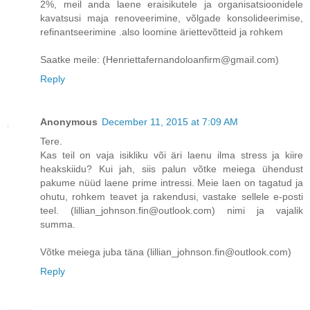
2%, meil anda laene eraisikutele ja organisatsioonidele
kavatsusi maja renoveerimine, võlgade konsolideerimise,
refinantseerimine .also loomine äriettevõtteid ja rohkem
Saatke meile: (Henriettafernandoloanfirm@gmail.com)
Reply
Anonymous
December 11, 2015 at 7:09 AM
Tere.
Kas teil on vaja isikliku või äri laenu ilma stress ja kiire
heakskiidu? Kui jah, siis palun võtke meiega ühendust
pakume nüüd laene prime intressi. Meie laen on tagatud ja
ohutu, rohkem teavet ja rakendusi, vastake sellele e-posti
teel. (lillian_johnson.fin@outlook.com) nimi ja vajalik
summa.
Võtke meiega juba täna (lillian_johnson.fin@outlook.com)
Reply