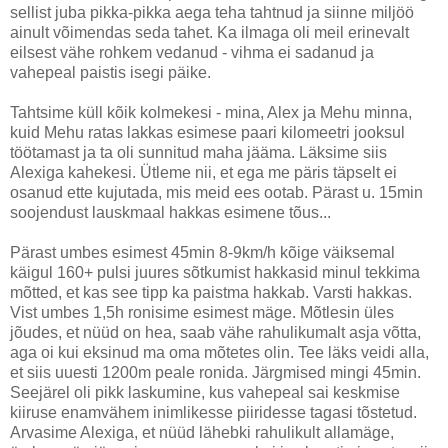
sellist juba pikka-pikka aega teha tahtnud ja siinne miljöö
ainult võimendas seda tahet. Ka ilmaga oli meil erinevalt
eilsest vähe rohkem vedanud - vihma ei sadanud ja
vahepeal paistis isegi päike.
Tahtsime küll kõik kolmekesi - mina, Alex ja Mehu minna,
kuid Mehu ratas lakkas esimese paari kilomeetri jooksul
töötamast ja ta oli sunnitud maha jääma. Läksime siis
Alexiga kahekesi. Ütleme nii, et ega me päris täpselt ei
osanud ette kujutada, mis meid ees ootab. Pärast u. 15min
soojendust lauskmaal hakkas esimene tõus...
Pärast umbes esimest 45min 8-9km/h kõige väiksemal
käigul 160+ pulsi juures sõtkumist hakkasid minul tekkima
mõtted, et kas see tipp ka paistma hakkab. Varsti hakkas.
Vist umbes 1,5h ronisime esimest mäge. Mõtlesin üles
jõudes, et nüüd on hea, saab vähe rahulikumalt asja võtta,
aga oi kui eksinud ma oma mõtetes olin. Tee läks veidi alla,
et siis uuesti 1200m peale ronida. Järgmised mingi 45min.
Seejärel oli pikk laskumine, kus vahepeal sai keskmise
kiiruse enamvähem inimlikesse piiridesse tagasi tõstetud.
Arvasime Alexiga, et nüüd lähebki rahulikult allamäge,