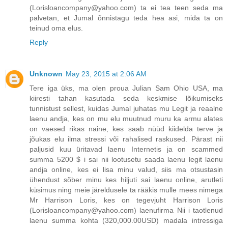
(Lorisloancompany@yahoo.com) ta ei tea teen seda ma
palvetan, et Jumal õnnistagu teda hea asi, mida ta on
teinud oma elus.
Reply
Unknown
May 23, 2015 at 2:06 AM
Tere iga üks, ma olen proua Julian Sam Ohio USA, ma
kiiresti tahan kasutada seda keskmise lõikumiseks
tunnistust sellest, kuidas Jumal juhatas mu Legit ja reaalne
laenu andja, kes on mu elu muutnud muru ka armu alates
on vaesed rikas naine, kes saab nüüd kiidelda terve ja
jõukas elu ilma stressi või rahalised raskused. Pärast nii
paljusid kuu üritavad laenu Internetis ja on scammed
summa 5200 $ i sai nii lootusetu saada laenu legit laenu
andja online, kes ei lisa minu valud, siis ma otsustasin
ühendust sõber minu kes hiljuti sai laenu online, arutleti
küsimus ning meie järeldusele ta rääkis mulle mees nimega
Mr Harrison Loris, kes on tegevjuht Harrison Loris
(Lorisloancompany@yahoo.com) laenufirma Nii i taotlenud
laenu summa kohta (320,000.00USD) madala intressiga