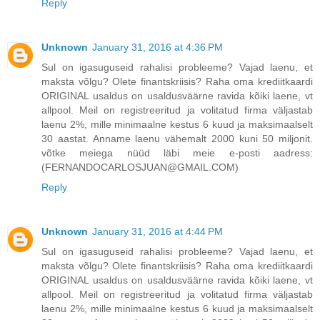
Reply
Unknown
January 31, 2016 at 4:36 PM
Sul on igasuguseid rahalisi probleeme? Vajad laenu, et
maksta võlgu? Olete finantskriisis? Raha oma krediitkaardi
ORIGINAL usaldus on usaldusväärne ravida kõiki laene, vt
allpool. Meil on registreeritud ja volitatud firma väljastab
laenu 2%, mille minimaalne kestus 6 kuud ja maksimaalselt
30 aastat. Anname laenu vähemalt 2000 kuni 50 miljonit.
võtke meiega nüüd läbi meie e-posti aadress:
(FERNANDOCARLOSJUAN@GMAIL.COM)
Reply
Unknown
January 31, 2016 at 4:44 PM
Sul on igasuguseid rahalisi probleeme? Vajad laenu, et
maksta võlgu? Olete finantskriisis? Raha oma krediitkaardi
ORIGINAL usaldus on usaldusväärne ravida kõiki laene, vt
allpool. Meil on registreeritud ja volitatud firma väljastab
laenu 2%, mille minimaalne kestus 6 kuud ja maksimaalselt