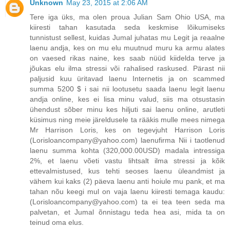
Unknown
May 23, 2015 at 2:06 AM
Tere iga üks, ma olen proua Julian Sam Ohio USA, ma
kiiresti tahan kasutada seda keskmise lõikumiseks
tunnistust sellest, kuidas Jumal juhatas mu Legit ja reaalne
laenu andja, kes on mu elu muutnud muru ka armu alates
on vaesed rikas naine, kes saab nüüd kiidelda terve ja
jõukas elu ilma stressi või rahalised raskused. Pärast nii
paljusid kuu üritavad laenu Internetis ja on scammed
summa 5200 $ i sai nii lootusetu saada laenu legit laenu
andja online, kes ei lisa minu valud, siis ma otsustasin
ühendust sõber minu kes hiljuti sai laenu online, arutleti
küsimus ning meie järeldusele ta rääkis mulle mees nimega
Mr Harrison Loris, kes on tegevjuht Harrison Loris
(Lorisloancompany@yahoo.com) laenufirma Nii i taotlenud
laenu summa kohta (320,000.00USD) madala intressiga
2%, et laenu võeti vastu lihtsalt ilma stressi ja kõik
ettevalmistused, kus tehti seoses laenu üleandmist ja
vähem kui kaks (2) päeva laenu anti hoiule mu pank, et ma
tahan nõu keegi mul on vaja laenu kiiresti temaga kaudu:
(Lorisloancompany@yahoo.com) ta ei tea teen seda ma
palvetan, et Jumal õnnistagu teda hea asi, mida ta on
teinud oma elus.