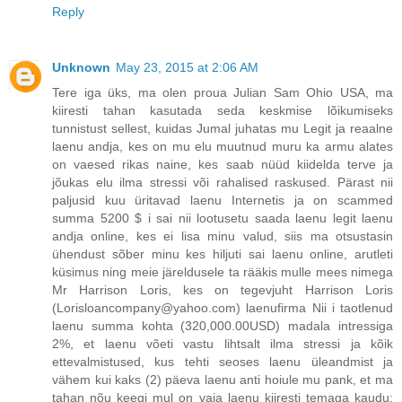
Reply
Unknown
May 23, 2015 at 2:06 AM
Tere iga üks, ma olen proua Julian Sam Ohio USA, ma
kiiresti tahan kasutada seda keskmise lõikumiseks
tunnistust sellest, kuidas Jumal juhatas mu Legit ja reaalne
laenu andja, kes on mu elu muutnud muru ka armu alates
on vaesed rikas naine, kes saab nüüd kiidelda terve ja
jõukas elu ilma stressi või rahalised raskused. Pärast nii
paljusid kuu üritavad laenu Internetis ja on scammed
summa 5200 $ i sai nii lootusetu saada laenu legit laenu
andja online, kes ei lisa minu valud, siis ma otsustasin
ühendust sõber minu kes hiljuti sai laenu online, arutleti
küsimus ning meie järeldusele ta rääkis mulle mees nimega
Mr Harrison Loris, kes on tegevjuht Harrison Loris
(Lorisloancompany@yahoo.com) laenufirma Nii i taotlenud
laenu summa kohta (320,000.00USD) madala intressiga
2%, et laenu võeti vastu lihtsalt ilma stressi ja kõik
ettevalmistused, kus tehti seoses laenu üleandmist ja
vähem kui kaks (2) päeva laenu anti hoiule mu pank, et ma
tahan nõu keegi mul on vaja laenu kiiresti temaga kaudu: