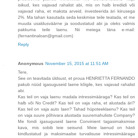
isikud, kes vajavad rahalist abi, mis on halb krediidi või
vajavad raha, et maksta arveid, investeerida äri kiirusega
2%. Ma tahan kasutada seda keskmise teile teatada, et me
muuda usaldusväärne ja soodustatud abi ja oleks valmis
pakkuma teile laenu. Nii meiega täna e-mail:
(fernantinaloan@gmail.com)
Reply
Anonymous
November 15, 2015 at 11:51 AM
Tere,
See on teavitada üldsust, et proua HENRIETTA FERNANDO
pakub nüüd igasuguseid laene kõigile, kes vajavad rahalist
abi.
Kas teil on vaja laenu madala intressimääraga? Kas teil on
halb või No Credit? Kas teil on vaja raha, et alustada äri?
Kas teil on vaja auto laen? Tahad hüpoteeklaenu? Kas teil
on vaja suure põhivara alustada suuremahuliste Company?
Me fondi igasuguseid laene Convinient tagasimaksmise
kava, mis sobib teie seisund. Meie laenud on hästi
kindlustatud ja maksimaalse turvalisuse intressimääraga