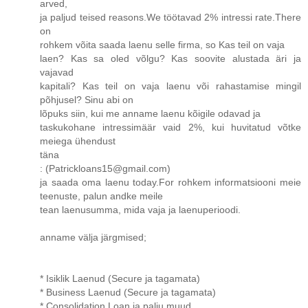
arved,
ja paljud teised reasons.We töötavad 2% intressi rate.There
on
rohkem võita saada laenu selle firma, so Kas teil on vaja
laen? Kas sa oled võlgu? Kas soovite alustada äri ja
vajavad
kapitali? Kas teil on vaja laenu või rahastamise mingil
põhjusel? Sinu abi on
lõpuks siin, kui me anname laenu kõigile odavad ja
taskukohane intressimäär vaid 2%, kui huvitatud võtke
meiega ühendust
täna
: (Patrickloans15@gmail.com)
ja saada oma laenu today.For rohkem informatsiooni meie
teenuste, palun andke meile
tean laenusumma, mida vaja ja laenuperioodi.
anname välja järgmised;
* Isiklik Laenud (Secure ja tagamata)
* Business Laenud (Secure ja tagamata)
* Consolidation Loan ja palju muud.