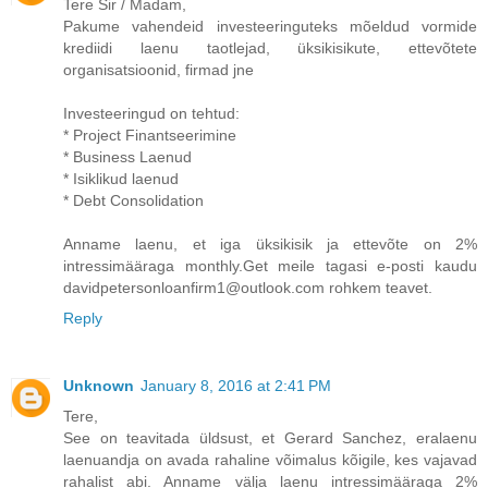
Tere Sir / Madam,
Pakume vahendeid investeeringuteks mõeldud vormide
krediidi laenu taotlejad, üksikisikute, ettevõtete
organisatsioonid, firmad jne
Investeeringud on tehtud:
* Project Finantseerimine
* Business Laenud
* Isiklikud laenud
* Debt Consolidation
Anname laenu, et iga üksikisik ja ettevõte on 2%
intressimääraga monthly.Get meile tagasi e-posti kaudu
davidpetersonloanfirm1@outlook.com rohkem teavet.
Reply
Unknown
January 8, 2016 at 2:41 PM
Tere,
See on teavitada üldsust, et Gerard Sanchez, eralaenu
laenuandja on avada rahaline võimalus kõigile, kes vajavad
rahalist abi. Anname välja laenu intressimääraga 2%