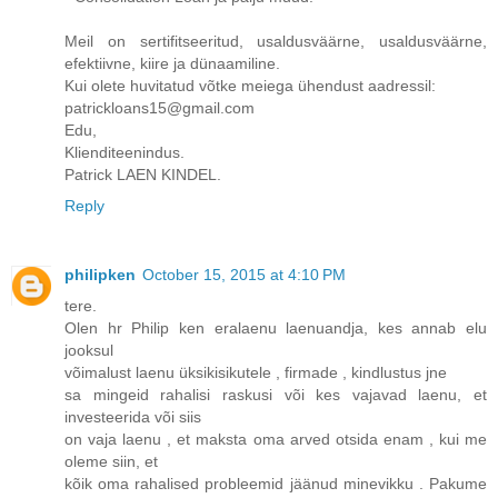
Meil on sertifitseeritud, usaldusväärne, usaldusväärne,
efektiivne, kiire ja dünaamiline.
Kui olete huvitatud võtke meiega ühendust aadressil:
patrickloans15@gmail.com
Edu,
Klienditeenindus.
Patrick LAEN KINDEL.
Reply
philipken
October 15, 2015 at 4:10 PM
tere.
Olen hr Philip ken eralaenu laenuandja, kes annab elu
jooksul
võimalust laenu üksikisikutele , firmade , kindlustus jne
sa mingeid rahalisi raskusi või kes vajavad laenu, et
investeerida või siis
on vaja laenu , et maksta oma arved otsida enam , kui me
oleme siin, et
kõik oma rahalised probleemid jäänud minevikku . Pakume