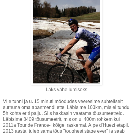
Läks vähe lumiseks
Viie tunni ja u. 15 minuti möödudes veeresime suhteliselt
surnuna oma apartmendi ette. Läbisime 103km, mis ei tundu
5h kohta eriti palju. Siis hakkasin vaatama tõusumeetreid.
Läbisime 3409 tõusumeetrit, mis on u. 400m rohkem kui
2011a Tour de France-i kõigel raskemal, Alpe d'Huezi etapil.
2013 aastal tuleb sama tõus "toughest stage ever" ja saab