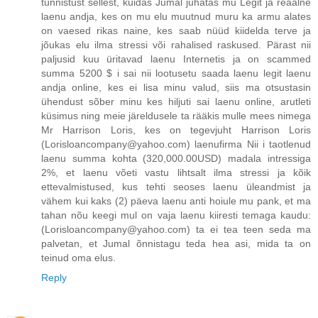
tunnistust sellest, kuidas Jumal juhatas mu Legit ja reaalne
laenu andja, kes on mu elu muutnud muru ka armu alates
on vaesed rikas naine, kes saab nüüd kiidelda terve ja
jõukas elu ilma stressi või rahalised raskused. Pärast nii
paljusid kuu üritavad laenu Internetis ja on scammed
summa 5200 $ i sai nii lootusetu saada laenu legit laenu
andja online, kes ei lisa minu valud, siis ma otsustasin
ühendust sõber minu kes hiljuti sai laenu online, arutleti
küsimus ning meie järeldusele ta rääkis mulle mees nimega
Mr Harrison Loris, kes on tegevjuht Harrison Loris
(Lorisloancompany@yahoo.com) laenufirma Nii i taotlenud
laenu summa kohta (320,000.00USD) madala intressiga
2%, et laenu võeti vastu lihtsalt ilma stressi ja kõik
ettevalmistused, kus tehti seoses laenu üleandmist ja
vähem kui kaks (2) päeva laenu anti hoiule mu pank, et ma
tahan nõu keegi mul on vaja laenu kiiresti temaga kaudu:
(Lorisloancompany@yahoo.com) ta ei tea teen seda ma
palvetan, et Jumal õnnistagu teda hea asi, mida ta on
teinud oma elus.
Reply