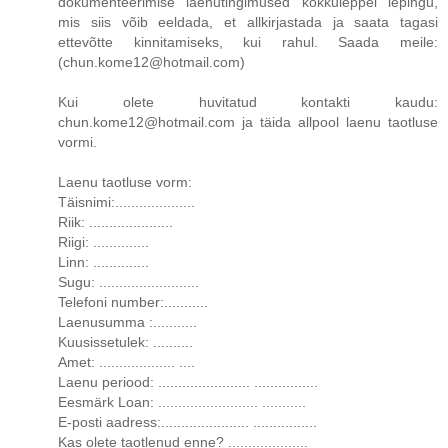
dokumenteerimise laenutingimused kokkuleppel lepingu,
mis siis võib eeldada, et allkirjastada ja saata tagasi
ettevõtte kinnitamiseks, kui rahul. Saada meile:
(chun.kome12@hotmail.com)
Kui olete huvitatud kontakti kaudu:
chun.kome12@hotmail.com ja täida allpool laenu taotluse
vormi.
Laenu taotluse vorm:
Täisnimi:....................
Riik: .....................
Riigi: ..............
Linn: ..............
Sugu: .........................
Telefoni number:...........
Laenusumma :...........
Kuusissetulek: ..........
Amet: ................... ....
Laenu periood: ....................... ................
Eesmärk Loan: ......................... ...........
E-posti aadress:...................... ................
Kas olete taotlenud enne? ....................