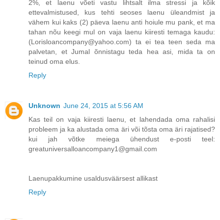
2%, et laenu võeti vastu lihtsalt ilma stressi ja kõik
ettevalmistused, kus tehti seoses laenu üleandmist ja
vähem kui kaks (2) päeva laenu anti hoiule mu pank, et ma
tahan nõu keegi mul on vaja laenu kiiresti temaga kaudu:
(Lorisloancompany@yahoo.com) ta ei tea teen seda ma
palvetan, et Jumal õnnistagu teda hea asi, mida ta on
teinud oma elus.
Reply
Unknown
June 24, 2015 at 5:56 AM
Kas teil on vaja kiiresti laenu, et lahendada oma rahalisi
probleem ja ka alustada oma äri või tõsta oma äri rajatised?
kui jah võtke meiega ühendust e-posti teel:
greatuniversalloancompany1@gmail.com
Laenupakkumine usaldusväärsest allikast
Reply