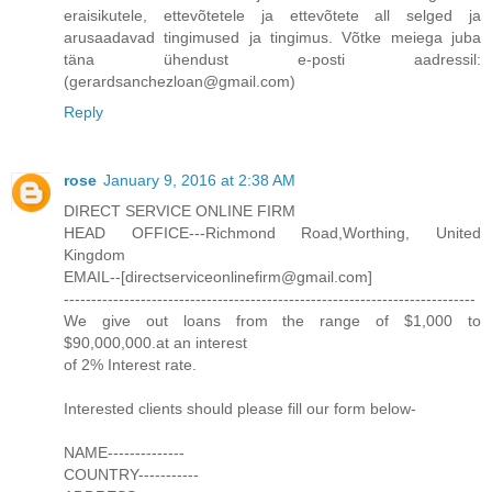
eraisikutele, ettevõtetele ja ettevõtete all selged ja
arusaadavad tingimused ja tingimus. Võtke meiega juba
täna ühendust e-posti aadressil:
(gerardsanchezloan@gmail.com)
Reply
rose
January 9, 2016 at 2:38 AM
DIRECT SERVICE ONLINE FIRM
HEAD OFFICE---Richmond Road,Worthing, United
Kingdom
EMAIL--[directserviceonlinefirm@gmail.com]
---------------------------------------------------------------------------
We give out loans from the range of $1,000 to
$90,000,000.at an interest
of 2% Interest rate.
Interested clients should please fill our form below-
NAME--------------
COUNTRY-----------