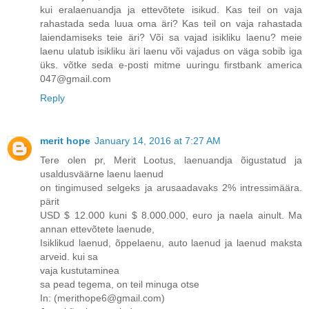
kui eralaenuandja ja ettevõtete isikud. Kas teil on vaja
rahastada seda luua oma äri? Kas teil on vaja rahastada
laiendamiseks teie äri? Või sa vajad isikliku laenu? meie
laenu ulatub isikliku äri laenu või vajadus on väga sobib iga
üks. võtke seda e-posti mitme uuringu firstbank america
047@gmail.com
Reply
merit hope
January 14, 2016 at 7:27 AM
Tere olen pr, Merit Lootus, laenuandja õigustatud ja
usaldusväärne laenu laenud
on tingimused selgeks ja arusaadavaks 2% intressimäära.
pärit
USD $ 12.000 kuni $ 8.000.000, euro ja naela ainult. Ma
annan ettevõtete laenude,
Isiklikud laenud, õppelaenu, auto laenud ja laenud maksta
arveid. kui sa
vaja kustutaminea
sa pead tegema, on teil minuga otse
In: (merithope6@gmail.com)