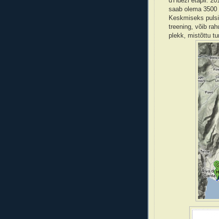
d'Huezi etapil. 2
saab olema 3500 
Keskmiseks pulsi
treening, võib rah
plekk, mistõttu tu