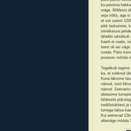
ka paistma hakka
mäge. Mõtlesin ül
asja võtta, aga oi
et siis uuesti 12
pikk laskumine, 
inimlikesse piiri
lähebki rahulikul
kaarti ei vaata, s
teest oli asi väg
ronida. Päris korr
punases mööda na
Tegelikult tegime
ka, et suhkrud ül
Kuna läksime täna 
näinud, sest liik
näinud. Seevastu 
ületasime lumepiir
lühikeste püksteg
tooltõstukitest ja
lumega täitsa kae
Kui eelnevad 12km
allamäge mööda 1