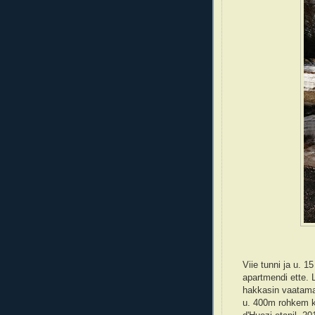
Viie tunni ja u. 
apartmendi ette. L
hakkasin vaatama
u. 400m rohkem ku