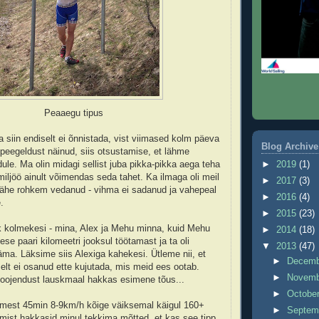
Peaaegu tipus
 siin endiselt ei õnnistada, vist viimased kolm päeva
Blog Archive
peegeldust näinud, siis otsustamise, et lähme
►
2019
(1)
ule. Ma olin midagi sellist juba pikka-pikka aega teha
miljöö ainult võimendas seda tahet. Ka ilmaga oli meil
►
2017
(3)
 vähe rohkem vedanud - vihma ei sadanud ja vahepeal
►
2016
(4)
.
►
2015
(23)
k kolmekesi - mina, Alex ja Mehu minna, kuid Mehu
►
2014
(18)
se paari kilomeetri jooksul töötamast ja ta oli
▼
2013
(47)
ma. Läksime siis Alexiga kahekesi. Ütleme nii, et
►
Decem
elt ei osanud ette kujutada, mis meid ees ootab.
►
Novem
soojendust lauskmaal hakkas esimene tõus...
►
Octobe
mest 45min 8-9km/h kõige väiksemal käigul 160+
►
Septem
umist hakkasid minul tekkima mõtted, et kas see tipp