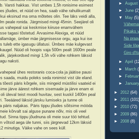
►
Augus
b. Varsti hakkas. Vist umbes 1,5h ronisime esimest
►
June
(2
es jõudes, et nüüd on hea, saab vähe rahulikumalt
 kui eksinud ma oma mõtetes olin. Tee läks veidi alla,
▼
May
(5)
00m peale ronida. Järgmised mingi 45min. Seejärel oli
Vähemalt
kus vahepeal sai keskmise kiiruse enamvähem
Pikaks 
desse tagasi tõstetud. Arvasime Alexiga, et nüüd
Na praa
t allamäge, ümber mäe järgmisesse orgu, aga kui ise
iis tuleb ette igasugu üllatusi. Ümbes mäe kulgevast
Side lõp
a kaugel. Nüüd oli hoopis vaja 500m pealt 1600m peale
Giro d'It
alik, järjekordsed mingi 1,5h või vähe rohkem läksid
gu naksti.
►
April
(1
►
March
 vahepeal ühes restoranis coca-cola ja jäätise pausi
►
Februa
es saada, muidu poleks seda ronimist vist üle eland.
tõesti päris kõrgele, siis mingeid müstilisi vaateid ei
►
Januar
usime järve äärest rohkem sisemaale ja järve enam ei
►
2012
(64)
oli üleval teist moodi huvitav, sest kuskil 1400m peal
►
2011
(101
i. Teeääred läksid järsku lumiseks ja tunne oli
a päris naljakas. Päris tippu jõudes sõitsime mööda
►
2010
(72)
 meie kõrvalt sai alguse punane nõlv, mis oli veel
►
2009
(86)
tud. Sinna tippu jõudnuna oli meie suur töö tehtud.
►
2008
(8)
 võtsid aega üle tunni, siis järgnevad 12km läksid
2 minutiga. Väike vahe on sees küll.