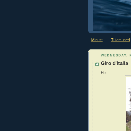
Minust
Tulemused
WEDNESDAY, M
Giro d'Italia
Hei!