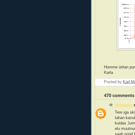
Homme üritan purj
Karla
Posted by
Karl-M
470 comments
Unknown
s
Tere iga ük
tahan kasut
kuidas Juma
elu muutnu
saab nüüd k