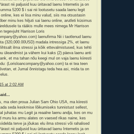
ärast nii paljusid kuu üritavad laenu Internetis ja on
ma 5200 $ i sai nii lootusetu saada laenu legit
 online, kes ei lisa minu valud, siis ma otsustasin
ber minu kes hiljuti sai laenu online, arutleti küsimus
äreldusele ta rääkis mulle mees nimega Mr Harrison
on tegevjuht Harrison Loris
company@yahoo.com) laenufirma Nii i taotlenud laenu
a (320,000.00USD) madala intressiga 2%, et laenu
lihtsalt ilma stressi ja kõik ettevalmistused, kus tehti
u üleandmist ja vähem kui kaks (2) päeva laenu anti
ank, et ma tahan nõu keegi mul on vaja laenu kiiresti
du: (Lorisloancompany@yahoo.com) ta ei tea teen
vetan, et Jumal õnnistagu teda hea asi, mida ta on
elus.
15 at 2:02 AM
aid...
s, ma olen proua Julian Sam Ohio USA, ma kiiresti
ada seda keskmise lõikumiseks tunnistust sellest,
l juhatas mu Legit ja reaalne laenu andja, kes on mu
d muru ka armu alates on vaesed rikas naine, kes
iidelda terve ja jõukas elu ilma stressi või rahalised
ärast nii paljusid kuu üritavad laenu Internetis ja on