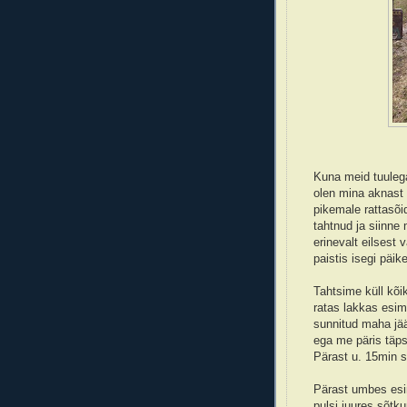
Kuna meid tuulega
olen mina aknast 
pikemale rattasõid
tahtnud ja siinne 
erinevalt eilsest
paistis isegi päike
Tahtsime küll kõi
ratas lakkas esime
sunnitud maha jää
ega me päris täps
Pärast u. 15min 
Pärast umbes esi
pulsi juures sõtk