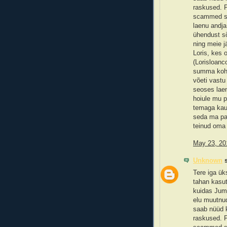
raskused. P
scammed sum
laenu andja
ühendust sõ
ning meie j
Loris, kes 
(Lorisloan
summa koht
võeti vastu 
seoses laen
hoiule mu p
temaga kau
seda ma pal
teinud oma 
May 23, 20
Unknown
s
Tere iga ük
tahan kasut
kuidas Juma
elu muutnu
saab nüüd k
raskused. P