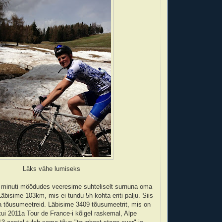
Läks vähe lumiseks
15 minuti möödudes veeresime suhteliselt surnuna oma
äbisime 103km, mis ei tundu 5h kohta eriti palju. Siis
 tõusumeetreid. Läbisime 3409 tõusumeetrit, mis on
i 2011a Tour de France-i kõigel raskemal, Alpe