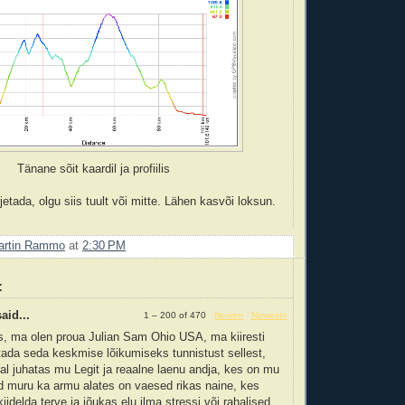
Tänane sõit kaardil ja profiilis
etada, olgu siis tuult või mitte. Lähen kasvõi loksun.
artin Rammo
at
2:30 PM
:
aid...
1 – 200 of 470
Newer›
Newest»
s, ma olen proua Julian Sam Ohio USA, ma kiiresti
ada seda keskmise lõikumiseks tunnistust sellest,
l juhatas mu Legit ja reaalne laenu andja, kes on mu
d muru ka armu alates on vaesed rikas naine, kes
iidelda terve ja jõukas elu ilma stressi või rahalised