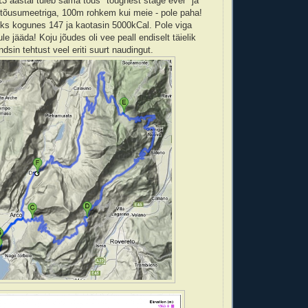
013 aastal tuleb sama tõus "toughest stage ever" ja
tõusumeetriga, 100m rohkem kui meie - pole paha!
ks kogunes 147 ja kaotasin 5000kCal. Pole viga
ule jääda! Koju jõudes oli vee peall endiselt täielik
ndsin tehtust veel eriti suurt naudingut.