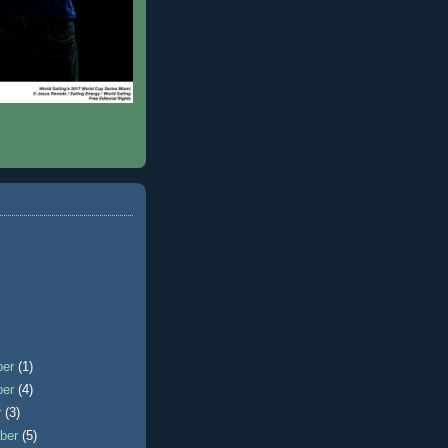
ber
(1)
ber
(4)
r
(3)
ber
(5)