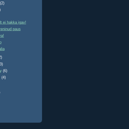
t
(2)
)
 ei hakka igav!
veninud paus
va!
p
alia
2)
(3)
ry
(6)
y
(4)
)