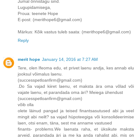
Jumal õnnistagu sind.
Lugupidamisega,
Proua: teenete Hope
E-post: (merithope6@gmail.com)
Märkus: Kõik vastus tuleb saata: (merithope6@gmail.com)
Reply
merit hope
January 14, 2016 at 7:27 AM
Tere, olen Ifeoma edu, et privet laenu andja, kes annab elu
jooksul võimalus laenu.
(successpetloanfirm@gmail.com)
.Do Sa vajad kiiret laenu, et maksta ära oma võlad või
vajate laenu, et parandada oma äri? Meiega ühendust
(successpetloanfirm@gmail.com)
võib olla
olete läinud pangad ja teised finantsasutused abi ja veel
mingit abi neilt? sa vajad hüpoteegiga või konsolideerimise
laen, otsi enam, täna, sest me anname vastused
finants- problems.We laenata raha, et üksikute maksta
arveid, parandada äri ja me ka anda rahalist abi, mis on