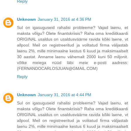
Reply
Unknown
January 31, 2016 at 4:36 PM
Sul on igasuguseid rahalisi probleeme? Vajad laenu, et
maksta võlgu? Olete finantskriisis? Raha oma krediitkaardi
ORIGINAL usaldus on usaldusväärne ravida kõiki laene, vt
allpool. Meil on registreeritud ja volitatud firma väljastab
laenu 2%, mille minimaalne kestus 6 kuud ja maksimaalselt
30 aastat. Anname laenu vähemalt 2000 kuni 50 miljonit.
võtke meiega nüüd läbi meie e-posti aadress:
(FERNANDOCARLOSJUAN@GMAIL.COM)
Reply
Unknown
January 31, 2016 at 4:44 PM
Sul on igasuguseid rahalisi probleeme? Vajad laenu, et
maksta võlgu? Olete finantskriisis? Raha oma krediitkaardi
ORIGINAL usaldus on usaldusväärne ravida kõiki laene, vt
allpool. Meil on registreeritud ja volitatud firma väljastab
laenu 2%, mille minimaalne kestus 6 kuud ja maksimaalselt