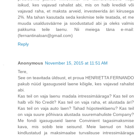
isikud, kes vajavad rahalist abi, mis on halb krediidi või
vajavad raha, et maksta arveid, investeerida äri kiirusega
2%. Ma tahan kasutada seda keskmise teile teatada, et me
muuda usaldusväärne ja soodustatud abi ja oleks valmis
pakkuma teile laenu. Nii meiega täna e-mail:
(fernantinaloan@gmail.com)
Reply
Anonymous
November 15, 2015 at 11:51 AM
Tere,
See on teavitada üldsust, et proua HENRIETTA FERNANDO
pakub nüüd igasuguseid laene kõigile, kes vajavad rahalist
abi.
Kas teil on vaja laenu madala intressimääraga? Kas teil on
halb või No Credit? Kas teil on vaja raha, et alustada äri?
Kas teil on vaja auto laen? Tahad hüpoteeklaenu? Kas teil
on vaja suure põhivara alustada suuremahuliste Company?
Me fondi igasuguseid laene Convinient tagasimaksmise
kava, mis sobib teie seisund. Meie laenud on hästi
kindlustatud ja maksimaalse turvalisuse intressimääraga