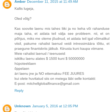
Amber
December 11, 2015 at 11:49 AM
Kallis lugeja,
Oled võlg?
Kas soovite laenu mis tahes liiki ja no keha või rahanduse
maja taha, et aidata teil välja see probleem. nii, et on
põhjus, miks me oleme jõudnud, et aidata teil igal võimalikul
viisil, pakume rahalist laenud veidi intressimäära tõttu, et
praegune finantskriis jätkub. Kiirusta kuni kaupa viimane.
Meie rahalist laenud / teenuseid:
isikliku laenu alates $ 1500 kuni $ 50000000
hüpoteeklaen
õppelaen
äri laenu jne ja NO ettemaksu FEE JUURES
kui olete huvitatud siis on meiega läbi selle kontakti:
E-post: mitchellglobalfinance@gmail.com
Reply
Unknown
January 5, 2016 at 12:05 PM