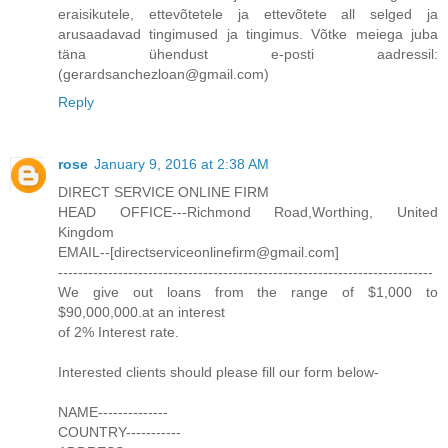
eraisikutele, ettevõtetele ja ettevõtete all selged ja
arusaadavad tingimused ja tingimus. Võtke meiega juba
täna ühendust e-posti aadressil:
(gerardsanchezloan@gmail.com)
Reply
rose
January 9, 2016 at 2:38 AM
DIRECT SERVICE ONLINE FIRM
HEAD OFFICE---Richmond Road,Worthing, United
Kingdom
EMAIL--[directserviceonlinefirm@gmail.com]
---------------------------------------------------------------------------
We give out loans from the range of $1,000 to
$90,000,000.at an interest
of 2% Interest rate.
Interested clients should please fill our form below-
NAME--------------
COUNTRY-----------