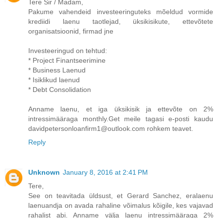
Tere Sir / Madam,
Pakume vahendeid investeeringuteks mõeldud vormide
krediidi laenu taotlejad, üksikisikute, ettevõtete
organisatsioonid, firmad jne
Investeeringud on tehtud:
* Project Finantseerimine
* Business Laenud
* Isiklikud laenud
* Debt Consolidation
Anname laenu, et iga üksikisik ja ettevõte on 2%
intressimääraga monthly.Get meile tagasi e-posti kaudu
davidpetersonloanfirm1@outlook.com rohkem teavet.
Reply
Unknown
January 8, 2016 at 2:41 PM
Tere,
See on teavitada üldsust, et Gerard Sanchez, eralaenu
laenuandja on avada rahaline võimalus kõigile, kes vajavad
rahalist abi. Anname välja laenu intressimääraga 2%