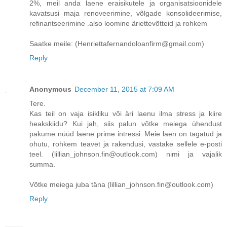
2%, meil anda laene eraisikutele ja organisatsioonidele
kavatsusi maja renoveerimine, võlgade konsolideerimise,
refinantseerimine .also loomine äriettevõtteid ja rohkem
Saatke meile: (Henriettafernandoloanfirm@gmail.com)
Reply
Anonymous
December 11, 2015 at 7:09 AM
Tere.
Kas teil on vaja isikliku või äri laenu ilma stress ja kiire
heakskiidu? Kui jah, siis palun võtke meiega ühendust
pakume nüüd laene prime intressi. Meie laen on tagatud ja
ohutu, rohkem teavet ja rakendusi, vastake sellele e-posti
teel. (lillian_johnson.fin@outlook.com) nimi ja vajalik
summa.
Võtke meiega juba täna (lillian_johnson.fin@outlook.com)
Reply