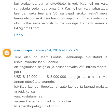
kui eralaenuandja ja ettevõtete isikud. Kas teil on vaja
rahastada seda luua oma äri? Kas teil on vaja rahastada
laiendamiseks teie äri? Või sa vajad isikliku laenu? meie
laenu ulatub isikliku äri laenu või vajadus on väga sobib iga
üks. võtke seda e-posti mitme uuringu firstbank america
047@gmail.com
Reply
merit hope
January 14, 2016 at 7:27 AM
Tere olen pr, Merit Lootus, laenuandja õigustatud ja
usaldusväärne laenu laenud
on tingimused selgeks ja arusaadavaks 2% intressimäära.
pärit
USD $ 12.000 kuni $ 8.000.000, euro ja naela ainult. Ma
annan ettevõtete laenude,
Isiklikud laenud, õppelaenu, auto laenud ja laenud maksta
arveid. kui sa
vaja kustutaminea
sa pead tegema, on teil minuga otse
In: (merithope6@gmail.com)