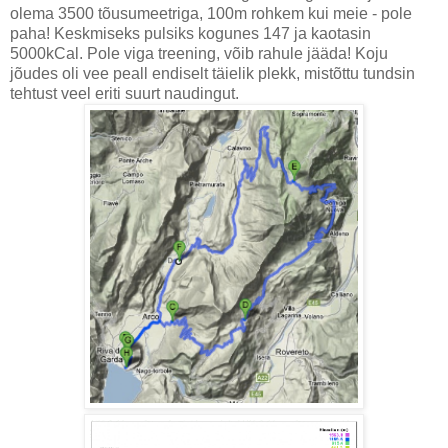
olema 3500 tõusumeetriga, 100m rohkem kui meie - pole
paha! Keskmiseks pulsiks kogunes 147 ja kaotasin
5000kCal. Pole viga treening, võib rahule jääda! Koju
jõudes oli vee peall endiselt täielik plekk, mistõttu tundsin
tehtust veel eriti suurt naudingut.