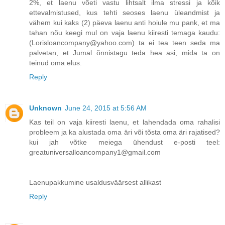
2%, et laenu võeti vastu lihtsalt ilma stressi ja kõik
ettevalmistused, kus tehti seoses laenu üleandmist ja
vähem kui kaks (2) päeva laenu anti hoiule mu pank, et ma
tahan nõu keegi mul on vaja laenu kiiresti temaga kaudu:
(Lorisloancompany@yahoo.com) ta ei tea teen seda ma
palvetan, et Jumal õnnistagu teda hea asi, mida ta on
teinud oma elus.
Reply
Unknown
June 24, 2015 at 5:56 AM
Kas teil on vaja kiiresti laenu, et lahendada oma rahalisi
probleem ja ka alustada oma äri või tõsta oma äri rajatised?
kui jah võtke meiega ühendust e-posti teel:
greatuniversalloancompany1@gmail.com
Laenupakkumine usaldusväärsest allikast
Reply