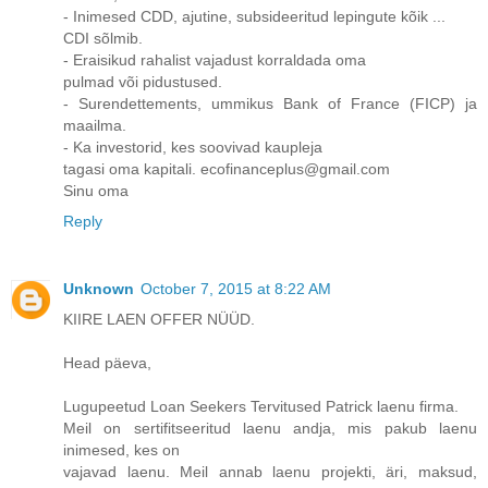
- Inimesed CDD, ajutine, subsideeritud lepingute kõik ...
CDI sõlmib.
- Eraisikud rahalist vajadust korraldada oma
pulmad või pidustused.
- Surendettements, ummikus Bank of France (FICP) ja
maailma.
- Ka investorid, kes soovivad kaupleja
tagasi oma kapitali. ecofinanceplus@gmail.com
Sinu oma
Reply
Unknown
October 7, 2015 at 8:22 AM
KIIRE LAEN OFFER NÜÜD.
Head päeva,
Lugupeetud Loan Seekers Tervitused Patrick laenu firma.
Meil on sertifitseeritud laenu andja, mis pakub laenu
inimesed, kes on
vajavad laenu. Meil annab laenu projekti, äri, maksud,