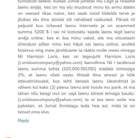
tunnistust sellest, kuidas Jumal juhatas mu Legit ja reaalne
laenu andja, kes on mu elu muutnud muru ka armu alates
on vaesed rikas naine, kes saab nüüd kiidelda terve ja
jõukas elu ilma stressi või rahalised raskused. Pärast nii
paljusid kuu üritavad laenu Internetis ja on scammed
summa 5200 $ i sai nii lootusetu saada laenu legit laenu
andja online, kes ei lisa minu valud, siis ma otsustasin
ühendust sõber minu kes hiljuti sai laenu online, arutleti
küsimus ning meie järeldusele ta rääkis mulle mees nimega
Mr Harrison Loris, kes on tegevjuht Harrison Loris
(Lorisloancompany@yahoo.com) laenufirma Nii i taotlenud
laenu summa kohta (320,000.00USD) madala intressiga
2%, et laenu võeti vastu lihtsalt ilma stressi ja kõik
ettevalmistused, kus tehti seoses laenu üleandmist ja
vähem kui kaks (2) päeva laenu anti hoiule mu pank, et ma
tahan nõu keegi mul on vaja laenu kiiresti temaga kaudu:
(Lorisloancompany@yahoo.com) ta ei tea teen seda ma
palvetan, et Jumal õnnistagu teda hea asi, mida ta on
teinud oma elus.
Reply