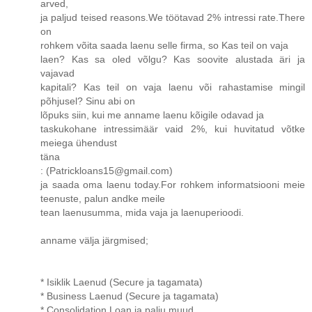
arved,
ja paljud teised reasons.We töötavad 2% intressi rate.There
on
rohkem võita saada laenu selle firma, so Kas teil on vaja
laen? Kas sa oled võlgu? Kas soovite alustada äri ja
vajavad
kapitali? Kas teil on vaja laenu või rahastamise mingil
põhjusel? Sinu abi on
lõpuks siin, kui me anname laenu kõigile odavad ja
taskukohane intressimäär vaid 2%, kui huvitatud võtke
meiega ühendust
täna
: (Patrickloans15@gmail.com)
ja saada oma laenu today.For rohkem informatsiooni meie
teenuste, palun andke meile
tean laenusumma, mida vaja ja laenuperioodi.
anname välja järgmised;
* Isiklik Laenud (Secure ja tagamata)
* Business Laenud (Secure ja tagamata)
* Consolidation Loan ja palju muud.