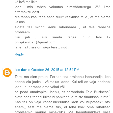
kõikvõimalikke
laenu mis tahes valuutas nimiväärtusega 2% ilma
ettemaksu eest .
Ma tahan kasutada seda suurt keskmise teile , et me oleme
valmis
aidata teil mingit laenu lahendada , et teie rahaline
probleem .
Kui jah , siis saada tagasi nüüd läbi E-
philipkenloan@gmail.com
lähemalt , siis on väga teretulnud ...
Reply
leo dario
October 26, 2015 at 12:54 PM
Tere, ma olen proua. Fernan tina eralaenu laenuandja, kes
annab elu jooksul võimalus laene. Kui teil on vaja hädaabi
laenu puhastada oma võlad või
sa pead omakapitali laenu, et parandada Teie Business?
olete poolt tagasi lükatud pankade ja teiste finantsasutuste?
Kas teil on vaja konsolideerimise laen või hüpoteek? otsi
enam,, sest me oleme siin, et teha kõik oma rahalised
probleemid jäänud minevikku. Me laenufondideks välja