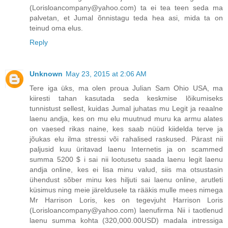
(Lorisloancompany@yahoo.com) ta ei tea teen seda ma
palvetan, et Jumal õnnistagu teda hea asi, mida ta on
teinud oma elus.
Reply
Unknown
May 23, 2015 at 2:06 AM
Tere iga üks, ma olen proua Julian Sam Ohio USA, ma
kiiresti tahan kasutada seda keskmise lõikumiseks
tunnistust sellest, kuidas Jumal juhatas mu Legit ja reaalne
laenu andja, kes on mu elu muutnud muru ka armu alates
on vaesed rikas naine, kes saab nüüd kiidelda terve ja
jõukas elu ilma stressi või rahalised raskused. Pärast nii
paljusid kuu üritavad laenu Internetis ja on scammed
summa 5200 $ i sai nii lootusetu saada laenu legit laenu
andja online, kes ei lisa minu valud, siis ma otsustasin
ühendust sõber minu kes hiljuti sai laenu online, arutleti
küsimus ning meie järeldusele ta rääkis mulle mees nimega
Mr Harrison Loris, kes on tegevjuht Harrison Loris
(Lorisloancompany@yahoo.com) laenufirma Nii i taotlenud
laenu summa kohta (320,000.00USD) madala intressiga