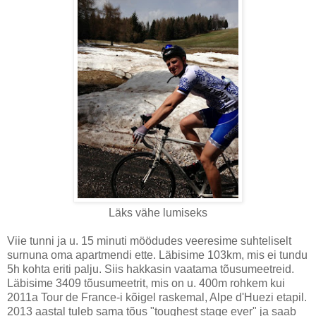
Läks vähe lumiseks
Viie tunni ja u. 15 minuti möödudes veeresime suhteliselt
surnuna oma apartmendi ette. Läbisime 103km, mis ei tundu
5h kohta eriti palju. Siis hakkasin vaatama tõusumeetreid.
Läbisime 3409 tõusumeetrit, mis on u. 400m rohkem kui
2011a Tour de France-i kõigel raskemal, Alpe d'Huezi etapil.
2013 aastal tuleb sama tõus "toughest stage ever" ja saab