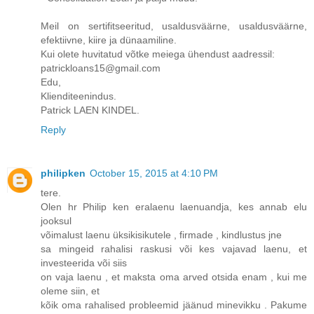
Meil on sertifitseeritud, usaldusväärne, usaldusväärne,
efektiivne, kiire ja dünaamiline.
Kui olete huvitatud võtke meiega ühendust aadressil:
patrickloans15@gmail.com
Edu,
Klienditeenindus.
Patrick LAEN KINDEL.
Reply
philipken
October 15, 2015 at 4:10 PM
tere.
Olen hr Philip ken eralaenu laenuandja, kes annab elu
jooksul
võimalust laenu üksikisikutele , firmade , kindlustus jne
sa mingeid rahalisi raskusi või kes vajavad laenu, et
investeerida või siis
on vaja laenu , et maksta oma arved otsida enam , kui me
oleme siin, et
kõik oma rahalised probleemid jäänud minevikku . Pakume