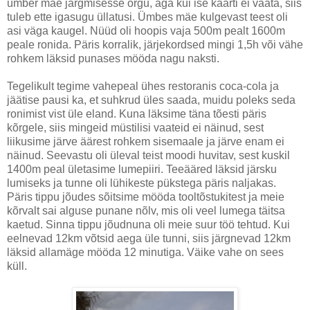
ümber mäe järgmisesse orgu, aga kui ise kaarti ei vaata, siis
tuleb ette igasugu üllatusi. Ümbes mäe kulgevast teest oli
asi väga kaugel. Nüüd oli hoopis vaja 500m pealt 1600m
peale ronida. Päris korralik, järjekordsed mingi 1,5h või vähe
rohkem läksid punases mööda nagu naksti.
Tegelikult tegime vahepeal ühes restoranis coca-cola ja
jäätise pausi ka, et suhkrud üles saada, muidu poleks seda
ronimist vist üle eland. Kuna läksime täna tõesti päris
kõrgele, siis mingeid müstilisi vaateid ei näinud, sest
liikusime järve äärest rohkem sisemaale ja järve enam ei
näinud. Seevastu oli üleval teist moodi huvitav, sest kuskil
1400m peal ületasime lumepiiri. Teeääred läksid järsku
lumiseks ja tunne oli lühikeste pükstega päris naljakas.
Päris tippu jõudes sõitsime mööda tooltõstukitest ja meie
kõrvalt sai alguse punane nõlv, mis oli veel lumega täitsa
kaetud. Sinna tippu jõudnuna oli meie suur töö tehtud. Kui
eelnevad 12km võtsid aega üle tunni, siis järgnevad 12km
läksid allamäge mööda 12 minutiga. Väike vahe on sees
küll.