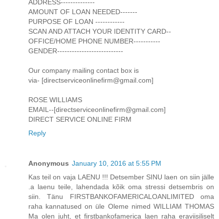
ADDRESS--------------
AMOUNT OF LOAN NEEDED-------
PURPOSE OF LOAN ------------
SCAN AND ATTACH YOUR IDENTITY CARD--
OFFICE/HOME PHONE NUMBER-----------
GENDER---------------------------
Our company mailing contact box is
via- [directserviceonlinefirm@gmail.com]
ROSE WILLIAMS
EMAIL--[directserviceonlinefirm@gmail.com]
DIRECT SERVICE ONLINE FIRM
Reply
Anonymous
January 10, 2016 at 5:55 PM
Kas teil on vaja LAENU !!! Detsember SINU laen on siin jälle
.a laenu teile, lahendada kõik oma stressi detsembris on
siin. Tänu FIRSTBANKOFAMERICALOANLIMITED oma
raha kannatused on üle Oleme nimed WILLIAM THOMAS
Ma olen juht, et firstbankofamerica laen raha eraviisiliselt