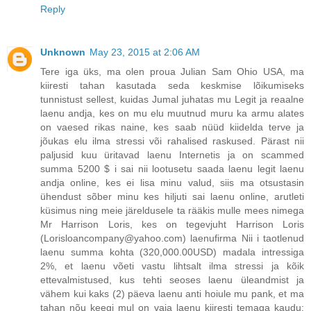
Reply
Unknown
May 23, 2015 at 2:06 AM
Tere iga üks, ma olen proua Julian Sam Ohio USA, ma
kiiresti tahan kasutada seda keskmise lõikumiseks
tunnistust sellest, kuidas Jumal juhatas mu Legit ja reaalne
laenu andja, kes on mu elu muutnud muru ka armu alates
on vaesed rikas naine, kes saab nüüd kiidelda terve ja
jõukas elu ilma stressi või rahalised raskused. Pärast nii
paljusid kuu üritavad laenu Internetis ja on scammed
summa 5200 $ i sai nii lootusetu saada laenu legit laenu
andja online, kes ei lisa minu valud, siis ma otsustasin
ühendust sõber minu kes hiljuti sai laenu online, arutleti
küsimus ning meie järeldusele ta rääkis mulle mees nimega
Mr Harrison Loris, kes on tegevjuht Harrison Loris
(Lorisloancompany@yahoo.com) laenufirma Nii i taotlenud
laenu summa kohta (320,000.00USD) madala intressiga
2%, et laenu võeti vastu lihtsalt ilma stressi ja kõik
ettevalmistused, kus tehti seoses laenu üleandmist ja
vähem kui kaks (2) päeva laenu anti hoiule mu pank, et ma
tahan nõu keegi mul on vaja laenu kiiresti temaga kaudu: