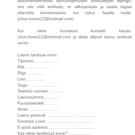
dokumenteerimise laenutingimused kokkuleppel lepingu,
mis siis võib eeldada, et allkirjastada ja saata tagasi
ettevõtte kinnitamiseks, kui rahul. Saada meile:
(chun.kome12@hotmail.com)
Kui olete huvitatud kontakti kaudu:
chun.kome12@hotmail.com ja täida allpool laenu taotluse
vormi.
Laenu taotluse vorm:
Täisnimi:....................
Riik: .....................
Riigi: ..............
Linn: ..............
Sugu: .........................
Telefoni number:...........
Laenusumma :...........
Kuusissetulek: ..........
Amet: ................... ....
Laenu periood: ....................... ................
Eesmärk Loan: ......................... ...........
E-posti aadress:...................... ................
Kas olete taotlenud enne? ....................