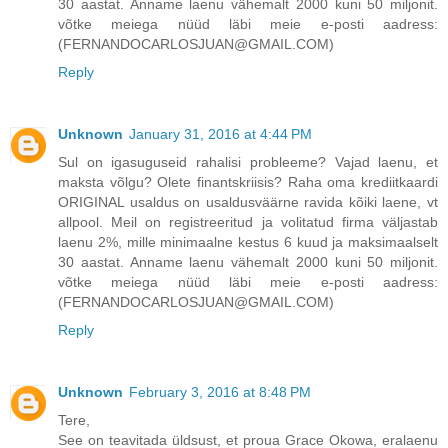
30 aastat. Anname laenu vähemalt 2000 kuni 50 miljonit.
võtke meiega nüüd läbi meie e-posti aadress:
(FERNANDOCARLOSJUAN@GMAIL.COM)
Reply
Unknown
January 31, 2016 at 4:44 PM
Sul on igasuguseid rahalisi probleeme? Vajad laenu, et
maksta võlgu? Olete finantskriisis? Raha oma krediitkaardi
ORIGINAL usaldus on usaldusväärne ravida kõiki laene, vt
allpool. Meil on registreeritud ja volitatud firma väljastab
laenu 2%, mille minimaalne kestus 6 kuud ja maksimaalselt
30 aastat. Anname laenu vähemalt 2000 kuni 50 miljonit.
võtke meiega nüüd läbi meie e-posti aadress:
(FERNANDOCARLOSJUAN@GMAIL.COM)
Reply
Unknown
February 3, 2016 at 8:48 PM
Tere,
See on teavitada üldsust, et proua Grace Okowa, eralaenu