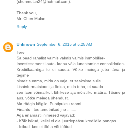
(chenmulan24@hotmail.com).
Thank you,
Mr. Chen Mulan.
Reply
Unknown
September 6, 2015 at 5:25 AM
Tere
Sa pead rahalist valmis valmis valmis immobilier-
Investissement'i auto- laenu võla lunastamine consolidation-
Krediitkaardiga te ei suuda. Võtke meiega juba täna ja
tegime
nimelt summa, mida on vaja, et saaksime sulle
Lisainformatsiooni ja öelda, mida teha, et saada
see laen võimalikult lühikese aja mõistliku määra. Tõsine ja
aus, võtke meiega ühendust.
Ma räägin kõigile, Puotipuksu raami
Finants-, tee ametnikud jne ........
Aga enamasti inimesed vajavad:
- Kõik isikud, kellel ei ole juurdepääsu krediidile pangas.
- Isikud, kes ei tööta või töötud.