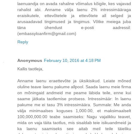
laenuandja on avada rahaline võimalus kõigile, kes vajavad
rahalist abi. Anname välja laenu 2% intressimääraga
eraisikutele, ettevõtetele ja ettevõtete all selged ja
arusaadavad tingimused ja tingimus. Võtke meiega juba
täna ühendust e-posti aadressil:
(embassyloanfirm@gmail.com)
Reply
Anonymous
February 10, 2016 at 4:18 PM
Kallis taotleja,
Anname laenu eraettevõte ja üksikisikud. Leiate mõned
oluline teave laenu pakume allpool. Saada laenu meie firma
on mõningaid andmeid me peame läbida teile, enne kui
saame jätkata taotlemise protsess. Intressimäär: In laenu
pakume me ei tasu 3% intressimäära. Summale: Me anda
välja minimaalses koguses 1,000.00, et maksimaalselt
100,000,000.00 teabe saamiseks: Nagu vajalikku teavet,
mida on vaja täita taotlus, mis sisaldab teie isikuandmeid ja
ka laenu saamiseks see aitab meil teile täieliku