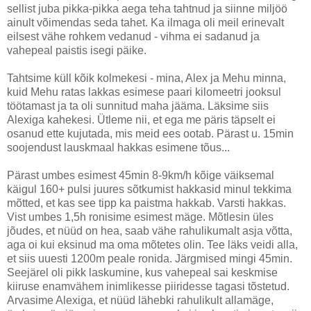
sellist juba pikka-pikka aega teha tahtnud ja siinne miljöö
ainult võimendas seda tahet. Ka ilmaga oli meil erinevalt
eilsest vähe rohkem vedanud - vihma ei sadanud ja
vahepeal paistis isegi päike.
Tahtsime küll kõik kolmekesi - mina, Alex ja Mehu minna,
kuid Mehu ratas lakkas esimese paari kilomeetri jooksul
töötamast ja ta oli sunnitud maha jääma. Läksime siis
Alexiga kahekesi. Ütleme nii, et ega me päris täpselt ei
osanud ette kujutada, mis meid ees ootab. Pärast u. 15min
soojendust lauskmaal hakkas esimene tõus...
Pärast umbes esimest 45min 8-9km/h kõige väiksemal
käigul 160+ pulsi juures sõtkumist hakkasid minul tekkima
mõtted, et kas see tipp ka paistma hakkab. Varsti hakkas.
Vist umbes 1,5h ronisime esimest mäge. Mõtlesin üles
jõudes, et nüüd on hea, saab vähe rahulikumalt asja võtta,
aga oi kui eksinud ma oma mõtetes olin. Tee läks veidi alla,
et siis uuesti 1200m peale ronida. Järgmised mingi 45min.
Seejärel oli pikk laskumine, kus vahepeal sai keskmise
kiiruse enamvähem inimlikesse piiridesse tagasi tõstetud.
Arvasime Alexiga, et nüüd lähebki rahulikult allamäge,