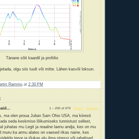
Tänane sõit kaardil ja profiilis
etada, olgu siis tuult või mitte. Lähen kasvõi loksun.
artin Rammo
at
2:30 PM
:
aid...
1 – 200 of 470
Newer›
Newest»
s, ma olen proua Julian Sam Ohio USA, ma kiiresti
ada seda keskmise lõikumiseks tunnistust sellest,
l juhatas mu Legit ja reaalne laenu andja, kes on mu
d muru ka armu alates on vaesed rikas naine, kes
iidelda terve ja jõukas elu ilma stressi või rahalised