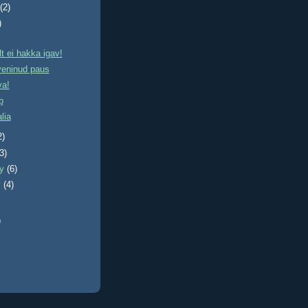
t
(2)
)
 ei hakka igav!
veninud paus
va!
p
alia
2)
(3)
ry
(6)
y
(4)
)