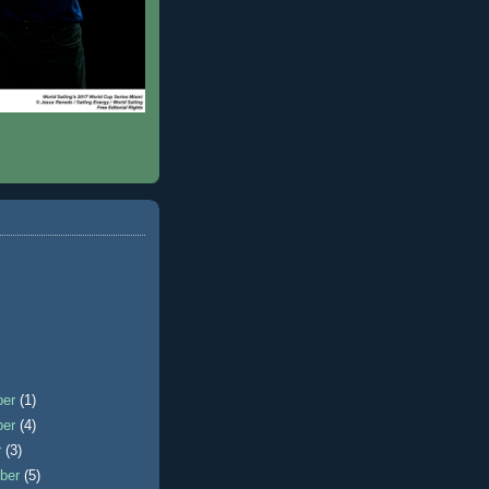
ber
(1)
ber
(4)
r
(3)
ber
(5)