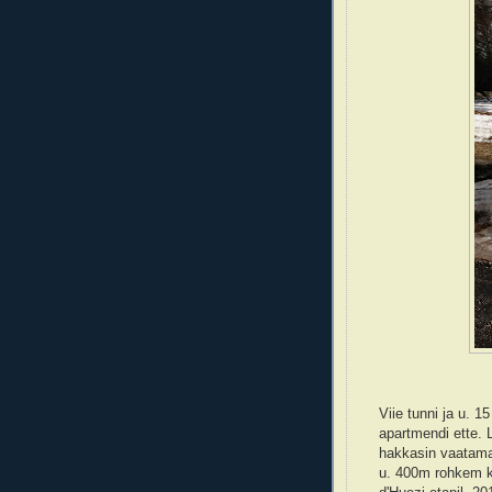
Viie tunni ja u. 
apartmendi ette. L
hakkasin vaatama
u. 400m rohkem ku