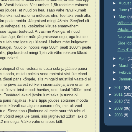
►
Augus
b. Varsti hakkas. Vist umbes 1,5h ronisime esimest
►
June
(2
es jõudes, et nüüd on hea, saab vähe rahulikumalt
 kui eksinud ma oma mõtetes olin. Tee läks veidi alla,
▼
May
(5)
00m peale ronida. Järgmised mingi 45min. Seejärel oli
Vähemalt
kus vahepeal sai keskmise kiiruse enamvähem
Pikaks 
desse tagasi tõstetud. Arvasime Alexiga, et nüüd
Na praa
t allamäge, ümber mäe järgmisesse orgu, aga kui ise
iis tuleb ette igasugu üllatusi. Ümbes mäe kulgevast
Side lõp
a kaugel. Nüüd oli hoopis vaja 500m pealt 1600m peale
Giro d'It
alik, järjekordsed mingi 1,5h või vähe rohkem läksid
gu naksti.
►
April
(1
►
March
 vahepeal ühes restoranis coca-cola ja jäätise pausi
►
Februa
es saada, muidu poleks seda ronimist vist üle eland.
tõesti päris kõrgele, siis mingeid müstilisi vaateid ei
►
Januar
usime järve äärest rohkem sisemaale ja järve enam ei
►
2012
(64)
oli üleval teist moodi huvitav, sest kuskil 1400m peal
►
2011
(101
i. Teeääred läksid järsku lumiseks ja tunne oli
a päris naljakas. Päris tippu jõudes sõitsime mööda
►
2010
(72)
 meie kõrvalt sai alguse punane nõlv, mis oli veel
►
2009
(86)
tud. Sinna tippu jõudnuna oli meie suur töö tehtud.
►
2008
(8)
 võtsid aega üle tunni, siis järgnevad 12km läksid
2 minutiga. Väike vahe on sees küll.