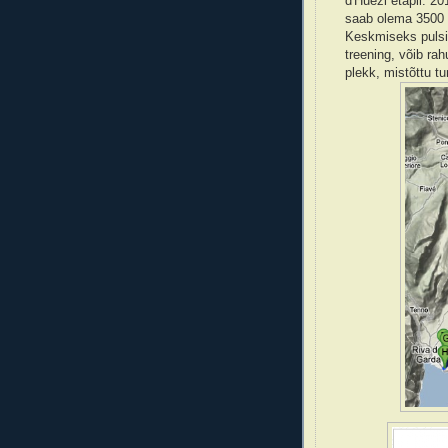
d'Huezi etapil. 2
saab olema 3500 
Keskmiseks pulsi
treening, võib rah
plekk, mistõttu tu