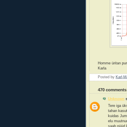
Homme üritan purj
Karla
Posted by
Karl-M
470 comments
Unknown
s
Tere iga ük
tahan kasut
kuidas Juma
elu muutnu
saab nüüd k