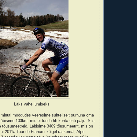
Läks vähe lumiseks
15 minuti möödudes veeresime suhteliselt surnuna oma
äbisime 103km, mis ei tundu 5h kohta eriti palju. Siis
 tõusumeetreid. Läbisime 3409 tõusumeetrit, mis on
i 2011a Tour de France-i kõigel raskemal, Alpe