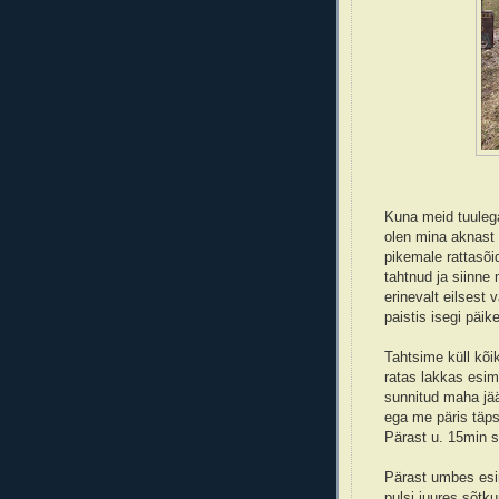
Kuna meid tuulega
olen mina aknast 
pikemale rattasõid
tahtnud ja siinne 
erinevalt eilsest
paistis isegi päike
Tahtsime küll kõi
ratas lakkas esime
sunnitud maha jää
ega me päris täps
Pärast u. 15min 
Pärast umbes esi
pulsi juures sõtk