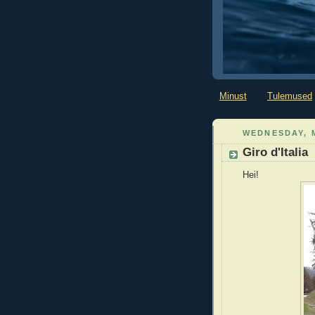
Minust
Tulemused
WEDNESDAY, M
Giro d'Italia
Hei!