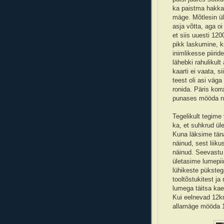
ka paistma hakka
mäge. Mõtlesin ül
asja võtta, aga oi
et siis uuesti 12
pikk laskumine, 
inimlikesse piiri
lähebki rahulikul
kaarti ei vaata, s
teest oli asi väg
ronida. Päris korr
punases mööda na
Tegelikult tegime
ka, et suhkrud ül
Kuna läksime täna 
näinud, sest liik
näinud. Seevastu 
ületasime lumepiir
lühikeste püksteg
tooltõstukitest ja
lumega täitsa kae
Kui eelnevad 12km
allamäge mööda 1