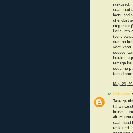
raskused. P
scammed sum
laenu andja
ühendust sõ
ning meie j
Loris, kes 
(Lorisloan
summa koht
võeti vastu 
seoses laen
hoiule mu p
temaga kau
seda ma pal
teinud oma 
May 23, 20
Unknown
s
Tere iga ük
tahan kasut
kuidas Juma
elu muutnu
saab nüüd k
raskused. P