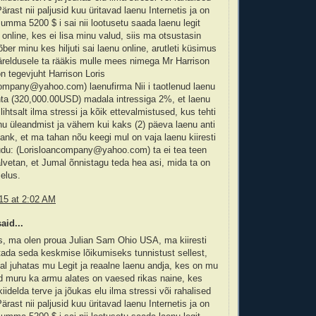
ärast nii paljusid kuu üritavad laenu Internetis ja on
ma 5200 $ i sai nii lootusetu saada laenu legit
 online, kes ei lisa minu valud, siis ma otsustasin
ber minu kes hiljuti sai laenu online, arutleti küsimus
äreldusele ta rääkis mulle mees nimega Mr Harrison
on tegevjuht Harrison Loris
company@yahoo.com) laenufirma Nii i taotlenud laenu
a (320,000.00USD) madala intressiga 2%, et laenu
lihtsalt ilma stressi ja kõik ettevalmistused, kus tehti
u üleandmist ja vähem kui kaks (2) päeva laenu anti
ank, et ma tahan nõu keegi mul on vaja laenu kiiresti
du: (Lorisloancompany@yahoo.com) ta ei tea teen
vetan, et Jumal õnnistagu teda hea asi, mida ta on
elus.
15 at 2:02 AM
aid...
s, ma olen proua Julian Sam Ohio USA, ma kiiresti
ada seda keskmise lõikumiseks tunnistust sellest,
l juhatas mu Legit ja reaalne laenu andja, kes on mu
d muru ka armu alates on vaesed rikas naine, kes
iidelda terve ja jõukas elu ilma stressi või rahalised
ärast nii paljusid kuu üritavad laenu Internetis ja on