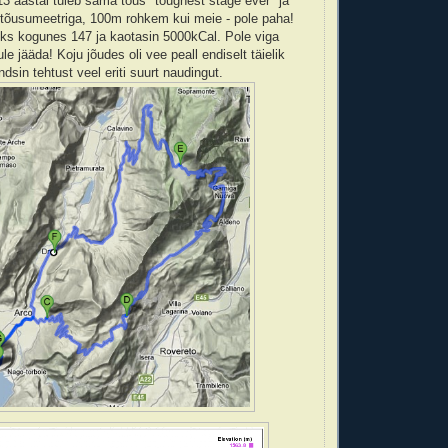
013 aastal tuleb sama tõus "toughest stage ever" ja
tõusumeetriga, 100m rohkem kui meie - pole paha!
ks kogunes 147 ja kaotasin 5000kCal. Pole viga
ule jääda! Koju jõudes oli vee peall endiselt täielik
ndsin tehtust veel eriti suurt naudingut.