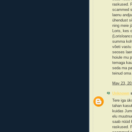
raskused. P
scammed sum
laenu andja
ühendust sõ
ning meie j
Loris, kes 
(Lorisloan
summa koht
võeti vastu 
seoses laen
hoiule mu p
temaga kau
seda ma pal
teinud oma 
May 23, 20
Unknown
s
Tere iga ük
tahan kasut
kuidas Juma
elu muutnu
saab nüüd k
raskused. P