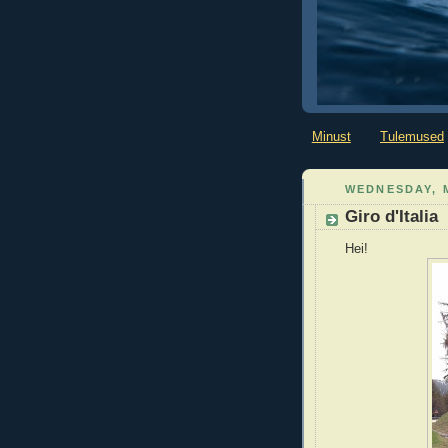
Minust
Tulemused
WEDNESDAY, M
Giro d'Italia
Hei!