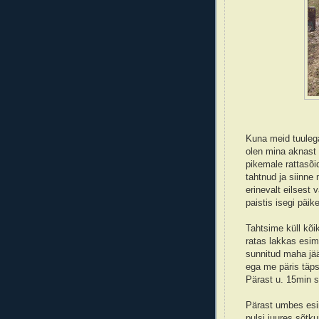
Kuna meid tuulega
olen mina aknast 
pikemale rattasõid
tahtnud ja siinne 
erinevalt eilsest
paistis isegi päike
Tahtsime küll kõi
ratas lakkas esime
sunnitud maha jää
ega me päris täps
Pärast u. 15min 
Pärast umbes esi
pulsi juures sõtk