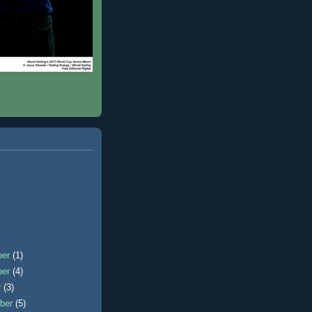
ber
(1)
ber
(4)
r
(3)
ber
(5)