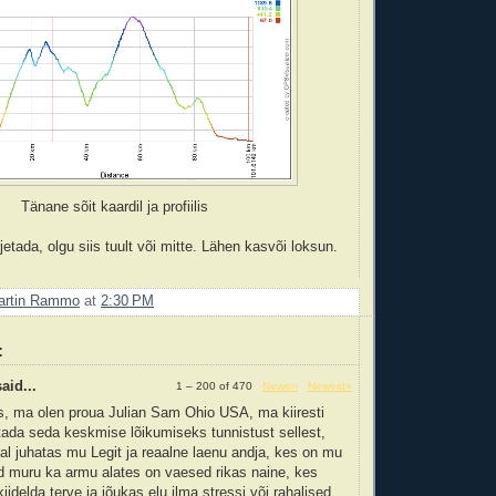
Tänane sõit kaardil ja profiilis
etada, olgu siis tuult või mitte. Lähen kasvõi loksun.
artin Rammo
at
2:30 PM
:
aid...
1 – 200 of 470
Newer›
Newest»
s, ma olen proua Julian Sam Ohio USA, ma kiiresti
ada seda keskmise lõikumiseks tunnistust sellest,
l juhatas mu Legit ja reaalne laenu andja, kes on mu
d muru ka armu alates on vaesed rikas naine, kes
iidelda terve ja jõukas elu ilma stressi või rahalised