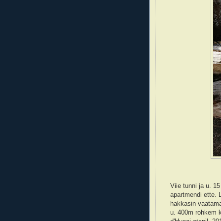
Viie tunni ja u. 
apartmendi ette. L
hakkasin vaatama
u. 400m rohkem ku