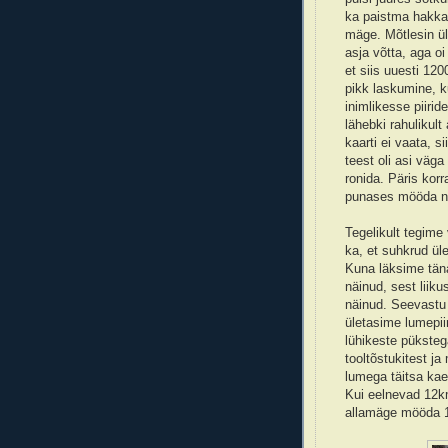
ka paistma hakka
mäge. Mõtlesin ül
asja võtta, aga oi
et siis uuesti 12
pikk laskumine, 
inimlikesse piiri
lähebki rahulikul
kaarti ei vaata, s
teest oli asi väg
ronida. Päris korr
punases mööda na
Tegelikult tegime
ka, et suhkrud ül
Kuna läksime täna 
näinud, sest liik
näinud. Seevastu 
ületasime lumepiir
lühikeste püksteg
tooltõstukitest ja
lumega täitsa kae
Kui eelnevad 12km
allamäge mööda 1