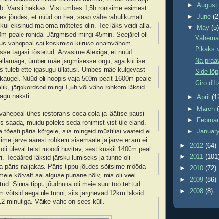
►
Augus
b. Varsti hakkas. Vist umbes 1,5h ronisime esimest
►
June
(2
es jõudes, et nüüd on hea, saab vähe rahulikumalt
 kui eksinud ma oma mõtetes olin. Tee läks veidi alla,
▼
May
(5)
00m peale ronida. Järgmised mingi 45min. Seejärel oli
Vähemalt
kus vahepeal sai keskmise kiiruse enamvähem
Pikaks 
desse tagasi tõstetud. Arvasime Alexiga, et nüüd
Na praa
t allamäge, ümber mäe järgmisesse orgu, aga kui ise
iis tuleb ette igasugu üllatusi. Ümbes mäe kulgevast
Side lõp
a kaugel. Nüüd oli hoopis vaja 500m pealt 1600m peale
Giro d'It
alik, järjekordsed mingi 1,5h või vähe rohkem läksid
gu naksti.
►
April
(1
►
March
 vahepeal ühes restoranis coca-cola ja jäätise pausi
►
Februa
es saada, muidu poleks seda ronimist vist üle eland.
tõesti päris kõrgele, siis mingeid müstilisi vaateid ei
►
Januar
usime järve äärest rohkem sisemaale ja järve enam ei
►
2012
(64)
oli üleval teist moodi huvitav, sest kuskil 1400m peal
►
2011
(101
i. Teeääred läksid järsku lumiseks ja tunne oli
a päris naljakas. Päris tippu jõudes sõitsime mööda
►
2010
(72)
 meie kõrvalt sai alguse punane nõlv, mis oli veel
►
2009
(86)
tud. Sinna tippu jõudnuna oli meie suur töö tehtud.
►
2008
(8)
 võtsid aega üle tunni, siis järgnevad 12km läksid
2 minutiga. Väike vahe on sees küll.