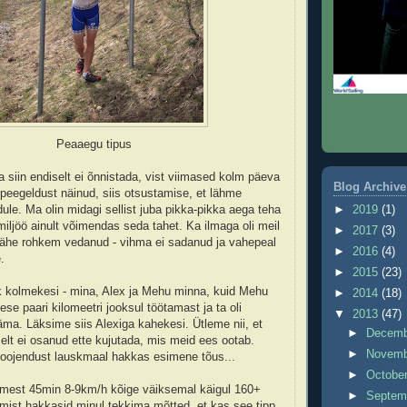
Peaaegu tipus
 siin endiselt ei õnnistada, vist viimased kolm päeva
Blog Archive
peegeldust näinud, siis otsustamise, et lähme
►
2019
(1)
ule. Ma olin midagi sellist juba pikka-pikka aega teha
miljöö ainult võimendas seda tahet. Ka ilmaga oli meil
►
2017
(3)
 vähe rohkem vedanud - vihma ei sadanud ja vahepeal
►
2016
(4)
.
►
2015
(23)
k kolmekesi - mina, Alex ja Mehu minna, kuid Mehu
►
2014
(18)
se paari kilomeetri jooksul töötamast ja ta oli
▼
2013
(47)
ma. Läksime siis Alexiga kahekesi. Ütleme nii, et
►
Decem
elt ei osanud ette kujutada, mis meid ees ootab.
►
Novem
soojendust lauskmaal hakkas esimene tõus...
►
Octobe
mest 45min 8-9km/h kõige väiksemal käigul 160+
►
Septem
umist hakkasid minul tekkima mõtted, et kas see tipp