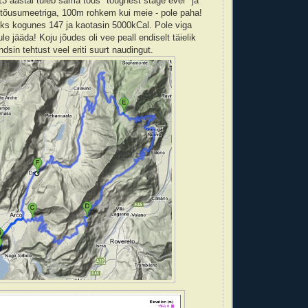
013 aastal tuleb sama tõus "toughest stage ever" ja
tõusumeetriga, 100m rohkem kui meie - pole paha!
ks kogunes 147 ja kaotasin 5000kCal. Pole viga
ule jääda! Koju jõudes oli vee peall endiselt täielik
ndsin tehtust veel eriti suurt naudingut.