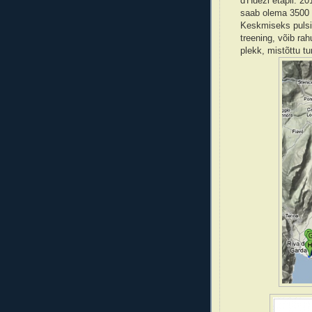
d'Huezi etapil. 2
saab olema 3500 
Keskmiseks pulsi
treening, võib rah
plekk, mistõttu tu