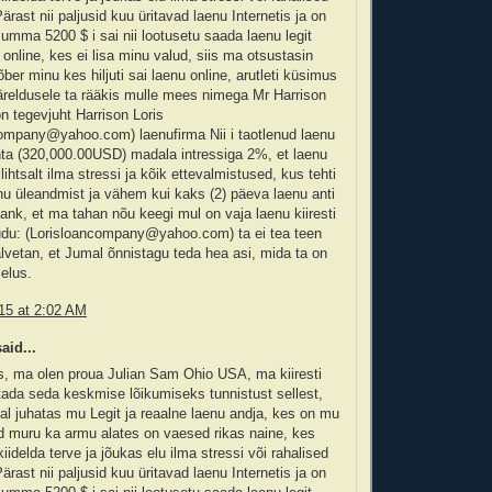
ärast nii paljusid kuu üritavad laenu Internetis ja on
ma 5200 $ i sai nii lootusetu saada laenu legit
 online, kes ei lisa minu valud, siis ma otsustasin
ber minu kes hiljuti sai laenu online, arutleti küsimus
äreldusele ta rääkis mulle mees nimega Mr Harrison
on tegevjuht Harrison Loris
company@yahoo.com) laenufirma Nii i taotlenud laenu
a (320,000.00USD) madala intressiga 2%, et laenu
lihtsalt ilma stressi ja kõik ettevalmistused, kus tehti
u üleandmist ja vähem kui kaks (2) päeva laenu anti
ank, et ma tahan nõu keegi mul on vaja laenu kiiresti
du: (Lorisloancompany@yahoo.com) ta ei tea teen
vetan, et Jumal õnnistagu teda hea asi, mida ta on
elus.
15 at 2:02 AM
aid...
s, ma olen proua Julian Sam Ohio USA, ma kiiresti
ada seda keskmise lõikumiseks tunnistust sellest,
l juhatas mu Legit ja reaalne laenu andja, kes on mu
d muru ka armu alates on vaesed rikas naine, kes
iidelda terve ja jõukas elu ilma stressi või rahalised
ärast nii paljusid kuu üritavad laenu Internetis ja on