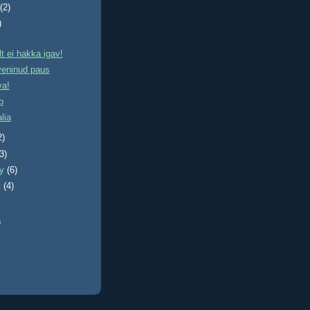
t
(2)
)
 ei hakka igav!
veninud paus
va!
p
alia
2)
(3)
ry
(6)
y
(4)
)