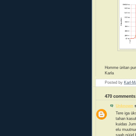
Homme üritan purj
Karla
Posted by
Karl-M
470 comments
Unknown
s
Tere iga ük
tahan kasut
kuidas Juma
elu muutnu
saab nüüd k