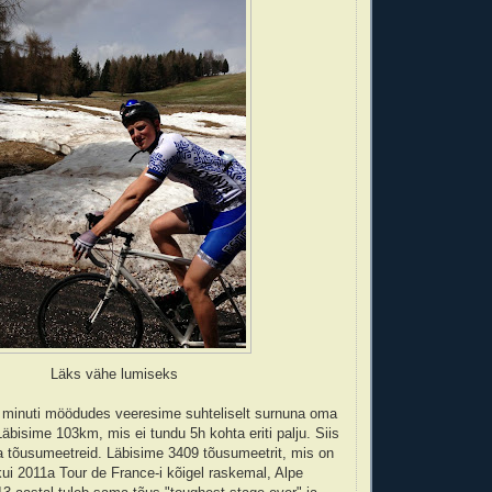
Läks vähe lumiseks
15 minuti möödudes veeresime suhteliselt surnuna oma
äbisime 103km, mis ei tundu 5h kohta eriti palju. Siis
 tõusumeetreid. Läbisime 3409 tõusumeetrit, mis on
i 2011a Tour de France-i kõigel raskemal, Alpe