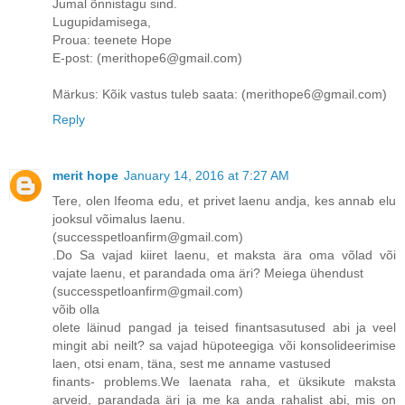
Jumal õnnistagu sind.
Lugupidamisega,
Proua: teenete Hope
E-post: (merithope6@gmail.com)
Märkus: Kõik vastus tuleb saata: (merithope6@gmail.com)
Reply
merit hope
January 14, 2016 at 7:27 AM
Tere, olen Ifeoma edu, et privet laenu andja, kes annab elu
jooksul võimalus laenu.
(successpetloanfirm@gmail.com)
.Do Sa vajad kiiret laenu, et maksta ära oma võlad või
vajate laenu, et parandada oma äri? Meiega ühendust
(successpetloanfirm@gmail.com)
võib olla
olete läinud pangad ja teised finantsasutused abi ja veel
mingit abi neilt? sa vajad hüpoteegiga või konsolideerimise
laen, otsi enam, täna, sest me anname vastused
finants- problems.We laenata raha, et üksikute maksta
arveid, parandada äri ja me ka anda rahalist abi, mis on