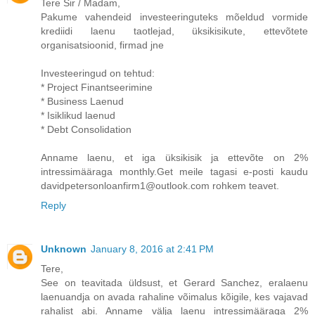
Tere Sir / Madam,
Pakume vahendeid investeeringuteks mõeldud vormide
krediidi laenu taotlejad, üksikisikute, ettevõtete
organisatsioonid, firmad jne
Investeeringud on tehtud:
* Project Finantseerimine
* Business Laenud
* Isiklikud laenud
* Debt Consolidation
Anname laenu, et iga üksikisik ja ettevõte on 2%
intressimääraga monthly.Get meile tagasi e-posti kaudu
davidpetersonloanfirm1@outlook.com rohkem teavet.
Reply
Unknown
January 8, 2016 at 2:41 PM
Tere,
See on teavitada üldsust, et Gerard Sanchez, eralaenu
laenuandja on avada rahaline võimalus kõigile, kes vajavad
rahalist abi. Anname välja laenu intressimääraga 2%