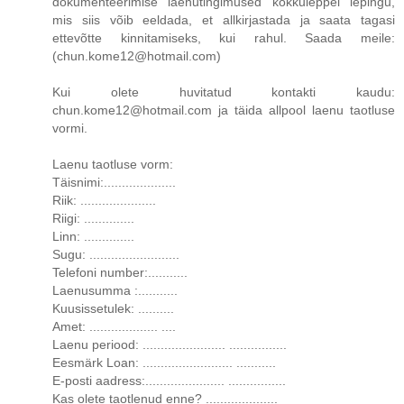
dokumenteerimise laenutingimused kokkuleppel lepingu,
mis siis võib eeldada, et allkirjastada ja saata tagasi
ettevõtte kinnitamiseks, kui rahul. Saada meile:
(chun.kome12@hotmail.com)
Kui olete huvitatud kontakti kaudu:
chun.kome12@hotmail.com ja täida allpool laenu taotluse
vormi.
Laenu taotluse vorm:
Täisnimi:....................
Riik: .....................
Riigi: ..............
Linn: ..............
Sugu: .........................
Telefoni number:...........
Laenusumma :...........
Kuusissetulek: ..........
Amet: ................... ....
Laenu periood: ....................... ................
Eesmärk Loan: ......................... ...........
E-posti aadress:...................... ................
Kas olete taotlenud enne? ....................