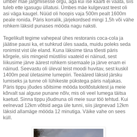
ümber mäe järgmisesse orgu, aga kui ise kaarti ei vaata, siis
tuleb ette igasugu üllatusi. Ümbes mäe kulgevast teest oli
asi väga kaugel. Nüüd oli hoopis vaja 500m pealt 1600m
peale ronida. Päris korralik, järjekordsed mingi 1,5h või vähe
rohkem läksid punases mööda nagu naksti.
Tegelikult tegime vahepeal ühes restoranis coca-cola ja
jäätise pausi ka, et suhkrud üles saada, muidu poleks seda
ronimist vist üle eland. Kuna läksime täna tõesti päris
kõrgele, siis mingeid müstilisi vaateid ei näinud, sest
liikusime järve äärest rohkem sisemaale ja järve enam ei
näinud. Seevastu oli üleval teist moodi huvitav, sest kuskil
1400m peal ületasime lumepiiri. Teeääred läksid järsku
lumiseks ja tunne oli lühikeste pükstega päris naljakas.
Päris tippu jõudes sõitsime mööda tooltõstukitest ja meie
kõrvalt sai alguse punane nõlv, mis oli veel lumega täitsa
kaetud. Sinna tippu jõudnuna oli meie suur töö tehtud. Kui
eelnevad 12km võtsid aega üle tunni, siis järgnevad 12km
läksid allamäge mööda 12 minutiga. Väike vahe on sees
küll.