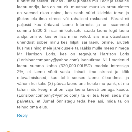
tunnistust sellest, kuidas Jumal juhatas mu Legit ja reaalne
laenu andja, kes on mu elu muutnud muru ka armu alates
on vaesed rikas naine, kes saab nüüd kiidelda terve ja
jõukas elu ilma stressi või rahalised raskused. Pärast nii
paljusid kuu üritavad laenu Internetis ja on scammed
summa 5200 $ i sai nii lootusetu saada laenu legit laenu
andja online, kes ei lisa minu valud, siis ma otsustasin
ühendust sõber minu kes hiljuti sai laenu online, arutleti
küsimus ning meie järeldusele ta rääkis mulle mees nimega
Mr Harrison Loris, kes on tegevjuht Harrison Loris
(Lorisloancompany@yahoo.com) laenufirma Nii i taotlenud
laenu summa kohta (320,000.00USD) madala intressiga
2%, et laenu võeti vastu lihtsalt ilma stressi ja kõik
ettevalmistused, kus tehti seoses laenu üleandmist ja
vähem kui kaks (2) päeva laenu anti hoiule mu pank, et ma
tahan nõu keegi mul on vaja laenu kiiresti temaga kaudu:
(Lorisloancompany@yahoo.com) ta ei tea teen seda ma
palvetan, et Jumal õnnistagu teda hea asi, mida ta on
teinud oma elus.
Reply