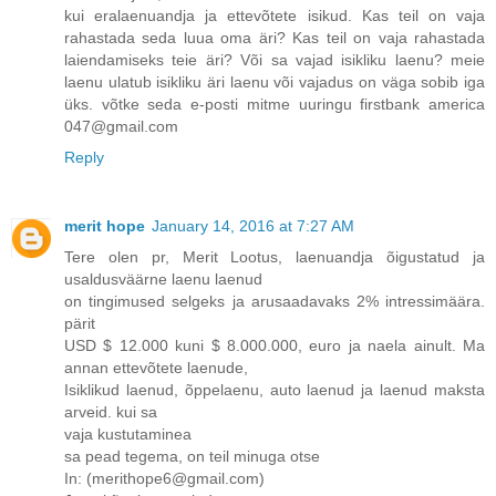
kui eralaenuandja ja ettevõtete isikud. Kas teil on vaja
rahastada seda luua oma äri? Kas teil on vaja rahastada
laiendamiseks teie äri? Või sa vajad isikliku laenu? meie
laenu ulatub isikliku äri laenu või vajadus on väga sobib iga
üks. võtke seda e-posti mitme uuringu firstbank america
047@gmail.com
Reply
merit hope
January 14, 2016 at 7:27 AM
Tere olen pr, Merit Lootus, laenuandja õigustatud ja
usaldusväärne laenu laenud
on tingimused selgeks ja arusaadavaks 2% intressimäära.
pärit
USD $ 12.000 kuni $ 8.000.000, euro ja naela ainult. Ma
annan ettevõtete laenude,
Isiklikud laenud, õppelaenu, auto laenud ja laenud maksta
arveid. kui sa
vaja kustutaminea
sa pead tegema, on teil minuga otse
In: (merithope6@gmail.com)