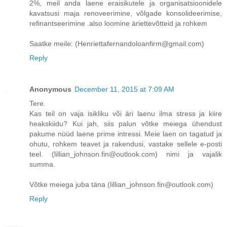
2%, meil anda laene eraisikutele ja organisatsioonidele
kavatsusi maja renoveerimine, võlgade konsolideerimise,
refinantseerimine .also loomine äriettevõtteid ja rohkem
Saatke meile: (Henriettafernandoloanfirm@gmail.com)
Reply
Anonymous
December 11, 2015 at 7:09 AM
Tere.
Kas teil on vaja isikliku või äri laenu ilma stress ja kiire
heakskiidu? Kui jah, siis palun võtke meiega ühendust
pakume nüüd laene prime intressi. Meie laen on tagatud ja
ohutu, rohkem teavet ja rakendusi, vastake sellele e-posti
teel. (lillian_johnson.fin@outlook.com) nimi ja vajalik
summa.
Võtke meiega juba täna (lillian_johnson.fin@outlook.com)
Reply