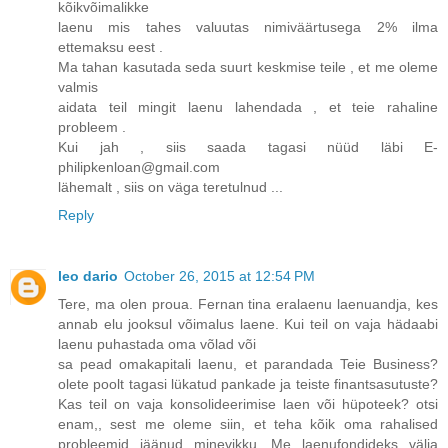
kõikvõimalikke
laenu mis tahes valuutas nimiväärtusega 2% ilma
ettemaksu eest .
Ma tahan kasutada seda suurt keskmise teile , et me oleme
valmis
aidata teil mingit laenu lahendada , et teie rahaline
probleem .
Kui jah , siis saada tagasi nüüd läbi E-
philipkenloan@gmail.com
lähemalt , siis on väga teretulnud ...
Reply
leo dario
October 26, 2015 at 12:54 PM
Tere, ma olen proua. Fernan tina eralaenu laenuandja, kes
annab elu jooksul võimalus laene. Kui teil on vaja hädaabi
laenu puhastada oma võlad või
sa pead omakapitali laenu, et parandada Teie Business?
olete poolt tagasi lükatud pankade ja teiste finantsasutuste?
Kas teil on vaja konsolideerimise laen või hüpoteek? otsi
enam,, sest me oleme siin, et teha kõik oma rahalised
probleemid jäänud minevikku. Me laenufondideks välja