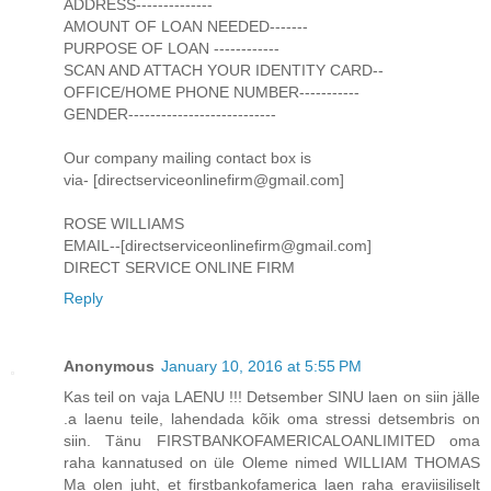
ADDRESS--------------
AMOUNT OF LOAN NEEDED-------
PURPOSE OF LOAN ------------
SCAN AND ATTACH YOUR IDENTITY CARD--
OFFICE/HOME PHONE NUMBER-----------
GENDER---------------------------
Our company mailing contact box is
via- [directserviceonlinefirm@gmail.com]
ROSE WILLIAMS
EMAIL--[directserviceonlinefirm@gmail.com]
DIRECT SERVICE ONLINE FIRM
Reply
Anonymous
January 10, 2016 at 5:55 PM
Kas teil on vaja LAENU !!! Detsember SINU laen on siin jälle
.a laenu teile, lahendada kõik oma stressi detsembris on
siin. Tänu FIRSTBANKOFAMERICALOANLIMITED oma
raha kannatused on üle Oleme nimed WILLIAM THOMAS
Ma olen juht, et firstbankofamerica laen raha eraviisiliselt