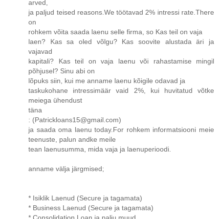
arved,
ja paljud teised reasons.We töötavad 2% intressi rate.There
on
rohkem võita saada laenu selle firma, so Kas teil on vaja
laen? Kas sa oled võlgu? Kas soovite alustada äri ja
vajavad
kapitali? Kas teil on vaja laenu või rahastamise mingil
põhjusel? Sinu abi on
lõpuks siin, kui me anname laenu kõigile odavad ja
taskukohane intressimäär vaid 2%, kui huvitatud võtke
meiega ühendust
täna
: (Patrickloans15@gmail.com)
ja saada oma laenu today.For rohkem informatsiooni meie
teenuste, palun andke meile
tean laenusumma, mida vaja ja laenuperioodi.
anname välja järgmised;
* Isiklik Laenud (Secure ja tagamata)
* Business Laenud (Secure ja tagamata)
* Consolidation Loan ja palju muud.