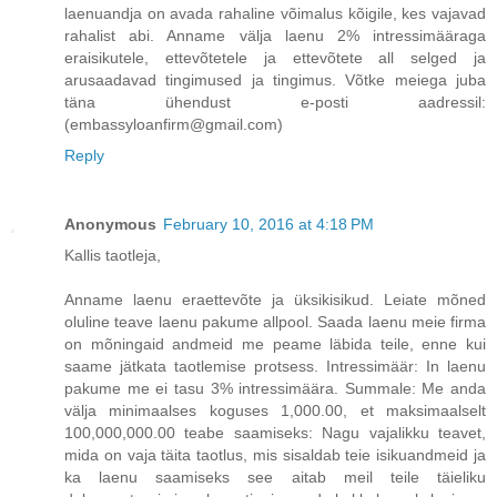
laenuandja on avada rahaline võimalus kõigile, kes vajavad
rahalist abi. Anname välja laenu 2% intressimääraga
eraisikutele, ettevõtetele ja ettevõtete all selged ja
arusaadavad tingimused ja tingimus. Võtke meiega juba
täna ühendust e-posti aadressil:
(embassyloanfirm@gmail.com)
Reply
Anonymous
February 10, 2016 at 4:18 PM
Kallis taotleja,
Anname laenu eraettevõte ja üksikisikud. Leiate mõned
oluline teave laenu pakume allpool. Saada laenu meie firma
on mõningaid andmeid me peame läbida teile, enne kui
saame jätkata taotlemise protsess. Intressimäär: In laenu
pakume me ei tasu 3% intressimäära. Summale: Me anda
välja minimaalses koguses 1,000.00, et maksimaalselt
100,000,000.00 teabe saamiseks: Nagu vajalikku teavet,
mida on vaja täita taotlus, mis sisaldab teie isikuandmeid ja
ka laenu saamiseks see aitab meil teile täieliku