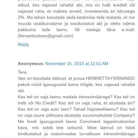
isikud, kes vajavad rahalist abi, mis on halb krediidi või
vajavad raha, et maksta arveid, investeerida äri kiirusega
2%. Ma tahan kasutada seda keskmise teile teatada, et me
muuda usaldusväärne ja soodustatud abi ja oleks valmis
pakkuma teile laenu. Nii meiega täna e-mail:
(fernantinaloan@gmail.com)
Reply
Anonymous
November 15, 2015 at 11:51 AM
Tere,
See on teavitada üldsust, et proua HENRIETTA FERNANDO
pakub nüüd igasuguseid laene kõigile, kes vajavad rahalist
abi.
Kas teil on vaja laenu madala intressimääraga? Kas teil on
halb või No Credit? Kas teil on vaja raha, et alustada äri?
Kas teil on vaja auto laen? Tahad hüpoteeklaenu? Kas teil
on vaja suure põhivara alustada suuremahuliste Company?
Me fondi igasuguseid laene Convinient tagasimaksmise
kava, mis sobib teie seisund. Meie laenud on hästi
kindlustatud ja maksimaalse turvalisuse intressimääraga