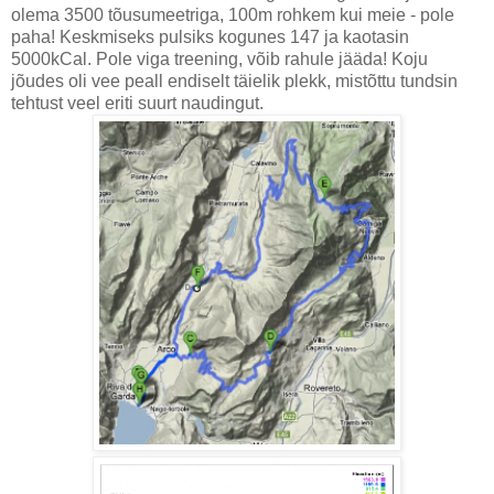
olema 3500 tõusumeetriga, 100m rohkem kui meie - pole
paha! Keskmiseks pulsiks kogunes 147 ja kaotasin
5000kCal. Pole viga treening, võib rahule jääda! Koju
jõudes oli vee peall endiselt täielik plekk, mistõttu tundsin
tehtust veel eriti suurt naudingut.