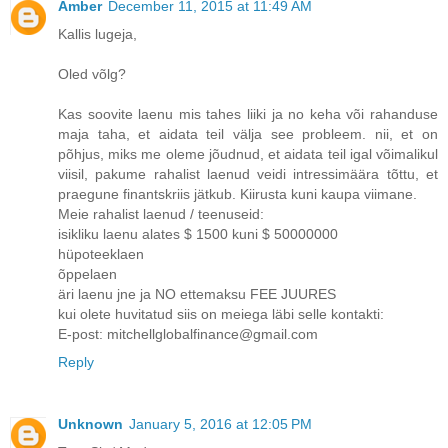
Amber
December 11, 2015 at 11:49 AM
Kallis lugeja,
Oled võlg?
Kas soovite laenu mis tahes liiki ja no keha või rahanduse
maja taha, et aidata teil välja see probleem. nii, et on
põhjus, miks me oleme jõudnud, et aidata teil igal võimalikul
viisil, pakume rahalist laenud veidi intressimäära tõttu, et
praegune finantskriis jätkub. Kiirusta kuni kaupa viimane.
Meie rahalist laenud / teenuseid:
isikliku laenu alates $ 1500 kuni $ 50000000
hüpoteeklaen
õppelaen
äri laenu jne ja NO ettemaksu FEE JUURES
kui olete huvitatud siis on meiega läbi selle kontakti:
E-post: mitchellglobalfinance@gmail.com
Reply
Unknown
January 5, 2016 at 12:05 PM