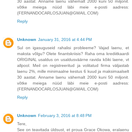
30 aastat. Anname laenu vähemalt 2000 kuni 50 miljonit.
võtke meiega nüüd läbi meie e-posti aadress:
(FERNANDOCARLOSJUAN@GMAIL.COM)
Reply
Unknown
January 31, 2016 at 4:44 PM
Sul on igasuguseid rahalisi probleeme? Vajad laenu, et
maksta võlgu? Olete finantskriisis? Raha oma krediitkaardi
ORIGINAL usaldus on usaldusväärne ravida kõiki laene, vt
allpool. Meil on registreeritud ja volitatud firma väljastab
laenu 2%, mille minimaalne kestus 6 kuud ja maksimaalselt
30 aastat. Anname laenu vähemalt 2000 kuni 50 miljonit.
võtke meiega nüüd läbi meie e-posti aadress:
(FERNANDOCARLOSJUAN@GMAIL.COM)
Reply
Unknown
February 3, 2016 at 8:48 PM
Tere,
See on teavitada üldsust, et proua Grace Okowa, eralaenu