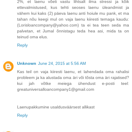
2%, et laenu võeti vastu lihtsalt ilma stressi ja kõik
ettevalmistused, kus tehti seoses laenu üleandmist ja
vähem kui kaks (2) päeva laenu anti hoiule mu pank, et ma
tahan nõu keegi mul on vaja laenu kiiresti temaga kaudu:
(Lorisloancompany@yahoo.com) ta ei tea teen seda ma
palvetan, et Jumal õnnistagu teda hea asi, mida ta on
teinud oma elus.
Reply
Unknown
June 24, 2015 at 5:56 AM
Kas teil on vaja kiiresti laenu, et lahendada oma rahalisi
probleem ja ka alustada oma äri või tõsta oma äri rajatised?
kui jah võtke meiega ühendust e-posti teel:
greatuniversalloancompany1@gmail.com
Laenupakkumine usaldusväärsest allikast
Reply