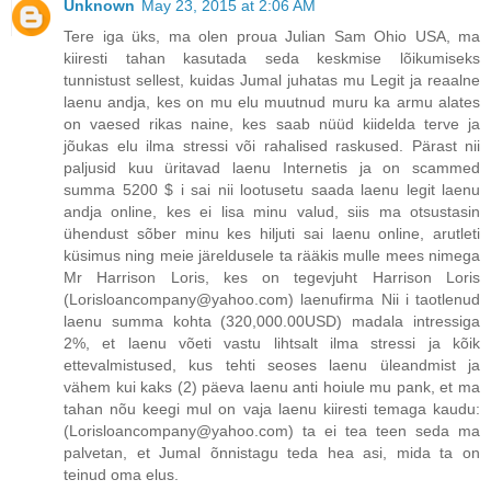
Unknown
May 23, 2015 at 2:06 AM
Tere iga üks, ma olen proua Julian Sam Ohio USA, ma
kiiresti tahan kasutada seda keskmise lõikumiseks
tunnistust sellest, kuidas Jumal juhatas mu Legit ja reaalne
laenu andja, kes on mu elu muutnud muru ka armu alates
on vaesed rikas naine, kes saab nüüd kiidelda terve ja
jõukas elu ilma stressi või rahalised raskused. Pärast nii
paljusid kuu üritavad laenu Internetis ja on scammed
summa 5200 $ i sai nii lootusetu saada laenu legit laenu
andja online, kes ei lisa minu valud, siis ma otsustasin
ühendust sõber minu kes hiljuti sai laenu online, arutleti
küsimus ning meie järeldusele ta rääkis mulle mees nimega
Mr Harrison Loris, kes on tegevjuht Harrison Loris
(Lorisloancompany@yahoo.com) laenufirma Nii i taotlenud
laenu summa kohta (320,000.00USD) madala intressiga
2%, et laenu võeti vastu lihtsalt ilma stressi ja kõik
ettevalmistused, kus tehti seoses laenu üleandmist ja
vähem kui kaks (2) päeva laenu anti hoiule mu pank, et ma
tahan nõu keegi mul on vaja laenu kiiresti temaga kaudu:
(Lorisloancompany@yahoo.com) ta ei tea teen seda ma
palvetan, et Jumal õnnistagu teda hea asi, mida ta on
teinud oma elus.