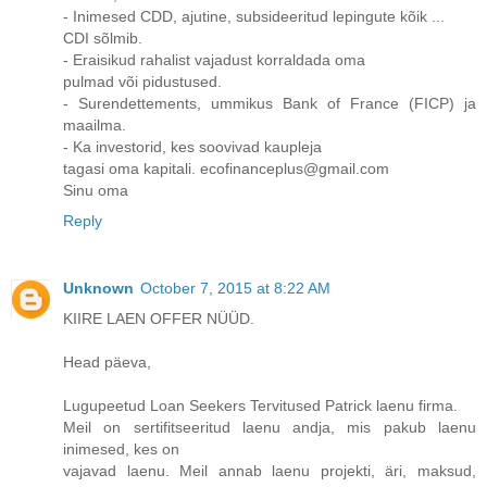
- Inimesed CDD, ajutine, subsideeritud lepingute kõik ...
CDI sõlmib.
- Eraisikud rahalist vajadust korraldada oma
pulmad või pidustused.
- Surendettements, ummikus Bank of France (FICP) ja
maailma.
- Ka investorid, kes soovivad kaupleja
tagasi oma kapitali. ecofinanceplus@gmail.com
Sinu oma
Reply
Unknown
October 7, 2015 at 8:22 AM
KIIRE LAEN OFFER NÜÜD.
Head päeva,
Lugupeetud Loan Seekers Tervitused Patrick laenu firma.
Meil on sertifitseeritud laenu andja, mis pakub laenu
inimesed, kes on
vajavad laenu. Meil annab laenu projekti, äri, maksud,