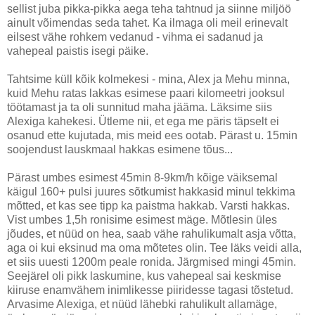
sellist juba pikka-pikka aega teha tahtnud ja siinne miljöö
ainult võimendas seda tahet. Ka ilmaga oli meil erinevalt
eilsest vähe rohkem vedanud - vihma ei sadanud ja
vahepeal paistis isegi päike.
Tahtsime küll kõik kolmekesi - mina, Alex ja Mehu minna,
kuid Mehu ratas lakkas esimese paari kilomeetri jooksul
töötamast ja ta oli sunnitud maha jääma. Läksime siis
Alexiga kahekesi. Ütleme nii, et ega me päris täpselt ei
osanud ette kujutada, mis meid ees ootab. Pärast u. 15min
soojendust lauskmaal hakkas esimene tõus...
Pärast umbes esimest 45min 8-9km/h kõige väiksemal
käigul 160+ pulsi juures sõtkumist hakkasid minul tekkima
mõtted, et kas see tipp ka paistma hakkab. Varsti hakkas.
Vist umbes 1,5h ronisime esimest mäge. Mõtlesin üles
jõudes, et nüüd on hea, saab vähe rahulikumalt asja võtta,
aga oi kui eksinud ma oma mõtetes olin. Tee läks veidi alla,
et siis uuesti 1200m peale ronida. Järgmised mingi 45min.
Seejärel oli pikk laskumine, kus vahepeal sai keskmise
kiiruse enamvähem inimlikesse piiridesse tagasi tõstetud.
Arvasime Alexiga, et nüüd lähebki rahulikult allamäge,