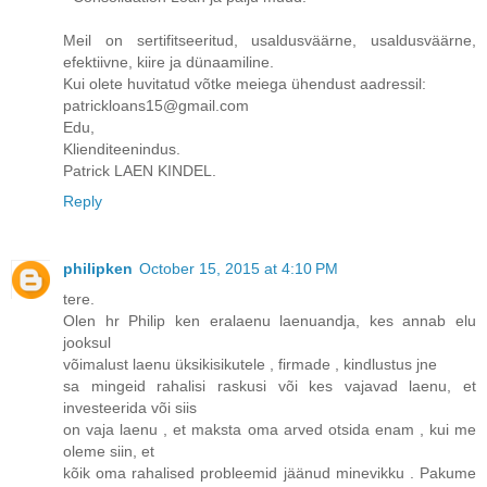
Meil on sertifitseeritud, usaldusväärne, usaldusväärne,
efektiivne, kiire ja dünaamiline.
Kui olete huvitatud võtke meiega ühendust aadressil:
patrickloans15@gmail.com
Edu,
Klienditeenindus.
Patrick LAEN KINDEL.
Reply
philipken
October 15, 2015 at 4:10 PM
tere.
Olen hr Philip ken eralaenu laenuandja, kes annab elu
jooksul
võimalust laenu üksikisikutele , firmade , kindlustus jne
sa mingeid rahalisi raskusi või kes vajavad laenu, et
investeerida või siis
on vaja laenu , et maksta oma arved otsida enam , kui me
oleme siin, et
kõik oma rahalised probleemid jäänud minevikku . Pakume