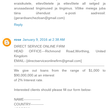
eraisikutele, ettevõtetele ja ettevõtete all selged ja
arusaadavad tingimused ja tingimus. Võtke meiega juba
täna ühendust e-posti aadressil:
(gerardsanchezloan@gmail.com)
Reply
rose
January 9, 2016 at 2:38 AM
DIRECT SERVICE ONLINE FIRM
HEAD OFFICE---Richmond Road,Worthing, United
Kingdom
EMAIL--[directserviceonlinefirm@gmail.com]
---------------------------------------------------------------------------
We give out loans from the range of $1,000 to
$90,000,000.at an interest
of 2% Interest rate.
Interested clients should please fill our form below-
NAME--------------
COUNTRY-----------