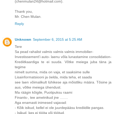
(chenmulan24@hotmail.com).
Thank you,
Mr. Chen Mulan.
Reply
Unknown
September 6, 2015 at 5:25 AM
Tere
Sa pead rahalist valmis valmis valmis immobilier-
Investissement'i auto- laenu võla lunastamine consolidation-
Krediitkaardiga te ei suuda. Võtke meiega juba täna ja
tegime
nimelt summa, mida on vaja, et saaksime sulle
Lisainformatsiooni ja öelda, mida teha, et saada
see laen võimalikult lühikese aja mõistliku määra. Tõsine ja
aus, võtke meiega ühendust.
Ma räägin kõigile, Puotipuksu raami
Finants-, tee ametnikud jne ........
Aga enamasti inimesed vajavad:
- Kõik isikud, kellel ei ole juurdepääsu krediidile pangas.
- Isikud, kes ei tööta või töötud.