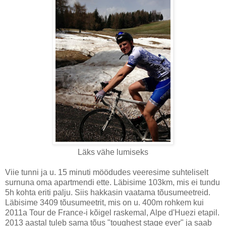
Läks vähe lumiseks
Viie tunni ja u. 15 minuti möödudes veeresime suhteliselt
surnuna oma apartmendi ette. Läbisime 103km, mis ei tundu
5h kohta eriti palju. Siis hakkasin vaatama tõusumeetreid.
Läbisime 3409 tõusumeetrit, mis on u. 400m rohkem kui
2011a Tour de France-i kõigel raskemal, Alpe d'Huezi etapil.
2013 aastal tuleb sama tõus "toughest stage ever" ja saab