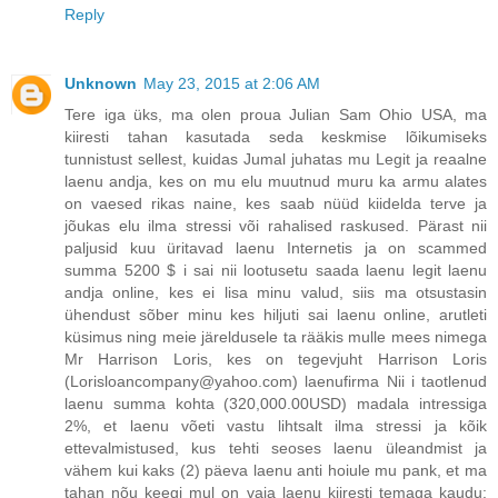
Reply
Unknown
May 23, 2015 at 2:06 AM
Tere iga üks, ma olen proua Julian Sam Ohio USA, ma
kiiresti tahan kasutada seda keskmise lõikumiseks
tunnistust sellest, kuidas Jumal juhatas mu Legit ja reaalne
laenu andja, kes on mu elu muutnud muru ka armu alates
on vaesed rikas naine, kes saab nüüd kiidelda terve ja
jõukas elu ilma stressi või rahalised raskused. Pärast nii
paljusid kuu üritavad laenu Internetis ja on scammed
summa 5200 $ i sai nii lootusetu saada laenu legit laenu
andja online, kes ei lisa minu valud, siis ma otsustasin
ühendust sõber minu kes hiljuti sai laenu online, arutleti
küsimus ning meie järeldusele ta rääkis mulle mees nimega
Mr Harrison Loris, kes on tegevjuht Harrison Loris
(Lorisloancompany@yahoo.com) laenufirma Nii i taotlenud
laenu summa kohta (320,000.00USD) madala intressiga
2%, et laenu võeti vastu lihtsalt ilma stressi ja kõik
ettevalmistused, kus tehti seoses laenu üleandmist ja
vähem kui kaks (2) päeva laenu anti hoiule mu pank, et ma
tahan nõu keegi mul on vaja laenu kiiresti temaga kaudu: