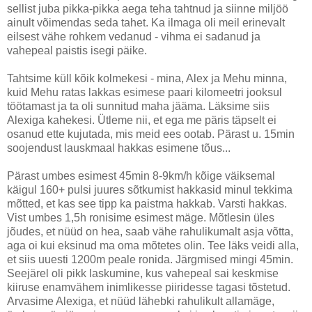
sellist juba pikka-pikka aega teha tahtnud ja siinne miljöö
ainult võimendas seda tahet. Ka ilmaga oli meil erinevalt
eilsest vähe rohkem vedanud - vihma ei sadanud ja
vahepeal paistis isegi päike.
Tahtsime küll kõik kolmekesi - mina, Alex ja Mehu minna,
kuid Mehu ratas lakkas esimese paari kilomeetri jooksul
töötamast ja ta oli sunnitud maha jääma. Läksime siis
Alexiga kahekesi. Ütleme nii, et ega me päris täpselt ei
osanud ette kujutada, mis meid ees ootab. Pärast u. 15min
soojendust lauskmaal hakkas esimene tõus...
Pärast umbes esimest 45min 8-9km/h kõige väiksemal
käigul 160+ pulsi juures sõtkumist hakkasid minul tekkima
mõtted, et kas see tipp ka paistma hakkab. Varsti hakkas.
Vist umbes 1,5h ronisime esimest mäge. Mõtlesin üles
jõudes, et nüüd on hea, saab vähe rahulikumalt asja võtta,
aga oi kui eksinud ma oma mõtetes olin. Tee läks veidi alla,
et siis uuesti 1200m peale ronida. Järgmised mingi 45min.
Seejärel oli pikk laskumine, kus vahepeal sai keskmise
kiiruse enamvähem inimlikesse piiridesse tagasi tõstetud.
Arvasime Alexiga, et nüüd lähebki rahulikult allamäge,