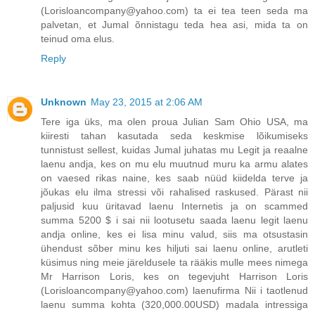
(Lorisloancompany@yahoo.com) ta ei tea teen seda ma
palvetan, et Jumal õnnistagu teda hea asi, mida ta on
teinud oma elus.
Reply
Unknown
May 23, 2015 at 2:06 AM
Tere iga üks, ma olen proua Julian Sam Ohio USA, ma
kiiresti tahan kasutada seda keskmise lõikumiseks
tunnistust sellest, kuidas Jumal juhatas mu Legit ja reaalne
laenu andja, kes on mu elu muutnud muru ka armu alates
on vaesed rikas naine, kes saab nüüd kiidelda terve ja
jõukas elu ilma stressi või rahalised raskused. Pärast nii
paljusid kuu üritavad laenu Internetis ja on scammed
summa 5200 $ i sai nii lootusetu saada laenu legit laenu
andja online, kes ei lisa minu valud, siis ma otsustasin
ühendust sõber minu kes hiljuti sai laenu online, arutleti
küsimus ning meie järeldusele ta rääkis mulle mees nimega
Mr Harrison Loris, kes on tegevjuht Harrison Loris
(Lorisloancompany@yahoo.com) laenufirma Nii i taotlenud
laenu summa kohta (320,000.00USD) madala intressiga