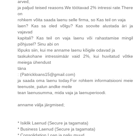
arved,
ja paljud teised reasons.We töötavad 2% intressi rate.There
on
rohkem võita saada laenu selle firma, so Kas teil on vaja
laen? Kas sa oled võlgu? Kas soovite alustada äri ja
vajavad
kapitali? Kas teil on vaja laenu või rahastamise mingil
põhjusel? Sinu abi on
lõpuks siin, kui me anname laenu kõigile odavad ja
taskukohane intressimäär vaid 2%, kui huvitatud võtke
meiega ühendust
täna
: (Patrickloans15@gmail.com)
ja saada oma laenu today.For rohkem informatsiooni meie
teenuste, palun andke meile
tean laenusumma, mida vaja ja laenuperioodi.
anname välja järgmised;
* Isiklik Laenud (Secure ja tagamata)
* Business Laenud (Secure ja tagamata)
* Consolidation Loan ja palju muud.