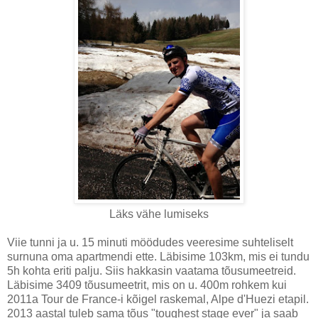
Läks vähe lumiseks
Viie tunni ja u. 15 minuti möödudes veeresime suhteliselt
surnuna oma apartmendi ette. Läbisime 103km, mis ei tundu
5h kohta eriti palju. Siis hakkasin vaatama tõusumeetreid.
Läbisime 3409 tõusumeetrit, mis on u. 400m rohkem kui
2011a Tour de France-i kõigel raskemal, Alpe d'Huezi etapil.
2013 aastal tuleb sama tõus "toughest stage ever" ja saab