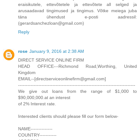
eraisikutele, ettevõtetele ja ettevõtete all selged ja
arusaadavad tingimused ja tingimus. Võtke meiega juba
täna ühendust e-posti aadressil:
(gerardsanchezloan@gmail.com)
Reply
rose
January 9, 2016 at 2:38 AM
DIRECT SERVICE ONLINE FIRM
HEAD OFFICE---Richmond Road,Worthing, United
Kingdom
EMAIL--[directserviceonlinefirm@gmail.com]
---------------------------------------------------------------------------
We give out loans from the range of $1,000 to
$90,000,000.at an interest
of 2% Interest rate.
Interested clients should please fill our form below-
NAME--------------
COUNTRY-----------