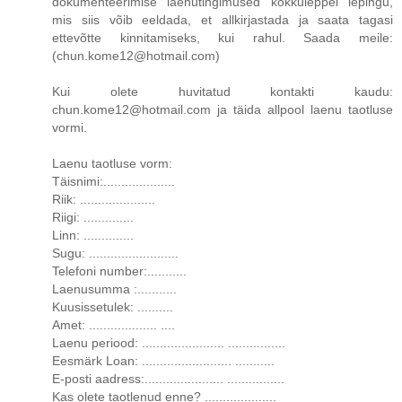
dokumenteerimise laenutingimused kokkuleppel lepingu,
mis siis võib eeldada, et allkirjastada ja saata tagasi
ettevõtte kinnitamiseks, kui rahul. Saada meile:
(chun.kome12@hotmail.com)
Kui olete huvitatud kontakti kaudu:
chun.kome12@hotmail.com ja täida allpool laenu taotluse
vormi.
Laenu taotluse vorm:
Täisnimi:....................
Riik: .....................
Riigi: ..............
Linn: ..............
Sugu: .........................
Telefoni number:...........
Laenusumma :...........
Kuusissetulek: ..........
Amet: ................... ....
Laenu periood: ....................... ................
Eesmärk Loan: ......................... ...........
E-posti aadress:...................... ................
Kas olete taotlenud enne? ....................