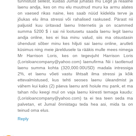
tunnistust sellest, kuidas Jumal juhatas mu Legit ja reaalne
laenu andja, kes on mu elu muutnud muru ka armu alates
on vaesed rikas naine, kes saab nüüd kiidelda terve ja
jõukas elu ilma stressi või rahalised raskused. Pärast nii
paljusid kuu üritavad laenu Internetis ja on scammed
summa 5200 $ i sai nii lootusetu saada laenu legit laenu
andja online, kes ei lisa minu valud, siis ma otsustasin
ühendust sõber minu kes hiljuti sai laenu online, arutleti
küsimus ning meie järeldusele ta rääkis mulle mees nimega
Mr Harrison Loris, kes on tegevjuht Harrison Loris
(Lorisloancompany@yahoo.com) laenufirma Nii i taotlenud
laenu summa kohta (320,000.00USD) madala intressiga
2%, et laenu võeti vastu lihtsalt ilma stressi ja kõik
ettevalmistused, kus tehti seoses laenu üleandmist ja
vähem kui kaks (2) päeva laenu anti hoiule mu pank, et ma
tahan nõu keegi mul on vaja laenu kiiresti temaga kaudu:
(Lorisloancompany@yahoo.com) ta ei tea teen seda ma
palvetan, et Jumal õnnistagu teda hea asi, mida ta on
teinud oma elus.
Reply