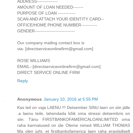
ADDRESS--------------
AMOUNT OF LOAN NEEDED-------
PURPOSE OF LOAN ------------
SCAN AND ATTACH YOUR IDENTITY CARD--
OFFICE/HOME PHONE NUMBER-----------
GENDER---------------------------
Our company mailing contact box is
via- [directserviceonlinefirm@gmail.com]
ROSE WILLIAMS
EMAIL--[directserviceonlinefirm@gmail.com]
DIRECT SERVICE ONLINE FIRM
Reply
Anonymous
January 10, 2016 at 5:55 PM
Kas teil on vaja LAENU !!! Detsember SINU laen on siin jälle
.a laenu teile, lahendada kõik oma stressi detsembris on
siin. Tänu FIRSTBANKOFAMERICALOANLIMITED oma
raha kannatused on üle Oleme nimed WILLIAM THOMAS
Ma olen juht, et firstbankofamerica laen raha eraviisiliselt