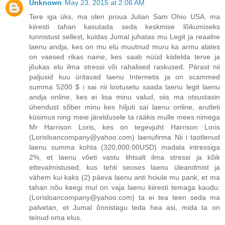
Unknown
May 23, 2015 at 2:06 AM
Tere iga üks, ma olen proua Julian Sam Ohio USA, ma
kiiresti tahan kasutada seda keskmise lõikumiseks
tunnistust sellest, kuidas Jumal juhatas mu Legit ja reaalne
laenu andja, kes on mu elu muutnud muru ka armu alates
on vaesed rikas naine, kes saab nüüd kiidelda terve ja
jõukas elu ilma stressi või rahalised raskused. Pärast nii
paljusid kuu üritavad laenu Internetis ja on scammed
summa 5200 $ i sai nii lootusetu saada laenu legit laenu
andja online, kes ei lisa minu valud, siis ma otsustasin
ühendust sõber minu kes hiljuti sai laenu online, arutleti
küsimus ning meie järeldusele ta rääkis mulle mees nimega
Mr Harrison Loris, kes on tegevjuht Harrison Loris
(Lorisloancompany@yahoo.com) laenufirma Nii i taotlenud
laenu summa kohta (320,000.00USD) madala intressiga
2%, et laenu võeti vastu lihtsalt ilma stressi ja kõik
ettevalmistused, kus tehti seoses laenu üleandmist ja
vähem kui kaks (2) päeva laenu anti hoiule mu pank, et ma
tahan nõu keegi mul on vaja laenu kiiresti temaga kaudu:
(Lorisloancompany@yahoo.com) ta ei tea teen seda ma
palvetan, et Jumal õnnistagu teda hea asi, mida ta on
teinud oma elus.