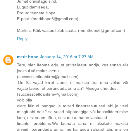
Jumal õnnistagu sind.
Lugupidamisega,
Proua: teenete Hope
E-post: (merithope6@gmail.com)
Märkus: Kõik vastus tuleb saata: (merithope6@gmail.com)
Reply
merit hope
January 14, 2016 at 7:27 AM
Tere, olen Ifeoma edu, et privet laenu andja, kes annab elu
jooksul võimalus laenu.
(successpetloanfirm@gmail.com)
.Do Sa vajad kiiret laenu, et maksta ära oma võlad või
vajate laenu, et parandada oma äri? Meiega ühendust
(successpetloanfirm@gmail.com)
võib olla
olete läinud pangad ja teised finantsasutused abi ja veel
mingit abi neilt? sa vajad hüpoteegiga või konsolideerimise
laen, otsi enam, täna, sest me anname vastused
finants- problems.We laenata raha, et üksikute maksta
arveid, parandada äri ja me ka anda rahalist abi, mis on