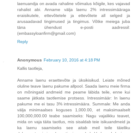
laenuandja on avada rahaline võimalus kõigile, kes vajavad
rahalist abi. Anname välja laenu 2% intressimääraga
eraisikutele, ettevõtetele ja ettevõtete all selged ja
arusaadavad tingimused ja tingimus. Võtke meiega juba
täna ühendust e-posti aadressil:
(embassyloanfirm@gmail.com)
Reply
Anonymous
February 10, 2016 at 4:18 PM
Kallis taotleja,
Anname laenu eraettevõte ja üksikisikud. Leiate mõned
oluline teave laenu pakume allpool. Saada laenu meie firma
on mõningaid andmeid me peame läbida teile, enne kui
saame jätkata taotlemise protsess. Intressimäär: In laenu
pakume me ei tasu 3% intressimäära. Summale: Me anda
välja minimaalses koguses 1,000.00, et maksimaalselt
100,000,000.00 teabe saamiseks: Nagu vajalikku teavet,
mida on vaja täita taotlus, mis sisaldab teie isikuandmeid ja
ka laenu saamiseks see aitab meil teile täieliku