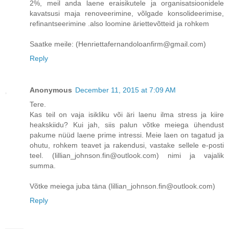
2%, meil anda laene eraisikutele ja organisatsioonidele
kavatsusi maja renoveerimine, võlgade konsolideerimise,
refinantseerimine .also loomine äriettevõtteid ja rohkem
Saatke meile: (Henriettafernandoloanfirm@gmail.com)
Reply
Anonymous
December 11, 2015 at 7:09 AM
Tere.
Kas teil on vaja isikliku või äri laenu ilma stress ja kiire
heakskiidu? Kui jah, siis palun võtke meiega ühendust
pakume nüüd laene prime intressi. Meie laen on tagatud ja
ohutu, rohkem teavet ja rakendusi, vastake sellele e-posti
teel. (lillian_johnson.fin@outlook.com) nimi ja vajalik
summa.
Võtke meiega juba täna (lillian_johnson.fin@outlook.com)
Reply