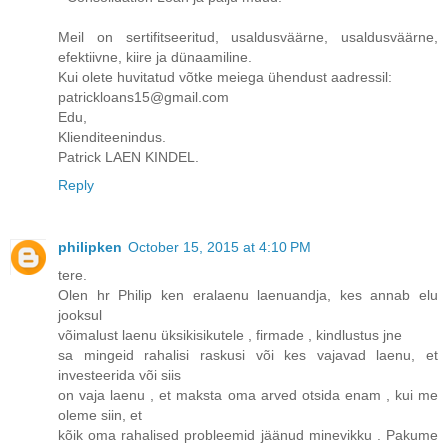
Meil on sertifitseeritud, usaldusväärne, usaldusväärne,
efektiivne, kiire ja dünaamiline.
Kui olete huvitatud võtke meiega ühendust aadressil:
patrickloans15@gmail.com
Edu,
Klienditeenindus.
Patrick LAEN KINDEL.
Reply
philipken
October 15, 2015 at 4:10 PM
tere.
Olen hr Philip ken eralaenu laenuandja, kes annab elu
jooksul
võimalust laenu üksikisikutele , firmade , kindlustus jne
sa mingeid rahalisi raskusi või kes vajavad laenu, et
investeerida või siis
on vaja laenu , et maksta oma arved otsida enam , kui me
oleme siin, et
kõik oma rahalised probleemid jäänud minevikku . Pakume