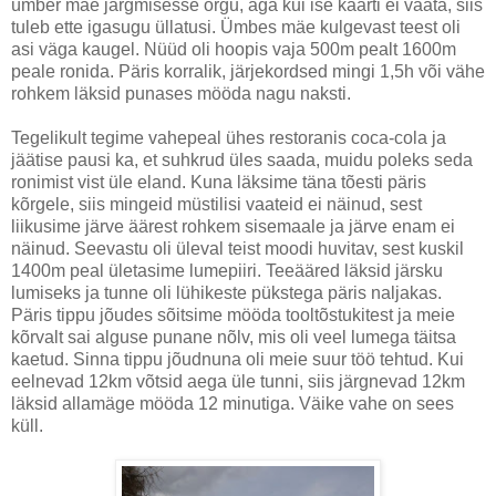
ümber mäe järgmisesse orgu, aga kui ise kaarti ei vaata, siis
tuleb ette igasugu üllatusi. Ümbes mäe kulgevast teest oli
asi väga kaugel. Nüüd oli hoopis vaja 500m pealt 1600m
peale ronida. Päris korralik, järjekordsed mingi 1,5h või vähe
rohkem läksid punases mööda nagu naksti.
Tegelikult tegime vahepeal ühes restoranis coca-cola ja
jäätise pausi ka, et suhkrud üles saada, muidu poleks seda
ronimist vist üle eland. Kuna läksime täna tõesti päris
kõrgele, siis mingeid müstilisi vaateid ei näinud, sest
liikusime järve äärest rohkem sisemaale ja järve enam ei
näinud. Seevastu oli üleval teist moodi huvitav, sest kuskil
1400m peal ületasime lumepiiri. Teeääred läksid järsku
lumiseks ja tunne oli lühikeste pükstega päris naljakas.
Päris tippu jõudes sõitsime mööda tooltõstukitest ja meie
kõrvalt sai alguse punane nõlv, mis oli veel lumega täitsa
kaetud. Sinna tippu jõudnuna oli meie suur töö tehtud. Kui
eelnevad 12km võtsid aega üle tunni, siis järgnevad 12km
läksid allamäge mööda 12 minutiga. Väike vahe on sees
küll.