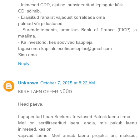
- Inimesed CDD, ajutine, subsideeritud lepingute kõik ...
CDI sõlmib.
- Eraisikud rahalist vajadust korraldada oma
pulmad või pidustused.
- Surendettements, ummikus Bank of France (FICP) ja
maailma.
- Ka investorid, kes soovivad kaupleja
tagasi oma kapitali. ecofinanceplus@gmail.com
Sinu oma
Reply
Unknown
October 7, 2015 at 8:22 AM
KIIRE LAEN OFFER NÜÜD.
Head päeva,
Lugupeetud Loan Seekers Tervitused Patrick laenu firma.
Meil on sertifitseeritud laenu andja, mis pakub laenu
inimesed, kes on
vajavad laenu. Meil annab laenu projekti, äri, maksud,