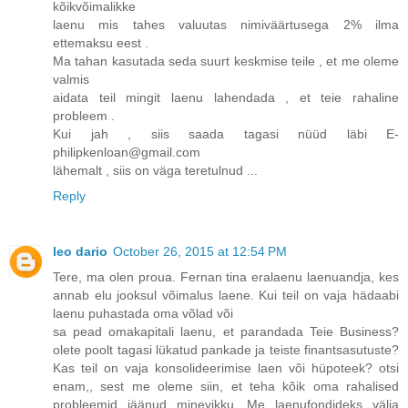
kõikvõimalikke
laenu mis tahes valuutas nimiväärtusega 2% ilma
ettemaksu eest .
Ma tahan kasutada seda suurt keskmise teile , et me oleme
valmis
aidata teil mingit laenu lahendada , et teie rahaline
probleem .
Kui jah , siis saada tagasi nüüd läbi E-
philipkenloan@gmail.com
lähemalt , siis on väga teretulnud ...
Reply
leo dario
October 26, 2015 at 12:54 PM
Tere, ma olen proua. Fernan tina eralaenu laenuandja, kes
annab elu jooksul võimalus laene. Kui teil on vaja hädaabi
laenu puhastada oma võlad või
sa pead omakapitali laenu, et parandada Teie Business?
olete poolt tagasi lükatud pankade ja teiste finantsasutuste?
Kas teil on vaja konsolideerimise laen või hüpoteek? otsi
enam,, sest me oleme siin, et teha kõik oma rahalised
probleemid jäänud minevikku. Me laenufondideks välja