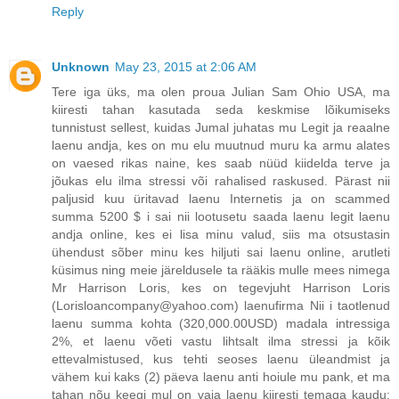
Reply
Unknown
May 23, 2015 at 2:06 AM
Tere iga üks, ma olen proua Julian Sam Ohio USA, ma
kiiresti tahan kasutada seda keskmise lõikumiseks
tunnistust sellest, kuidas Jumal juhatas mu Legit ja reaalne
laenu andja, kes on mu elu muutnud muru ka armu alates
on vaesed rikas naine, kes saab nüüd kiidelda terve ja
jõukas elu ilma stressi või rahalised raskused. Pärast nii
paljusid kuu üritavad laenu Internetis ja on scammed
summa 5200 $ i sai nii lootusetu saada laenu legit laenu
andja online, kes ei lisa minu valud, siis ma otsustasin
ühendust sõber minu kes hiljuti sai laenu online, arutleti
küsimus ning meie järeldusele ta rääkis mulle mees nimega
Mr Harrison Loris, kes on tegevjuht Harrison Loris
(Lorisloancompany@yahoo.com) laenufirma Nii i taotlenud
laenu summa kohta (320,000.00USD) madala intressiga
2%, et laenu võeti vastu lihtsalt ilma stressi ja kõik
ettevalmistused, kus tehti seoses laenu üleandmist ja
vähem kui kaks (2) päeva laenu anti hoiule mu pank, et ma
tahan nõu keegi mul on vaja laenu kiiresti temaga kaudu: