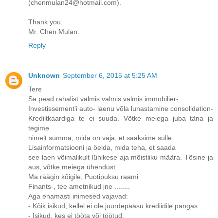
(chenmulan24@hotmail.com).
Thank you,
Mr. Chen Mulan.
Reply
Unknown
September 6, 2015 at 5:25 AM
Tere
Sa pead rahalist valmis valmis valmis immobilier-
Investissement'i auto- laenu võla lunastamine consolidation-
Krediitkaardiga te ei suuda. Võtke meiega juba täna ja
tegime
nimelt summa, mida on vaja, et saaksime sulle
Lisainformatsiooni ja öelda, mida teha, et saada
see laen võimalikult lühikese aja mõistliku määra. Tõsine ja
aus, võtke meiega ühendust.
Ma räägin kõigile, Puotipuksu raami
Finants-, tee ametnikud jne ........
Aga enamasti inimesed vajavad:
- Kõik isikud, kellel ei ole juurdepääsu krediidile pangas.
- Isikud, kes ei tööta või töötud.