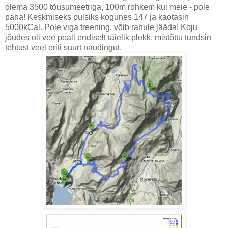
olema 3500 tõusumeetriga, 100m rohkem kui meie - pole
paha! Keskmiseks pulsiks kogunes 147 ja kaotasin
5000kCal. Pole viga treening, võib rahule jääda! Koju
jõudes oli vee peall endiselt täielik plekk, mistõttu tundsin
tehtust veel eriti suurt naudingut.