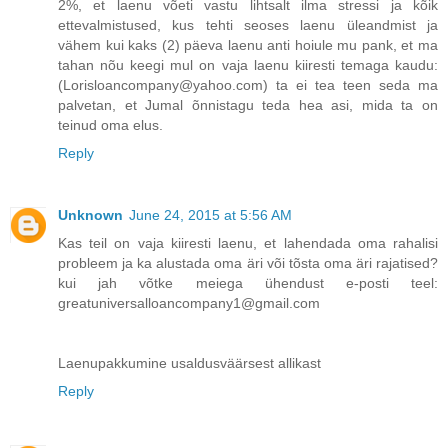
2%, et laenu võeti vastu lihtsalt ilma stressi ja kõik
ettevalmistused, kus tehti seoses laenu üleandmist ja
vähem kui kaks (2) päeva laenu anti hoiule mu pank, et ma
tahan nõu keegi mul on vaja laenu kiiresti temaga kaudu:
(Lorisloancompany@yahoo.com) ta ei tea teen seda ma
palvetan, et Jumal õnnistagu teda hea asi, mida ta on
teinud oma elus.
Reply
Unknown
June 24, 2015 at 5:56 AM
Kas teil on vaja kiiresti laenu, et lahendada oma rahalisi
probleem ja ka alustada oma äri või tõsta oma äri rajatised?
kui jah võtke meiega ühendust e-posti teel:
greatuniversalloancompany1@gmail.com
Laenupakkumine usaldusväärsest allikast
Reply