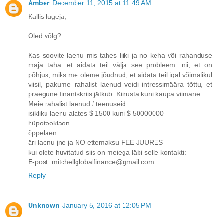
Amber
December 11, 2015 at 11:49 AM
Kallis lugeja,
Oled võlg?
Kas soovite laenu mis tahes liiki ja no keha või rahanduse
maja taha, et aidata teil välja see probleem. nii, et on
põhjus, miks me oleme jõudnud, et aidata teil igal võimalikul
viisil, pakume rahalist laenud veidi intressimäära tõttu, et
praegune finantskriis jätkub. Kiirusta kuni kaupa viimane.
Meie rahalist laenud / teenuseid:
isikliku laenu alates $ 1500 kuni $ 50000000
hüpoteeklaen
õppelaen
äri laenu jne ja NO ettemaksu FEE JUURES
kui olete huvitatud siis on meiega läbi selle kontakti:
E-post: mitchellglobalfinance@gmail.com
Reply
Unknown
January 5, 2016 at 12:05 PM