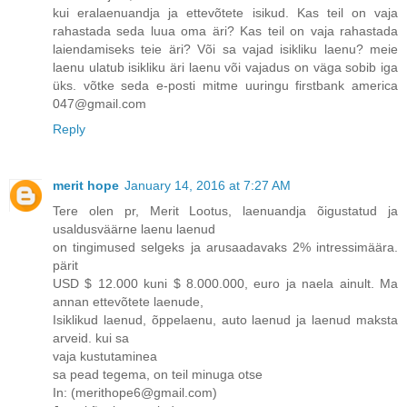
kui eralaenuandja ja ettevõtete isikud. Kas teil on vaja
rahastada seda luua oma äri? Kas teil on vaja rahastada
laiendamiseks teie äri? Või sa vajad isikliku laenu? meie
laenu ulatub isikliku äri laenu või vajadus on väga sobib iga
üks. võtke seda e-posti mitme uuringu firstbank america
047@gmail.com
Reply
merit hope
January 14, 2016 at 7:27 AM
Tere olen pr, Merit Lootus, laenuandja õigustatud ja
usaldusväärne laenu laenud
on tingimused selgeks ja arusaadavaks 2% intressimäära.
pärit
USD $ 12.000 kuni $ 8.000.000, euro ja naela ainult. Ma
annan ettevõtete laenude,
Isiklikud laenud, õppelaenu, auto laenud ja laenud maksta
arveid. kui sa
vaja kustutaminea
sa pead tegema, on teil minuga otse
In: (merithope6@gmail.com)