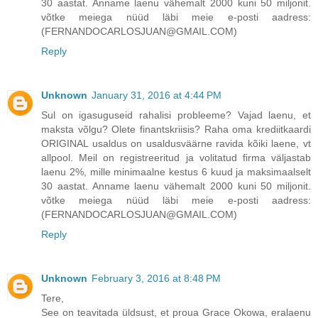
30 aastat. Anname laenu vähemalt 2000 kuni 50 miljonit.
võtke meiega nüüd läbi meie e-posti aadress:
(FERNANDOCARLOSJUAN@GMAIL.COM)
Reply
Unknown
January 31, 2016 at 4:44 PM
Sul on igasuguseid rahalisi probleeme? Vajad laenu, et
maksta võlgu? Olete finantskriisis? Raha oma krediitkaardi
ORIGINAL usaldus on usaldusväärne ravida kõiki laene, vt
allpool. Meil on registreeritud ja volitatud firma väljastab
laenu 2%, mille minimaalne kestus 6 kuud ja maksimaalselt
30 aastat. Anname laenu vähemalt 2000 kuni 50 miljonit.
võtke meiega nüüd läbi meie e-posti aadress:
(FERNANDOCARLOSJUAN@GMAIL.COM)
Reply
Unknown
February 3, 2016 at 8:48 PM
Tere,
See on teavitada üldsust, et proua Grace Okowa, eralaenu