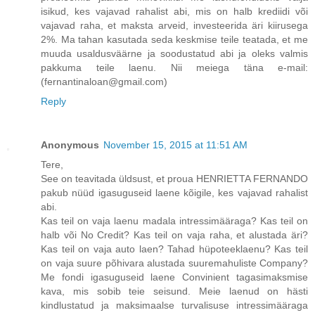
isikud, kes vajavad rahalist abi, mis on halb krediidi või
vajavad raha, et maksta arveid, investeerida äri kiirusega
2%. Ma tahan kasutada seda keskmise teile teatada, et me
muuda usaldusväärne ja soodustatud abi ja oleks valmis
pakkuma teile laenu. Nii meiega täna e-mail:
(fernantinaloan@gmail.com)
Reply
Anonymous
November 15, 2015 at 11:51 AM
Tere,
See on teavitada üldsust, et proua HENRIETTA FERNANDO
pakub nüüd igasuguseid laene kõigile, kes vajavad rahalist
abi.
Kas teil on vaja laenu madala intressimääraga? Kas teil on
halb või No Credit? Kas teil on vaja raha, et alustada äri?
Kas teil on vaja auto laen? Tahad hüpoteeklaenu? Kas teil
on vaja suure põhivara alustada suuremahuliste Company?
Me fondi igasuguseid laene Convinient tagasimaksmise
kava, mis sobib teie seisund. Meie laenud on hästi
kindlustatud ja maksimaalse turvalisuse intressimääraga