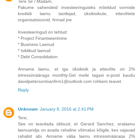
Tere Sir / Madam,
Pakume vahendeid investeeringuteks mõeldud vormide
krediidi laenu taotlejad, üksikisikute, ettevõtete
organisatsioonid, firmad jne
Investeeringud on tehtud:
* Project Finantseerimine
* Business Laenud
* Isiklikud laenud
* Debt Consolidation
Anname laenu, et iga üksikisik ja ettevõte on 2%
intressimääraga monthly.Get meile tagasi e-posti kaudu
davidpetersonloanfirm1@outlook.com rohkem teavet.
Reply
Unknown
January 8, 2016 at 2:41 PM
Tere,
See on teavitada üldsust, et Gerard Sanchez, eralaenu
laenuandja on avada rahaline võimalus kõigile, kes vajavad
rahalist abi. Anname välja laenu intressimääraga 2%