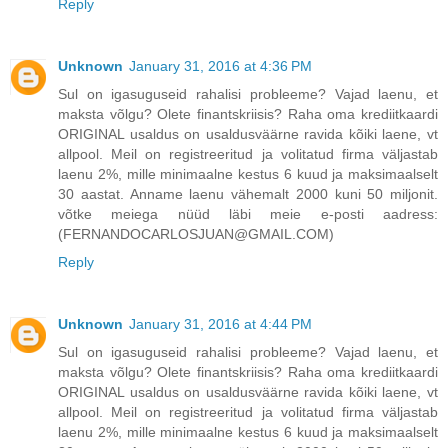
Reply
Unknown
January 31, 2016 at 4:36 PM
Sul on igasuguseid rahalisi probleeme? Vajad laenu, et
maksta võlgu? Olete finantskriisis? Raha oma krediitkaardi
ORIGINAL usaldus on usaldusväärne ravida kõiki laene, vt
allpool. Meil on registreeritud ja volitatud firma väljastab
laenu 2%, mille minimaalne kestus 6 kuud ja maksimaalselt
30 aastat. Anname laenu vähemalt 2000 kuni 50 miljonit.
võtke meiega nüüd läbi meie e-posti aadress:
(FERNANDOCARLOSJUAN@GMAIL.COM)
Reply
Unknown
January 31, 2016 at 4:44 PM
Sul on igasuguseid rahalisi probleeme? Vajad laenu, et
maksta võlgu? Olete finantskriisis? Raha oma krediitkaardi
ORIGINAL usaldus on usaldusväärne ravida kõiki laene, vt
allpool. Meil on registreeritud ja volitatud firma väljastab
laenu 2%, mille minimaalne kestus 6 kuud ja maksimaalselt