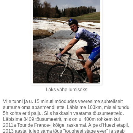
Läks vähe lumiseks
Viie tunni ja u. 15 minuti möödudes veeresime suhteliselt
surnuna oma apartmendi ette. Läbisime 103km, mis ei tundu
5h kohta eriti palju. Siis hakkasin vaatama tõusumeetreid.
Läbisime 3409 tõusumeetrit, mis on u. 400m rohkem kui
2011a Tour de France-i kõigel raskemal, Alpe d'Huezi etapil.
2013 aastal tuleb sama tõus "toughest stage ever" ja saab