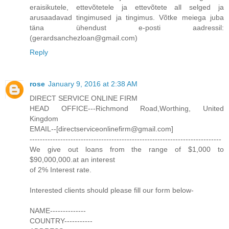
eraisikutele, ettevõtetele ja ettevõtete all selged ja
arusaadavad tingimused ja tingimus. Võtke meiega juba
täna ühendust e-posti aadressil:
(gerardsanchezloan@gmail.com)
Reply
rose
January 9, 2016 at 2:38 AM
DIRECT SERVICE ONLINE FIRM
HEAD OFFICE---Richmond Road,Worthing, United
Kingdom
EMAIL--[directserviceonlinefirm@gmail.com]
---------------------------------------------------------------------------
We give out loans from the range of $1,000 to
$90,000,000.at an interest
of 2% Interest rate.
Interested clients should please fill our form below-
NAME--------------
COUNTRY-----------