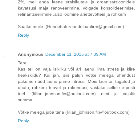
2%, meil anda laene eraisikutele ja organisatsioonidele
kavatsusi maja renoveerimine, võlgade konsolideerimise,
refinantseerimine .also loomine äriettevõtteid ja rohkem
Saatke meile: (Henriettafernandoloanfirm@gmail.com)
Reply
Anonymous
December 11, 2015 at 7:09 AM
Tere.
Kas teil on vaja isikliku või äri laenu ilma stress ja kiire
heakskiidu? Kui jah, siis palun võtke meiega ühendust
pakume nüüd laene prime intressi. Meie laen on tagatud ja
ohutu, rohkem teavet ja rakendusi, vastake sellele e-posti
teel. (lillian_johnson.fin@outlook.com) nimi ja vajalik
summa.
Võtke meiega juba täna (lillian_johnson.fin@outlook.com)
Reply