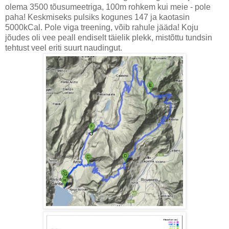
olema 3500 tõusumeetriga, 100m rohkem kui meie - pole
paha! Keskmiseks pulsiks kogunes 147 ja kaotasin
5000kCal. Pole viga treening, võib rahule jääda! Koju
jõudes oli vee peall endiselt täielik plekk, mistõttu tundsin
tehtust veel eriti suurt naudingut.