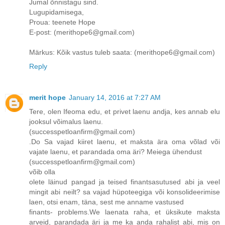
Jumal õnnistagu sind.
Lugupidamisega,
Proua: teenete Hope
E-post: (merithope6@gmail.com)
Märkus: Kõik vastus tuleb saata: (merithope6@gmail.com)
Reply
merit hope
January 14, 2016 at 7:27 AM
Tere, olen Ifeoma edu, et privet laenu andja, kes annab elu
jooksul võimalus laenu.
(successpetloanfirm@gmail.com)
.Do Sa vajad kiiret laenu, et maksta ära oma võlad või
vajate laenu, et parandada oma äri? Meiega ühendust
(successpetloanfirm@gmail.com)
võib olla
olete läinud pangad ja teised finantsasutused abi ja veel
mingit abi neilt? sa vajad hüpoteegiga või konsolideerimise
laen, otsi enam, täna, sest me anname vastused
finants- problems.We laenata raha, et üksikute maksta
arveid, parandada äri ja me ka anda rahalist abi, mis on