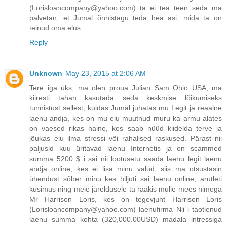
(Lorisloancompany@yahoo.com) ta ei tea teen seda ma
palvetan, et Jumal õnnistagu teda hea asi, mida ta on
teinud oma elus.
Reply
Unknown
May 23, 2015 at 2:06 AM
Tere iga üks, ma olen proua Julian Sam Ohio USA, ma
kiiresti tahan kasutada seda keskmise lõikumiseks
tunnistust sellest, kuidas Jumal juhatas mu Legit ja reaalne
laenu andja, kes on mu elu muutnud muru ka armu alates
on vaesed rikas naine, kes saab nüüd kiidelda terve ja
jõukas elu ilma stressi või rahalised raskused. Pärast nii
paljusid kuu üritavad laenu Internetis ja on scammed
summa 5200 $ i sai nii lootusetu saada laenu legit laenu
andja online, kes ei lisa minu valud, siis ma otsustasin
ühendust sõber minu kes hiljuti sai laenu online, arutleti
küsimus ning meie järeldusele ta rääkis mulle mees nimega
Mr Harrison Loris, kes on tegevjuht Harrison Loris
(Lorisloancompany@yahoo.com) laenufirma Nii i taotlenud
laenu summa kohta (320,000.00USD) madala intressiga