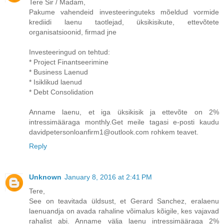
Tere Sir / Madam,
Pakume vahendeid investeeringuteks mõeldud vormide
krediidi laenu taotlejad, üksikisikute, ettevõtete
organisatsioonid, firmad jne
Investeeringud on tehtud:
* Project Finantseerimine
* Business Laenud
* Isiklikud laenud
* Debt Consolidation
Anname laenu, et iga üksikisik ja ettevõte on 2%
intressimääraga monthly.Get meile tagasi e-posti kaudu
davidpetersonloanfirm1@outlook.com rohkem teavet.
Reply
Unknown
January 8, 2016 at 2:41 PM
Tere,
See on teavitada üldsust, et Gerard Sanchez, eralaenu
laenuandja on avada rahaline võimalus kõigile, kes vajavad
rahalist abi. Anname välja laenu intressimääraga 2%