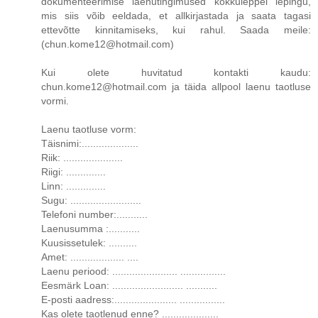
dokumenteerimise laenutingimused kokkuleppel lepingu,
mis siis võib eeldada, et allkirjastada ja saata tagasi
ettevõtte kinnitamiseks, kui rahul. Saada meile:
(chun.kome12@hotmail.com)
Kui olete huvitatud kontakti kaudu:
chun.kome12@hotmail.com ja täida allpool laenu taotluse
vormi.
Laenu taotluse vorm:
Täisnimi:....................
Riik: .....................
Riigi: ..............
Linn: ..............
Sugu: .........................
Telefoni number:...........
Laenusumma :...........
Kuusissetulek: ..........
Amet: ................... ....
Laenu periood: ....................... ................
Eesmärk Loan: ......................... ...........
E-posti aadress:...................... ................
Kas olete taotlenud enne? ....................