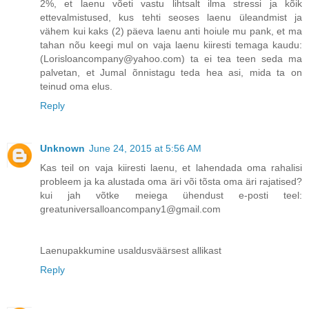
2%, et laenu võeti vastu lihtsalt ilma stressi ja kõik
ettevalmistused, kus tehti seoses laenu üleandmist ja
vähem kui kaks (2) päeva laenu anti hoiule mu pank, et ma
tahan nõu keegi mul on vaja laenu kiiresti temaga kaudu:
(Lorisloancompany@yahoo.com) ta ei tea teen seda ma
palvetan, et Jumal õnnistagu teda hea asi, mida ta on
teinud oma elus.
Reply
Unknown
June 24, 2015 at 5:56 AM
Kas teil on vaja kiiresti laenu, et lahendada oma rahalisi
probleem ja ka alustada oma äri või tõsta oma äri rajatised?
kui jah võtke meiega ühendust e-posti teel:
greatuniversalloancompany1@gmail.com
Laenupakkumine usaldusväärsest allikast
Reply