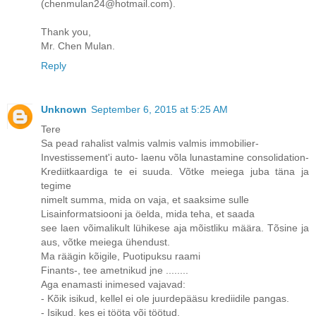
(chenmulan24@hotmail.com).
Thank you,
Mr. Chen Mulan.
Reply
Unknown
September 6, 2015 at 5:25 AM
Tere
Sa pead rahalist valmis valmis valmis immobilier-
Investissement'i auto- laenu võla lunastamine consolidation-
Krediitkaardiga te ei suuda. Võtke meiega juba täna ja
tegime
nimelt summa, mida on vaja, et saaksime sulle
Lisainformatsiooni ja öelda, mida teha, et saada
see laen võimalikult lühikese aja mõistliku määra. Tõsine ja
aus, võtke meiega ühendust.
Ma räägin kõigile, Puotipuksu raami
Finants-, tee ametnikud jne ........
Aga enamasti inimesed vajavad:
- Kõik isikud, kellel ei ole juurdepääsu krediidile pangas.
- Isikud, kes ei tööta või töötud.