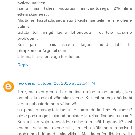
kõikvõimalikke
laenu mis tahes valuutas nimiväärtusega 2% ilma
ettemaksu eest .
Ma tahan kasutada seda suurt keskmise teile , et me oleme
valmis
aidata teil mingit laenu lahendada , et teie rahaline
probleem .
Kui jah , siis saada tagasi nüüd läbi E-
philipkenloan@gmail.com
lähemalt , siis on väga teretulnud ...
Reply
leo dario
October 26, 2015 at 12:54 PM
Tere, ma olen proua. Fernan tina eralaenu laenuandja, kes
annab elu jooksul võimalus laene. Kui teil on vaja hädaabi
laenu puhastada oma võlad või
sa pead omakapitali laenu, et parandada Teie Business?
olete poolt tagasi lükatud pankade ja teiste finantsasutuste?
Kas teil on vaja konsolideerimise laen või hüpoteek? otsi
enam,, sest me oleme siin, et teha kõik oma rahalised
probleemid jäänud minevikku. Me laenufondideks välja