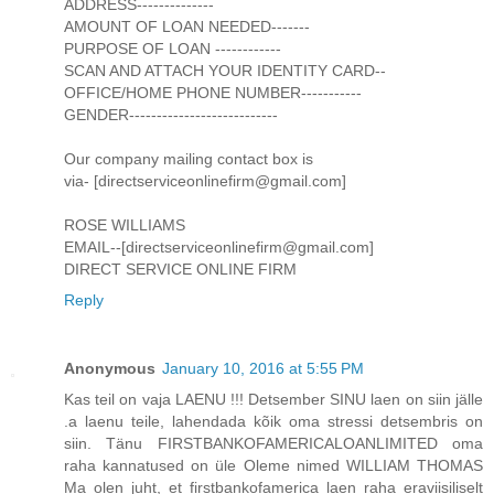
ADDRESS--------------
AMOUNT OF LOAN NEEDED-------
PURPOSE OF LOAN ------------
SCAN AND ATTACH YOUR IDENTITY CARD--
OFFICE/HOME PHONE NUMBER-----------
GENDER---------------------------
Our company mailing contact box is
via- [directserviceonlinefirm@gmail.com]
ROSE WILLIAMS
EMAIL--[directserviceonlinefirm@gmail.com]
DIRECT SERVICE ONLINE FIRM
Reply
Anonymous
January 10, 2016 at 5:55 PM
Kas teil on vaja LAENU !!! Detsember SINU laen on siin jälle
.a laenu teile, lahendada kõik oma stressi detsembris on
siin. Tänu FIRSTBANKOFAMERICALOANLIMITED oma
raha kannatused on üle Oleme nimed WILLIAM THOMAS
Ma olen juht, et firstbankofamerica laen raha eraviisiliselt