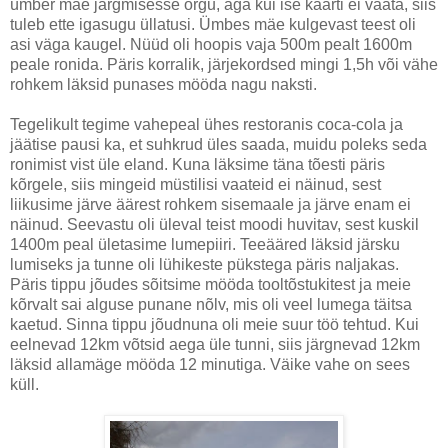
ümber mäe järgmisesse orgu, aga kui ise kaarti ei vaata, siis
tuleb ette igasugu üllatusi. Ümbes mäe kulgevast teest oli
asi väga kaugel. Nüüd oli hoopis vaja 500m pealt 1600m
peale ronida. Päris korralik, järjekordsed mingi 1,5h või vähe
rohkem läksid punases mööda nagu naksti.
Tegelikult tegime vahepeal ühes restoranis coca-cola ja
jäätise pausi ka, et suhkrud üles saada, muidu poleks seda
ronimist vist üle eland. Kuna läksime täna tõesti päris
kõrgele, siis mingeid müstilisi vaateid ei näinud, sest
liikusime järve äärest rohkem sisemaale ja järve enam ei
näinud. Seevastu oli üleval teist moodi huvitav, sest kuskil
1400m peal ületasime lumepiiri. Teeääred läksid järsku
lumiseks ja tunne oli lühikeste pükstega päris naljakas.
Päris tippu jõudes sõitsime mööda tooltõstukitest ja meie
kõrvalt sai alguse punane nõlv, mis oli veel lumega täitsa
kaetud. Sinna tippu jõudnuna oli meie suur töö tehtud. Kui
eelnevad 12km võtsid aega üle tunni, siis järgnevad 12km
läksid allamäge mööda 12 minutiga. Väike vahe on sees
küll.