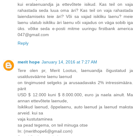
kui eralaenuandja ja ettevõtete isikud. Kas teil on vaja
rahastada seda luua oma äri? Kas teil on vaja rahastada
laiendamiseks teie äri? Või sa vajad isikliku laenu? meie
laenu ulatub isikliku äri laenu või vajadus on väga sobib iga
üks. võtke seda e-posti mitme uuringu firstbank america
047@gmail.com
Reply
merit hope
January 14, 2016 at 7:27 AM
Tere olen pr, Merit Lootus, laenuandja õigustatud ja
usaldusväärne laenu laenud
on tingimused selgeks ja arusaadavaks 2% intressimäära.
pärit
USD $ 12.000 kuni $ 8.000.000, euro ja naela ainult. Ma
annan ettevõtete laenude,
Isiklikud laenud, õppelaenu, auto laenud ja laenud maksta
arveid. kui sa
vaja kustutaminea
sa pead tegema, on teil minuga otse
In: (merithope6@gmail.com)