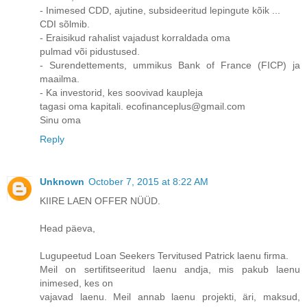
- Inimesed CDD, ajutine, subsideeritud lepingute kõik ...
CDI sõlmib.
- Eraisikud rahalist vajadust korraldada oma
pulmad või pidustused.
- Surendettements, ummikus Bank of France (FICP) ja
maailma.
- Ka investorid, kes soovivad kaupleja
tagasi oma kapitali. ecofinanceplus@gmail.com
Sinu oma
Reply
Unknown
October 7, 2015 at 8:22 AM
KIIRE LAEN OFFER NÜÜD.
Head päeva,
Lugupeetud Loan Seekers Tervitused Patrick laenu firma.
Meil on sertifitseeritud laenu andja, mis pakub laenu
inimesed, kes on
vajavad laenu. Meil annab laenu projekti, äri, maksud,