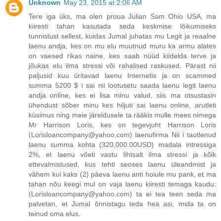
Unknown
May 23, 2015 at 2:06 AM
Tere iga üks, ma olen proua Julian Sam Ohio USA, ma
kiiresti tahan kasutada seda keskmise lõikumiseks
tunnistust sellest, kuidas Jumal juhatas mu Legit ja reaalne
laenu andja, kes on mu elu muutnud muru ka armu alates
on vaesed rikas naine, kes saab nüüd kiidelda terve ja
jõukas elu ilma stressi või rahalised raskused. Pärast nii
paljusid kuu üritavad laenu Internetis ja on scammed
summa 5200 $ i sai nii lootusetu saada laenu legit laenu
andja online, kes ei lisa minu valud, siis ma otsustasin
ühendust sõber minu kes hiljuti sai laenu online, arutleti
küsimus ning meie järeldusele ta rääkis mulle mees nimega
Mr Harrison Loris, kes on tegevjuht Harrison Loris
(Lorisloancompany@yahoo.com) laenufirma Nii i taotlenud
laenu summa kohta (320,000.00USD) madala intressiga
2%, et laenu võeti vastu lihtsalt ilma stressi ja kõik
ettevalmistused, kus tehti seoses laenu üleandmist ja
vähem kui kaks (2) päeva laenu anti hoiule mu pank, et ma
tahan nõu keegi mul on vaja laenu kiiresti temaga kaudu:
(Lorisloancompany@yahoo.com) ta ei tea teen seda ma
palvetan, et Jumal õnnistagu teda hea asi, mida ta on
teinud oma elus.