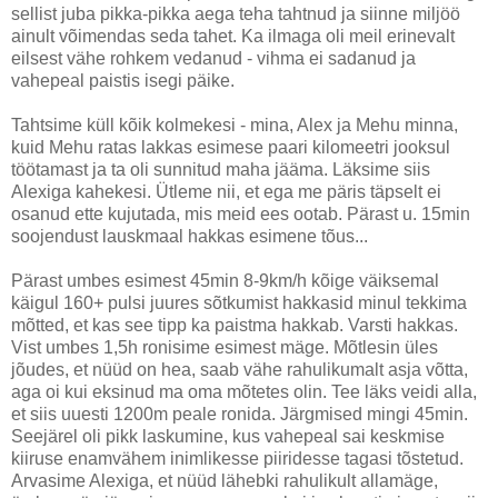
sellist juba pikka-pikka aega teha tahtnud ja siinne miljöö
ainult võimendas seda tahet. Ka ilmaga oli meil erinevalt
eilsest vähe rohkem vedanud - vihma ei sadanud ja
vahepeal paistis isegi päike.
Tahtsime küll kõik kolmekesi - mina, Alex ja Mehu minna,
kuid Mehu ratas lakkas esimese paari kilomeetri jooksul
töötamast ja ta oli sunnitud maha jääma. Läksime siis
Alexiga kahekesi. Ütleme nii, et ega me päris täpselt ei
osanud ette kujutada, mis meid ees ootab. Pärast u. 15min
soojendust lauskmaal hakkas esimene tõus...
Pärast umbes esimest 45min 8-9km/h kõige väiksemal
käigul 160+ pulsi juures sõtkumist hakkasid minul tekkima
mõtted, et kas see tipp ka paistma hakkab. Varsti hakkas.
Vist umbes 1,5h ronisime esimest mäge. Mõtlesin üles
jõudes, et nüüd on hea, saab vähe rahulikumalt asja võtta,
aga oi kui eksinud ma oma mõtetes olin. Tee läks veidi alla,
et siis uuesti 1200m peale ronida. Järgmised mingi 45min.
Seejärel oli pikk laskumine, kus vahepeal sai keskmise
kiiruse enamvähem inimlikesse piiridesse tagasi tõstetud.
Arvasime Alexiga, et nüüd lähebki rahulikult allamäge,