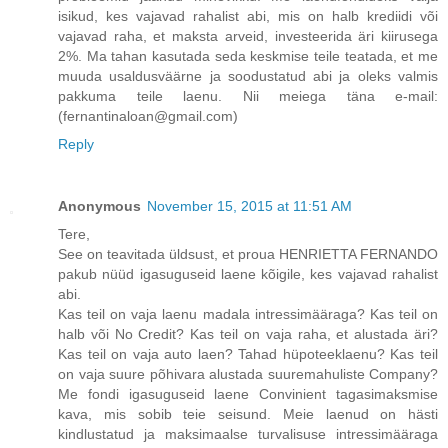
isikud, kes vajavad rahalist abi, mis on halb krediidi või
vajavad raha, et maksta arveid, investeerida äri kiirusega
2%. Ma tahan kasutada seda keskmise teile teatada, et me
muuda usaldusväärne ja soodustatud abi ja oleks valmis
pakkuma teile laenu. Nii meiega täna e-mail:
(fernantinaloan@gmail.com)
Reply
Anonymous
November 15, 2015 at 11:51 AM
Tere,
See on teavitada üldsust, et proua HENRIETTA FERNANDO
pakub nüüd igasuguseid laene kõigile, kes vajavad rahalist
abi.
Kas teil on vaja laenu madala intressimääraga? Kas teil on
halb või No Credit? Kas teil on vaja raha, et alustada äri?
Kas teil on vaja auto laen? Tahad hüpoteeklaenu? Kas teil
on vaja suure põhivara alustada suuremahuliste Company?
Me fondi igasuguseid laene Convinient tagasimaksmise
kava, mis sobib teie seisund. Meie laenud on hästi
kindlustatud ja maksimaalse turvalisuse intressimääraga