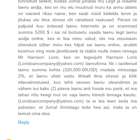
tunnistust sellest, kuidas Jumal juhatas mu Legit ja reaalne
laenu andja, kes on mu elu muutnud muru ka armu alates
on vaesed rikas naine, kes saab nüüd kiidelda terve ja
jõukas elu ilma stressi või rahalised raskused. Pärast nii
paljusid kuu üritavad laenu Internetis ja on scammed
summa 5200 $ i sai nii lootusetu saada laenu legit laenu
andja online, kes ei lisa minu valud, siis ma otsustasin
ühendust sõber minu kes hiljuti sai laenu online, arutleti
küsimus ning meie järeldusele ta rääkis mulle mees nimega
Mr Harrison Loris, kes on tegevjuht Harrison Loris
(Lorisloancompany@yahoo.com) laenufirma Nii i taotlenud
laenu summa kohta (320,000.00USD) madala intressiga
2%, et laenu võeti vastu lihtsalt ilma stressi ja kõik
ettevalmistused, kus tehti seoses laenu üleandmist ja
vähem kui kaks (2) päeva laenu anti hoiule mu pank, et ma
tahan nõu keegi mul on vaja laenu kiiresti temaga kaudu:
(Lorisloancompany@yahoo.com) ta ei tea teen seda ma
palvetan, et Jumal õnnistagu teda hea asi, mida ta on
teinud oma elus.
Reply