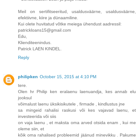
Meil on sertifitseeritud, usaldusväärne, usaldusväärne,
efektiivne, kiire ja dünaamiline.
Kui olete huvitatud võtke meiega ühendust aadressil:
patrickloans15@gmail.com
Edu,
Klienditeenindus.
Patrick LAEN KINDEL.
Reply
philipken
October 15, 2015 at 4:10 PM
tere.
Olen hr Philip ken eralaenu laenuandja, kes annab elu
jooksul
võimalust laenu üksikisikutele , firmade , kindlustus jne
sa mingeid rahalisi raskusi või kes vajavad laenu, et
investeerida või siis
on vaja laenu , et maksta oma arved otsida enam , kui me
oleme siin, et
kõik oma rahalised probleemid jäänud minevikku . Pakume