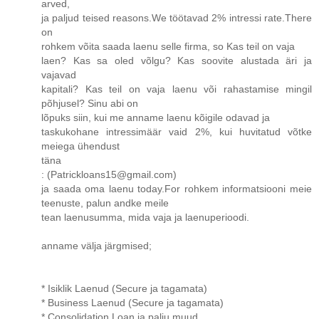
arved,
ja paljud teised reasons.We töötavad 2% intressi rate.There
on
rohkem võita saada laenu selle firma, so Kas teil on vaja
laen? Kas sa oled võlgu? Kas soovite alustada äri ja
vajavad
kapitali? Kas teil on vaja laenu või rahastamise mingil
põhjusel? Sinu abi on
lõpuks siin, kui me anname laenu kõigile odavad ja
taskukohane intressimäär vaid 2%, kui huvitatud võtke
meiega ühendust
täna
: (Patrickloans15@gmail.com)
ja saada oma laenu today.For rohkem informatsiooni meie
teenuste, palun andke meile
tean laenusumma, mida vaja ja laenuperioodi.
anname välja järgmised;
* Isiklik Laenud (Secure ja tagamata)
* Business Laenud (Secure ja tagamata)
* Consolidation Loan ja palju muud.