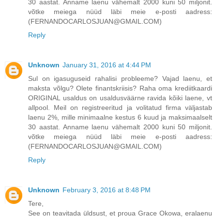
30 aastat. Anname laenu vähemalt 2000 kuni 50 miljonit.
võtke meiega nüüd läbi meie e-posti aadress:
(FERNANDOCARLOSJUAN@GMAIL.COM)
Reply
Unknown
January 31, 2016 at 4:44 PM
Sul on igasuguseid rahalisi probleeme? Vajad laenu, et
maksta võlgu? Olete finantskriisis? Raha oma krediitkaardi
ORIGINAL usaldus on usaldusväärne ravida kõiki laene, vt
allpool. Meil on registreeritud ja volitatud firma väljastab
laenu 2%, mille minimaalne kestus 6 kuud ja maksimaalselt
30 aastat. Anname laenu vähemalt 2000 kuni 50 miljonit.
võtke meiega nüüd läbi meie e-posti aadress:
(FERNANDOCARLOSJUAN@GMAIL.COM)
Reply
Unknown
February 3, 2016 at 8:48 PM
Tere,
See on teavitada üldsust, et proua Grace Okowa, eralaenu