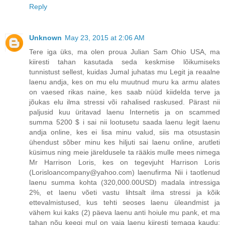
Reply
Unknown
May 23, 2015 at 2:06 AM
Tere iga üks, ma olen proua Julian Sam Ohio USA, ma
kiiresti tahan kasutada seda keskmise lõikumiseks
tunnistust sellest, kuidas Jumal juhatas mu Legit ja reaalne
laenu andja, kes on mu elu muutnud muru ka armu alates
on vaesed rikas naine, kes saab nüüd kiidelda terve ja
jõukas elu ilma stressi või rahalised raskused. Pärast nii
paljusid kuu üritavad laenu Internetis ja on scammed
summa 5200 $ i sai nii lootusetu saada laenu legit laenu
andja online, kes ei lisa minu valud, siis ma otsustasin
ühendust sõber minu kes hiljuti sai laenu online, arutleti
küsimus ning meie järeldusele ta rääkis mulle mees nimega
Mr Harrison Loris, kes on tegevjuht Harrison Loris
(Lorisloancompany@yahoo.com) laenufirma Nii i taotlenud
laenu summa kohta (320,000.00USD) madala intressiga
2%, et laenu võeti vastu lihtsalt ilma stressi ja kõik
ettevalmistused, kus tehti seoses laenu üleandmist ja
vähem kui kaks (2) päeva laenu anti hoiule mu pank, et ma
tahan nõu keegi mul on vaja laenu kiiresti temaga kaudu: