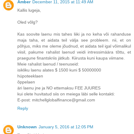
Amber
December 11, 2015 at 11:49 AM
Kallis lugeja,
Oled võlg?
Kas soovite laenu mis tahes liiki ja no keha või rahanduse
maja taha, et aidata teil välja see probleem. nii, et on
põhjus, miks me oleme jõudnud, et aidata teil igal võimalikul
viisil, pakume rahalist laenud veidi intressimäära tõttu, et
praegune finantskriis jätkub. Kiirusta kuni kaupa viimane.
Meie rahalist laenud / teenuseid:
isikliku laenu alates $ 1500 kuni $ 50000000
hüpoteeklaen
õppelaen
äri laenu jne ja NO ettemaksu FEE JUURES
kui olete huvitatud siis on meiega läbi selle kontakti:
E-post: mitchellglobalfinance@gmail.com
Reply
Unknown
January 5, 2016 at 12:05 PM