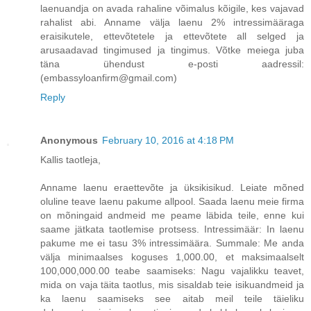
laenuandja on avada rahaline võimalus kõigile, kes vajavad
rahalist abi. Anname välja laenu 2% intressimääraga
eraisikutele, ettevõtetele ja ettevõtete all selged ja
arusaadavad tingimused ja tingimus. Võtke meiega juba
täna ühendust e-posti aadressil:
(embassyloanfirm@gmail.com)
Reply
Anonymous
February 10, 2016 at 4:18 PM
Kallis taotleja,
Anname laenu eraettevõte ja üksikisikud. Leiate mõned
oluline teave laenu pakume allpool. Saada laenu meie firma
on mõningaid andmeid me peame läbida teile, enne kui
saame jätkata taotlemise protsess. Intressimäär: In laenu
pakume me ei tasu 3% intressimäära. Summale: Me anda
välja minimaalses koguses 1,000.00, et maksimaalselt
100,000,000.00 teabe saamiseks: Nagu vajalikku teavet,
mida on vaja täita taotlus, mis sisaldab teie isikuandmeid ja
ka laenu saamiseks see aitab meil teile täieliku