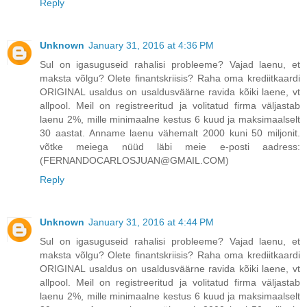
Reply
Unknown
January 31, 2016 at 4:36 PM
Sul on igasuguseid rahalisi probleeme? Vajad laenu, et
maksta võlgu? Olete finantskriisis? Raha oma krediitkaardi
ORIGINAL usaldus on usaldusväärne ravida kõiki laene, vt
allpool. Meil on registreeritud ja volitatud firma väljastab
laenu 2%, mille minimaalne kestus 6 kuud ja maksimaalselt
30 aastat. Anname laenu vähemalt 2000 kuni 50 miljonit.
võtke meiega nüüd läbi meie e-posti aadress:
(FERNANDOCARLOSJUAN@GMAIL.COM)
Reply
Unknown
January 31, 2016 at 4:44 PM
Sul on igasuguseid rahalisi probleeme? Vajad laenu, et
maksta võlgu? Olete finantskriisis? Raha oma krediitkaardi
ORIGINAL usaldus on usaldusväärne ravida kõiki laene, vt
allpool. Meil on registreeritud ja volitatud firma väljastab
laenu 2%, mille minimaalne kestus 6 kuud ja maksimaalselt