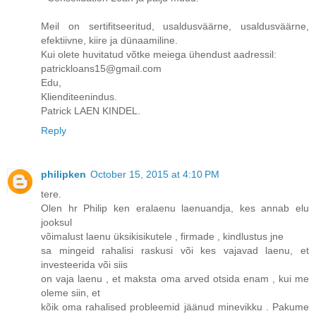
Meil on sertifitseeritud, usaldusväärne, usaldusväärne,
efektiivne, kiire ja dünaamiline.
Kui olete huvitatud võtke meiega ühendust aadressil:
patrickloans15@gmail.com
Edu,
Klienditeenindus.
Patrick LAEN KINDEL.
Reply
philipken
October 15, 2015 at 4:10 PM
tere.
Olen hr Philip ken eralaenu laenuandja, kes annab elu
jooksul
võimalust laenu üksikisikutele , firmade , kindlustus jne
sa mingeid rahalisi raskusi või kes vajavad laenu, et
investeerida või siis
on vaja laenu , et maksta oma arved otsida enam , kui me
oleme siin, et
kõik oma rahalised probleemid jäänud minevikku . Pakume