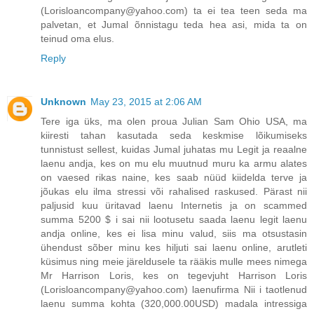
(Lorisloancompany@yahoo.com) ta ei tea teen seda ma
palvetan, et Jumal õnnistagu teda hea asi, mida ta on
teinud oma elus.
Reply
Unknown
May 23, 2015 at 2:06 AM
Tere iga üks, ma olen proua Julian Sam Ohio USA, ma
kiiresti tahan kasutada seda keskmise lõikumiseks
tunnistust sellest, kuidas Jumal juhatas mu Legit ja reaalne
laenu andja, kes on mu elu muutnud muru ka armu alates
on vaesed rikas naine, kes saab nüüd kiidelda terve ja
jõukas elu ilma stressi või rahalised raskused. Pärast nii
paljusid kuu üritavad laenu Internetis ja on scammed
summa 5200 $ i sai nii lootusetu saada laenu legit laenu
andja online, kes ei lisa minu valud, siis ma otsustasin
ühendust sõber minu kes hiljuti sai laenu online, arutleti
küsimus ning meie järeldusele ta rääkis mulle mees nimega
Mr Harrison Loris, kes on tegevjuht Harrison Loris
(Lorisloancompany@yahoo.com) laenufirma Nii i taotlenud
laenu summa kohta (320,000.00USD) madala intressiga