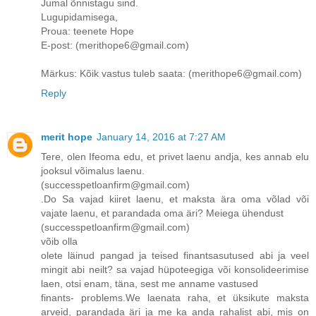
Jumal õnnistagu sind.
Lugupidamisega,
Proua: teenete Hope
E-post: (merithope6@gmail.com)
Märkus: Kõik vastus tuleb saata: (merithope6@gmail.com)
Reply
merit hope
January 14, 2016 at 7:27 AM
Tere, olen Ifeoma edu, et privet laenu andja, kes annab elu
jooksul võimalus laenu.
(successpetloanfirm@gmail.com)
.Do Sa vajad kiiret laenu, et maksta ära oma võlad või
vajate laenu, et parandada oma äri? Meiega ühendust
(successpetloanfirm@gmail.com)
võib olla
olete läinud pangad ja teised finantsasutused abi ja veel
mingit abi neilt? sa vajad hüpoteegiga või konsolideerimise
laen, otsi enam, täna, sest me anname vastused
finants- problems.We laenata raha, et üksikute maksta
arveid, parandada äri ja me ka anda rahalist abi, mis on