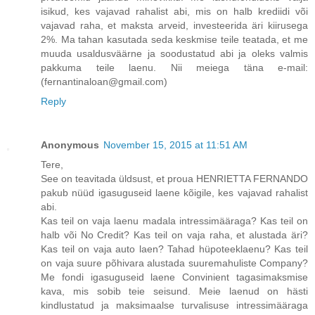
isikud, kes vajavad rahalist abi, mis on halb krediidi või
vajavad raha, et maksta arveid, investeerida äri kiirusega
2%. Ma tahan kasutada seda keskmise teile teatada, et me
muuda usaldusväärne ja soodustatud abi ja oleks valmis
pakkuma teile laenu. Nii meiega täna e-mail:
(fernantinaloan@gmail.com)
Reply
Anonymous
November 15, 2015 at 11:51 AM
Tere,
See on teavitada üldsust, et proua HENRIETTA FERNANDO
pakub nüüd igasuguseid laene kõigile, kes vajavad rahalist
abi.
Kas teil on vaja laenu madala intressimääraga? Kas teil on
halb või No Credit? Kas teil on vaja raha, et alustada äri?
Kas teil on vaja auto laen? Tahad hüpoteeklaenu? Kas teil
on vaja suure põhivara alustada suuremahuliste Company?
Me fondi igasuguseid laene Convinient tagasimaksmise
kava, mis sobib teie seisund. Meie laenud on hästi
kindlustatud ja maksimaalse turvalisuse intressimääraga