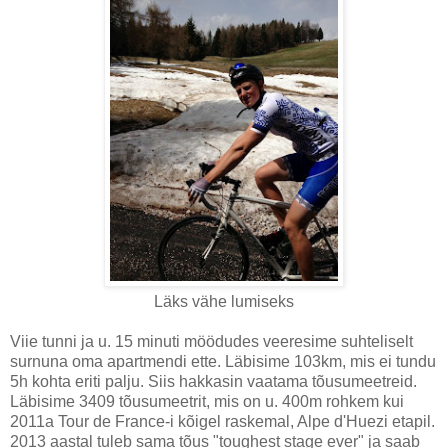
Läks vähe lumiseks
Viie tunni ja u. 15 minuti möödudes veeresime suhteliselt
surnuna oma apartmendi ette. Läbisime 103km, mis ei tundu
5h kohta eriti palju. Siis hakkasin vaatama tõusumeetreid.
Läbisime 3409 tõusumeetrit, mis on u. 400m rohkem kui
2011a Tour de France-i kõigel raskemal, Alpe d'Huezi etapil.
2013 aastal tuleb sama tõus "toughest stage ever" ja saab