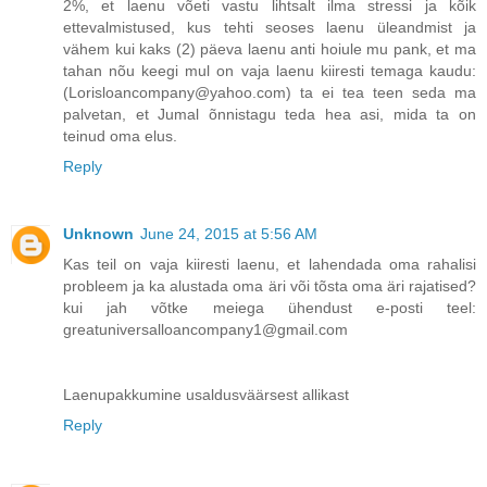
2%, et laenu võeti vastu lihtsalt ilma stressi ja kõik
ettevalmistused, kus tehti seoses laenu üleandmist ja
vähem kui kaks (2) päeva laenu anti hoiule mu pank, et ma
tahan nõu keegi mul on vaja laenu kiiresti temaga kaudu:
(Lorisloancompany@yahoo.com) ta ei tea teen seda ma
palvetan, et Jumal õnnistagu teda hea asi, mida ta on
teinud oma elus.
Reply
Unknown
June 24, 2015 at 5:56 AM
Kas teil on vaja kiiresti laenu, et lahendada oma rahalisi
probleem ja ka alustada oma äri või tõsta oma äri rajatised?
kui jah võtke meiega ühendust e-posti teel:
greatuniversalloancompany1@gmail.com
Laenupakkumine usaldusväärsest allikast
Reply