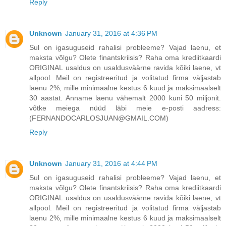
Reply
Unknown
January 31, 2016 at 4:36 PM
Sul on igasuguseid rahalisi probleeme? Vajad laenu, et
maksta võlgu? Olete finantskriisis? Raha oma krediitkaardi
ORIGINAL usaldus on usaldusväärne ravida kõiki laene, vt
allpool. Meil on registreeritud ja volitatud firma väljastab
laenu 2%, mille minimaalne kestus 6 kuud ja maksimaalselt
30 aastat. Anname laenu vähemalt 2000 kuni 50 miljonit.
võtke meiega nüüd läbi meie e-posti aadress:
(FERNANDOCARLOSJUAN@GMAIL.COM)
Reply
Unknown
January 31, 2016 at 4:44 PM
Sul on igasuguseid rahalisi probleeme? Vajad laenu, et
maksta võlgu? Olete finantskriisis? Raha oma krediitkaardi
ORIGINAL usaldus on usaldusväärne ravida kõiki laene, vt
allpool. Meil on registreeritud ja volitatud firma väljastab
laenu 2%, mille minimaalne kestus 6 kuud ja maksimaalselt