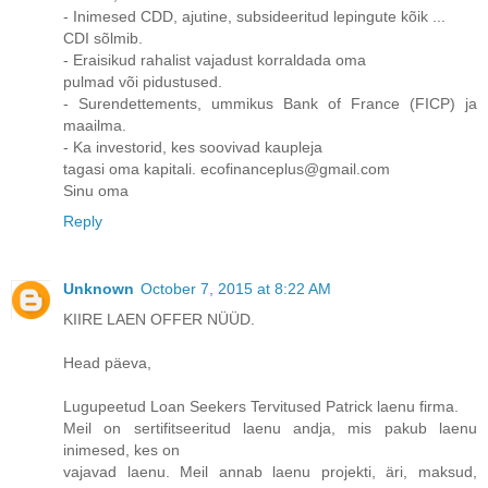
- Inimesed CDD, ajutine, subsideeritud lepingute kõik ...
CDI sõlmib.
- Eraisikud rahalist vajadust korraldada oma
pulmad või pidustused.
- Surendettements, ummikus Bank of France (FICP) ja
maailma.
- Ka investorid, kes soovivad kaupleja
tagasi oma kapitali. ecofinanceplus@gmail.com
Sinu oma
Reply
Unknown
October 7, 2015 at 8:22 AM
KIIRE LAEN OFFER NÜÜD.
Head päeva,
Lugupeetud Loan Seekers Tervitused Patrick laenu firma.
Meil on sertifitseeritud laenu andja, mis pakub laenu
inimesed, kes on
vajavad laenu. Meil annab laenu projekti, äri, maksud,