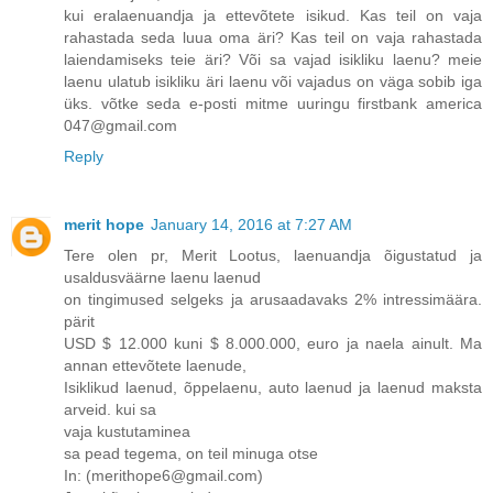
kui eralaenuandja ja ettevõtete isikud. Kas teil on vaja
rahastada seda luua oma äri? Kas teil on vaja rahastada
laiendamiseks teie äri? Või sa vajad isikliku laenu? meie
laenu ulatub isikliku äri laenu või vajadus on väga sobib iga
üks. võtke seda e-posti mitme uuringu firstbank america
047@gmail.com
Reply
merit hope
January 14, 2016 at 7:27 AM
Tere olen pr, Merit Lootus, laenuandja õigustatud ja
usaldusväärne laenu laenud
on tingimused selgeks ja arusaadavaks 2% intressimäära.
pärit
USD $ 12.000 kuni $ 8.000.000, euro ja naela ainult. Ma
annan ettevõtete laenude,
Isiklikud laenud, õppelaenu, auto laenud ja laenud maksta
arveid. kui sa
vaja kustutaminea
sa pead tegema, on teil minuga otse
In: (merithope6@gmail.com)