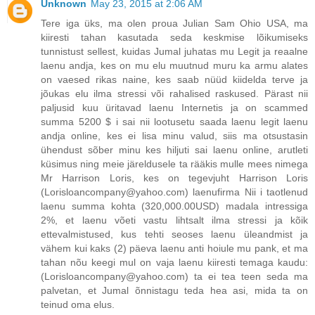
Unknown
May 23, 2015 at 2:06 AM
Tere iga üks, ma olen proua Julian Sam Ohio USA, ma
kiiresti tahan kasutada seda keskmise lõikumiseks
tunnistust sellest, kuidas Jumal juhatas mu Legit ja reaalne
laenu andja, kes on mu elu muutnud muru ka armu alates
on vaesed rikas naine, kes saab nüüd kiidelda terve ja
jõukas elu ilma stressi või rahalised raskused. Pärast nii
paljusid kuu üritavad laenu Internetis ja on scammed
summa 5200 $ i sai nii lootusetu saada laenu legit laenu
andja online, kes ei lisa minu valud, siis ma otsustasin
ühendust sõber minu kes hiljuti sai laenu online, arutleti
küsimus ning meie järeldusele ta rääkis mulle mees nimega
Mr Harrison Loris, kes on tegevjuht Harrison Loris
(Lorisloancompany@yahoo.com) laenufirma Nii i taotlenud
laenu summa kohta (320,000.00USD) madala intressiga
2%, et laenu võeti vastu lihtsalt ilma stressi ja kõik
ettevalmistused, kus tehti seoses laenu üleandmist ja
vähem kui kaks (2) päeva laenu anti hoiule mu pank, et ma
tahan nõu keegi mul on vaja laenu kiiresti temaga kaudu:
(Lorisloancompany@yahoo.com) ta ei tea teen seda ma
palvetan, et Jumal õnnistagu teda hea asi, mida ta on
teinud oma elus.