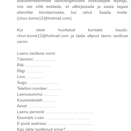
dokumenteerimise laenutingimused kokkuleppel lepingu,
mis siis võib eeldada, et allkirjastada ja saata tagasi
ettevõtte kinnitamiseks, kui rahul. Saada meile:
(chun.kome12@hotmail.com)
Kui olete huvitatud kontakti kaudu:
chun.kome12@hotmail.com ja täida allpool laenu taotluse
vormi.
Laenu taotluse vorm:
Täisnimi:....................
Riik: .....................
Riigi: ..............
Linn: ..............
Sugu: .........................
Telefoni number:...........
Laenusumma :...........
Kuusissetulek: ..........
Amet: ................... ....
Laenu periood: ....................... ................
Eesmärk Loan: ......................... ...........
E-posti aadress:...................... ................
Kas olete taotlenud enne? ....................