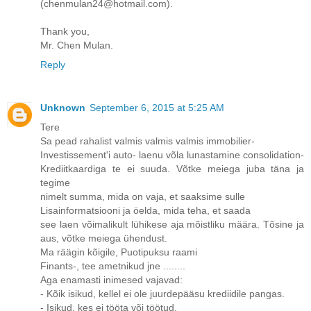
(chenmulan24@hotmail.com).
Thank you,
Mr. Chen Mulan.
Reply
Unknown
September 6, 2015 at 5:25 AM
Tere
Sa pead rahalist valmis valmis valmis immobilier-
Investissement'i auto- laenu võla lunastamine consolidation-
Krediitkaardiga te ei suuda. Võtke meiega juba täna ja
tegime
nimelt summa, mida on vaja, et saaksime sulle
Lisainformatsiooni ja öelda, mida teha, et saada
see laen võimalikult lühikese aja mõistliku määra. Tõsine ja
aus, võtke meiega ühendust.
Ma räägin kõigile, Puotipuksu raami
Finants-, tee ametnikud jne ........
Aga enamasti inimesed vajavad:
- Kõik isikud, kellel ei ole juurdepääsu krediidile pangas.
- Isikud, kes ei tööta või töötud.