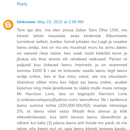
Reply
Unknown
May 23, 2015 at 2:06 AM
Tere iga üks, ma olen proua Julian Sam Ohio USA, ma
kiiresti tahan kasutada seda keskmise lõikumiseks
tunnistust sellest, kuidas Jumal juhatas mu Legit ja reaalne
laenu andja, kes on mu elu muutnud muru ka armu alates
on vaesed rikas naine, kes saab nüüd kiidelda terve ja
jõukas elu ilma stressi või rahalised raskused. Pärast nii
paljusid kuu üritavad laenu Internetis ja on scammed
summa 5200 $ i sai nii lootusetu saada laenu legit laenu
andja online, kes ei lisa minu valud, siis ma otsustasin
ühendust sõber minu kes hiljuti sai laenu online, arutleti
küsimus ning meie järeldusele ta rääkis mulle mees nimega
Mr Harrison Loris, kes on tegevjuht Harrison Loris
(Lorisloancompany@yahoo.com) laenufirma Nii i taotlenud
laenu summa kohta (320,000.00USD) madala intressiga
2%, et laenu võeti vastu lihtsalt ilma stressi ja kõik
ettevalmistused, kus tehti seoses laenu üleandmist ja
vähem kui kaks (2) päeva laenu anti hoiule mu pank, et ma
tahan nõu keegi mul on vaja laenu kiiresti temaga kaudu: