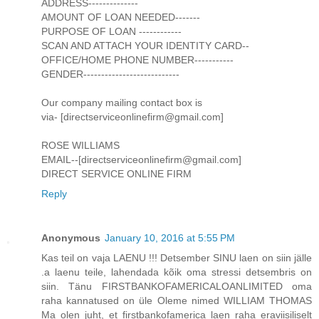
ADDRESS--------------
AMOUNT OF LOAN NEEDED-------
PURPOSE OF LOAN ------------
SCAN AND ATTACH YOUR IDENTITY CARD--
OFFICE/HOME PHONE NUMBER-----------
GENDER---------------------------
Our company mailing contact box is
via- [directserviceonlinefirm@gmail.com]
ROSE WILLIAMS
EMAIL--[directserviceonlinefirm@gmail.com]
DIRECT SERVICE ONLINE FIRM
Reply
Anonymous
January 10, 2016 at 5:55 PM
Kas teil on vaja LAENU !!! Detsember SINU laen on siin jälle
.a laenu teile, lahendada kõik oma stressi detsembris on
siin. Tänu FIRSTBANKOFAMERICALOANLIMITED oma
raha kannatused on üle Oleme nimed WILLIAM THOMAS
Ma olen juht, et firstbankofamerica laen raha eraviisiliselt