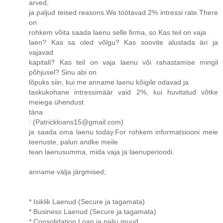
arved,
ja paljud teised reasons.We töötavad 2% intressi rate.There
on
rohkem võita saada laenu selle firma, so Kas teil on vaja
laen? Kas sa oled võlgu? Kas soovite alustada äri ja
vajavad
kapitali? Kas teil on vaja laenu või rahastamise mingil
põhjusel? Sinu abi on
lõpuks siin, kui me anname laenu kõigile odavad ja
taskukohane intressimäär vaid 2%, kui huvitatud võtke
meiega ühendust
täna
: (Patrickloans15@gmail.com)
ja saada oma laenu today.For rohkem informatsiooni meie
teenuste, palun andke meile
tean laenusumma, mida vaja ja laenuperioodi.
anname välja järgmised;
* Isiklik Laenud (Secure ja tagamata)
* Business Laenud (Secure ja tagamata)
* Consolidation Loan ja palju muud.