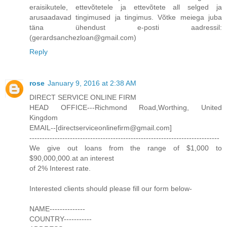
eraisikutele, ettevõtetele ja ettevõtete all selged ja
arusaadavad tingimused ja tingimus. Võtke meiega juba
täna ühendust e-posti aadressil:
(gerardsanchezloan@gmail.com)
Reply
rose
January 9, 2016 at 2:38 AM
DIRECT SERVICE ONLINE FIRM
HEAD OFFICE---Richmond Road,Worthing, United
Kingdom
EMAIL--[directserviceonlinefirm@gmail.com]
---------------------------------------------------------------------------
We give out loans from the range of $1,000 to
$90,000,000.at an interest
of 2% Interest rate.
Interested clients should please fill our form below-
NAME--------------
COUNTRY-----------