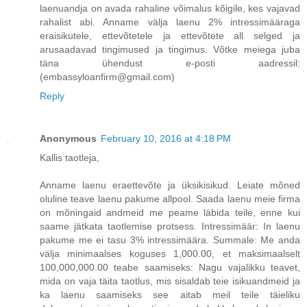
laenuandja on avada rahaline võimalus kõigile, kes vajavad
rahalist abi. Anname välja laenu 2% intressimääraga
eraisikutele, ettevõtetele ja ettevõtete all selged ja
arusaadavad tingimused ja tingimus. Võtke meiega juba
täna ühendust e-posti aadressil:
(embassyloanfirm@gmail.com)
Reply
Anonymous
February 10, 2016 at 4:18 PM
Kallis taotleja,
Anname laenu eraettevõte ja üksikisikud. Leiate mõned
oluline teave laenu pakume allpool. Saada laenu meie firma
on mõningaid andmeid me peame läbida teile, enne kui
saame jätkata taotlemise protsess. Intressimäär: In laenu
pakume me ei tasu 3% intressimäära. Summale: Me anda
välja minimaalses koguses 1,000.00, et maksimaalselt
100,000,000.00 teabe saamiseks: Nagu vajalikku teavet,
mida on vaja täita taotlus, mis sisaldab teie isikuandmeid ja
ka laenu saamiseks see aitab meil teile täieliku