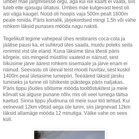
ümber mäe järgmisesse orgu, aga kui ise kaarti ei vaata, siis
tuleb ette igasugu üllatusi. Ümbes mäe kulgevast teest oli
asi väga kaugel. Nüüd oli hoopis vaja 500m pealt 1600m
peale ronida. Päris korralik, järjekordsed mingi 1,5h või vähe
rohkem läksid punases mööda nagu naksti.
Tegelikult tegime vahepeal ühes restoranis coca-cola ja
jäätise pausi ka, et suhkrud üles saada, muidu poleks seda
ronimist vist üle eland. Kuna läksime täna tõesti päris
kõrgele, siis mingeid müstilisi vaateid ei näinud, sest
liikusime järve äärest rohkem sisemaale ja järve enam ei
näinud. Seevastu oli üleval teist moodi huvitav, sest kuskil
1400m peal ületasime lumepiiri. Teeääred läksid järsku
lumiseks ja tunne oli lühikeste pükstega päris naljakas.
Päris tippu jõudes sõitsime mööda tooltõstukitest ja meie
kõrvalt sai alguse punane nõlv, mis oli veel lumega täitsa
kaetud. Sinna tippu jõudnuna oli meie suur töö tehtud. Kui
eelnevad 12km võtsid aega üle tunni, siis järgnevad 12km
läksid allamäge mööda 12 minutiga. Väike vahe on sees
küll.