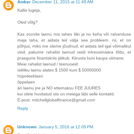
Amber
December 11, 2015 at 11:49 AM
Kallis lugeja,
Oled võlg?
Kas soovite laenu mis tahes liiki ja no keha või rahanduse
maja taha, et aidata teil välja see probleem. nii, et on
põhjus, miks me oleme jõudnud, et aidata teil igal võimalikul
viisil, pakume rahalist laenud veidi intressimäära tõttu, et
praegune finantskriis jätkub. Kiirusta kuni kaupa viimane.
Meie rahalist laenud / teenuseid:
isikliku laenu alates $ 1500 kuni $ 50000000
hüpoteeklaen
õppelaen
äri laenu jne ja NO ettemaksu FEE JUURES
kui olete huvitatud siis on meiega läbi selle kontakti:
E-post: mitchellglobalfinance@gmail.com
Reply
Unknown
January 5, 2016 at 12:05 PM