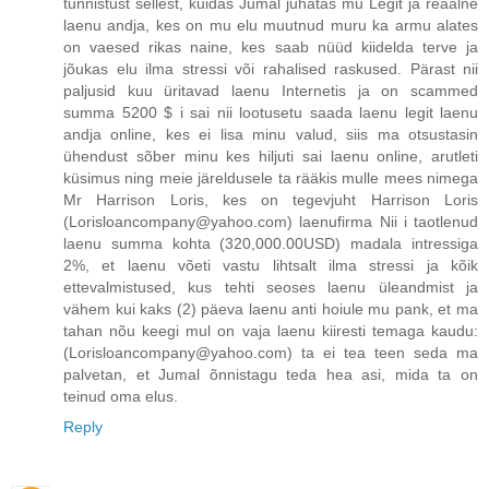
tunnistust sellest, kuidas Jumal juhatas mu Legit ja reaalne
laenu andja, kes on mu elu muutnud muru ka armu alates
on vaesed rikas naine, kes saab nüüd kiidelda terve ja
jõukas elu ilma stressi või rahalised raskused. Pärast nii
paljusid kuu üritavad laenu Internetis ja on scammed
summa 5200 $ i sai nii lootusetu saada laenu legit laenu
andja online, kes ei lisa minu valud, siis ma otsustasin
ühendust sõber minu kes hiljuti sai laenu online, arutleti
küsimus ning meie järeldusele ta rääkis mulle mees nimega
Mr Harrison Loris, kes on tegevjuht Harrison Loris
(Lorisloancompany@yahoo.com) laenufirma Nii i taotlenud
laenu summa kohta (320,000.00USD) madala intressiga
2%, et laenu võeti vastu lihtsalt ilma stressi ja kõik
ettevalmistused, kus tehti seoses laenu üleandmist ja
vähem kui kaks (2) päeva laenu anti hoiule mu pank, et ma
tahan nõu keegi mul on vaja laenu kiiresti temaga kaudu:
(Lorisloancompany@yahoo.com) ta ei tea teen seda ma
palvetan, et Jumal õnnistagu teda hea asi, mida ta on
teinud oma elus.
Reply