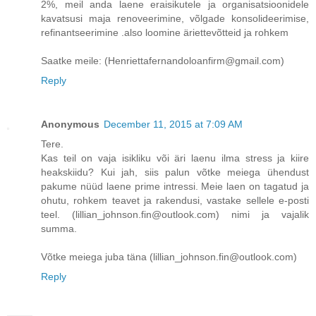
2%, meil anda laene eraisikutele ja organisatsioonidele
kavatsusi maja renoveerimine, võlgade konsolideerimise,
refinantseerimine .also loomine äriettevõtteid ja rohkem
Saatke meile: (Henriettafernandoloanfirm@gmail.com)
Reply
Anonymous
December 11, 2015 at 7:09 AM
Tere.
Kas teil on vaja isikliku või äri laenu ilma stress ja kiire
heakskiidu? Kui jah, siis palun võtke meiega ühendust
pakume nüüd laene prime intressi. Meie laen on tagatud ja
ohutu, rohkem teavet ja rakendusi, vastake sellele e-posti
teel. (lillian_johnson.fin@outlook.com) nimi ja vajalik
summa.
Võtke meiega juba täna (lillian_johnson.fin@outlook.com)
Reply