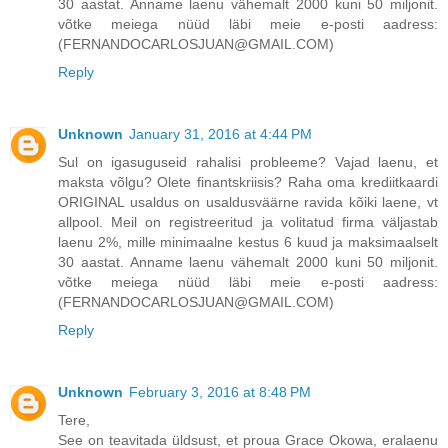
30 aastat. Anname laenu vähemalt 2000 kuni 50 miljonit.
võtke meiega nüüd läbi meie e-posti aadress:
(FERNANDOCARLOSJUAN@GMAIL.COM)
Reply
Unknown
January 31, 2016 at 4:44 PM
Sul on igasuguseid rahalisi probleeme? Vajad laenu, et
maksta võlgu? Olete finantskriisis? Raha oma krediitkaardi
ORIGINAL usaldus on usaldusväärne ravida kõiki laene, vt
allpool. Meil on registreeritud ja volitatud firma väljastab
laenu 2%, mille minimaalne kestus 6 kuud ja maksimaalselt
30 aastat. Anname laenu vähemalt 2000 kuni 50 miljonit.
võtke meiega nüüd läbi meie e-posti aadress:
(FERNANDOCARLOSJUAN@GMAIL.COM)
Reply
Unknown
February 3, 2016 at 8:48 PM
Tere,
See on teavitada üldsust, et proua Grace Okowa, eralaenu