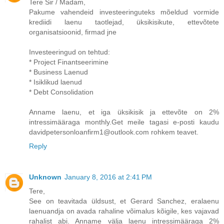
Tere Sir / Madam,
Pakume vahendeid investeeringuteks mõeldud vormide
krediidi laenu taotlejad, üksikisikute, ettevõtete
organisatsioonid, firmad jne
Investeeringud on tehtud:
* Project Finantseerimine
* Business Laenud
* Isiklikud laenud
* Debt Consolidation
Anname laenu, et iga üksikisik ja ettevõte on 2%
intressimääraga monthly.Get meile tagasi e-posti kaudu
davidpetersonloanfirm1@outlook.com rohkem teavet.
Reply
Unknown
January 8, 2016 at 2:41 PM
Tere,
See on teavitada üldsust, et Gerard Sanchez, eralaenu
laenuandja on avada rahaline võimalus kõigile, kes vajavad
rahalist abi. Anname välja laenu intressimääraga 2%