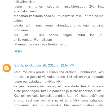
kõikvõimalikke
laenu mis tahes valuutas nimiväärtusega 2% ilma
ettemaksu eest .
Ma tahan kasutada seda suurt keskmise teile , et me oleme
valmis
aidata teil mingit laenu lahendada , et teie rahaline
probleem .
Kui jah , siis saada tagasi nüüd läbi E-
philipkenloan@gmail.com
lähemalt , siis on väga teretulnud ...
Reply
leo dario
October 26, 2015 at 12:54 PM
Tere, ma olen proua. Fernan tina eralaenu laenuandja, kes
annab elu jooksul võimalus laene. Kui teil on vaja hädaabi
laenu puhastada oma võlad või
sa pead omakapitali laenu, et parandada Teie Business?
olete poolt tagasi lükatud pankade ja teiste finantsasutuste?
Kas teil on vaja konsolideerimise laen või hüpoteek? otsi
enam,, sest me oleme siin, et teha kõik oma rahalised
probleemid jäänud minevikku. Me laenufondideks välja