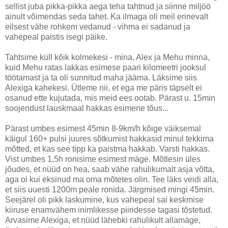
sellist juba pikka-pikka aega teha tahtnud ja siinne miljöö
ainult võimendas seda tahet. Ka ilmaga oli meil erinevalt
eilsest vähe rohkem vedanud - vihma ei sadanud ja
vahepeal paistis isegi päike.
Tahtsime küll kõik kolmekesi - mina, Alex ja Mehu minna,
kuid Mehu ratas lakkas esimese paari kilomeetri jooksul
töötamast ja ta oli sunnitud maha jääma. Läksime siis
Alexiga kahekesi. Ütleme nii, et ega me päris täpselt ei
osanud ette kujutada, mis meid ees ootab. Pärast u. 15min
soojendust lauskmaal hakkas esimene tõus...
Pärast umbes esimest 45min 8-9km/h kõige väiksemal
käigul 160+ pulsi juures sõtkumist hakkasid minul tekkima
mõtted, et kas see tipp ka paistma hakkab. Varsti hakkas.
Vist umbes 1,5h ronisime esimest mäge. Mõtlesin üles
jõudes, et nüüd on hea, saab vähe rahulikumalt asja võtta,
aga oi kui eksinud ma oma mõtetes olin. Tee läks veidi alla,
et siis uuesti 1200m peale ronida. Järgmised mingi 45min.
Seejärel oli pikk laskumine, kus vahepeal sai keskmise
kiiruse enamvähem inimlikesse piiridesse tagasi tõstetud.
Arvasime Alexiga, et nüüd lähebki rahulikult allamäge,