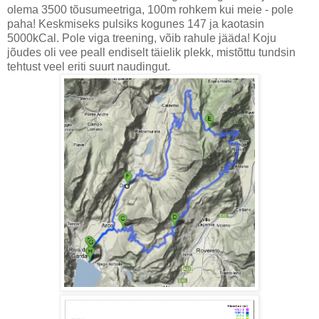
olema 3500 tõusumeetriga, 100m rohkem kui meie - pole
paha! Keskmiseks pulsiks kogunes 147 ja kaotasin
5000kCal. Pole viga treening, võib rahule jääda! Koju
jõudes oli vee peall endiselt täielik plekk, mistõttu tundsin
tehtust veel eriti suurt naudingut.