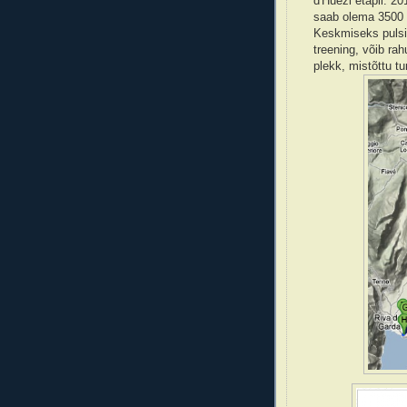
d'Huezi etapil. 2
saab olema 3500 
Keskmiseks pulsi
treening, võib rah
plekk, mistõttu tu