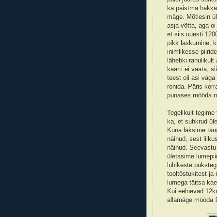
ka paistma hakka
mäge. Mõtlesin ül
asja võtta, aga oi
et siis uuesti 12
pikk laskumine, 
inimlikesse piiri
lähebki rahulikul
kaarti ei vaata, s
teest oli asi väg
ronida. Päris korr
punases mööda na
Tegelikult tegime
ka, et suhkrud ül
Kuna läksime täna 
näinud, sest liik
näinud. Seevastu 
ületasime lumepiir
lühikeste püksteg
tooltõstukitest ja
lumega täitsa kae
Kui eelnevad 12km
allamäge mööda 1