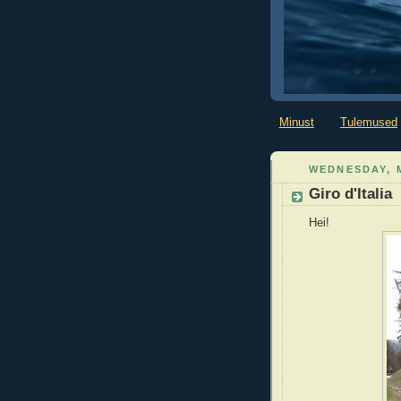
Minust
Tulemused
WEDNESDAY, M
Giro d'Italia
Hei!