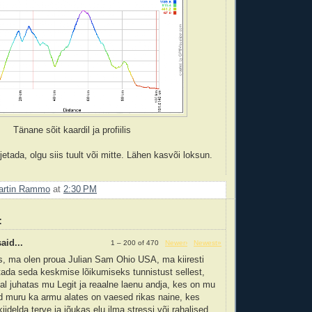
Tänane sõit kaardil ja profiilis
etada, olgu siis tuult või mitte. Lähen kasvõi loksun.
artin Rammo
at
2:30 PM
:
aid...
1 – 200 of 470
Newer›
Newest»
s, ma olen proua Julian Sam Ohio USA, ma kiiresti
ada seda keskmise lõikumiseks tunnistust sellest,
l juhatas mu Legit ja reaalne laenu andja, kes on mu
d muru ka armu alates on vaesed rikas naine, kes
iidelda terve ja jõukas elu ilma stressi või rahalised