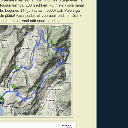
013 aastal tuleb sama tõus "toughest stage ever" ja
tõusumeetriga, 100m rohkem kui meie - pole paha!
ks kogunes 147 ja kaotasin 5000kCal. Pole viga
ule jääda! Koju jõudes oli vee peall endiselt täielik
ndsin tehtust veel eriti suurt naudingut.