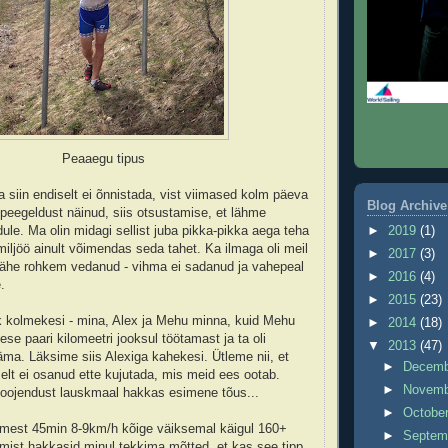
Peaaegu tipus
 siin endiselt ei õnnistada, vist viimased kolm päeva
Blog Archive
peegeldust näinud, siis otsustamise, et lähme
►
2019
(1)
ule. Ma olin midagi sellist juba pikka-pikka aega teha
miljöö ainult võimendas seda tahet. Ka ilmaga oli meil
►
2017
(3)
 vähe rohkem vedanud - vihma ei sadanud ja vahepeal
►
2016
(4)
.
►
2015
(23)
k kolmekesi - mina, Alex ja Mehu minna, kuid Mehu
►
2014
(18)
se paari kilomeetri jooksul töötamast ja ta oli
▼
2013
(47)
ma. Läksime siis Alexiga kahekesi. Ütleme nii, et
►
Decem
elt ei osanud ette kujutada, mis meid ees ootab.
►
Novem
soojendust lauskmaal hakkas esimene tõus...
►
Octobe
mest 45min 8-9km/h kõige väiksemal käigul 160+
►
Septem
umist hakkasid minul tekkima mõtted, et kas see tipp