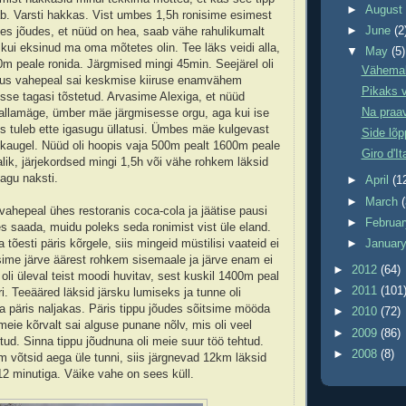
►
Augus
b. Varsti hakkas. Vist umbes 1,5h ronisime esimest
►
June
(2
es jõudes, et nüüd on hea, saab vähe rahulikumalt
 kui eksinud ma oma mõtetes olin. Tee läks veidi alla,
▼
May
(5)
00m peale ronida. Järgmised mingi 45min. Seejärel oli
Vähemalt
kus vahepeal sai keskmise kiiruse enamvähem
Pikaks 
desse tagasi tõstetud. Arvasime Alexiga, et nüüd
Na praa
t allamäge, ümber mäe järgmisesse orgu, aga kui ise
iis tuleb ette igasugu üllatusi. Ümbes mäe kulgevast
Side lõp
a kaugel. Nüüd oli hoopis vaja 500m pealt 1600m peale
Giro d'It
alik, järjekordsed mingi 1,5h või vähe rohkem läksid
gu naksti.
►
April
(1
►
March
 vahepeal ühes restoranis coca-cola ja jäätise pausi
►
Februa
es saada, muidu poleks seda ronimist vist üle eland.
tõesti päris kõrgele, siis mingeid müstilisi vaateid ei
►
Januar
usime järve äärest rohkem sisemaale ja järve enam ei
►
2012
(64)
oli üleval teist moodi huvitav, sest kuskil 1400m peal
►
2011
(101
i. Teeääred läksid järsku lumiseks ja tunne oli
a päris naljakas. Päris tippu jõudes sõitsime mööda
►
2010
(72)
 meie kõrvalt sai alguse punane nõlv, mis oli veel
►
2009
(86)
tud. Sinna tippu jõudnuna oli meie suur töö tehtud.
►
2008
(8)
 võtsid aega üle tunni, siis järgnevad 12km läksid
2 minutiga. Väike vahe on sees küll.