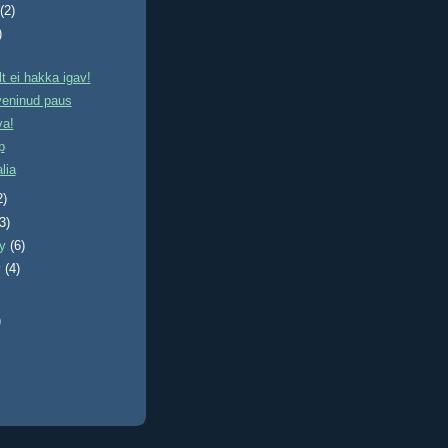
t
(2)
)
 ei hakka igav!
veninud paus
va!
p
alia
2)
(3)
ry
(6)
y
(4)
)