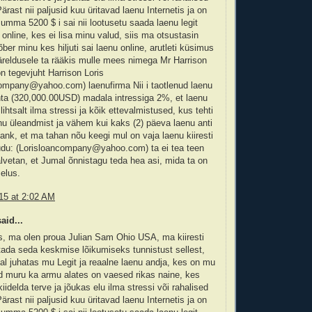
ärast nii paljusid kuu üritavad laenu Internetis ja on
ma 5200 $ i sai nii lootusetu saada laenu legit
 online, kes ei lisa minu valud, siis ma otsustasin
ber minu kes hiljuti sai laenu online, arutleti küsimus
äreldusele ta rääkis mulle mees nimega Mr Harrison
on tegevjuht Harrison Loris
company@yahoo.com) laenufirma Nii i taotlenud laenu
a (320,000.00USD) madala intressiga 2%, et laenu
lihtsalt ilma stressi ja kõik ettevalmistused, kus tehti
u üleandmist ja vähem kui kaks (2) päeva laenu anti
ank, et ma tahan nõu keegi mul on vaja laenu kiiresti
du: (Lorisloancompany@yahoo.com) ta ei tea teen
vetan, et Jumal õnnistagu teda hea asi, mida ta on
elus.
15 at 2:02 AM
aid...
s, ma olen proua Julian Sam Ohio USA, ma kiiresti
ada seda keskmise lõikumiseks tunnistust sellest,
l juhatas mu Legit ja reaalne laenu andja, kes on mu
d muru ka armu alates on vaesed rikas naine, kes
iidelda terve ja jõukas elu ilma stressi või rahalised
ärast nii paljusid kuu üritavad laenu Internetis ja on