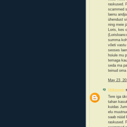
raskused. P
scammed sum
laenu andja
ühendust sõ
ning meie j
Loris, kes 
(Lorisloan
summa koht
võeti vastu 
seoses laen
hoiule mu p
temaga kau
seda ma pal
teinud oma 
May 23, 20
Unknown
s
Tere iga ük
tahan kasut
kuidas Juma
elu muutnu
saab nüüd k
raskused. P