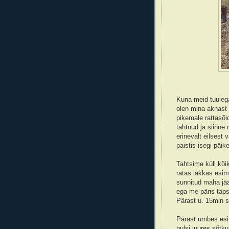
Kuna meid tuulega
olen mina aknast 
pikemale rattasõid
tahtnud ja siinne 
erinevalt eilsest
paistis isegi päike
Tahtsime küll kõi
ratas lakkas esime
sunnitud maha jää
ega me päris täps
Pärast u. 15min 
Pärast umbes esi
pulsi juures sõtk