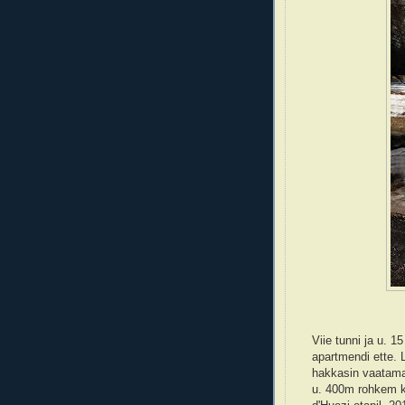
Viie tunni ja u. 
apartmendi ette. L
hakkasin vaatama
u. 400m rohkem ku