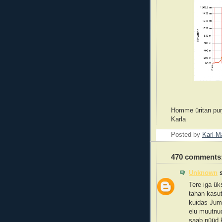
Homme üritan purj
Karla
Posted by
Karl-M
470 comments
Unknown
s
Tere iga ük
tahan kasut
kuidas Juma
elu muutnu
saab nüüd k