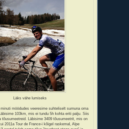
Läks vähe lumiseks
15 minuti möödudes veeresime suhteliselt surnuna oma
äbisime 103km, mis ei tundu 5h kohta eriti palju. Siis
 tõusumeetreid. Läbisime 3409 tõusumeetrit, mis on
i 2011a Tour de France-i kõigel raskemal, Alpe