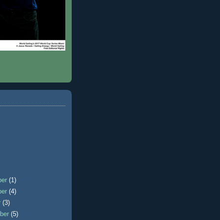
ber
(1)
ber
(4)
r
(3)
ber
(5)