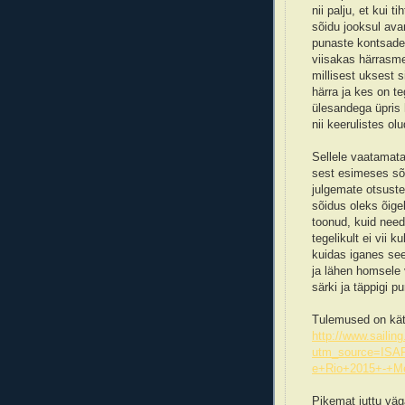
nii palju, et kui 
sõidu jooksul avan
punaste kontsade j
viisakas härrasme
millisest uksest s
härra ja kes on te
ülesandega üpris 
nii keerulistes ol
Sellele vaatamata
sest esimeses sõi
julgemate otsuste
sõidus oleks õigel
toonud, kuid need
tegelikult ei vii 
kuidas iganes see
ja lähen homsele
särki ja täppigi p
Tulemused on kät
http://www.sailin
utm_source=ISA
e+Rio+2015+-+Me
Pikemat juttu väg