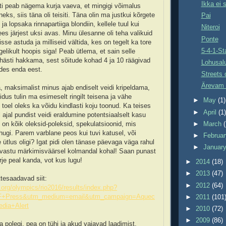
Ikka ei 
tihti peab nägema kurja vaeva, et mingigi võimalus
eks, siis täna oli teisiti. Täna olin ma justkui kõrgete
Pai
a lopsaka rinnapartiiga blondiin, kellele tuul kui
Niteroi
es järjest uksi avas. Minu ülesanne oli teha valikuid
Ponte
isse astuda ja milliseid vältida, kes on tegelt ka tore
5-4-1-Sta
gelikult hoopis siga! Peab ütlema, et sain selle
hästi hakkama, sest sõitude kohad 4 ja 10 räägivad
Lohusal
udes enda eest.
Streets 
Ärevam 
, maksimalist minus ajab endiselt veidi kripeldama,
dus tulin ma esimeselt ringilt teisena ja vähe
►
May
(1)
 toel oleks ka võidu kindlasti koju toonud. Ka teises
►
April
(1
 ajal pundist veidi eraldumine potentsiaalselt kasu
►
March
 on kõik oleksid-poleksid, spekulatsioonid, mis
kuhugi. Parem varblane peos kui tuvi katusel, või
►
Februa
 ütlus oligi? Igat pidi olen tänase päevaga väga rahul
►
Januar
 vastu märkimisväärsel kolmandal kohal! Saan punast
urje peal kanda, vot kus lugu!
►
2014
(18)
►
2013
(47)
tesaadavad siit:
►
2012
(64)
g.org/olympics/rio2016/results/index.php?
F+Press&utm_medium=email&utm_campaign=Aquec
►
2011
(101
dia+Alert
►
2010
(72)
►
2009
(86)
a polegi, pea on tühi ja akud vajavad laadimist,