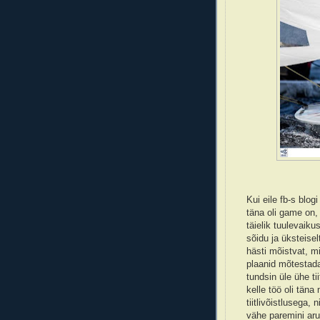
Kui eile fb-s blog
täna oli game on, 
täielik tuulevaikus
sõidu ja üksteise
hästi mõistvat, m
plaanid mõtestada
tundsin üle ühe ti
kelle töö oli täna
tiitlivõistlusega,
vähe paremini ar