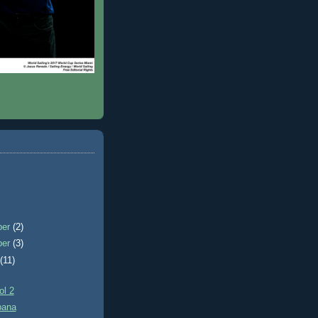
ber
(2)
ber
(3)
t
(11)
ol 2
bana