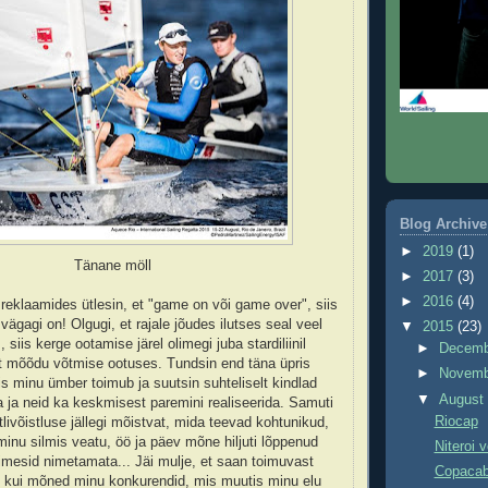
Blog Archive
►
2019
(1)
Tänane möll
►
2017
(3)
►
2016
(4)
i reklaamides ütlesin, et "game on või game over", siis
vägagi on! Olgugi, et rajale jõudes ilutses seal veel
▼
2015
(23)
, siis kerge ootamise järel olimegi juba stardiliinil
►
Decem
lt mõõdu võtmise ootuses. Tundsin end täna üpris
►
Novem
is minu ümber toimub ja suutsin suhteliselt kindlad
▼
Augus
 ja neid ka keskmisest paremini realiseerida. Samuti
Riocap
itlivõistluse jällegi mõistvat, mida teevad kohtunikud,
 minu silmis veatu, öö ja päev mõne hiljuti lõppenud
Niteroi v
 nimesid nimetamata... Jäi mulje, et saan toimuvast
Copaca
u kui mõned minu konkurendid, mis muutis minu elu