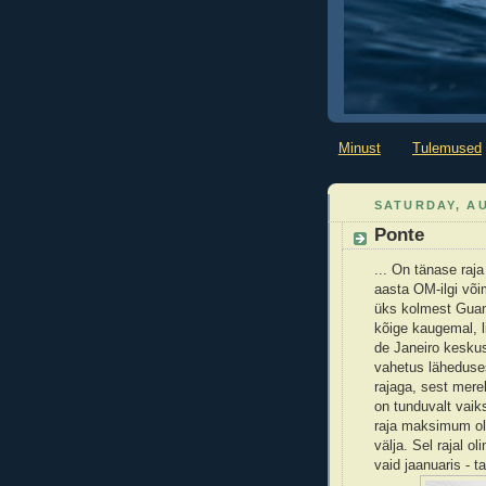
Minust
Tulemused
SATURDAY, AU
Ponte
... On tänase raj
aasta OM-ilgi võim
üks kolmest Guan
kõige kaugemal, l
de Janeiro keskus
vahetus läheduses
rajaga, sest mereb
on tunduvalt vaik
raja maksimum oli
välja. Sel rajal o
vaid jaanuaris - ta