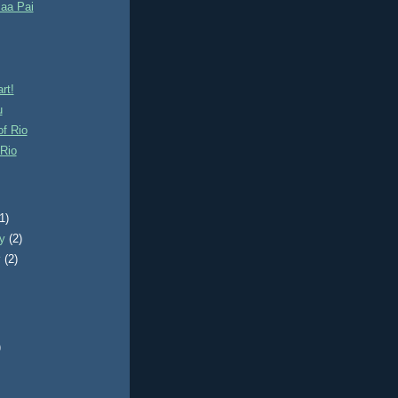
saa Pai
rt!
u
of Rio
Rio
)
(1)
ry
(2)
y
(2)
)