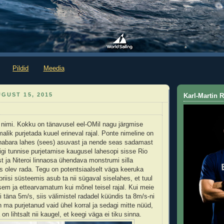
Pildid
Meedia
GUST 15, 2015
Karl-Martin
a nimi. Kokku on tänavusel eel-OMil nagu järgmise
alik purjetada kuuel erineval rajal. Ponte nimeline on
abara lahes (sees) asuvast ja nende seas sadamast
igi tunnise purjetamise kaugusel lahesopi sisse Rio
t ja Niteroi linnaosa ühendava monstrumi silla
 olev rada. Tegu on potentsiaalselt väga keeruka
riisi süsteemis asub ta nii sügaval siselahes, et tuul
sem ja ettearvamatum kui mõnel teisel rajal. Kui meie
 täna 5m/s, siis välimistel radadel küündis ta 8m/s-ni
lin ma purjetanud vaid ühel korral ja sedagi mitte nüüd,
 on lihtsalt nii kaugel, et keegi väga ei tiku sinna.