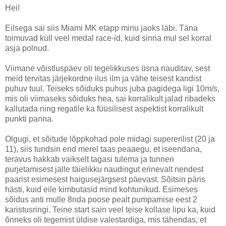
Hei!
Eilsega sai siis Miami MK etapp minu jaoks läbi. Täna
toimuvad küll veel medal race-id, kuid sinna mul sel korral
asja polnud.
Viimane võistluspäev oli tegelikkuses üsna nauditav, sest
meid tervitas järjekordne ilus ilm ja vähe teisest kandist
puhuv tuul. Teiseks sõiduks puhus juba pagidega ligi 10m/s,
mis oli viimaseks sõiduks hea, sai korralikult jalad ribadeks
kallutada ning regatile ka füüsilisest aspektist korralikult
punkti panna.
Olgugi, et sõitude lõppkohad pole midagi supererilist (20 ja
11), siis tundsin end merel taas peaaegu, et iseendana,
teravus hakkab vaikselt tagasi tulema ja tunnen
purjetamisest jälle täielikku naudingut erinevalt nendest
paarist esimesest haigusejärgsest päevast. Sõitsin päris
hästi, kuid eile kimbutasid mind kohtunikud. Esimeses
sõidus anti mulle 8nda poose pealt pumpamise eest 2
karistusringi. Teine start sain veel teise kollase lipu ka, kuid
õnneks oli tegemist üldise valestardiga, mis tähendas, et