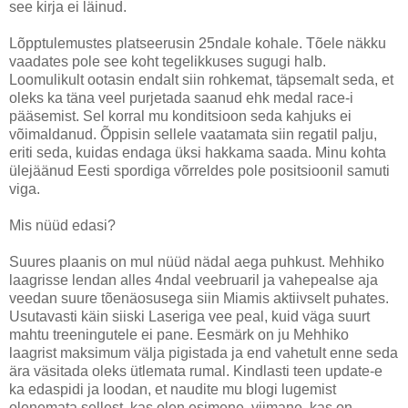
see kirja ei läinud.
Lõpptulemustes platseerusin 25ndale kohale. Tõele näkku
vaadates pole see koht tegelikkuses sugugi halb.
Loomulikult ootasin endalt siin rohkemat, täpsemalt seda, et
oleks ka täna veel purjetada saanud ehk medal race-i
pääsemist. Sel korral mu konditsioon seda kahjuks ei
võimaldanud. Õppisin sellele vaatamata siin regatil palju,
eriti seda, kuidas endaga üksi hakkama saada. Minu kohta
ülejäänud Eesti spordiga võrreldes pole positsioonil samuti
viga.
Mis nüüd edasi?
Suures plaanis on mul nüüd nädal aega puhkust. Mehhiko
laagrisse lendan alles 4ndal veebruaril ja vahepealse aja
veedan suure tõenäosusega siin Miamis aktiivselt puhates.
Usutavasti käin siiski Laseriga vee peal, kuid väga suurt
mahtu treeningutele ei pane. Eesmärk on ju Mehhiko
laagrist maksimum välja pigistada ja end vahetult enne seda
ära väsitada oleks ütlemata rumal. Kindlasti teen update-e
ka edaspidi ja loodan, et naudite mu blogi lugemist
olenemata sellest, kas olen esimene, viimane, kas on