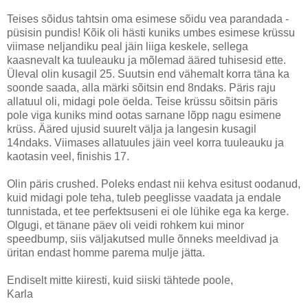
Teises sõidus tahtsin oma esimese sõidu vea parandada -
püsisin pundis! Kõik oli hästi kuniks umbes esimese krüssu
viimase neljandiku peal jäin liiga keskele, sellega
kaasnevalt ka tuuleauku ja mõlemad ääred tuhisesid ette.
Üleval olin kusagil 25. Suutsin end vähemalt korra täna ka
soonde saada, alla märki sõitsin end 8ndaks. Päris raju
allatuul oli, midagi pole öelda. Teise krüssu sõitsin päris
pole viga kuniks mind ootas sarnane lõpp nagu esimene
krüss. Ääred ujusid suurelt välja ja langesin kusagil
14ndaks. Viimases allatuules jäin veel korra tuuleauku ja
kaotasin veel, finishis 17.
Olin päris crushed. Poleks endast nii kehva esitust oodanud,
kuid midagi pole teha, tuleb peeglisse vaadata ja endale
tunnistada, et tee perfektsuseni ei ole lühike ega ka kerge.
Olgugi, et tänane päev oli veidi rohkem kui minor
speedbump, siis väljakutsed mulle õnneks meeldivad ja
üritan endast homme parema mulje jätta.
Endiselt mitte kiiresti, kuid siiski tähtede poole,
Karla