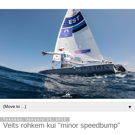
▼
Tuesday, January 24, 2012
Veits rohkem kui "minor speedbump"