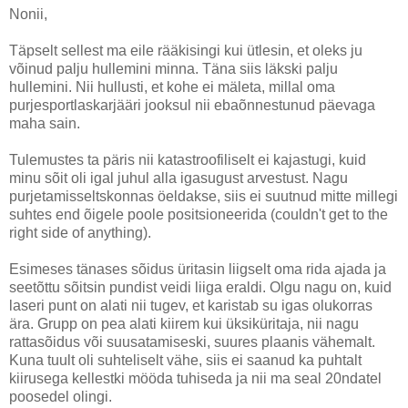
Nonii,
Täpselt sellest ma eile rääkisingi kui ütlesin, et oleks ju
võinud palju hullemini minna. Täna siis läkski palju
hullemini. Nii hullusti, et kohe ei mäleta, millal oma
purjesportlaskarjääri jooksul nii ebaõnnestunud päevaga
maha sain.
Tulemustes ta päris nii katastroofiliselt ei kajastugi, kuid
minu sõit oli igal juhul alla igasugust arvestust. Nagu
purjetamisseltskonnas öeldakse, siis ei suutnud mitte millegi
suhtes end õigele poole positsioneerida (couldn't get to the
right side of anything).
Esimeses tänases sõidus üritasin liigselt oma rida ajada ja
seetõttu sõitsin pundist veidi liiga eraldi. Olgu nagu on, kuid
laseri punt on alati nii tugev, et karistab su igas olukorras
ära. Grupp on pea alati kiirem kui üksiküritaja, nii nagu
rattasõidus või suusatamiseski, suures plaanis vähemalt.
Kuna tuult oli suhteliselt vähe, siis ei saanud ka puhtalt
kiirusega kellestki mööda tuhiseda ja nii ma seal 20ndatel
poosedel olingi.