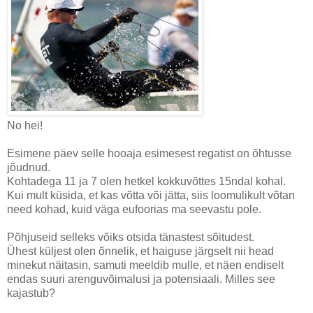
No hei!
Esimene päev selle hooaja esimesest regatist on õhtusse
jõudnud.
Kohtadega 11 ja 7 olen hetkel kokkuvõttes 15ndal kohal.
Kui mult küsida, et kas võtta või jätta, siis loomulikult võtan
need kohad, kuid väga eufoorias ma seevastu pole.
Põhjuseid selleks võiks otsida tänastest sõitudest.
Ühest küljest olen õnnelik, et haiguse järgselt nii head
minekut näitasin, samuti meeldib mulle, et näen endiselt
endas suuri arenguvõimalusi ja potensiaali. Milles see
kajastub?