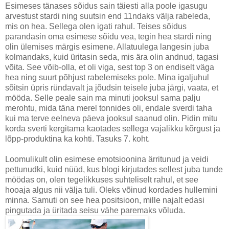
Esimeses tänases sõidus sain täiesti alla poole igasugu
arvestust stardi ning suutsin end 11ndaks välja rabeleda,
mis on hea. Sellega olen igati rahul. Teises sõidus
parandasin oma esimese sõidu vea, tegin hea stardi ning
olin ülemises märgis esimene. Allatuulega langesin juba
kolmandaks, kuid üritasin seda, mis ära olin andnud, tagasi
võita. See võib-olla, et oli viga, sest top 3 on endiselt väga
hea ning suurt põhjust rabelemiseks pole. Mina igaljuhul
sõitsin üpris ründavalt ja jõudsin teisele juba järgi, vaata, et
mööda. Selle peale sain ma minuti jooksul sama palju
merohtu, mida täna merel tonnides oli, endale sverdi taha
kui ma terve eelneva päeva jooksul saanud olin. Pidin mitu
korda sverti kergitama kaotades sellega vajalikku kõrgust ja
lõpp-produktina ka kohti. Tasuks 7. koht.
Loomulikult olin esimese emotsioonina ärritunud ja veidi
pettunudki, kuid nüüd, kus blogi kirjutades sellest juba tunde
möödas on, olen tegelikkuses suhteliselt rahul, et see
hooaja algus nii välja tuli. Oleks võinud kordades hullemini
minna. Samuti on see hea positsioon, mille najalt edasi
pingutada ja üritada seisu vähe paremaks võluda.