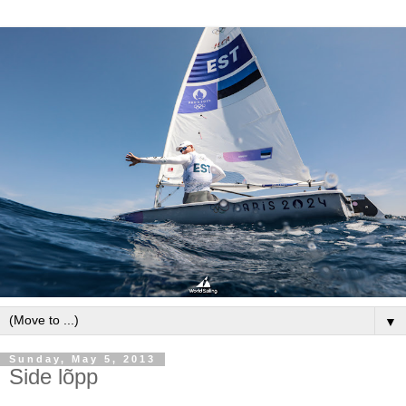
▼
Sunday, May 5, 2013
Side lõpp