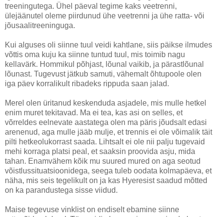
treeningutega. Ühel päeval tegime kaks veetrenni,
ülejäänutel oleme piirdunud ühe veetrenni ja ühe ratta- või
jõusaalitreeninguga.
Kui alguses oli siinne tuul veidi kahtlane, siis päikse ilmudes
võttis oma kuju ka siinne tuntud tuul, mis toimib nagu
kellavärk. Hommikul põhjast, lõunal vaikib, ja pärastlõunal
lõunast. Tugevust jätkub samuti, vähemalt õhtupoole olen
iga päev korralikult ribadeks rippuda saan jalad.
Merel olen üritanud keskenduda asjadele, mis mulle hetkel
enim muret tekitavad. Ma ei tea, kas asi on selles, et
võrreldes eelnevate aastatega olen ma päris jõudsalt edasi
arenenud, aga mulle jääb mulje, et trennis ei ole võimalik täit
pilti hetkeolukorrast saada. Lihtsalt ei ole nii palju tugevaid
mehi korraga platsi peal, et saaksin proovida asju, mida
tahan. Enamvähem kõik mu suured mured on aga seotud
võistlussituatsioonidega, seega tuleb oodata kolmapäeva, et
näha, mis seis tegelikult on ja kas Hyeresist saadud mõtted
on ka parandustega sisse viidud.
Maise tegevuse vinklist on endiselt ebamine siinne