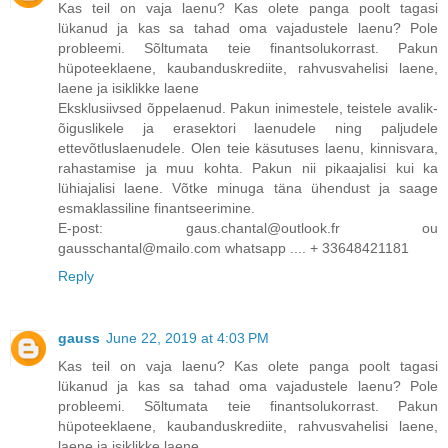
Kas teil on vaja laenu? Kas olete panga poolt tagasi
lükanud ja kas sa tahad oma vajadustele laenu? Pole
probleemi. Sõltumata teie finantsolukorrast. Pakun
hüpoteeklaene, kaubanduskrediite, rahvusvahelisi laene,
laene ja isiklikke laene
Eksklusiivsed õppelaenud. Pakun inimestele, teistele avalik-
õiguslikele ja erasektori laenudele ning paljudele
ettevõtluslaenudele. Olen teie käsutuses laenu, kinnisvara,
rahastamise ja muu kohta. Pakun nii pikaajalisi kui ka
lühiajalisi laene. Võtke minuga täna ühendust ja saage
esmaklassiline finantseerimine.
E-post: gaus.chantal@outlook.fr ou
gausschantal@mailo.com whatsapp .... + 33648421181
Reply
gauss
June 22, 2019 at 4:03 PM
Kas teil on vaja laenu? Kas olete panga poolt tagasi
lükanud ja kas sa tahad oma vajadustele laenu? Pole
probleemi. Sõltumata teie finantsolukorrast. Pakun
hüpoteeklaene, kaubanduskrediite, rahvusvahelisi laene,
laene ja isiklikke laene