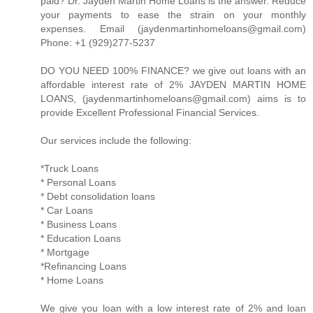
paid? Dr. Jayden Martin Home Loans is the answer. Reduce
your payments to ease the strain on your monthly
expenses. Email (jaydenmartinhomeloans@gmail.com)
Phone: +1 (929)277-5237
DO YOU NEED 100% FINANCE? we give out loans with an
affordable interest rate of 2% JAYDEN MARTIN HOME
LOANS, (jaydenmartinhomeloans@gmail.com) aims is to
provide Excellent Professional Financial Services.
Our services include the following:
*Truck Loans
* Personal Loans
* Debt consolidation loans
* Car Loans
* Business Loans
* Education Loans
* Mortgage
*Refinancing Loans
* Home Loans
We give you loan with a low interest rate of 2% and loan