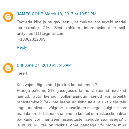
JAMES COLE
March 19, 2017 at 10:52 PM
Taotleda kiire ja mugav laenu, et maksta ära arveid madal
intressimäär 2% .Sest rohkem informatsiooni e-mail:
unitycredit111@gmail.com
+13862022899
Reply
Bill
June 27, 2018 at 7:46 AM
Tere !
Kas vajate õigustatud ja kiiret laenuteenust?
Praegu pakume 3% igasuguseid laene, ärilaenud, isiklikud
laenud, auto laenud, põllumajandus laenud või projekti
rahastamine? Pakume laene äriühingutele ja üksikisikutele
kogu maailmas, võlgade konsolideerimisega, kuigi teil on
madala krediidiskoori saamine ja kui teil on raskusi kohalike
pankade või finantseerimisasutuste laenude saamisega? ,
ja nüüd, kui teil on raskusi oma pangaga või mõne muu