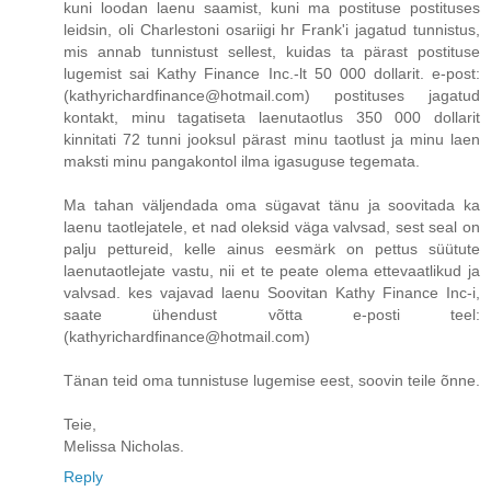
kuni loodan laenu saamist, kuni ma postituse postituses
leidsin, oli Charlestoni osariigi hr Frank'i jagatud tunnistus,
mis annab tunnistust sellest, kuidas ta pärast postituse
lugemist sai Kathy Finance Inc.-lt 50 000 dollarit. e-post:
(kathyrichardfinance@hotmail.com) postituses jagatud
kontakt, minu tagatiseta laenutaotlus 350 000 dollarit
kinnitati 72 tunni jooksul pärast minu taotlust ja minu laen
maksti minu pangakontol ilma igasuguse tegemata.
Ma tahan väljendada oma sügavat tänu ja soovitada ka
laenu taotlejatele, et nad oleksid väga valvsad, sest seal on
palju pettureid, kelle ainus eesmärk on pettus süütute
laenutaotlejate vastu, nii et te peate olema ettevaatlikud ja
valvsad. kes vajavad laenu Soovitan Kathy Finance Inc-i,
saate ühendust võtta e-posti teel:
(kathyrichardfinance@hotmail.com)
Tänan teid oma tunnistuse lugemise eest, soovin teile õnne.
Teie,
Melissa Nicholas.
Reply