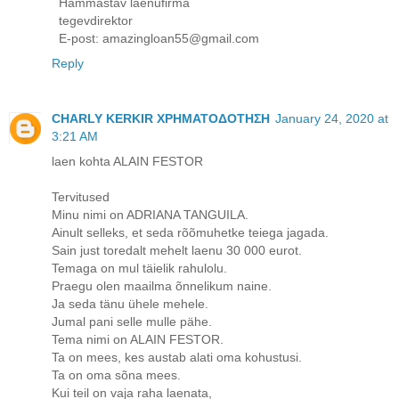
Hämmastav laenufirma
tegevdirektor
E-post: amazingloan55@gmail.com
Reply
CHARLY KERKIR ΧΡΗΜΑΤΟΔΟΤΗΣΗ
January 24, 2020 at
3:21 AM
laen kohta ALAIN FESTOR
Tervitused
Minu nimi on ADRIANA TANGUILA.
Ainult selleks, et seda rõõmuhetke teiega jagada.
Sain just toredalt mehelt laenu 30 000 eurot.
Temaga on mul täielik rahulolu.
Praegu olen maailma õnnelikum naine.
Ja seda tänu ühele mehele.
Jumal pani selle mulle pähe.
Tema nimi on ALAIN FESTOR.
Ta on mees, kes austab alati oma kohustusi.
Ta on oma sõna mees.
Kui teil on vaja raha laenata,