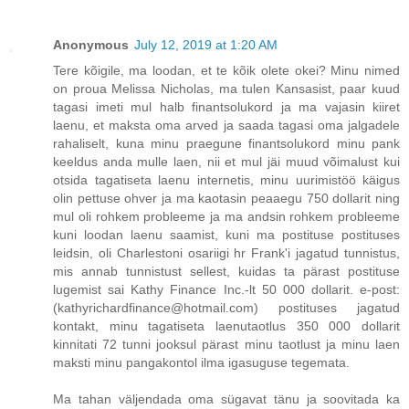
Anonymous
July 12, 2019 at 1:20 AM
Tere kõigile, ma loodan, et te kõik olete okei? Minu nimed
on proua Melissa Nicholas, ma tulen Kansasist, paar kuud
tagasi imeti mul halb finantsolukord ja ma vajasin kiiret
laenu, et maksta oma arved ja saada tagasi oma jalgadele
rahaliselt, kuna minu praegune finantsolukord minu pank
keeldus anda mulle laen, nii et mul jäi muud võimalust kui
otsida tagatiseta laenu internetis, minu uurimistöö käigus
olin pettuse ohver ja ma kaotasin peaaegu 750 dollarit ning
mul oli rohkem probleeme ja ma andsin rohkem probleeme
kuni loodan laenu saamist, kuni ma postituse postituses
leidsin, oli Charlestoni osariigi hr Frank'i jagatud tunnistus,
mis annab tunnistust sellest, kuidas ta pärast postituse
lugemist sai Kathy Finance Inc.-lt 50 000 dollarit. e-post:
(kathyrichardfinance@hotmail.com) postituses jagatud
kontakt, minu tagatiseta laenutaotlus 350 000 dollarit
kinnitati 72 tunni jooksul pärast minu taotlust ja minu laen
maksti minu pangakontol ilma igasuguse tegemata.
Ma tahan väljendada oma sügavat tänu ja soovitada ka