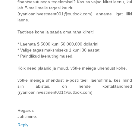
finantsasutusega tegelemisel? Kas sa vajad kiiret laenu, kui
jah E-mail meile tagasi kaudu
(ryanloaninvestment001@outlook.com) anname igat liiki
laene.
Taotlege kohe ja saada oma raha kiirelt!
* Laenata $ 5000 kuni 50,000,000 dollarini
* Valige tagasimaksmiseks 1 kuni 30 aastat.
* Paindlikud laenutingimused.
Kõik need plaanid ja muud, võtke meiega ühendust kohe.
võtke meiega ühendust e-posti teel: laenufirma, kes mind
siin abistas, on nende kontaktandmed
(ryanloaninvestment001@outlook.com)
Regards
Juhtimine.
Reply