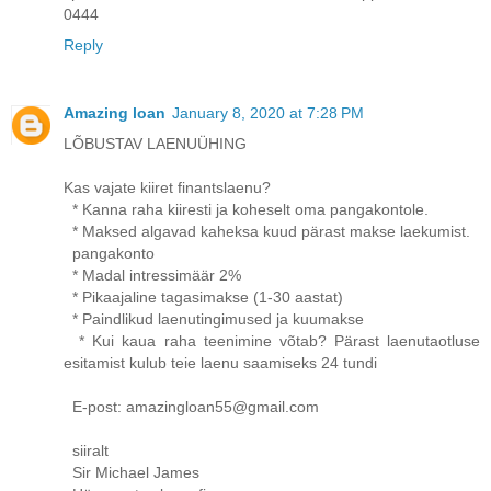
0444
Reply
Amazing loan
January 8, 2020 at 7:28 PM
LÕBUSTAV LAENUÜHING
Kas vajate kiiret finantslaenu?
* Kanna raha kiiresti ja koheselt oma pangakontole.
* Maksed algavad kaheksa kuud pärast makse laekumist.
pangakonto
* Madal intressimäär 2%
* Pikaajaline tagasimakse (1-30 aastat)
* Paindlikud laenutingimused ja kuumakse
* Kui kaua raha teenimine võtab? Pärast laenutaotluse
esitamist kulub teie laenu saamiseks 24 tundi
E-post: amazingloan55@gmail.com
siiralt
Sir Michael James