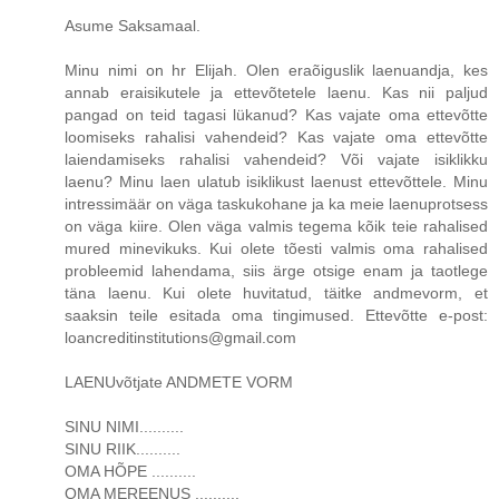
Asume Saksamaal.
Minu nimi on hr Elijah. Olen eraõiguslik laenuandja, kes
annab eraisikutele ja ettevõtetele laenu. Kas nii paljud
pangad on teid tagasi lükanud? Kas vajate oma ettevõtte
loomiseks rahalisi vahendeid? Kas vajate oma ettevõtte
laiendamiseks rahalisi vahendeid? Või vajate isiklikku
laenu? Minu laen ulatub isiklikust laenust ettevõttele. Minu
intressimäär on väga taskukohane ja ka meie laenuprotsess
on väga kiire. Olen väga valmis tegema kõik teie rahalised
mured minevikuks. Kui olete tõesti valmis oma rahalised
probleemid lahendama, siis ärge otsige enam ja taotlege
täna laenu. Kui olete huvitatud, täitke andmevorm, et
saaksin teile esitada oma tingimused. Ettevõtte e-post:
loancreditinstitutions@gmail.com
LAENUvõtjate ANDMETE VORM
SINU NIMI..........
SINU RIIK..........
OMA HÕPE ..........
OMA MEREENUS ..........