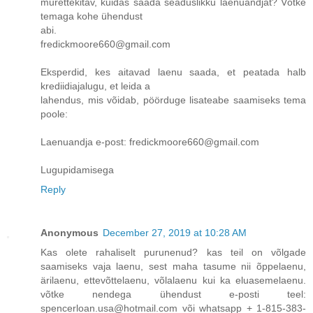
murettekitav, kuidas saada seaduslikku laenuandjat? Võtke
temaga kohe ühendust
abi.
fredickmoore660@gmail.com
Eksperdid, kes aitavad laenu saada, et peatada halb
krediidiajalugu, et leida a
lahendus, mis võidab, pöörduge lisateabe saamiseks tema
poole:
Laenuandja e-post: fredickmoore660@gmail.com
Lugupidamisega
Reply
Anonymous
December 27, 2019 at 10:28 AM
Kas olete rahaliselt purunenud? kas teil on võlgade
saamiseks vaja laenu, sest maha tasume nii õppelaenu,
ärilaenu, ettevõttelaenu, võlalaenu kui ka eluasemelaenu.
võtke nendega ühendust e-posti teel:
spencerloan.usa@hotmail.com või whatsapp + 1-815-383-