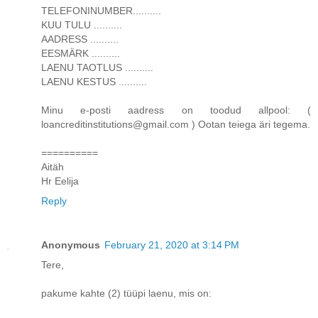
TELEFONINUMBER..........
KUU TULU ..........
AADRESS ..........
EESMÄRK ..........
LAENU TAOTLUS ..........
LAENU KESTUS ..........
Minu e-posti aadress on toodud allpool: (
loancreditinstitutions@gmail.com ) Ootan teiega äri tegema.
==========
Aitäh
Hr Eelija
Reply
Anonymous
February 21, 2020 at 3:14 PM
Tere,
pakume kahte (2) tüüpi laenu, mis on: