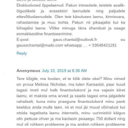
Eksklusiivsed õppelaenud. Pakun inimestele, teistele avalik-
õiguslikele ja erasektori laenudele ning paljudele
ettevõtluslaenudele. Olen teie käsutuses laenu, kinnisvara,
rahastamise ja muu kohta. Pakun nii pikaajalisi kui ka
lühiajalisi laene. Võtke minuga täna ühendust ja saage
esmaklassiline finantseerimine.
E-post: gaus.chantal@outlook.fr ou
gausschantal@mailo.com whatsapp .... + 33648421181
Reply
Anonymous
July 10, 2019 at 6:36 AM
Tere kõigile, ma loodan, et te kõik olete okei? Minu nimed
on proua Melissa Nicholas, ma tulen Kansasist, paar kuud
tagasi imeti mul halb finantsolukord ja ma vajasin kiiret
laenu, et maksta oma arved ja saada tagasi oma jalgadele
rahaliselt, kuna minu praegune finantsolukord minu pank
keeldus anda mulle laen, nii et mul jäi muud võimalust kui
otsida tagatiseta laenu internetis, minu uurimistöö käigus
olin pettuse ohver ja ma kaotasin peaaegu 750 dollarit ning
mul oli rohkem probleeme ja ma andsin rohkem probleeme