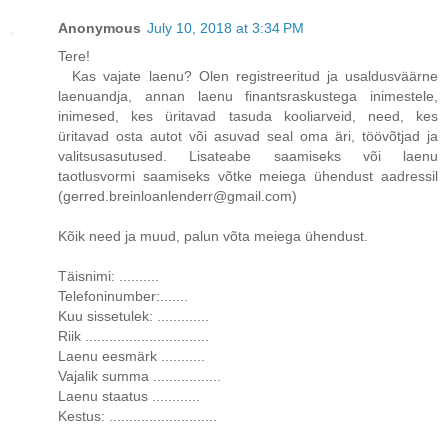
Anonymous
July 10, 2018 at 3:34 PM
Tere!
Kas vajate laenu? Olen registreeritud ja usaldusväärne
laenuandja, annan laenu finantsraskustega inimestele,
inimesed, kes üritavad tasuda kooliarveid, need, kes
üritavad osta autot või asuvad seal oma äri, töövõtjad ja
valitsusasutused. Lisateabe saamiseks või laenu
taotlusvormi saamiseks võtke meiega ühendust aadressil
(gerred.breinloanlenderr@gmail.com)
Kõik need ja muud, palun võta meiega ühendust.
Täisnimi: ..........
Telefoninumber:.......
Kuu sissetulek: .............
Riik ...............................
Laenu eesmärk ...........
Vajalik summa .................
Laenu staatus ............
Kestus: ...........................