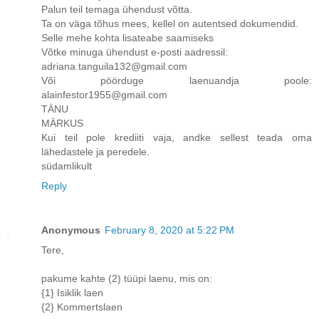
Palun teil temaga ühendust võtta.
Ta on väga tõhus mees, kellel on autentsed dokumendid.
Selle mehe kohta lisateabe saamiseks
Võtke minuga ühendust e-posti aadressil:
adriana.tanguila132@gmail.com
Või pöörduge laenuandja poole:
alainfestor1955@gmail.com
TÄNU
MÄRKUS
Kui teil pole krediiti vaja, andke sellest teada oma
lähedastele ja peredele.
südamlikult
Reply
Anonymous
February 8, 2020 at 5:22 PM
Tere,
pakume kahte (2) tüüpi laenu, mis on:
{1} Isiklik laen
{2} Kommertslaen