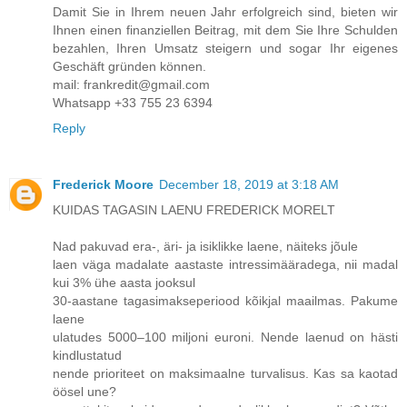
Damit Sie in Ihrem neuen Jahr erfolgreich sind, bieten wir
Ihnen einen finanziellen Beitrag, mit dem Sie Ihre Schulden
bezahlen, Ihren Umsatz steigern und sogar Ihr eigenes
Geschäft gründen können.
mail: frankredit@gmail.com
Whatsapp +33 755 23 6394
Reply
Frederick Moore
December 18, 2019 at 3:18 AM
KUIDAS TAGASIN LAENU FREDERICK MORELT
Nad pakuvad era-, äri- ja isiklikke laene, näiteks jõule
laen väga madalate aastaste intressimääradega, nii madal
kui 3% ühe aasta jooksul
30-aastane tagasimakseperiood kõikjal maailmas. Pakume
laene
ulatudes 5000–100 miljoni euroni. Nende laenud on hästi
kindlustatud
nende prioriteet on maksimaalne turvalisus. Kas sa kaotad
öösel une?