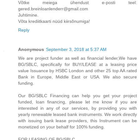
Võtke meiega ühendust e-posti teel:
gered.breinloanlenderr@gmail.com
Juhtimine.
Võta krediitkaarti nüüd kiirsõnumiga!
Reply
Anonymous
September 3, 2018 at 5:37 AM
We are project funder as well as financial lender,We have
BG/SBLC, specifically for BUY/LEASE at a leasing price
value Issuance by HSBC London and other 25 top AA rated
Bank in Europe, Middle East or USA. We also secure
funding.
Our BG/SBLC Financing can help you get your project
funded, loan financing, please let me know if you are
interested in any of our services, by providing you with
yearly renewable leased bank instruments. We work directly
with issuing bank lease providers, this Instrument can be
monetized on your behalf for 100% funding.
FOR LEASING OF BG/SBLC