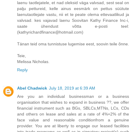
laenu taotlejatele, et nad oleksid väga valvsad, sest seal on
palju pettureid, kelle ainus eesmärk on pettus süütute
laenutaotlejate vastu, nii et te peate olema ettevaatlikud ja
valvsad. kes vajavad laenu Soovitan Kathy Finance Inc-i,
saate ühendust võtta e-posti teel:
(kathyrichardfinance@hotmail.com)
Tänan teid oma tunnistuse lugemise eest, soovin teile õnne.
Teie,
Melissa Nicholas.
Reply
Abel Chadwick
July 18, 2019 at 6:39 AM
Are you an individual businessman or a business
organisation that wishes to expand in business ??, we offer
financial instrument such as BGs, SBLCs,MTNs, LCs, CDs
and others on lease and sales at a rate of 4%+2% of the
face value and reasonable conditionfrom a genuine
provider. You are at liberty to engage our leased facilities
into trade programs as well as in signatory project(s) such