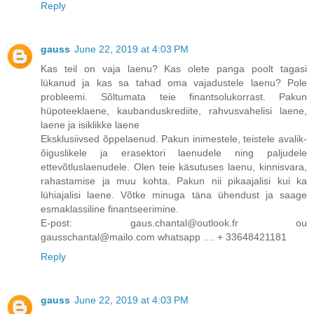
Reply
gauss
June 22, 2019 at 4:03 PM
Kas teil on vaja laenu? Kas olete panga poolt tagasi
lükanud ja kas sa tahad oma vajadustele laenu? Pole
probleemi. Sõltumata teie finantsolukorrast. Pakun
hüpoteeklaene, kaubanduskrediite, rahvusvahelisi laene,
laene ja isiklikke laene
Eksklusiivsed õppelaenud. Pakun inimestele, teistele avalik-
õiguslikele ja erasektori laenudele ning paljudele
ettevõtluslaenudele. Olen teie käsutuses laenu, kinnisvara,
rahastamise ja muu kohta. Pakun nii pikaajalisi kui ka
lühiajalisi laene. Võtke minuga täna ühendust ja saage
esmaklassiline finantseerimine.
E-post: gaus.chantal@outlook.fr ou
gausschantal@mailo.com whatsapp .... + 33648421181
Reply
gauss
June 22, 2019 at 4:03 PM