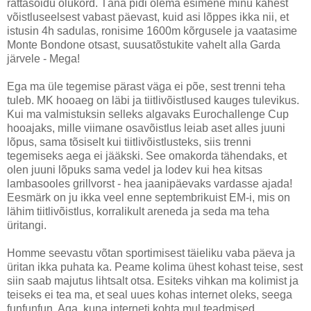
rattasõidu olukord. Täna pidi olema esimene minu kahest
võistluseelsest vabast päevast, kuid asi lõppes ikka nii, et
istusin 4h sadulas, ronisime 1600m kõrgusele ja vaatasime
Monte Bondone otsast, suusatõstukite vahelt alla Garda
järvele - Mega!
Ega ma üle tegemise pärast väga ei põe, sest trenni teha
tuleb. MK hooaeg on läbi ja tiitlivõistlused kauges tulevikus.
Kui ma valmistuksin selleks algavaks Eurochallenge Cup
hooajaks, mille viimane osavõistlus leiab aset alles juuni
lõpus, sama tõsiselt kui tiitlivõistlusteks, siis trenni
tegemiseks aega ei jääkski. See omakorda tähendaks, et
olen juuni lõpuks sama vedel ja lodev kui hea kitsas
lambasooles grillvorst - hea jaanipäevaks vardasse ajada!
Eesmärk on ju ikka veel enne septembrikuist EM-i, mis on
lähim tiitlivõistlus, korralikult areneda ja seda ma teha
üritangi.
Homme seevastu võtan sportimisest täieliku vaba päeva ja
üritan ikka puhata ka. Peame kolima ühest kohast teise, sest
siin saab majutus lihtsalt otsa. Esiteks vihkan ma kolimist ja
teiseks ei tea ma, et seal uues kohas internet oleks, seega
funfunfun. Aga, kuna interneti kohta mul teadmised