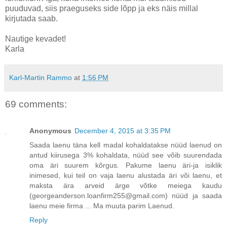
puuduvad, siis praeguseks side lõpp ja eks näis millal
kirjutada saab.
Nautige kevadet!
Karla
Karl-Martin Rammo
at
1:56 PM
69 comments:
Anonymous
December 4, 2015 at 3:35 PM
Saada laenu täna kell madal kohaldatakse nüüd laenud on
antud kiirusega 3% kohaldata, nüüd see võib suurendada
oma äri suurem kõrgus. Pakume laenu äri-ja isiklik
inimesed, kui teil on vaja laenu alustada äri või laenu, et
maksta ära arveid ärge võtke meiega kaudu
(georgeanderson.loanfirm255@gmail.com) nüüd ja saada
laenu meie firma ... Ma muuta parim Laenud.
Reply