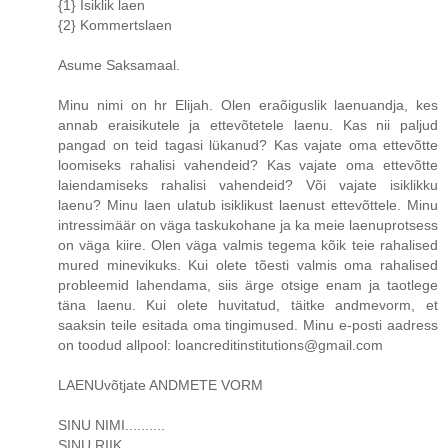
{1} Isiklik laen
{2} Kommertslaen
Asume Saksamaal.
Minu nimi on hr Elijah. Olen eraõiguslik laenuandja, kes
annab eraisikutele ja ettevõtetele laenu. Kas nii paljud
pangad on teid tagasi lükanud? Kas vajate oma ettevõtte
loomiseks rahalisi vahendeid? Kas vajate oma ettevõtte
laiendamiseks rahalisi vahendeid? Või vajate isiklikku
laenu? Minu laen ulatub isiklikust laenust ettevõttele. Minu
intressimäär on väga taskukohane ja ka meie laenuprotsess
on väga kiire. Olen väga valmis tegema kõik teie rahalised
mured minevikuks. Kui olete tõesti valmis oma rahalised
probleemid lahendama, siis ärge otsige enam ja taotlege
täna laenu. Kui olete huvitatud, täitke andmevorm, et
saaksin teile esitada oma tingimused. Minu e-posti aadress
on toodud allpool: loancreditinstitutions@gmail.com
LAENUvõtjate ANDMETE VORM
SINU NIMI..........
SINU RIIK..........