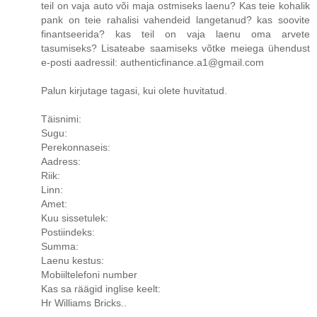
teil on vaja auto või maja ostmiseks laenu? Kas teie kohalik
pank on teie rahalisi vahendeid langetanud? kas soovite
finantseerida? kas teil on vaja laenu oma arvete
tasumiseks? Lisateabe saamiseks võtke meiega ühendust
e-posti aadressil: authenticfinance.a1@gmail.com
Palun kirjutage tagasi, kui olete huvitatud.
Täisnimi:
Sugu:
Perekonnaseis:
Aadress:
Riik:
Linn:
Amet:
Kuu sissetulek:
Postiindeks:
Summa:
Laenu kestus:
Mobiiltelefoni number
Kas sa räägid inglise keelt:
Hr Williams Bricks..