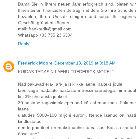
Damit Sie in Ihrem neuen Jahr erfolgreich sind, bieten wir
Ihnen einen finanziellen Beitrag, mit dem Sie Ihre Schulden
bezahlen, Ihren Umsatz steigern und sogar Ihr eigenes
Geschäft gründen können.
mail: frankredit@gmail.com
Whatsapp +33 755 23 6394
Reply
Frederick Moore
December 18, 2019 at 3:18 AM
KUIDAS TAGASIN LAENU FREDERICK MORELT
Nad pakuvad era-, äri- ja isiklikke laene, näiteks jõule
laen väga madalate aastaste intressimääradega, nii madal
kui 3% ühe aasta jooksul
30-aastane tagasimakseperiood kõikjal maailmas. Pakume
laene
ulatudes 5000–100 miljoni euroni. Nende laenud on hästi
kindlustatud
nende prioriteet on maksimaalne turvalisus. Kas sa kaotad
öösel une?