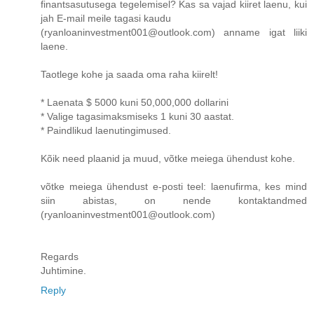
finantsasutusega tegelemisel? Kas sa vajad kiiret laenu, kui
jah E-mail meile tagasi kaudu
(ryanloaninvestment001@outlook.com) anname igat liiki
laene.
Taotlege kohe ja saada oma raha kiirelt!
* Laenata $ 5000 kuni 50,000,000 dollarini
* Valige tagasimaksmiseks 1 kuni 30 aastat.
* Paindlikud laenutingimused.
Kõik need plaanid ja muud, võtke meiega ühendust kohe.
võtke meiega ühendust e-posti teel: laenufirma, kes mind
siin abistas, on nende kontaktandmed
(ryanloaninvestment001@outlook.com)
Regards
Juhtimine.
Reply