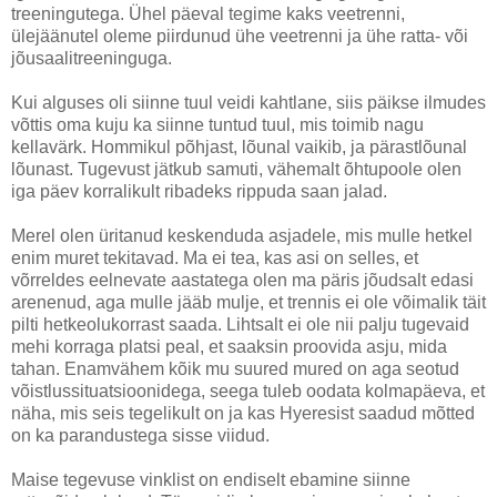
treeningutega. Ühel päeval tegime kaks veetrenni,
ülejäänutel oleme piirdunud ühe veetrenni ja ühe ratta- või
jõusaalitreeninguga.
Kui alguses oli siinne tuul veidi kahtlane, siis päikse ilmudes
võttis oma kuju ka siinne tuntud tuul, mis toimib nagu
kellavärk. Hommikul põhjast, lõunal vaikib, ja pärastlõunal
lõunast. Tugevust jätkub samuti, vähemalt õhtupoole olen
iga päev korralikult ribadeks rippuda saan jalad.
Merel olen üritanud keskenduda asjadele, mis mulle hetkel
enim muret tekitavad. Ma ei tea, kas asi on selles, et
võrreldes eelnevate aastatega olen ma päris jõudsalt edasi
arenenud, aga mulle jääb mulje, et trennis ei ole võimalik täit
pilti hetkeolukorrast saada. Lihtsalt ei ole nii palju tugevaid
mehi korraga platsi peal, et saaksin proovida asju, mida
tahan. Enamvähem kõik mu suured mured on aga seotud
võistlussituatsioonidega, seega tuleb oodata kolmapäeva, et
näha, mis seis tegelikult on ja kas Hyeresist saadud mõtted
on ka parandustega sisse viidud.
Maise tegevuse vinklist on endiselt ebamine siinne