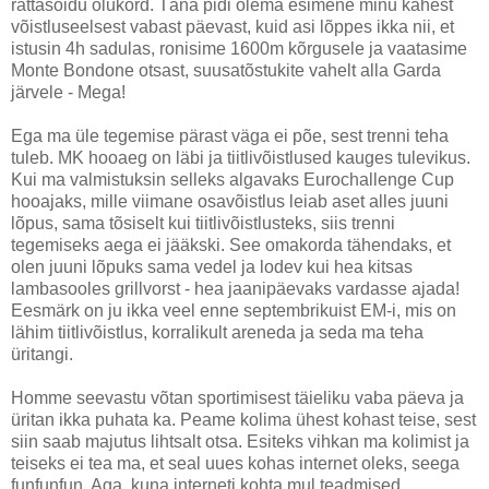
rattasõidu olukord. Täna pidi olema esimene minu kahest
võistluseelsest vabast päevast, kuid asi lõppes ikka nii, et
istusin 4h sadulas, ronisime 1600m kõrgusele ja vaatasime
Monte Bondone otsast, suusatõstukite vahelt alla Garda
järvele - Mega!
Ega ma üle tegemise pärast väga ei põe, sest trenni teha
tuleb. MK hooaeg on läbi ja tiitlivõistlused kauges tulevikus.
Kui ma valmistuksin selleks algavaks Eurochallenge Cup
hooajaks, mille viimane osavõistlus leiab aset alles juuni
lõpus, sama tõsiselt kui tiitlivõistlusteks, siis trenni
tegemiseks aega ei jääkski. See omakorda tähendaks, et
olen juuni lõpuks sama vedel ja lodev kui hea kitsas
lambasooles grillvorst - hea jaanipäevaks vardasse ajada!
Eesmärk on ju ikka veel enne septembrikuist EM-i, mis on
lähim tiitlivõistlus, korralikult areneda ja seda ma teha
üritangi.
Homme seevastu võtan sportimisest täieliku vaba päeva ja
üritan ikka puhata ka. Peame kolima ühest kohast teise, sest
siin saab majutus lihtsalt otsa. Esiteks vihkan ma kolimist ja
teiseks ei tea ma, et seal uues kohas internet oleks, seega
funfunfun. Aga, kuna interneti kohta mul teadmised