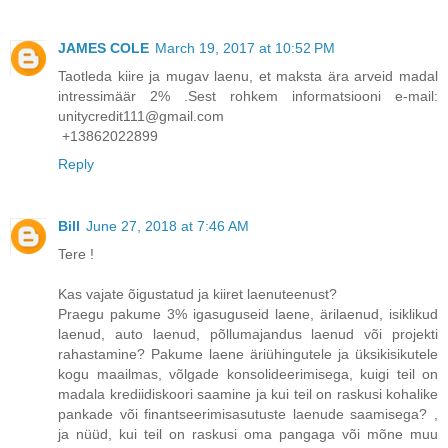
JAMES COLE
March 19, 2017 at 10:52 PM
Taotleda kiire ja mugav laenu, et maksta ära arveid madal
intressimäär 2% .Sest rohkem informatsiooni e-mail:
unitycredit111@gmail.com
+13862022899
Reply
Bill
June 27, 2018 at 7:46 AM
Tere !
Kas vajate õigustatud ja kiiret laenuteenust?
Praegu pakume 3% igasuguseid laene, ärilaenud, isiklikud
laenud, auto laenud, põllumajandus laenud või projekti
rahastamine? Pakume laene äriühingutele ja üksikisikutele
kogu maailmas, võlgade konsolideerimisega, kuigi teil on
madala krediidiskoori saamine ja kui teil on raskusi kohalike
pankade või finantseerimisasutuste laenude saamisega? ,
ja nüüd, kui teil on raskusi oma pangaga või mõne muu