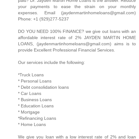
paid? Dr. Jayden Martin Home Loans is the answer. Reduce
your payments to ease the strain on your monthly
expenses. Email (jaydenmartinhomeloans@gmail.com)
Phone: +1 (929)277-5237
DO YOU NEED 100% FINANCE? we give out loans with an
affordable interest rate of 2% JAYDEN MARTIN HOME
LOANS, (jaydenmartinhomeloans@gmail.com) aims is to
provide Excellent Professional Financial Services.
Our services include the following:
*Truck Loans
* Personal Loans
* Debt consolidation loans
* Car Loans
* Business Loans
* Education Loans
* Mortgage
*Refinancing Loans
* Home Loans
We give you loan with a low interest rate of 2% and loan