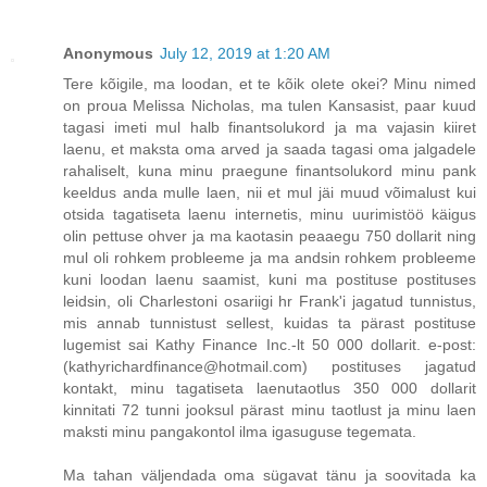
Anonymous
July 12, 2019 at 1:20 AM
Tere kõigile, ma loodan, et te kõik olete okei? Minu nimed
on proua Melissa Nicholas, ma tulen Kansasist, paar kuud
tagasi imeti mul halb finantsolukord ja ma vajasin kiiret
laenu, et maksta oma arved ja saada tagasi oma jalgadele
rahaliselt, kuna minu praegune finantsolukord minu pank
keeldus anda mulle laen, nii et mul jäi muud võimalust kui
otsida tagatiseta laenu internetis, minu uurimistöö käigus
olin pettuse ohver ja ma kaotasin peaaegu 750 dollarit ning
mul oli rohkem probleeme ja ma andsin rohkem probleeme
kuni loodan laenu saamist, kuni ma postituse postituses
leidsin, oli Charlestoni osariigi hr Frank'i jagatud tunnistus,
mis annab tunnistust sellest, kuidas ta pärast postituse
lugemist sai Kathy Finance Inc.-lt 50 000 dollarit. e-post:
(kathyrichardfinance@hotmail.com) postituses jagatud
kontakt, minu tagatiseta laenutaotlus 350 000 dollarit
kinnitati 72 tunni jooksul pärast minu taotlust ja minu laen
maksti minu pangakontol ilma igasuguse tegemata.
Ma tahan väljendada oma sügavat tänu ja soovitada ka