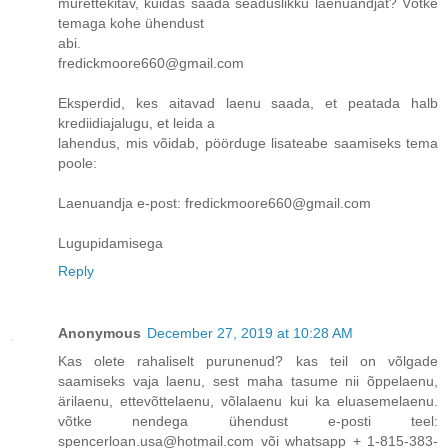
murettekitav, kuidas saada seaduslikku laenuandjat? Võtke
temaga kohe ühendust
abi.
fredickmoore660@gmail.com
Eksperdid, kes aitavad laenu saada, et peatada halb
krediidiajalugu, et leida a
lahendus, mis võidab, pöörduge lisateabe saamiseks tema
poole:
Laenuandja e-post: fredickmoore660@gmail.com
Lugupidamisega
Reply
Anonymous
December 27, 2019 at 10:28 AM
Kas olete rahaliselt purunenud? kas teil on võlgade
saamiseks vaja laenu, sest maha tasume nii õppelaenu,
ärilaenu, ettevõttelaenu, võlalaenu kui ka eluasemelaenu.
võtke nendega ühendust e-posti teel:
spencerloan.usa@hotmail.com või whatsapp + 1-815-383-