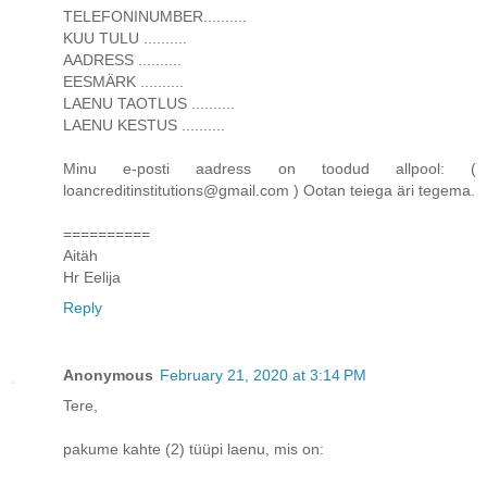
TELEFONINUMBER..........
KUU TULU ..........
AADRESS ..........
EESMÄRK ..........
LAENU TAOTLUS ..........
LAENU KESTUS ..........
Minu e-posti aadress on toodud allpool: (
loancreditinstitutions@gmail.com ) Ootan teiega äri tegema.
==========
Aitäh
Hr Eelija
Reply
Anonymous
February 21, 2020 at 3:14 PM
Tere,
pakume kahte (2) tüüpi laenu, mis on: