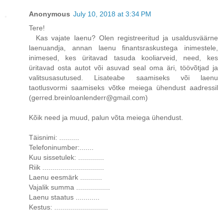
Anonymous
July 10, 2018 at 3:34 PM
Tere!
Kas vajate laenu? Olen registreeritud ja usaldusväärne
laenuandja, annan laenu finantsraskustega inimestele,
inimesed, kes üritavad tasuda kooliarveid, need, kes
üritavad osta autot või asuvad seal oma äri, töövõtjad ja
valitsusasutused. Lisateabe saamiseks või laenu
taotlusvormi saamiseks võtke meiega ühendust aadressil
(gerred.breinloanlenderr@gmail.com)
Kõik need ja muud, palun võta meiega ühendust.
Täisnimi: ..........
Telefoninumber:.......
Kuu sissetulek: .............
Riik ...............................
Laenu eesmärk ...........
Vajalik summa .................
Laenu staatus ............
Kestus: ...........................