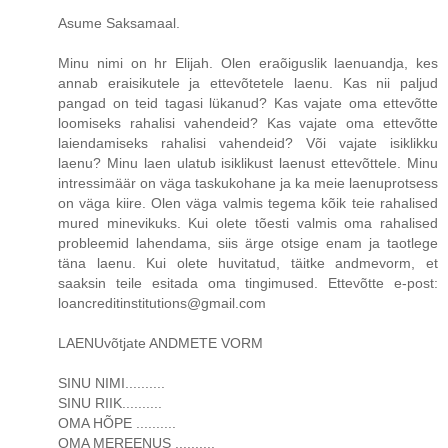
Asume Saksamaal.
Minu nimi on hr Elijah. Olen eraõiguslik laenuandja, kes
annab eraisikutele ja ettevõtetele laenu. Kas nii paljud
pangad on teid tagasi lükanud? Kas vajate oma ettevõtte
loomiseks rahalisi vahendeid? Kas vajate oma ettevõtte
laiendamiseks rahalisi vahendeid? Või vajate isiklikku
laenu? Minu laen ulatub isiklikust laenust ettevõttele. Minu
intressimäär on väga taskukohane ja ka meie laenuprotsess
on väga kiire. Olen väga valmis tegema kõik teie rahalised
mured minevikuks. Kui olete tõesti valmis oma rahalised
probleemid lahendama, siis ärge otsige enam ja taotlege
täna laenu. Kui olete huvitatud, täitke andmevorm, et
saaksin teile esitada oma tingimused. Ettevõtte e-post:
loancreditinstitutions@gmail.com
LAENUvõtjate ANDMETE VORM
SINU NIMI..........
SINU RIIK..........
OMA HÕPE ..........
OMA MEREENUS ..........