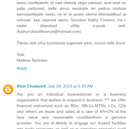
laenu taotlejatele, et nad oleksid väga valvsad, sest seal on
palju pettureid, kelle ainus eesmärk on pettus süütute
laenutaotlejate vastu, nii et te peate olema ettevaatlikud ja
valvsad. kes vajavad laenu Soovitan Kathy Finance Inc-i,
saate ühendust võtta e-posti teel:
(kathyrichardfinance@hotmail.com)
Tänan teid oma tunnistuse lugemise eest, soovin teile õnne.
Teie,
Melissa Nicholas.
Reply
Abel Chadwick
July 18, 2019 at 6:39 AM
Are you an individual businessman or a business
organisation that wishes to expand in business ??, we offer
financial instrument such as BGs, SBLCs,MTNs, LCs, CDs
and others on lease and sales at a rate of 4%+2% of the
face value and reasonable conditionfrom a genuine
provider. You are at liberty to engage our leased facilities
into trade programs as well as in signatory project(s) such