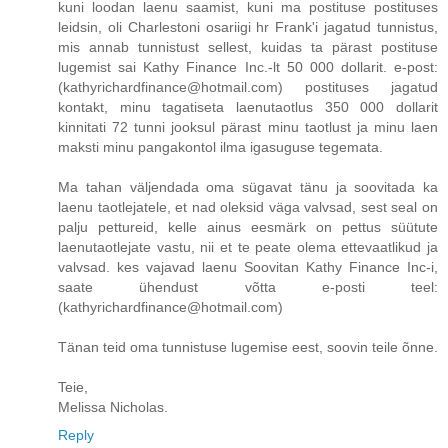
kuni loodan laenu saamist, kuni ma postituse postituses
leidsin, oli Charlestoni osariigi hr Frank'i jagatud tunnistus,
mis annab tunnistust sellest, kuidas ta pärast postituse
lugemist sai Kathy Finance Inc.-lt 50 000 dollarit. e-post:
(kathyrichardfinance@hotmail.com) postituses jagatud
kontakt, minu tagatiseta laenutaotlus 350 000 dollarit
kinnitati 72 tunni jooksul pärast minu taotlust ja minu laen
maksti minu pangakontol ilma igasuguse tegemata.
Ma tahan väljendada oma sügavat tänu ja soovitada ka
laenu taotlejatele, et nad oleksid väga valvsad, sest seal on
palju pettureid, kelle ainus eesmärk on pettus süütute
laenutaotlejate vastu, nii et te peate olema ettevaatlikud ja
valvsad. kes vajavad laenu Soovitan Kathy Finance Inc-i,
saate ühendust võtta e-posti teel:
(kathyrichardfinance@hotmail.com)
Tänan teid oma tunnistuse lugemise eest, soovin teile õnne.
Teie,
Melissa Nicholas.
Reply