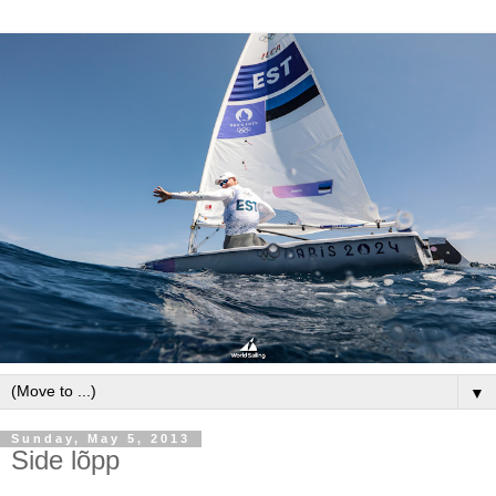
▼
Sunday, May 5, 2013
Side lõpp