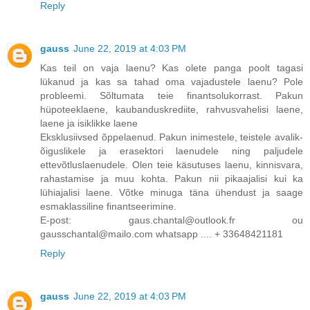
Reply
gauss
June 22, 2019 at 4:03 PM
Kas teil on vaja laenu? Kas olete panga poolt tagasi
lükanud ja kas sa tahad oma vajadustele laenu? Pole
probleemi. Sõltumata teie finantsolukorrast. Pakun
hüpoteeklaene, kaubanduskrediite, rahvusvahelisi laene,
laene ja isiklikke laene
Eksklusiivsed õppelaenud. Pakun inimestele, teistele avalik-
õiguslikele ja erasektori laenudele ning paljudele
ettevõtluslaenudele. Olen teie käsutuses laenu, kinnisvara,
rahastamise ja muu kohta. Pakun nii pikaajalisi kui ka
lühiajalisi laene. Võtke minuga täna ühendust ja saage
esmaklassiline finantseerimine.
E-post: gaus.chantal@outlook.fr ou
gausschantal@mailo.com whatsapp .... + 33648421181
Reply
gauss
June 22, 2019 at 4:03 PM