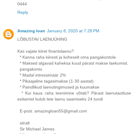
0444
Reply
Amazing loan
January 8, 2020 at 7:28 PM
LÕBUSTAV LAENUÜHING
Kas vajate kiiret finantslaenu?
* Kanna raha kiiresti ja koheselt oma pangakontole.
* Maksed algavad kaheksa kuud pärast makse laekumist.
pangakonto
* Madal intressimäär 2%
* Pikaajaline tagasimakse (1-30 aastat)
* Paindlikud laenutingimused ja kuumakse
* Kui kaua raha teenimine võtab? Pärast laenutaotluse
esitamist kulub teie laenu saamiseks 24 tundi
E-post: amazingloan55@gmail.com
siiralt
Sir Michael James