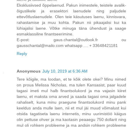
Eksklusiivsed õppelaenud. Pakun inimestele, teistele avalik-
õiguslikele ja erasektori laenudele ning paljudele
ettevõtluslaenudele. Olen teie käsutuses laenu, kinnisvara,
rahastamise ja muu kohta. Pakun nii pikaajalisi kui ka
lühiajalisi laene. Võtke minuga täna ühendust ja saage
esmaklassiline finantseerimine.
E-post: gaus.chantal@outlook.fr ou
gausschantal@mailo.com whatsapp .... + 33648421181
Reply
Anonymous
July 10, 2019 at 6:36 AM
Tere kõigile, ma loodan, et te kõik olete okei? Minu nimed
on proua Melissa Nicholas, ma tulen Kansasist, paar kuud
tagasi imeti mul halb finantsolukord ja ma vajasin kiiret
laenu, et maksta oma arved ja saada tagasi oma jalgadele
rahaliselt, kuna minu praegune finantsolukord minu pank
keeldus anda mulle laen, nii et mul jäi muud võimalust kui
otsida tagatiseta laenu internetis, minu uurimistöö käigus
olin pettuse ohver ja ma kaotasin peaaegu 750 dollarit ning
mul oli rohkem probleeme ja ma andsin rohkem probleeme