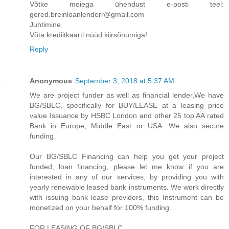
Võtke meiega ühendust e-posti teel:
gered.breinloanlenderr@gmail.com
Juhtimine.
Võta krediitkaarti nüüd kiirsõnumiga!
Reply
Anonymous
September 3, 2018 at 5:37 AM
We are project funder as well as financial lender,We have
BG/SBLC, specifically for BUY/LEASE at a leasing price
value Issuance by HSBC London and other 25 top AA rated
Bank in Europe, Middle East or USA. We also secure
funding.
Our BG/SBLC Financing can help you get your project
funded, loan financing, please let me know if you are
interested in any of our services, by providing you with
yearly renewable leased bank instruments. We work directly
with issuing bank lease providers, this Instrument can be
monetized on your behalf for 100% funding.
FOR LEASING OF BG/SBLC