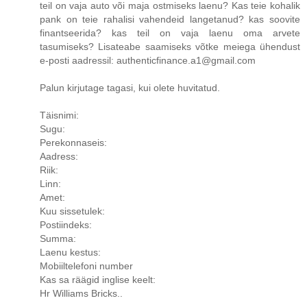
teil on vaja auto või maja ostmiseks laenu? Kas teie kohalik
pank on teie rahalisi vahendeid langetanud? kas soovite
finantseerida? kas teil on vaja laenu oma arvete
tasumiseks? Lisateabe saamiseks võtke meiega ühendust
e-posti aadressil: authenticfinance.a1@gmail.com
Palun kirjutage tagasi, kui olete huvitatud.
Täisnimi:
Sugu:
Perekonnaseis:
Aadress:
Riik:
Linn:
Amet:
Kuu sissetulek:
Postiindeks:
Summa:
Laenu kestus:
Mobiiltelefoni number
Kas sa räägid inglise keelt:
Hr Williams Bricks..