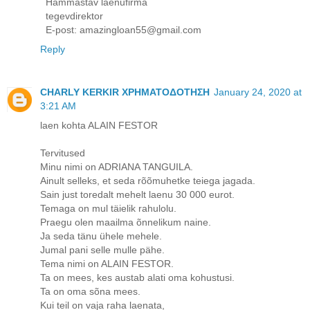
Hämmastav laenufirma
tegevdirektor
E-post: amazingloan55@gmail.com
Reply
CHARLY KERKIR ΧΡΗΜΑΤΟΔΟΤΗΣΗ
January 24, 2020 at
3:21 AM
laen kohta ALAIN FESTOR
Tervitused
Minu nimi on ADRIANA TANGUILA.
Ainult selleks, et seda rõõmuhetke teiega jagada.
Sain just toredalt mehelt laenu 30 000 eurot.
Temaga on mul täielik rahulolu.
Praegu olen maailma õnnelikum naine.
Ja seda tänu ühele mehele.
Jumal pani selle mulle pähe.
Tema nimi on ALAIN FESTOR.
Ta on mees, kes austab alati oma kohustusi.
Ta on oma sõna mees.
Kui teil on vaja raha laenata,