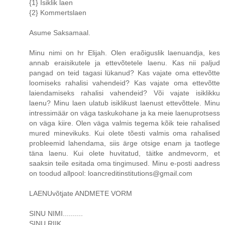
{1} Isiklik laen
{2} Kommertslaen
Asume Saksamaal.
Minu nimi on hr Elijah. Olen eraõiguslik laenuandja, kes
annab eraisikutele ja ettevõtetele laenu. Kas nii paljud
pangad on teid tagasi lükanud? Kas vajate oma ettevõtte
loomiseks rahalisi vahendeid? Kas vajate oma ettevõtte
laiendamiseks rahalisi vahendeid? Või vajate isiklikku
laenu? Minu laen ulatub isiklikust laenust ettevõttele. Minu
intressimäär on väga taskukohane ja ka meie laenuprotsess
on väga kiire. Olen väga valmis tegema kõik teie rahalised
mured minevikuks. Kui olete tõesti valmis oma rahalised
probleemid lahendama, siis ärge otsige enam ja taotlege
täna laenu. Kui olete huvitatud, täitke andmevorm, et
saaksin teile esitada oma tingimused. Minu e-posti aadress
on toodud allpool: loancreditinstitutions@gmail.com
LAENUvõtjate ANDMETE VORM
SINU NIMI..........
SINU RIIK..........