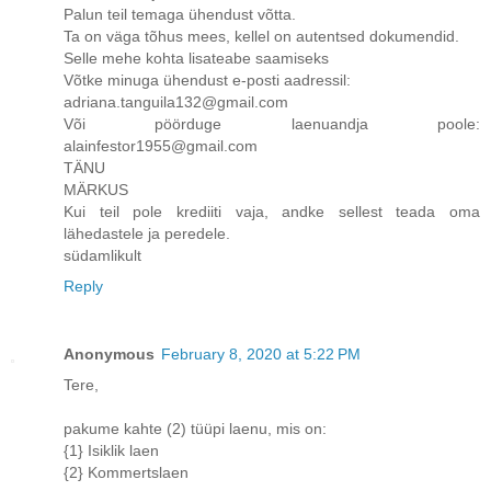
Palun teil temaga ühendust võtta.
Ta on väga tõhus mees, kellel on autentsed dokumendid.
Selle mehe kohta lisateabe saamiseks
Võtke minuga ühendust e-posti aadressil:
adriana.tanguila132@gmail.com
Või pöörduge laenuandja poole:
alainfestor1955@gmail.com
TÄNU
MÄRKUS
Kui teil pole krediiti vaja, andke sellest teada oma
lähedastele ja peredele.
südamlikult
Reply
Anonymous
February 8, 2020 at 5:22 PM
Tere,
pakume kahte (2) tüüpi laenu, mis on:
{1} Isiklik laen
{2} Kommertslaen