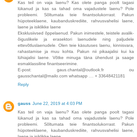
Kas teil on vaja laenu? Kas olete panga poolt tagasi
lükanud ja kas sa tahad oma vajadustele laenu? Pole
probleemi. Sõltumata teie finantsolukorrast. Pakun
hüpoteeklaene, kaubanduskrediite, rahvusvahelisi laene,
laene ja isiklikke laene
Eksklusiivsed õppelaenud. Pakun inimestele, teistele avalik-
õiguslikele ja erasektori laenudele ning paljudele
ettevõtluslaenudele. Olen teie käsutuses laenu, kinnisvara,
rahastamise ja muu kohta. Pakun nii pikaajalisi kui ka
lühiajalisi laene. Võtke minuga täna ühendust ja saage
esmaklassiline finantseerimine.
E-post: gaus.chantal@outlook.fr ou
gausschantal@mailo.com whatsapp .... + 33648421181
Reply
gauss
June 22, 2019 at 4:03 PM
Kas teil on vaja laenu? Kas olete panga poolt tagasi
lükanud ja kas sa tahad oma vajadustele laenu? Pole
probleemi. Sõltumata teie finantsolukorrast. Pakun
hüpoteeklaene, kaubanduskrediite, rahvusvahelisi laene,
laene ja isiklikke laene