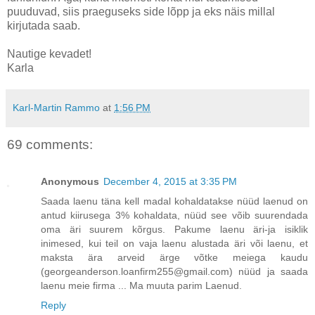
puuduvad, siis praeguseks side lõpp ja eks näis millal
kirjutada saab.
Nautige kevadet!
Karla
Karl-Martin Rammo
at
1:56 PM
69 comments:
Anonymous
December 4, 2015 at 3:35 PM
Saada laenu täna kell madal kohaldatakse nüüd laenud on
antud kiirusega 3% kohaldata, nüüd see võib suurendada
oma äri suurem kõrgus. Pakume laenu äri-ja isiklik
inimesed, kui teil on vaja laenu alustada äri või laenu, et
maksta ära arveid ärge võtke meiega kaudu
(georgeanderson.loanfirm255@gmail.com) nüüd ja saada
laenu meie firma ... Ma muuta parim Laenud.
Reply