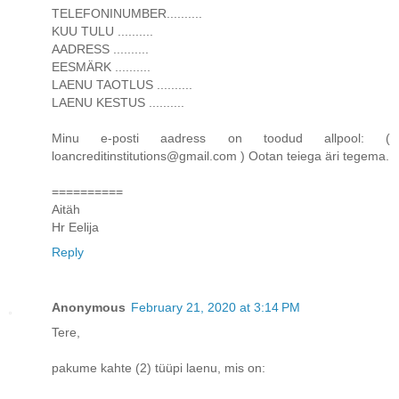
TELEFONINUMBER..........
KUU TULU ..........
AADRESS ..........
EESMÄRK ..........
LAENU TAOTLUS ..........
LAENU KESTUS ..........
Minu e-posti aadress on toodud allpool: (
loancreditinstitutions@gmail.com ) Ootan teiega äri tegema.
==========
Aitäh
Hr Eelija
Reply
Anonymous
February 21, 2020 at 3:14 PM
Tere,
pakume kahte (2) tüüpi laenu, mis on: