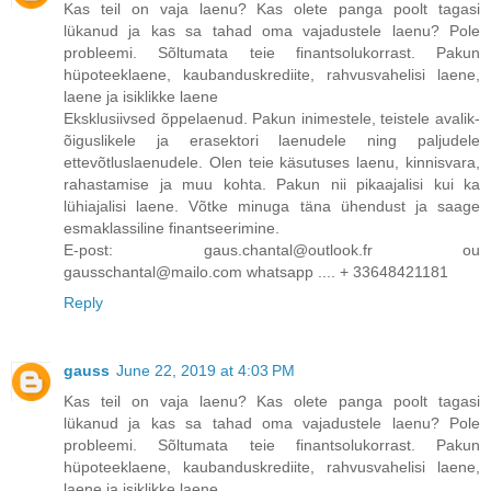
Kas teil on vaja laenu? Kas olete panga poolt tagasi
lükanud ja kas sa tahad oma vajadustele laenu? Pole
probleemi. Sõltumata teie finantsolukorrast. Pakun
hüpoteeklaene, kaubanduskrediite, rahvusvahelisi laene,
laene ja isiklikke laene
Eksklusiivsed õppelaenud. Pakun inimestele, teistele avalik-
õiguslikele ja erasektori laenudele ning paljudele
ettevõtluslaenudele. Olen teie käsutuses laenu, kinnisvara,
rahastamise ja muu kohta. Pakun nii pikaajalisi kui ka
lühiajalisi laene. Võtke minuga täna ühendust ja saage
esmaklassiline finantseerimine.
E-post: gaus.chantal@outlook.fr ou
gausschantal@mailo.com whatsapp .... + 33648421181
Reply
gauss
June 22, 2019 at 4:03 PM
Kas teil on vaja laenu? Kas olete panga poolt tagasi
lükanud ja kas sa tahad oma vajadustele laenu? Pole
probleemi. Sõltumata teie finantsolukorrast. Pakun
hüpoteeklaene, kaubanduskrediite, rahvusvahelisi laene,
laene ja isiklikke laene