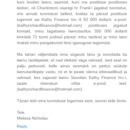
kuni loodan laenu saamist, kuni ma postituse postituses
leidsin, oli Charlestoni osariigi hr Frank'i jagatud tunnistus,
mis annab tunnistust sellest, kuidas ta pärast postituse
lugemist sai Kathy Finance Inc.-lt 50 000 dollarit. e-post:
(kathyrichardfinance@hotmail.com) postituses jagatud
kontakt, minu tagatiseta laenutaotlus 350 000 dollarit
kinnitati 72 tunni jooksul pärast minu taotlust ja minu laen
maksti minu pangakontol ilma igasuguse tegemata.
Ma tahan väljendada oma sügavat tänu ja soovitada ka
laenu taotlejatele, et nad oleksid väga valvsad, sest seal on
palju pettureid, kelle ainus eesmärk on pettus süütute
laenutaotlejate vastu, nii et te peate olema ettevaatlikud ja
valvsad. kes vajavad laenu Soovitan Kathy Finance Inc-i,
saate ühendust võtta e-posti teel:
(kathyrichardfinance@hotmail.com)
Tänan teid oma tunnistuse lugemise eest, soovin teile õnne.
Teie,
Melissa Nicholas.
Reply