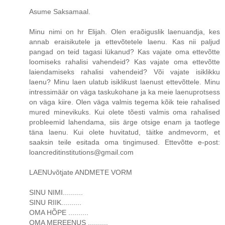
Asume Saksamaal.
Minu nimi on hr Elijah. Olen eraõiguslik laenuandja, kes
annab eraisikutele ja ettevõtetele laenu. Kas nii paljud
pangad on teid tagasi lükanud? Kas vajate oma ettevõtte
loomiseks rahalisi vahendeid? Kas vajate oma ettevõtte
laiendamiseks rahalisi vahendeid? Või vajate isiklikku
laenu? Minu laen ulatub isiklikust laenust ettevõttele. Minu
intressimäär on väga taskukohane ja ka meie laenuprotsess
on väga kiire. Olen väga valmis tegema kõik teie rahalised
mured minevikuks. Kui olete tõesti valmis oma rahalised
probleemid lahendama, siis ärge otsige enam ja taotlege
täna laenu. Kui olete huvitatud, täitke andmevorm, et
saaksin teile esitada oma tingimused. Ettevõtte e-post:
loancreditinstitutions@gmail.com
LAENUvõtjate ANDMETE VORM
SINU NIMI..........
SINU RIIK..........
OMA HÕPE ..........
OMA MEREENUS ..........