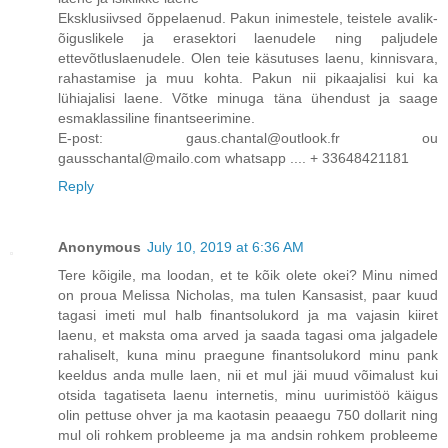
Eksklusiivsed õppelaenud. Pakun inimestele, teistele avalik-
õiguslikele ja erasektori laenudele ning paljudele
ettevõtluslaenudele. Olen teie käsutuses laenu, kinnisvara,
rahastamise ja muu kohta. Pakun nii pikaajalisi kui ka
lühiajalisi laene. Võtke minuga täna ühendust ja saage
esmaklassiline finantseerimine.
E-post: gaus.chantal@outlook.fr ou
gausschantal@mailo.com whatsapp .... + 33648421181
Reply
Anonymous
July 10, 2019 at 6:36 AM
Tere kõigile, ma loodan, et te kõik olete okei? Minu nimed
on proua Melissa Nicholas, ma tulen Kansasist, paar kuud
tagasi imeti mul halb finantsolukord ja ma vajasin kiiret
laenu, et maksta oma arved ja saada tagasi oma jalgadele
rahaliselt, kuna minu praegune finantsolukord minu pank
keeldus anda mulle laen, nii et mul jäi muud võimalust kui
otsida tagatiseta laenu internetis, minu uurimistöö käigus
olin pettuse ohver ja ma kaotasin peaaegu 750 dollarit ning
mul oli rohkem probleeme ja ma andsin rohkem probleeme