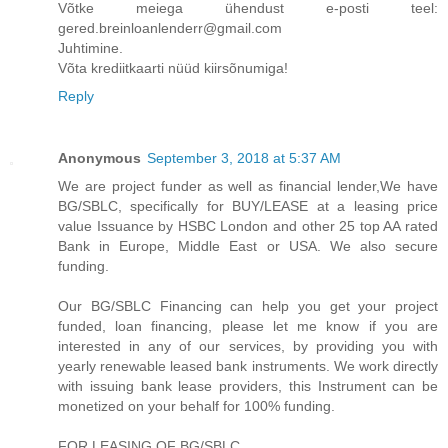
Võtke meiega ühendust e-posti teel:
gered.breinloanlenderr@gmail.com
Juhtimine.
Võta krediitkaarti nüüd kiirsõnumiga!
Reply
Anonymous
September 3, 2018 at 5:37 AM
We are project funder as well as financial lender,We have
BG/SBLC, specifically for BUY/LEASE at a leasing price
value Issuance by HSBC London and other 25 top AA rated
Bank in Europe, Middle East or USA. We also secure
funding.
Our BG/SBLC Financing can help you get your project
funded, loan financing, please let me know if you are
interested in any of our services, by providing you with
yearly renewable leased bank instruments. We work directly
with issuing bank lease providers, this Instrument can be
monetized on your behalf for 100% funding.
FOR LEASING OF BG/SBLC