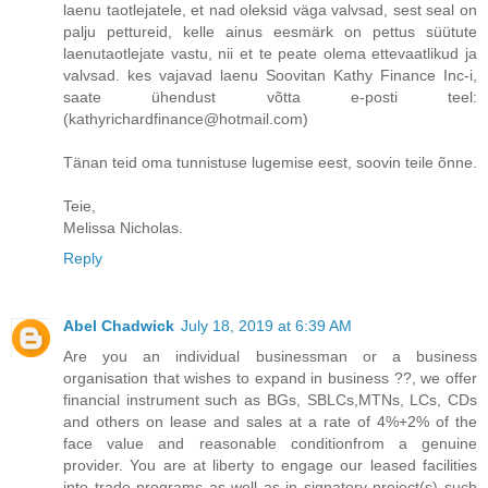
laenu taotlejatele, et nad oleksid väga valvsad, sest seal on
palju pettureid, kelle ainus eesmärk on pettus süütute
laenutaotlejate vastu, nii et te peate olema ettevaatlikud ja
valvsad. kes vajavad laenu Soovitan Kathy Finance Inc-i,
saate ühendust võtta e-posti teel:
(kathyrichardfinance@hotmail.com)
Tänan teid oma tunnistuse lugemise eest, soovin teile õnne.
Teie,
Melissa Nicholas.
Reply
Abel Chadwick
July 18, 2019 at 6:39 AM
Are you an individual businessman or a business
organisation that wishes to expand in business ??, we offer
financial instrument such as BGs, SBLCs,MTNs, LCs, CDs
and others on lease and sales at a rate of 4%+2% of the
face value and reasonable conditionfrom a genuine
provider. You are at liberty to engage our leased facilities
into trade programs as well as in signatory project(s) such