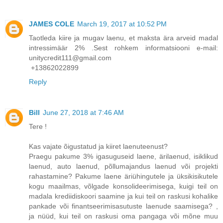
JAMES COLE
March 19, 2017 at 10:52 PM
Taotleda kiire ja mugav laenu, et maksta ära arveid madal
intressimäär 2% .Sest rohkem informatsiooni e-mail:
unitycredit111@gmail.com
+13862022899
Reply
Bill
June 27, 2018 at 7:46 AM
Tere !
Kas vajate õigustatud ja kiiret laenuteenust?
Praegu pakume 3% igasuguseid laene, ärilaenud, isiklikud
laenud, auto laenud, põllumajandus laenud või projekti
rahastamine? Pakume laene äriühingutele ja üksikisikutele
kogu maailmas, võlgade konsolideerimisega, kuigi teil on
madala krediidiskoori saamine ja kui teil on raskusi kohalike
pankade või finantseerimisasutuste laenude saamisega? ,
ja nüüd, kui teil on raskusi oma pangaga või mõne muu