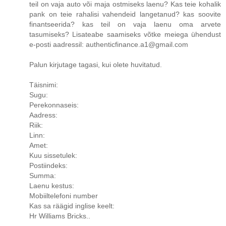
teil on vaja auto või maja ostmiseks laenu? Kas teie kohalik
pank on teie rahalisi vahendeid langetanud? kas soovite
finantseerida? kas teil on vaja laenu oma arvete
tasumiseks? Lisateabe saamiseks võtke meiega ühendust
e-posti aadressil: authenticfinance.a1@gmail.com
Palun kirjutage tagasi, kui olete huvitatud.
Täisnimi:
Sugu:
Perekonnaseis:
Aadress:
Riik:
Linn:
Amet:
Kuu sissetulek:
Postiindeks:
Summa:
Laenu kestus:
Mobiiltelefoni number
Kas sa räägid inglise keelt:
Hr Williams Bricks..