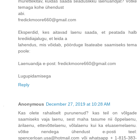
murettekitav, kuidas saada seaduslikku laenuandjat? Võtke
temaga kohe ühendust
abi.
fredickmoore660@gmail.com
Eksperdid, kes aitavad laenu saada, et peatada halb
krediidiajalugu, et leida a
lahendus, mis võidab, pöörduge lisateabe saamiseks tema
poole:
Laenuandja e-post: fredickmoore660@gmail.com
Lugupidamisega
Reply
Anonymous
December 27, 2019 at 10:28 AM
Kas olete rahaliselt purunenud? kas teil on võlgade
saamiseks vaja laenu, sest maha tasume nii õppelaenu,
ärilaenu, ettevõttelaenu, võlalaenu kui ka eluasemelaenu.
võtke nendega ühendust e-posti teel:
spencerloan.usa@hotmail.com või whatsapp + 1-815-383-