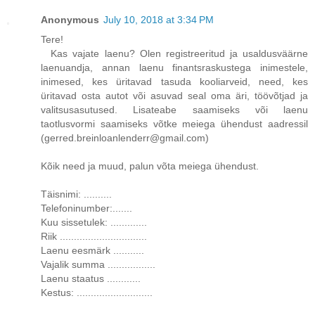
Anonymous
July 10, 2018 at 3:34 PM
Tere!
Kas vajate laenu? Olen registreeritud ja usaldusväärne
laenuandja, annan laenu finantsraskustega inimestele,
inimesed, kes üritavad tasuda kooliarveid, need, kes
üritavad osta autot või asuvad seal oma äri, töövõtjad ja
valitsusasutused. Lisateabe saamiseks või laenu
taotlusvormi saamiseks võtke meiega ühendust aadressil
(gerred.breinloanlenderr@gmail.com)
Kõik need ja muud, palun võta meiega ühendust.
Täisnimi: ..........
Telefoninumber:.......
Kuu sissetulek: .............
Riik ...............................
Laenu eesmärk ...........
Vajalik summa .................
Laenu staatus ............
Kestus: ...........................