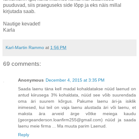
puuduvad, siis praeguseks side lõpp ja eks näis millal
kirjutada saab.
Nautige kevadet!
Karla
Karl-Martin Rammo
at
1:56 PM
69 comments:
Anonymous
December 4, 2015 at 3:35 PM
Saada laenu täna kell madal kohaldatakse nüüd laenud on
antud kiirusega 3% kohaldata, nüüd see võib suurendada
oma äri suurem kõrgus. Pakume laenu äri-ja isiklik
inimesed, kui teil on vaja laenu alustada äri või laenu, et
maksta ära arveid ärge võtke meiega kaudu
(georgeanderson.loanfirm255@gmail.com) nüüd ja saada
laenu meie firma ... Ma muuta parim Laenud.
Reply