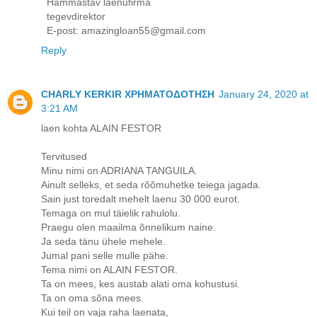
Hämmastav laenufirma
tegevdirektor
E-post: amazingloan55@gmail.com
Reply
CHARLY KERKIR ΧΡΗΜΑΤΟΔΟΤΗΣΗ
January 24, 2020 at
3:21 AM
laen kohta ALAIN FESTOR
Tervitused
Minu nimi on ADRIANA TANGUILA.
Ainult selleks, et seda rõõmuhetke teiega jagada.
Sain just toredalt mehelt laenu 30 000 eurot.
Temaga on mul täielik rahulolu.
Praegu olen maailma õnnelikum naine.
Ja seda tänu ühele mehele.
Jumal pani selle mulle pähe.
Tema nimi on ALAIN FESTOR.
Ta on mees, kes austab alati oma kohustusi.
Ta on oma sõna mees.
Kui teil on vaja raha laenata,