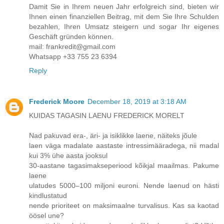
Damit Sie in Ihrem neuen Jahr erfolgreich sind, bieten wir
Ihnen einen finanziellen Beitrag, mit dem Sie Ihre Schulden
bezahlen, Ihren Umsatz steigern und sogar Ihr eigenes
Geschäft gründen können.
mail: frankredit@gmail.com
Whatsapp +33 755 23 6394
Reply
Frederick Moore
December 18, 2019 at 3:18 AM
KUIDAS TAGASIN LAENU FREDERICK MORELT
Nad pakuvad era-, äri- ja isiklikke laene, näiteks jõule
laen väga madalate aastaste intressimääradega, nii madal
kui 3% ühe aasta jooksul
30-aastane tagasimakseperiood kõikjal maailmas. Pakume
laene
ulatudes 5000–100 miljoni euroni. Nende laenud on hästi
kindlustatud
nende prioriteet on maksimaalne turvalisus. Kas sa kaotad
öösel une?