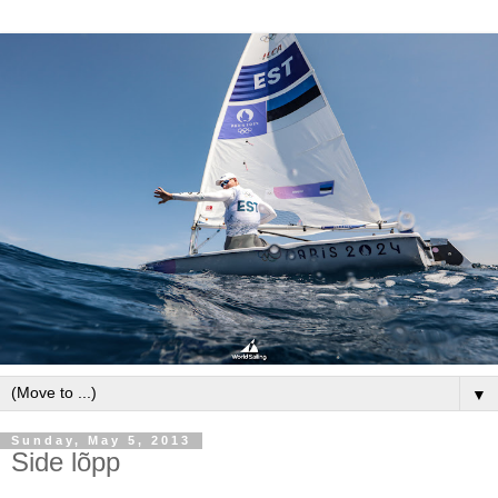
▼
Sunday, May 5, 2013
Side lõpp