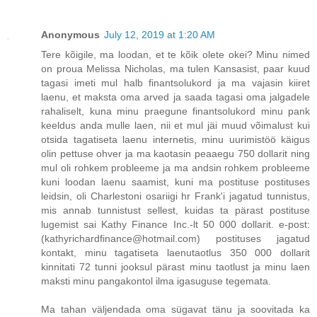
Anonymous
July 12, 2019 at 1:20 AM
Tere kõigile, ma loodan, et te kõik olete okei? Minu nimed
on proua Melissa Nicholas, ma tulen Kansasist, paar kuud
tagasi imeti mul halb finantsolukord ja ma vajasin kiiret
laenu, et maksta oma arved ja saada tagasi oma jalgadele
rahaliselt, kuna minu praegune finantsolukord minu pank
keeldus anda mulle laen, nii et mul jäi muud võimalust kui
otsida tagatiseta laenu internetis, minu uurimistöö käigus
olin pettuse ohver ja ma kaotasin peaaegu 750 dollarit ning
mul oli rohkem probleeme ja ma andsin rohkem probleeme
kuni loodan laenu saamist, kuni ma postituse postituses
leidsin, oli Charlestoni osariigi hr Frank'i jagatud tunnistus,
mis annab tunnistust sellest, kuidas ta pärast postituse
lugemist sai Kathy Finance Inc.-lt 50 000 dollarit. e-post:
(kathyrichardfinance@hotmail.com) postituses jagatud
kontakt, minu tagatiseta laenutaotlus 350 000 dollarit
kinnitati 72 tunni jooksul pärast minu taotlust ja minu laen
maksti minu pangakontol ilma igasuguse tegemata.
Ma tahan väljendada oma sügavat tänu ja soovitada ka