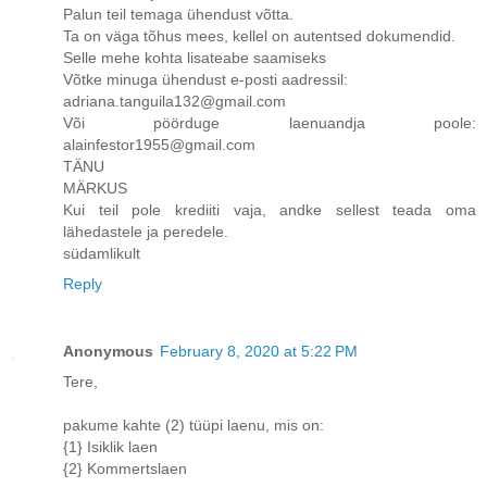
Palun teil temaga ühendust võtta.
Ta on väga tõhus mees, kellel on autentsed dokumendid.
Selle mehe kohta lisateabe saamiseks
Võtke minuga ühendust e-posti aadressil:
adriana.tanguila132@gmail.com
Või pöörduge laenuandja poole:
alainfestor1955@gmail.com
TÄNU
MÄRKUS
Kui teil pole krediiti vaja, andke sellest teada oma
lähedastele ja peredele.
südamlikult
Reply
Anonymous
February 8, 2020 at 5:22 PM
Tere,
pakume kahte (2) tüüpi laenu, mis on:
{1} Isiklik laen
{2} Kommertslaen