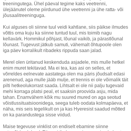
treeningutega. Ühel päeval tegime kaks veetrenni,
ülejäänutel oleme piirdunud ühe veetrenni ja ühe ratta- või
jõusaalitreeninguga.
Kui alguses oli siinne tuul veidi kahtlane, siis päikse ilmudes
võttis oma kuju ka siinne tuntud tuul, mis toimib nagu
kellavärk. Hommikul põhjast, lõunal vaikib, ja pärastlõunal
lõunast. Tugevust jätkub samuti, vähemalt õhtupoole olen
iga päev korralikult ribadeks rippuda saan jalad.
Merel olen üritanud keskenduda asjadele, mis mulle hetkel
enim muret tekitavad. Ma ei tea, kas asi on selles, et
võrreldes eelnevate aastatega olen ma päris jõudsalt edasi
arenenud, aga mulle jääb mulje, et trennis ei ole võimalik täit
pilti hetkeolukorrast saada. Lihtsalt ei ole nii palju tugevaid
mehi korraga platsi peal, et saaksin proovida asju, mida
tahan. Enamvähem kõik mu suured mured on aga seotud
võistlussituatsioonidega, seega tuleb oodata kolmapäeva, et
näha, mis seis tegelikult on ja kas Hyeresist saadud mõtted
on ka parandustega sisse viidud.
Maise tegevuse vinklist on endiselt ebamine siinne