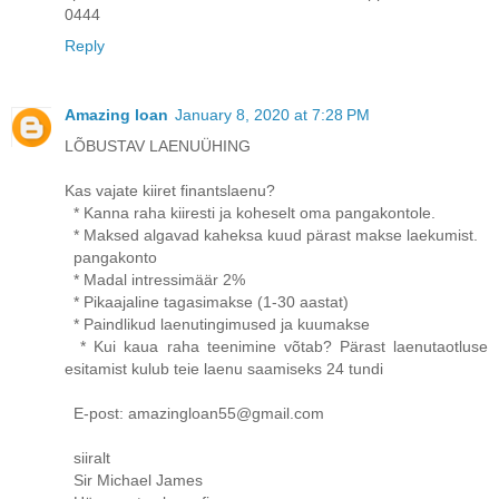
0444
Reply
Amazing loan
January 8, 2020 at 7:28 PM
LÕBUSTAV LAENUÜHING
Kas vajate kiiret finantslaenu?
* Kanna raha kiiresti ja koheselt oma pangakontole.
* Maksed algavad kaheksa kuud pärast makse laekumist.
pangakonto
* Madal intressimäär 2%
* Pikaajaline tagasimakse (1-30 aastat)
* Paindlikud laenutingimused ja kuumakse
* Kui kaua raha teenimine võtab? Pärast laenutaotluse
esitamist kulub teie laenu saamiseks 24 tundi
E-post: amazingloan55@gmail.com
siiralt
Sir Michael James