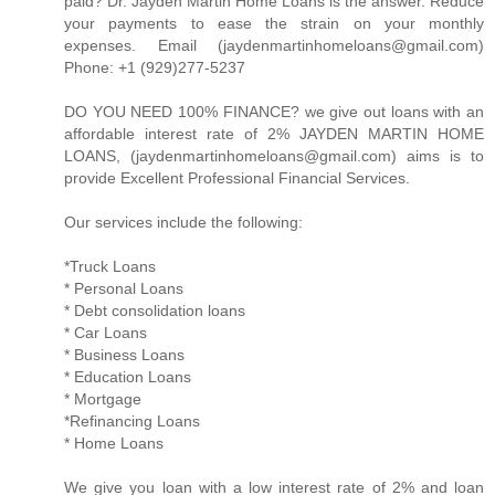
paid? Dr. Jayden Martin Home Loans is the answer. Reduce
your payments to ease the strain on your monthly
expenses. Email (jaydenmartinhomeloans@gmail.com)
Phone: +1 (929)277-5237
DO YOU NEED 100% FINANCE? we give out loans with an
affordable interest rate of 2% JAYDEN MARTIN HOME
LOANS, (jaydenmartinhomeloans@gmail.com) aims is to
provide Excellent Professional Financial Services.
Our services include the following:
*Truck Loans
* Personal Loans
* Debt consolidation loans
* Car Loans
* Business Loans
* Education Loans
* Mortgage
*Refinancing Loans
* Home Loans
We give you loan with a low interest rate of 2% and loan