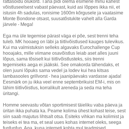
rattasõidu olukord. Täna pidi olema esimene minu kahest
võistluseelsest vabast päevast, kuid asi lõppes ikka nii, et
istusin 4h sadulas, ronisime 1600m kõrgusele ja vaatasime
Monte Bondone otsast, suusatõstukite vahelt alla Garda
järvele - Mega!
Ega ma üle tegemise pärast väga ei põe, sest trenni teha
tuleb. MK hooaeg on läbi ja tiitlivõistlused kauges tulevikus.
Kui ma valmistuksin selleks algavaks Eurochallenge Cup
hooajaks, mille viimane osavõistlus leiab aset alles juuni
lõpus, sama tõsiselt kui tiitlivõistlusteks, siis trenni
tegemiseks aega ei jääkski. See omakorda tähendaks, et
olen juuni lõpuks sama vedel ja lodev kui hea kitsas
lambasooles grillvorst - hea jaanipäevaks vardasse ajada!
Eesmärk on ju ikka veel enne septembrikuist EM-i, mis on
lähim tiitlivõistlus, korralikult areneda ja seda ma teha
üritangi.
Homme seevastu võtan sportimisest täieliku vaba päeva ja
üritan ikka puhata ka. Peame kolima ühest kohast teise, sest
siin saab majutus lihtsalt otsa. Esiteks vihkan ma kolimist ja
teiseks ei tea ma, et seal uues kohas internet oleks, seega
funfunfun. Aga, kuna interneti kohta mul teadmised