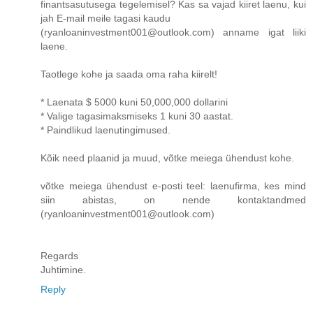
finantsasutusega tegelemisel? Kas sa vajad kiiret laenu, kui
jah E-mail meile tagasi kaudu
(ryanloaninvestment001@outlook.com) anname igat liiki
laene.
Taotlege kohe ja saada oma raha kiirelt!
* Laenata $ 5000 kuni 50,000,000 dollarini
* Valige tagasimaksmiseks 1 kuni 30 aastat.
* Paindlikud laenutingimused.
Kõik need plaanid ja muud, võtke meiega ühendust kohe.
võtke meiega ühendust e-posti teel: laenufirma, kes mind
siin abistas, on nende kontaktandmed
(ryanloaninvestment001@outlook.com)
Regards
Juhtimine.
Reply