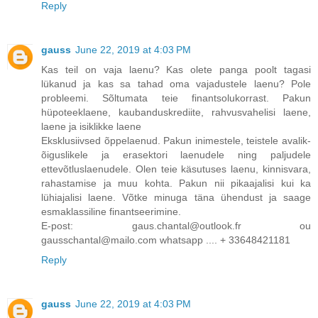
Reply
gauss
June 22, 2019 at 4:03 PM
Kas teil on vaja laenu? Kas olete panga poolt tagasi
lükanud ja kas sa tahad oma vajadustele laenu? Pole
probleemi. Sõltumata teie finantsolukorrast. Pakun
hüpoteeklaene, kaubanduskrediite, rahvusvahelisi laene,
laene ja isiklikke laene
Eksklusiivsed õppelaenud. Pakun inimestele, teistele avalik-
õiguslikele ja erasektori laenudele ning paljudele
ettevõtluslaenudele. Olen teie käsutuses laenu, kinnisvara,
rahastamise ja muu kohta. Pakun nii pikaajalisi kui ka
lühiajalisi laene. Võtke minuga täna ühendust ja saage
esmaklassiline finantseerimine.
E-post: gaus.chantal@outlook.fr ou
gausschantal@mailo.com whatsapp .... + 33648421181
Reply
gauss
June 22, 2019 at 4:03 PM