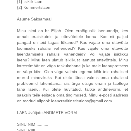
{1} Isiklik laen
{2} Kommertslaen
Asume Saksamaal.
Minu nimi on hr Elijah. Olen eraõiguslik laenuandja, kes
annab eraisikutele ja ettevõtetele laenu. Kas nii paljud
pangad on teid tagasi lükanud? Kas vajate oma ettevõtte
loomiseks rahalisi vahendeid? Kas vajate oma ettevõtte
laiendamiseks rahalisi vahendeid? Või vajate isiklikku
laenu? Minu laen ulatub isiklikust laenust ettevõttele. Minu
intressimäär on väga taskukohane ja ka meie laenuprotsess
on väga kiire. Olen väga valmis tegema kõik teie rahalised
mured minevikuks. Kui olete tõesti valmis oma rahalised
probleemid lahendama, siis ärge otsige enam ja taotlege
täna laenu. Kui olete huvitatud, täitke andmevorm, et
saaksin teile esitada oma tingimused. Minu e-posti aadress
on toodud allpool: loancreditinstitutions@gmail.com
LAENUvõtjate ANDMETE VORM
SINU NIMI..........
SINU RIIK..........