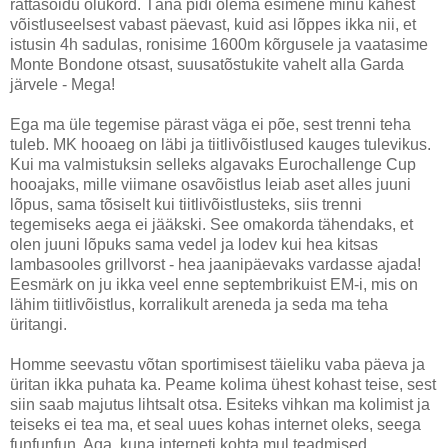
rattasõidu olukord. Täna pidi olema esimene minu kahest
võistluseelsest vabast päevast, kuid asi lõppes ikka nii, et
istusin 4h sadulas, ronisime 1600m kõrgusele ja vaatasime
Monte Bondone otsast, suusatõstukite vahelt alla Garda
järvele - Mega!
Ega ma üle tegemise pärast väga ei põe, sest trenni teha
tuleb. MK hooaeg on läbi ja tiitlivõistlused kauges tulevikus.
Kui ma valmistuksin selleks algavaks Eurochallenge Cup
hooajaks, mille viimane osavõistlus leiab aset alles juuni
lõpus, sama tõsiselt kui tiitlivõistlusteks, siis trenni
tegemiseks aega ei jääkski. See omakorda tähendaks, et
olen juuni lõpuks sama vedel ja lodev kui hea kitsas
lambasooles grillvorst - hea jaanipäevaks vardasse ajada!
Eesmärk on ju ikka veel enne septembrikuist EM-i, mis on
lähim tiitlivõistlus, korralikult areneda ja seda ma teha
üritangi.
Homme seevastu võtan sportimisest täieliku vaba päeva ja
üritan ikka puhata ka. Peame kolima ühest kohast teise, sest
siin saab majutus lihtsalt otsa. Esiteks vihkan ma kolimist ja
teiseks ei tea ma, et seal uues kohas internet oleks, seega
funfunfun. Aga, kuna interneti kohta mul teadmised