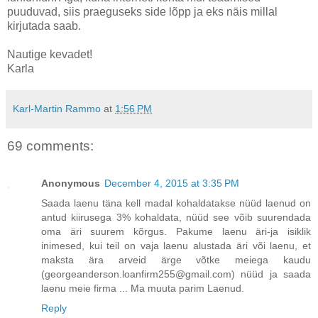
puuduvad, siis praeguseks side lõpp ja eks näis millal
kirjutada saab.
Nautige kevadet!
Karla
Karl-Martin Rammo
at
1:56 PM
69 comments:
Anonymous
December 4, 2015 at 3:35 PM
Saada laenu täna kell madal kohaldatakse nüüd laenud on
antud kiirusega 3% kohaldata, nüüd see võib suurendada
oma äri suurem kõrgus. Pakume laenu äri-ja isiklik
inimesed, kui teil on vaja laenu alustada äri või laenu, et
maksta ära arveid ärge võtke meiega kaudu
(georgeanderson.loanfirm255@gmail.com) nüüd ja saada
laenu meie firma ... Ma muuta parim Laenud.
Reply