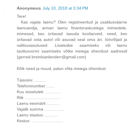
Anonymous
July 10, 2018 at 3:34 PM
Tere!
Kas vajate laenu? Olen registreeritud ja usaldusväärne
laenuandja, annan laenu finantsraskustega inimestele,
inimesed, kes üritavad tasuda kooliarveid, need, kes
üritavad osta autot või asuvad seal oma äri, töövõtjad ja
valitsusasutused. Lisateabe saamiseks või laenu
taotlusvormi saamiseks võtke meiega ühendust aadressil
(gerred.breinloanlenderr@gmail.com)
Kõik need ja muud, palun võta meiega ühendust.
Täisnimi: ..........
Telefoninumber:.......
Kuu sissetulek: .............
Riik ...............................
Laenu eesmärk ...........
Vajalik summa .................
Laenu staatus ............
Kestus: ...........................