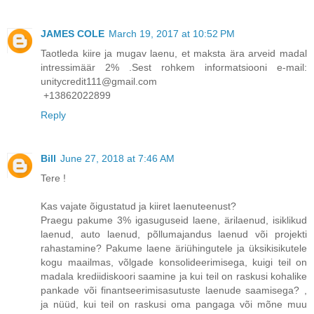
JAMES COLE
March 19, 2017 at 10:52 PM
Taotleda kiire ja mugav laenu, et maksta ära arveid madal
intressimäär 2% .Sest rohkem informatsiooni e-mail:
unitycredit111@gmail.com
+13862022899
Reply
Bill
June 27, 2018 at 7:46 AM
Tere !
Kas vajate õigustatud ja kiiret laenuteenust?
Praegu pakume 3% igasuguseid laene, ärilaenud, isiklikud
laenud, auto laenud, põllumajandus laenud või projekti
rahastamine? Pakume laene äriühingutele ja üksikisikutele
kogu maailmas, võlgade konsolideerimisega, kuigi teil on
madala krediidiskoori saamine ja kui teil on raskusi kohalike
pankade või finantseerimisasutuste laenude saamisega? ,
ja nüüd, kui teil on raskusi oma pangaga või mõne muu