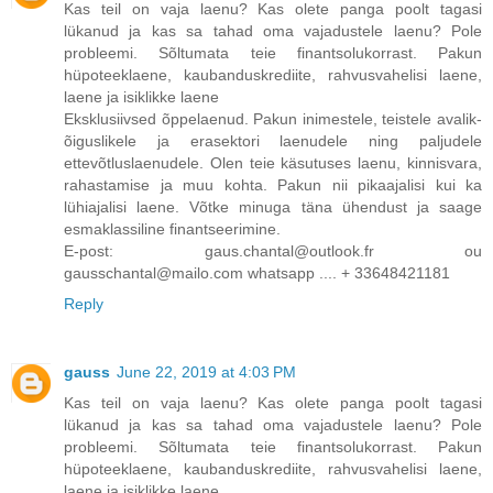
Kas teil on vaja laenu? Kas olete panga poolt tagasi
lükanud ja kas sa tahad oma vajadustele laenu? Pole
probleemi. Sõltumata teie finantsolukorrast. Pakun
hüpoteeklaene, kaubanduskrediite, rahvusvahelisi laene,
laene ja isiklikke laene
Eksklusiivsed õppelaenud. Pakun inimestele, teistele avalik-
õiguslikele ja erasektori laenudele ning paljudele
ettevõtluslaenudele. Olen teie käsutuses laenu, kinnisvara,
rahastamise ja muu kohta. Pakun nii pikaajalisi kui ka
lühiajalisi laene. Võtke minuga täna ühendust ja saage
esmaklassiline finantseerimine.
E-post: gaus.chantal@outlook.fr ou
gausschantal@mailo.com whatsapp .... + 33648421181
Reply
gauss
June 22, 2019 at 4:03 PM
Kas teil on vaja laenu? Kas olete panga poolt tagasi
lükanud ja kas sa tahad oma vajadustele laenu? Pole
probleemi. Sõltumata teie finantsolukorrast. Pakun
hüpoteeklaene, kaubanduskrediite, rahvusvahelisi laene,
laene ja isiklikke laene