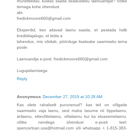
murettekitav, kuidas saada seaduslikku laenuandjat? Võtke
temaga kohe ühendust
abi.
fredickmoore660@gmail.com
Eksperdid, kes aitavad laenu saada, et peatada halb
krediidiajalugu, et leida a
lahendus, mis võidab, pöörduge lisateabe saamiseks tema
poole:
Laenuandja e-post: fredickmoore660@gmail.com
Lugupidamisega
Reply
Anonymous
December 27, 2019 at 10:28 AM
Kas olete rahaliselt purunenud? kas teil on võlgade
saamiseks vaja laenu, sest maha tasume nii õppelaenu,
ärilaenu, ettevõttelaenu, võlalaenu kui ka eluasemelaenu.
võtke nendega ühendust e-posti teel:
spencerloan.usa@hotmail.com või whatsapp + 1-815-383-