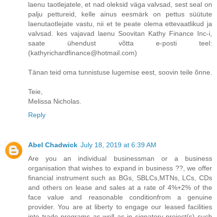
laenu taotlejatele, et nad oleksid väga valvsad, sest seal on
palju pettureid, kelle ainus eesmärk on pettus süütute
laenutaotlejate vastu, nii et te peate olema ettevaatlikud ja
valvsad. kes vajavad laenu Soovitan Kathy Finance Inc-i,
saate ühendust võtta e-posti teel:
(kathyrichardfinance@hotmail.com)
Tänan teid oma tunnistuse lugemise eest, soovin teile õnne.
Teie,
Melissa Nicholas.
Reply
Abel Chadwick
July 18, 2019 at 6:39 AM
Are you an individual businessman or a business
organisation that wishes to expand in business ??, we offer
financial instrument such as BGs, SBLCs,MTNs, LCs, CDs
and others on lease and sales at a rate of 4%+2% of the
face value and reasonable conditionfrom a genuine
provider. You are at liberty to engage our leased facilities
into trade programs as well as in signatory project(s) such