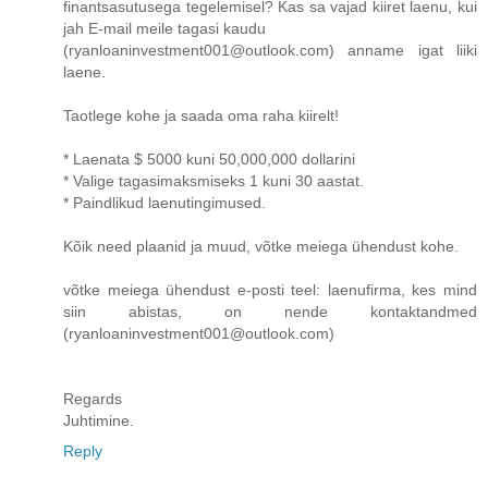
finantsasutusega tegelemisel? Kas sa vajad kiiret laenu, kui
jah E-mail meile tagasi kaudu
(ryanloaninvestment001@outlook.com) anname igat liiki
laene.
Taotlege kohe ja saada oma raha kiirelt!
* Laenata $ 5000 kuni 50,000,000 dollarini
* Valige tagasimaksmiseks 1 kuni 30 aastat.
* Paindlikud laenutingimused.
Kõik need plaanid ja muud, võtke meiega ühendust kohe.
võtke meiega ühendust e-posti teel: laenufirma, kes mind
siin abistas, on nende kontaktandmed
(ryanloaninvestment001@outlook.com)
Regards
Juhtimine.
Reply