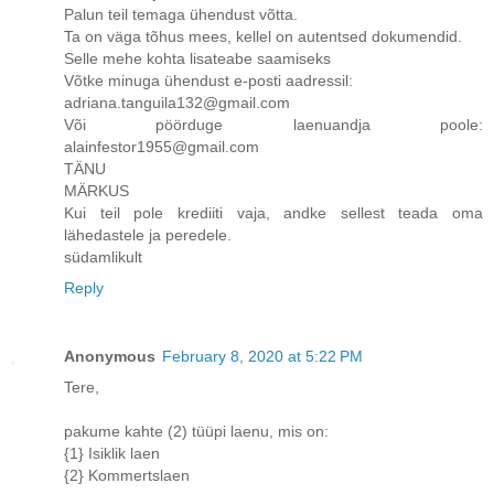
Palun teil temaga ühendust võtta.
Ta on väga tõhus mees, kellel on autentsed dokumendid.
Selle mehe kohta lisateabe saamiseks
Võtke minuga ühendust e-posti aadressil:
adriana.tanguila132@gmail.com
Või pöörduge laenuandja poole:
alainfestor1955@gmail.com
TÄNU
MÄRKUS
Kui teil pole krediiti vaja, andke sellest teada oma
lähedastele ja peredele.
südamlikult
Reply
Anonymous
February 8, 2020 at 5:22 PM
Tere,
pakume kahte (2) tüüpi laenu, mis on:
{1} Isiklik laen
{2} Kommertslaen