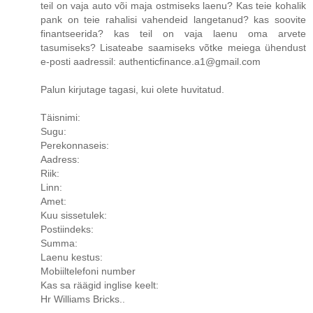
teil on vaja auto või maja ostmiseks laenu? Kas teie kohalik
pank on teie rahalisi vahendeid langetanud? kas soovite
finantseerida? kas teil on vaja laenu oma arvete
tasumiseks? Lisateabe saamiseks võtke meiega ühendust
e-posti aadressil: authenticfinance.a1@gmail.com
Palun kirjutage tagasi, kui olete huvitatud.
Täisnimi:
Sugu:
Perekonnaseis:
Aadress:
Riik:
Linn:
Amet:
Kuu sissetulek:
Postiindeks:
Summa:
Laenu kestus:
Mobiiltelefoni number
Kas sa räägid inglise keelt:
Hr Williams Bricks..