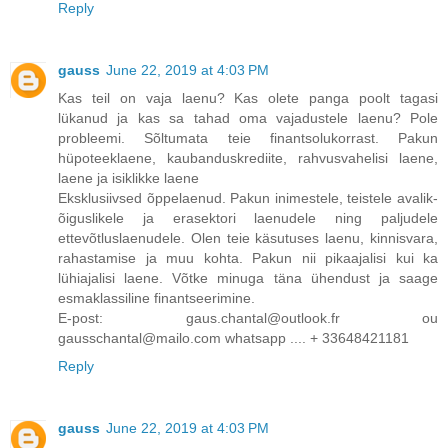
Reply
gauss
June 22, 2019 at 4:03 PM
Kas teil on vaja laenu? Kas olete panga poolt tagasi
lükanud ja kas sa tahad oma vajadustele laenu? Pole
probleemi. Sõltumata teie finantsolukorrast. Pakun
hüpoteeklaene, kaubanduskrediite, rahvusvahelisi laene,
laene ja isiklikke laene
Eksklusiivsed õppelaenud. Pakun inimestele, teistele avalik-
õiguslikele ja erasektori laenudele ning paljudele
ettevõtluslaenudele. Olen teie käsutuses laenu, kinnisvara,
rahastamise ja muu kohta. Pakun nii pikaajalisi kui ka
lühiajalisi laene. Võtke minuga täna ühendust ja saage
esmaklassiline finantseerimine.
E-post: gaus.chantal@outlook.fr ou
gausschantal@mailo.com whatsapp .... + 33648421181
Reply
gauss
June 22, 2019 at 4:03 PM