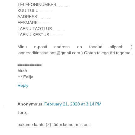
TELEFONINUMBER..........
KUU TULU ..........
AADRESS ..........
EESMÄRK ..........
LAENU TAOTLUS ..........
LAENU KESTUS ..........
Minu e-posti aadress on toodud allpool: (
loancreditinstitutions@gmail.com ) Ootan teiega äri tegema.
==========
Aitäh
Hr Eelija
Reply
Anonymous
February 21, 2020 at 3:14 PM
Tere,
pakume kahte (2) tüüpi laenu, mis on: