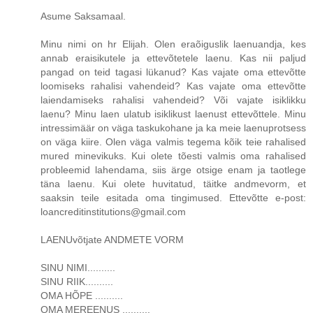
Asume Saksamaal.
Minu nimi on hr Elijah. Olen eraõiguslik laenuandja, kes
annab eraisikutele ja ettevõtetele laenu. Kas nii paljud
pangad on teid tagasi lükanud? Kas vajate oma ettevõtte
loomiseks rahalisi vahendeid? Kas vajate oma ettevõtte
laiendamiseks rahalisi vahendeid? Või vajate isiklikku
laenu? Minu laen ulatub isiklikust laenust ettevõttele. Minu
intressimäär on väga taskukohane ja ka meie laenuprotsess
on väga kiire. Olen väga valmis tegema kõik teie rahalised
mured minevikuks. Kui olete tõesti valmis oma rahalised
probleemid lahendama, siis ärge otsige enam ja taotlege
täna laenu. Kui olete huvitatud, täitke andmevorm, et
saaksin teile esitada oma tingimused. Ettevõtte e-post:
loancreditinstitutions@gmail.com
LAENUvõtjate ANDMETE VORM
SINU NIMI..........
SINU RIIK..........
OMA HÕPE ..........
OMA MEREENUS ..........