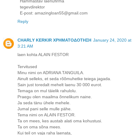
Hämmastav laenufirma
tegevdirektor
E-post: amazingloan55@gmail.com
Reply
CHARLY KERKIR ΧΡΗΜΑΤΟΔΟΤΗΣΗ
January 24, 2020 at
3:21 AM
laen kohta ALAIN FESTOR
Tervitused
Minu nimi on ADRIANA TANGUILA.
Ainult selleks, et seda rõõmuhetke teiega jagada.
Sain just toredalt mehelt laenu 30 000 eurot.
Temaga on mul täielik rahulolu.
Praegu olen maailma õnnelikum naine.
Ja seda tänu ühele mehele.
Jumal pani selle mulle pähe.
Tema nimi on ALAIN FESTOR.
Ta on mees, kes austab alati oma kohustusi.
Ta on oma sõna mees.
Kui teil on vaja raha laenata,