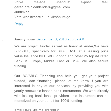
Võtke meiega ühendust e-posti teel:
gered.breinloanlenderr@gmail.com
Juhtimine.
Võta krediitkaarti nüüd kiirsõnumiga!
Reply
Anonymous
September 3, 2018 at 5:37 AM
We are project funder as well as financial lender,We have
BG/SBLC, specifically for BUY/LEASE at a leasing price
value Issuance by HSBC London and other 25 top AA rated
Bank in Europe, Middle East or USA. We also secure
funding.
Our BG/SBLC Financing can help you get your project
funded, loan financing, please let me know if you are
interested in any of our services, by providing you with
yearly renewable leased bank instruments. We work directly
with issuing bank lease providers, this Instrument can be
monetized on your behalf for 100% funding.
FOR LEASING OF BG/SBLC