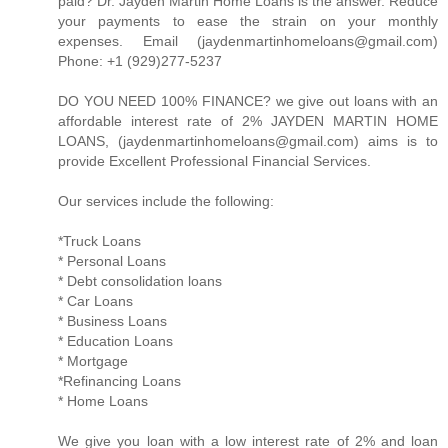
paid? Dr. Jayden Martin Home Loans is the answer. Reduce
your payments to ease the strain on your monthly
expenses. Email (jaydenmartinhomeloans@gmail.com)
Phone: +1 (929)277-5237
DO YOU NEED 100% FINANCE? we give out loans with an
affordable interest rate of 2% JAYDEN MARTIN HOME
LOANS, (jaydenmartinhomeloans@gmail.com) aims is to
provide Excellent Professional Financial Services.
Our services include the following:
*Truck Loans
* Personal Loans
* Debt consolidation loans
* Car Loans
* Business Loans
* Education Loans
* Mortgage
*Refinancing Loans
* Home Loans
We give you loan with a low interest rate of 2% and loan