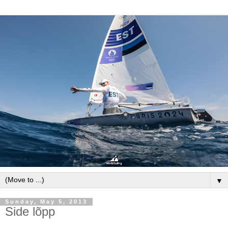
▼
Sunday, May 5, 2013
Side lõpp