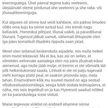
treeningutega. Ühel päeval tegime kaks veetrenni,
ülejäänutel oleme piirdunud ühe veetrenni ja ühe ratta- või
jõusaalitreeninguga.
Kui alguses oli siinne tuul veidi kahtlane, siis päikse ilmudes
võttis oma kuju ka siinne tuntud tuul, mis toimib nagu
kellavärk. Hommikul põhjast, lõunal vaikib, ja pärastlõunal
lõunast. Tugevust jätkub samuti, vähemalt õhtupoole olen
iga päev korralikult ribadeks rippuda saan jalad.
Merel olen üritanud keskenduda asjadele, mis mulle hetkel
enim muret tekitavad. Ma ei tea, kas asi on selles, et
võrreldes eelnevate aastatega olen ma päris jõudsalt edasi
arenenud, aga mulle jääb mulje, et trennis ei ole võimalik täit
pilti hetkeolukorrast saada. Lihtsalt ei ole nii palju tugevaid
mehi korraga platsi peal, et saaksin proovida asju, mida
tahan. Enamvähem kõik mu suured mured on aga seotud
võistlussituatsioonidega, seega tuleb oodata kolmapäeva, et
näha, mis seis tegelikult on ja kas Hyeresist saadud mõtted
on ka parandustega sisse viidud.
Maise tegevuse vinklist on endiselt ebamine siinne