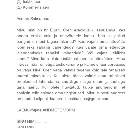
{1} Isiklik laen
{2} Kommertslaen
Asume Saksamaal.
Minu nimi on hr Elijah. Olen eraõiguslik laenuandja, kes
annab eraisikutele ja ettevõtetele laenu. Kas nii paljud
pangad on teid tagasi lükanud? Kas vajate oma ettevõtte
loomiseks rahalisi vahendeid? Kas vajate oma ettevõtte
laiendamiseks rahalisi vahendeid? Või vajate isiklikku
laenu? Minu laen ulatub isiklikust laenust ettevõttele. Minu
intressimäär on väga taskukohane ja ka meie laenuprotsess
on väga kiire. Olen väga valmis tegema kõik teie rahalised
mured minevikuks. Kui olete tõesti valmis oma rahalised
probleemid lahendama, siis ärge otsige enam ja taotlege
täna laenu. Kui olete huvitatud, täitke andmevorm, et
saaksin teile esitada oma tingimused. Minu e-posti aadress
on toodud allpool: loancreditinstitutions@gmail.com
LAENUvõtjate ANDMETE VORM
SINU NIMI..........
SINU RIIK..........