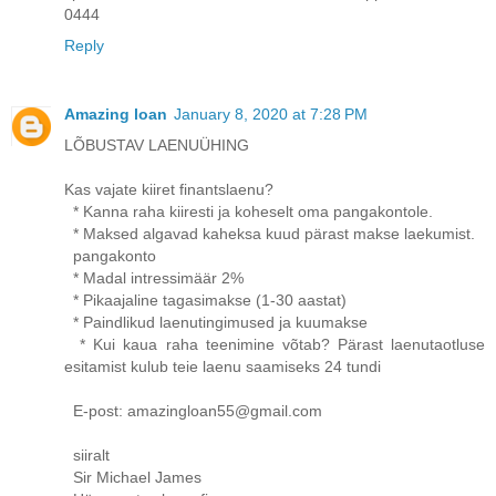
0444
Reply
Amazing loan
January 8, 2020 at 7:28 PM
LÕBUSTAV LAENUÜHING
Kas vajate kiiret finantslaenu?
* Kanna raha kiiresti ja koheselt oma pangakontole.
* Maksed algavad kaheksa kuud pärast makse laekumist.
pangakonto
* Madal intressimäär 2%
* Pikaajaline tagasimakse (1-30 aastat)
* Paindlikud laenutingimused ja kuumakse
* Kui kaua raha teenimine võtab? Pärast laenutaotluse
esitamist kulub teie laenu saamiseks 24 tundi
E-post: amazingloan55@gmail.com
siiralt
Sir Michael James