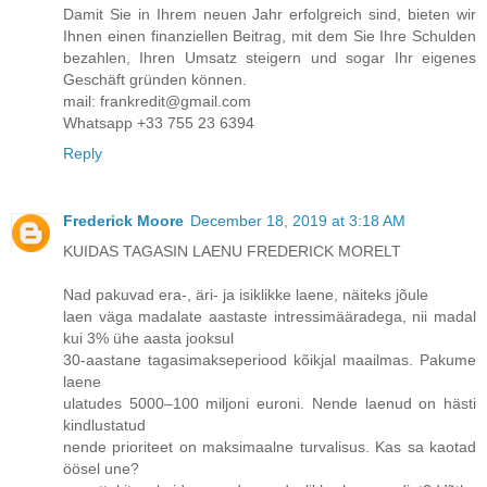
Damit Sie in Ihrem neuen Jahr erfolgreich sind, bieten wir
Ihnen einen finanziellen Beitrag, mit dem Sie Ihre Schulden
bezahlen, Ihren Umsatz steigern und sogar Ihr eigenes
Geschäft gründen können.
mail: frankredit@gmail.com
Whatsapp +33 755 23 6394
Reply
Frederick Moore
December 18, 2019 at 3:18 AM
KUIDAS TAGASIN LAENU FREDERICK MORELT
Nad pakuvad era-, äri- ja isiklikke laene, näiteks jõule
laen väga madalate aastaste intressimääradega, nii madal
kui 3% ühe aasta jooksul
30-aastane tagasimakseperiood kõikjal maailmas. Pakume
laene
ulatudes 5000–100 miljoni euroni. Nende laenud on hästi
kindlustatud
nende prioriteet on maksimaalne turvalisus. Kas sa kaotad
öösel une?