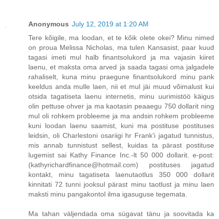
Anonymous
July 12, 2019 at 1:20 AM
Tere kõigile, ma loodan, et te kõik olete okei? Minu nimed
on proua Melissa Nicholas, ma tulen Kansasist, paar kuud
tagasi imeti mul halb finantsolukord ja ma vajasin kiiret
laenu, et maksta oma arved ja saada tagasi oma jalgadele
rahaliselt, kuna minu praegune finantsolukord minu pank
keeldus anda mulle laen, nii et mul jäi muud võimalust kui
otsida tagatiseta laenu internetis, minu uurimistöö käigus
olin pettuse ohver ja ma kaotasin peaaegu 750 dollarit ning
mul oli rohkem probleeme ja ma andsin rohkem probleeme
kuni loodan laenu saamist, kuni ma postituse postituses
leidsin, oli Charlestoni osariigi hr Frank'i jagatud tunnistus,
mis annab tunnistust sellest, kuidas ta pärast postituse
lugemist sai Kathy Finance Inc.-lt 50 000 dollarit. e-post:
(kathyrichardfinance@hotmail.com) postituses jagatud
kontakt, minu tagatiseta laenutaotlus 350 000 dollarit
kinnitati 72 tunni jooksul pärast minu taotlust ja minu laen
maksti minu pangakontol ilma igasuguse tegemata.
Ma tahan väljendada oma sügavat tänu ja soovitada ka