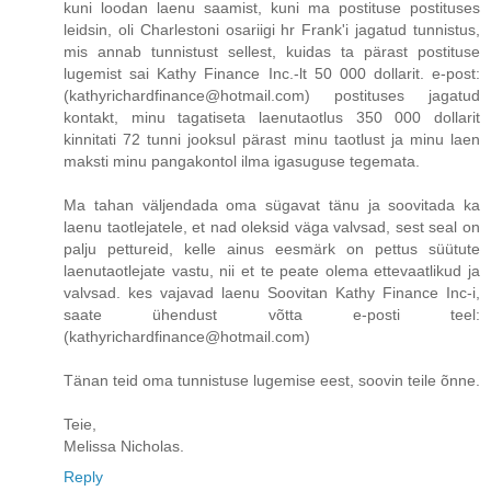
kuni loodan laenu saamist, kuni ma postituse postituses
leidsin, oli Charlestoni osariigi hr Frank'i jagatud tunnistus,
mis annab tunnistust sellest, kuidas ta pärast postituse
lugemist sai Kathy Finance Inc.-lt 50 000 dollarit. e-post:
(kathyrichardfinance@hotmail.com) postituses jagatud
kontakt, minu tagatiseta laenutaotlus 350 000 dollarit
kinnitati 72 tunni jooksul pärast minu taotlust ja minu laen
maksti minu pangakontol ilma igasuguse tegemata.
Ma tahan väljendada oma sügavat tänu ja soovitada ka
laenu taotlejatele, et nad oleksid väga valvsad, sest seal on
palju pettureid, kelle ainus eesmärk on pettus süütute
laenutaotlejate vastu, nii et te peate olema ettevaatlikud ja
valvsad. kes vajavad laenu Soovitan Kathy Finance Inc-i,
saate ühendust võtta e-posti teel:
(kathyrichardfinance@hotmail.com)
Tänan teid oma tunnistuse lugemise eest, soovin teile õnne.
Teie,
Melissa Nicholas.
Reply