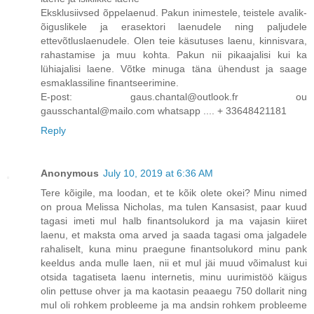
Eksklusiivsed õppelaenud. Pakun inimestele, teistele avalik-
õiguslikele ja erasektori laenudele ning paljudele
ettevõtluslaenudele. Olen teie käsutuses laenu, kinnisvara,
rahastamise ja muu kohta. Pakun nii pikaajalisi kui ka
lühiajalisi laene. Võtke minuga täna ühendust ja saage
esmaklassiline finantseerimine.
E-post: gaus.chantal@outlook.fr ou
gausschantal@mailo.com whatsapp .... + 33648421181
Reply
Anonymous
July 10, 2019 at 6:36 AM
Tere kõigile, ma loodan, et te kõik olete okei? Minu nimed
on proua Melissa Nicholas, ma tulen Kansasist, paar kuud
tagasi imeti mul halb finantsolukord ja ma vajasin kiiret
laenu, et maksta oma arved ja saada tagasi oma jalgadele
rahaliselt, kuna minu praegune finantsolukord minu pank
keeldus anda mulle laen, nii et mul jäi muud võimalust kui
otsida tagatiseta laenu internetis, minu uurimistöö käigus
olin pettuse ohver ja ma kaotasin peaaegu 750 dollarit ning
mul oli rohkem probleeme ja ma andsin rohkem probleeme