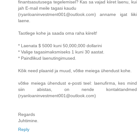
finantsasutusega tegelemisel? Kas sa vajad kiiret laenu, kui
jah E-mail meile tagasi kaudu
(ryanloaninvestment001@outlook.com) anname igat liiki
laene.
Taotlege kohe ja saada oma raha kiirelt!
* Laenata $ 5000 kuni 50,000,000 dollarini
* Valige tagasimaksmiseks 1 kuni 30 aastat.
* Paindlikud laenutingimused.
Kõik need plaanid ja muud, võtke meiega ühendust kohe.
võtke meiega ühendust e-posti teel: laenufirma, kes mind
siin abistas, on nende kontaktandmed
(ryanloaninvestment001@outlook.com)
Regards
Juhtimine.
Reply