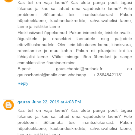
Kas teil on vaja laenu? Kas olete panga poolt tagasi
lükanud ja kas sa tahad oma vajadustele laenu? Pole
probleemi. Sõltumata teie finantsolukorrast. Pakun
hüpoteeklaene, kaubanduskrediite, rahvusvahelisi laene,
laene ja isiklikke laene
Eksklusiivsed õppelaenud. Pakun inimestele, teistele avalik-
õiguslikele ja erasektori laenudele ning paljudele
ettevõtluslaenudele. Olen teie käsutuses laenu, kinnisvara,
rahastamise ja muu kohta. Pakun nii pikaajalisi kui ka
lühiajalisi laene. Võtke minuga täna ühendust ja saage
esmaklassiline finantseerimine.
E-post: gaus.chantal@outlook.fr ou
gausschantal@mailo.com whatsapp .... + 33648421181
Reply
gauss
June 22, 2019 at 4:03 PM
Kas teil on vaja laenu? Kas olete panga poolt tagasi
lükanud ja kas sa tahad oma vajadustele laenu? Pole
probleemi. Sõltumata teie finantsolukorrast. Pakun
hüpoteeklaene, kaubanduskrediite, rahvusvahelisi laene,
laene ja isiklikke laene