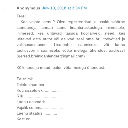
Anonymous
July 10, 2018 at 3:34 PM
Tere!
Kas vajate laenu? Olen registreeritud ja usaldusväärne
laenuandja, annan laenu finantsraskustega inimestele,
inimesed, kes üritavad tasuda kooliarveid, need, kes
üritavad osta autot või asuvad seal oma äri, töövõtjad ja
valitsusasutused. Lisateabe saamiseks või laenu
taotlusvormi saamiseks võtke meiega ühendust aadressil
(gerred.breinloanlenderr@gmail.com)
Kõik need ja muud, palun võta meiega ühendust.
Täisnimi: ..........
Telefoninumber:.......
Kuu sissetulek: .............
Riik ...............................
Laenu eesmärk ...........
Vajalik summa .................
Laenu staatus ............
Kestus: ...........................