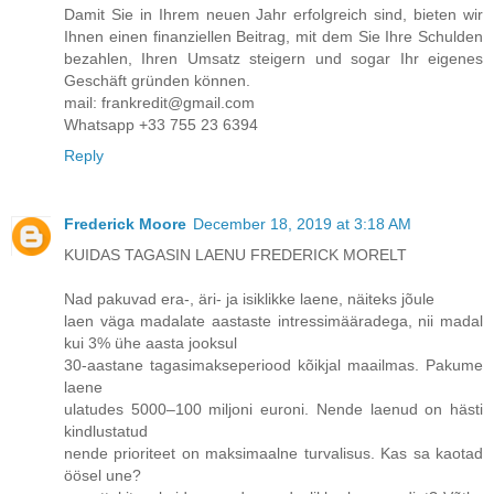
Damit Sie in Ihrem neuen Jahr erfolgreich sind, bieten wir
Ihnen einen finanziellen Beitrag, mit dem Sie Ihre Schulden
bezahlen, Ihren Umsatz steigern und sogar Ihr eigenes
Geschäft gründen können.
mail: frankredit@gmail.com
Whatsapp +33 755 23 6394
Reply
Frederick Moore
December 18, 2019 at 3:18 AM
KUIDAS TAGASIN LAENU FREDERICK MORELT
Nad pakuvad era-, äri- ja isiklikke laene, näiteks jõule
laen väga madalate aastaste intressimääradega, nii madal
kui 3% ühe aasta jooksul
30-aastane tagasimakseperiood kõikjal maailmas. Pakume
laene
ulatudes 5000–100 miljoni euroni. Nende laenud on hästi
kindlustatud
nende prioriteet on maksimaalne turvalisus. Kas sa kaotad
öösel une?