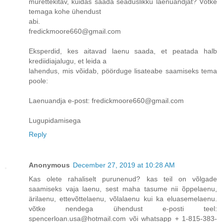
murettekitav, kuidas saada seaduslikku laenuandjat? Võtke
temaga kohe ühendust
abi.
fredickmoore660@gmail.com
Eksperdid, kes aitavad laenu saada, et peatada halb
krediidiajalugu, et leida a
lahendus, mis võidab, pöörduge lisateabe saamiseks tema
poole:
Laenuandja e-post: fredickmoore660@gmail.com
Lugupidamisega
Reply
Anonymous
December 27, 2019 at 10:28 AM
Kas olete rahaliselt purunenud? kas teil on võlgade
saamiseks vaja laenu, sest maha tasume nii õppelaenu,
ärilaenu, ettevõttelaenu, võlalaenu kui ka eluasemelaenu.
võtke nendega ühendust e-posti teel:
spencerloan.usa@hotmail.com või whatsapp + 1-815-383-