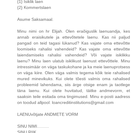
{1} Isiklik laen
{2} Kommertslaen
Asume Saksamaal.
Minu nimi on hr Elijah. Olen eraõiguslik laenuandja, kes
annab eraisikutele ja ettevõtetele laenu. Kas nii paljud
pangad on teid tagasi lükanud? Kas vajate oma ettevõtte
loomiseks rahalisi vahendeid? Kas vajate oma ettevõtte
laiendamiseks rahalisi vahendeid? Või vajate isiklikku
laenu? Minu laen ulatub isiklikust laenust ettevõttele. Minu
intressimäär on väga taskukohane ja ka meie laenuprotsess
on väga kiire. Olen väga valmis tegema kõik teie rahalised
mured minevikuks. Kui olete tõesti valmis oma rahalised
probleemid lahendama, siis ärge otsige enam ja taotlege
täna laenu. Kui olete huvitatud, täitke andmevorm, et
saaksin teile esitada oma tingimused. Minu e-posti aadress
on toodud allpool: loancreditinstitutions@gmail.com
LAENUvõtjate ANDMETE VORM
SINU NIMI..........
SINU RIIK..........