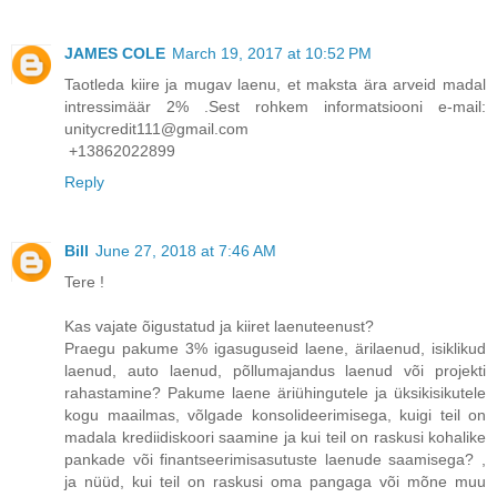
JAMES COLE
March 19, 2017 at 10:52 PM
Taotleda kiire ja mugav laenu, et maksta ära arveid madal
intressimäär 2% .Sest rohkem informatsiooni e-mail:
unitycredit111@gmail.com
+13862022899
Reply
Bill
June 27, 2018 at 7:46 AM
Tere !
Kas vajate õigustatud ja kiiret laenuteenust?
Praegu pakume 3% igasuguseid laene, ärilaenud, isiklikud
laenud, auto laenud, põllumajandus laenud või projekti
rahastamine? Pakume laene äriühingutele ja üksikisikutele
kogu maailmas, võlgade konsolideerimisega, kuigi teil on
madala krediidiskoori saamine ja kui teil on raskusi kohalike
pankade või finantseerimisasutuste laenude saamisega? ,
ja nüüd, kui teil on raskusi oma pangaga või mõne muu