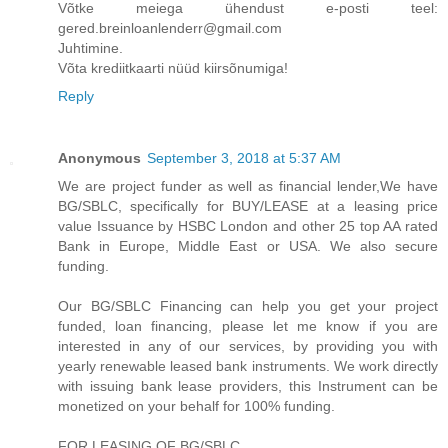
Võtke meiega ühendust e-posti teel:
gered.breinloanlenderr@gmail.com
Juhtimine.
Võta krediitkaarti nüüd kiirsõnumiga!
Reply
Anonymous
September 3, 2018 at 5:37 AM
We are project funder as well as financial lender,We have
BG/SBLC, specifically for BUY/LEASE at a leasing price
value Issuance by HSBC London and other 25 top AA rated
Bank in Europe, Middle East or USA. We also secure
funding.
Our BG/SBLC Financing can help you get your project
funded, loan financing, please let me know if you are
interested in any of our services, by providing you with
yearly renewable leased bank instruments. We work directly
with issuing bank lease providers, this Instrument can be
monetized on your behalf for 100% funding.
FOR LEASING OF BG/SBLC