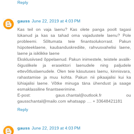
Reply
gauss
June 22, 2019 at 4:03 PM
Kas teil on vaja laenu? Kas olete panga poolt tagasi
lükanud ja kas sa tahad oma vajadustele laenu? Pole
probleemi. Sõltumata teie finantsolukorrast. Pakun
hüpoteeklaene, kaubanduskrediite, rahvusvahelisi laene,
laene ja isiklikke laene
Eksklusiivsed õppelaenud. Pakun inimestele, teistele avalik-
õiguslikele ja erasektori laenudele ning paljudele
ettevõtluslaenudele. Olen teie käsutuses laenu, kinnisvara,
rahastamise ja muu kohta. Pakun nii pikaajalisi kui ka
lühiajalisi laene. Võtke minuga täna ühendust ja saage
esmaklassiline finantseerimine.
E-post: gaus.chantal@outlook.fr ou
gausschantal@mailo.com whatsapp .... + 33648421181
Reply
gauss
June 22, 2019 at 4:03 PM