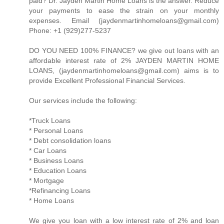
paid? Dr. Jayden Martin Home Loans is the answer. Reduce
your payments to ease the strain on your monthly
expenses. Email (jaydenmartinhomeloans@gmail.com)
Phone: +1 (929)277-5237
DO YOU NEED 100% FINANCE? we give out loans with an
affordable interest rate of 2% JAYDEN MARTIN HOME
LOANS, (jaydenmartinhomeloans@gmail.com) aims is to
provide Excellent Professional Financial Services.
Our services include the following:
*Truck Loans
* Personal Loans
* Debt consolidation loans
* Car Loans
* Business Loans
* Education Loans
* Mortgage
*Refinancing Loans
* Home Loans
We give you loan with a low interest rate of 2% and loan