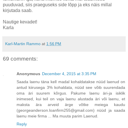
puuduvad, siis praeguseks side lõpp ja eks näis millal
kirjutada saab.
Nautige kevadet!
Karla
Karl-Martin Rammo
at
1:56 PM
69 comments:
Anonymous
December 4, 2015 at 3:35 PM
Saada laenu täna kell madal kohaldatakse nüüd laenud on
antud kiirusega 3% kohaldata, nüüd see võib suurendada
oma äri suurem kõrgus. Pakume laenu äri-ja isiklik
inimesed, kui teil on vaja laenu alustada äri või laenu, et
maksta ära arveid ärge võtke meiega kaudu
(georgeanderson.loanfirm255@gmail.com) nüüd ja saada
laenu meie firma ... Ma muuta parim Laenud.
Reply