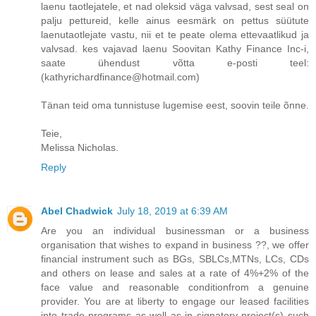
laenu taotlejatele, et nad oleksid väga valvsad, sest seal on
palju pettureid, kelle ainus eesmärk on pettus süütute
laenutaotlejate vastu, nii et te peate olema ettevaatlikud ja
valvsad. kes vajavad laenu Soovitan Kathy Finance Inc-i,
saate ühendust võtta e-posti teel:
(kathyrichardfinance@hotmail.com)
Tänan teid oma tunnistuse lugemise eest, soovin teile õnne.
Teie,
Melissa Nicholas.
Reply
Abel Chadwick
July 18, 2019 at 6:39 AM
Are you an individual businessman or a business
organisation that wishes to expand in business ??, we offer
financial instrument such as BGs, SBLCs,MTNs, LCs, CDs
and others on lease and sales at a rate of 4%+2% of the
face value and reasonable conditionfrom a genuine
provider. You are at liberty to engage our leased facilities
into trade programs as well as in signatory project(s) such