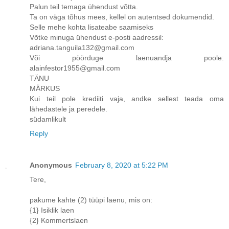
Palun teil temaga ühendust võtta.
Ta on väga tõhus mees, kellel on autentsed dokumendid.
Selle mehe kohta lisateabe saamiseks
Võtke minuga ühendust e-posti aadressil:
adriana.tanguila132@gmail.com
Või pöörduge laenuandja poole:
alainfestor1955@gmail.com
TÄNU
MÄRKUS
Kui teil pole krediiti vaja, andke sellest teada oma
lähedastele ja peredele.
südamlikult
Reply
Anonymous
February 8, 2020 at 5:22 PM
Tere,
pakume kahte (2) tüüpi laenu, mis on:
{1} Isiklik laen
{2} Kommertslaen