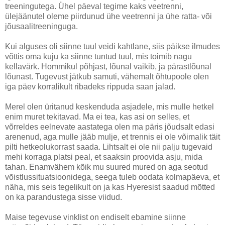
treeningutega. Ühel päeval tegime kaks veetrenni,
ülejäänutel oleme piirdunud ühe veetrenni ja ühe ratta- või
jõusaalitreeninguga.
Kui alguses oli siinne tuul veidi kahtlane, siis päikse ilmudes
võttis oma kuju ka siinne tuntud tuul, mis toimib nagu
kellavärk. Hommikul põhjast, lõunal vaikib, ja pärastlõunal
lõunast. Tugevust jätkub samuti, vähemalt õhtupoole olen
iga päev korralikult ribadeks rippuda saan jalad.
Merel olen üritanud keskenduda asjadele, mis mulle hetkel
enim muret tekitavad. Ma ei tea, kas asi on selles, et
võrreldes eelnevate aastatega olen ma päris jõudsalt edasi
arenenud, aga mulle jääb mulje, et trennis ei ole võimalik täit
pilti hetkeolukorrast saada. Lihtsalt ei ole nii palju tugevaid
mehi korraga platsi peal, et saaksin proovida asju, mida
tahan. Enamvähem kõik mu suured mured on aga seotud
võistlussituatsioonidega, seega tuleb oodata kolmapäeva, et
näha, mis seis tegelikult on ja kas Hyeresist saadud mõtted
on ka parandustega sisse viidud.
Maise tegevuse vinklist on endiselt ebamine siinne