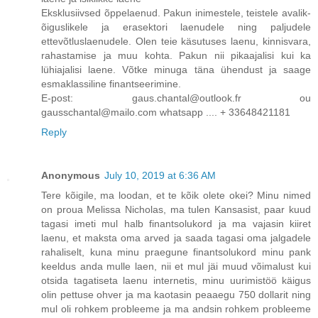
Eksklusiivsed õppelaenud. Pakun inimestele, teistele avalik-
õiguslikele ja erasektori laenudele ning paljudele
ettevõtluslaenudele. Olen teie käsutuses laenu, kinnisvara,
rahastamise ja muu kohta. Pakun nii pikaajalisi kui ka
lühiajalisi laene. Võtke minuga täna ühendust ja saage
esmaklassiline finantseerimine.
E-post: gaus.chantal@outlook.fr ou
gausschantal@mailo.com whatsapp .... + 33648421181
Reply
Anonymous
July 10, 2019 at 6:36 AM
Tere kõigile, ma loodan, et te kõik olete okei? Minu nimed
on proua Melissa Nicholas, ma tulen Kansasist, paar kuud
tagasi imeti mul halb finantsolukord ja ma vajasin kiiret
laenu, et maksta oma arved ja saada tagasi oma jalgadele
rahaliselt, kuna minu praegune finantsolukord minu pank
keeldus anda mulle laen, nii et mul jäi muud võimalust kui
otsida tagatiseta laenu internetis, minu uurimistöö käigus
olin pettuse ohver ja ma kaotasin peaaegu 750 dollarit ning
mul oli rohkem probleeme ja ma andsin rohkem probleeme