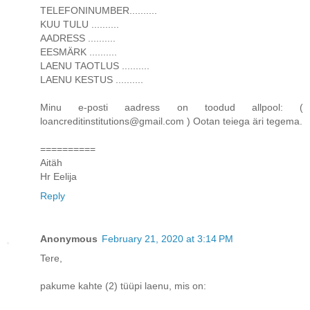
TELEFONINUMBER..........
KUU TULU ..........
AADRESS ..........
EESMÄRK ..........
LAENU TAOTLUS ..........
LAENU KESTUS ..........
Minu e-posti aadress on toodud allpool: (
loancreditinstitutions@gmail.com ) Ootan teiega äri tegema.
==========
Aitäh
Hr Eelija
Reply
Anonymous
February 21, 2020 at 3:14 PM
Tere,
pakume kahte (2) tüüpi laenu, mis on: