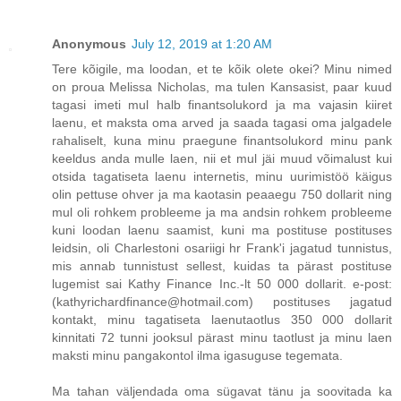
Anonymous
July 12, 2019 at 1:20 AM
Tere kõigile, ma loodan, et te kõik olete okei? Minu nimed
on proua Melissa Nicholas, ma tulen Kansasist, paar kuud
tagasi imeti mul halb finantsolukord ja ma vajasin kiiret
laenu, et maksta oma arved ja saada tagasi oma jalgadele
rahaliselt, kuna minu praegune finantsolukord minu pank
keeldus anda mulle laen, nii et mul jäi muud võimalust kui
otsida tagatiseta laenu internetis, minu uurimistöö käigus
olin pettuse ohver ja ma kaotasin peaaegu 750 dollarit ning
mul oli rohkem probleeme ja ma andsin rohkem probleeme
kuni loodan laenu saamist, kuni ma postituse postituses
leidsin, oli Charlestoni osariigi hr Frank'i jagatud tunnistus,
mis annab tunnistust sellest, kuidas ta pärast postituse
lugemist sai Kathy Finance Inc.-lt 50 000 dollarit. e-post:
(kathyrichardfinance@hotmail.com) postituses jagatud
kontakt, minu tagatiseta laenutaotlus 350 000 dollarit
kinnitati 72 tunni jooksul pärast minu taotlust ja minu laen
maksti minu pangakontol ilma igasuguse tegemata.
Ma tahan väljendada oma sügavat tänu ja soovitada ka