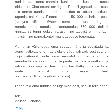
kuni loodan laenu saamist, kuni ma postituse postituses
leidsin, oli Charlestoni osariigi hr Frank'i jagatud tunnistus,
mis annab tunnistust sellest, kuidas ta pärast postituse
lugemist sai Kathy Finance Inc.-lt 50 000 dollarit. e-post:
(kathyrichardfinance@hotmail.com) postituses jagatud
kontakt, minu tagatiseta laenutaotlus 350 000 dollarit
kinnitati 72 tunni jooksul pärast minu taotlust ja minu laen
maksti minu pangakontol ilma igasuguse tegemata.
Ma tahan väljendada oma sügavat tänu ja soovitada ka
laenu taotlejatele, et nad oleksid väga valvsad, sest seal on
palju pettureid, kelle ainus eesmärk on pettus süütute
laenutaotlejate vastu, nii et te peate olema ettevaatlikud ja
valvsad. kes vajavad laenu Soovitan Kathy Finance Inc-i,
saate ühendust võtta e-posti teel:
(kathyrichardfinance@hotmail.com)
Tänan teid oma tunnistuse lugemise eest, soovin teile õnne.
Teie,
Melissa Nicholas.
Reply