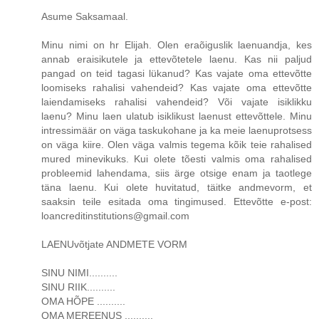
Asume Saksamaal.
Minu nimi on hr Elijah. Olen eraõiguslik laenuandja, kes
annab eraisikutele ja ettevõtetele laenu. Kas nii paljud
pangad on teid tagasi lükanud? Kas vajate oma ettevõtte
loomiseks rahalisi vahendeid? Kas vajate oma ettevõtte
laiendamiseks rahalisi vahendeid? Või vajate isiklikku
laenu? Minu laen ulatub isiklikust laenust ettevõttele. Minu
intressimäär on väga taskukohane ja ka meie laenuprotsess
on väga kiire. Olen väga valmis tegema kõik teie rahalised
mured minevikuks. Kui olete tõesti valmis oma rahalised
probleemid lahendama, siis ärge otsige enam ja taotlege
täna laenu. Kui olete huvitatud, täitke andmevorm, et
saaksin teile esitada oma tingimused. Ettevõtte e-post:
loancreditinstitutions@gmail.com
LAENUvõtjate ANDMETE VORM
SINU NIMI..........
SINU RIIK..........
OMA HÕPE ..........
OMA MEREENUS ..........