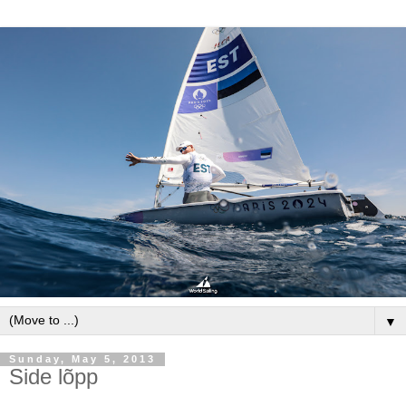
▼
Sunday, May 5, 2013
Side lõpp