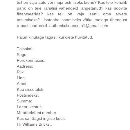
teil on vaja auto või maja ostmiseks laenu? Kas teie kohalik
pank on teie rahalisi vahendeid langetanud? kas soovite
finantseerida? kas teil on vaja laenu oma arvete
tasumiseks? Lisateabe saamiseks võtke meiega ühendust
e-posti aadressil: authenticfinance.a1@gmail.com
Palun kirjutage tagasi, kui olete huvitatud.
Täisnimi:
Sugu:
Perekonnaseis:
Aadress:
Riik:
Linn:
Amet:
Kuu sissetulek:
Postiindeks:
Summa:
Laenu kestus:
Mobiiltelefoni number
Kas sa räägid inglise keelt:
Hr Williams Bricks..