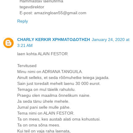
Hämmastav laenufirma
tegevdirektor
E-post: amazingloan55@gmail.com
Reply
CHARLY KERKIR ΧΡΗΜΑΤΟΔΟΤΗΣΗ
January 24, 2020 at
3:21 AM
laen kohta ALAIN FESTOR
Tervitused
Minu nimi on ADRIANA TANGUILA.
Ainult selleks, et seda rõõmuhetke teiega jagada.
Sain just toredalt mehelt laenu 30 000 eurot.
Temaga on mul täielik rahulolu.
Praegu olen maailma õnnelikum naine.
Ja seda tänu ühele mehele.
Jumal pani selle mulle pähe.
Tema nimi on ALAIN FESTOR.
Ta on mees, kes austab alati oma kohustusi.
Ta on oma sõna mees.
Kui teil on vaja raha laenata,