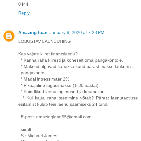
0444
Reply
Amazing loan
January 8, 2020 at 7:28 PM
LÕBUSTAV LAENUÜHING
Kas vajate kiiret finantslaenu?
* Kanna raha kiiresti ja koheselt oma pangakontole.
* Maksed algavad kaheksa kuud pärast makse laekumist.
pangakonto
* Madal intressimäär 2%
* Pikaajaline tagasimakse (1-30 aastat)
* Paindlikud laenutingimused ja kuumakse
* Kui kaua raha teenimine võtab? Pärast laenutaotluse
esitamist kulub teie laenu saamiseks 24 tundi
E-post: amazingloan55@gmail.com
siiralt
Sir Michael James