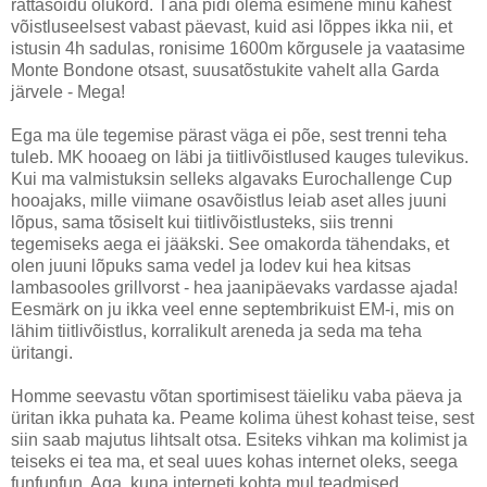
rattasõidu olukord. Täna pidi olema esimene minu kahest
võistluseelsest vabast päevast, kuid asi lõppes ikka nii, et
istusin 4h sadulas, ronisime 1600m kõrgusele ja vaatasime
Monte Bondone otsast, suusatõstukite vahelt alla Garda
järvele - Mega!
Ega ma üle tegemise pärast väga ei põe, sest trenni teha
tuleb. MK hooaeg on läbi ja tiitlivõistlused kauges tulevikus.
Kui ma valmistuksin selleks algavaks Eurochallenge Cup
hooajaks, mille viimane osavõistlus leiab aset alles juuni
lõpus, sama tõsiselt kui tiitlivõistlusteks, siis trenni
tegemiseks aega ei jääkski. See omakorda tähendaks, et
olen juuni lõpuks sama vedel ja lodev kui hea kitsas
lambasooles grillvorst - hea jaanipäevaks vardasse ajada!
Eesmärk on ju ikka veel enne septembrikuist EM-i, mis on
lähim tiitlivõistlus, korralikult areneda ja seda ma teha
üritangi.
Homme seevastu võtan sportimisest täieliku vaba päeva ja
üritan ikka puhata ka. Peame kolima ühest kohast teise, sest
siin saab majutus lihtsalt otsa. Esiteks vihkan ma kolimist ja
teiseks ei tea ma, et seal uues kohas internet oleks, seega
funfunfun. Aga, kuna interneti kohta mul teadmised